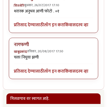
बुधवार, 26/07/2017 17:10
सिरुसेरि
थरारक अनुभव आणी फोटो . +१
प्रतिसाद देण्यासाठी
लॉग इन करा
किंवा
सदस्य व्हा
नागफणी
रविवार, 20/08/2017 17:50
खाबुडकांदा
चला निघुया झणी
प्रतिसाद देण्यासाठी
लॉग इन करा
किंवा
सदस्य व्हा
मिसळपाव वर स्वागत आहे.