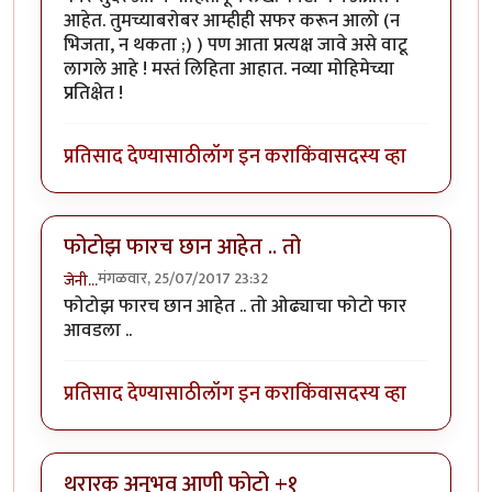
आहेत. तुमच्याबरोबर आम्हीही सफर करून आलो (न
भिजता, न थकता ;) ) पण आता प्रत्यक्ष जावे असे वाटू
लागले आहे ! मस्तं लिहिता आहात. नव्या मोहिमेच्या
प्रतिक्षेत !
प्रतिसाद देण्यासाठी
लॉग इन करा
किंवा
सदस्य व्हा
फोटोझ फारच छान आहेत .. तो
मंगळवार, 25/07/2017 23:32
जेनी...
फोटोझ फारच छान आहेत .. तो ओढ्याचा फोटो फार
आवडला ..
प्रतिसाद देण्यासाठी
लॉग इन करा
किंवा
सदस्य व्हा
थरारक अनुभव आणी फोटो +१