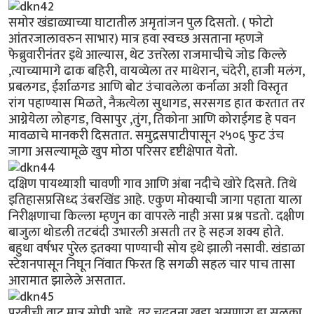
समोर खंडाळ्याच्या घाटातील अमृतांजन पुल दिसतो. ( फोटो
आंतरजालावरुन साभार) मात्र हवा स्वच्छ असताना म्हणजे
फेब्रुवारीनंतर इथे आल्यास, थेट उत्तरेला राजमाचीचे जोड किल्ले
,त्याच्यामागे ढाक बहिरी, वायव्येला तर माथेरान, चंदेरी, हाजी मलंग,
प्रबलगड, ईर्शाळगड आणि बोट उंचावलेला कर्नाळा अशी विस्तृत
रांग पहाण्यास मिळते, नैऋत्येला सुधागड, सरसगड हात करतात तर
आग्नेयेला लोहगड, विसापुर ,तुंग, तिकोना आणि कोराईगड हे पवन
मावळाचे मानकरी दिसतात. समुद्रसपाटीपासून २५०६ फुट उंच
जागा असल्यामूळे खुप मोठा परिसर दृष्टीक्षेपात येतो.
दक्षिण पायथ्याशी चावणी गाव आणि अंबा नदीचे खोरे दिसते. तिथे
इतिहासप्रसिध्द उंबरखिंड आहे. एकुण मोक्याची जागा पहाता याला
निरीक्षणाचा किल्ला म्हणुन का वापरले नाही असा प्रश्न पडतो. दक्षीण
बाजुला थोडली तटबंदी उभारली असती तर हे सहज शक्य होते.
बहुधा वर्षभर पुरेल इतक्या पाण्याची सोय इथे झाली नसावी. खंडाळा
स्टेशनपासून निघून निंवात फिरत हि सगळी सहल चार पाच तासा
आरामात झालेले असतात.
परतीची वाट मात्र सोपी आहे. वर चढतना खडा असणारा हा सुळका