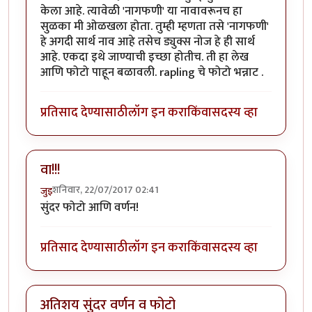
केला आहे. त्यावेळी 'नागफणी' या नावावरूनच हा
सुळका मी ओळखला होता. तुम्ही म्हणता तसे 'नागफणी'
हे अगदी सार्थ नाव आहे तसेच ड्युक्स नोज हे ही सार्थ
आहे. एकदा इथे जाण्याची इच्छा होतीच. ती हा लेख
आणि फोटो पाहून बळावली. rapling चे फोटो भन्नाट .
प्रतिसाद देण्यासाठी
लॉग इन करा
किंवा
सदस्य व्हा
वा!!!
शनिवार, 22/07/2017 02:41
जुइ
सुंदर फोटो आणि वर्णन!
प्रतिसाद देण्यासाठी
लॉग इन करा
किंवा
सदस्य व्हा
अतिशय सुंदर वर्णन व फोटो