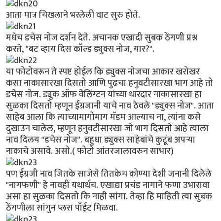
आता मात्र चिखलाने भरलेली वाट सुरु होते.
मधेच डचेस नोज दर्शन देते. अचानक एखादी सुबक ठेंगणी प्रश्न
करते, "बट व्हाय दिस कॉल्ड ड्युक्स नोज, यार?".
या फोटोवरून ते स्पष्ट होईल कि ड्युक्स नोजचा आकार खरोखर
कसा नाकासारखा दिसतो आणि पुढचा हनुवटीसारखा भाग आहे तो
डचेस नोज. ड्युक ऑफ वेलिंग्टन यांच्या धारदार नाकासारखा हा
सुळका दिसतो म्हणून ईंग्रजानी याचे नाव ठेवले "ड्युक्स नोज". आता
साहेब आला कि त्याच्यामागोमाग मॅडम आल्याच ना, त्यांना कसे
दुखाउन चालेल, म्हणून हनुवटीसारखा जो भाग दिसतो आहे त्याला
नाव दिलय "डचेस नोज". बहुधा ड्युक्स साहेबांचे कुटूंब अपर्‍या
नाकाचे असावे. असो.( फोटो आंतरजालावरुन साभार)
पण ईंग्रजी नाव जितके साजेसे तितकेच कोण्या देशी जनानी दिलेले
"नागफणी" हे नावही यथार्थच. एखाद्या प्रचंड नागाने फणा उभारावा
असा हा सुळका दिसतो कि नाही सांगा. तेव्हा हि माहिती त्या सुबक
ठेंगणीला सांगुन प्लस पाँईट मिळवा.