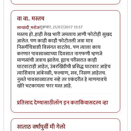
वा वा.. मस्तच
शुक्रवार, 21/07/2017 15:57
स्वच्छंदी_मनोज
मस्तच हो..हाही लेख भारी जमलाय आणी फोटोही सुखद
आलेत. पण काही काही फोटोतली जत्रा मात्र
निसर्गचित्राशी विसंगत वाटतेय.. पण त्याला काय
करणार पावसाळ्याच्या दिवसात नागफणी म्हणजे
माणसांची जत्राच झालेय. ह्याच परीसरात काही
घाटवाटाही आहेत, उंबरखिंडीची प्रसिद्ध घाटवाट आहेच
त्याशिवाय आंबेनळी, फल्याण, सव, निसण आहेतच.
नुसते पावसाळ्यातच नव्हे तर एकंदरीत हे माणगावचे
खोरे भटकायला फार मस्त आहे.
प्रतिसाद देण्यासाठी
लॉग इन करा
किंवा
सदस्य व्हा
साताठ वर्षांपुर्वी मी गेलो