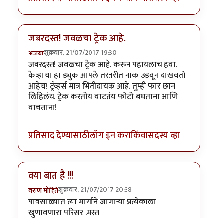
जबरदस्त! जवळचा ट्रेक आहे.
शुक्रवार, 21/07/2017 19:30
अजया
जबरदस्त! जवळचा ट्रेक आहे. करुन पहायलाच हवा.
केव्हाचा हा ड्युक आपले तरतरीत नाक उडवून दाखवतो
आहेच! ट्रॅव्हर्स मात्र भितीदायक आहे. तुम्ही फार छान
लिहिलंय. ट्रेक करतोय वाटतंय फोटो बघताना आणि
वाचताना!
प्रतिसाद देण्यासाठी
लॉग इन करा
किंवा
सदस्य व्हा
क्या बात है !!!
शुक्रवार, 21/07/2017 20:38
वरुण मोहिते
पावसाळ्यात त्या मार्गाने जाणाऱ्या प्रत्येकाला
खुणावणारा परिसर .मस्त