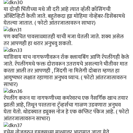
या दोन्ही भिंतीच्या मधे जी दरी आहे त्यात व्हॅली क्रॉसिंगची
अ‍ॅक्टिव्हिटी केली जाते. बहुतेकदा ह्या मोहिमा नोव्हेंबर-डिसेंबरमधे
घेतल्या जातात. ( फोटो आंतरजालावरुन साभार)
पण क्वचित पावसाळ्यातही याची मजा घेतली जाते. शक्य असेल
तर आपणही हा थरार अनुभवु शकतो.
याशिवाय याच नागफणीवरून रॉक क्लायबिंंग आणि रॅपलींगही केले
जाते. रॅपलींगमधे फक्त दोरावरून उतरायचे असल्याने भीतीवर मात
करता आली तर आपणही , जिंदगी ना मिलेगी दोबारा म्हणत हा
आयुष्यभर लक्षात रहाणारा अनुभव घ्याच. ( फोटो आंतरजालावरुन
साभार)
रॅपलींग करुन या नागफणीच्या कमरेवरच एक नैसर्गिक खाच तयार
झाली आहे, तिथून परतताना ट्रॅव्हर्सचा गाळण उडवणारा अनुभव
घेता येतो. थोडक्यात ड्युक्स नोज हे एक कंप्लिट पॅकेज आहे. ( फोटो
आंतरजालावरुन साभार)
डचेस नोजवरुन डुयक्सच्या माथ्यावर आरामात जाता येते.