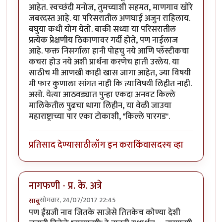
आहेत. स्वच्छंदी मनोज, तुमच्याशी सहमत, माणगाव खोरे
जबरदस्त आहे. या परिसरातील अणघाई अजुन राहिलाय.
बघुया कधी योग येतो. बाकी सध्या या परिसरातील
प्रत्येक प्रेक्षणीय ठिकाणावर गर्दी होते, पण नाईलाज
आहे. फक्त निसर्गाला हानी पोहचु नये आणि प्लॅस्टीकचा
कचरा होउ नये अशी प्रार्थना करणेच हाती उरलेय. या
साठीच मी आणखी काही खास जागा आहेत, ज्या विषयी
मी फार कुणाला सांगत नाही कि त्याविषयी लिहीत नाही.
असो. येत्या आठवड्यात पुन्हा एकदा अनवट किल्ले
मालिकेतील पुढचा धागा लिहीन, या वेळी जाउया
महाराष्ट्राच्या पार एका टोकाशी, "किल्ले पारगड".
प्रतिसाद देण्यासाठी
लॉग इन करा
किंवा
सदस्य व्हा
नागफणी - प्र. के. अत्रे
सोमवार, 24/07/2017 22:45
साबु
पण ईंग्रजी नाव जितके साजेसे तितकेच कोण्या देशी