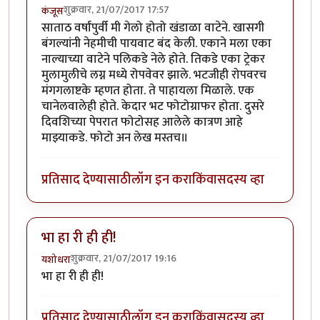
शुक्रवार, 21/07/2017 17:57
कंजूस
साताठ वर्षांपुर्वी मी गेलो होतो खंडाळा वाटेने. खासगी
बंगल्यांनी नेहमीची पायवाट बंद केली. एकाने मला एका
नाल्याच्या वाटेने पलिकडे नेले होते. तिकडे एका ट्रेकर
मुलामुलीचे लग्न मध्ये रोपवेवर झाले. भटजीही रोपवरच
मंगगलाष्टके म्हणत होता. ते पाहायला मिळाले. एक
चानेलवालेही होते. केदार भट फोटोग्राफर होता. दुसरे
दिवशिच्या पेपरात फोटोसह आलेले कात्रण आहे
माझ्याकडे. फोटो अन लेख मस्तच॥
प्रतिसाद देण्यासाठी
लॉग इन करा
किंवा
सदस्य व्हा
भा हा री ही ही!
शुक्रवार, 21/07/2017 19:16
यशोधरा
भा हा री ही ही!
प्रतिसाद देण्यासाठी
लॉग इन करा
किंवा
सदस्य व्हा