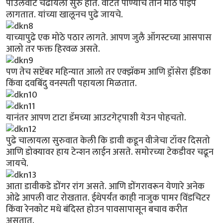
पाउलवाट चढायला सुरु होते. वाटेत पाण्याचे तीन मोठे पाईप
लागतात. यांच्या खालूनच पुढे जायचे.
याच्यापुढे एक मोठे पठार लागते. आपण जुलै ऑगस्टच्या आसपास
आलो तर फक्त हिरवळ असते.
पण तेच सप्टेंबर महिन्यात आलो तर एक्झॅकम आणि ड्रॉसेरा ईंडिका
किंवा दवबिंदु वनस्पती पहायला मिळतात.
यानंतर आपण टाटा डॅमच्या आउटगेट्पाशी येउन पोहचतो.
पुढे चालायला सुरुवात केली कि डावी कडून वीजेचा टॉवर दिसतो
आणि डोक्यावर हाय टेन्शन लाईन असते. समोरच्या टेकडीवर चढून
जायचे.
आता डावीकडे डोंगर रांग असते. आणि डोंगरावरून येणारे अनेक
ओढे आपली वाट रोखतात. ईथेपर्यंत काही नाजुक पामर विंडचिटर
किंवा रेनकोट मधे बंदिस्त होउन पावसापासून बचाव करीत
असतात.