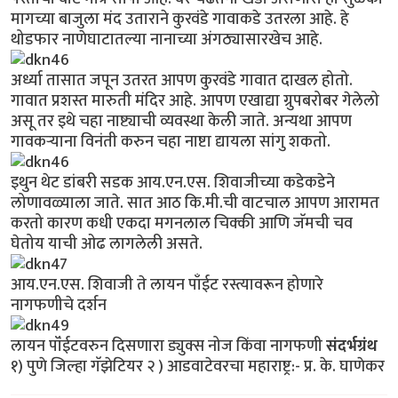
मागच्या बाजुला मंद उताराने कुरवंडे गावाकडे उतरला आहे. हे
थोडफार नाणेघाटातल्या नानाच्या अंगठ्यासारखेच आहे.
अर्ध्या तासात जपून उतरत आपण कुरवंडे गावात दाखल होतो.
गावात प्रशस्त मारुती मंदिर आहे. आपण एखाद्या ग्रुपबरोबर गेलेलो
असू तर इथे चहा नाष्ट्याची व्यवस्था केली जाते. अन्यथा आपण
गावकर्‍याना विनंती करुन चहा नाष्टा द्यायला सांगु शकतो.
इथुन थेट डांबरी सडक आय.एन.एस. शिवाजीच्या कडेकडेने
लोणावळ्याला जाते. सात आठ कि.मी.ची वाटचाल आपण आरामत
करतो कारण कधी एकदा मगनलाल चिक्की आणि जॅमची चव
घेतोय याची ओढ लागलेली असते.
आय.एन.एस. शिवाजी ते लायन पाँईट रस्त्यावरून होणारे
नागफणीचे दर्शन
लायन पॉंईटवरुन दिसणारा ड्युक्स नोज किंवा नागफणी
संदर्भग्रंथ
१) पुणे जिल्हा गॅझेटियर २ ) आडवाटेवरचा महाराष्ट्र:- प्र. के. घाणेकर