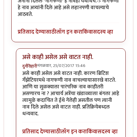
जनानी दिलेले "नागफणी" हे नावही यथार्थच.-> नागफणी
हे नाव अत्र्यांनी दिले आहे असे लहानपणी वाचल्याचे
आठवते.
प्रतिसाद देण्यासाठी
लॉग इन करा
किंवा
सदस्य व्हा
असे काही असेल असे वाटत नाही.
मंगळवार, 25/07/2017 15:46
दुर्गविहारी
In reply to
नागफणी - प्र. के. अत्रे
by
साबु
असे काही असेल असे वाटत नाही. कारण ब्रिटिश
गँझेटियरमधे नागफणी नाव वाचल्यायासारखे वाटते.
आणि या सुळक्याला पारंपरिक नाव काहीतरी
असणारच ना ? आचार्य अत्रेंचा खंडाळ्याला बंगला आहे
त्यामुळे कदाचित ते ईथे गेलेही असतील पण त्यानी
नाव दिले असेल असे वाटत नाही. प्रतिक्रियेबध्दल
धन्यवाद.
प्रतिसाद देण्यासाठी
लॉग इन करा
किंवा
सदस्य व्हा