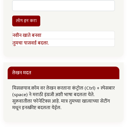
लॉग इन करा
नवीन खाते बनवा
तुमचा पासवर्ड बदला.
लेखन मदत
मिसळपाव.कॉम वर लेखन करताना कंट्रोल (Ctrl) + स्पेसबार
(space) ने मराठी इंग्रजी अशी भाषा बदलता येते.
सुरूवातीला फोनेटिक्स आहे. मात्र तुमच्या खात्याच्या सेटींग
मधून इनस्क्रीप्ट बदलता येईल.