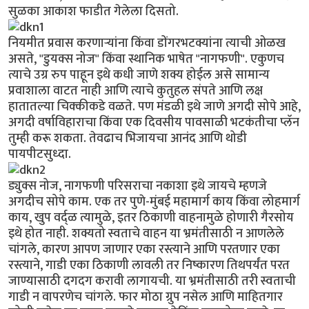
सुळका आकाश फाडीत गेलेला दिसतो.
नियमीत प्रवास करणार्‍यांना किंवा डोंगरभटक्यांना त्याची ओळख
असते, "डुयक्स नोज" किंवा स्थानिक भाषेत "नागफणी". एकुणच
त्याचे उग्र रुप पाहून इथे कधी जाणे शक्य होईल असे सामान्य
प्रवाशाला वाटत नाही आणि त्याचे कुतुहल संपते आणि लक्ष
हातातल्या चिक्कीकडे वळते. पण मंडळी इथे जाणे अगदी सोपे आहे,
अगदी वर्षाविहाराचा किंवा एक दिवसीय पावसाळी भटकंतीचा प्लॅन
तुम्ही करू शकता. तेवढाच भिजायचा आनंद आणि थोडी
पायपीटसुध्दा.
ड्युक्स नोज, नागफणी परिसराचा नकाशा इथे जायचे म्हणजे
अगदीच सोपे काम. एक तर पुणे-मुंबई महामार्ग काय किंवा लोहमार्ग
काय, खुप वर्द्ळ त्यामुळे, इतर ठिकाणी वाहनामुळे होणारी गैरसोय
इथे होत नाही. शक्यतो स्वताचे वाहन या भ्रमंतीसाठी न आणलेले
चांगले, कारण आपण जाणार एका रस्त्याने आणि परतणार एका
रस्त्याने, गाडी एका ठिकाणी लावली तर निष्कारण तिथपर्यंत परत
जाण्यासाठी दगदग करावी लागायची. या भ्रमंतीसाठी तरी स्वताची
गाडी न वापरणेच चांगले. फार मोठा ग्रुप नसेल आणि माहितगार