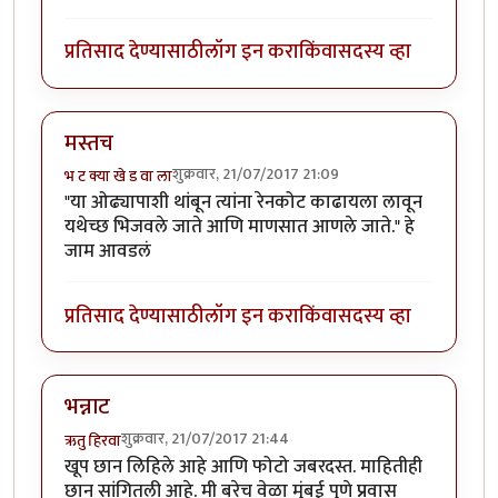
प्रतिसाद देण्यासाठी
लॉग इन करा
किंवा
सदस्य व्हा
मस्तच
शुक्रवार, 21/07/2017 21:09
भ ट क्या खे ड वा ला
"या ओढ्यापाशी थांबून त्यांना रेनकोट काढायला लावून
यथेच्छ भिजवले जाते आणि माणसात आणले जाते." हे
जाम आवडलं
प्रतिसाद देण्यासाठी
लॉग इन करा
किंवा
सदस्य व्हा
भन्नाट
शुक्रवार, 21/07/2017 21:44
ऋतु हिरवा
खूप छान लिहिले आहे आणि फोटो जबरदस्त. माहितीही
छान सांगितली आहे. मी बरेच वेळा मुंबई पुणे प्रवास