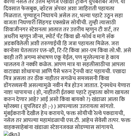
कोणी नसेल तर उत्तम म्हणजे एखाद्या ट्रेकिंग ग्रुपबरोबर जाणे. या
दिवसात फेसबुक, व्हॉटस अ‍ॅपवर अशा जाहिराती पहायला
मिळतात. पुण्याहून निघायचे असेल तर, भल्या पहाटे उठून सहा
वाजता निघणारी सिंहगड एक्सप्रेस सोयीची. तुम्ही त्यासाठी
शिवाजीनगर स्टेशनला आलात तर उत्तरीय म्हणुन टी शर्ट, तर
अधरीय म्हणून जीन्स, स्पोर्ट पँट किंवा थ्री-फोर्थ व मागे सॅक
अडकविलेली अशी तरुणाईची हि जत्रा पहायला मिळेल. जरा
कानोसा घेतलातर एल-व्ही, टि-टि किंवा आर-एम किंवा लो.भी. असे
काही तरी अगम्य संभाषण एकू येईल, पण मुरलेल्याना हे काय
चाललय ते नक्की कळेल. आपण मात्र या सहलीसाठीचा आपला
वाटाड्या शोधायचा आणि पैसे भरुन ट्रेनची वाट पहायची. एखादा
मित्र असला तर ठीक नाहीतर सगळेच समव्यसनी किंवा
डोंगरव्यसनी असल्यामुळे नवीन मैत्र होउन जातात. ट्रेनमधेच येणारा
नाष्टा चापायचा ( हो, नाहीतरी ईतक्या पहाटे तुम्हाला कोण खायला
करुन देणार आहे? आई असो किंवा बायको ?) खंडाळा आला कि
म्होरक्या ( ग्रुपलिडर हो ;-) ) आपल्याला उतरायला सांगतो.
मुंबईकरानी देखील हेच करायचे, फक्त सोयीची रेल्वे पकडायची,
नसेल तर आपल्या महामंडळाची एस.टी. आहेच सेवेसी तत्पर. फक्त
वाहकसाहेबांना खंडाळा स्टेशनजवळ सोडण्यास सांगायचे.