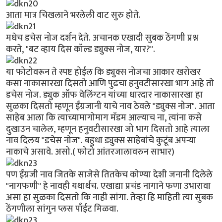
आता मात्र चिखलाने भरलेली वाट सुरु होते.
मधेच डचेस नोज दर्शन देते. अचानक एखादी सुबक ठेंगणी प्रश्न
करते, "बट व्हाय दिस कॉल्ड ड्युक्स नोज, यार?".
या फोटोवरून ते स्पष्ट होईल कि ड्युक्स नोजचा आकार खरोखर
कसा नाकासारखा दिसतो आणि पुढचा हनुवटीसारखा भाग आहे तो
डचेस नोज. ड्युक ऑफ वेलिंग्टन यांच्या धारदार नाकासारखा हा
सुळका दिसतो म्हणून ईंग्रजानी याचे नाव ठेवले "ड्युक्स नोज". आता
साहेब आला कि त्याच्यामागोमाग मॅडम आल्याच ना, त्यांना कसे
दुखाउन चालेल, म्हणून हनुवटीसारखा जो भाग दिसतो आहे त्याला
नाव दिलय "डचेस नोज". बहुधा ड्युक्स साहेबांचे कुटूंब अपर्‍या
नाकाचे असावे. असो.( फोटो आंतरजालावरुन साभार)
पण ईंग्रजी नाव जितके साजेसे तितकेच कोण्या देशी जनानी दिलेले
"नागफणी" हे नावही यथार्थच. एखाद्या प्रचंड नागाने फणा उभारावा
असा हा सुळका दिसतो कि नाही सांगा. तेव्हा हि माहिती त्या सुबक
ठेंगणीला सांगुन प्लस पाँईट मिळवा.