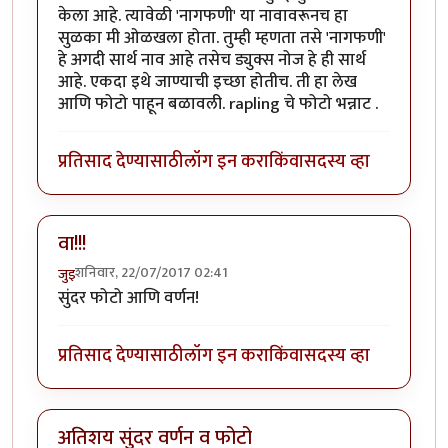
केला आहे. त्यावेळी 'नागफणी' या नावावरूनच हा
सुळका मी ओळखला होता. तुम्ही म्हणता तसे 'नागफणी'
हे अगदी सार्थ नाव आहे तसेच ड्युक्स नोज हे ही सार्थ
आहे. एकदा इथे जाण्याची इच्छा होतीच. ती हा लेख
आणि फोटो पाहून बळावली. rapling चे फोटो भन्नाट .
प्रतिसाद देण्यासाठी
लॉग इन करा
किंवा
सदस्य व्हा
वा!!!
शनिवार, 22/07/2017 02:41
जुइ
सुंदर फोटो आणि वर्णन!
प्रतिसाद देण्यासाठी
लॉग इन करा
किंवा
सदस्य व्हा
अतिशय सुंदर वर्णन व फोटो