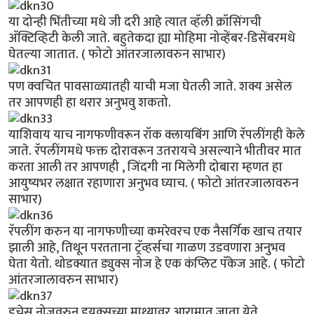
या दोन्ही भिंतीच्या मधे जी दरी आहे त्यात व्हॅली क्रॉसिंगची
अ‍ॅक्टिव्हिटी केली जाते. बहुतेकदा ह्या मोहिमा नोव्हेंबर-डिसेंबरमधे
घेतल्या जातात. ( फोटो आंतरजालावरुन साभार)
पण क्वचित पावसाळ्यातही याची मजा घेतली जाते. शक्य असेल
तर आपणही हा थरार अनुभवु शकतो.
याशिवाय याच नागफणीवरून रॉक क्लायबिंंग आणि रॅपलींगही केले
जाते. रॅपलींगमधे फक्त दोरावरून उतरायचे असल्याने भीतीवर मात
करता आली तर आपणही , जिंदगी ना मिलेगी दोबारा म्हणत हा
आयुष्यभर लक्षात रहाणारा अनुभव घ्याच. ( फोटो आंतरजालावरुन
साभार)
रॅपलींग करुन या नागफणीच्या कमरेवरच एक नैसर्गिक खाच तयार
झाली आहे, तिथून परतताना ट्रॅव्हर्सचा गाळण उडवणारा अनुभव
घेता येतो. थोडक्यात ड्युक्स नोज हे एक कंप्लिट पॅकेज आहे. ( फोटो
आंतरजालावरुन साभार)
डचेस नोजवरुन डुयक्सच्या माथ्यावर आरामात जाता येते.