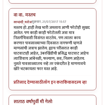
वा वा.. मस्तच
शुक्रवार, 21/07/2017 15:57
स्वच्छंदी_मनोज
मस्तच हो..हाही लेख भारी जमलाय आणी फोटोही सुखद
आलेत. पण काही काही फोटोतली जत्रा मात्र
निसर्गचित्राशी विसंगत वाटतेय.. पण त्याला काय
करणार पावसाळ्याच्या दिवसात नागफणी म्हणजे
माणसांची जत्राच झालेय. ह्याच परीसरात काही
घाटवाटाही आहेत, उंबरखिंडीची प्रसिद्ध घाटवाट आहेच
त्याशिवाय आंबेनळी, फल्याण, सव, निसण आहेतच.
नुसते पावसाळ्यातच नव्हे तर एकंदरीत हे माणगावचे
खोरे भटकायला फार मस्त आहे.
प्रतिसाद देण्यासाठी
लॉग इन करा
किंवा
सदस्य व्हा
साताठ वर्षांपुर्वी मी गेलो