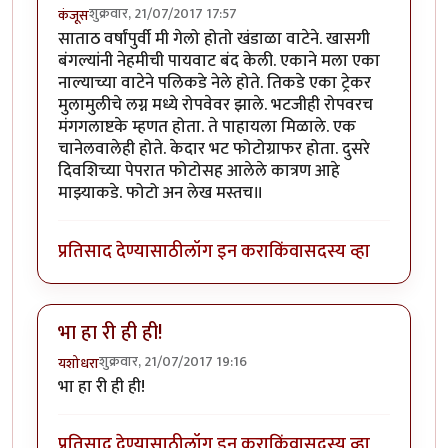
शुक्रवार, 21/07/2017 17:57
कंजूस
साताठ वर्षांपुर्वी मी गेलो होतो खंडाळा वाटेने. खासगी
बंगल्यांनी नेहमीची पायवाट बंद केली. एकाने मला एका
नाल्याच्या वाटेने पलिकडे नेले होते. तिकडे एका ट्रेकर
मुलामुलीचे लग्न मध्ये रोपवेवर झाले. भटजीही रोपवरच
मंगगलाष्टके म्हणत होता. ते पाहायला मिळाले. एक
चानेलवालेही होते. केदार भट फोटोग्राफर होता. दुसरे
दिवशिच्या पेपरात फोटोसह आलेले कात्रण आहे
माझ्याकडे. फोटो अन लेख मस्तच॥
प्रतिसाद देण्यासाठी
लॉग इन करा
किंवा
सदस्य व्हा
भा हा री ही ही!
शुक्रवार, 21/07/2017 19:16
यशोधरा
भा हा री ही ही!
प्रतिसाद देण्यासाठी
लॉग इन करा
किंवा
सदस्य व्हा