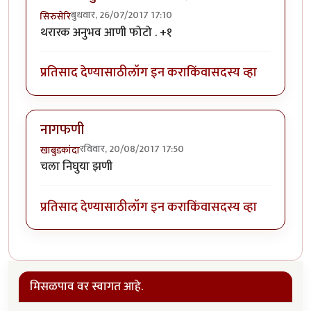
बुधवार, 26/07/2017 17:10
सिरुसेरि
थरारक अनुभव आणी फोटो . +१
प्रतिसाद देण्यासाठी
लॉग इन करा
किंवा
सदस्य व्हा
नागफणी
रविवार, 20/08/2017 17:50
खाबुडकांदा
चला निघुया झणी
प्रतिसाद देण्यासाठी
लॉग इन करा
किंवा
सदस्य व्हा
मिसळपाव वर स्वागत आहे.