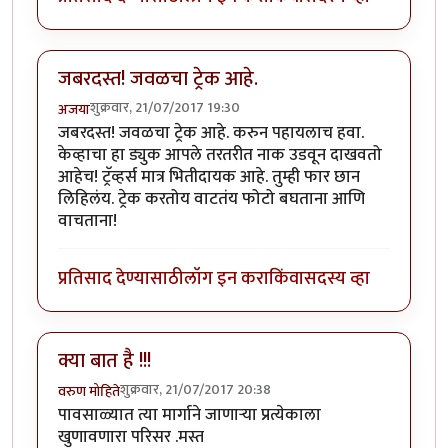
जबरदस्त! जवळचा ट्रेक आहे.
शुक्रवार, 21/07/2017 19:30
अजया
जबरदस्त! जवळचा ट्रेक आहे. करुन पहायलाच हवा.
केव्हाचा हा ड्युक आपले तरतरीत नाक उडवून दाखवतो
आहेच! ट्रॅव्हर्स मात्र भितीदायक आहे. तुम्ही फार छान
लिहिलंय. ट्रेक करतोय वाटतंय फोटो बघताना आणि
वाचताना!
प्रतिसाद देण्यासाठी
लॉग इन करा
किंवा
सदस्य व्हा
क्या बात है !!!
शुक्रवार, 21/07/2017 20:38
वरुण मोहिते
पावसाळ्यात त्या मार्गाने जाणाऱ्या प्रत्येकाला
खुणावणारा परिसर .मस्त