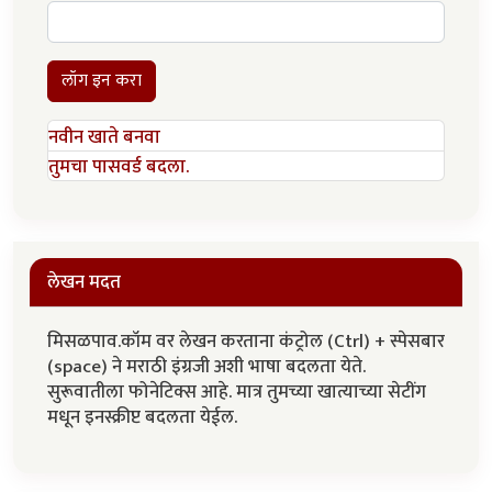
लॉग इन करा
नवीन खाते बनवा
तुमचा पासवर्ड बदला.
लेखन मदत
मिसळपाव.कॉम वर लेखन करताना कंट्रोल (Ctrl) + स्पेसबार
(space) ने मराठी इंग्रजी अशी भाषा बदलता येते.
सुरूवातीला फोनेटिक्स आहे. मात्र तुमच्या खात्याच्या सेटींग
मधून इनस्क्रीप्ट बदलता येईल.