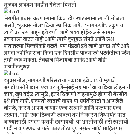
सुळका आकाश फाडीत गेलेला दिसतो.
नियमीत प्रवास करणार्‍यांना किंवा डोंगरभटक्यांना त्याची ओळख
असते, "डुयक्स नोज" किंवा स्थानिक भाषेत "नागफणी". एकुणच
त्याचे उग्र रुप पाहून इथे कधी जाणे शक्य होईल असे सामान्य
प्रवाशाला वाटत नाही आणि त्याचे कुतुहल संपते आणि लक्ष
हातातल्या चिक्कीकडे वळते. पण मंडळी इथे जाणे अगदी सोपे आहे,
अगदी वर्षाविहाराचा किंवा एक दिवसीय पावसाळी भटकंतीचा प्लॅन
तुम्ही करू शकता. तेवढाच भिजायचा आनंद आणि थोडी
पायपीटसुध्दा.
ड्युक्स नोज, नागफणी परिसराचा नकाशा इथे जायचे म्हणजे
अगदीच सोपे काम. एक तर पुणे-मुंबई महामार्ग काय किंवा लोहमार्ग
काय, खुप वर्द्ळ त्यामुळे, इतर ठिकाणी वाहनामुळे होणारी गैरसोय
इथे होत नाही. शक्यतो स्वताचे वाहन या भ्रमंतीसाठी न आणलेले
चांगले, कारण आपण जाणार एका रस्त्याने आणि परतणार एका
रस्त्याने, गाडी एका ठिकाणी लावली तर निष्कारण तिथपर्यंत परत
जाण्यासाठी दगदग करावी लागायची. या भ्रमंतीसाठी तरी स्वताची
गाडी न वापरणेच चांगले. फार मोठा ग्रुप नसेल आणि माहितगार