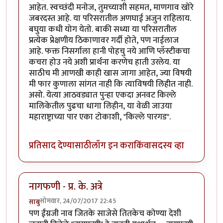
आहेत. स्वच्छंदी मनोज, तुमच्याशी सहमत, माणगाव खोरे
जबरदस्त आहे. या परिसरातील अणघाई अजुन राहिलाय.
बघुया कधी योग येतो. बाकी सध्या या परिसरातील
प्रत्येक प्रेक्षणीय ठिकाणावर गर्दी होते, पण नाईलाज
आहे. फक्त निसर्गाला हानी पोहचु नये आणि प्लॅस्टीकचा
कचरा होउ नये अशी प्रार्थना करणेच हाती उरलेय. या
साठीच मी आणखी काही खास जागा आहेत, ज्या विषयी
मी फार कुणाला सांगत नाही कि त्याविषयी लिहीत नाही.
असो. येत्या आठवड्यात पुन्हा एकदा अनवट किल्ले
मालिकेतील पुढचा धागा लिहीन, या वेळी जाउया
महाराष्ट्राच्या पार एका टोकाशी, "किल्ले पारगड".
प्रतिसाद देण्यासाठी
लॉग इन करा
किंवा
सदस्य व्हा
नागफणी - प्र. के. अत्रे
सोमवार, 24/07/2017 22:45
साबु
पण ईंग्रजी नाव जितके साजेसे तितकेच कोण्या देशी