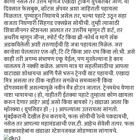
कोणी नसेल तर उत्तम म्हणजे एखाद्या ट्रेकिंग ग्रुपबरोबर जाणे. या
दिवसात फेसबुक, व्हॉटस अ‍ॅपवर अशा जाहिराती पहायला
मिळतात. पुण्याहून निघायचे असेल तर, भल्या पहाटे उठून सहा
वाजता निघणारी सिंहगड एक्सप्रेस सोयीची. तुम्ही त्यासाठी
शिवाजीनगर स्टेशनला आलात तर उत्तरीय म्हणुन टी शर्ट, तर
अधरीय म्हणून जीन्स, स्पोर्ट पँट किंवा थ्री-फोर्थ व मागे सॅक
अडकविलेली अशी तरुणाईची हि जत्रा पहायला मिळेल. जरा
कानोसा घेतलातर एल-व्ही, टि-टि किंवा आर-एम किंवा लो.भी. असे
काही तरी अगम्य संभाषण एकू येईल, पण मुरलेल्याना हे काय
चाललय ते नक्की कळेल. आपण मात्र या सहलीसाठीचा आपला
वाटाड्या शोधायचा आणि पैसे भरुन ट्रेनची वाट पहायची. एखादा
मित्र असला तर ठीक नाहीतर सगळेच समव्यसनी किंवा
डोंगरव्यसनी असल्यामुळे नवीन मैत्र होउन जातात. ट्रेनमधेच येणारा
नाष्टा चापायचा ( हो, नाहीतरी ईतक्या पहाटे तुम्हाला कोण खायला
करुन देणार आहे? आई असो किंवा बायको ?) खंडाळा आला कि
म्होरक्या ( ग्रुपलिडर हो ;-) ) आपल्याला उतरायला सांगतो.
मुंबईकरानी देखील हेच करायचे, फक्त सोयीची रेल्वे पकडायची,
नसेल तर आपल्या महामंडळाची एस.टी. आहेच सेवेसी तत्पर. फक्त
वाहकसाहेबांना खंडाळा स्टेशनजवळ सोडण्यास सांगायचे.