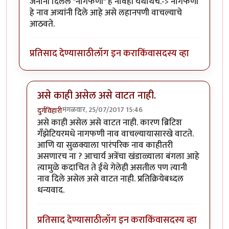
जनानी दिलेले "नागफणी" हे नावही यथार्थच.-> नागफणी
हे नाव अत्र्यांनी दिले आहे असे लहानपणी वाचल्याचे
आठवते.
प्रतिसाद देण्यासाठी
लॉग इन करा
किंवा
सदस्य व्हा
असे काही असेल असे वाटत नाही.
मंगळवार, 25/07/2017 15:46
दुर्गविहारी
In reply to
नागफणी - प्र. के. अत्रे
by
साबु
असे काही असेल असे वाटत नाही. कारण ब्रिटिश
गँझेटियरमधे नागफणी नाव वाचल्यायासारखे वाटते.
आणि या सुळक्याला पारंपरिक नाव काहीतरी
असणारच ना ? आचार्य अत्रेंचा खंडाळ्याला बंगला आहे
त्यामुळे कदाचित ते ईथे गेलेही असतील पण त्यानी
नाव दिले असेल असे वाटत नाही. प्रतिक्रियेबध्दल
धन्यवाद.
प्रतिसाद देण्यासाठी
लॉग इन करा
किंवा
सदस्य व्हा