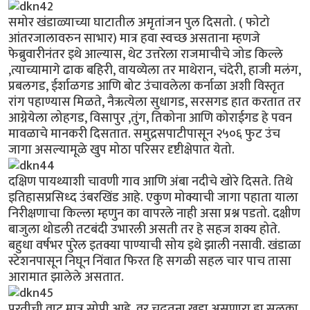
समोर खंडाळ्याच्या घाटातील अमृतांजन पुल दिसतो. ( फोटो
आंतरजालावरुन साभार) मात्र हवा स्वच्छ असताना म्हणजे
फेब्रुवारीनंतर इथे आल्यास, थेट उत्तरेला राजमाचीचे जोड किल्ले
,त्याच्यामागे ढाक बहिरी, वायव्येला तर माथेरान, चंदेरी, हाजी मलंग,
प्रबलगड, ईर्शाळगड आणि बोट उंचावलेला कर्नाळा अशी विस्तृत
रांग पहाण्यास मिळते, नैऋत्येला सुधागड, सरसगड हात करतात तर
आग्नेयेला लोहगड, विसापुर ,तुंग, तिकोना आणि कोराईगड हे पवन
मावळाचे मानकरी दिसतात. समुद्रसपाटीपासून २५०६ फुट उंच
जागा असल्यामूळे खुप मोठा परिसर दृष्टीक्षेपात येतो.
दक्षिण पायथ्याशी चावणी गाव आणि अंबा नदीचे खोरे दिसते. तिथे
इतिहासप्रसिध्द उंबरखिंड आहे. एकुण मोक्याची जागा पहाता याला
निरीक्षणाचा किल्ला म्हणुन का वापरले नाही असा प्रश्न पडतो. दक्षीण
बाजुला थोडली तटबंदी उभारली असती तर हे सहज शक्य होते.
बहुधा वर्षभर पुरेल इतक्या पाण्याची सोय इथे झाली नसावी. खंडाळा
स्टेशनपासून निघून निंवात फिरत हि सगळी सहल चार पाच तासा
आरामात झालेले असतात.
परतीची वाट मात्र सोपी आहे. वर चढतना खडा असणारा हा सुळका