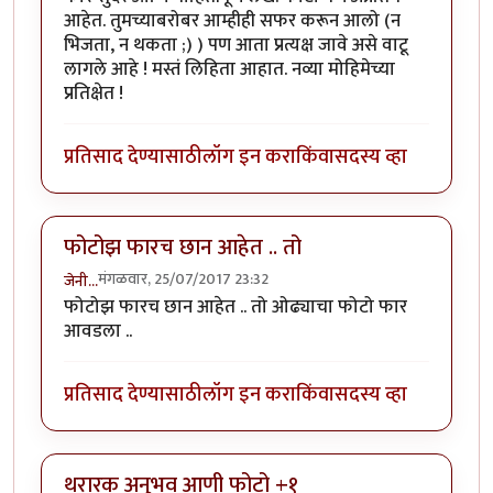
आहेत. तुमच्याबरोबर आम्हीही सफर करून आलो (न
भिजता, न थकता ;) ) पण आता प्रत्यक्ष जावे असे वाटू
लागले आहे ! मस्तं लिहिता आहात. नव्या मोहिमेच्या
प्रतिक्षेत !
प्रतिसाद देण्यासाठी
लॉग इन करा
किंवा
सदस्य व्हा
फोटोझ फारच छान आहेत .. तो
मंगळवार, 25/07/2017 23:32
जेनी...
फोटोझ फारच छान आहेत .. तो ओढ्याचा फोटो फार
आवडला ..
प्रतिसाद देण्यासाठी
लॉग इन करा
किंवा
सदस्य व्हा
थरारक अनुभव आणी फोटो +१