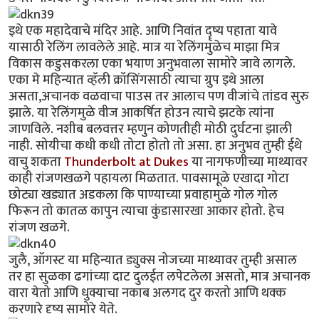
इथे एक महादेवाचे मंदिर आहे. आणि निवांत दॄष्य पहाता यावे
यासाठी रेलिंग लावलेले आहे. मात्र या रेलिंगमुळेच माझा मित्र
विकास कडुसकरला एका भयाण अनुभवाला सामोरे जावे लागले.
एका मे महिन्यात व्हॅली क्रॉसिंगसाठी त्याचा ग्रुप इथे आला
असता,अचानक वळवाचा पाउस तर आलाच पण वीजांचे तांडव सुरु
झाले. या रेलिंगमुळे वीज आकर्षित होउन त्याचे झटके त्यांना
जाणविले. नशीब बलवत्तर म्हणुन कोणतीही मोठी दुर्घटना झाली
नाही. सोयीचा कधी कधी तोटा होतो तो असा. हा अनुभव तुम्ही ईथे
वाचु शकता
Thunderbolt at Dukes
या नागफणीच्या माथ्यावर
काही रांजणखळगे पहायला मिळतात. पावसामूळे एखादा गोटा
छोट्या खड्यात अडकला कि पाण्याच्या प्रवाहामुळे गोल गोल
फिरून तो कातळ कापुन त्याचा कुंडासारखा आकार होतो. हेच
रांजण खळगे.
जुलै, ऑगस्ट या महिन्यात ड्युक्स नोजच्या माथ्यावर तुम्ही असाल
तर हा सुळका ढगांच्या दाट दुलईत लपेटलेला असतो, मात्र अचानक
वारा येतो आणि धुक्याचा नकाब अलगद दुर करतो आणि थक्क
करणारे दृष्य सामोरे येते.