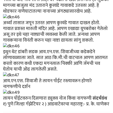
मागच्या बाजुला मंद उताराने कुरवंडे गावाकडे उतरला आहे. हे
थोडफार नाणेघाटातल्या नानाच्या अंगठ्यासारखेच आहे.
अर्ध्या तासात जपून उतरत आपण कुरवंडे गावात दाखल होतो.
गावात प्रशस्त मारुती मंदिर आहे. आपण एखाद्या ग्रुपबरोबर गेलेलो
असू तर इथे चहा नाष्ट्याची व्यवस्था केली जाते. अन्यथा आपण
गावकर्‍याना विनंती करुन चहा नाष्टा द्यायला सांगु शकतो.
इथुन थेट डांबरी सडक आय.एन.एस. शिवाजीच्या कडेकडेने
लोणावळ्याला जाते. सात आठ कि.मी.ची वाटचाल आपण आरामत
करतो कारण कधी एकदा मगनलाल चिक्की आणि जॅमची चव
घेतोय याची ओढ लागलेली असते.
आय.एन.एस. शिवाजी ते लायन पाँईट रस्त्यावरून होणारे
नागफणीचे दर्शन
लायन पॉंईटवरुन दिसणारा ड्युक्स नोज किंवा नागफणी
संदर्भग्रंथ
१) पुणे जिल्हा गॅझेटियर २ ) आडवाटेवरचा महाराष्ट्र:- प्र. के. घाणेकर