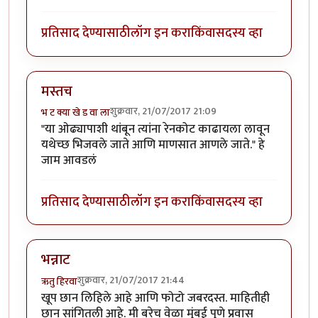
प्रतिसाद देण्यासाठी
लॉग इन करा
किंवा
सदस्य व्हा
मस्तच
शुक्रवार, 21/07/2017 21:09
भ ट क्या खे ड वा ला
"या ओढ्यापाशी थांबून त्यांना रेनकोट काढायला लावून
यथेच्छ भिजवले जाते आणि माणसात आणले जाते." हे
जाम आवडलं
प्रतिसाद देण्यासाठी
लॉग इन करा
किंवा
सदस्य व्हा
भन्नाट
शुक्रवार, 21/07/2017 21:44
ऋतु हिरवा
खूप छान लिहिले आहे आणि फोटो जबरदस्त. माहितीही
छान सांगितली आहे. मी बरेच वेळा मुंबई पुणे प्रवास