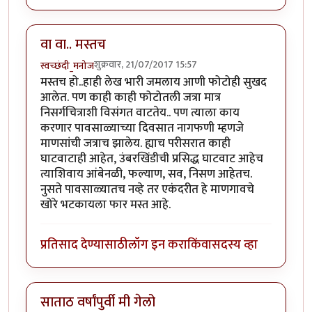
वा वा.. मस्तच
शुक्रवार, 21/07/2017 15:57
स्वच्छंदी_मनोज
मस्तच हो..हाही लेख भारी जमलाय आणी फोटोही सुखद
आलेत. पण काही काही फोटोतली जत्रा मात्र
निसर्गचित्राशी विसंगत वाटतेय.. पण त्याला काय
करणार पावसाळ्याच्या दिवसात नागफणी म्हणजे
माणसांची जत्राच झालेय. ह्याच परीसरात काही
घाटवाटाही आहेत, उंबरखिंडीची प्रसिद्ध घाटवाट आहेच
त्याशिवाय आंबेनळी, फल्याण, सव, निसण आहेतच.
नुसते पावसाळ्यातच नव्हे तर एकंदरीत हे माणगावचे
खोरे भटकायला फार मस्त आहे.
प्रतिसाद देण्यासाठी
लॉग इन करा
किंवा
सदस्य व्हा
साताठ वर्षांपुर्वी मी गेलो