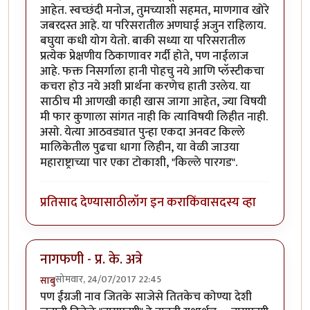
आहेत. स्वच्छंदी मनोज, तुमच्याशी सहमत, माणगाव खोरे
जबरदस्त आहे. या परिसरातील अणघाई अजुन राहिलाय.
बघुया कधी योग येतो. बाकी सध्या या परिसरातील
प्रत्येक प्रेक्षणीय ठिकाणावर गर्दी होते, पण नाईलाज
आहे. फक्त निसर्गाला हानी पोहचु नये आणि प्लॅस्टीकचा
कचरा होउ नये अशी प्रार्थना करणेच हाती उरलेय. या
साठीच मी आणखी काही खास जागा आहेत, ज्या विषयी
मी फार कुणाला सांगत नाही कि त्याविषयी लिहीत नाही.
असो. येत्या आठवड्यात पुन्हा एकदा अनवट किल्ले
मालिकेतील पुढचा धागा लिहीन, या वेळी जाउया
महाराष्ट्राच्या पार एका टोकाशी, "किल्ले पारगड".
प्रतिसाद देण्यासाठी
लॉग इन करा
किंवा
सदस्य व्हा
नागफणी - प्र. के. अत्रे
सोमवार, 24/07/2017 22:45
साबु
पण ईंग्रजी नाव जितके साजेसे तितकेच कोण्या देशी