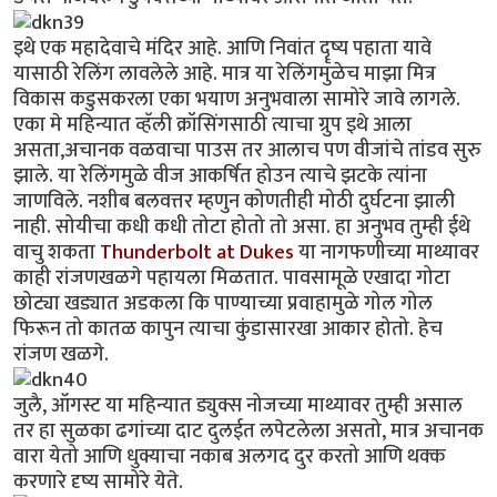
इथे एक महादेवाचे मंदिर आहे. आणि निवांत दॄष्य पहाता यावे
यासाठी रेलिंग लावलेले आहे. मात्र या रेलिंगमुळेच माझा मित्र
विकास कडुसकरला एका भयाण अनुभवाला सामोरे जावे लागले.
एका मे महिन्यात व्हॅली क्रॉसिंगसाठी त्याचा ग्रुप इथे आला
असता,अचानक वळवाचा पाउस तर आलाच पण वीजांचे तांडव सुरु
झाले. या रेलिंगमुळे वीज आकर्षित होउन त्याचे झटके त्यांना
जाणविले. नशीब बलवत्तर म्हणुन कोणतीही मोठी दुर्घटना झाली
नाही. सोयीचा कधी कधी तोटा होतो तो असा. हा अनुभव तुम्ही ईथे
वाचु शकता
Thunderbolt at Dukes
या नागफणीच्या माथ्यावर
काही रांजणखळगे पहायला मिळतात. पावसामूळे एखादा गोटा
छोट्या खड्यात अडकला कि पाण्याच्या प्रवाहामुळे गोल गोल
फिरून तो कातळ कापुन त्याचा कुंडासारखा आकार होतो. हेच
रांजण खळगे.
जुलै, ऑगस्ट या महिन्यात ड्युक्स नोजच्या माथ्यावर तुम्ही असाल
तर हा सुळका ढगांच्या दाट दुलईत लपेटलेला असतो, मात्र अचानक
वारा येतो आणि धुक्याचा नकाब अलगद दुर करतो आणि थक्क
करणारे दृष्य सामोरे येते.