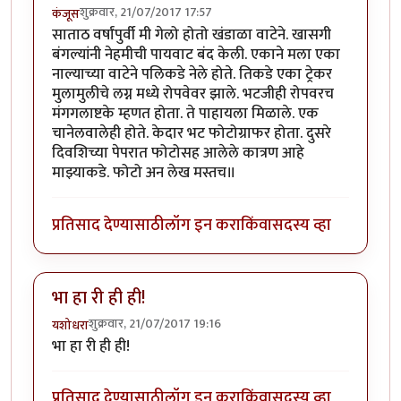
शुक्रवार, 21/07/2017 17:57
कंजूस
साताठ वर्षांपुर्वी मी गेलो होतो खंडाळा वाटेने. खासगी
बंगल्यांनी नेहमीची पायवाट बंद केली. एकाने मला एका
नाल्याच्या वाटेने पलिकडे नेले होते. तिकडे एका ट्रेकर
मुलामुलीचे लग्न मध्ये रोपवेवर झाले. भटजीही रोपवरच
मंगगलाष्टके म्हणत होता. ते पाहायला मिळाले. एक
चानेलवालेही होते. केदार भट फोटोग्राफर होता. दुसरे
दिवशिच्या पेपरात फोटोसह आलेले कात्रण आहे
माझ्याकडे. फोटो अन लेख मस्तच॥
प्रतिसाद देण्यासाठी
लॉग इन करा
किंवा
सदस्य व्हा
भा हा री ही ही!
शुक्रवार, 21/07/2017 19:16
यशोधरा
भा हा री ही ही!
प्रतिसाद देण्यासाठी
लॉग इन करा
किंवा
सदस्य व्हा