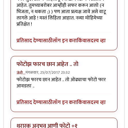
आहेत. तुमच्याबरोबर आम्हीही सफर करून आलो (न
भिजता, न थकता ;) ) पण आता प्रत्यक्ष जावे असे वाटू
लागले आहे ! मस्तं लिहिता आहात. नव्या मोहिमेच्या
प्रतिक्षेत !
प्रतिसाद देण्यासाठी
लॉग इन करा
किंवा
सदस्य व्हा
फोटोझ फारच छान आहेत .. तो
मंगळवार, 25/07/2017 23:32
जेनी...
फोटोझ फारच छान आहेत .. तो ओढ्याचा फोटो फार
आवडला ..
प्रतिसाद देण्यासाठी
लॉग इन करा
किंवा
सदस्य व्हा
थरारक अनुभव आणी फोटो +१