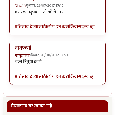
बुधवार, 26/07/2017 17:10
सिरुसेरि
थरारक अनुभव आणी फोटो . +१
प्रतिसाद देण्यासाठी
लॉग इन करा
किंवा
सदस्य व्हा
नागफणी
रविवार, 20/08/2017 17:50
खाबुडकांदा
चला निघुया झणी
प्रतिसाद देण्यासाठी
लॉग इन करा
किंवा
सदस्य व्हा
मिसळपाव वर स्वागत आहे.