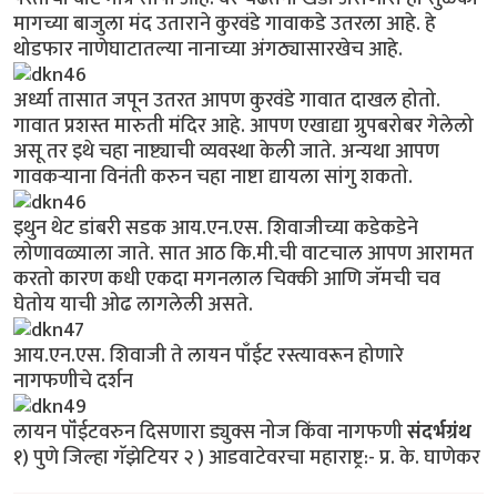
मागच्या बाजुला मंद उताराने कुरवंडे गावाकडे उतरला आहे. हे
थोडफार नाणेघाटातल्या नानाच्या अंगठ्यासारखेच आहे.
अर्ध्या तासात जपून उतरत आपण कुरवंडे गावात दाखल होतो.
गावात प्रशस्त मारुती मंदिर आहे. आपण एखाद्या ग्रुपबरोबर गेलेलो
असू तर इथे चहा नाष्ट्याची व्यवस्था केली जाते. अन्यथा आपण
गावकर्‍याना विनंती करुन चहा नाष्टा द्यायला सांगु शकतो.
इथुन थेट डांबरी सडक आय.एन.एस. शिवाजीच्या कडेकडेने
लोणावळ्याला जाते. सात आठ कि.मी.ची वाटचाल आपण आरामत
करतो कारण कधी एकदा मगनलाल चिक्की आणि जॅमची चव
घेतोय याची ओढ लागलेली असते.
आय.एन.एस. शिवाजी ते लायन पाँईट रस्त्यावरून होणारे
नागफणीचे दर्शन
लायन पॉंईटवरुन दिसणारा ड्युक्स नोज किंवा नागफणी
संदर्भग्रंथ
१) पुणे जिल्हा गॅझेटियर २ ) आडवाटेवरचा महाराष्ट्र:- प्र. के. घाणेकर