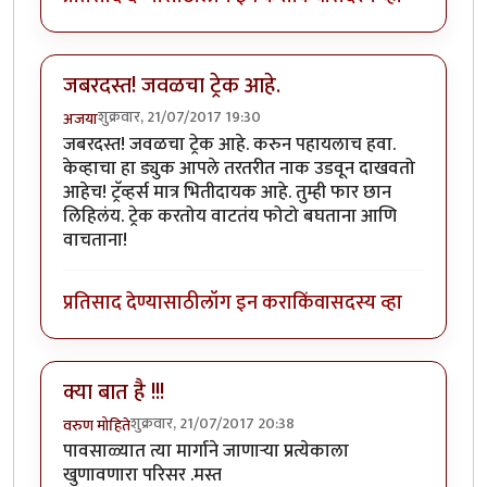
जबरदस्त! जवळचा ट्रेक आहे.
शुक्रवार, 21/07/2017 19:30
अजया
जबरदस्त! जवळचा ट्रेक आहे. करुन पहायलाच हवा.
केव्हाचा हा ड्युक आपले तरतरीत नाक उडवून दाखवतो
आहेच! ट्रॅव्हर्स मात्र भितीदायक आहे. तुम्ही फार छान
लिहिलंय. ट्रेक करतोय वाटतंय फोटो बघताना आणि
वाचताना!
प्रतिसाद देण्यासाठी
लॉग इन करा
किंवा
सदस्य व्हा
क्या बात है !!!
शुक्रवार, 21/07/2017 20:38
वरुण मोहिते
पावसाळ्यात त्या मार्गाने जाणाऱ्या प्रत्येकाला
खुणावणारा परिसर .मस्त