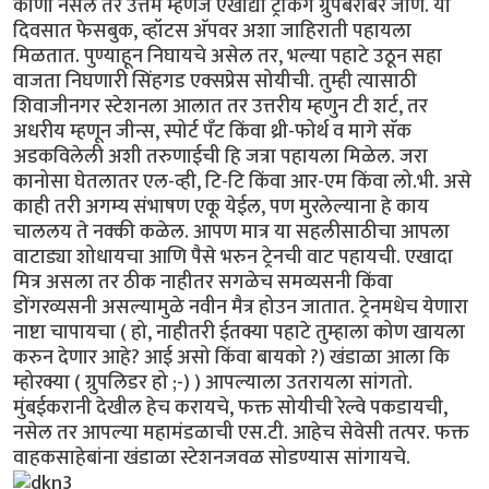
कोणी नसेल तर उत्तम म्हणजे एखाद्या ट्रेकिंग ग्रुपबरोबर जाणे. या
दिवसात फेसबुक, व्हॉटस अ‍ॅपवर अशा जाहिराती पहायला
मिळतात. पुण्याहून निघायचे असेल तर, भल्या पहाटे उठून सहा
वाजता निघणारी सिंहगड एक्सप्रेस सोयीची. तुम्ही त्यासाठी
शिवाजीनगर स्टेशनला आलात तर उत्तरीय म्हणुन टी शर्ट, तर
अधरीय म्हणून जीन्स, स्पोर्ट पँट किंवा थ्री-फोर्थ व मागे सॅक
अडकविलेली अशी तरुणाईची हि जत्रा पहायला मिळेल. जरा
कानोसा घेतलातर एल-व्ही, टि-टि किंवा आर-एम किंवा लो.भी. असे
काही तरी अगम्य संभाषण एकू येईल, पण मुरलेल्याना हे काय
चाललय ते नक्की कळेल. आपण मात्र या सहलीसाठीचा आपला
वाटाड्या शोधायचा आणि पैसे भरुन ट्रेनची वाट पहायची. एखादा
मित्र असला तर ठीक नाहीतर सगळेच समव्यसनी किंवा
डोंगरव्यसनी असल्यामुळे नवीन मैत्र होउन जातात. ट्रेनमधेच येणारा
नाष्टा चापायचा ( हो, नाहीतरी ईतक्या पहाटे तुम्हाला कोण खायला
करुन देणार आहे? आई असो किंवा बायको ?) खंडाळा आला कि
म्होरक्या ( ग्रुपलिडर हो ;-) ) आपल्याला उतरायला सांगतो.
मुंबईकरानी देखील हेच करायचे, फक्त सोयीची रेल्वे पकडायची,
नसेल तर आपल्या महामंडळाची एस.टी. आहेच सेवेसी तत्पर. फक्त
वाहकसाहेबांना खंडाळा स्टेशनजवळ सोडण्यास सांगायचे.