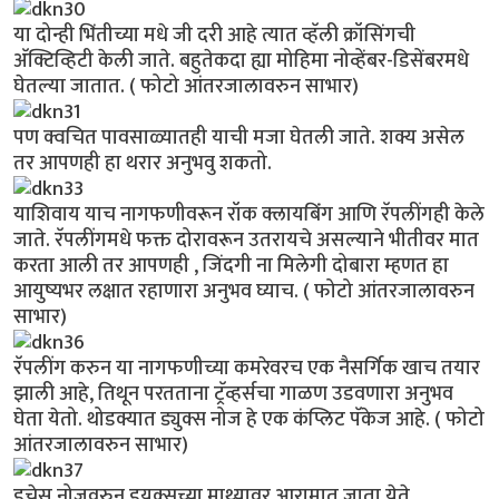
या दोन्ही भिंतीच्या मधे जी दरी आहे त्यात व्हॅली क्रॉसिंगची
अ‍ॅक्टिव्हिटी केली जाते. बहुतेकदा ह्या मोहिमा नोव्हेंबर-डिसेंबरमधे
घेतल्या जातात. ( फोटो आंतरजालावरुन साभार)
पण क्वचित पावसाळ्यातही याची मजा घेतली जाते. शक्य असेल
तर आपणही हा थरार अनुभवु शकतो.
याशिवाय याच नागफणीवरून रॉक क्लायबिंंग आणि रॅपलींगही केले
जाते. रॅपलींगमधे फक्त दोरावरून उतरायचे असल्याने भीतीवर मात
करता आली तर आपणही , जिंदगी ना मिलेगी दोबारा म्हणत हा
आयुष्यभर लक्षात रहाणारा अनुभव घ्याच. ( फोटो आंतरजालावरुन
साभार)
रॅपलींग करुन या नागफणीच्या कमरेवरच एक नैसर्गिक खाच तयार
झाली आहे, तिथून परतताना ट्रॅव्हर्सचा गाळण उडवणारा अनुभव
घेता येतो. थोडक्यात ड्युक्स नोज हे एक कंप्लिट पॅकेज आहे. ( फोटो
आंतरजालावरुन साभार)
डचेस नोजवरुन डुयक्सच्या माथ्यावर आरामात जाता येते.