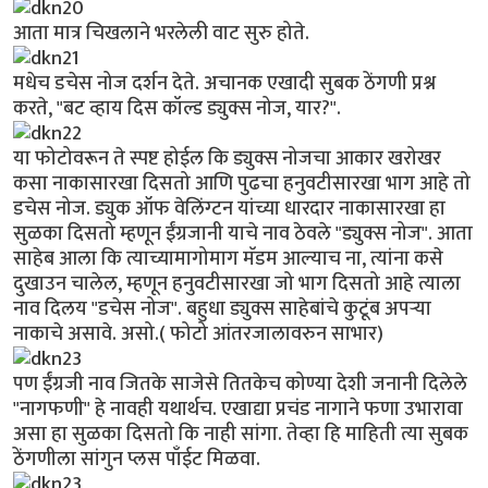
आता मात्र चिखलाने भरलेली वाट सुरु होते.
मधेच डचेस नोज दर्शन देते. अचानक एखादी सुबक ठेंगणी प्रश्न
करते, "बट व्हाय दिस कॉल्ड ड्युक्स नोज, यार?".
या फोटोवरून ते स्पष्ट होईल कि ड्युक्स नोजचा आकार खरोखर
कसा नाकासारखा दिसतो आणि पुढचा हनुवटीसारखा भाग आहे तो
डचेस नोज. ड्युक ऑफ वेलिंग्टन यांच्या धारदार नाकासारखा हा
सुळका दिसतो म्हणून ईंग्रजानी याचे नाव ठेवले "ड्युक्स नोज". आता
साहेब आला कि त्याच्यामागोमाग मॅडम आल्याच ना, त्यांना कसे
दुखाउन चालेल, म्हणून हनुवटीसारखा जो भाग दिसतो आहे त्याला
नाव दिलय "डचेस नोज". बहुधा ड्युक्स साहेबांचे कुटूंब अपर्‍या
नाकाचे असावे. असो.( फोटो आंतरजालावरुन साभार)
पण ईंग्रजी नाव जितके साजेसे तितकेच कोण्या देशी जनानी दिलेले
"नागफणी" हे नावही यथार्थच. एखाद्या प्रचंड नागाने फणा उभारावा
असा हा सुळका दिसतो कि नाही सांगा. तेव्हा हि माहिती त्या सुबक
ठेंगणीला सांगुन प्लस पाँईट मिळवा.