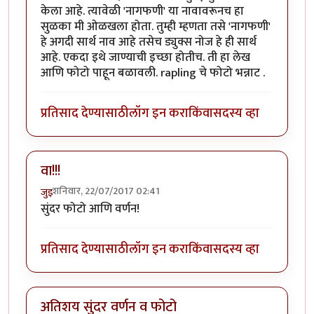
केला आहे. त्यावेळी 'नागफणी' या नावावरूनच हा
सुळका मी ओळखला होता. तुम्ही म्हणता तसे 'नागफणी'
हे अगदी सार्थ नाव आहे तसेच ड्युक्स नोज हे ही सार्थ
आहे. एकदा इथे जाण्याची इच्छा होतीच. ती हा लेख
आणि फोटो पाहून बळावली. rapling चे फोटो भन्नाट .
प्रतिसाद देण्यासाठी
लॉग इन करा
किंवा
सदस्य व्हा
वा!!!
शनिवार, 22/07/2017 02:41
जुइ
सुंदर फोटो आणि वर्णन!
प्रतिसाद देण्यासाठी
लॉग इन करा
किंवा
सदस्य व्हा
अतिशय सुंदर वर्णन व फोटो