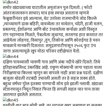
समोर खंडाळ्याच्या घाटातील अमृतांजन पुल दिसतो. ( फोटो
आंतरजालावरुन साभार) मात्र हवा स्वच्छ असताना म्हणजे
फेब्रुवारीनंतर इथे आल्यास, थेट उत्तरेला राजमाचीचे जोड किल्ले
,त्याच्यामागे ढाक बहिरी, वायव्येला तर माथेरान, चंदेरी, हाजी मलंग,
प्रबलगड, ईर्शाळगड आणि बोट उंचावलेला कर्नाळा अशी विस्तृत
रांग पहाण्यास मिळते, नैऋत्येला सुधागड, सरसगड हात करतात तर
आग्नेयेला लोहगड, विसापुर ,तुंग, तिकोना आणि कोराईगड हे पवन
मावळाचे मानकरी दिसतात. समुद्रसपाटीपासून २५०६ फुट उंच
जागा असल्यामूळे खुप मोठा परिसर दृष्टीक्षेपात येतो.
दक्षिण पायथ्याशी चावणी गाव आणि अंबा नदीचे खोरे दिसते. तिथे
इतिहासप्रसिध्द उंबरखिंड आहे. एकुण मोक्याची जागा पहाता याला
निरीक्षणाचा किल्ला म्हणुन का वापरले नाही असा प्रश्न पडतो. दक्षीण
बाजुला थोडली तटबंदी उभारली असती तर हे सहज शक्य होते.
बहुधा वर्षभर पुरेल इतक्या पाण्याची सोय इथे झाली नसावी. खंडाळा
स्टेशनपासून निघून निंवात फिरत हि सगळी सहल चार पाच तासा
आरामात झालेले असतात.
परतीची वाट मात्र सोपी आहे. वर चढतना खडा असणारा हा सुळका