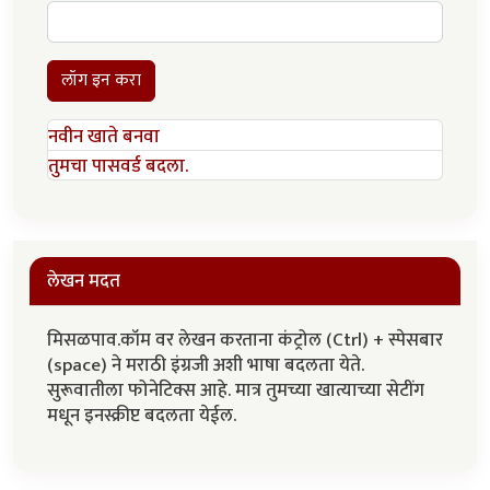
लॉग इन करा
नवीन खाते बनवा
तुमचा पासवर्ड बदला.
लेखन मदत
मिसळपाव.कॉम वर लेखन करताना कंट्रोल (Ctrl) + स्पेसबार
(space) ने मराठी इंग्रजी अशी भाषा बदलता येते.
सुरूवातीला फोनेटिक्स आहे. मात्र तुमच्या खात्याच्या सेटींग
मधून इनस्क्रीप्ट बदलता येईल.