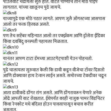
पाउलवाट चढायला सुरु होते. वाटेत पाण्याचे तीन मोठे पाईप
लागतात. यांच्या खालूनच पुढे जायचे.
याच्यापुढे एक मोठे पठार लागते. आपण जुलै ऑगस्टच्या आसपास
आलो तर फक्त हिरवळ असते.
पण तेच सप्टेंबर महिन्यात आलो तर एक्झॅकम आणि ड्रॉसेरा ईंडिका
किंवा दवबिंदु वनस्पती पहायला मिळतात.
यानंतर आपण टाटा डॅमच्या आउटगेट्पाशी येउन पोहचतो.
पुढे चालायला सुरुवात केली कि डावी कडून वीजेचा टॉवर दिसतो
आणि डोक्यावर हाय टेन्शन लाईन असते. समोरच्या टेकडीवर चढून
जायचे.
आता डावीकडे डोंगर रांग असते. आणि डोंगरावरून येणारे अनेक
ओढे आपली वाट रोखतात. ईथेपर्यंत काही नाजुक पामर विंडचिटर
किंवा रेनकोट मधे बंदिस्त होउन पावसापासून बचाव करीत
असतात.