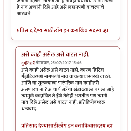
जनानी दिलेले "नागफणी" हे नावही यथार्थच.-> नागफणी
हे नाव अत्र्यांनी दिले आहे असे लहानपणी वाचल्याचे
आठवते.
प्रतिसाद देण्यासाठी
लॉग इन करा
किंवा
सदस्य व्हा
असे काही असेल असे वाटत नाही.
मंगळवार, 25/07/2017 15:46
दुर्गविहारी
In reply to
नागफणी - प्र. के. अत्रे
by
साबु
असे काही असेल असे वाटत नाही. कारण ब्रिटिश
गँझेटियरमधे नागफणी नाव वाचल्यायासारखे वाटते.
आणि या सुळक्याला पारंपरिक नाव काहीतरी
असणारच ना ? आचार्य अत्रेंचा खंडाळ्याला बंगला आहे
त्यामुळे कदाचित ते ईथे गेलेही असतील पण त्यानी
नाव दिले असेल असे वाटत नाही. प्रतिक्रियेबध्दल
धन्यवाद.
प्रतिसाद देण्यासाठी
लॉग इन करा
किंवा
सदस्य व्हा