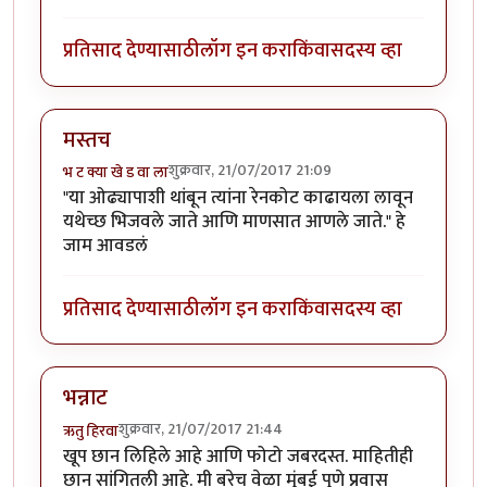
प्रतिसाद देण्यासाठी
लॉग इन करा
किंवा
सदस्य व्हा
मस्तच
शुक्रवार, 21/07/2017 21:09
भ ट क्या खे ड वा ला
"या ओढ्यापाशी थांबून त्यांना रेनकोट काढायला लावून
यथेच्छ भिजवले जाते आणि माणसात आणले जाते." हे
जाम आवडलं
प्रतिसाद देण्यासाठी
लॉग इन करा
किंवा
सदस्य व्हा
भन्नाट
शुक्रवार, 21/07/2017 21:44
ऋतु हिरवा
खूप छान लिहिले आहे आणि फोटो जबरदस्त. माहितीही
छान सांगितली आहे. मी बरेच वेळा मुंबई पुणे प्रवास