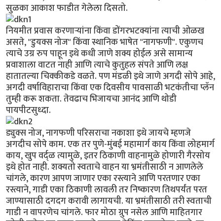
सुळका आकाश फाडीत गेलेला दिसतो.
नियमीत प्रवास करणार्‍यांना किंवा डोंगरभटक्यांना त्याची ओळख
असते, "डुयक्स नोज" किंवा स्थानिक भाषेत "नागफणी". एकुणच
त्याचे उग्र रुप पाहून इथे कधी जाणे शक्य होईल असे सामान्य
प्रवाशाला वाटत नाही आणि त्याचे कुतुहल संपते आणि लक्ष
हातातल्या चिक्कीकडे वळते. पण मंडळी इथे जाणे अगदी सोपे आहे,
अगदी वर्षाविहाराचा किंवा एक दिवसीय पावसाळी भटकंतीचा प्लॅन
तुम्ही करू शकता. तेवढाच भिजायचा आनंद आणि थोडी
पायपीटसुध्दा.
ड्युक्स नोज, नागफणी परिसराचा नकाशा इथे जायचे म्हणजे
अगदीच सोपे काम. एक तर पुणे-मुंबई महामार्ग काय किंवा लोहमार्ग
काय, खुप वर्द्ळ त्यामुळे, इतर ठिकाणी वाहनामुळे होणारी गैरसोय
इथे होत नाही. शक्यतो स्वताचे वाहन या भ्रमंतीसाठी न आणलेले
चांगले, कारण आपण जाणार एका रस्त्याने आणि परतणार एका
रस्त्याने, गाडी एका ठिकाणी लावली तर निष्कारण तिथपर्यंत परत
जाण्यासाठी दगदग करावी लागायची. या भ्रमंतीसाठी तरी स्वताची
गाडी न वापरणेच चांगले. फार मोठा ग्रुप नसेल आणि माहितगार