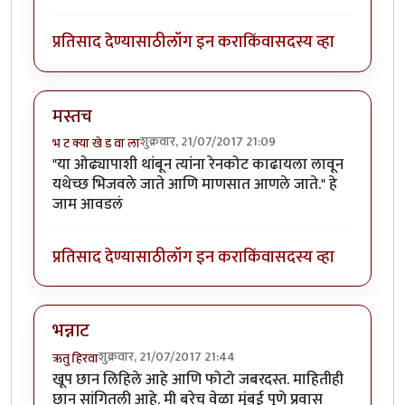
प्रतिसाद देण्यासाठी
लॉग इन करा
किंवा
सदस्य व्हा
मस्तच
शुक्रवार, 21/07/2017 21:09
भ ट क्या खे ड वा ला
"या ओढ्यापाशी थांबून त्यांना रेनकोट काढायला लावून
यथेच्छ भिजवले जाते आणि माणसात आणले जाते." हे
जाम आवडलं
प्रतिसाद देण्यासाठी
लॉग इन करा
किंवा
सदस्य व्हा
भन्नाट
शुक्रवार, 21/07/2017 21:44
ऋतु हिरवा
खूप छान लिहिले आहे आणि फोटो जबरदस्त. माहितीही
छान सांगितली आहे. मी बरेच वेळा मुंबई पुणे प्रवास