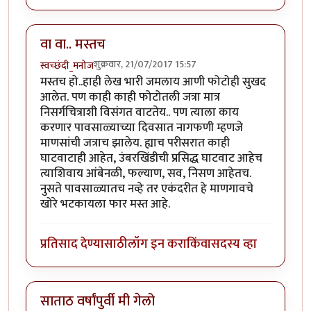
वा वा.. मस्तच
शुक्रवार, 21/07/2017 15:57
स्वच्छंदी_मनोज
मस्तच हो..हाही लेख भारी जमलाय आणी फोटोही सुखद
आलेत. पण काही काही फोटोतली जत्रा मात्र
निसर्गचित्राशी विसंगत वाटतेय.. पण त्याला काय
करणार पावसाळ्याच्या दिवसात नागफणी म्हणजे
माणसांची जत्राच झालेय. ह्याच परीसरात काही
घाटवाटाही आहेत, उंबरखिंडीची प्रसिद्ध घाटवाट आहेच
त्याशिवाय आंबेनळी, फल्याण, सव, निसण आहेतच.
नुसते पावसाळ्यातच नव्हे तर एकंदरीत हे माणगावचे
खोरे भटकायला फार मस्त आहे.
प्रतिसाद देण्यासाठी
लॉग इन करा
किंवा
सदस्य व्हा
साताठ वर्षांपुर्वी मी गेलो