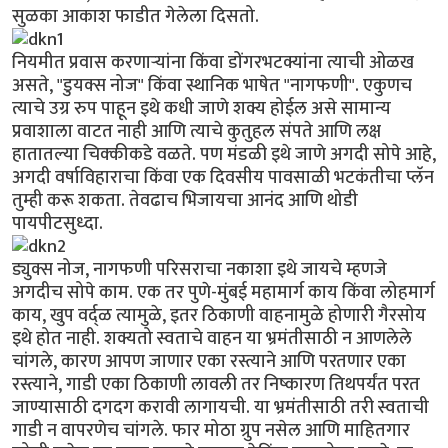
सुळका आकाश फाडीत गेलेला दिसतो.
नियमीत प्रवास करणार्‍यांना किंवा डोंगरभटक्यांना त्याची ओळख
असते, "डुयक्स नोज" किंवा स्थानिक भाषेत "नागफणी". एकुणच
त्याचे उग्र रुप पाहून इथे कधी जाणे शक्य होईल असे सामान्य
प्रवाशाला वाटत नाही आणि त्याचे कुतुहल संपते आणि लक्ष
हातातल्या चिक्कीकडे वळते. पण मंडळी इथे जाणे अगदी सोपे आहे,
अगदी वर्षाविहाराचा किंवा एक दिवसीय पावसाळी भटकंतीचा प्लॅन
तुम्ही करू शकता. तेवढाच भिजायचा आनंद आणि थोडी
पायपीटसुध्दा.
ड्युक्स नोज, नागफणी परिसराचा नकाशा इथे जायचे म्हणजे
अगदीच सोपे काम. एक तर पुणे-मुंबई महामार्ग काय किंवा लोहमार्ग
काय, खुप वर्द्ळ त्यामुळे, इतर ठिकाणी वाहनामुळे होणारी गैरसोय
इथे होत नाही. शक्यतो स्वताचे वाहन या भ्रमंतीसाठी न आणलेले
चांगले, कारण आपण जाणार एका रस्त्याने आणि परतणार एका
रस्त्याने, गाडी एका ठिकाणी लावली तर निष्कारण तिथपर्यंत परत
जाण्यासाठी दगदग करावी लागायची. या भ्रमंतीसाठी तरी स्वताची
गाडी न वापरणेच चांगले. फार मोठा ग्रुप नसेल आणि माहितगार