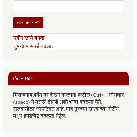
लॉग इन करा
नवीन खाते बनवा
तुमचा पासवर्ड बदला.
लेखन मदत
मिसळपाव.कॉम वर लेखन करताना कंट्रोल (Ctrl) + स्पेसबार
(space) ने मराठी इंग्रजी अशी भाषा बदलता येते.
सुरूवातीला फोनेटिक्स आहे. मात्र तुमच्या खात्याच्या सेटींग
मधून इनस्क्रीप्ट बदलता येईल.