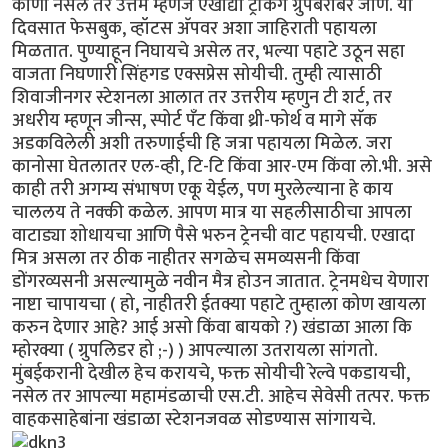
कोणी नसेल तर उत्तम म्हणजे एखाद्या ट्रेकिंग ग्रुपबरोबर जाणे. या
दिवसात फेसबुक, व्हॉटस अ‍ॅपवर अशा जाहिराती पहायला
मिळतात. पुण्याहून निघायचे असेल तर, भल्या पहाटे उठून सहा
वाजता निघणारी सिंहगड एक्सप्रेस सोयीची. तुम्ही त्यासाठी
शिवाजीनगर स्टेशनला आलात तर उत्तरीय म्हणुन टी शर्ट, तर
अधरीय म्हणून जीन्स, स्पोर्ट पँट किंवा थ्री-फोर्थ व मागे सॅक
अडकविलेली अशी तरुणाईची हि जत्रा पहायला मिळेल. जरा
कानोसा घेतलातर एल-व्ही, टि-टि किंवा आर-एम किंवा लो.भी. असे
काही तरी अगम्य संभाषण एकू येईल, पण मुरलेल्याना हे काय
चाललय ते नक्की कळेल. आपण मात्र या सहलीसाठीचा आपला
वाटाड्या शोधायचा आणि पैसे भरुन ट्रेनची वाट पहायची. एखादा
मित्र असला तर ठीक नाहीतर सगळेच समव्यसनी किंवा
डोंगरव्यसनी असल्यामुळे नवीन मैत्र होउन जातात. ट्रेनमधेच येणारा
नाष्टा चापायचा ( हो, नाहीतरी ईतक्या पहाटे तुम्हाला कोण खायला
करुन देणार आहे? आई असो किंवा बायको ?) खंडाळा आला कि
म्होरक्या ( ग्रुपलिडर हो ;-) ) आपल्याला उतरायला सांगतो.
मुंबईकरानी देखील हेच करायचे, फक्त सोयीची रेल्वे पकडायची,
नसेल तर आपल्या महामंडळाची एस.टी. आहेच सेवेसी तत्पर. फक्त
वाहकसाहेबांना खंडाळा स्टेशनजवळ सोडण्यास सांगायचे.