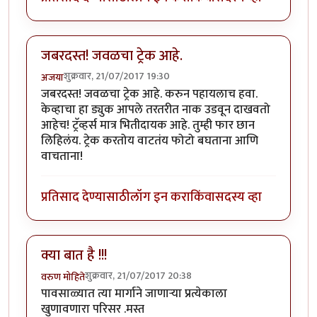
जबरदस्त! जवळचा ट्रेक आहे.
शुक्रवार, 21/07/2017 19:30
अजया
जबरदस्त! जवळचा ट्रेक आहे. करुन पहायलाच हवा.
केव्हाचा हा ड्युक आपले तरतरीत नाक उडवून दाखवतो
आहेच! ट्रॅव्हर्स मात्र भितीदायक आहे. तुम्ही फार छान
लिहिलंय. ट्रेक करतोय वाटतंय फोटो बघताना आणि
वाचताना!
प्रतिसाद देण्यासाठी
लॉग इन करा
किंवा
सदस्य व्हा
क्या बात है !!!
शुक्रवार, 21/07/2017 20:38
वरुण मोहिते
पावसाळ्यात त्या मार्गाने जाणाऱ्या प्रत्येकाला
खुणावणारा परिसर .मस्त