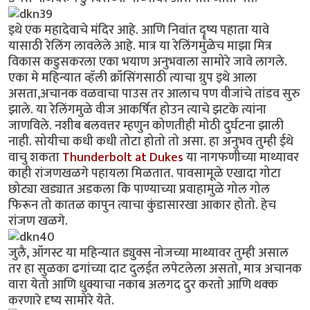
इथे एक महादेवाचे मंदिर आहे. आणि निवांत दॄष्य पहाता यावे
यासाठी रेलिंग लावलेले आहे. मात्र या रेलिंगमुळेच माझा मित्र
विकास कडुसकरला एका भयाण अनुभवाला सामोरे जावे लागले.
एका मे महिन्यात व्हॅली क्रॉसिंगसाठी त्याचा ग्रुप इथे आला
असता,अचानक वळवाचा पाउस तर आलाच पण वीजांचे तांडव सुरु
झाले. या रेलिंगमुळे वीज आकर्षित होउन त्याचे झटके त्यांना
जाणविले. नशीब बलवत्तर म्हणुन कोणतीही मोठी दुर्घटना झाली
नाही. सोयीचा कधी कधी तोटा होतो तो असा. हा अनुभव तुम्ही ईथे
वाचु शकता
Thunderbolt at Dukes
या नागफणीच्या माथ्यावर
काही रांजणखळगे पहायला मिळतात. पावसामूळे एखादा गोटा
छोट्या खड्यात अडकला कि पाण्याच्या प्रवाहामुळे गोल गोल
फिरून तो कातळ कापुन त्याचा कुंडासारखा आकार होतो. हेच
रांजण खळगे.
जुलै, ऑगस्ट या महिन्यात ड्युक्स नोजच्या माथ्यावर तुम्ही असाल
तर हा सुळका ढगांच्या दाट दुलईत लपेटलेला असतो, मात्र अचानक
वारा येतो आणि धुक्याचा नकाब अलगद दुर करतो आणि थक्क
करणारे दृष्य सामोरे येते.