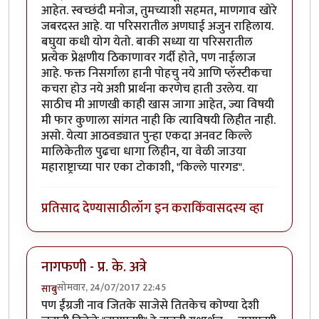
आहेत. स्वच्छंदी मनोज, तुमच्याशी सहमत, माणगाव खोरे
जबरदस्त आहे. या परिसरातील अणघाई अजुन राहिलाय.
बघुया कधी योग येतो. बाकी सध्या या परिसरातील
प्रत्येक प्रेक्षणीय ठिकाणावर गर्दी होते, पण नाईलाज
आहे. फक्त निसर्गाला हानी पोहचु नये आणि प्लॅस्टीकचा
कचरा होउ नये अशी प्रार्थना करणेच हाती उरलेय. या
साठीच मी आणखी काही खास जागा आहेत, ज्या विषयी
मी फार कुणाला सांगत नाही कि त्याविषयी लिहीत नाही.
असो. येत्या आठवड्यात पुन्हा एकदा अनवट किल्ले
मालिकेतील पुढचा धागा लिहीन, या वेळी जाउया
महाराष्ट्राच्या पार एका टोकाशी, "किल्ले पारगड".
प्रतिसाद देण्यासाठी
लॉग इन करा
किंवा
सदस्य व्हा
नागफणी - प्र. के. अत्रे
सोमवार, 24/07/2017 22:45
साबु
पण ईंग्रजी नाव जितके साजेसे तितकेच कोण्या देशी