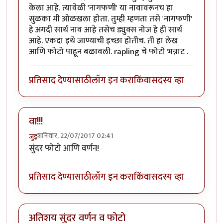
केला आहे. त्यावेळी 'नागफणी' या नावावरूनच हा
सुळका मी ओळखला होता. तुम्ही म्हणता तसे 'नागफणी'
हे अगदी सार्थ नाव आहे तसेच ड्युक्स नोज हे ही सार्थ
आहे. एकदा इथे जाण्याची इच्छा होतीच. ती हा लेख
आणि फोटो पाहून बळावली. rapling चे फोटो भन्नाट .
प्रतिसाद देण्यासाठी
लॉग इन करा
किंवा
सदस्य व्हा
वा!!!
शनिवार, 22/07/2017 02:41
जुइ
सुंदर फोटो आणि वर्णन!
प्रतिसाद देण्यासाठी
लॉग इन करा
किंवा
सदस्य व्हा
अतिशय सुंदर वर्णन व फोटो