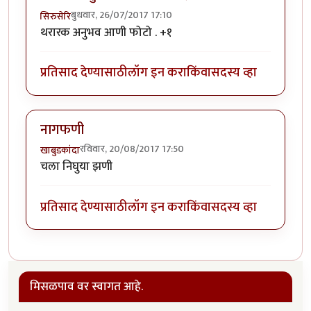
बुधवार, 26/07/2017 17:10
सिरुसेरि
थरारक अनुभव आणी फोटो . +१
प्रतिसाद देण्यासाठी
लॉग इन करा
किंवा
सदस्य व्हा
नागफणी
रविवार, 20/08/2017 17:50
खाबुडकांदा
चला निघुया झणी
प्रतिसाद देण्यासाठी
लॉग इन करा
किंवा
सदस्य व्हा
मिसळपाव वर स्वागत आहे.