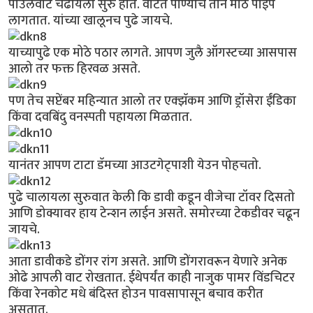
पाउलवाट चढायला सुरु होते. वाटेत पाण्याचे तीन मोठे पाईप
लागतात. यांच्या खालूनच पुढे जायचे.
याच्यापुढे एक मोठे पठार लागते. आपण जुलै ऑगस्टच्या आसपास
आलो तर फक्त हिरवळ असते.
पण तेच सप्टेंबर महिन्यात आलो तर एक्झॅकम आणि ड्रॉसेरा ईंडिका
किंवा दवबिंदु वनस्पती पहायला मिळतात.
यानंतर आपण टाटा डॅमच्या आउटगेट्पाशी येउन पोहचतो.
पुढे चालायला सुरुवात केली कि डावी कडून वीजेचा टॉवर दिसतो
आणि डोक्यावर हाय टेन्शन लाईन असते. समोरच्या टेकडीवर चढून
जायचे.
आता डावीकडे डोंगर रांग असते. आणि डोंगरावरून येणारे अनेक
ओढे आपली वाट रोखतात. ईथेपर्यंत काही नाजुक पामर विंडचिटर
किंवा रेनकोट मधे बंदिस्त होउन पावसापासून बचाव करीत
असतात.