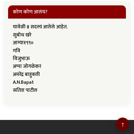
कोण कोण आलंय?
यावेळी 8 सदस्यं आलेले आहेत.
सुबोध खरे
आग्या१९९०
गवि
विजुभाऊ
अप्पा जोगळेकर
अमरेंद्र बाहुबली
A.N.Bapat
सतिश पाटील
↑