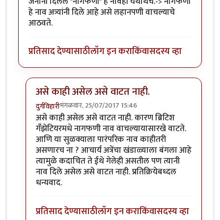
जनानी दिलेले "नागफणी" हे नावही यथार्थच.-> नागफणी
हे नाव अत्र्यांनी दिले आहे असे लहानपणी वाचल्याचे
आठवते.
प्रतिसाद देण्यासाठी
लॉग इन करा
किंवा
सदस्य व्हा
असे काही असेल असे वाटत नाही.
मंगळवार, 25/07/2017 15:46
दुर्गविहारी
In reply to
नागफणी - प्र. के. अत्रे
by
साबु
असे काही असेल असे वाटत नाही. कारण ब्रिटिश
गँझेटियरमधे नागफणी नाव वाचल्यायासारखे वाटते.
आणि या सुळक्याला पारंपरिक नाव काहीतरी
असणारच ना ? आचार्य अत्रेंचा खंडाळ्याला बंगला आहे
त्यामुळे कदाचित ते ईथे गेलेही असतील पण त्यानी
नाव दिले असेल असे वाटत नाही. प्रतिक्रियेबध्दल
धन्यवाद.
प्रतिसाद देण्यासाठी
लॉग इन करा
किंवा
सदस्य व्हा