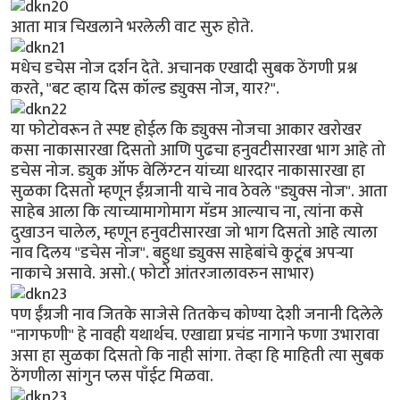
आता मात्र चिखलाने भरलेली वाट सुरु होते.
मधेच डचेस नोज दर्शन देते. अचानक एखादी सुबक ठेंगणी प्रश्न
करते, "बट व्हाय दिस कॉल्ड ड्युक्स नोज, यार?".
या फोटोवरून ते स्पष्ट होईल कि ड्युक्स नोजचा आकार खरोखर
कसा नाकासारखा दिसतो आणि पुढचा हनुवटीसारखा भाग आहे तो
डचेस नोज. ड्युक ऑफ वेलिंग्टन यांच्या धारदार नाकासारखा हा
सुळका दिसतो म्हणून ईंग्रजानी याचे नाव ठेवले "ड्युक्स नोज". आता
साहेब आला कि त्याच्यामागोमाग मॅडम आल्याच ना, त्यांना कसे
दुखाउन चालेल, म्हणून हनुवटीसारखा जो भाग दिसतो आहे त्याला
नाव दिलय "डचेस नोज". बहुधा ड्युक्स साहेबांचे कुटूंब अपर्‍या
नाकाचे असावे. असो.( फोटो आंतरजालावरुन साभार)
पण ईंग्रजी नाव जितके साजेसे तितकेच कोण्या देशी जनानी दिलेले
"नागफणी" हे नावही यथार्थच. एखाद्या प्रचंड नागाने फणा उभारावा
असा हा सुळका दिसतो कि नाही सांगा. तेव्हा हि माहिती त्या सुबक
ठेंगणीला सांगुन प्लस पाँईट मिळवा.