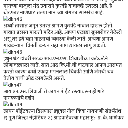
मागच्या बाजुला मंद उताराने कुरवंडे गावाकडे उतरला आहे. हे
थोडफार नाणेघाटातल्या नानाच्या अंगठ्यासारखेच आहे.
अर्ध्या तासात जपून उतरत आपण कुरवंडे गावात दाखल होतो.
गावात प्रशस्त मारुती मंदिर आहे. आपण एखाद्या ग्रुपबरोबर गेलेलो
असू तर इथे चहा नाष्ट्याची व्यवस्था केली जाते. अन्यथा आपण
गावकर्‍याना विनंती करुन चहा नाष्टा द्यायला सांगु शकतो.
इथुन थेट डांबरी सडक आय.एन.एस. शिवाजीच्या कडेकडेने
लोणावळ्याला जाते. सात आठ कि.मी.ची वाटचाल आपण आरामत
करतो कारण कधी एकदा मगनलाल चिक्की आणि जॅमची चव
घेतोय याची ओढ लागलेली असते.
आय.एन.एस. शिवाजी ते लायन पाँईट रस्त्यावरून होणारे
नागफणीचे दर्शन
लायन पॉंईटवरुन दिसणारा ड्युक्स नोज किंवा नागफणी
संदर्भग्रंथ
१) पुणे जिल्हा गॅझेटियर २ ) आडवाटेवरचा महाराष्ट्र:- प्र. के. घाणेकर