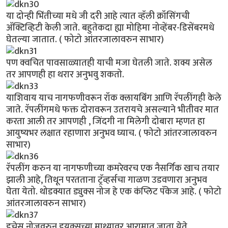
या दोन्ही भिंतीच्या मधे जी दरी आहे त्यात व्हॅली क्रॉसिंगची
अ‍ॅक्टिव्हिटी केली जाते. बहुतेकदा ह्या मोहिमा नोव्हेंबर-डिसेंबरमधे
घेतल्या जातात. ( फोटो आंतरजालावरुन साभार)
पण क्वचित पावसाळ्यातही याची मजा घेतली जाते. शक्य असेल
तर आपणही हा थरार अनुभवु शकतो.
याशिवाय याच नागफणीवरून रॉक क्लायबिंंग आणि रॅपलींगही केले
जाते. रॅपलींगमधे फक्त दोरावरून उतरायचे असल्याने भीतीवर मात
करता आली तर आपणही , जिंदगी ना मिलेगी दोबारा म्हणत हा
आयुष्यभर लक्षात रहाणारा अनुभव घ्याच. ( फोटो आंतरजालावरुन
साभार)
रॅपलींग करुन या नागफणीच्या कमरेवरच एक नैसर्गिक खाच तयार
झाली आहे, तिथून परतताना ट्रॅव्हर्सचा गाळण उडवणारा अनुभव
घेता येतो. थोडक्यात ड्युक्स नोज हे एक कंप्लिट पॅकेज आहे. ( फोटो
आंतरजालावरुन साभार)
डचेस नोजवरुन डुयक्सच्या माथ्यावर आरामात जाता येते.