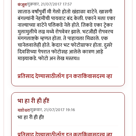
शुक्रवार, 21/07/2017 17:57
कंजूस
साताठ वर्षांपुर्वी मी गेलो होतो खंडाळा वाटेने. खासगी
बंगल्यांनी नेहमीची पायवाट बंद केली. एकाने मला एका
नाल्याच्या वाटेने पलिकडे नेले होते. तिकडे एका ट्रेकर
मुलामुलीचे लग्न मध्ये रोपवेवर झाले. भटजीही रोपवरच
मंगगलाष्टके म्हणत होता. ते पाहायला मिळाले. एक
चानेलवालेही होते. केदार भट फोटोग्राफर होता. दुसरे
दिवशिच्या पेपरात फोटोसह आलेले कात्रण आहे
माझ्याकडे. फोटो अन लेख मस्तच॥
प्रतिसाद देण्यासाठी
लॉग इन करा
किंवा
सदस्य व्हा
भा हा री ही ही!
शुक्रवार, 21/07/2017 19:16
यशोधरा
भा हा री ही ही!
प्रतिसाद देण्यासाठी
लॉग इन करा
किंवा
सदस्य व्हा