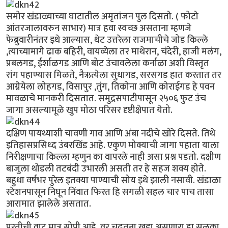
समोर खंडाळ्याच्या घाटातील अमृतांजन पुल दिसतो. ( फोटो
आंतरजालावरुन साभार) मात्र हवा स्वच्छ असताना म्हणजे
फेब्रुवारीनंतर इथे आल्यास, थेट उत्तरेला राजमाचीचे जोड किल्ले
,त्याच्यामागे ढाक बहिरी, वायव्येला तर माथेरान, चंदेरी, हाजी मलंग,
प्रबलगड, ईर्शाळगड आणि बोट उंचावलेला कर्नाळा अशी विस्तृत
रांग पहाण्यास मिळते, नैऋत्येला सुधागड, सरसगड हात करतात तर
आग्नेयेला लोहगड, विसापुर ,तुंग, तिकोना आणि कोराईगड हे पवन
मावळाचे मानकरी दिसतात. समुद्रसपाटीपासून २५०६ फुट उंच
जागा असल्यामूळे खुप मोठा परिसर दृष्टीक्षेपात येतो.
दक्षिण पायथ्याशी चावणी गाव आणि अंबा नदीचे खोरे दिसते. तिथे
इतिहासप्रसिध्द उंबरखिंड आहे. एकुण मोक्याची जागा पहाता याला
निरीक्षणाचा किल्ला म्हणुन का वापरले नाही असा प्रश्न पडतो. दक्षीण
बाजुला थोडली तटबंदी उभारली असती तर हे सहज शक्य होते.
बहुधा वर्षभर पुरेल इतक्या पाण्याची सोय इथे झाली नसावी. खंडाळा
स्टेशनपासून निघून निंवात फिरत हि सगळी सहल चार पाच तासा
आरामात झालेले असतात.
परतीची वाट मात्र सोपी आहे. वर चढतना खडा असणारा हा सुळका