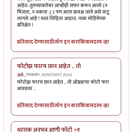
आहेत. तुमच्याबरोबर आम्हीही सफर करून आलो (न
भिजता, न थकता ;) ) पण आता प्रत्यक्ष जावे असे वाटू
लागले आहे ! मस्तं लिहिता आहात. नव्या मोहिमेच्या
प्रतिक्षेत !
प्रतिसाद देण्यासाठी
लॉग इन करा
किंवा
सदस्य व्हा
फोटोझ फारच छान आहेत .. तो
मंगळवार, 25/07/2017 23:32
जेनी...
फोटोझ फारच छान आहेत .. तो ओढ्याचा फोटो फार
आवडला ..
प्रतिसाद देण्यासाठी
लॉग इन करा
किंवा
सदस्य व्हा
थरारक अनुभव आणी फोटो +१