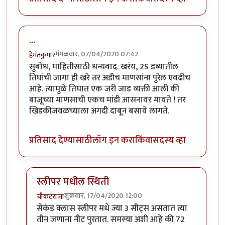
...
मंगळवार, 07/04/2020 07:42
हेमंतकुमार
सुबोध, माहितीसाठी धन्यवाद. खरंय, 2S डब्यातील
तिघांची जागा ही खरे तर अडीच माणसांना पुरेल एवढीच
आहे. त्यामुळे तिघात एक जरी जाड व्यक्ती आली की
बाजूच्या माणसाची एकच मांडी आसनावर मावते ! तर
खिडकीजवळच्याला अगदी दाबून बसावे लागते.
प्रतिसाद देण्यासाठी
लॉग इन करा
किंवा
सदस्य व्हा
स्लीपर मधील स्थिती
शुक्रवार, 17/04/2020 12:00
चौकटराजा
In reply to
...
by
हेमंतकुमार
सेकंड क्लास स्लीपर मधे ज्या 3 सीट्स असतात त्या
तीन जणाना नीट पुरतात. समस्या अशी आहे की 72