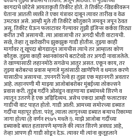
काळचे तुझ्या प्रवासाचे तिकीट अजून आठवते. ते पुठ्याच्या
कागदाचे छोटेसे आयताकृती तिकीट होते. ते तिकीट-खिडकीवरून
घेताना आतली व्यक्ती ते एका यंत्रावर दाबून त्यावर तारीख व वेळ
उमटवत असे. आम्ही मुले ती तिकीटे कौतुकाने जमवून जपून ठेवत
असू. तिकीट घेऊन फलाटावर गेल्यावर तुझी इंजिन्स कर्कश शिट्या
करीत उभी असायची. त्या आवाजाची तर अगदी भीती वाटायची.
सखे, तेव्हा तू खरोखरीच झुकझुक गाडी होतीस. तुझ्या काही
मार्गांवर तू खूपदा बोगद्यातून जायचीस त्याचे तर आम्हाला कोण
कौतुक. तुझ्या काही स्थानकांवरचे बटाटेवडे तर अगदी नावाजलेले.
ते खाण्यासाठी लहानमोठे सगळेच आतुर असत. एकून काय, तर
तुझ्या बरोबरचा प्रवास म्हणजे मुलांसाठी खाणेपिणे व धमाल करणे
यासाठीच असायचा. उपनगरी रेल्वे हा तुझा एक महानगरी अवतार
आहे. लहानपणी मी माझ्या आजोबांबरोबर मुंबईच्या लोकल्सने
प्रवास करी. तुडुंब गर्दीने ओसंडून वाहणाऱ्या डब्यांमध्ये शिरणे व
त्यातून उतरणे हे एक अग्निदिव्यच. असेच एकदा आम्ही फलाटावर
गाडीची वाट पाहत होतो. गाडी आली. आमच्या समोरच्या डब्यात
गर्दीचा महापूर होता. परंतु, त्याला लागूनच्या डब्यात बऱ्याच रिकाम्या
जागा होत्या (हे वर्णन १९७५ मधले !). माझे आजोबा गर्दीच्या
डब्याकडे बघत हताशपणे म्हणाले की त्यात शिरणे अवघड आहे,
तेव्हा आपण ही गाडी सोडून देऊ. त्यावर मी त्यांना कुतूहलाने