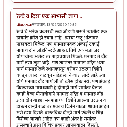
रेल्वे व दिशा एक आभासी जागा ..
मंगळवार, 18/02/2020 19:35
चौकटराजा
रेल्वे चे अनेक प्रकारची रूळ जोडणी असते त्यातील एक
डायमंड क्रॉस ही रचना आहे . त्याचा फटू आंजावर
पाहायला मिळेल. पण मनमाडजवळ अंकाई टंकाई
नावाचे दोन जोडकिलले आहेत. तिथे एक मजा जर
योगायोग्य असेल तर पाहावयास मिळते. मनमाड ते दौंड
मार्ग तसा जुना आहे . पण त्यानंतर मनमाड नांदेड असा
मार्ग मनमाड रेल्वे स्थानकातून बरोबर उलट्या दिशेने
काढून त्याला वळवून नांदेड ला नेण्यात आले आहे ज्या
योगे मनमाड दौंड मार्गाशी तो क्रॉस होऊ नये . पण अंकाई
किल्याच्या पायथ्याशी हे दोनाही मार्ग समांतर येतात.
काही वेळा योगायोगाने मनमाड नांदेड व मनमाड दौंड
अशा दोन गाड्या मनमाडाच्या दिशेने आलया तर अप व
डाऊन दोन्ही रूळावर एकाच दिशेने गाड्या धावत आहेत
असे दृश्य दिसते. वास्तविक दोन्ही मार्ग एकेरी व भिन्न
दिशेला जाणारे आहेत पण काही अंतर हे समांतर
असल्याने असा विचित्र प्रकार आपलयाला दिसतो.