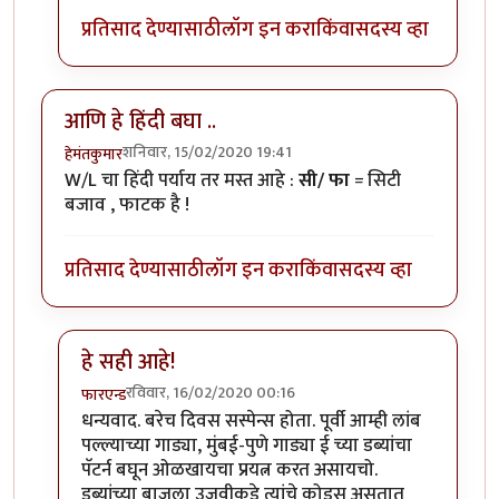
प्रतिसाद देण्यासाठी
लॉग इन करा
किंवा
सदस्य व्हा
आणि हे हिंदी बघा ..
शनिवार, 15/02/2020 19:41
हेमंतकुमार
W/L चा हिंदी पर्याय तर मस्त आहे :
सी/ फा
= सिटी
बजाव , फाटक है !
प्रतिसाद देण्यासाठी
लॉग इन करा
किंवा
सदस्य व्हा
हे सही आहे!
रविवार, 16/02/2020 00:16
फारएन्ड
In reply to
आणि हे हिंदी बघा ..
by
हेमंतकुमार
धन्यवाद. बरेच दिवस सस्पेन्स होता. पूर्वी आम्ही लांब
पल्ल्याच्या गाड्या, मुंबई-पुणे गाड्या ई च्या डब्यांचा
पॅटर्न बघून ओळखायचा प्रयत्न करत असायचो.
डब्यांच्या बाजूला उजवीकडे त्यांचे कोड्स असतात