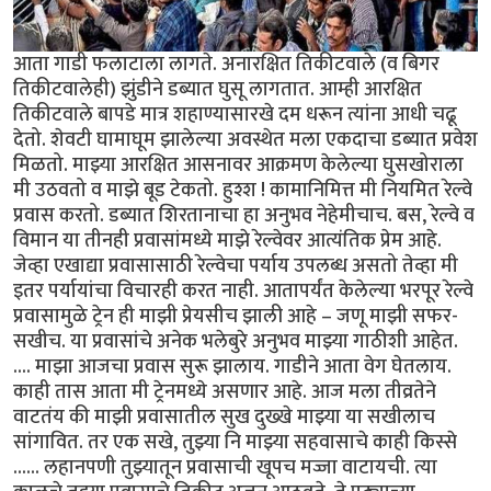
आता गाडी फलाटाला लागते. अनारक्षित तिकीटवाले (व बिगर
तिकीटवालेही) झुंडीने डब्यात घुसू लागतात. आम्ही आरक्षित
तिकीटवाले बापडे मात्र शहाण्यासारखे दम धरून त्यांना आधी चढू
देतो. शेवटी घामाघूम झालेल्या अवस्थेत मला एकदाचा डब्यात प्रवेश
मिळतो. माझ्या आरक्षित आसनावर आक्रमण केलेल्या घुसखोराला
मी उठवतो व माझे बूड टेकतो. हुश्श ! कामानिमित्त मी नियमित रेल्वे
प्रवास करतो. डब्यात शिरतानाचा हा अनुभव नेहेमीचाच. बस, रेल्वे व
विमान या तीनही प्रवासांमध्ये माझे रेल्वेवर आत्यंतिक प्रेम आहे.
जेव्हा एखाद्या प्रवासासाठी रेल्वेचा पर्याय उपलब्ध असतो तेव्हा मी
इतर पर्यायांचा विचारही करत नाही. आतापर्यंत केलेल्या भरपूर रेल्वे
प्रवासामुळे ट्रेन ही माझी प्रेयसीच झाली आहे – जणू माझी सफर-
सखीच. या प्रवासांचे अनेक भलेबुरे अनुभव माझ्या गाठीशी आहेत.
.... माझा आजचा प्रवास सुरू झालाय. गाडीने आता वेग घेतलाय.
काही तास आता मी ट्रेनमध्ये असणार आहे. आज मला तीव्रतेने
वाटतंय की माझी प्रवासातील सुख दुख्खे माझ्या या सखीलाच
सांगावित. तर एक सखे, तुझ्या नि माझ्या सहवासाचे काही किस्से
...... लहानपणी तुझ्यातून प्रवासाची खूपच मज्जा वाटायची. त्या