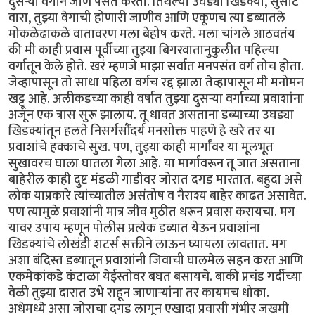
दुसऱ्या वर्गाने जाणे पसंत करतो. तिथल्या उघड्या खिडक्या, सुसाट
वारा, तुझ्या वेगाची होणारी जाणीव आणि एकूणच त्या डब्यातले
मोकळेढाकळे वातावरण मला बेहोष करते. मला चांगले आठवतंय
की मी काही प्रवास पूर्वीच्या तुझ्या बिगरवातानुकुलीत पहिल्या
वर्गातून केले होते. खरं म्हणजे माझा सर्वात मनपसंत वर्ग तोच होता.
जेव्हापासून तो साधा पहिला वर्गच रद्द झाला तेव्हापासून मी मनोमन
खट्टू आहे. अलीकडच्या काही वर्षात तुझ्या दुसऱ्या वर्गाच्या प्रवाशांना
अजून एक त्रास सुरू झालाय. तू धावत असताना डब्याच्या उघड्या
खिडक्यांतून हलते निसर्गसौंदर्य मनसोक्त पाहणे हे खरे तर या
प्रवाशांचे हक्काचे सुख. पण, तुझ्या काही मार्गांवर या मूलभूत
सुखावरच घाला घातला गेला आहे. या मार्गांवरून तू जात असताना
बाहेरील काही दुष्ट मंडळी गाडीवर जोरात दगड मारतात. बहुदा असे
लोक याप्रकारे त्यांच्यातील असंतोष व नैराश्य बाहेर काढत असावेत.
पण त्यामुळे प्रवाशांनी मात्र जीव मुठीत धरून प्रवास करायचा. मग
यावर उपाय म्हणून पोलीस प्रत्येक डब्यात येऊन प्रवाशांना
खिडक्यांचे लोखंडी शटर्स सक्तीने लाऊन घ्यायला लावतात. मग
अशा बंदिस्त डब्यातून प्रवाशांनी जिवाची घालमेल सहन करत आणि
एकमेकांकडे कंटाळा येईस्तोवर बघत बसायचे. बाकी प्रचंड गर्दीच्या
वेळी तुझ्या दारात उभे राहून जाणाऱ्यांना तर कायमच धोका.
अधेमध्ये असा जोराचा दगड लागून एखादा प्रवासी गंभीर जखमी