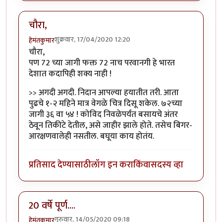
चौरा,
शुक्रवार, 17/04/2020 12:20
हेमंतकुमार
चौरा,
पण 72 च्या जागी फक्त 72 नाच परवानगी हे भारत
देशात कदापिही शक्य नाही !
>> अगदी अगदी. निदान आपल्या हयातीत तरी. आता
पुढचे १-२ महिने मात्र वेगळे चित्र दिसू शकेल. ७२च्या
जागी ३६ वा ५४ ! कोविद निवळेपर्यंत बसायचे अंतर
ठेवून तिकीटे देतील, असे जाहीर झाले होते. तसेच बिगर-
आरक्षणवालेही नसतील. बघूया काय होतंय.
प्रतिसाद देण्यासाठी
लॉग इन करा
किंवा
सदस्य व्हा
20 वर्षे पूर्ण....
गुरुवार, 14/05/2020 09:18
हेमंतकुमार