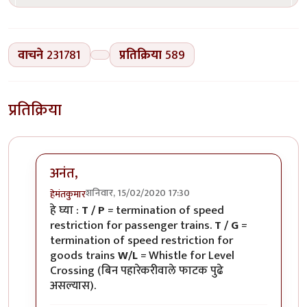
वाचने
231781
प्रतिक्रिया
589
प्रतिक्रिया
अनंत,
शनिवार, 15/02/2020 17:30
हेमंतकुमार
In reply to
रेल्वे रुळांच्या
by
अनन्त्_यात्री
हे घ्या :
T / P
= termination of speed
restriction for passenger trains.
T / G
=
termination of speed restriction for
goods trains
W/L
= Whistle for Level
Crossing (बिन पहारेकरीवाले फाटक पुढे
असल्यास).