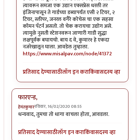
त्यावरून समजा एक उद्यान एक्सप्रेस धरली तर
इंजिनापासून ते गार्डच्या डब्यापर्यंत एसी २ टियर, २
टियर, स्लीपर, जनरल वगैरे कोचेस चा एक सहसा
कॉमन पॅटर्न असतो. तो चेक करायचा उद्योग असे.
त्यामुळे नुसती स्टेशनवरून जाणारी गाडी सुद्धा
लक्षपूर्वक बघायचो. बाय द वे, कुमार१ हे एकदा
नजरेखालून घाला. आवडेल तुम्हाला.
https://www.misalpav.com/node/41372
प्रतिसाद देण्यासाठी
लॉग इन करा
किंवा
सदस्य व्हा
फारएन्ड,
रविवार, 16/02/2020 08:55
हेमंतकुमार
धन्यवाद, तुमचा तो धागा वाचला होता, आवडला.
प्रतिसाद देण्यासाठी
लॉग इन करा
किंवा
सदस्य व्हा