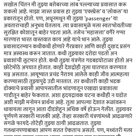
सखोल चिंतन मी तुझ्या बरोबरच्या लांब पल्ल्याच्या प्रवासात करू
शकलो आहे. माझा जास्त प्रवास हा तुझ्या ‘एक्स्प्रेस’ व ‘लोकल’ या
प्रकारांतून होतो. पण, अधूनमधून मी तुझ्या ’passenger’ या
अवताराचाही अनुभव घेतलाय. त्या प्रवासामुळे मला स्वतःभोवतीच्या
सुरक्षित कोशातून बाहेर पडता आले. तसेच ‘महासत्ता’ वगैरे गप्पा
मारणारा भारत वास्तवात काय आहे याचे भान आले. तुझ्या
प्रवासादरम्यान कधीकधी होणारे गैरप्रकार आणि काही दुखःद प्रसंग
मात्र अस्वस्थ करून जातात. कधी तुझ्यावर दरोडा पडतो अन
प्रवाशांची लूटमार होते. कधी तुझ्या यंत्रणेत गडबडघोटाळा होतो अन
छोटेमोठे अपघात होतात. काही देशद्रोही तुला घातपात करण्यात
मग्न असतात. आयूष्यात प्रचंड नैराश्य आलेले काही जीव आत्महत्या
करण्यासाठी तुझ्यापुढे उडी मारतात. तर कधीतरी काही भडक
डोक्याचे प्रवासी आपापसातील भांडणातून एखाद्या प्रवाशाला
गाडीतून बाहेर फेकतात. अशा हृदयद्रावक घटना कधीही न घडोत
अशी माझी मनोमन प्रार्थना आहे. तुला आपल्या देशात रूळांवरून
धावायला लागून आता दीडशेहून अधिक वर्षे होऊन गेलीत. तुझ्यावर
पूर्णपणे सरकारी मालकी आहे. तेव्हा सरकारी यंत्रणांमध्ये आढळणारे
सगळे फायदे-तोटेही तुझ्या ठायी आढळतात. तुझ्या
गलथानपणाबाबत आपण सतत ऐकताच असतो. पण, मध्यंतरी मला