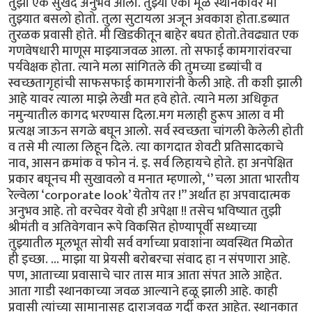
तुझा एक सुखद अनुभव आला. तुझ्या एका मूळ स्थानकावर मी
तुझ्यात बसलो होतो. तुला सुटायला अजून अवकाश होता.डब्यात
तुरळक प्रवासी होते. मी खिडकीतून बाहेर बघत होतो.तेवढ्यात एक
गणवेषधारी माणूस माझ्याजवळ आला. तो सफाई कामगारांवरचा
पर्यवेक्षक होता. त्याने मला सांगितले की तुमच्या डब्यांची व
स्वच्छतागृहांची साफसफाई कामगारांनी केली आहे. ती कशी झाली
आहे यावर त्याला माझे लेखी मत हवे होते. त्याने मला अधिकृत
नमुन्यातील कागद भरण्यास दिला.मग मलाही हुरूप आला व मी
प्रत्यक्ष जाऊन सगळे बघून आलो. सर्व स्वच्छता चांगली केलेली होती
व तसे मी त्याला लिहून दिले. त्या कागदात शेवटी प्रतिसादकाचे
नाव, आसन क्रमांक व फोन नं. इ. सर्व लिहायचे होते. हा अनपेक्षित
प्रकार बघूनच मी सुखावलो व मनात म्हणालो, ‘’ चला आता भारतीय
रेल्वेला ‘corporate look’ येतोय तर !” अर्थात हा अपवादात्मक
अनुभव आहे. तो वरचेवर येवो ही अपेक्षा !! तसेच भविष्यात तुझी
श्रीमंती व अतिवेगवान रूपे विकसित होण्यापूर्वी सध्याच्या
तुझ्यातील मूलभूत सोयी सर्व वर्गाच्या प्रवाशांना व्यवस्थित मिळोत
ही इच्छा. ... माझा या प्रेयसी बरोबरचा संवाद हा न संपणारा आहे.
पण, आताच्या प्रवासाचे चार तास मात्र आता संपत आले आहेत.
आता गाडी स्थानकाच्या जवळ आल्याने हळू झाली आहे. काही
प्रवासी त्यांच्या सामानासह दाराजवळ गर्दी करत आहेत. स्थानकात