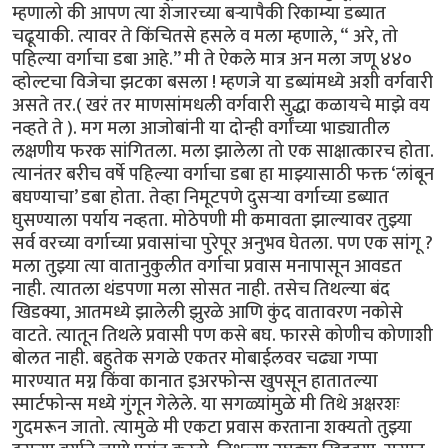
म्हणालो की आपण त्या शेजारच्या बऱ्यापैकी रिकाम्या डब्यात
चढूयाकी. त्यावर ते किंचितसे हसले व मला म्हणाले, “ अरे, तो
पहिल्या वर्गाचा डबा आहे.’’ मी ते ऐकले मात्र अन मला जणू ४४०
व्होल्टचा विजेचा झटका बसला ! म्हणजे या डब्यांमध्ये अशी वर्गवारी
असते तर.( खरं तर माणसांमधली वर्गवारी सुद्धा कळायचे माझे वय
नव्हते ते ). मग मला आजोबांनी या दोन्ही वर्गांच्या भाड्यातील
लक्षणीय फरक सांगितला. मला झालेला तो एक साक्षात्कारच होता.
त्यानंतर बरीच वर्षे पहिल्या वर्गाचा डबा हा माझ्यासाठी फक्त ‘लांबून
बघण्याचा’ डबा होता. तेव्हा निमूटपणे दुसऱ्या वर्गाच्या डब्यात
घुसण्याला पर्याय नव्हता. मोठेपणी मी कमावता झाल्यावर तुझ्या
सर्व वरच्या वर्गाच्या प्रवासांचा पुरेपूर अनुभव घेतला. पण एक सांगू ?
मला तुझ्या त्या वातानुकुलीत वर्गाचा प्रवास मनापासून आवडत
नाही. त्यातला थंडपणा मला सोसत नाही. तसेच तिथल्या बंद
खिडक्या, आतमध्ये झालेली झुरळे आणि कुंद वातावरण नकोसे
वाटते. त्यातून तिथले प्रवासी पण कसे बघ. फारसे कोणीच कोणाशी
बोलत नाही. बहुतेक सगळे एकतर मोबाईलवर चढ्या गप्पा
मारण्यात मग्न किंवा कानात इअरफोन्स खुपसून हातातल्या
स्मार्टफोन्स मध्ये गुंगून गेलेले. या सगळ्यांमुळे मी तिथे अक्षरशः
गुदमरून जातो. त्यामुळे मी एकटा प्रवास करताना शक्यतो तुझ्या