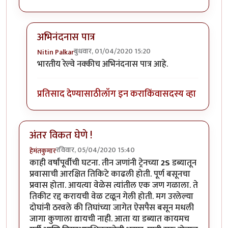
अभिनंदनास पात्र
बुधवार, 01/04/2020 15:20
Nitin Palkar
In reply to
हार्दिक अभिनंदन !
by
हेमंतकुमार
भारतीय रेल्वे नक्कीच अभिनंदनास पात्र आहे.
प्रतिसाद देण्यासाठी
लॉग इन करा
किंवा
सदस्य व्हा
अंतर विकत घेणे !
रविवार, 05/04/2020 15:40
हेमंतकुमार
काही वर्षांपूर्वीची घटना. तीन जणांनी ट्रेनच्या
2S
डब्यातून
प्रवासाची आरक्षित तिकिटे काढली होती. पूर्ण बसूनचा
प्रवास होता. आयत्या वेळेस त्यांतील एक जण गळाला. ते
तिकीट रद्द करायची वेळ टळून गेली होती. मग उरलेल्या
दोघांनी ठरवले की तिघांच्या जागेत ऐसपैस बसून मधली
जागा कुणाला द्यायची नाही. आता या डब्यात कायमच