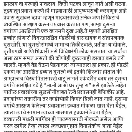
झालाय वा मरणही पावलाय. किती चटका लावून जाते अशी घटना.
तुझ्यातून प्रवास करणे ही माझ्यासाठी आयुष्यभराची करमणूक आहे
प्रवास सुखकर व्हावा म्हणून माझ्यासारखे अनेक जण तिकिटाचे
व्यवस्थित आरक्षण करूनच प्रवास करतात.पण, आम्हा दुसऱ्या
वर्गाच्या आरक्षितांचे एक कायमचे दुखः आहे.ते म्हणजे आरक्षित
डब्यांत होणारी बिगरआरक्षित मंडळींची त्रासदायक व संतापजनक
घुसखोरी. या घुसखोरांमध्ये सामान्य तिकीटवाले, प्रतीक्षा यादीवाले,
तृतीयपंथी आणि भिकारी असे विविधरंगी लोक असतात. या सर्वांचा
असा ठाम समज असतो की कोणीही कुठल्याही डब्यात बसले तरी
चालते. म्हणजे वेड घेऊन पेडगावला जाण्यातला हा प्रकार. ही मंडळी
एकदा का आरक्षित डब्यात घुसली की इतकी शिरजोर होतात की
आम्हालाच विस्थापितासारखे वाटू लागते.एकंदरीत काय तर दुसऱ्या
वर्गाचे आरक्षित डबे हे ‘’आओ जाओ घर तुम्हारा’’ असे झालेले आहेत.
यातील प्रवाशांच्या सुखसोयीबाबत रेल्वे प्रशासनही बेफिकीर आहे.
प्रवाशांच्या तक्रारींना तर काडीचीही किमंत दिली जात नाही. दुसऱ्या
वर्गाचे आरक्षण केलेल्या प्रवाशाला डब्यात मोकळा श्वास घेता येईल,
त्याला त्याचे सामान त्याच्या आसपास हक्काने ठेवता येईल,
डब्यातली मधली मार्गिका ही चालण्यासाठी मोकळी असेल आणि
गरज लागेल तेव्हा त्याला स्वच्छतागृहात विनासंकोच जाता येईल