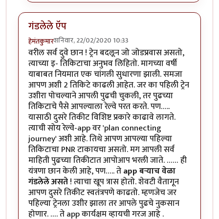
गंडलेले ऍप
शनिवार, 22/02/2020 10:33
हेमंतकुमार
वरील सर्व दुवे छान ! ट्रेन बदलून जो जोडप्रवास असतो,
त्याच्या इ- तिकिटाचा अनुभव लिहितो. मागच्या वर्षी
याबाबत नियमात एक चांगली सुधारणा झाली. समजा
आपण अशी 2 तिकिटे काढली आहेत. जर का पहिली ट्रेन
उशीरा पोचल्याने आपली पुढची चुकली, तर पुढच्या
तिकिटाचे पैसे आपल्याला रेल्वे परत करते. पण…..
यासाठी दुसरे तिकीट विशिष्ट प्रकारे काढावे लागते.
त्याची सोय रेल्वे-app वर 'plan connecting
journey' अशी आहे. तिथे आपण आपल्या पहिल्या
तिकिटाचा PNR टाकायचा असतो. मग आपली सर्व
माहिती पुढच्या तिकीटात आपोआप भरली जाते. …… ही
यंत्रणा छान केली आहे, पण….. ते
app बऱ्याच वेळा
गंडलेले असते
! त्याचा खूप त्रास होतो. शेवटी वैतागून
आपण दुसरे तिकीट स्वतंत्रपणे काढतो. म्हणजेच जर
पहिल्या ट्रेनला उशीर झाला तर आपले पुढचे नुकसान
होणार. …. ते app कार्यक्षम व्हायची गरज आहे .