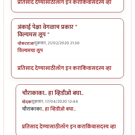
प्रतिसाद देण्यासाठी
लॉग इन करा
किंवा
सदस्य व्हा
अंकाई पेक्षा वेगळाच प्रकार "
विल्यमस लूप "
शुक्रवार, 21/02/2020 21:30
चौकटराजा
विल्यमचा लूप
प्रतिसाद देण्यासाठी
लॉग इन करा
किंवा
सदस्य व्हा
चौराकाका.. हा व्हिडीओ बघा..
शुक्रवार, 17/04/2020 12:44
मोदक
In reply to
अंकाई पेक्षा वेगळाच प्रकार " विल्यमस लूप "
by
च
चौराकाका..
हा व्हिडीओ बघा..
प्रतिसाद देण्यासाठी
लॉग इन करा
किंवा
सदस्य व्हा