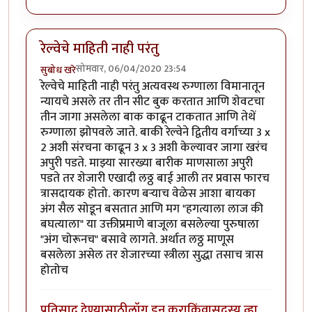
रेल्वेचे माहिती नाही परंतु
सोमवार, 06/04/2020 23:54
सुबोध खरे
रेल्वेचे माहिती नाही परंतु अत्यवस्थ रुग्णाला विमानातून
न्यायचे असले तर तीन सीट बुक करतात आणि शेवटचा
तीन जागा असलेला बाक काढून टाकतात आणि तेथें
रुग्णाला झोपवले जाते. बाकी रेल्वेने द्वितीय वर्गाच्या 3 x
2 अशी संरचना काढून 3 x 3 अशी केल्यावर जागा खरंच
अपुरी पडते. माझ्या सारख्या बारीक माणसाला अपुरी
पडते तर शेजारी एखादी लठ्ठ बाई आली तर प्रवास फारच
त्रासदायक होतो. कारण बऱ्याच वेळेस आशा बायका
अंग सैल सोडून बसतात आणि मग "हगत्याला लाज की
बघत्याला" या उक्तीप्रमाणे बाजूला बसलेल्या पुरुषाला
"अंग चोरूनच" बसावे लागते. अर्थात लठ्ठ माणूस
बसलेला असेल तर शेजारच्या स्त्रीला सुद्धा तसाच त्रास
होतोच
प्रतिसाद देण्यासाठी
लॉग इन करा
किंवा
सदस्य व्हा