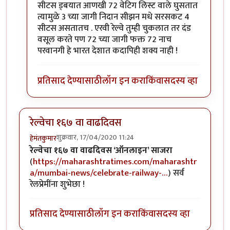
सीटस ड्बयात आणखी 72 वेटिग लिस्ट वाले घुसतात
त्यामुळे 3 च्या जागी निदान सीझन मधे सरसकट 4
सीटस असतातच . एरवी रेल्वे तुम्ही चुकलात तर दंड
वसूल करते पण 72 च्या जागी फक्त 72 नाच
परवानगी हे भारत देशात कदापिही शक्य नाही !
प्रतिसाद देण्यासाठी
लॉग इन करा
किंवा
सदस्य व्हा
रेल्वेचा १६७ वा वाढदिवस
शुक्रवार, 17/04/2020 11:24
हेमंतकुमार
रेल्वेचा १६७ वा वाढदिवस ‘ऑनलाइन’ साजरा
(
https://maharashtratimes.com/maharashtr
a/mumbai-news/celebrate-railway-…
) सर्व
रेलप्रेमींना शुभेछा !
प्रतिसाद देण्यासाठी
लॉग इन करा
किंवा
सदस्य व्हा