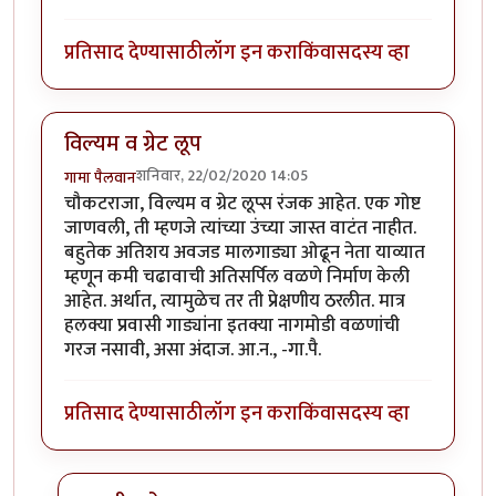
प्रतिसाद देण्यासाठी
लॉग इन करा
किंवा
सदस्य व्हा
विल्यम व ग्रेट लूप
शनिवार, 22/02/2020 14:05
गामा पैलवान
चौकटराजा, विल्यम व ग्रेट लूप्स रंजक आहेत. एक गोष्ट
जाणवली, ती म्हणजे त्यांच्या उंच्या जास्त वाटंत नाहीत.
बहुतेक अतिशय अवजड मालगाड्या ओढून नेता याव्यात
म्हणून कमी चढावाची अतिसर्पिल वळणे निर्माण केली
आहेत. अर्थात, त्यामुळेच तर ती प्रेक्षणीय ठरलीत. मात्र
हलक्या प्रवासी गाड्यांना इतक्या नागमोडी वळणांची
गरज नसावी, असा अंदाज. आ.न., -गा.पै.
प्रतिसाद देण्यासाठी
लॉग इन करा
किंवा
सदस्य व्हा