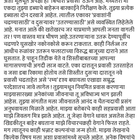
अशा मूलभूत अपेक्षा हा ‘बिचारा प्रवासी’ ठेऊन आहे. मध्यंतरी मी
एकदा तुझ्या डब्याचे बाहेरून बारकाईने निरीक्षण केले. तुझ्या प्रत्येक
डब्याला दोन दरवाजे आहेत. त्यातील एकावर ‘प्रवाशांनी
चढण्यासाठी’ व दुसऱ्यावर ‘उतरण्यासाठी’ असे व्यवस्थित लिहेलेले
आहे. मनात आले की खरोखरच जर याप्रमाणे आपली जनता वागली
तर ! पण वास्तव मात्र भीषण आहे.उतरणाऱ्याना उतरू देण्यापूर्वीच
चढणारे घुसखोर नकोनकोसे करून टाकतात. काही निर्लज्ज तर
आधीच रुळांवर उतरून फलाटाच्या विरुद्ध बाजूच्या दाराने आत
घुसतात. हे पाहून तिडीक येते व शिस्तीबाबतच्या आपल्या
मागासपणाची अगदी लाज वाटते. एका दारातून प्रवासी उतरताहेत
व जसा डबा रिकामा होतोय तसे शिस्तीत दुसऱ्या दारातून नवे
प्रवासी चढताहेत असे ‘रम्य’ दृश्य बघायला एखाद्या सम्रुद्ध
परदेशातच जावे लागेल ! तुझ्यामधून नियमित प्रवास करणाऱ्या
माझ्यासारख्या अनेकांच्या जीवनाचा तू अविभाज्य भाग झाली
आहेस. तुझ्या संगतीत मला जीवनातले आनंद व चैतन्यदायी प्रसंग
अनुभवायला मिळाले आहेत. माझ्या बरोबरचे काही सहप्रवासी आता
माझे जिवलग मित्र झाले आहेत. तू जेव्हा वेगाने धावत असतेस तेव्हा
खिडकीतून बाहेर बघताना माझे विचारचक्रही वेगाने फिरत राहते.
मग त्यातूनच काही भन्नाट कल्पनांचा जन्म होतो. माझ्या लेखनाचे
कित्येक विषय मला अशा प्रवासांमध्ये सुचले आहेत. अनेक विषयांचे