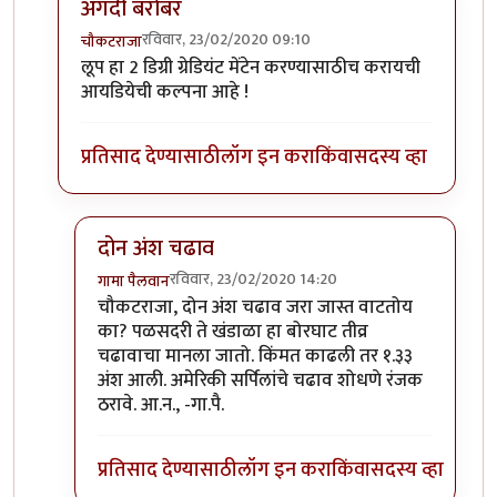
अगदी बरोबर
रविवार, 23/02/2020 09:10
चौकटराजा
In reply to
विल्यम व ग्रेट लूप
by
गामा पैलवान
लूप हा 2 डिग्री ग्रेडियंट मेंटेन करण्यासाठीच करायची
आयडियेची कल्पना आहे !
प्रतिसाद देण्यासाठी
लॉग इन करा
किंवा
सदस्य व्हा
दोन अंश चढाव
रविवार, 23/02/2020 14:20
गामा पैलवान
In reply to
अगदी बरोबर
by
चौकटराजा
चौकटराजा, दोन अंश चढाव जरा जास्त वाटतोय
का? पळसदरी ते खंडाळा हा बोरघाट तीव्र
चढावाचा मानला जातो. किंमत काढली तर १.३३
अंश आली. अमेरिकी सर्पिलांचे चढाव शोधणे रंजक
ठरावे. आ.न., -गा.पै.
प्रतिसाद देण्यासाठी
लॉग इन करा
किंवा
सदस्य व्हा