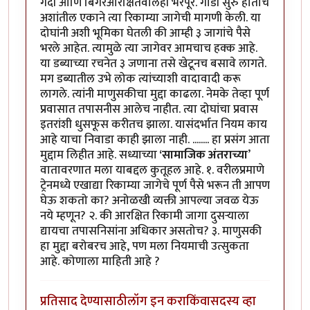
गर्दी आणि बिगरआरक्षितवालेही भरपूर. गाडी सुरु होताच
अशांतील एकाने त्या रिकाम्या जागेची मागणी केली. या
दोघांनी अशी भूमिका घेतली की आम्ही ३ जागांचे पैसे
भरले आहेत. त्यामुळे त्या जागेवर आमचाच हक्क आहे.
या डब्याच्या रचनेत ३ जणाना तसे खेटूनच बसावे लागते.
मग डब्यातील उभे लोक त्यांच्याशी वादावादी करू
लागले. त्यांनी माणुसकीचा मुद्दा काढला. नेमके तेव्हा पूर्ण
प्रवासात तपासनीस आलेच नाहीत. त्या दोघांचा प्रवास
इतरांशी धुसफूस करीतच झाला. यासंदर्भात नियम काय
आहे याचा निवाडा काही झाला नाही. ........ हा प्रसंग आता
मुद्दाम लिहीत आहे. सध्याच्या
‘सामाजिक अंतराच्या
’
वातावरणात मला याबद्दल कुतूहल आहे. १. वरीलप्रमाणे
ट्रेनमध्ये एखाद्या रिकाम्या जागेचे पूर्ण पैसे भरून ती आपण
घेऊ शकतो का? अनोळखी व्यक्ती आपल्या जवळ येऊ
नये म्हणून? २. की आरक्षित रिकामी जागा दुसऱ्याला
द्यायचा तपासनिसांना अधिकार असतोच? ३. माणुसकी
हा मुद्दा बरोबरच आहे, पण मला नियमाची उत्सुकता
आहे. कोणाला माहिती आहे ?
प्रतिसाद देण्यासाठी
लॉग इन करा
किंवा
सदस्य व्हा