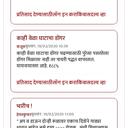
प्रतिसाद देण्यासाठी
लॉग इन करा
किंवा
सदस्य व्हा
काही वेळा घाटाचा डोंगर
बुधवार, 19/02/2020 10:59
कंजूस
काही वेळा घाटाचा डोंगर चढण्यासाठी पुरेसा पसरलेला
डोंगर मिळाला नाही तर पायरी पद्धत वापरतात.
मायनामारला आहे. १८८५.
प्रतिसाद देण्यासाठी
लॉग इन करा
किंवा
सदस्य व्हा
भारीच !
बुधवार, 19/02/2020 11:00
हेमंतकुमार
* अप व डाऊन दोन्ही रूळावर एकाच दिशेने गाड्या
धावत आहेत असे दृश्य >>>> रोचक . संधी मिळाल्यास