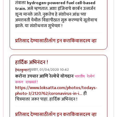
तंत्राला
hydrogen-powered fuel cell-based
train.
असे म्हणतात. अशा इंजिनाचे कार्बन उत्सर्जन
शून्य मानले जाते. नुकतेच हे संशोधन आंध्र च्या
अमरावती येथील विद्यापीठात सुरू करण्याचे सूतोवाच
झाले. या संशोधनास शुभेच्छा !
प्रतिसाद देण्यासाठी
लॉग इन करा
किंवा
सदस्य व्हा
हार्दिक अभिनंदन !
बुधवार, 01/04/2020 10:42
हेमंतकुमार
करोना उपचार आणि रेल्वेचे योगदान
भारतीय रेल्वेनं
करून दाखवलं!
https://www.loksatta.com/photos/todays-
photo-3/2120762/coronavirus-in-i…
ही
चित्रमाला जरूर पाहा. हार्दिक अभिनंदन !
प्रतिसाद देण्यासाठी
लॉग इन करा
किंवा
सदस्य व्हा