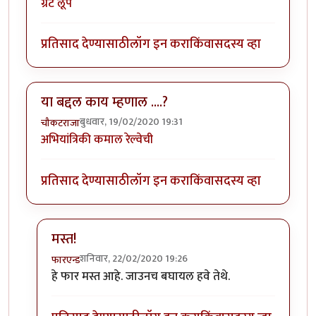
ग्रेट लूप
प्रतिसाद देण्यासाठी
लॉग इन करा
किंवा
सदस्य व्हा
या बद्दल काय म्हणाल ....?
बुधवार, 19/02/2020 19:31
चौकटराजा
अभियांत्रिकी कमाल रेल्वेची
प्रतिसाद देण्यासाठी
लॉग इन करा
किंवा
सदस्य व्हा
मस्त!
शनिवार, 22/02/2020 19:26
फारएन्ड
In reply to
या बद्दल काय म्हणाल ....?
by
चौकटराजा
हे फार मस्त आहे. जाउनच बघायल हवे तेथे.