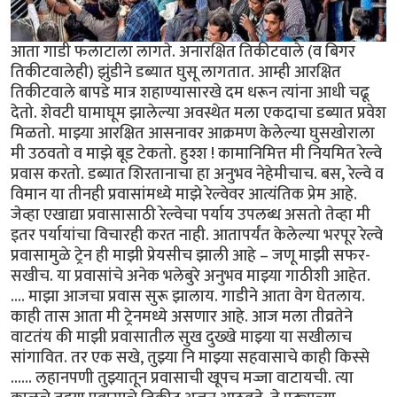
आता गाडी फलाटाला लागते. अनारक्षित तिकीटवाले (व बिगर
तिकीटवालेही) झुंडीने डब्यात घुसू लागतात. आम्ही आरक्षित
तिकीटवाले बापडे मात्र शहाण्यासारखे दम धरून त्यांना आधी चढू
देतो. शेवटी घामाघूम झालेल्या अवस्थेत मला एकदाचा डब्यात प्रवेश
मिळतो. माझ्या आरक्षित आसनावर आक्रमण केलेल्या घुसखोराला
मी उठवतो व माझे बूड टेकतो. हुश्श ! कामानिमित्त मी नियमित रेल्वे
प्रवास करतो. डब्यात शिरतानाचा हा अनुभव नेहेमीचाच. बस, रेल्वे व
विमान या तीनही प्रवासांमध्ये माझे रेल्वेवर आत्यंतिक प्रेम आहे.
जेव्हा एखाद्या प्रवासासाठी रेल्वेचा पर्याय उपलब्ध असतो तेव्हा मी
इतर पर्यायांचा विचारही करत नाही. आतापर्यंत केलेल्या भरपूर रेल्वे
प्रवासामुळे ट्रेन ही माझी प्रेयसीच झाली आहे – जणू माझी सफर-
सखीच. या प्रवासांचे अनेक भलेबुरे अनुभव माझ्या गाठीशी आहेत.
.... माझा आजचा प्रवास सुरू झालाय. गाडीने आता वेग घेतलाय.
काही तास आता मी ट्रेनमध्ये असणार आहे. आज मला तीव्रतेने
वाटतंय की माझी प्रवासातील सुख दुख्खे माझ्या या सखीलाच
सांगावित. तर एक सखे, तुझ्या नि माझ्या सहवासाचे काही किस्से
...... लहानपणी तुझ्यातून प्रवासाची खूपच मज्जा वाटायची. त्या