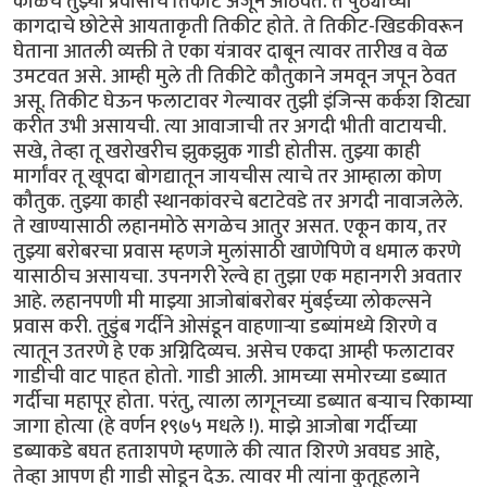
काळचे तुझ्या प्रवासाचे तिकीट अजून आठवते. ते पुठ्याच्या
कागदाचे छोटेसे आयताकृती तिकीट होते. ते तिकीट-खिडकीवरून
घेताना आतली व्यक्ती ते एका यंत्रावर दाबून त्यावर तारीख व वेळ
उमटवत असे. आम्ही मुले ती तिकीटे कौतुकाने जमवून जपून ठेवत
असू. तिकीट घेऊन फलाटावर गेल्यावर तुझी इंजिन्स कर्कश शिट्या
करीत उभी असायची. त्या आवाजाची तर अगदी भीती वाटायची.
सखे, तेव्हा तू खरोखरीच झुकझुक गाडी होतीस. तुझ्या काही
मार्गांवर तू खूपदा बोगद्यातून जायचीस त्याचे तर आम्हाला कोण
कौतुक. तुझ्या काही स्थानकांवरचे बटाटेवडे तर अगदी नावाजलेले.
ते खाण्यासाठी लहानमोठे सगळेच आतुर असत. एकून काय, तर
तुझ्या बरोबरचा प्रवास म्हणजे मुलांसाठी खाणेपिणे व धमाल करणे
यासाठीच असायचा. उपनगरी रेल्वे हा तुझा एक महानगरी अवतार
आहे. लहानपणी मी माझ्या आजोबांबरोबर मुंबईच्या लोकल्सने
प्रवास करी. तुडुंब गर्दीने ओसंडून वाहणाऱ्या डब्यांमध्ये शिरणे व
त्यातून उतरणे हे एक अग्निदिव्यच. असेच एकदा आम्ही फलाटावर
गाडीची वाट पाहत होतो. गाडी आली. आमच्या समोरच्या डब्यात
गर्दीचा महापूर होता. परंतु, त्याला लागूनच्या डब्यात बऱ्याच रिकाम्या
जागा होत्या (हे वर्णन १९७५ मधले !). माझे आजोबा गर्दीच्या
डब्याकडे बघत हताशपणे म्हणाले की त्यात शिरणे अवघड आहे,
तेव्हा आपण ही गाडी सोडून देऊ. त्यावर मी त्यांना कुतूहलाने