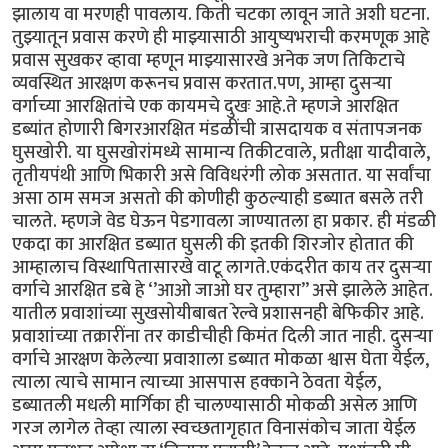
झालाय वा मरणही पावलाय. किती चटका लावून जाते अशी घटना.
तुझ्यातून प्रवास करणे ही माझ्यासाठी आयुष्यभराची करमणूक आहे
प्रवास सुखकर व्हावा म्हणून माझ्यासारखे अनेक जण तिकिटाचे
व्यवस्थित आरक्षण करूनच प्रवास करतात.पण, आम्हा दुसऱ्या
वर्गाच्या आरक्षितांचे एक कायमचे दुखः आहे.ते म्हणजे आरक्षित
डब्यांत होणारी बिगरआरक्षित मंडळींची त्रासदायक व संतापजनक
घुसखोरी. या घुसखोरांमध्ये सामान्य तिकीटवाले, प्रतीक्षा यादीवाले,
तृतीयपंथी आणि भिकारी असे विविधरंगी लोक असतात. या सर्वांचा
असा ठाम समज असतो की कोणीही कुठल्याही डब्यात बसले तरी
चालते. म्हणजे वेड घेऊन पेडगावला जाण्यातला हा प्रकार. ही मंडळी
एकदा का आरक्षित डब्यात घुसली की इतकी शिरजोर होतात की
आम्हालाच विस्थापितासारखे वाटू लागते.एकंदरीत काय तर दुसऱ्या
वर्गाचे आरक्षित डबे हे ‘’आओ जाओ घर तुम्हारा’’ असे झालेले आहेत.
यातील प्रवाशांच्या सुखसोयीबाबत रेल्वे प्रशासनही बेफिकीर आहे.
प्रवाशांच्या तक्रारींना तर काडीचीही किमंत दिली जात नाही. दुसऱ्या
वर्गाचे आरक्षण केलेल्या प्रवाशाला डब्यात मोकळा श्वास घेता येईल,
त्याला त्याचे सामान त्याच्या आसपास हक्काने ठेवता येईल,
डब्यातली मधली मार्गिका ही चालण्यासाठी मोकळी असेल आणि
गरज लागेल तेव्हा त्याला स्वच्छतागृहात विनासंकोच जाता येईल