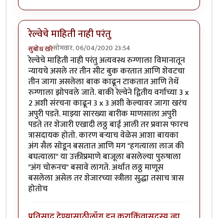
रेल्वेचे माहिती नाही परंतु
सोमवार, 06/04/2020 23:54
सुबोध खरे
रेल्वेचे माहिती नाही परंतु अत्यवस्थ रुग्णाला विमानातून
न्यायचे असले तर तीन सीट बुक करतात आणि शेवटचा
तीन जागा असलेला बाक काढून टाकतात आणि तेथें
रुग्णाला झोपवले जाते. बाकी रेल्वेने द्वितीय वर्गाच्या 3 x
2 अशी संरचना काढून 3 x 3 अशी केल्यावर जागा खरंच
अपुरी पडते. माझ्या सारख्या बारीक माणसाला अपुरी
पडते तर शेजारी एखादी लठ्ठ बाई आली तर प्रवास फारच
त्रासदायक होतो. कारण बऱ्याच वेळेस आशा बायका
अंग सैल सोडून बसतात आणि मग "हगत्याला लाज की
बघत्याला" या उक्तीप्रमाणे बाजूला बसलेल्या पुरुषाला
"अंग चोरूनच" बसावे लागते. अर्थात लठ्ठ माणूस
बसलेला असेल तर शेजारच्या स्त्रीला सुद्धा तसाच त्रास
होतोच
प्रतिसाद देण्यासाठी
लॉग इन करा
किंवा
सदस्य व्हा