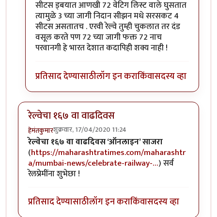
सीटस ड्बयात आणखी 72 वेटिग लिस्ट वाले घुसतात
त्यामुळे 3 च्या जागी निदान सीझन मधे सरसकट 4
सीटस असतातच . एरवी रेल्वे तुम्ही चुकलात तर दंड
वसूल करते पण 72 च्या जागी फक्त 72 नाच
परवानगी हे भारत देशात कदापिही शक्य नाही !
प्रतिसाद देण्यासाठी
लॉग इन करा
किंवा
सदस्य व्हा
रेल्वेचा १६७ वा वाढदिवस
शुक्रवार, 17/04/2020 11:24
हेमंतकुमार
रेल्वेचा १६७ वा वाढदिवस ‘ऑनलाइन’ साजरा
(
https://maharashtratimes.com/maharashtr
a/mumbai-news/celebrate-railway-…
) सर्व
रेलप्रेमींना शुभेछा !
प्रतिसाद देण्यासाठी
लॉग इन करा
किंवा
सदस्य व्हा