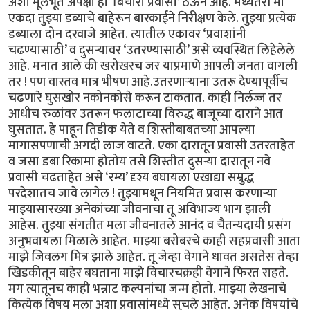
अशा मूलभूत अपेक्षा हा ‘बिचारा प्रवासी’ ठेऊन आहे. मध्यंतरी मी
एकदा तुझ्या डब्याचे बाहेरून बारकाईने निरीक्षण केले. तुझ्या प्रत्येक
डब्याला दोन दरवाजे आहेत. त्यातील एकावर ‘प्रवाशांनी
चढण्यासाठी’ व दुसऱ्यावर ‘उतरण्यासाठी’ असे व्यवस्थित लिहेलेले
आहे. मनात आले की खरोखरच जर याप्रमाणे आपली जनता वागली
तर ! पण वास्तव मात्र भीषण आहे.उतरणाऱ्याना उतरू देण्यापूर्वीच
चढणारे घुसखोर नकोनकोसे करून टाकतात. काही निर्लज्ज तर
आधीच रुळांवर उतरून फलाटाच्या विरुद्ध बाजूच्या दाराने आत
घुसतात. हे पाहून तिडीक येते व शिस्तीबाबतच्या आपल्या
मागासपणाची अगदी लाज वाटते. एका दारातून प्रवासी उतरताहेत
व जसा डबा रिकामा होतोय तसे शिस्तीत दुसऱ्या दारातून नवे
प्रवासी चढताहेत असे ‘रम्य’ दृश्य बघायला एखाद्या सम्रुद्ध
परदेशातच जावे लागेल ! तुझ्यामधून नियमित प्रवास करणाऱ्या
माझ्यासारख्या अनेकांच्या जीवनाचा तू अविभाज्य भाग झाली
आहेस. तुझ्या संगतीत मला जीवनातले आनंद व चैतन्यदायी प्रसंग
अनुभवायला मिळाले आहेत. माझ्या बरोबरचे काही सहप्रवासी आता
माझे जिवलग मित्र झाले आहेत. तू जेव्हा वेगाने धावत असतेस तेव्हा
खिडकीतून बाहेर बघताना माझे विचारचक्रही वेगाने फिरत राहते.
मग त्यातूनच काही भन्नाट कल्पनांचा जन्म होतो. माझ्या लेखनाचे
कित्येक विषय मला अशा प्रवासांमध्ये सुचले आहेत. अनेक विषयांचे