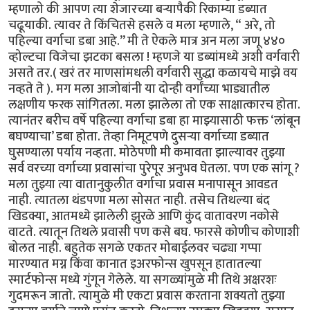
म्हणालो की आपण त्या शेजारच्या बऱ्यापैकी रिकाम्या डब्यात
चढूयाकी. त्यावर ते किंचितसे हसले व मला म्हणाले, “ अरे, तो
पहिल्या वर्गाचा डबा आहे.’’ मी ते ऐकले मात्र अन मला जणू ४४०
व्होल्टचा विजेचा झटका बसला ! म्हणजे या डब्यांमध्ये अशी वर्गवारी
असते तर.( खरं तर माणसांमधली वर्गवारी सुद्धा कळायचे माझे वय
नव्हते ते ). मग मला आजोबांनी या दोन्ही वर्गांच्या भाड्यातील
लक्षणीय फरक सांगितला. मला झालेला तो एक साक्षात्कारच होता.
त्यानंतर बरीच वर्षे पहिल्या वर्गाचा डबा हा माझ्यासाठी फक्त ‘लांबून
बघण्याचा’ डबा होता. तेव्हा निमूटपणे दुसऱ्या वर्गाच्या डब्यात
घुसण्याला पर्याय नव्हता. मोठेपणी मी कमावता झाल्यावर तुझ्या
सर्व वरच्या वर्गाच्या प्रवासांचा पुरेपूर अनुभव घेतला. पण एक सांगू ?
मला तुझ्या त्या वातानुकुलीत वर्गाचा प्रवास मनापासून आवडत
नाही. त्यातला थंडपणा मला सोसत नाही. तसेच तिथल्या बंद
खिडक्या, आतमध्ये झालेली झुरळे आणि कुंद वातावरण नकोसे
वाटते. त्यातून तिथले प्रवासी पण कसे बघ. फारसे कोणीच कोणाशी
बोलत नाही. बहुतेक सगळे एकतर मोबाईलवर चढ्या गप्पा
मारण्यात मग्न किंवा कानात इअरफोन्स खुपसून हातातल्या
स्मार्टफोन्स मध्ये गुंगून गेलेले. या सगळ्यांमुळे मी तिथे अक्षरशः
गुदमरून जातो. त्यामुळे मी एकटा प्रवास करताना शक्यतो तुझ्या