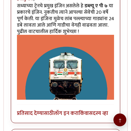
सध्याच्या ट्रेनचे प्रमुख इंजिन असलेले हे
डब्ल्यू ए पी ७
या
प्रकारचे इंजिन. नुकतीच त्याने आपल्या सेवेची 20 वर्षे
पूर्ण केली. या इंजिना मुळेच लांब पल्ल्याच्या गाड्यांना 24
डबे लावता आले आणि गाडीचा वेगही वाढवता आला.
पुढील वाटचालीस हार्दिक शुभेच्छा !
प्रतिसाद देण्यासाठी
लॉग इन करा
किंवा
सदस्य व्हा
↑