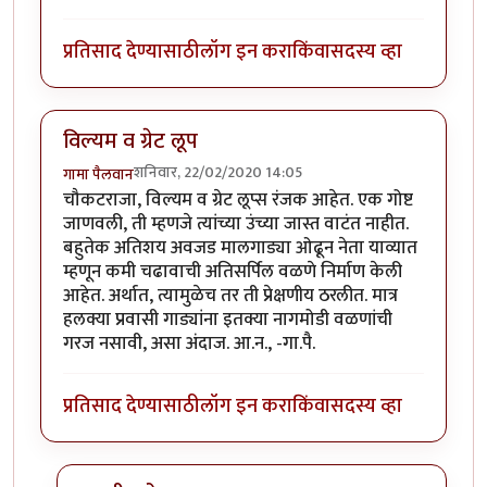
प्रतिसाद देण्यासाठी
लॉग इन करा
किंवा
सदस्य व्हा
विल्यम व ग्रेट लूप
शनिवार, 22/02/2020 14:05
गामा पैलवान
चौकटराजा, विल्यम व ग्रेट लूप्स रंजक आहेत. एक गोष्ट
जाणवली, ती म्हणजे त्यांच्या उंच्या जास्त वाटंत नाहीत.
बहुतेक अतिशय अवजड मालगाड्या ओढून नेता याव्यात
म्हणून कमी चढावाची अतिसर्पिल वळणे निर्माण केली
आहेत. अर्थात, त्यामुळेच तर ती प्रेक्षणीय ठरलीत. मात्र
हलक्या प्रवासी गाड्यांना इतक्या नागमोडी वळणांची
गरज नसावी, असा अंदाज. आ.न., -गा.पै.
प्रतिसाद देण्यासाठी
लॉग इन करा
किंवा
सदस्य व्हा