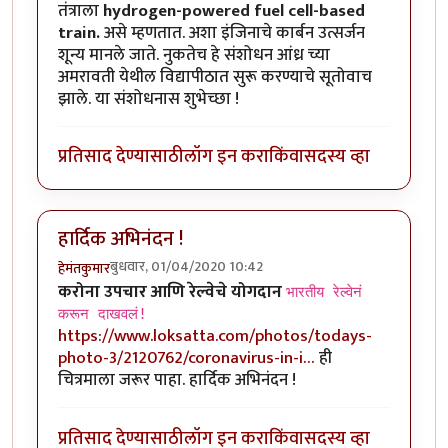
तंत्राला
hydrogen-powered fuel cell-based
train.
असे म्हणतात. अशा इंजिनाचे कार्बन उत्सर्जन
शून्य मानले जाते. नुकतेच हे संशोधन आंध्र च्या
अमरावती येथील विद्यापीठात सुरू करण्याचे सूतोवाच
झाले. या संशोधनास शुभेच्छा !
प्रतिसाद देण्यासाठी
लॉग इन करा
किंवा
सदस्य व्हा
हार्दिक अभिनंदन !
बुधवार, 01/04/2020 10:42
हेमंतकुमार
करोना उपचार आणि रेल्वेचे योगदान
भारतीय रेल्वेनं
करून दाखवलं!
https://www.loksatta.com/photos/todays-
photo-3/2120762/coronavirus-in-i…
ही
चित्रमाला जरूर पाहा. हार्दिक अभिनंदन !
प्रतिसाद देण्यासाठी
लॉग इन करा
किंवा
सदस्य व्हा