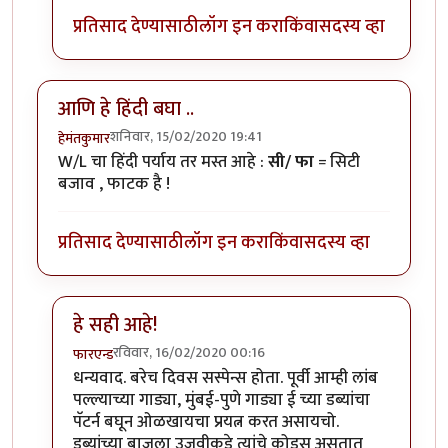
प्रतिसाद देण्यासाठी
लॉग इन करा
किंवा
सदस्य व्हा
आणि हे हिंदी बघा ..
शनिवार, 15/02/2020 19:41
हेमंतकुमार
W/L चा हिंदी पर्याय तर मस्त आहे :
सी/ फा
= सिटी
बजाव , फाटक है !
प्रतिसाद देण्यासाठी
लॉग इन करा
किंवा
सदस्य व्हा
हे सही आहे!
रविवार, 16/02/2020 00:16
फारएन्ड
In reply to
आणि हे हिंदी बघा ..
by
हेमंतकुमार
धन्यवाद. बरेच दिवस सस्पेन्स होता. पूर्वी आम्ही लांब
पल्ल्याच्या गाड्या, मुंबई-पुणे गाड्या ई च्या डब्यांचा
पॅटर्न बघून ओळखायचा प्रयत्न करत असायचो.
डब्यांच्या बाजूला उजवीकडे त्यांचे कोड्स असतात