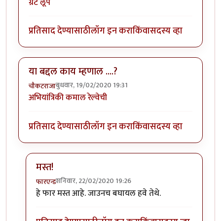
ग्रेट लूप
प्रतिसाद देण्यासाठी
लॉग इन करा
किंवा
सदस्य व्हा
या बद्दल काय म्हणाल ....?
बुधवार, 19/02/2020 19:31
चौकटराजा
अभियांत्रिकी कमाल रेल्वेची
प्रतिसाद देण्यासाठी
लॉग इन करा
किंवा
सदस्य व्हा
मस्त!
शनिवार, 22/02/2020 19:26
फारएन्ड
In reply to
या बद्दल काय म्हणाल ....?
by
चौकटराजा
हे फार मस्त आहे. जाउनच बघायल हवे तेथे.