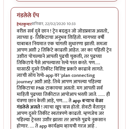
गंडलेले ऍप
शनिवार, 22/02/2020 10:33
हेमंतकुमार
वरील सर्व दुवे छान ! ट्रेन बदलून जो जोडप्रवास असतो,
त्याच्या इ- तिकिटाचा अनुभव लिहितो. मागच्या वर्षी
याबाबत नियमात एक चांगली सुधारणा झाली. समजा
आपण अशी 2 तिकिटे काढली आहेत. जर का पहिली ट्रेन
उशीरा पोचल्याने आपली पुढची चुकली, तर पुढच्या
तिकिटाचे पैसे आपल्याला रेल्वे परत करते. पण…..
यासाठी दुसरे तिकीट विशिष्ट प्रकारे काढावे लागते.
त्याची सोय रेल्वे-app वर 'plan connecting
journey' अशी आहे. तिथे आपण आपल्या पहिल्या
तिकिटाचा PNR टाकायचा असतो. मग आपली सर्व
माहिती पुढच्या तिकीटात आपोआप भरली जाते. …… ही
यंत्रणा छान केली आहे, पण….. ते
app बऱ्याच वेळा
गंडलेले असते
! त्याचा खूप त्रास होतो. शेवटी वैतागून
आपण दुसरे तिकीट स्वतंत्रपणे काढतो. म्हणजेच जर
पहिल्या ट्रेनला उशीर झाला तर आपले पुढचे नुकसान
होणार. …. ते app कार्यक्षम व्हायची गरज आहे .