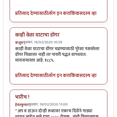
प्रतिसाद देण्यासाठी
लॉग इन करा
किंवा
सदस्य व्हा
काही वेळा घाटाचा डोंगर
बुधवार, 19/02/2020 10:59
कंजूस
काही वेळा घाटाचा डोंगर चढण्यासाठी पुरेसा पसरलेला
डोंगर मिळाला नाही तर पायरी पद्धत वापरतात.
मायनामारला आहे. १८८५.
प्रतिसाद देण्यासाठी
लॉग इन करा
किंवा
सदस्य व्हा
भारीच !
बुधवार, 19/02/2020 11:00
हेमंतकुमार
* अप व डाऊन दोन्ही रूळावर एकाच दिशेने गाड्या
धावत आहेत असे दृश्य >>>> रोचक . संधी मिळाल्यास