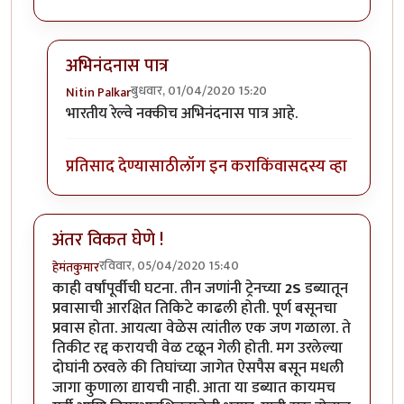
अभिनंदनास पात्र
बुधवार, 01/04/2020 15:20
Nitin Palkar
In reply to
हार्दिक अभिनंदन !
by
हेमंतकुमार
भारतीय रेल्वे नक्कीच अभिनंदनास पात्र आहे.
प्रतिसाद देण्यासाठी
लॉग इन करा
किंवा
सदस्य व्हा
अंतर विकत घेणे !
रविवार, 05/04/2020 15:40
हेमंतकुमार
काही वर्षांपूर्वीची घटना. तीन जणांनी ट्रेनच्या
2S
डब्यातून
प्रवासाची आरक्षित तिकिटे काढली होती. पूर्ण बसूनचा
प्रवास होता. आयत्या वेळेस त्यांतील एक जण गळाला. ते
तिकीट रद्द करायची वेळ टळून गेली होती. मग उरलेल्या
दोघांनी ठरवले की तिघांच्या जागेत ऐसपैस बसून मधली
जागा कुणाला द्यायची नाही. आता या डब्यात कायमच