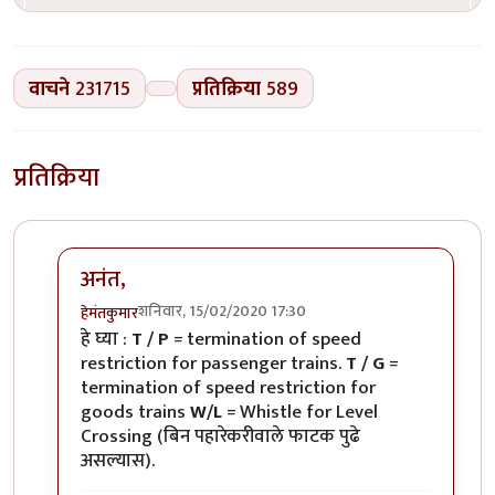
वाचने
231715
प्रतिक्रिया
589
प्रतिक्रिया
अनंत,
शनिवार, 15/02/2020 17:30
हेमंतकुमार
In reply to
रेल्वे रुळांच्या
by
अनन्त्_यात्री
हे घ्या :
T / P
= termination of speed
restriction for passenger trains.
T / G
=
termination of speed restriction for
goods trains
W/L
= Whistle for Level
Crossing (बिन पहारेकरीवाले फाटक पुढे
असल्यास).