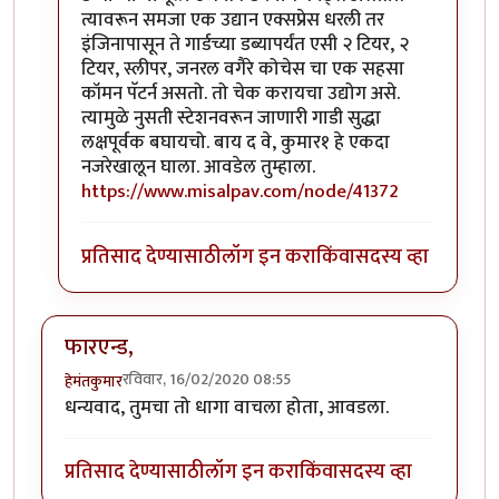
त्यावरून समजा एक उद्यान एक्सप्रेस धरली तर
इंजिनापासून ते गार्डच्या डब्यापर्यंत एसी २ टियर, २
टियर, स्लीपर, जनरल वगैरे कोचेस चा एक सहसा
कॉमन पॅटर्न असतो. तो चेक करायचा उद्योग असे.
त्यामुळे नुसती स्टेशनवरून जाणारी गाडी सुद्धा
लक्षपूर्वक बघायचो. बाय द वे, कुमार१ हे एकदा
नजरेखालून घाला. आवडेल तुम्हाला.
https://www.misalpav.com/node/41372
प्रतिसाद देण्यासाठी
लॉग इन करा
किंवा
सदस्य व्हा
फारएन्ड,
रविवार, 16/02/2020 08:55
हेमंतकुमार
धन्यवाद, तुमचा तो धागा वाचला होता, आवडला.
प्रतिसाद देण्यासाठी
लॉग इन करा
किंवा
सदस्य व्हा