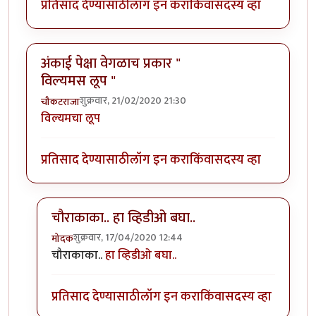
प्रतिसाद देण्यासाठी
लॉग इन करा
किंवा
सदस्य व्हा
अंकाई पेक्षा वेगळाच प्रकार "
विल्यमस लूप "
शुक्रवार, 21/02/2020 21:30
चौकटराजा
विल्यमचा लूप
प्रतिसाद देण्यासाठी
लॉग इन करा
किंवा
सदस्य व्हा
चौराकाका.. हा व्हिडीओ बघा..
शुक्रवार, 17/04/2020 12:44
मोदक
In reply to
अंकाई पेक्षा वेगळाच प्रकार " विल्यमस लूप "
by
च
चौराकाका..
हा व्हिडीओ बघा..
प्रतिसाद देण्यासाठी
लॉग इन करा
किंवा
सदस्य व्हा