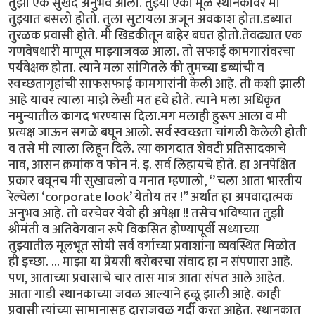
तुझा एक सुखद अनुभव आला. तुझ्या एका मूळ स्थानकावर मी
तुझ्यात बसलो होतो. तुला सुटायला अजून अवकाश होता.डब्यात
तुरळक प्रवासी होते. मी खिडकीतून बाहेर बघत होतो.तेवढ्यात एक
गणवेषधारी माणूस माझ्याजवळ आला. तो सफाई कामगारांवरचा
पर्यवेक्षक होता. त्याने मला सांगितले की तुमच्या डब्यांची व
स्वच्छतागृहांची साफसफाई कामगारांनी केली आहे. ती कशी झाली
आहे यावर त्याला माझे लेखी मत हवे होते. त्याने मला अधिकृत
नमुन्यातील कागद भरण्यास दिला.मग मलाही हुरूप आला व मी
प्रत्यक्ष जाऊन सगळे बघून आलो. सर्व स्वच्छता चांगली केलेली होती
व तसे मी त्याला लिहून दिले. त्या कागदात शेवटी प्रतिसादकाचे
नाव, आसन क्रमांक व फोन नं. इ. सर्व लिहायचे होते. हा अनपेक्षित
प्रकार बघूनच मी सुखावलो व मनात म्हणालो, ‘’ चला आता भारतीय
रेल्वेला ‘corporate look’ येतोय तर !” अर्थात हा अपवादात्मक
अनुभव आहे. तो वरचेवर येवो ही अपेक्षा !! तसेच भविष्यात तुझी
श्रीमंती व अतिवेगवान रूपे विकसित होण्यापूर्वी सध्याच्या
तुझ्यातील मूलभूत सोयी सर्व वर्गाच्या प्रवाशांना व्यवस्थित मिळोत
ही इच्छा. ... माझा या प्रेयसी बरोबरचा संवाद हा न संपणारा आहे.
पण, आताच्या प्रवासाचे चार तास मात्र आता संपत आले आहेत.
आता गाडी स्थानकाच्या जवळ आल्याने हळू झाली आहे. काही
प्रवासी त्यांच्या सामानासह दाराजवळ गर्दी करत आहेत. स्थानकात