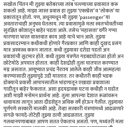
सखोल चिंतन मी तुझ्या बरोबरच्या लांब पल्ल्याच्या प्रवासात करू
शकलो आहे. माझा जास्त प्रवास हा तुझ्या ‘एक्स्प्रेस’ व ‘लोकल’ या
प्रकारांतून होतो. पण, अधूनमधून मी तुझ्या ’passenger’ या
अवताराचाही अनुभव घेतलाय. त्या प्रवासामुळे मला स्वतःभोवतीच्या
सुरक्षित कोशातून बाहेर पडता आले. तसेच ‘महासत्ता’ वगैरे गप्पा
मारणारा भारत वास्तवात काय आहे याचे भान आले. तुझ्या
प्रवासादरम्यान कधीकधी होणारे गैरप्रकार आणि काही दुखःद प्रसंग
मात्र अस्वस्थ करून जातात. कधी तुझ्यावर दरोडा पडतो अन
प्रवाशांची लूटमार होते. कधी तुझ्या यंत्रणेत गडबडघोटाळा होतो अन
छोटेमोठे अपघात होतात. काही देशद्रोही तुला घातपात करण्यात
मग्न असतात. आयूष्यात प्रचंड नैराश्य आलेले काही जीव आत्महत्या
करण्यासाठी तुझ्यापुढे उडी मारतात. तर कधीतरी काही भडक
डोक्याचे प्रवासी आपापसातील भांडणातून एखाद्या प्रवाशाला
गाडीतून बाहेर फेकतात. अशा हृदयद्रावक घटना कधीही न घडोत
अशी माझी मनोमन प्रार्थना आहे. तुला आपल्या देशात रूळांवरून
धावायला लागून आता दीडशेहून अधिक वर्षे होऊन गेलीत. तुझ्यावर
पूर्णपणे सरकारी मालकी आहे. तेव्हा सरकारी यंत्रणांमध्ये आढळणारे
सगळे फायदे-तोटेही तुझ्या ठायी आढळतात. तुझ्या
गलथानपणाबाबत आपण सतत ऐकताच असतो. पण, मध्यंतरी मला