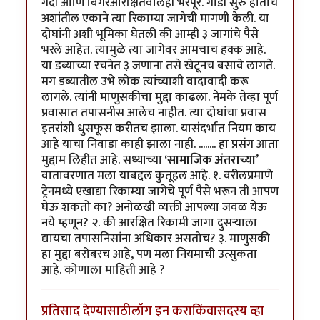
गर्दी आणि बिगरआरक्षितवालेही भरपूर. गाडी सुरु होताच
अशांतील एकाने त्या रिकाम्या जागेची मागणी केली. या
दोघांनी अशी भूमिका घेतली की आम्ही ३ जागांचे पैसे
भरले आहेत. त्यामुळे त्या जागेवर आमचाच हक्क आहे.
या डब्याच्या रचनेत ३ जणाना तसे खेटूनच बसावे लागते.
मग डब्यातील उभे लोक त्यांच्याशी वादावादी करू
लागले. त्यांनी माणुसकीचा मुद्दा काढला. नेमके तेव्हा पूर्ण
प्रवासात तपासनीस आलेच नाहीत. त्या दोघांचा प्रवास
इतरांशी धुसफूस करीतच झाला. यासंदर्भात नियम काय
आहे याचा निवाडा काही झाला नाही. ........ हा प्रसंग आता
मुद्दाम लिहीत आहे. सध्याच्या
‘सामाजिक अंतराच्या
’
वातावरणात मला याबद्दल कुतूहल आहे. १. वरीलप्रमाणे
ट्रेनमध्ये एखाद्या रिकाम्या जागेचे पूर्ण पैसे भरून ती आपण
घेऊ शकतो का? अनोळखी व्यक्ती आपल्या जवळ येऊ
नये म्हणून? २. की आरक्षित रिकामी जागा दुसऱ्याला
द्यायचा तपासनिसांना अधिकार असतोच? ३. माणुसकी
हा मुद्दा बरोबरच आहे, पण मला नियमाची उत्सुकता
आहे. कोणाला माहिती आहे ?
प्रतिसाद देण्यासाठी
लॉग इन करा
किंवा
सदस्य व्हा