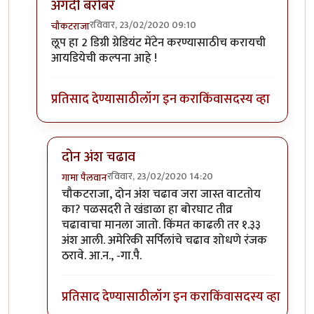
अगदी बरोबर
रविवार, 23/02/2020 09:10
चौकटराजा
In reply to
विल्यम व ग्रेट लूप
by
गामा पैलवान
लूप हा 2 डिग्री ग्रेडियंट मेंटेन करण्यासाठीच करायची
आयडियेची कल्पना आहे !
प्रतिसाद देण्यासाठी
लॉग इन करा
किंवा
सदस्य व्हा
दोन अंश चढाव
रविवार, 23/02/2020 14:20
गामा पैलवान
In reply to
अगदी बरोबर
by
चौकटराजा
चौकटराजा, दोन अंश चढाव जरा जास्त वाटतोय
का? पळसदरी ते खंडाळा हा बोरघाट तीव्र
चढावाचा मानला जातो. किंमत काढली तर १.३३
अंश आली. अमेरिकी सर्पिलांचे चढाव शोधणे रंजक
ठरावे. आ.न., -गा.पै.
प्रतिसाद देण्यासाठी
लॉग इन करा
किंवा
सदस्य व्हा