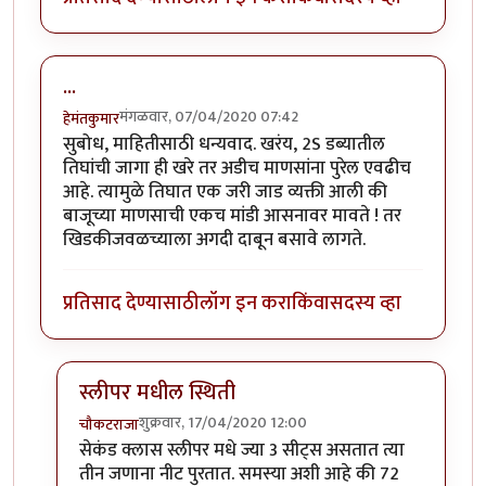
...
मंगळवार, 07/04/2020 07:42
हेमंतकुमार
सुबोध, माहितीसाठी धन्यवाद. खरंय, 2S डब्यातील
तिघांची जागा ही खरे तर अडीच माणसांना पुरेल एवढीच
आहे. त्यामुळे तिघात एक जरी जाड व्यक्ती आली की
बाजूच्या माणसाची एकच मांडी आसनावर मावते ! तर
खिडकीजवळच्याला अगदी दाबून बसावे लागते.
प्रतिसाद देण्यासाठी
लॉग इन करा
किंवा
सदस्य व्हा
स्लीपर मधील स्थिती
शुक्रवार, 17/04/2020 12:00
चौकटराजा
In reply to
...
by
हेमंतकुमार
सेकंड क्लास स्लीपर मधे ज्या 3 सीट्स असतात त्या
तीन जणाना नीट पुरतात. समस्या अशी आहे की 72