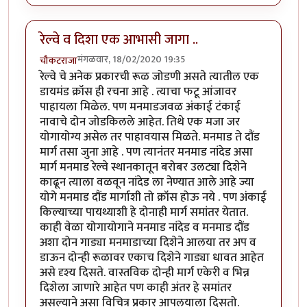
रेल्वे व दिशा एक आभासी जागा ..
मंगळवार, 18/02/2020 19:35
चौकटराजा
रेल्वे चे अनेक प्रकारची रूळ जोडणी असते त्यातील एक
डायमंड क्रॉस ही रचना आहे . त्याचा फटू आंजावर
पाहायला मिळेल. पण मनमाडजवळ अंकाई टंकाई
नावाचे दोन जोडकिलले आहेत. तिथे एक मजा जर
योगायोग्य असेल तर पाहावयास मिळते. मनमाड ते दौंड
मार्ग तसा जुना आहे . पण त्यानंतर मनमाड नांदेड असा
मार्ग मनमाड रेल्वे स्थानकातून बरोबर उलट्या दिशेने
काढून त्याला वळवून नांदेड ला नेण्यात आले आहे ज्या
योगे मनमाड दौंड मार्गाशी तो क्रॉस होऊ नये . पण अंकाई
किल्याच्या पायथ्याशी हे दोनाही मार्ग समांतर येतात.
काही वेळा योगायोगाने मनमाड नांदेड व मनमाड दौंड
अशा दोन गाड्या मनमाडाच्या दिशेने आलया तर अप व
डाऊन दोन्ही रूळावर एकाच दिशेने गाड्या धावत आहेत
असे दृश्य दिसते. वास्तविक दोन्ही मार्ग एकेरी व भिन्न
दिशेला जाणारे आहेत पण काही अंतर हे समांतर
असल्याने असा विचित्र प्रकार आपलयाला दिसतो.