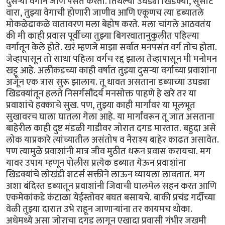
दुसऱ्या वर्गाने जाणे पसंत करतो. तिथल्या उघड्या खिडक्या, सुसाट
वारा, तुझ्या वेगाची होणारी जाणीव आणि एकूणच त्या डब्यातले
मोकळेढाकळे वातावरण मला बेहोष करते. मला चांगले आठवतंय
की मी काही प्रवास पूर्वीच्या तुझ्या बिगरवातानुकुलीत पहिल्या
वर्गातून केले होते. खरं म्हणजे माझा सर्वात मनपसंत वर्ग तोच होता.
जेव्हापासून तो साधा पहिला वर्गच रद्द झाला तेव्हापासून मी मनोमन
खट्टू आहे. अलीकडच्या काही वर्षात तुझ्या दुसऱ्या वर्गाच्या प्रवाशांना
अजून एक त्रास सुरू झालाय. तू धावत असताना डब्याच्या उघड्या
खिडक्यांतून हलते निसर्गसौंदर्य मनसोक्त पाहणे हे खरे तर या
प्रवाशांचे हक्काचे सुख. पण, तुझ्या काही मार्गांवर या मूलभूत
सुखावरच घाला घातला गेला आहे. या मार्गांवरून तू जात असताना
बाहेरील काही दुष्ट मंडळी गाडीवर जोरात दगड मारतात. बहुदा असे
लोक याप्रकारे त्यांच्यातील असंतोष व नैराश्य बाहेर काढत असावेत.
पण त्यामुळे प्रवाशांनी मात्र जीव मुठीत धरून प्रवास करायचा. मग
यावर उपाय म्हणून पोलीस प्रत्येक डब्यात येऊन प्रवाशांना
खिडक्यांचे लोखंडी शटर्स सक्तीने लाऊन घ्यायला लावतात. मग
अशा बंदिस्त डब्यातून प्रवाशांनी जिवाची घालमेल सहन करत आणि
एकमेकांकडे कंटाळा येईस्तोवर बघत बसायचे. बाकी प्रचंड गर्दीच्या
वेळी तुझ्या दारात उभे राहून जाणाऱ्यांना तर कायमच धोका.
अधेमध्ये असा जोराचा दगड लागून एखादा प्रवासी गंभीर जखमी