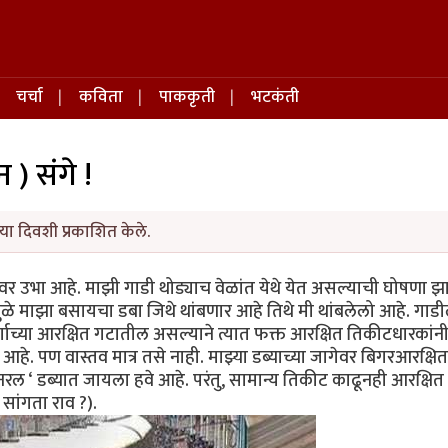
चर्चा
कविता
पाककृती
भटकंती
न ) संगे !
या दिवशी प्रकाशित केले.
ावर उभा आहे. माझी गाडी थोड्याच वेळांत येथे येत असल्याची घोषणा झ
ामुळे माझा बसायचा डबा जिथे थांबणार आहे तिथे मी थांबलेलो आहे. गाड
 वर्गाच्या आरक्षित गटातील असल्याने त्यात फक्त आरक्षित तिकीटधारकांन
हे. पण वास्तव मात्र तसे नाही. माझ्या डब्याच्या जागेवर बिगरआरक्षित
नरल ‘ डब्यात जायला हवे आहे. परंतु, सामान्य तिकीट काढूनही आरक्षित
सांगता राव ?).