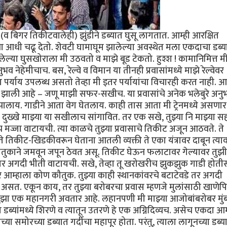
 बिगर तिकीटवालेही) झुंडीने डब्यात घुसू लागतात. आम्ही आरक्षित
ंना आधी चढू देतो. शेवटी घामाघूम झालेल्या अवस्थेत मला एकदाचा डब्य
ल्या घुसखोराला मी उठवतो व माझे बूड टेकतो. हुश्श ! कामानिमित्त म
व नेहेमीचाच. बस, रेल्वे व विमान या तीनही प्रवासांमध्ये माझे रेल्वेवर
वेचा पर्याय उपलब्ध असतो तेव्हा मी इतर पर्यायांचा विचारही करत नाही. आ
्रेयसीच झाली आहे – जणू माझी सफर-सखीच. या प्रवासांचे अनेक भलेबुरे अनु
 झालाय. गाडीने आता वेग घेतलाय. काही तास आता मी ट्रेनमध्ये असणार
दुख्खे माझ्या या सखीलाच सांगावित. तर एक सखे, तुझ्या नि माझ्या स
पच मज्जा वाटायची. त्या काळचे तुझ्या प्रवासाचे तिकीट अजून आठवते. ते
े तिकीट-खिडकीवरून घेताना आतली व्यक्ती ते एका यंत्रावर दाबून त्या
ौतुकाने जमवून जपून ठेवत असू. तिकीट घेऊन फलाटावर गेल्यावर तुझी 
 अगदी भीती वाटायची. सखे, तेव्हा तू खरोखरीच झुकझुक गाडी होतीस.
 तर आम्हाला कोण कौतुक. तुझ्या काही स्थानकांवरचे बटाटेवडे तर अगदी
सत. एकून काय, तर तुझ्या बरोबरचा प्रवास म्हणजे मुलांसाठी खाणेपि
ुझा एक महानगरी अवतार आहे. लहानपणी मी माझ्या आजोबांबरोबर मुंब
या डब्यांमध्ये शिरणे व त्यातून उतरणे हे एक अग्निदिव्यच. असेच एकदा आम
समोरच्या डब्यात गर्दीचा महापूर होता. परंतु, त्याला लागूनच्या डब्य