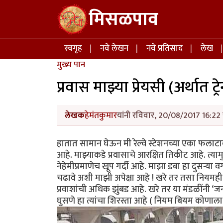
Skip to main content
मिसळपाव
Main navigation
स्वगृह
नवे लेखन
नवे प्रतिसाद
लेख
मुख्य पान
प्रवास माझ्या प्रेयसी (अर्थात ट्रे
लेखक
हेमंतकुमार
यांनी रविवार, 20/08/2017 16:22 
हातात सामान घेऊन मी रेल्वे स्टेशनच्या एका फलाट
आहे. माझ्याकडे प्रवासाचे आरक्षित तिकीट आहे. त्य
नेहेमीप्रमाणेच खूप गर्दी आहे. माझा डबा हा दुसऱ्या
चढावे अशी माझी अपेक्षा आहे ! खरे तर तसा नियमही आ
प्रवाशांची अधिक झुंबड आहे. खरे तर या मंडळींनी ‘ज
घुसणे हा त्यांचा शिरस्ता आहे ( नियम बियम कोणाला 