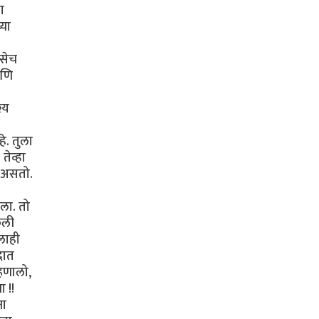
ा
्या
तसेच
आणि
्य
े. तुला
तेव्हा
 असतो.
ला. तो
ेली
लाही
दात
्हणालो,
 !!
ना