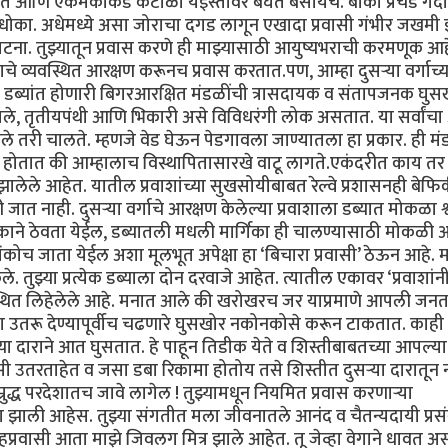
रत आणि एकमेकांकडे कंटाळा येईस्तोवर बघत बसायचे. बाकी प्रचंड गर्दी
मच धोका. अधेमध्ये असा जोराचा दगड लागून एखादा प्रवासी गंभीर जखम
ा. तुझ्यातून प्रवास करणे ही माझ्यासाठी आयुष्यभराची करमणूक आहे
े व्यवस्थित आरक्षण करूनच प्रवास करतात.पण, आम्हा दुसऱ्या वर्गाच्य
ित डब्यांत होणारी बिगरआरक्षित मंडळींची त्रासदायक व संतापजनक घुस
दीवाले, तृतीयपंथी आणि भिकारी असे विविधरंगी लोक असतात. या सर्वांच
तरी चालते. म्हणजे वेड घेऊन पेडगावला जाण्यातला हा प्रकार. ही म
होतात की आम्हालाच विस्थापितासारखे वाटू लागते.एकंदरीत काय तर द
 झालेले आहेत. यातील प्रवाशांच्या सुखसोयीबाबत रेल्वे प्रशासनही बेफि
ी जात नाही. दुसऱ्या वर्गाचे आरक्षण केलेल्या प्रवाशाला डब्यात मोकळा श
हक्काने ठेवता येईल, डब्यातली मधली मार्गिका ही चालण्यासाठी मोकळी
कोच जाता येईल अशा मूलभूत अपेक्षा हा ‘बिचारा प्रवासी’ ठेऊन आहे. म
ले. तुझ्या प्रत्येक डब्याला दोन दरवाजे आहेत. त्यातील एकावर ‘प्रवाशांन
वस्थित लिहेलेले आहे. मनात आले की खरोखरच जर याप्रमाणे आपली जनत
ा उतरू देण्यापूर्वीच चढणारे घुसखोर नकोनकोसे करून टाकतात. काही न
ा दाराने आत घुसतात. हे पाहून तिडीक येते व शिस्तीबाबतच्या आपल्या
 उतरताहेत व जसा डबा रिकामा होतोय तसे शिस्तीत दुसऱ्या दारातून 
्रुद्ध परदेशातच जावे लागेल ! तुझ्यामधून नियमित प्रवास करणाऱ्या
ाग झाली आहेस. तुझ्या संगतीत मला जीवनातले आनंद व चैतन्यदायी प्रस
्रवासी आता माझे जिवलग मित्र झाले आहेत. तू जेव्हा वेगाने धावत 