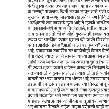
बंदिस्त डब्यातून प्रवाशांनी जिवाची घालमेल सहन क
वेळी तुझ्या दारात उभे राहून जाणाऱ्यांना तर काय
वा मरणही पावलाय. किती चटका लावून जाते अशी घटन
सुखकर व्हावा म्हणून माझ्यासारखे अनेक जण तिकिटाच
आरक्षितांचे एक कायमचे दुखः आहे.ते म्हणजे आरक्ष
या घुसखोरांमध्ये सामान्य तिकीटवाले, प्रतीक्षा या
ठाम समज असतो की कोणीही कुठल्याही डब्यात बसले 
एकदा का आरक्षित डब्यात घुसली की इतकी शिरजोर 
वर्गाचे आरक्षित डबे हे ‘’आओ जाओ घर तुम्हारा’’ असे
आहे. प्रवाशांच्या तक्रारींना तर काडीचीही किमंत दिल
घेता येईल, त्याला त्याचे सामान त्याच्या आसपास 
आणि गरज लागेल तेव्हा त्याला स्वच्छतागृहात विनासं
मी एकदा तुझ्या डब्याचे बाहेरून बारकाईने निरीक्षण के
चढण्यासाठी’ व दुसऱ्यावर ‘उतरण्यासाठी’ असे व्य
वागली तर ! पण वास्तव मात्र भीषण आहे.उतरणाऱ्यान
तर आधीच रुळांवर उतरून फलाटाच्या विरुद्ध बाजूच्य
मागासपणाची अगदी लाज वाटते. एका दारातून प्रवासी
प्रवासी चढताहेत असे ‘रम्य’ दृश्य बघायला एखाद्या सम
माझ्यासारख्या अनेकांच्या जीवनाचा तू अविभाज्य भ
अनुभवायला मिळाले आहेत. माझ्या बरोबरचे काही सहप