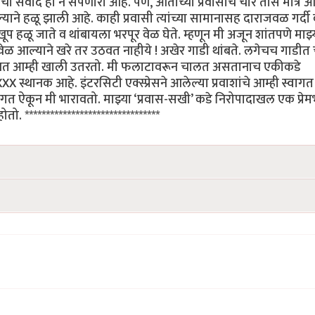
ोबरचा संवाद हा न संपणारा आहे. पण, आताच्या प्रवासाचे चार तास मात्र 
ने हळू झाली आहे. काही प्रवासी त्यांच्या सामानासह दाराजवळ गर्दी
 हळू जाते व थांबायला भरपूर वेळ घेते. म्हणून मी अजून शांतपणे माझ्
ळ आल्याने खरे तर उठवत नाहीये ! अखेर गाडी थांबते. लगेचच गाडीत 
ने रोखत आम्ही खाली उतरतो. मी फलाटावरून चालत असतानाच एकीकडे
XXX स्थानक आहे. इंटरसिटी एक्स्प्रेसने आलेल्या प्रवाशांचे आम्ही स्वागत
वागत ऐकून मी भारावतो. माझ्या ‘प्रवास-सखी’ कडे निरोपादाखल एक प्रेम
 ********************************