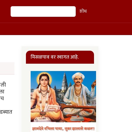
शोध
शोध
मिसळपाव वर स्वागत आहे.
ाली
ीला
ीच
 डब्यात