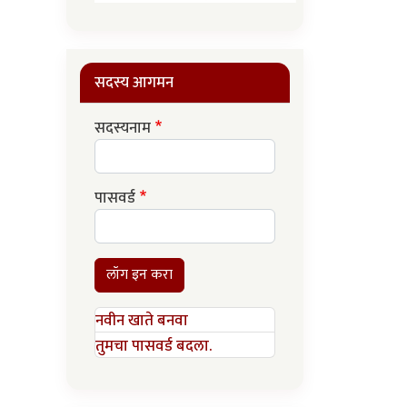
सदस्य आगमन
सदस्यनाम
पासवर्ड
लॉग इन करा
नवीन खाते बनवा
तुमचा पासवर्ड बदला.