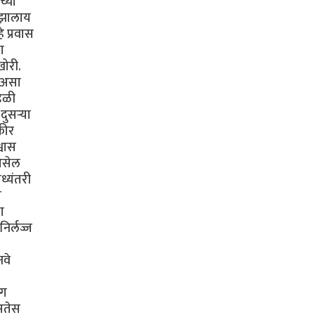
च्या
ी झालाय
 प्रवास
ा
खोरी.
ा असा
ंडळी
ुसऱ्या
कीर
्वास
 असेल
ध्यंतरी
ी
ा
िर्लज्ज
नवे
ंग
असतेस