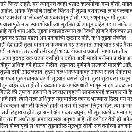
ाने फिरत राहते. मग त्यातूनच काही भन्नाट कल्पनांचा जन्म होतो. माझ्य
 आहेत. अनेक विषयांचे सखोल चिंतन मी तुझ्या बरोबरच्या लांब पल्ल्याच
 ‘एक्स्प्रेस’ व ‘लोकल’ या प्रकारांतून होतो. पण, अधूनमधून मी तुझ्या
्रवासामुळे मला स्वतःभोवतीच्या सुरक्षित कोशातून बाहेर पडता आले. 
 आहे याचे भान आले. तुझ्या प्रवासादरम्यान कधीकधी होणारे गैरप्रकार 
ुझ्यावर दरोडा पडतो अन प्रवाशांची लूटमार होते. कधी तुझ्या यंत्रणेत
देशद्रोही तुला घातपात करण्यात मग्न असतात. आयूष्यात प्रचंड नैराश
े उडी मारतात. तर कधीतरी काही भडक डोक्याचे प्रवासी आपापसातील
त. अशा हृदयद्रावक घटना कधीही न घडोत अशी माझी मनोमन प्रार्थना आह
हून अधिक वर्षे होऊन गेलीत. तुझ्यावर पूर्णपणे सरकारी मालकी आहे. 
टेही तुझ्या ठायी आढळतात. तुझ्या गलथानपणाबाबत आपण सतत ऐकताच
या एका मूळ स्थानकावर मी तुझ्यात बसलो होतो. तुला सुटायला अजून
कीतून बाहेर बघत होतो.तेवढ्यात एक गणवेषधारी माणूस माझ्याजवळ आ
ंगितले की तुमच्या डब्यांची व स्वच्छतागृहांची साफसफाई कामगारांनी क
 हवे होते. त्याने मला अधिकृत नमुन्यातील कागद भरण्यास दिला.मग म
व स्वच्छता चांगली केलेली होती व तसे मी त्याला लिहून दिले. त्या काग
 सर्व लिहायचे होते. हा अनपेक्षित प्रकार बघूनच मी सुखावलो व मनात म
य तर !” अर्थात हा अपवादात्मक अनुभव आहे. तो वरचेवर येवो ही अपेक्षा
 होण्यापूर्वी सध्याच्या तुझ्यातील मूलभूत सोयी सर्व वर्गाच्या प्रवाशां