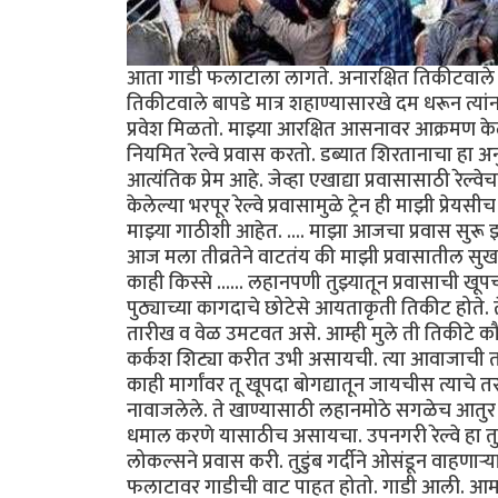
आता गाडी फलाटाला लागते. अनारक्षित तिकीटवाले (व
तिकीटवाले बापडे मात्र शहाण्यासारखे दम धरून त्या
प्रवेश मिळतो. माझ्या आरक्षित आसनावर आक्रमण केले
नियमित रेल्वे प्रवास करतो. डब्यात शिरतानाचा हा अनुभ
आत्यंतिक प्रेम आहे. जेव्हा एखाद्या प्रवासासाठी रेल्
केलेल्या भरपूर रेल्वे प्रवासामुळे ट्रेन ही माझी प
माझ्या गाठीशी आहेत. .... माझा आजचा प्रवास सुरू
आज मला तीव्रतेने वाटतंय की माझी प्रवासातील सुख 
काही किस्से ...... लहानपणी तुझ्यातून प्रवासाची खू
पुठ्याच्या कागदाचे छोटेसे आयताकृती तिकीट होते. त
तारीख व वेळ उमटवत असे. आम्ही मुले ती तिकीटे क
कर्कश शिट्या करीत उभी असायची. त्या आवाजाची तर
काही मार्गांवर तू खूपदा बोगद्यातून जायचीस त्याचे
नावाजलेले. ते खाण्यासाठी लहानमोठे सगळेच आतुर अ
धमाल करणे यासाठीच असायचा. उपनगरी रेल्वे हा त
लोकल्सने प्रवास करी. तुडुंब गर्दीने ओसंडून वाहणाऱ्
फलाटावर गाडीची वाट पाहत होतो. गाडी आली. आमच्या 