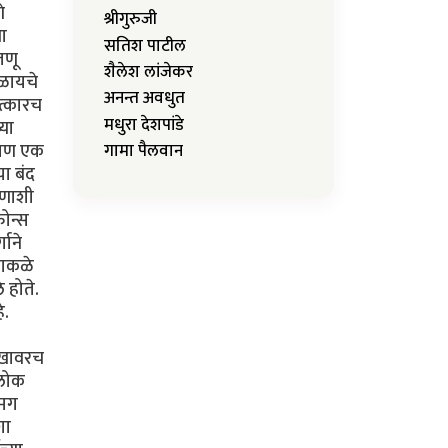
े
श्रीगुरुजी
या
सतिश पाटील
जणू
शैलेश लांजेकर
कळायचे
अनन्त अवधुत
ात्कारच
मधुरा देशपांडे
्या
. पण एक
गामा पैलवान
या बंद
ोणाशी
फोन्स
गाने
ढाकळे
 होते.
े.
सुखावरच
 लोक
 मग
शा