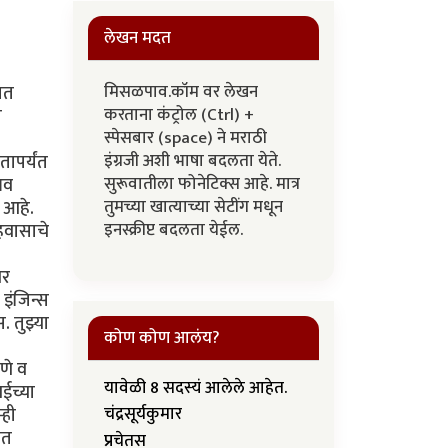
लेखन मदत
मिसळपाव.कॉम वर लेखन
ात
करताना कंट्रोल (Ctrl) +
ी
स्पेसबार (space) ने मराठी
इंग्रजी अशी भाषा बदलता येते.
तापर्यंत
सुरूवातीला फोनेटिक्स आहे. मात्र
भव
तुमच्या खात्याच्या सेटींग मधून
 आहे.
इनस्क्रीप्ट बदलता येईल.
हवासाचे
वर
इंजिन्स
 तुझ्या
कोण कोण आलंय?
णे व
यावेळी 8 सदस्यं आलेले आहेत.
ईच्या
्ही
चंद्रसूर्यकुमार
ात
प्रचेतस