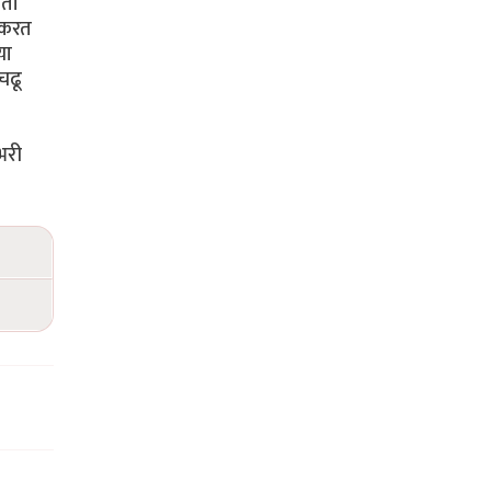
आता
 करत
या
चढू
भरी