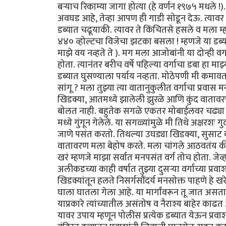
बऱ्याच रिकाम्या जागा होत्या (हे वर्णन १९७५ मधले !
अवघड आहे, तेव्हा आपण ही गाडी सोडून देऊ. त्यावर मी
डब्यात चढूयाकी. त्यावर ते किंचितसे हसले व मला म्ह
४४० व्होल्टचा विजेचा झटका बसला ! म्हणजे या डब्या
माझे वय नव्हते ते ). मग मला आजोबांनी या दोन्ही व
होता. त्यानंतर बरीच वर्षे पहिल्या वर्गाचा डबा हा माझ
डब्यात घुसण्याला पर्याय नव्हता. मोठेपणी मी कमावता 
सांगू ? मला तुझ्या त्या वातानुकुलीत वर्गाचा प्र
खिडक्या, आतमध्ये झालेली झुरळे आणि कुंद वातावर
बोलत नाही. बहुतेक सगळे एकतर मोबाईलवर चढ्या गप्
मध्ये गुंगून गेलेले. या सगळ्यांमुळे मी तिथे अक्षरशः 
जाणे पसंत करतो. तिथल्या उघड्या खिडक्या, सुसाट 
वातावरण मला बेहोष करते. मला चांगले आठवतंय की मी क
खरं म्हणजे माझा सर्वात मनपसंत वर्ग तोच होता. जेव्
अलीकडच्या काही वर्षात तुझ्या दुसऱ्या वर्गाच्या प्र
खिडक्यांतून हलते निसर्गसौंदर्य मनसोक्त पाहणे हे खर
घाला घातला गेला आहे. या मार्गांवरून तू जात असत
याप्रकारे त्यांच्यातील असंतोष व नैराश्य बाहेर काढत
यावर उपाय म्हणून पोलीस प्रत्येक डब्यात येऊन प्रव