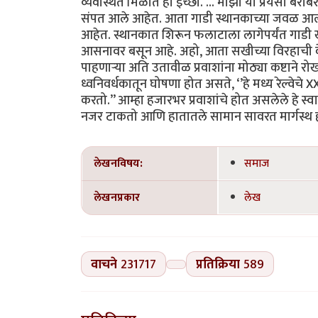
व्यवस्थित मिळोत ही इच्छा. ... माझा या प्रेयसी बर
संपत आले आहेत. आता गाडी स्थानकाच्या जवळ आल्या
आहेत. स्थानकात शिरून फलाटाला लागेपर्यंत गाडी खूप
आसनावर बसून आहे. अहो, आता सखीच्या विरहाची वे
पाहणाऱ्या अति उतावीळ प्रवाशांना मोठ्या कष्टा
ध्वनिवर्धकातून घोषणा होत असते, ‘’हे मध्य रेल्वेचे X
करतो.’’ आम्हा हजारभर प्रवाशांचे होत असलेले हे स्
नजर टाकतो आणि हातातले सामान सावरत मार्गस्थ होतो.
लेखनविषय:
समाज
लेखनप्रकार
लेख
वाचने
231717
प्रतिक्रिया
589