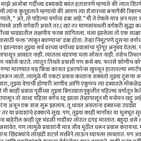
). माझे आजोबा गर्दीच्या डब्याकडे बघत हताशपणे म्हणाले की त्यात शिरण
 त्यांना कुतूहलाने म्हणालो की आपण त्या शेजारच्या बऱ्यापैकी रिकाम्
णाले, “ अरे, तो पहिल्या वर्गाचा डबा आहे.’’ मी ते ऐकले मात्र अन मला 
ंमध्ये अशी वर्गवारी असते तर.( खरं तर माणसांमधली वर्गवारी सुद्धा 
र्गांच्या भाड्यातील लक्षणीय फरक सांगितला. मला झालेला तो एक साक्ष
्यासाठी फक्त ‘लांबून बघण्याचा’ डबा होता. तेव्हा निमूटपणे दुसऱ्या वर्गाच
झाल्यावर तुझ्या सर्व वरच्या वर्गाच्या प्रवासांचा पुरेपूर अनुभव घेतला
वास मनापासून आवडत नाही. त्यातला थंडपणा मला सोसत नाही. तसेच तिथल्
ण नकोसे वाटते. त्यातून तिथले प्रवासी पण कसे बघ. फारसे कोणीच क
पा मारण्यात मग्न किंवा कानात इअरफोन्स खुपसून हातातल्या स्मार्ट
गुदमरून जातो. त्यामुळे मी एकटा प्रवास करताना शक्यतो तुझ्या दुसऱ्या वर्
वारा, तुझ्या वेगाची होणारी जाणीव आणि एकूणच त्या डब्यातले मोकळे
ाही प्रवास पूर्वीच्या तुझ्या बिगरवातानुकुलीत पहिल्या वर्गातून केले
हापासून तो साधा पहिला वर्गच रद्द झाला तेव्हापासून मी मनोमन खट्टू आह
वाशांना अजून एक त्रास सुरू झालाय. तू धावत असताना डब्याच्या उघड्या
े तर या प्रवाशांचे हक्काचे सुख. पण, तुझ्या काही मार्गांवर या मूलभूत 
ाना बाहेरील काही दुष्ट मंडळी गाडीवर जोरात दगड मारतात. बहुदा असे
 असावेत. पण त्यामुळे प्रवाशांनी मात्र जीव मुठीत धरून प्रवास करायचा.
ाशांना खिडक्यांचे लोखंडी शटर्स सक्तीने लाऊन घ्यायला लावतात. मग अ