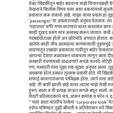
तेव्हा खिडकीतून बाहेर बघताना माझे विचारचक्रही वेग
लेखनाचे कित्येक विषय मला अशा प्रवासांमध्ये सुचले
प्रवासात करू शकलो आहे. माझा जास्त प्रवास हा तुझ्या
’passenger’ या अवताराचाही अनुभव घेतलाय. त्या प
‘महासत्ता’ वगैरे गप्पा मारणारा भारत वास्तवात काय
काही दुखःद प्रसंग मात्र अस्वस्थ करून जातात. कधी त
गडबडघोटाळा होतो अन छोटेमोठे अपघात होतात. काही 
आलेले काही जीव आत्महत्या करण्यासाठी तुझ्यापुढ
भांडणातून एखाद्या प्रवाशाला गाडीतून बाहेर फेकता
आपल्या देशात रूळांवरून धावायला लागून आता दीडशे
सरकारी यंत्रणांमध्ये आढळणारे सगळे फायदे-तो
पण, मध्यंतरी मला तुझा एक सुखद अनुभव आला. तुझ्
अवकाश होता.डब्यात तुरळक प्रवासी होते. मी खिड
सफाई कामगारांवरचा पर्यवेक्षक होता. त्याने मला सा
आहे. ती कशी झाली आहे यावर त्याला माझे लेखी मत
हुरूप आला व मी प्रत्यक्ष जाऊन सगळे बघून आलो. सर्
शेवटी प्रतिसादकाचे नाव, आसन क्रमांक व फोन नं. इ.
‘’ चला आता भारतीय रेल्वेला ‘corporate look’ येतो
तसेच भविष्यात तुझी श्रीमंती व अतिवेगवान रूपे विकसित