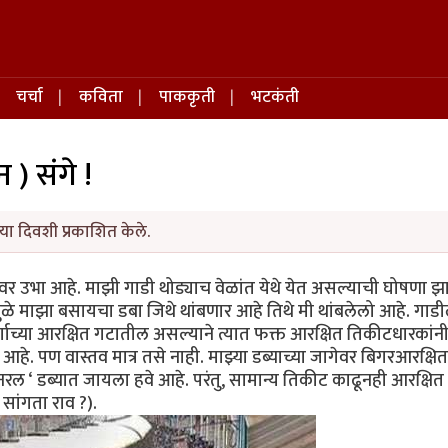
चर्चा
कविता
पाककृती
भटकंती
न ) संगे !
या दिवशी प्रकाशित केले.
ावर उभा आहे. माझी गाडी थोड्याच वेळांत येथे येत असल्याची घोषणा झ
ामुळे माझा बसायचा डबा जिथे थांबणार आहे तिथे मी थांबलेलो आहे. गाड
 वर्गाच्या आरक्षित गटातील असल्याने त्यात फक्त आरक्षित तिकीटधारकांन
हे. पण वास्तव मात्र तसे नाही. माझ्या डब्याच्या जागेवर बिगरआरक्षित
नरल ‘ डब्यात जायला हवे आहे. परंतु, सामान्य तिकीट काढूनही आरक्षित
सांगता राव ?).