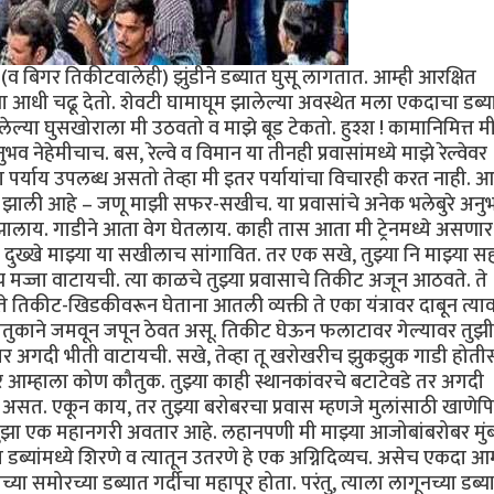
 बिगर तिकीटवालेही) झुंडीने डब्यात घुसू लागतात. आम्ही आरक्षित
ंना आधी चढू देतो. शेवटी घामाघूम झालेल्या अवस्थेत मला एकदाचा डब्य
ल्या घुसखोराला मी उठवतो व माझे बूड टेकतो. हुश्श ! कामानिमित्त म
व नेहेमीचाच. बस, रेल्वे व विमान या तीनही प्रवासांमध्ये माझे रेल्वेवर
वेचा पर्याय उपलब्ध असतो तेव्हा मी इतर पर्यायांचा विचारही करत नाही. आ
्रेयसीच झाली आहे – जणू माझी सफर-सखीच. या प्रवासांचे अनेक भलेबुरे अनु
 झालाय. गाडीने आता वेग घेतलाय. काही तास आता मी ट्रेनमध्ये असणार
दुख्खे माझ्या या सखीलाच सांगावित. तर एक सखे, तुझ्या नि माझ्या स
पच मज्जा वाटायची. त्या काळचे तुझ्या प्रवासाचे तिकीट अजून आठवते. ते
े तिकीट-खिडकीवरून घेताना आतली व्यक्ती ते एका यंत्रावर दाबून त्या
ौतुकाने जमवून जपून ठेवत असू. तिकीट घेऊन फलाटावर गेल्यावर तुझी 
 अगदी भीती वाटायची. सखे, तेव्हा तू खरोखरीच झुकझुक गाडी होतीस.
 तर आम्हाला कोण कौतुक. तुझ्या काही स्थानकांवरचे बटाटेवडे तर अगदी
सत. एकून काय, तर तुझ्या बरोबरचा प्रवास म्हणजे मुलांसाठी खाणेपि
ुझा एक महानगरी अवतार आहे. लहानपणी मी माझ्या आजोबांबरोबर मुंब
या डब्यांमध्ये शिरणे व त्यातून उतरणे हे एक अग्निदिव्यच. असेच एकदा आम
समोरच्या डब्यात गर्दीचा महापूर होता. परंतु, त्याला लागूनच्या डब्य