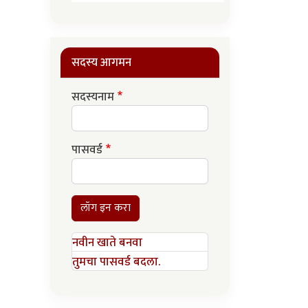
सदस्य आगमन
सदस्यनाम
पासवर्ड
लॉग इन करा
नवीन खाते बनवा
तुमचा पासवर्ड बदला.