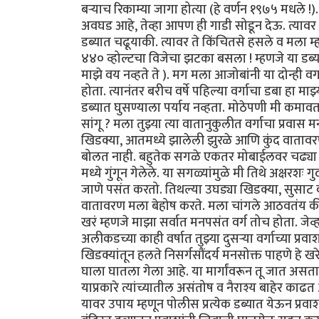
बऱ्याच रिकाम्या जागा होत्या (हे वर्णन १९७५ मधले !
अवघड आहे, तेव्हा आपण ही गाडी सोडून देऊ. त्यावर मी
डब्यात चढूयाकी. त्यावर ते किंचितसे हसले व मला म्ह
४४० व्होल्टचा विजेचा झटका बसला ! म्हणजे या डब्या
माझे वय नव्हते ते ). मग मला आजोबांनी या दोन्ही व
होता. त्यानंतर बरीच वर्षे पहिल्या वर्गाचा डबा हा माझ
डब्यात घुसण्याला पर्याय नव्हता. मोठेपणी मी कमावता 
सांगू ? मला तुझ्या त्या वातानुकुलीत वर्गाचा प्र
खिडक्या, आतमध्ये झालेली झुरळे आणि कुंद वातावर
बोलत नाही. बहुतेक सगळे एकतर मोबाईलवर चढ्या गप्
मध्ये गुंगून गेलेले. या सगळ्यांमुळे मी तिथे अक्षरशः 
जाणे पसंत करतो. तिथल्या उघड्या खिडक्या, सुसाट 
वातावरण मला बेहोष करते. मला चांगले आठवतंय की मी क
खरं म्हणजे माझा सर्वात मनपसंत वर्ग तोच होता. जेव्
अलीकडच्या काही वर्षात तुझ्या दुसऱ्या वर्गाच्या प्र
खिडक्यांतून हलते निसर्गसौंदर्य मनसोक्त पाहणे हे खर
घाला घातला गेला आहे. या मार्गांवरून तू जात असत
याप्रकारे त्यांच्यातील असंतोष व नैराश्य बाहेर काढत
यावर उपाय म्हणून पोलीस प्रत्येक डब्यात येऊन प्रव