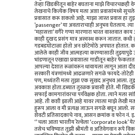
तेव्हा खिडकीतून बाहेर बघताना माझे विचारचक्रही वेग
लेखनाचे कित्येक विषय मला अशा प्रवासांमध्ये सुचले
प्रवासात करू शकलो आहे. माझा जास्त प्रवास हा तुझ्या
’passenger’ या अवताराचाही अनुभव घेतलाय. त्या प
‘महासत्ता’ वगैरे गप्पा मारणारा भारत वास्तवात काय
काही दुखःद प्रसंग मात्र अस्वस्थ करून जातात. कधी त
गडबडघोटाळा होतो अन छोटेमोठे अपघात होतात. काही 
आलेले काही जीव आत्महत्या करण्यासाठी तुझ्यापुढ
भांडणातून एखाद्या प्रवाशाला गाडीतून बाहेर फेकता
आपल्या देशात रूळांवरून धावायला लागून आता दीडशे
सरकारी यंत्रणांमध्ये आढळणारे सगळे फायदे-तो
पण, मध्यंतरी मला तुझा एक सुखद अनुभव आला. तुझ्
अवकाश होता.डब्यात तुरळक प्रवासी होते. मी खिड
सफाई कामगारांवरचा पर्यवेक्षक होता. त्याने मला सा
आहे. ती कशी झाली आहे यावर त्याला माझे लेखी मत
हुरूप आला व मी प्रत्यक्ष जाऊन सगळे बघून आलो. सर्
शेवटी प्रतिसादकाचे नाव, आसन क्रमांक व फोन नं. इ.
‘’ चला आता भारतीय रेल्वेला ‘corporate look’ येतो
तसेच भविष्यात तुझी श्रीमंती व अतिवेगवान रूपे विकसित