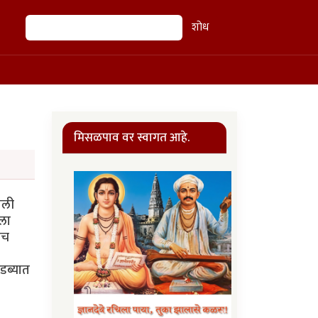
शोध
शोध
मिसळपाव वर स्वागत आहे.
ाली
ीला
ीच
 डब्यात