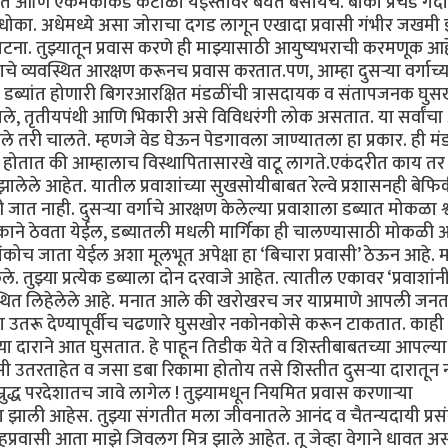
रत आणि एकमेकांकडे कंटाळा येईस्तोवर बघत बसायचे. बाकी प्रचंड गर्दी
मच धोका. अधेमध्ये असा जोराचा दगड लागून एखादा प्रवासी गंभीर जखम
ा. तुझ्यातून प्रवास करणे ही माझ्यासाठी आयुष्यभराची करमणूक आहे
े व्यवस्थित आरक्षण करूनच प्रवास करतात.पण, आम्हा दुसऱ्या वर्गाच्य
ित डब्यांत होणारी बिगरआरक्षित मंडळींची त्रासदायक व संतापजनक घुस
दीवाले, तृतीयपंथी आणि भिकारी असे विविधरंगी लोक असतात. या सर्वांच
तरी चालते. म्हणजे वेड घेऊन पेडगावला जाण्यातला हा प्रकार. ही म
होतात की आम्हालाच विस्थापितासारखे वाटू लागते.एकंदरीत काय तर द
 झालेले आहेत. यातील प्रवाशांच्या सुखसोयीबाबत रेल्वे प्रशासनही बेफि
ी जात नाही. दुसऱ्या वर्गाचे आरक्षण केलेल्या प्रवाशाला डब्यात मोकळा श
हक्काने ठेवता येईल, डब्यातली मधली मार्गिका ही चालण्यासाठी मोकळी
कोच जाता येईल अशा मूलभूत अपेक्षा हा ‘बिचारा प्रवासी’ ठेऊन आहे. म
ले. तुझ्या प्रत्येक डब्याला दोन दरवाजे आहेत. त्यातील एकावर ‘प्रवाशांन
वस्थित लिहेलेले आहे. मनात आले की खरोखरच जर याप्रमाणे आपली जनत
ा उतरू देण्यापूर्वीच चढणारे घुसखोर नकोनकोसे करून टाकतात. काही न
ा दाराने आत घुसतात. हे पाहून तिडीक येते व शिस्तीबाबतच्या आपल्या
 उतरताहेत व जसा डबा रिकामा होतोय तसे शिस्तीत दुसऱ्या दारातून 
्रुद्ध परदेशातच जावे लागेल ! तुझ्यामधून नियमित प्रवास करणाऱ्या
ाग झाली आहेस. तुझ्या संगतीत मला जीवनातले आनंद व चैतन्यदायी प्रस
्रवासी आता माझे जिवलग मित्र झाले आहेत. तू जेव्हा वेगाने धावत 