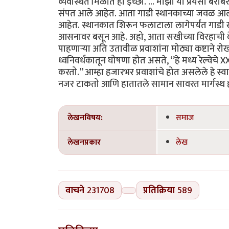
व्यवस्थित मिळोत ही इच्छा. ... माझा या प्रेयसी बर
संपत आले आहेत. आता गाडी स्थानकाच्या जवळ आल्या
आहेत. स्थानकात शिरून फलाटाला लागेपर्यंत गाडी खूप
आसनावर बसून आहे. अहो, आता सखीच्या विरहाची वे
पाहणाऱ्या अति उतावीळ प्रवाशांना मोठ्या कष्टा
ध्वनिवर्धकातून घोषणा होत असते, ‘’हे मध्य रेल्वेचे X
करतो.’’ आम्हा हजारभर प्रवाशांचे होत असलेले हे स्
नजर टाकतो आणि हातातले सामान सावरत मार्गस्थ होतो.
लेखनविषय:
समाज
लेखनप्रकार
लेख
वाचने
231708
प्रतिक्रिया
589