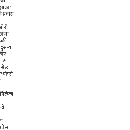
च्या
ी झालाय
 प्रवास
ा
खोरी.
ा असा
ंडळी
ुसऱ्या
कीर
्वास
 असेल
ध्यंतरी
ी
ा
िर्लज्ज
नवे
ंग
असतेस