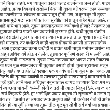
ाने फिरत राहते. मग त्यातूनच काही भन्नाट कल्पनांचा जन्म होतो. माझ्य
 आहेत. अनेक विषयांचे सखोल चिंतन मी तुझ्या बरोबरच्या लांब पल्ल्याच
 ‘एक्स्प्रेस’ व ‘लोकल’ या प्रकारांतून होतो. पण, अधूनमधून मी तुझ्या
्रवासामुळे मला स्वतःभोवतीच्या सुरक्षित कोशातून बाहेर पडता आले. 
 आहे याचे भान आले. तुझ्या प्रवासादरम्यान कधीकधी होणारे गैरप्रकार 
ुझ्यावर दरोडा पडतो अन प्रवाशांची लूटमार होते. कधी तुझ्या यंत्रणेत
देशद्रोही तुला घातपात करण्यात मग्न असतात. आयूष्यात प्रचंड नैराश
े उडी मारतात. तर कधीतरी काही भडक डोक्याचे प्रवासी आपापसातील
त. अशा हृदयद्रावक घटना कधीही न घडोत अशी माझी मनोमन प्रार्थना आह
हून अधिक वर्षे होऊन गेलीत. तुझ्यावर पूर्णपणे सरकारी मालकी आहे. 
टेही तुझ्या ठायी आढळतात. तुझ्या गलथानपणाबाबत आपण सतत ऐकताच
या एका मूळ स्थानकावर मी तुझ्यात बसलो होतो. तुला सुटायला अजून
कीतून बाहेर बघत होतो.तेवढ्यात एक गणवेषधारी माणूस माझ्याजवळ आ
ंगितले की तुमच्या डब्यांची व स्वच्छतागृहांची साफसफाई कामगारांनी क
 हवे होते. त्याने मला अधिकृत नमुन्यातील कागद भरण्यास दिला.मग म
व स्वच्छता चांगली केलेली होती व तसे मी त्याला लिहून दिले. त्या काग
 सर्व लिहायचे होते. हा अनपेक्षित प्रकार बघूनच मी सुखावलो व मनात म
य तर !” अर्थात हा अपवादात्मक अनुभव आहे. तो वरचेवर येवो ही अपेक्षा
 होण्यापूर्वी सध्याच्या तुझ्यातील मूलभूत सोयी सर्व वर्गाच्या प्रवाशां