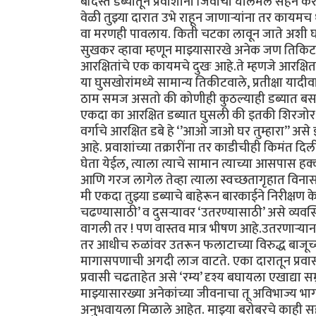
बंदिस्त डब्यातून प्रवाशांनी जिवाची घालमेल सहन क
वेळी तुझ्या दारात उभे राहून जाणाऱ्यांना तर काय
वा मरणही पावलाय. किती चटका लावून जाते अशी घटन
सुखकर व्हावा म्हणून माझ्यासारखे अनेक जण तिकिटाच
आरक्षितांचे एक कायमचे दुखः आहे.ते म्हणजे आरक्ष
या घुसखोरांमध्ये सामान्य तिकीटवाले, प्रतीक्षा या
ठाम समज असतो की कोणीही कुठल्याही डब्यात बसले 
एकदा का आरक्षित डब्यात घुसली की इतकी शिरजोर 
वर्गाचे आरक्षित डबे हे ‘’आओ जाओ घर तुम्हारा’’ असे
आहे. प्रवाशांच्या तक्रारींना तर काडीचीही किमंत दिल
घेता येईल, त्याला त्याचे सामान त्याच्या आसपास 
आणि गरज लागेल तेव्हा त्याला स्वच्छतागृहात विनासं
मी एकदा तुझ्या डब्याचे बाहेरून बारकाईने निरीक्षण के
चढण्यासाठी’ व दुसऱ्यावर ‘उतरण्यासाठी’ असे व्य
वागली तर ! पण वास्तव मात्र भीषण आहे.उतरणाऱ्यान
तर आधीच रुळांवर उतरून फलाटाच्या विरुद्ध बाजूच्य
मागासपणाची अगदी लाज वाटते. एका दारातून प्रवासी
प्रवासी चढताहेत असे ‘रम्य’ दृश्य बघायला एखाद्या सम
माझ्यासारख्या अनेकांच्या जीवनाचा तू अविभाज्य भ
अनुभवायला मिळाले आहेत. माझ्या बरोबरचे काही सहप