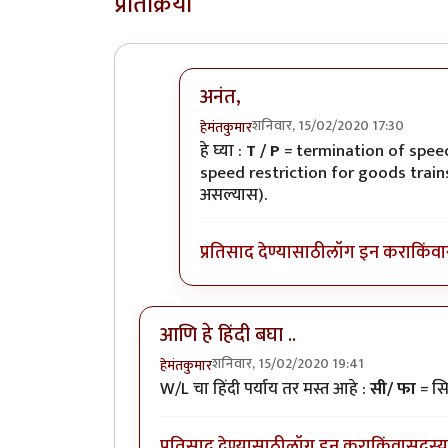
प्रतिक्रिया
अनंत,
शनिवार, 15/02/2020 17:30
हेमंतकुमार
In reply to
रेल्वे रुळांच्या
by
अनन्त्_यात्र
हे घ्या :
T / P
= termination of speed
speed restriction for goods trai
असल्यास).
प्रतिसाद देण्यासाठी
लॉग इन करा
किंवा
आणि हे हिंदी बघा ..
शनिवार, 15/02/2020 19:41
हेमंतकुमार
W/L चा हिंदी पर्याय तर मस्त आहे :
सी/ फा
= सि
प्रतिसाद देण्यासाठी
लॉग इन करा
किंवा
सदस्य 