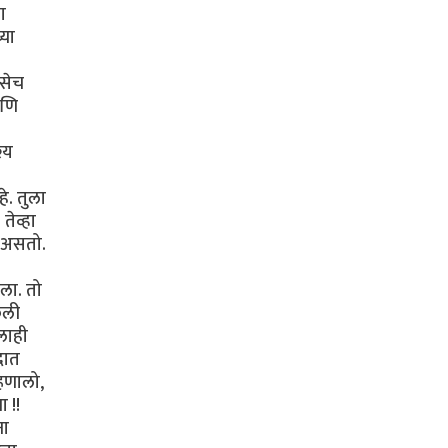
ा
्या
तसेच
आणि
्य
े. तुला
तेव्हा
 असतो.
ला. तो
ेली
लाही
दात
्हणालो,
 !!
ना