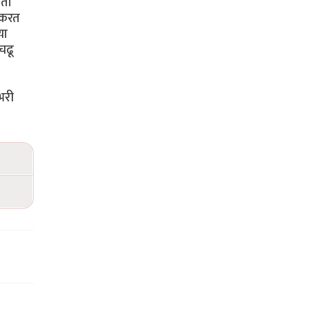
आता
 करत
या
चढू
भरी