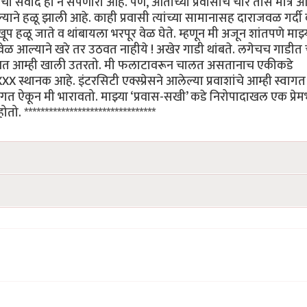
ोबरचा संवाद हा न संपणारा आहे. पण, आताच्या प्रवासाचे चार तास मात्र 
ने हळू झाली आहे. काही प्रवासी त्यांच्या सामानासह दाराजवळ गर्दी
 हळू जाते व थांबायला भरपूर वेळ घेते. म्हणून मी अजून शांतपणे माझ्
ळ आल्याने खरे तर उठवत नाहीये ! अखेर गाडी थांबते. लगेचच गाडीत 
ने रोखत आम्ही खाली उतरतो. मी फलाटावरून चालत असतानाच एकीकडे
XXX स्थानक आहे. इंटरसिटी एक्स्प्रेसने आलेल्या प्रवाशांचे आम्ही स्वागत
वागत ऐकून मी भारावतो. माझ्या ‘प्रवास-सखी’ कडे निरोपादाखल एक प्रेम
 ********************************