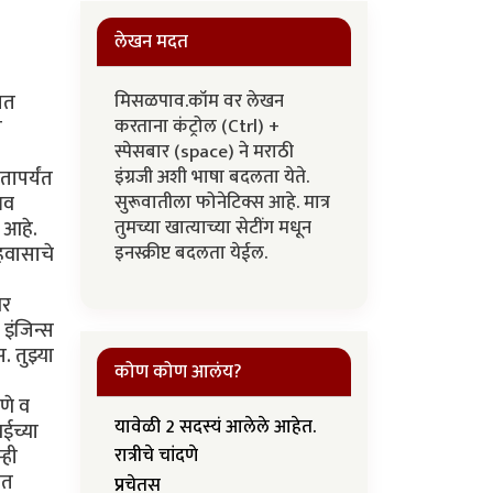
लेखन मदत
मिसळपाव.कॉम वर लेखन
ात
करताना कंट्रोल (Ctrl) +
ी
स्पेसबार (space) ने मराठी
इंग्रजी अशी भाषा बदलता येते.
तापर्यंत
सुरूवातीला फोनेटिक्स आहे. मात्र
भव
तुमच्या खात्याच्या सेटींग मधून
 आहे.
इनस्क्रीप्ट बदलता येईल.
हवासाचे
वर
इंजिन्स
 तुझ्या
कोण कोण आलंय?
णे व
यावेळी 2 सदस्यं आलेले आहेत.
ईच्या
्ही
रात्रीचे चांदणे
ात
प्रचेतस