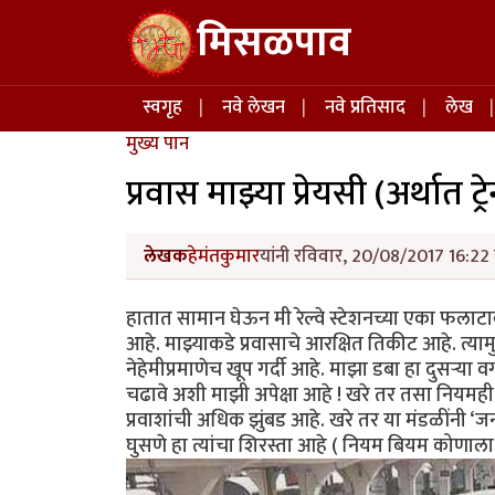
Skip to main content
मिसळपाव
Main navigation
स्वगृह
नवे लेखन
नवे प्रतिसाद
लेख
मुख्य पान
प्रवास माझ्या प्रेयसी (अर्थात ट्रे
लेखक
हेमंतकुमार
यांनी रविवार, 20/08/2017 16:22 
हातात सामान घेऊन मी रेल्वे स्टेशनच्या एका फलाट
आहे. माझ्याकडे प्रवासाचे आरक्षित तिकीट आहे. त्य
नेहेमीप्रमाणेच खूप गर्दी आहे. माझा डबा हा दुसऱ्या
चढावे अशी माझी अपेक्षा आहे ! खरे तर तसा नियमही आ
प्रवाशांची अधिक झुंबड आहे. खरे तर या मंडळींनी ‘ज
घुसणे हा त्यांचा शिरस्ता आहे ( नियम बियम कोणाला 