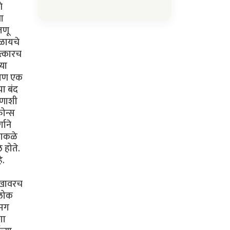
े
या
जणू
कळायचे
ात्कारच
्या
. पण एक
या बंद
ोणाशी
फोन्स
गाने
ढाकळे
 होते.
े.
सुखावरच
 लोक
 मग
शा