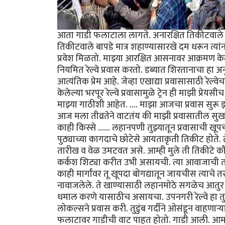
आता गाडी फलाटाला लागते. अनारक्षित तिकीटवाले (व
तिकीटवाले बापडे मात्र शहाण्यासारखे दम धरून त्या
प्रवेश मिळतो. माझ्या आरक्षित आसनावर आक्रमण केले
नियमित रेल्वे प्रवास करतो. डब्यात शिरतानाचा हा अनुभ
आत्यंतिक प्रेम आहे. जेव्हा एखाद्या प्रवासासाठी रेल्
केलेल्या भरपूर रेल्वे प्रवासामुळे ट्रेन ही माझी प
माझ्या गाठीशी आहेत. .... माझा आजचा प्रवास सुरू
आज मला तीव्रतेने वाटतंय की माझी प्रवासातील सुख 
काही किस्से ...... लहानपणी तुझ्यातून प्रवासाची खू
पुठ्याच्या कागदाचे छोटेसे आयताकृती तिकीट होते. त
तारीख व वेळ उमटवत असे. आम्ही मुले ती तिकीटे क
कर्कश शिट्या करीत उभी असायची. त्या आवाजाची तर
काही मार्गांवर तू खूपदा बोगद्यातून जायचीस त्याचे
नावाजलेले. ते खाण्यासाठी लहानमोठे सगळेच आतुर अ
धमाल करणे यासाठीच असायचा. उपनगरी रेल्वे हा त
लोकल्सने प्रवास करी. तुडुंब गर्दीने ओसंडून वाहणाऱ्
फलाटावर गाडीची वाट पाहत होतो. गाडी आली. आमच्या 