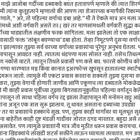
). माझे आजोबा गर्दीच्या डब्याकडे बघत हताशपणे म्हणाले की त्यात शिरण
 त्यांना कुतूहलाने म्हणालो की आपण त्या शेजारच्या बऱ्यापैकी रिकाम्
णाले, “ अरे, तो पहिल्या वर्गाचा डबा आहे.’’ मी ते ऐकले मात्र अन मला 
ंमध्ये अशी वर्गवारी असते तर.( खरं तर माणसांमधली वर्गवारी सुद्धा 
र्गांच्या भाड्यातील लक्षणीय फरक सांगितला. मला झालेला तो एक साक्ष
्यासाठी फक्त ‘लांबून बघण्याचा’ डबा होता. तेव्हा निमूटपणे दुसऱ्या वर्गाच
झाल्यावर तुझ्या सर्व वरच्या वर्गाच्या प्रवासांचा पुरेपूर अनुभव घेतला
वास मनापासून आवडत नाही. त्यातला थंडपणा मला सोसत नाही. तसेच तिथल्
ण नकोसे वाटते. त्यातून तिथले प्रवासी पण कसे बघ. फारसे कोणीच क
पा मारण्यात मग्न किंवा कानात इअरफोन्स खुपसून हातातल्या स्मार्ट
गुदमरून जातो. त्यामुळे मी एकटा प्रवास करताना शक्यतो तुझ्या दुसऱ्या वर्
वारा, तुझ्या वेगाची होणारी जाणीव आणि एकूणच त्या डब्यातले मोकळे
ाही प्रवास पूर्वीच्या तुझ्या बिगरवातानुकुलीत पहिल्या वर्गातून केले
हापासून तो साधा पहिला वर्गच रद्द झाला तेव्हापासून मी मनोमन खट्टू आह
वाशांना अजून एक त्रास सुरू झालाय. तू धावत असताना डब्याच्या उघड्या
े तर या प्रवाशांचे हक्काचे सुख. पण, तुझ्या काही मार्गांवर या मूलभूत 
ाना बाहेरील काही दुष्ट मंडळी गाडीवर जोरात दगड मारतात. बहुदा असे
 असावेत. पण त्यामुळे प्रवाशांनी मात्र जीव मुठीत धरून प्रवास करायचा.
ाशांना खिडक्यांचे लोखंडी शटर्स सक्तीने लाऊन घ्यायला लावतात. मग अ