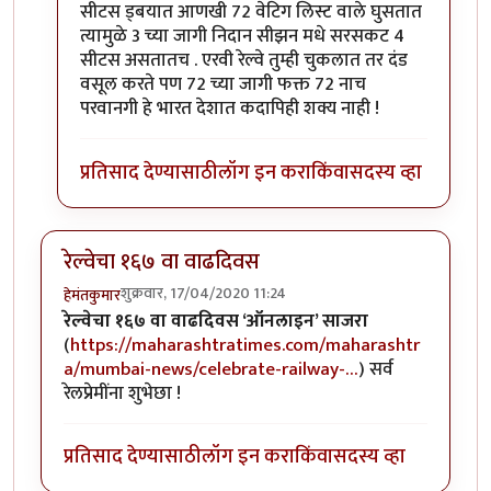
सीटस ड्बयात आणखी 72 वेटिग लिस्ट वाले घुसतात
त्यामुळे 3 च्या जागी निदान सीझन मधे सरसकट 4
सीटस असतातच . एरवी रेल्वे तुम्ही चुकलात तर दंड
वसूल करते पण 72 च्या जागी फक्त 72 नाच
परवानगी हे भारत देशात कदापिही शक्य नाही !
प्रतिसाद देण्यासाठी
लॉग इन करा
किंवा
सदस्य व्हा
रेल्वेचा १६७ वा वाढदिवस
शुक्रवार, 17/04/2020 11:24
हेमंतकुमार
रेल्वेचा १६७ वा वाढदिवस ‘ऑनलाइन’ साजरा
(
https://maharashtratimes.com/maharashtr
a/mumbai-news/celebrate-railway-…
) सर्व
रेलप्रेमींना शुभेछा !
प्रतिसाद देण्यासाठी
लॉग इन करा
किंवा
सदस्य व्हा