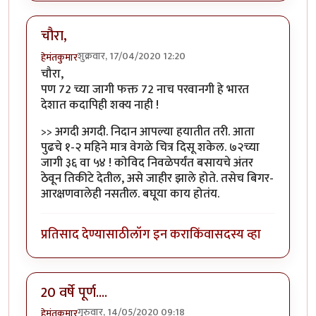
चौरा,
शुक्रवार, 17/04/2020 12:20
हेमंतकुमार
चौरा,
पण 72 च्या जागी फक्त 72 नाच परवानगी हे भारत
देशात कदापिही शक्य नाही !
>> अगदी अगदी. निदान आपल्या हयातीत तरी. आता
पुढचे १-२ महिने मात्र वेगळे चित्र दिसू शकेल. ७२च्या
जागी ३६ वा ५४ ! कोविद निवळेपर्यंत बसायचे अंतर
ठेवून तिकीटे देतील, असे जाहीर झाले होते. तसेच बिगर-
आरक्षणवालेही नसतील. बघूया काय होतंय.
प्रतिसाद देण्यासाठी
लॉग इन करा
किंवा
सदस्य व्हा
20 वर्षे पूर्ण....
गुरुवार, 14/05/2020 09:18
हेमंतकुमार