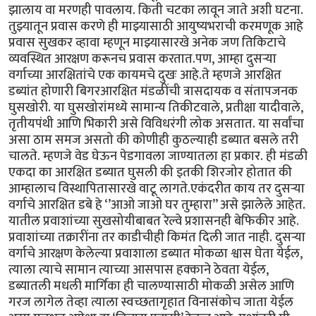
झालाय वा मरणही पावलाय. किती चटका लावून जाते अशी घटना.
तुझ्यातून प्रवास करणे ही माझ्यासाठी आयुष्यभराची करमणूक आहे
प्रवास सुखकर व्हावा म्हणून माझ्यासारखे अनेक जण तिकिटाचे
व्यवस्थित आरक्षण करूनच प्रवास करतात.पण, आम्हा दुसऱ्या
वर्गाच्या आरक्षितांचे एक कायमचे दुखः आहे.ते म्हणजे आरक्षित
डब्यांत होणारी बिगरआरक्षित मंडळींची त्रासदायक व संतापजनक
घुसखोरी. या घुसखोरांमध्ये सामान्य तिकीटवाले, प्रतीक्षा यादीवाले,
तृतीयपंथी आणि भिकारी असे विविधरंगी लोक असतात. या सर्वांचा
असा ठाम समज असतो की कोणीही कुठल्याही डब्यात बसले तरी
चालते. म्हणजे वेड घेऊन पेडगावला जाण्यातला हा प्रकार. ही मंडळी
एकदा का आरक्षित डब्यात घुसली की इतकी शिरजोर होतात की
आम्हालाच विस्थापितासारखे वाटू लागते.एकंदरीत काय तर दुसऱ्या
वर्गाचे आरक्षित डबे हे ‘’आओ जाओ घर तुम्हारा’’ असे झालेले आहेत.
यातील प्रवाशांच्या सुखसोयीबाबत रेल्वे प्रशासनही बेफिकीर आहे.
प्रवाशांच्या तक्रारींना तर काडीचीही किमंत दिली जात नाही. दुसऱ्या
वर्गाचे आरक्षण केलेल्या प्रवाशाला डब्यात मोकळा श्वास घेता येईल,
त्याला त्याचे सामान त्याच्या आसपास हक्काने ठेवता येईल,
डब्यातली मधली मार्गिका ही चालण्यासाठी मोकळी असेल आणि
गरज लागेल तेव्हा त्याला स्वच्छतागृहात विनासंकोच जाता येईल