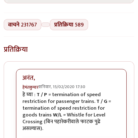
वाचने
231767
प्रतिक्रिया
589
प्रतिक्रिया
अनंत,
शनिवार, 15/02/2020 17:30
हेमंतकुमार
In reply to
रेल्वे रुळांच्या
by
अनन्त्_यात्री
हे घ्या :
T / P
= termination of speed
restriction for passenger trains.
T / G
=
termination of speed restriction for
goods trains
W/L
= Whistle for Level
Crossing (बिन पहारेकरीवाले फाटक पुढे
असल्यास).