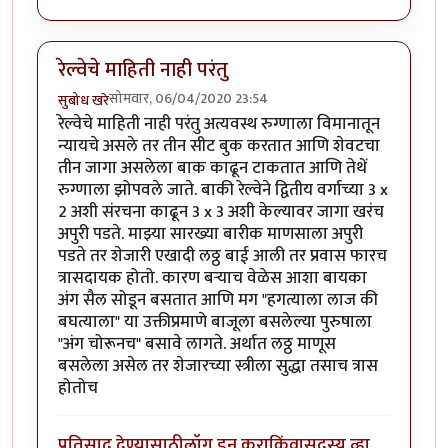
रेल्वेचे माहिती नाही परंतु
सोमवार, 06/04/2020 23:54
सुबोध खरे
रेल्वेचे माहिती नाही परंतु अत्यवस्थ रुग्णाला विमानातून
न्यायचे असले तर तीन सीट बुक करतात आणि शेवटचा
तीन जागा असलेला बाक काढून टाकतात आणि तेथें
रुग्णाला झोपवले जाते. बाकी रेल्वेने द्वितीय वर्गाच्या 3 x
2 अशी संरचना काढून 3 x 3 अशी केल्यावर जागा खरंच
अपुरी पडते. माझ्या सारख्या बारीक माणसाला अपुरी
पडते तर शेजारी एखादी लठ्ठ बाई आली तर प्रवास फारच
त्रासदायक होतो. कारण बऱ्याच वेळेस आशा बायका
अंग सैल सोडून बसतात आणि मग "हगत्याला लाज की
बघत्याला" या उक्तीप्रमाणे बाजूला बसलेल्या पुरुषाला
"अंग चोरूनच" बसावे लागते. अर्थात लठ्ठ माणूस
बसलेला असेल तर शेजारच्या स्त्रीला सुद्धा तसाच त्रास
होतोच
प्रतिसाद देण्यासाठी
लॉग इन करा
किंवा
सदस्य व्हा