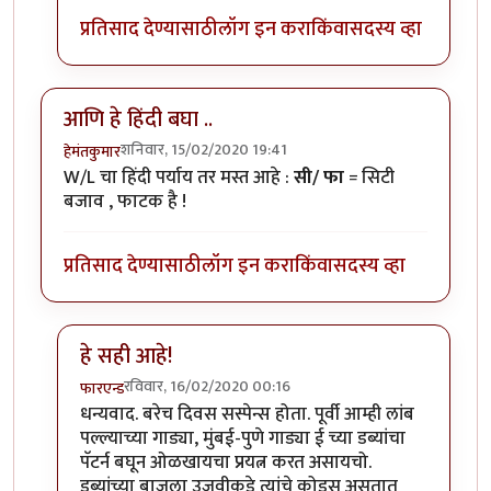
प्रतिसाद देण्यासाठी
लॉग इन करा
किंवा
सदस्य व्हा
आणि हे हिंदी बघा ..
शनिवार, 15/02/2020 19:41
हेमंतकुमार
W/L चा हिंदी पर्याय तर मस्त आहे :
सी/ फा
= सिटी
बजाव , फाटक है !
प्रतिसाद देण्यासाठी
लॉग इन करा
किंवा
सदस्य व्हा
हे सही आहे!
रविवार, 16/02/2020 00:16
फारएन्ड
In reply to
आणि हे हिंदी बघा ..
by
हेमंतकुमार
धन्यवाद. बरेच दिवस सस्पेन्स होता. पूर्वी आम्ही लांब
पल्ल्याच्या गाड्या, मुंबई-पुणे गाड्या ई च्या डब्यांचा
पॅटर्न बघून ओळखायचा प्रयत्न करत असायचो.
डब्यांच्या बाजूला उजवीकडे त्यांचे कोड्स असतात