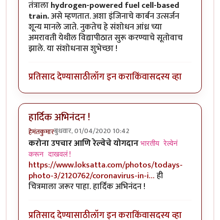
तंत्राला
hydrogen-powered fuel cell-based
train.
असे म्हणतात. अशा इंजिनाचे कार्बन उत्सर्जन
शून्य मानले जाते. नुकतेच हे संशोधन आंध्र च्या
अमरावती येथील विद्यापीठात सुरू करण्याचे सूतोवाच
झाले. या संशोधनास शुभेच्छा !
प्रतिसाद देण्यासाठी
लॉग इन करा
किंवा
सदस्य व्हा
हार्दिक अभिनंदन !
बुधवार, 01/04/2020 10:42
हेमंतकुमार
करोना उपचार आणि रेल्वेचे योगदान
भारतीय रेल्वेनं
करून दाखवलं!
https://www.loksatta.com/photos/todays-
photo-3/2120762/coronavirus-in-i…
ही
चित्रमाला जरूर पाहा. हार्दिक अभिनंदन !
प्रतिसाद देण्यासाठी
लॉग इन करा
किंवा
सदस्य व्हा