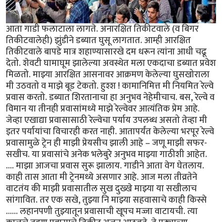
आता गाडी फलाटाला लागते. अनारक्षित तिकीटवाले (व बिगर
तिकीटवालेही) झुंडीने डब्यात घुसू लागतात. आम्ही आरक्षित
तिकीटवाले बापडे मात्र शहाण्यासारखे दम धरून त्यांना आधी चढू
देतो. शेवटी घामाघूम झालेल्या अवस्थेत मला एकदाचा डब्यात प्रवेश
मिळतो. माझ्या आरक्षित आसनावर आक्रमण केलेल्या घुसखोराला
मी उठवतो व माझे बूड टेकतो. हुश्श ! कामानिमित्त मी नियमित रेल्वे
प्रवास करतो. डब्यात शिरतानाचा हा अनुभव नेहेमीचाच. बस, रेल्वे व
विमान या तीनही प्रवासांमध्ये माझे रेल्वेवर आत्यंतिक प्रेम आहे.
जेव्हा एखाद्या प्रवासासाठी रेल्वेचा पर्याय उपलब्ध असतो तेव्हा मी
इतर पर्यायांचा विचारही करत नाही. आतापर्यंत केलेल्या भरपूर रेल्वे
प्रवासामुळे ट्रेन ही माझी प्रेयसीच झाली आहे – जणू माझी सफर-
सखीच. या प्रवासांचे अनेक भलेबुरे अनुभव माझ्या गाठीशी आहेत.
.... माझा आजचा प्रवास सुरू झालाय. गाडीने आता वेग घेतलाय.
काही तास आता मी ट्रेनमध्ये असणार आहे. आज मला तीव्रतेने
वाटतंय की माझी प्रवासातील सुख दुख्खे माझ्या या सखीलाच
सांगावित. तर एक सखे, तुझ्या नि माझ्या सहवासाचे काही किस्से
...... लहानपणी तुझ्यातून प्रवासाची खूपच मज्जा वाटायची. त्या