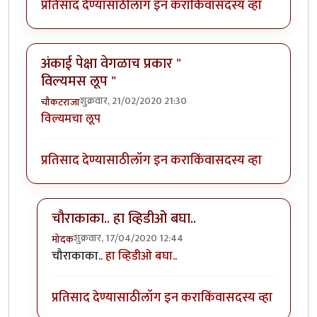
प्रतिसाद देण्यासाठी
लॉग इन करा
किंवा
सदस्य व्हा
अंकाई पेक्षा वेगळाच प्रकार "
विल्यमस लूप "
शुक्रवार, 21/02/2020 21:30
चौकटराजा
विल्यमचा लूप
प्रतिसाद देण्यासाठी
लॉग इन करा
किंवा
सदस्य व्हा
चौराकाका.. हा व्हिडीओ बघा..
शुक्रवार, 17/04/2020 12:44
मोदक
In reply to
अंकाई पेक्षा वेगळाच प्रकार " विल्यमस लूप "
by
च
चौराकाका..
हा व्हिडीओ बघा..
प्रतिसाद देण्यासाठी
लॉग इन करा
किंवा
सदस्य व्हा