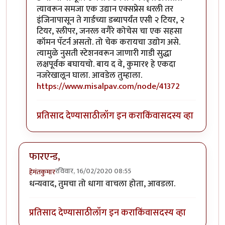
त्यावरून समजा एक उद्यान एक्सप्रेस धरली तर
इंजिनापासून ते गार्डच्या डब्यापर्यंत एसी २ टियर, २
टियर, स्लीपर, जनरल वगैरे कोचेस चा एक सहसा
कॉमन पॅटर्न असतो. तो चेक करायचा उद्योग असे.
त्यामुळे नुसती स्टेशनवरून जाणारी गाडी सुद्धा
लक्षपूर्वक बघायचो. बाय द वे, कुमार१ हे एकदा
नजरेखालून घाला. आवडेल तुम्हाला.
https://www.misalpav.com/node/41372
प्रतिसाद देण्यासाठी
लॉग इन करा
किंवा
सदस्य व्हा
फारएन्ड,
रविवार, 16/02/2020 08:55
हेमंतकुमार
धन्यवाद, तुमचा तो धागा वाचला होता, आवडला.
प्रतिसाद देण्यासाठी
लॉग इन करा
किंवा
सदस्य व्हा