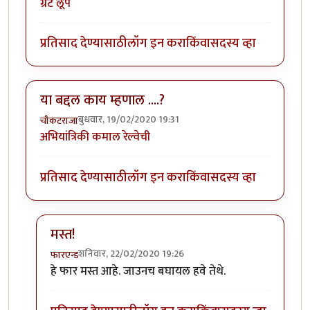
ग्रेट लूप
प्रतिसाद देण्यासाठी
लॉग इन करा
किंवा
सदस्य व्हा
या बद्दल काय म्हणाल ....?
बुधवार, 19/02/2020 19:31
चौकटराजा
अभियांत्रिकी कमाल रेल्वेची
प्रतिसाद देण्यासाठी
लॉग इन करा
किंवा
सदस्य व्हा
मस्त!
शनिवार, 22/02/2020 19:26
फारएन्ड
In reply to
या बद्दल काय म्हणाल ....?
by
चौकटराजा
हे फार मस्त आहे. जाउनच बघायल हवे तेथे.