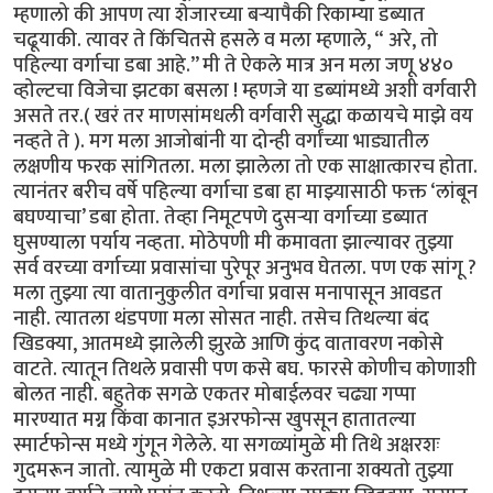
म्हणालो की आपण त्या शेजारच्या बऱ्यापैकी रिकाम्या डब्यात
चढूयाकी. त्यावर ते किंचितसे हसले व मला म्हणाले, “ अरे, तो
पहिल्या वर्गाचा डबा आहे.’’ मी ते ऐकले मात्र अन मला जणू ४४०
व्होल्टचा विजेचा झटका बसला ! म्हणजे या डब्यांमध्ये अशी वर्गवारी
असते तर.( खरं तर माणसांमधली वर्गवारी सुद्धा कळायचे माझे वय
नव्हते ते ). मग मला आजोबांनी या दोन्ही वर्गांच्या भाड्यातील
लक्षणीय फरक सांगितला. मला झालेला तो एक साक्षात्कारच होता.
त्यानंतर बरीच वर्षे पहिल्या वर्गाचा डबा हा माझ्यासाठी फक्त ‘लांबून
बघण्याचा’ डबा होता. तेव्हा निमूटपणे दुसऱ्या वर्गाच्या डब्यात
घुसण्याला पर्याय नव्हता. मोठेपणी मी कमावता झाल्यावर तुझ्या
सर्व वरच्या वर्गाच्या प्रवासांचा पुरेपूर अनुभव घेतला. पण एक सांगू ?
मला तुझ्या त्या वातानुकुलीत वर्गाचा प्रवास मनापासून आवडत
नाही. त्यातला थंडपणा मला सोसत नाही. तसेच तिथल्या बंद
खिडक्या, आतमध्ये झालेली झुरळे आणि कुंद वातावरण नकोसे
वाटते. त्यातून तिथले प्रवासी पण कसे बघ. फारसे कोणीच कोणाशी
बोलत नाही. बहुतेक सगळे एकतर मोबाईलवर चढ्या गप्पा
मारण्यात मग्न किंवा कानात इअरफोन्स खुपसून हातातल्या
स्मार्टफोन्स मध्ये गुंगून गेलेले. या सगळ्यांमुळे मी तिथे अक्षरशः
गुदमरून जातो. त्यामुळे मी एकटा प्रवास करताना शक्यतो तुझ्या