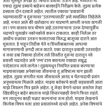
अशा मूलभूत अपेक्षा हा ‘बिचारा प्रवासी’ ठेऊन आहे. मध्यंतरी मी
एकदा तुझ्या डब्याचे बाहेरून बारकाईने निरीक्षण केले. तुझ्या प्रत्येक
डब्याला दोन दरवाजे आहेत. त्यातील एकावर ‘प्रवाशांनी
चढण्यासाठी’ व दुसऱ्यावर ‘उतरण्यासाठी’ असे व्यवस्थित लिहेलेले
आहे. मनात आले की खरोखरच जर याप्रमाणे आपली जनता वागली
तर ! पण वास्तव मात्र भीषण आहे.उतरणाऱ्याना उतरू देण्यापूर्वीच
चढणारे घुसखोर नकोनकोसे करून टाकतात. काही निर्लज्ज तर
आधीच रुळांवर उतरून फलाटाच्या विरुद्ध बाजूच्या दाराने आत
घुसतात. हे पाहून तिडीक येते व शिस्तीबाबतच्या आपल्या
मागासपणाची अगदी लाज वाटते. एका दारातून प्रवासी उतरताहेत
व जसा डबा रिकामा होतोय तसे शिस्तीत दुसऱ्या दारातून नवे
प्रवासी चढताहेत असे ‘रम्य’ दृश्य बघायला एखाद्या सम्रुद्ध
परदेशातच जावे लागेल ! तुझ्यामधून नियमित प्रवास करणाऱ्या
माझ्यासारख्या अनेकांच्या जीवनाचा तू अविभाज्य भाग झाली
आहेस. तुझ्या संगतीत मला जीवनातले आनंद व चैतन्यदायी प्रसंग
अनुभवायला मिळाले आहेत. माझ्या बरोबरचे काही सहप्रवासी आता
माझे जिवलग मित्र झाले आहेत. तू जेव्हा वेगाने धावत असतेस तेव्हा
खिडकीतून बाहेर बघताना माझे विचारचक्रही वेगाने फिरत राहते.
मग त्यातूनच काही भन्नाट कल्पनांचा जन्म होतो. माझ्या लेखनाचे
कित्येक विषय मला अशा प्रवासांमध्ये सुचले आहेत. अनेक विषयांचे