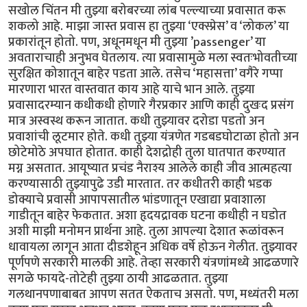
सखोल चिंतन मी तुझ्या बरोबरच्या लांब पल्ल्याच्या प्रवासात करू
शकलो आहे. माझा जास्त प्रवास हा तुझ्या ‘एक्स्प्रेस’ व ‘लोकल’ या
प्रकारांतून होतो. पण, अधूनमधून मी तुझ्या ’passenger’ या
अवताराचाही अनुभव घेतलाय. त्या प्रवासामुळे मला स्वतःभोवतीच्या
सुरक्षित कोशातून बाहेर पडता आले. तसेच ‘महासत्ता’ वगैरे गप्पा
मारणारा भारत वास्तवात काय आहे याचे भान आले. तुझ्या
प्रवासादरम्यान कधीकधी होणारे गैरप्रकार आणि काही दुखःद प्रसंग
मात्र अस्वस्थ करून जातात. कधी तुझ्यावर दरोडा पडतो अन
प्रवाशांची लूटमार होते. कधी तुझ्या यंत्रणेत गडबडघोटाळा होतो अन
छोटेमोठे अपघात होतात. काही देशद्रोही तुला घातपात करण्यात
मग्न असतात. आयूष्यात प्रचंड नैराश्य आलेले काही जीव आत्महत्या
करण्यासाठी तुझ्यापुढे उडी मारतात. तर कधीतरी काही भडक
डोक्याचे प्रवासी आपापसातील भांडणातून एखाद्या प्रवाशाला
गाडीतून बाहेर फेकतात. अशा हृदयद्रावक घटना कधीही न घडोत
अशी माझी मनोमन प्रार्थना आहे. तुला आपल्या देशात रूळांवरून
धावायला लागून आता दीडशेहून अधिक वर्षे होऊन गेलीत. तुझ्यावर
पूर्णपणे सरकारी मालकी आहे. तेव्हा सरकारी यंत्रणांमध्ये आढळणारे
सगळे फायदे-तोटेही तुझ्या ठायी आढळतात. तुझ्या
गलथानपणाबाबत आपण सतत ऐकताच असतो. पण, मध्यंतरी मला