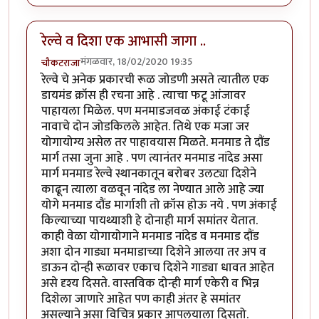
रेल्वे व दिशा एक आभासी जागा ..
मंगळवार, 18/02/2020 19:35
चौकटराजा
रेल्वे चे अनेक प्रकारची रूळ जोडणी असते त्यातील एक
डायमंड क्रॉस ही रचना आहे . त्याचा फटू आंजावर
पाहायला मिळेल. पण मनमाडजवळ अंकाई टंकाई
नावाचे दोन जोडकिलले आहेत. तिथे एक मजा जर
योगायोग्य असेल तर पाहावयास मिळते. मनमाड ते दौंड
मार्ग तसा जुना आहे . पण त्यानंतर मनमाड नांदेड असा
मार्ग मनमाड रेल्वे स्थानकातून बरोबर उलट्या दिशेने
काढून त्याला वळवून नांदेड ला नेण्यात आले आहे ज्या
योगे मनमाड दौंड मार्गाशी तो क्रॉस होऊ नये . पण अंकाई
किल्याच्या पायथ्याशी हे दोनाही मार्ग समांतर येतात.
काही वेळा योगायोगाने मनमाड नांदेड व मनमाड दौंड
अशा दोन गाड्या मनमाडाच्या दिशेने आलया तर अप व
डाऊन दोन्ही रूळावर एकाच दिशेने गाड्या धावत आहेत
असे दृश्य दिसते. वास्तविक दोन्ही मार्ग एकेरी व भिन्न
दिशेला जाणारे आहेत पण काही अंतर हे समांतर
असल्याने असा विचित्र प्रकार आपलयाला दिसतो.