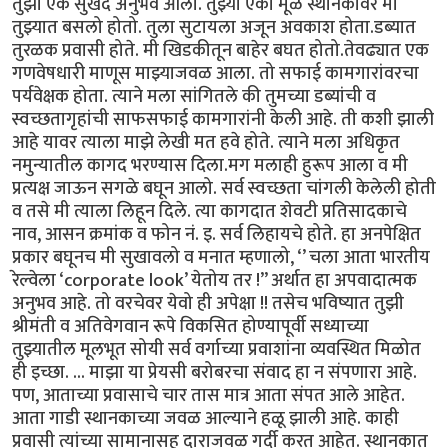
तुझा एक सुखद अनुभव आला. तुझ्या एका मूळ स्थानकावर मी
तुझ्यात बसलो होतो. तुला सुटायला अजून अवकाश होता.डब्यात
तुरळक प्रवासी होते. मी खिडकीतून बाहेर बघत होतो.तेवढ्यात एक
गणवेषधारी माणूस माझ्याजवळ आला. तो सफाई कामगारांवरचा
पर्यवेक्षक होता. त्याने मला सांगितले की तुमच्या डब्यांची व
स्वच्छतागृहांची साफसफाई कामगारांनी केली आहे. ती कशी झाली
आहे यावर त्याला माझे लेखी मत हवे होते. त्याने मला अधिकृत
नमुन्यातील कागद भरण्यास दिला.मग मलाही हुरूप आला व मी
प्रत्यक्ष जाऊन सगळे बघून आलो. सर्व स्वच्छता चांगली केलेली होती
व तसे मी त्याला लिहून दिले. त्या कागदात शेवटी प्रतिसादकाचे
नाव, आसन क्रमांक व फोन नं. इ. सर्व लिहायचे होते. हा अनपेक्षित
प्रकार बघूनच मी सुखावलो व मनात म्हणालो, ‘’ चला आता भारतीय
रेल्वेला ‘corporate look’ येतोय तर !” अर्थात हा अपवादात्मक
अनुभव आहे. तो वरचेवर येवो ही अपेक्षा !! तसेच भविष्यात तुझी
श्रीमंती व अतिवेगवान रूपे विकसित होण्यापूर्वी सध्याच्या
तुझ्यातील मूलभूत सोयी सर्व वर्गाच्या प्रवाशांना व्यवस्थित मिळोत
ही इच्छा. ... माझा या प्रेयसी बरोबरचा संवाद हा न संपणारा आहे.
पण, आताच्या प्रवासाचे चार तास मात्र आता संपत आले आहेत.
आता गाडी स्थानकाच्या जवळ आल्याने हळू झाली आहे. काही
प्रवासी त्यांच्या सामानासह दाराजवळ गर्दी करत आहेत. स्थानकात