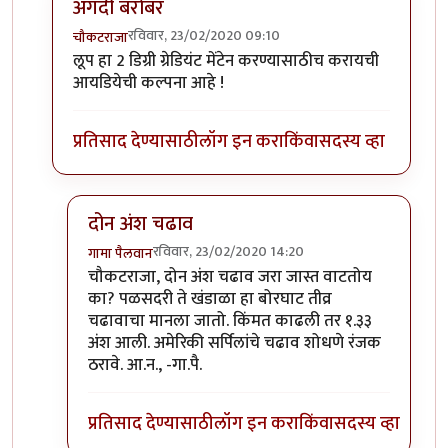
अगदी बरोबर
रविवार, 23/02/2020 09:10
चौकटराजा
In reply to
विल्यम व ग्रेट लूप
by
गामा पैलवान
लूप हा 2 डिग्री ग्रेडियंट मेंटेन करण्यासाठीच करायची
आयडियेची कल्पना आहे !
प्रतिसाद देण्यासाठी
लॉग इन करा
किंवा
सदस्य व्हा
दोन अंश चढाव
रविवार, 23/02/2020 14:20
गामा पैलवान
In reply to
अगदी बरोबर
by
चौकटराजा
चौकटराजा, दोन अंश चढाव जरा जास्त वाटतोय
का? पळसदरी ते खंडाळा हा बोरघाट तीव्र
चढावाचा मानला जातो. किंमत काढली तर १.३३
अंश आली. अमेरिकी सर्पिलांचे चढाव शोधणे रंजक
ठरावे. आ.न., -गा.पै.
प्रतिसाद देण्यासाठी
लॉग इन करा
किंवा
सदस्य व्हा