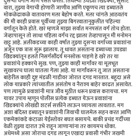
दुसऱ्या वर्गाने जाणे पसंत करतो. तिथल्या उघड्या खिडक्या, सुसाट
वारा, तुझ्या वेगाची होणारी जाणीव आणि एकूणच त्या डब्यातले
मोकळेढाकळे वातावरण मला बेहोष करते. मला चांगले आठवतंय
की मी काही प्रवास पूर्वीच्या तुझ्या बिगरवातानुकुलीत पहिल्या
वर्गातून केले होते. खरं म्हणजे माझा सर्वात मनपसंत वर्ग तोच होता.
जेव्हापासून तो साधा पहिला वर्गच रद्द झाला तेव्हापासून मी मनोमन
खट्टू आहे. अलीकडच्या काही वर्षात तुझ्या दुसऱ्या वर्गाच्या प्रवाशांना
अजून एक त्रास सुरू झालाय. तू धावत असताना डब्याच्या उघड्या
खिडक्यांतून हलते निसर्गसौंदर्य मनसोक्त पाहणे हे खरे तर या
प्रवाशांचे हक्काचे सुख. पण, तुझ्या काही मार्गांवर या मूलभूत
सुखावरच घाला घातला गेला आहे. या मार्गांवरून तू जात असताना
बाहेरील काही दुष्ट मंडळी गाडीवर जोरात दगड मारतात. बहुदा असे
लोक याप्रकारे त्यांच्यातील असंतोष व नैराश्य बाहेर काढत असावेत.
पण त्यामुळे प्रवाशांनी मात्र जीव मुठीत धरून प्रवास करायचा. मग
यावर उपाय म्हणून पोलीस प्रत्येक डब्यात येऊन प्रवाशांना
खिडक्यांचे लोखंडी शटर्स सक्तीने लाऊन घ्यायला लावतात. मग
अशा बंदिस्त डब्यातून प्रवाशांनी जिवाची घालमेल सहन करत आणि
एकमेकांकडे कंटाळा येईस्तोवर बघत बसायचे. बाकी प्रचंड गर्दीच्या
वेळी तुझ्या दारात उभे राहून जाणाऱ्यांना तर कायमच धोका.
अधेमध्ये असा जोराचा दगड लागून एखादा प्रवासी गंभीर जखमी