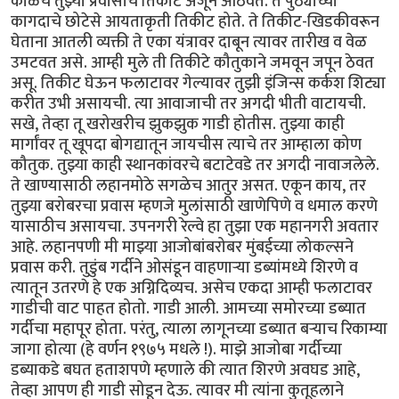
काळचे तुझ्या प्रवासाचे तिकीट अजून आठवते. ते पुठ्याच्या
कागदाचे छोटेसे आयताकृती तिकीट होते. ते तिकीट-खिडकीवरून
घेताना आतली व्यक्ती ते एका यंत्रावर दाबून त्यावर तारीख व वेळ
उमटवत असे. आम्ही मुले ती तिकीटे कौतुकाने जमवून जपून ठेवत
असू. तिकीट घेऊन फलाटावर गेल्यावर तुझी इंजिन्स कर्कश शिट्या
करीत उभी असायची. त्या आवाजाची तर अगदी भीती वाटायची.
सखे, तेव्हा तू खरोखरीच झुकझुक गाडी होतीस. तुझ्या काही
मार्गांवर तू खूपदा बोगद्यातून जायचीस त्याचे तर आम्हाला कोण
कौतुक. तुझ्या काही स्थानकांवरचे बटाटेवडे तर अगदी नावाजलेले.
ते खाण्यासाठी लहानमोठे सगळेच आतुर असत. एकून काय, तर
तुझ्या बरोबरचा प्रवास म्हणजे मुलांसाठी खाणेपिणे व धमाल करणे
यासाठीच असायचा. उपनगरी रेल्वे हा तुझा एक महानगरी अवतार
आहे. लहानपणी मी माझ्या आजोबांबरोबर मुंबईच्या लोकल्सने
प्रवास करी. तुडुंब गर्दीने ओसंडून वाहणाऱ्या डब्यांमध्ये शिरणे व
त्यातून उतरणे हे एक अग्निदिव्यच. असेच एकदा आम्ही फलाटावर
गाडीची वाट पाहत होतो. गाडी आली. आमच्या समोरच्या डब्यात
गर्दीचा महापूर होता. परंतु, त्याला लागूनच्या डब्यात बऱ्याच रिकाम्या
जागा होत्या (हे वर्णन १९७५ मधले !). माझे आजोबा गर्दीच्या
डब्याकडे बघत हताशपणे म्हणाले की त्यात शिरणे अवघड आहे,
तेव्हा आपण ही गाडी सोडून देऊ. त्यावर मी त्यांना कुतूहलाने