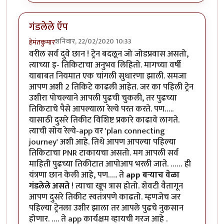
गंडलेले ऍप
शनिवार, 22/02/2020 10:33
हेमंतकुमार
वरील सर्व दुवे छान ! ट्रेन बदलून जो जोडप्रवास असतो,
त्याच्या इ- तिकिटाचा अनुभव लिहितो. मागच्या वर्षी
याबाबत नियमात एक चांगली सुधारणा झाली. समजा
आपण अशी 2 तिकिटे काढली आहेत. जर का पहिली ट्रेन
उशीरा पोचल्याने आपली पुढची चुकली, तर पुढच्या
तिकिटाचे पैसे आपल्याला रेल्वे परत करते. पण…..
यासाठी दुसरे तिकीट विशिष्ट प्रकारे काढावे लागते.
त्याची सोय रेल्वे-app वर 'plan connecting
journey' अशी आहे. तिथे आपण आपल्या पहिल्या
तिकिटाचा PNR टाकायचा असतो. मग आपली सर्व
माहिती पुढच्या तिकीटात आपोआप भरली जाते. …… ही
यंत्रणा छान केली आहे, पण….. ते
app बऱ्याच वेळा
गंडलेले असते
! त्याचा खूप त्रास होतो. शेवटी वैतागून
आपण दुसरे तिकीट स्वतंत्रपणे काढतो. म्हणजेच जर
पहिल्या ट्रेनला उशीर झाला तर आपले पुढचे नुकसान
होणार. …. ते app कार्यक्षम व्हायची गरज आहे .