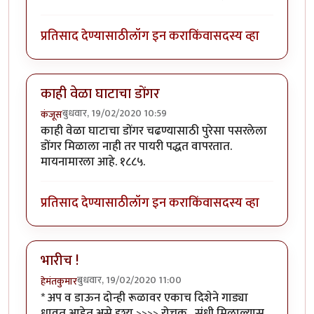
प्रतिसाद देण्यासाठी
लॉग इन करा
किंवा
सदस्य व्हा
काही वेळा घाटाचा डोंगर
बुधवार, 19/02/2020 10:59
कंजूस
काही वेळा घाटाचा डोंगर चढण्यासाठी पुरेसा पसरलेला
डोंगर मिळाला नाही तर पायरी पद्धत वापरतात.
मायनामारला आहे. १८८५.
प्रतिसाद देण्यासाठी
लॉग इन करा
किंवा
सदस्य व्हा
भारीच !
बुधवार, 19/02/2020 11:00
हेमंतकुमार
* अप व डाऊन दोन्ही रूळावर एकाच दिशेने गाड्या
धावत आहेत असे दृश्य >>>> रोचक . संधी मिळाल्यास