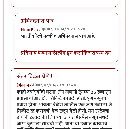
अभिनंदनास पात्र
बुधवार, 01/04/2020 15:20
Nitin Palkar
In reply to
हार्दिक अभिनंदन !
by
हेमंतकुमार
भारतीय रेल्वे नक्कीच अभिनंदनास पात्र आहे.
प्रतिसाद देण्यासाठी
लॉग इन करा
किंवा
सदस्य व्हा
अंतर विकत घेणे !
रविवार, 05/04/2020 15:40
हेमंतकुमार
काही वर्षांपूर्वीची घटना. तीन जणांनी ट्रेनच्या
2S
डब्यातून
प्रवासाची आरक्षित तिकिटे काढली होती. पूर्ण बसूनचा
प्रवास होता. आयत्या वेळेस त्यांतील एक जण गळाला. ते
तिकीट रद्द करायची वेळ टळून गेली होती. मग उरलेल्या
दोघांनी ठरवले की तिघांच्या जागेत ऐसपैस बसून मधली
जागा कुणाला द्यायची नाही. आता या डब्यात कायमच