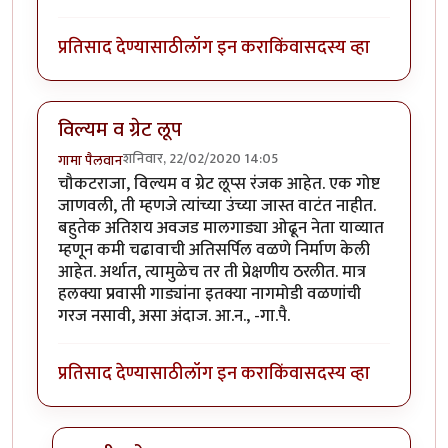
प्रतिसाद देण्यासाठी
लॉग इन करा
किंवा
सदस्य व्हा
विल्यम व ग्रेट लूप
शनिवार, 22/02/2020 14:05
गामा पैलवान
चौकटराजा, विल्यम व ग्रेट लूप्स रंजक आहेत. एक गोष्ट
जाणवली, ती म्हणजे त्यांच्या उंच्या जास्त वाटंत नाहीत.
बहुतेक अतिशय अवजड मालगाड्या ओढून नेता याव्यात
म्हणून कमी चढावाची अतिसर्पिल वळणे निर्माण केली
आहेत. अर्थात, त्यामुळेच तर ती प्रेक्षणीय ठरलीत. मात्र
हलक्या प्रवासी गाड्यांना इतक्या नागमोडी वळणांची
गरज नसावी, असा अंदाज. आ.न., -गा.पै.
प्रतिसाद देण्यासाठी
लॉग इन करा
किंवा
सदस्य व्हा