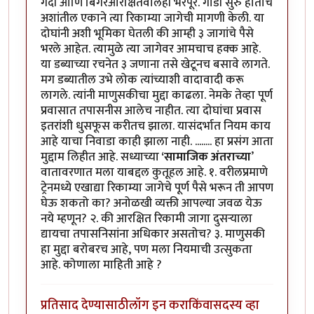
गर्दी आणि बिगरआरक्षितवालेही भरपूर. गाडी सुरु होताच
अशांतील एकाने त्या रिकाम्या जागेची मागणी केली. या
दोघांनी अशी भूमिका घेतली की आम्ही ३ जागांचे पैसे
भरले आहेत. त्यामुळे त्या जागेवर आमचाच हक्क आहे.
या डब्याच्या रचनेत ३ जणाना तसे खेटूनच बसावे लागते.
मग डब्यातील उभे लोक त्यांच्याशी वादावादी करू
लागले. त्यांनी माणुसकीचा मुद्दा काढला. नेमके तेव्हा पूर्ण
प्रवासात तपासनीस आलेच नाहीत. त्या दोघांचा प्रवास
इतरांशी धुसफूस करीतच झाला. यासंदर्भात नियम काय
आहे याचा निवाडा काही झाला नाही. ........ हा प्रसंग आता
मुद्दाम लिहीत आहे. सध्याच्या
‘सामाजिक अंतराच्या
’
वातावरणात मला याबद्दल कुतूहल आहे. १. वरीलप्रमाणे
ट्रेनमध्ये एखाद्या रिकाम्या जागेचे पूर्ण पैसे भरून ती आपण
घेऊ शकतो का? अनोळखी व्यक्ती आपल्या जवळ येऊ
नये म्हणून? २. की आरक्षित रिकामी जागा दुसऱ्याला
द्यायचा तपासनिसांना अधिकार असतोच? ३. माणुसकी
हा मुद्दा बरोबरच आहे, पण मला नियमाची उत्सुकता
आहे. कोणाला माहिती आहे ?
प्रतिसाद देण्यासाठी
लॉग इन करा
किंवा
सदस्य व्हा