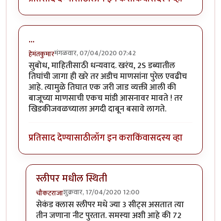
...
मंगळवार, 07/04/2020 07:42
हेमंतकुमार
सुबोध, माहितीसाठी धन्यवाद. खरंय, 2S डब्यातील
तिघांची जागा ही खरे तर अडीच माणसांना पुरेल एवढीच
आहे. त्यामुळे तिघात एक जरी जाड व्यक्ती आली की
बाजूच्या माणसाची एकच मांडी आसनावर मावते ! तर
खिडकीजवळच्याला अगदी दाबून बसावे लागते.
प्रतिसाद देण्यासाठी
लॉग इन करा
किंवा
सदस्य व्हा
स्लीपर मधील स्थिती
शुक्रवार, 17/04/2020 12:00
चौकटराजा
In reply to
...
by
हेमंतकुमार
सेकंड क्लास स्लीपर मधे ज्या 3 सीट्स असतात त्या
तीन जणाना नीट पुरतात. समस्या अशी आहे की 72