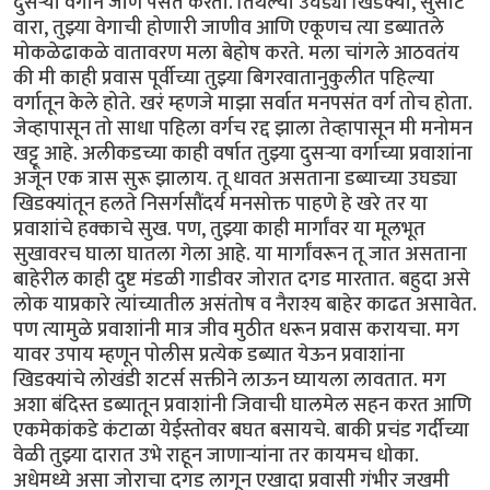
दुसऱ्या वर्गाने जाणे पसंत करतो. तिथल्या उघड्या खिडक्या, सुसाट
वारा, तुझ्या वेगाची होणारी जाणीव आणि एकूणच त्या डब्यातले
मोकळेढाकळे वातावरण मला बेहोष करते. मला चांगले आठवतंय
की मी काही प्रवास पूर्वीच्या तुझ्या बिगरवातानुकुलीत पहिल्या
वर्गातून केले होते. खरं म्हणजे माझा सर्वात मनपसंत वर्ग तोच होता.
जेव्हापासून तो साधा पहिला वर्गच रद्द झाला तेव्हापासून मी मनोमन
खट्टू आहे. अलीकडच्या काही वर्षात तुझ्या दुसऱ्या वर्गाच्या प्रवाशांना
अजून एक त्रास सुरू झालाय. तू धावत असताना डब्याच्या उघड्या
खिडक्यांतून हलते निसर्गसौंदर्य मनसोक्त पाहणे हे खरे तर या
प्रवाशांचे हक्काचे सुख. पण, तुझ्या काही मार्गांवर या मूलभूत
सुखावरच घाला घातला गेला आहे. या मार्गांवरून तू जात असताना
बाहेरील काही दुष्ट मंडळी गाडीवर जोरात दगड मारतात. बहुदा असे
लोक याप्रकारे त्यांच्यातील असंतोष व नैराश्य बाहेर काढत असावेत.
पण त्यामुळे प्रवाशांनी मात्र जीव मुठीत धरून प्रवास करायचा. मग
यावर उपाय म्हणून पोलीस प्रत्येक डब्यात येऊन प्रवाशांना
खिडक्यांचे लोखंडी शटर्स सक्तीने लाऊन घ्यायला लावतात. मग
अशा बंदिस्त डब्यातून प्रवाशांनी जिवाची घालमेल सहन करत आणि
एकमेकांकडे कंटाळा येईस्तोवर बघत बसायचे. बाकी प्रचंड गर्दीच्या
वेळी तुझ्या दारात उभे राहून जाणाऱ्यांना तर कायमच धोका.
अधेमध्ये असा जोराचा दगड लागून एखादा प्रवासी गंभीर जखमी