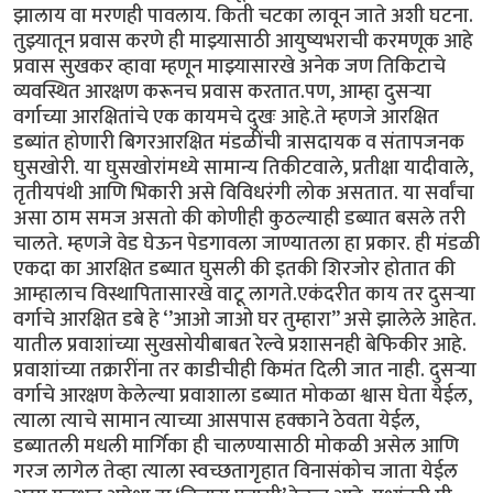
झालाय वा मरणही पावलाय. किती चटका लावून जाते अशी घटना.
तुझ्यातून प्रवास करणे ही माझ्यासाठी आयुष्यभराची करमणूक आहे
प्रवास सुखकर व्हावा म्हणून माझ्यासारखे अनेक जण तिकिटाचे
व्यवस्थित आरक्षण करूनच प्रवास करतात.पण, आम्हा दुसऱ्या
वर्गाच्या आरक्षितांचे एक कायमचे दुखः आहे.ते म्हणजे आरक्षित
डब्यांत होणारी बिगरआरक्षित मंडळींची त्रासदायक व संतापजनक
घुसखोरी. या घुसखोरांमध्ये सामान्य तिकीटवाले, प्रतीक्षा यादीवाले,
तृतीयपंथी आणि भिकारी असे विविधरंगी लोक असतात. या सर्वांचा
असा ठाम समज असतो की कोणीही कुठल्याही डब्यात बसले तरी
चालते. म्हणजे वेड घेऊन पेडगावला जाण्यातला हा प्रकार. ही मंडळी
एकदा का आरक्षित डब्यात घुसली की इतकी शिरजोर होतात की
आम्हालाच विस्थापितासारखे वाटू लागते.एकंदरीत काय तर दुसऱ्या
वर्गाचे आरक्षित डबे हे ‘’आओ जाओ घर तुम्हारा’’ असे झालेले आहेत.
यातील प्रवाशांच्या सुखसोयीबाबत रेल्वे प्रशासनही बेफिकीर आहे.
प्रवाशांच्या तक्रारींना तर काडीचीही किमंत दिली जात नाही. दुसऱ्या
वर्गाचे आरक्षण केलेल्या प्रवाशाला डब्यात मोकळा श्वास घेता येईल,
त्याला त्याचे सामान त्याच्या आसपास हक्काने ठेवता येईल,
डब्यातली मधली मार्गिका ही चालण्यासाठी मोकळी असेल आणि
गरज लागेल तेव्हा त्याला स्वच्छतागृहात विनासंकोच जाता येईल