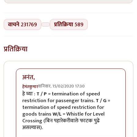
वाचने
231769
प्रतिक्रिया
589
प्रतिक्रिया
अनंत,
शनिवार, 15/02/2020 17:30
हेमंतकुमार
In reply to
रेल्वे रुळांच्या
by
अनन्त्_यात्री
हे घ्या :
T / P
= termination of speed
restriction for passenger trains.
T / G
=
termination of speed restriction for
goods trains
W/L
= Whistle for Level
Crossing (बिन पहारेकरीवाले फाटक पुढे
असल्यास).