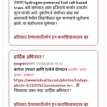
तंत्राला
hydrogen-powered fuel cell-based
train.
असे म्हणतात. अशा इंजिनाचे कार्बन उत्सर्जन
शून्य मानले जाते. नुकतेच हे संशोधन आंध्र च्या
अमरावती येथील विद्यापीठात सुरू करण्याचे सूतोवाच
झाले. या संशोधनास शुभेच्छा !
प्रतिसाद देण्यासाठी
लॉग इन करा
किंवा
सदस्य व्हा
हार्दिक अभिनंदन !
बुधवार, 01/04/2020 10:42
हेमंतकुमार
करोना उपचार आणि रेल्वेचे योगदान
भारतीय रेल्वेनं
करून दाखवलं!
https://www.loksatta.com/photos/todays-
photo-3/2120762/coronavirus-in-i…
ही
चित्रमाला जरूर पाहा. हार्दिक अभिनंदन !
प्रतिसाद देण्यासाठी
लॉग इन करा
किंवा
सदस्य व्हा