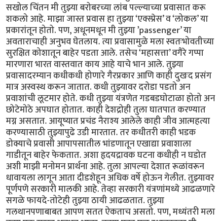
सखोल चिंतन मी तुझ्या बरोबरच्या लांब पल्ल्याच्या प्रवासात करू
शकलो आहे. माझा जास्त प्रवास हा तुझ्या ‘एक्स्प्रेस’ व ‘लोकल’ या
प्रकारांतून होतो. पण, अधूनमधून मी तुझ्या ’passenger’ या
अवताराचाही अनुभव घेतलाय. त्या प्रवासामुळे मला स्वतःभोवतीच्या
सुरक्षित कोशातून बाहेर पडता आले. तसेच ‘महासत्ता’ वगैरे गप्पा
मारणारा भारत वास्तवात काय आहे याचे भान आले. तुझ्या
प्रवासादरम्यान कधीकधी होणारे गैरप्रकार आणि काही दुखःद प्रसंग
मात्र अस्वस्थ करून जातात. कधी तुझ्यावर दरोडा पडतो अन
प्रवाशांची लूटमार होते. कधी तुझ्या यंत्रणेत गडबडघोटाळा होतो अन
छोटेमोठे अपघात होतात. काही देशद्रोही तुला घातपात करण्यात
मग्न असतात. आयूष्यात प्रचंड नैराश्य आलेले काही जीव आत्महत्या
करण्यासाठी तुझ्यापुढे उडी मारतात. तर कधीतरी काही भडक
डोक्याचे प्रवासी आपापसातील भांडणातून एखाद्या प्रवाशाला
गाडीतून बाहेर फेकतात. अशा हृदयद्रावक घटना कधीही न घडोत
अशी माझी मनोमन प्रार्थना आहे. तुला आपल्या देशात रूळांवरून
धावायला लागून आता दीडशेहून अधिक वर्षे होऊन गेलीत. तुझ्यावर
पूर्णपणे सरकारी मालकी आहे. तेव्हा सरकारी यंत्रणांमध्ये आढळणारे
सगळे फायदे-तोटेही तुझ्या ठायी आढळतात. तुझ्या
गलथानपणाबाबत आपण सतत ऐकताच असतो. पण, मध्यंतरी मला