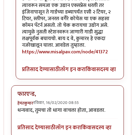
त्यावरून समजा एक उद्यान एक्सप्रेस धरली तर
इंजिनापासून ते गार्डच्या डब्यापर्यंत एसी २ टियर, २
टियर, स्लीपर, जनरल वगैरे कोचेस चा एक सहसा
कॉमन पॅटर्न असतो. तो चेक करायचा उद्योग असे.
त्यामुळे नुसती स्टेशनवरून जाणारी गाडी सुद्धा
लक्षपूर्वक बघायचो. बाय द वे, कुमार१ हे एकदा
नजरेखालून घाला. आवडेल तुम्हाला.
https://www.misalpav.com/node/41372
प्रतिसाद देण्यासाठी
लॉग इन करा
किंवा
सदस्य व्हा
फारएन्ड,
रविवार, 16/02/2020 08:55
हेमंतकुमार
धन्यवाद, तुमचा तो धागा वाचला होता, आवडला.
प्रतिसाद देण्यासाठी
लॉग इन करा
किंवा
सदस्य व्हा