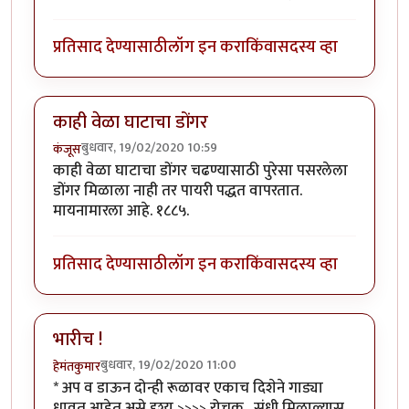
प्रतिसाद देण्यासाठी
लॉग इन करा
किंवा
सदस्य व्हा
काही वेळा घाटाचा डोंगर
बुधवार, 19/02/2020 10:59
कंजूस
काही वेळा घाटाचा डोंगर चढण्यासाठी पुरेसा पसरलेला
डोंगर मिळाला नाही तर पायरी पद्धत वापरतात.
मायनामारला आहे. १८८५.
प्रतिसाद देण्यासाठी
लॉग इन करा
किंवा
सदस्य व्हा
भारीच !
बुधवार, 19/02/2020 11:00
हेमंतकुमार
* अप व डाऊन दोन्ही रूळावर एकाच दिशेने गाड्या
धावत आहेत असे दृश्य >>>> रोचक . संधी मिळाल्यास