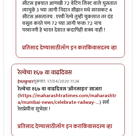
सीटस ड्बयात आणखी 72 वेटिग लिस्ट वाले घुसतात
त्यामुळे 3 च्या जागी निदान सीझन मधे सरसकट 4
सीटस असतातच . एरवी रेल्वे तुम्ही चुकलात तर दंड
वसूल करते पण 72 च्या जागी फक्त 72 नाच
परवानगी हे भारत देशात कदापिही शक्य नाही !
प्रतिसाद देण्यासाठी
लॉग इन करा
किंवा
सदस्य व्हा
रेल्वेचा १६७ वा वाढदिवस
शुक्रवार, 17/04/2020 11:24
हेमंतकुमार
रेल्वेचा १६७ वा वाढदिवस ‘ऑनलाइन’ साजरा
(
https://maharashtratimes.com/maharashtr
a/mumbai-news/celebrate-railway-…
) सर्व
रेलप्रेमींना शुभेछा !
प्रतिसाद देण्यासाठी
लॉग इन करा
किंवा
सदस्य व्हा