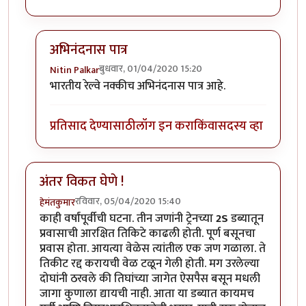
अभिनंदनास पात्र
बुधवार, 01/04/2020 15:20
Nitin Palkar
In reply to
हार्दिक अभिनंदन !
by
हेमंतकुमार
भारतीय रेल्वे नक्कीच अभिनंदनास पात्र आहे.
प्रतिसाद देण्यासाठी
लॉग इन करा
किंवा
सदस्य व्हा
अंतर विकत घेणे !
रविवार, 05/04/2020 15:40
हेमंतकुमार
काही वर्षांपूर्वीची घटना. तीन जणांनी ट्रेनच्या
2S
डब्यातून
प्रवासाची आरक्षित तिकिटे काढली होती. पूर्ण बसूनचा
प्रवास होता. आयत्या वेळेस त्यांतील एक जण गळाला. ते
तिकीट रद्द करायची वेळ टळून गेली होती. मग उरलेल्या
दोघांनी ठरवले की तिघांच्या जागेत ऐसपैस बसून मधली
जागा कुणाला द्यायची नाही. आता या डब्यात कायमच