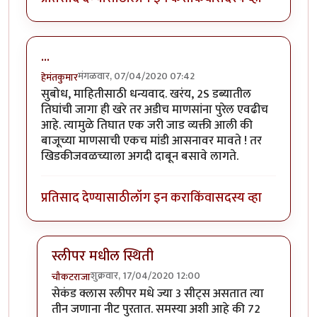
...
मंगळवार, 07/04/2020 07:42
हेमंतकुमार
सुबोध, माहितीसाठी धन्यवाद. खरंय, 2S डब्यातील
तिघांची जागा ही खरे तर अडीच माणसांना पुरेल एवढीच
आहे. त्यामुळे तिघात एक जरी जाड व्यक्ती आली की
बाजूच्या माणसाची एकच मांडी आसनावर मावते ! तर
खिडकीजवळच्याला अगदी दाबून बसावे लागते.
प्रतिसाद देण्यासाठी
लॉग इन करा
किंवा
सदस्य व्हा
स्लीपर मधील स्थिती
शुक्रवार, 17/04/2020 12:00
चौकटराजा
In reply to
...
by
हेमंतकुमार
सेकंड क्लास स्लीपर मधे ज्या 3 सीट्स असतात त्या
तीन जणाना नीट पुरतात. समस्या अशी आहे की 72