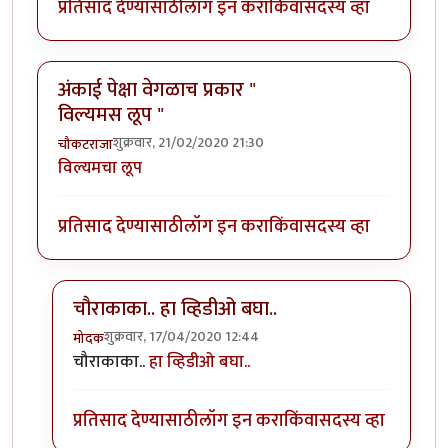
प्रतिसाद देण्यासाठी
लॉग इन करा
किंवा
सदस्य व्हा
अंकाई पेक्षा वेगळाच प्रकार "
विल्यमस लूप "
शुक्रवार, 21/02/2020 21:30
चौकटराजा
विल्यमचा लूप
प्रतिसाद देण्यासाठी
लॉग इन करा
किंवा
सदस्य व्हा
चौराकाका.. हा व्हिडीओ बघा..
शुक्रवार, 17/04/2020 12:44
मोदक
In reply to
अंकाई पेक्षा वेगळाच प्रकार " विल्यमस लूप "
by
च
चौराकाका..
हा व्हिडीओ बघा..
प्रतिसाद देण्यासाठी
लॉग इन करा
किंवा
सदस्य व्हा