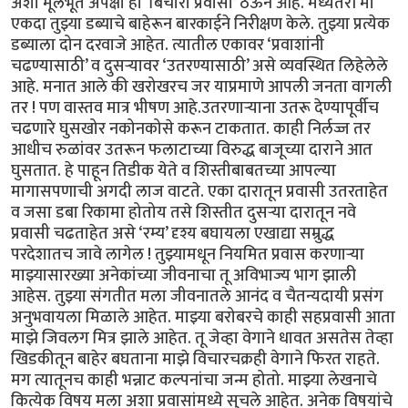
अशा मूलभूत अपेक्षा हा ‘बिचारा प्रवासी’ ठेऊन आहे. मध्यंतरी मी
एकदा तुझ्या डब्याचे बाहेरून बारकाईने निरीक्षण केले. तुझ्या प्रत्येक
डब्याला दोन दरवाजे आहेत. त्यातील एकावर ‘प्रवाशांनी
चढण्यासाठी’ व दुसऱ्यावर ‘उतरण्यासाठी’ असे व्यवस्थित लिहेलेले
आहे. मनात आले की खरोखरच जर याप्रमाणे आपली जनता वागली
तर ! पण वास्तव मात्र भीषण आहे.उतरणाऱ्याना उतरू देण्यापूर्वीच
चढणारे घुसखोर नकोनकोसे करून टाकतात. काही निर्लज्ज तर
आधीच रुळांवर उतरून फलाटाच्या विरुद्ध बाजूच्या दाराने आत
घुसतात. हे पाहून तिडीक येते व शिस्तीबाबतच्या आपल्या
मागासपणाची अगदी लाज वाटते. एका दारातून प्रवासी उतरताहेत
व जसा डबा रिकामा होतोय तसे शिस्तीत दुसऱ्या दारातून नवे
प्रवासी चढताहेत असे ‘रम्य’ दृश्य बघायला एखाद्या सम्रुद्ध
परदेशातच जावे लागेल ! तुझ्यामधून नियमित प्रवास करणाऱ्या
माझ्यासारख्या अनेकांच्या जीवनाचा तू अविभाज्य भाग झाली
आहेस. तुझ्या संगतीत मला जीवनातले आनंद व चैतन्यदायी प्रसंग
अनुभवायला मिळाले आहेत. माझ्या बरोबरचे काही सहप्रवासी आता
माझे जिवलग मित्र झाले आहेत. तू जेव्हा वेगाने धावत असतेस तेव्हा
खिडकीतून बाहेर बघताना माझे विचारचक्रही वेगाने फिरत राहते.
मग त्यातूनच काही भन्नाट कल्पनांचा जन्म होतो. माझ्या लेखनाचे
कित्येक विषय मला अशा प्रवासांमध्ये सुचले आहेत. अनेक विषयांचे