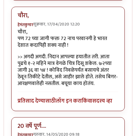
चौरा,
शुक्रवार, 17/04/2020 12:20
हेमंतकुमार
चौरा,
पण 72 च्या जागी फक्त 72 नाच परवानगी हे भारत
देशात कदापिही शक्य नाही !
>> अगदी अगदी. निदान आपल्या हयातीत तरी. आता
पुढचे १-२ महिने मात्र वेगळे चित्र दिसू शकेल. ७२च्या
जागी ३६ वा ५४ ! कोविद निवळेपर्यंत बसायचे अंतर
ठेवून तिकीटे देतील, असे जाहीर झाले होते. तसेच बिगर-
आरक्षणवालेही नसतील. बघूया काय होतंय.
प्रतिसाद देण्यासाठी
लॉग इन करा
किंवा
सदस्य व्हा
20 वर्षे पूर्ण....
गुरुवार, 14/05/2020 09:18
हेमंतकुमार