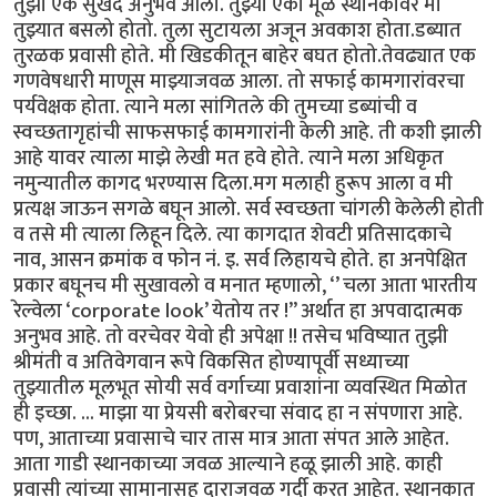
तुझा एक सुखद अनुभव आला. तुझ्या एका मूळ स्थानकावर मी
तुझ्यात बसलो होतो. तुला सुटायला अजून अवकाश होता.डब्यात
तुरळक प्रवासी होते. मी खिडकीतून बाहेर बघत होतो.तेवढ्यात एक
गणवेषधारी माणूस माझ्याजवळ आला. तो सफाई कामगारांवरचा
पर्यवेक्षक होता. त्याने मला सांगितले की तुमच्या डब्यांची व
स्वच्छतागृहांची साफसफाई कामगारांनी केली आहे. ती कशी झाली
आहे यावर त्याला माझे लेखी मत हवे होते. त्याने मला अधिकृत
नमुन्यातील कागद भरण्यास दिला.मग मलाही हुरूप आला व मी
प्रत्यक्ष जाऊन सगळे बघून आलो. सर्व स्वच्छता चांगली केलेली होती
व तसे मी त्याला लिहून दिले. त्या कागदात शेवटी प्रतिसादकाचे
नाव, आसन क्रमांक व फोन नं. इ. सर्व लिहायचे होते. हा अनपेक्षित
प्रकार बघूनच मी सुखावलो व मनात म्हणालो, ‘’ चला आता भारतीय
रेल्वेला ‘corporate look’ येतोय तर !” अर्थात हा अपवादात्मक
अनुभव आहे. तो वरचेवर येवो ही अपेक्षा !! तसेच भविष्यात तुझी
श्रीमंती व अतिवेगवान रूपे विकसित होण्यापूर्वी सध्याच्या
तुझ्यातील मूलभूत सोयी सर्व वर्गाच्या प्रवाशांना व्यवस्थित मिळोत
ही इच्छा. ... माझा या प्रेयसी बरोबरचा संवाद हा न संपणारा आहे.
पण, आताच्या प्रवासाचे चार तास मात्र आता संपत आले आहेत.
आता गाडी स्थानकाच्या जवळ आल्याने हळू झाली आहे. काही
प्रवासी त्यांच्या सामानासह दाराजवळ गर्दी करत आहेत. स्थानकात