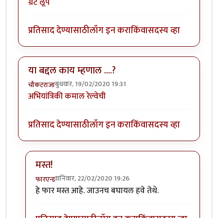
ग्रेट लूप
प्रतिसाद देण्यासाठी
लॉग इन करा
किंवा
सदस्य व्हा
या बद्दल काय म्हणाल ....?
बुधवार, 19/02/2020 19:31
चौकटराजा
अभियांत्रिकी कमाल रेल्वेची
प्रतिसाद देण्यासाठी
लॉग इन करा
किंवा
सदस्य व्हा
मस्त!
शनिवार, 22/02/2020 19:26
फारएन्ड
In reply to
या बद्दल काय म्हणाल ....?
by
चौकटराजा
हे फार मस्त आहे. जाउनच बघायल हवे तेथे.