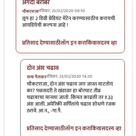
अगदी बरोबर
रविवार, 23/02/2020 09:10
चौकटराजा
In reply to
विल्यम व ग्रेट लूप
by
गामा पैलवान
लूप हा 2 डिग्री ग्रेडियंट मेंटेन करण्यासाठीच करायची
आयडियेची कल्पना आहे !
प्रतिसाद देण्यासाठी
लॉग इन करा
किंवा
सदस्य व्हा
दोन अंश चढाव
रविवार, 23/02/2020 14:20
गामा पैलवान
In reply to
अगदी बरोबर
by
चौकटराजा
चौकटराजा, दोन अंश चढाव जरा जास्त वाटतोय
का? पळसदरी ते खंडाळा हा बोरघाट तीव्र
चढावाचा मानला जातो. किंमत काढली तर १.३३
अंश आली. अमेरिकी सर्पिलांचे चढाव शोधणे रंजक
ठरावे. आ.न., -गा.पै.
प्रतिसाद देण्यासाठी
लॉग इन करा
किंवा
सदस्य व्हा