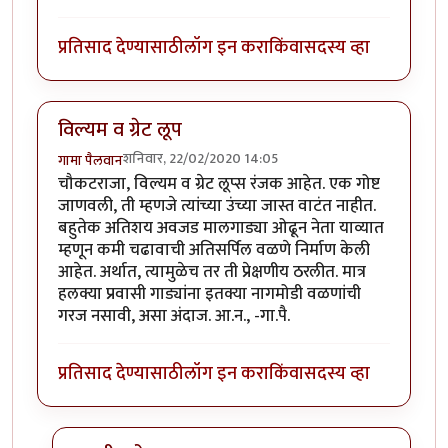
प्रतिसाद देण्यासाठी
लॉग इन करा
किंवा
सदस्य व्हा
विल्यम व ग्रेट लूप
शनिवार, 22/02/2020 14:05
गामा पैलवान
चौकटराजा, विल्यम व ग्रेट लूप्स रंजक आहेत. एक गोष्ट
जाणवली, ती म्हणजे त्यांच्या उंच्या जास्त वाटंत नाहीत.
बहुतेक अतिशय अवजड मालगाड्या ओढून नेता याव्यात
म्हणून कमी चढावाची अतिसर्पिल वळणे निर्माण केली
आहेत. अर्थात, त्यामुळेच तर ती प्रेक्षणीय ठरलीत. मात्र
हलक्या प्रवासी गाड्यांना इतक्या नागमोडी वळणांची
गरज नसावी, असा अंदाज. आ.न., -गा.पै.
प्रतिसाद देण्यासाठी
लॉग इन करा
किंवा
सदस्य व्हा