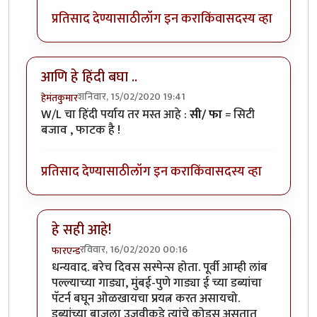
प्रतिसाद देण्यासाठी
लॉग इन करा
किंवा
सदस्य व्हा
आणि हे हिंदी बघा ..
शनिवार, 15/02/2020 19:41
हेमंतकुमार
W/L चा हिंदी पर्याय तर मस्त आहे :
सी/ फा
= सिटी
बजाव , फाटक है !
प्रतिसाद देण्यासाठी
लॉग इन करा
किंवा
सदस्य व्हा
हे सही आहे!
रविवार, 16/02/2020 00:16
फारएन्ड
In reply to
आणि हे हिंदी बघा ..
by
हेमंतकुमार
धन्यवाद. बरेच दिवस सस्पेन्स होता. पूर्वी आम्ही लांब
पल्ल्याच्या गाड्या, मुंबई-पुणे गाड्या ई च्या डब्यांचा
पॅटर्न बघून ओळखायचा प्रयत्न करत असायचो.
डब्यांच्या बाजूला उजवीकडे त्यांचे कोड्स असतात