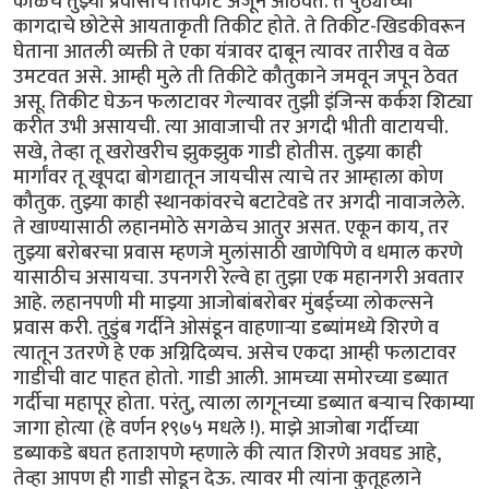
काळचे तुझ्या प्रवासाचे तिकीट अजून आठवते. ते पुठ्याच्या
कागदाचे छोटेसे आयताकृती तिकीट होते. ते तिकीट-खिडकीवरून
घेताना आतली व्यक्ती ते एका यंत्रावर दाबून त्यावर तारीख व वेळ
उमटवत असे. आम्ही मुले ती तिकीटे कौतुकाने जमवून जपून ठेवत
असू. तिकीट घेऊन फलाटावर गेल्यावर तुझी इंजिन्स कर्कश शिट्या
करीत उभी असायची. त्या आवाजाची तर अगदी भीती वाटायची.
सखे, तेव्हा तू खरोखरीच झुकझुक गाडी होतीस. तुझ्या काही
मार्गांवर तू खूपदा बोगद्यातून जायचीस त्याचे तर आम्हाला कोण
कौतुक. तुझ्या काही स्थानकांवरचे बटाटेवडे तर अगदी नावाजलेले.
ते खाण्यासाठी लहानमोठे सगळेच आतुर असत. एकून काय, तर
तुझ्या बरोबरचा प्रवास म्हणजे मुलांसाठी खाणेपिणे व धमाल करणे
यासाठीच असायचा. उपनगरी रेल्वे हा तुझा एक महानगरी अवतार
आहे. लहानपणी मी माझ्या आजोबांबरोबर मुंबईच्या लोकल्सने
प्रवास करी. तुडुंब गर्दीने ओसंडून वाहणाऱ्या डब्यांमध्ये शिरणे व
त्यातून उतरणे हे एक अग्निदिव्यच. असेच एकदा आम्ही फलाटावर
गाडीची वाट पाहत होतो. गाडी आली. आमच्या समोरच्या डब्यात
गर्दीचा महापूर होता. परंतु, त्याला लागूनच्या डब्यात बऱ्याच रिकाम्या
जागा होत्या (हे वर्णन १९७५ मधले !). माझे आजोबा गर्दीच्या
डब्याकडे बघत हताशपणे म्हणाले की त्यात शिरणे अवघड आहे,
तेव्हा आपण ही गाडी सोडून देऊ. त्यावर मी त्यांना कुतूहलाने