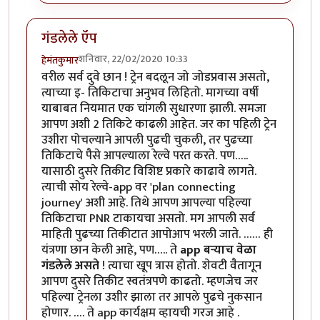
गंडलेले ऍप
शनिवार, 22/02/2020 10:33
हेमंतकुमार
वरील सर्व दुवे छान ! ट्रेन बदलून जो जोडप्रवास असतो,
त्याच्या इ- तिकिटाचा अनुभव लिहितो. मागच्या वर्षी
याबाबत नियमात एक चांगली सुधारणा झाली. समजा
आपण अशी 2 तिकिटे काढली आहेत. जर का पहिली ट्रेन
उशीरा पोचल्याने आपली पुढची चुकली, तर पुढच्या
तिकिटाचे पैसे आपल्याला रेल्वे परत करते. पण…..
यासाठी दुसरे तिकीट विशिष्ट प्रकारे काढावे लागते.
त्याची सोय रेल्वे-app वर 'plan connecting
journey' अशी आहे. तिथे आपण आपल्या पहिल्या
तिकिटाचा PNR टाकायचा असतो. मग आपली सर्व
माहिती पुढच्या तिकीटात आपोआप भरली जाते. …… ही
यंत्रणा छान केली आहे, पण….. ते
app बऱ्याच वेळा
गंडलेले असते
! त्याचा खूप त्रास होतो. शेवटी वैतागून
आपण दुसरे तिकीट स्वतंत्रपणे काढतो. म्हणजेच जर
पहिल्या ट्रेनला उशीर झाला तर आपले पुढचे नुकसान
होणार. …. ते app कार्यक्षम व्हायची गरज आहे .