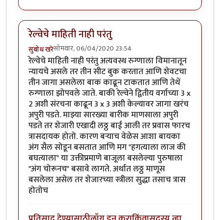
रेल्वेचे माहिती नाही परंतु
सोमवार, 06/04/2020 23:54
सुबोध खरे
रेल्वेचे माहिती नाही परंतु अत्यवस्थ रुग्णाला विमानातून
न्यायचे असले तर तीन सीट बुक करतात आणि शेवटचा
तीन जागा असलेला बाक काढून टाकतात आणि तेथें
रुग्णाला झोपवले जाते. बाकी रेल्वेने द्वितीय वर्गाच्या 3 x
2 अशी संरचना काढून 3 x 3 अशी केल्यावर जागा खरंच
अपुरी पडते. माझ्या सारख्या बारीक माणसाला अपुरी
पडते तर शेजारी एखादी लठ्ठ बाई आली तर प्रवास फारच
त्रासदायक होतो. कारण बऱ्याच वेळेस आशा बायका
अंग सैल सोडून बसतात आणि मग "हगत्याला लाज की
बघत्याला" या उक्तीप्रमाणे बाजूला बसलेल्या पुरुषाला
"अंग चोरूनच" बसावे लागते. अर्थात लठ्ठ माणूस
बसलेला असेल तर शेजारच्या स्त्रीला सुद्धा तसाच त्रास
होतोच
प्रतिसाद देण्यासाठी
लॉग इन करा
किंवा
सदस्य व्हा