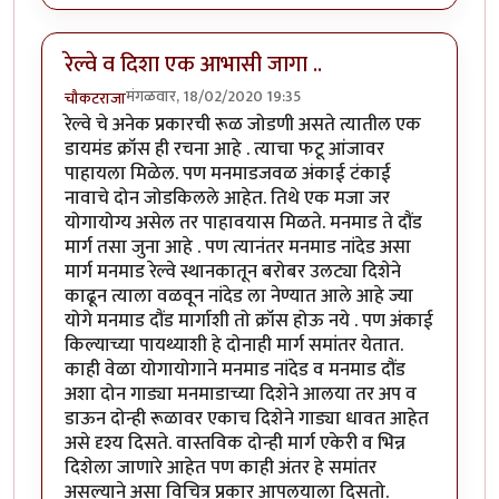
रेल्वे व दिशा एक आभासी जागा ..
मंगळवार, 18/02/2020 19:35
चौकटराजा
रेल्वे चे अनेक प्रकारची रूळ जोडणी असते त्यातील एक
डायमंड क्रॉस ही रचना आहे . त्याचा फटू आंजावर
पाहायला मिळेल. पण मनमाडजवळ अंकाई टंकाई
नावाचे दोन जोडकिलले आहेत. तिथे एक मजा जर
योगायोग्य असेल तर पाहावयास मिळते. मनमाड ते दौंड
मार्ग तसा जुना आहे . पण त्यानंतर मनमाड नांदेड असा
मार्ग मनमाड रेल्वे स्थानकातून बरोबर उलट्या दिशेने
काढून त्याला वळवून नांदेड ला नेण्यात आले आहे ज्या
योगे मनमाड दौंड मार्गाशी तो क्रॉस होऊ नये . पण अंकाई
किल्याच्या पायथ्याशी हे दोनाही मार्ग समांतर येतात.
काही वेळा योगायोगाने मनमाड नांदेड व मनमाड दौंड
अशा दोन गाड्या मनमाडाच्या दिशेने आलया तर अप व
डाऊन दोन्ही रूळावर एकाच दिशेने गाड्या धावत आहेत
असे दृश्य दिसते. वास्तविक दोन्ही मार्ग एकेरी व भिन्न
दिशेला जाणारे आहेत पण काही अंतर हे समांतर
असल्याने असा विचित्र प्रकार आपलयाला दिसतो.