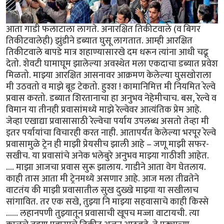
आता गाडी फलाटाला लागते. अनारक्षित तिकीटवाले (व बिगर
तिकीटवालेही) झुंडीने डब्यात घुसू लागतात. आम्ही आरक्षित
तिकीटवाले बापडे मात्र शहाण्यासारखे दम धरून त्यांना आधी चढू
देतो. शेवटी घामाघूम झालेल्या अवस्थेत मला एकदाचा डब्यात प्रवेश
मिळतो. माझ्या आरक्षित आसनावर आक्रमण केलेल्या घुसखोराला
मी उठवतो व माझे बूड टेकतो. हुश्श ! कामानिमित्त मी नियमित रेल्वे
प्रवास करतो. डब्यात शिरतानाचा हा अनुभव नेहेमीचाच. बस, रेल्वे व
विमान या तीनही प्रवासांमध्ये माझे रेल्वेवर आत्यंतिक प्रेम आहे.
जेव्हा एखाद्या प्रवासासाठी रेल्वेचा पर्याय उपलब्ध असतो तेव्हा मी
इतर पर्यायांचा विचारही करत नाही. आतापर्यंत केलेल्या भरपूर रेल्वे
प्रवासामुळे ट्रेन ही माझी प्रेयसीच झाली आहे – जणू माझी सफर-
सखीच. या प्रवासांचे अनेक भलेबुरे अनुभव माझ्या गाठीशी आहेत.
.... माझा आजचा प्रवास सुरू झालाय. गाडीने आता वेग घेतलाय.
काही तास आता मी ट्रेनमध्ये असणार आहे. आज मला तीव्रतेने
वाटतंय की माझी प्रवासातील सुख दुख्खे माझ्या या सखीलाच
सांगावित. तर एक सखे, तुझ्या नि माझ्या सहवासाचे काही किस्से
...... लहानपणी तुझ्यातून प्रवासाची खूपच मज्जा वाटायची. त्या