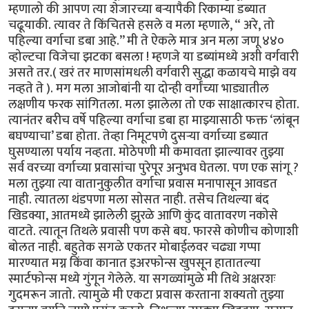
म्हणालो की आपण त्या शेजारच्या बऱ्यापैकी रिकाम्या डब्यात
चढूयाकी. त्यावर ते किंचितसे हसले व मला म्हणाले, “ अरे, तो
पहिल्या वर्गाचा डबा आहे.’’ मी ते ऐकले मात्र अन मला जणू ४४०
व्होल्टचा विजेचा झटका बसला ! म्हणजे या डब्यांमध्ये अशी वर्गवारी
असते तर.( खरं तर माणसांमधली वर्गवारी सुद्धा कळायचे माझे वय
नव्हते ते ). मग मला आजोबांनी या दोन्ही वर्गांच्या भाड्यातील
लक्षणीय फरक सांगितला. मला झालेला तो एक साक्षात्कारच होता.
त्यानंतर बरीच वर्षे पहिल्या वर्गाचा डबा हा माझ्यासाठी फक्त ‘लांबून
बघण्याचा’ डबा होता. तेव्हा निमूटपणे दुसऱ्या वर्गाच्या डब्यात
घुसण्याला पर्याय नव्हता. मोठेपणी मी कमावता झाल्यावर तुझ्या
सर्व वरच्या वर्गाच्या प्रवासांचा पुरेपूर अनुभव घेतला. पण एक सांगू ?
मला तुझ्या त्या वातानुकुलीत वर्गाचा प्रवास मनापासून आवडत
नाही. त्यातला थंडपणा मला सोसत नाही. तसेच तिथल्या बंद
खिडक्या, आतमध्ये झालेली झुरळे आणि कुंद वातावरण नकोसे
वाटते. त्यातून तिथले प्रवासी पण कसे बघ. फारसे कोणीच कोणाशी
बोलत नाही. बहुतेक सगळे एकतर मोबाईलवर चढ्या गप्पा
मारण्यात मग्न किंवा कानात इअरफोन्स खुपसून हातातल्या
स्मार्टफोन्स मध्ये गुंगून गेलेले. या सगळ्यांमुळे मी तिथे अक्षरशः
गुदमरून जातो. त्यामुळे मी एकटा प्रवास करताना शक्यतो तुझ्या