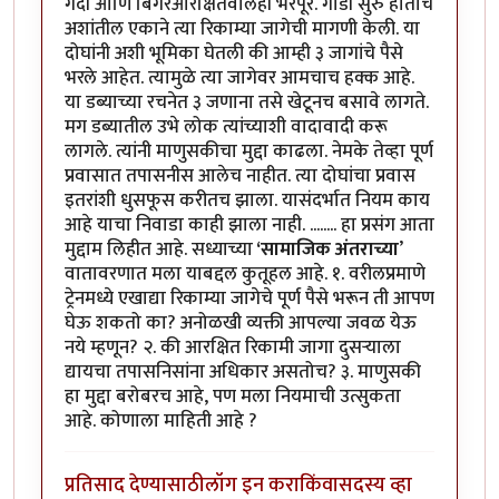
गर्दी आणि बिगरआरक्षितवालेही भरपूर. गाडी सुरु होताच
अशांतील एकाने त्या रिकाम्या जागेची मागणी केली. या
दोघांनी अशी भूमिका घेतली की आम्ही ३ जागांचे पैसे
भरले आहेत. त्यामुळे त्या जागेवर आमचाच हक्क आहे.
या डब्याच्या रचनेत ३ जणाना तसे खेटूनच बसावे लागते.
मग डब्यातील उभे लोक त्यांच्याशी वादावादी करू
लागले. त्यांनी माणुसकीचा मुद्दा काढला. नेमके तेव्हा पूर्ण
प्रवासात तपासनीस आलेच नाहीत. त्या दोघांचा प्रवास
इतरांशी धुसफूस करीतच झाला. यासंदर्भात नियम काय
आहे याचा निवाडा काही झाला नाही. ........ हा प्रसंग आता
मुद्दाम लिहीत आहे. सध्याच्या
‘सामाजिक अंतराच्या
’
वातावरणात मला याबद्दल कुतूहल आहे. १. वरीलप्रमाणे
ट्रेनमध्ये एखाद्या रिकाम्या जागेचे पूर्ण पैसे भरून ती आपण
घेऊ शकतो का? अनोळखी व्यक्ती आपल्या जवळ येऊ
नये म्हणून? २. की आरक्षित रिकामी जागा दुसऱ्याला
द्यायचा तपासनिसांना अधिकार असतोच? ३. माणुसकी
हा मुद्दा बरोबरच आहे, पण मला नियमाची उत्सुकता
आहे. कोणाला माहिती आहे ?
प्रतिसाद देण्यासाठी
लॉग इन करा
किंवा
सदस्य व्हा