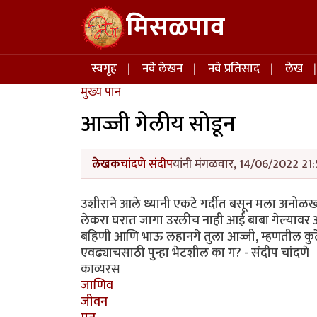
Skip to main content
मिसळपाव
Main navigation
स्वगृह
नवे लेखन
नवे प्रतिसाद
लेख
मुख्य पान
आज्जी गेलीय सोडून
लेखक
चांदणे संदीप
यांनी मंगळवार, 14/06/2022 21:
उशीराने आले ध्यानी एकटे गर्दीत बसून मला अनोळख्
लेकरा घरात जागा उरलीच नाही आई बाबा गेल्यावर 
बहिणी आणि भाऊ लहानगे तुला आज्जी, म्हणतील कुठ
एवढ्याचसाठी पुन्हा भेटशील का ग? - संदीप चांदणे
काव्यरस
जाणिव
जीवन