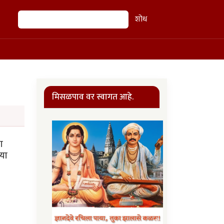
शोध
शोध
मिसळपाव वर स्वागत आहे.
ा
या