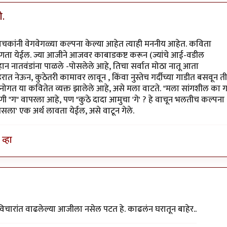
.
ांनी वेगवेगळ्या कल्पना केल्या आहेत त्याही मननीय आहेत. कविता
 म्हणता येईल. ज्या आजीने आजवर काबाडकष्ट करून (ज्यांचे आई-वडील
ान नातवंडांना पाळले -पोसलेले आहे, तिचा सर्वात मोठा नातू आता
त नेऊन, कुठेतरी कामावर लावून , किंवा नुस्तेच गर्दीच्या गाडीत बसवून ती
े मनोगत या कवितेत व्यक्त झालेले आहे, असे मला वाटते. "मला सांगशील का 
ाणी "ग" वापरला आहे, पण "कुठे दादा आमुचा 'गे' ? हे वाचून भलतीच कल्पना
ा' एक अर्थ लावता येईल, असे वाटून गेले.
व्हा
तिशय आवडली.
by
चित्रगुप्त
या विचारांत वाढलेल्या आजीला नसेल पटत हे. काढलंन घरातून बाहेर..