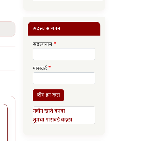
सदस्य आगमन
सदस्यनाम
पासवर्ड
लॉग इन करा
नवीन खाते बनवा
तुमचा पासवर्ड बदला.