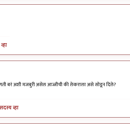
व्हा
्यालाच
by
सस्नेह
ोणती बरं अशी मजबुरी असेल आज्जीची की लेकराला असे सोडून दिले?
सदस्य व्हा