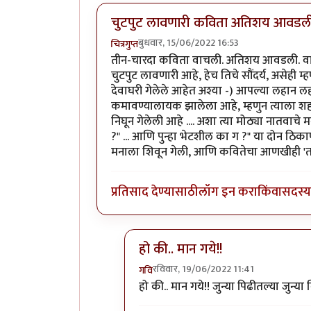
चुटपुट लावणारी कविता अतिशय आवडली
बुधवार, 15/06/2022 16:53
चित्रगुप्त
तीन-चारदा कविता वाचली. अतिशय आवडली. वाचक
चुटपुट लावणारी आहे, हेच तिचे सौंदर्य, असेही
देवाघरी गेलेले आहेत अश्या -) आपल्या लहान लह
कमावण्यालायक झालेला आहे, म्हणुन त्याला शहरा
निघून गेलेली आहे .... अशा त्या मोठ्या नातवाच
?" ... आणि पुन्हा भेटशील का ग ?" या दोन ठिक
मनाला शिवून गेली, आणि कवितेचा आणखीही 'तसल
प्रतिसाद देण्यासाठी
लॉग इन करा
किंवा
सदस्य 
हो की.. मान गये!!
रविवार, 19/06/2022 11:41
गवि
In reply to
चुटपुट लावणारी कविता अ
हो की.. मान गये!! जुन्या पिढीतल्या जुन्