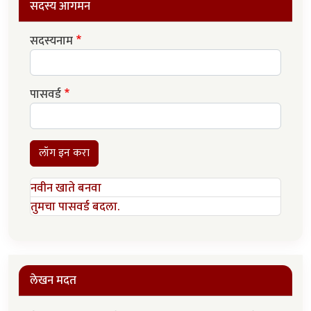
सदस्य आगमन
सदस्यनाम
पासवर्ड
लॉग इन करा
नवीन खाते बनवा
तुमचा पासवर्ड बदला.
लेखन मदत