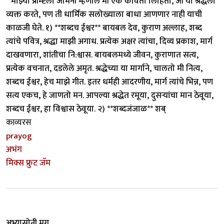
* माझ्या प्रॉम्प्टला जेमिनी म्हणाले मी एक कविता लिहितो, जी या श्रद्धेला
व्यक्त करते, पण ती धार्मिक सलोख्याला बाधा आणणार नाही याची
काळजी घेते. १) **शब्दच ईश्वर** बायबल देव, कुराण अल्लाह, शब्द
त्यांचे पवित्र, श्रद्धा माझी अगाध. प्रत्येक अक्षर त्यांचा, दिव्य प्रकाश, मार्ग
दाखवणारा, शांतीचा नि:श्वास. बायबलमध्ये जीवन, कुराणात सत्य,
प्रत्येक वचनात, दडलेले अमृत. श्रद्धेच्या या मार्गाने, चालतो मी नित्य,
शब्दच ईश्वर, हेच माझे गीत. इतर धर्मही आदरणीय, मार्ग त्यांचे भिन्न, पण
सत्य एकच, हे जाणतो मन. आपल्या श्रद्धेत रमूया, दुसऱ्यांचा मान ठेवूया,
शब्दच ईश्वर, हा विश्वास ठेवूया. २) **शब्दजंजाळ** शब्
काव्यरस
prayog
अभंग
मिक्स फ्रुट जॅम
अभ्यासोनी मग ...