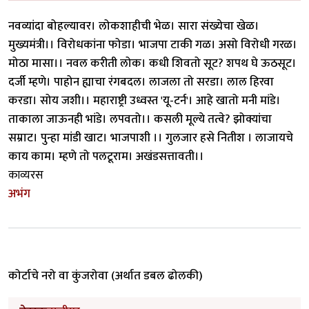
नवव्यांदा बोहल्यावर। लोकशाहीची भेळ। सारा संख्येचा खेळ।
मुख्यमंत्री।। विरोधकांना फोडा। भाजपा टाकी गळ। असो विरोधी गरळ।
मोठा मासा।। नवल करीती लोक। कधी शिवतो सूट? शपथ घे ऊठसूट।
दर्जी म्हणे। पाहोन ह्याचा रंगबदल। लाजला तो सरडा। लाल हिरवा
करडा। सोय जशी।। महाराष्ट्री उध्वस्त 'यू-टर्न'। आहे खातो मनी मांडे।
ताकाला जाऊनही भांडे। लपवतो।। कसली मूल्ये तत्वे? झोक्यांचा
सम्राट। पुन्हा मांडी खाट। भाजपाशी ।। गुलजार हसे नितीश । लाजायचे
काय काम। म्हणे तो पलटूराम। अखंडसत्तावती।।
काव्यरस
अभंग
कोर्टाचे नरो वा कुंजरोवा (अर्थात डबल ढोलकी)