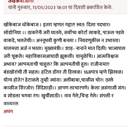
लेखक
बाजीगर
यांनी गुरुवार, 11/05/2023 18:01 या दिवशी प्रकाशित केले.
खोकेबाज धोकेबाज । इतरा म्हणत गद्दार! स्वत: दिला पदभार।
सोडोनिया ।। ठाकरेंनी जरी घातले, सर्वोच्च कोर्टा साकडे, पाऊल पडले
वाकडे, भलतेची।। अननूभवी कुणी बनला । निवडणूकीस न उभारता।
मालमत्ता अर्ज न भरता। मुख्यमंत्री।। शाह- नानाने मात दिली। भाज्यपाल
जरी चूकले। महाविकासआघाडी झूकली। यामुळेचि।। आत्मविश्वास
अभाव? अल्पमताची चाहूल? कि अल्पमतीची हूल। राजीनामा!!
बंडखोरांची ती सहल। हाॅटेल डोंगर ती हिरवळ। 16अपात्र म्हणे झिरवळ।
योग्य होते?! हेटाळले तुम्ही ज्यांना। अलीबाबा,चाळीस चोर। ठरले
काळीज शिरजोर। शिंदेशाही।। आपण लाचारपणे। केला असंगासी संग।
व सोडला भगवा रंग। खुर्चीसाठी।। नाव गेले,चिन्ह गेले। संपली र
काव्यरस
अभंग