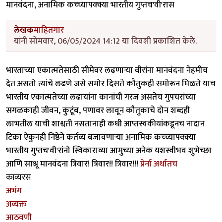
मानवंदना, अनामिक कच्च्यापक्क्या भारतीय गुप्तच'वी'रास
लेखक
माहितगार
यांनी सोमवार, 06/05/2024 14:12 या दिवशी प्रकाशित केले.
भारताच्या एकात्मतेसाठी सीमेवर लढणार्‍या वीरांना मानवंदना नेहमीच
देत असतो त्यांचे लढणे जसे समोर दिसते कौतुकही समोरून मिळते याच
भारतीय एकात्मतेच्या लढायांना कानांची गरज असतेच गुपचरांच्या
सगळकाही जीवन, कुटूंब, पणावर लावून कौतुकाचे दोन शब्दही
लाभतील याची शाश्वती नसतानाही कधी आप्तस्वकीयांकडूनच नादान
टिका ऐकुनही निष्ठेने कर्तव्य बजावणार्‍या अनामिक कच्च्यापक्क्या
भारतीय गुप्तच'वी'रांनो स्विकाराव्या आमुच्या अनेक यशस्वीभव शुभेच्छा
आणि साश्रू मानवंदना त्रिवार! त्रिवार!! त्रिवार!!!
प्रेर्ना अर्थातच
काव्यरस
अभंग
अव्यक्त
आठवणी