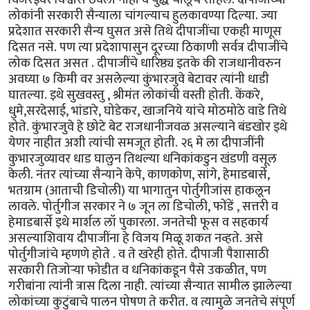
लोकांनी सरकारी सैन्याला चांगल्याच हुलकावण्या दिल्या. ज्या
प्रदेशात सरकारी सैन्य घुसत असे तिथे दीपाजींचा एकही माणूस
दिसत नसे. पण त्या प्रदेशापासुन दूरच्या ठिकाणी सर्वत्र दीपाजींचे
लोक दिसत असत . दीपाजींचे धारिष्ठ्य इतके की राजधानीवरुन
अवघ्या ७ किमी वर असलेल्या कुंभारजुवे बेटावर त्यांनी धाडी
घातल्या. इथे सुखवस्तु , श्रीमंत लोकांची वस्ती होती. केंकरे,
धुमे,सरदेसाई, भांडारे, घोडेकर, खाजनिये यांचे मोठमोठे वाडे तिथे
होते. कुंभारजुवे हे छोटे बेट राजधानीजवळ असल्याने बंडखोर इथे
येणर नाहीत अशी त्यांची समजूत होती. २६ मे ला दीपाजींनी
कुभारजुव्यावर धाड घालुन तिथल्या धनिकांकडुन खंडणी वसूल
केली. नंतर त्यांच्या सैन्याने केपे, काणकोण, सांगे, हेमाडबार्से,
भतग्राम (आताची डिचोली) या भागातुन पोर्तुगीजांस हाकलून
लावले. पोर्तुगीज सरकार ने ७ जून ला डिचोली, फोंडें , सत्तरी व
हेमाडबार्से इथे मार्शल लॉ पुकारला. जनतेची फूस व सहकार्य
असल्याशिवाय दीपाजींना हे विजय मिळू शकत नव्हते. असे
पोर्तुगीजांचे म्हणणे होते . व ते खरेही होते. दीपाजी पैशासाठी
सरकारी तिजोर्‍या फोडीत व धनिकांकडून पैसे उकळीत, पण
गरीबांना त्यांनी त्रास दिला नाही. त्यांच्या सैन्यात सामील झालेल्या
लोकांच्या कुटुंबाचे पालन पोषण ते करीत. व त्यामुळे जनतेचे संपूर्ण