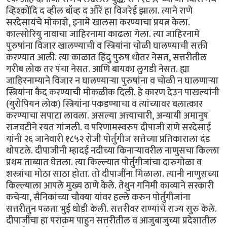
व्हिश्कोंदि द व्हील बॉव्ह द औरें हा विजरेई झाला. त्याने राणे
सरदेसायंचे मोकाशे, इनामे खालसा करण्याचा प्रयत्न केला.
काल्सोरियु नावाचा जाहिरनामा काढला गेला. त्या जाहिरनामे
पुरुषांना विजार खालण्याची व स्त्रियांना चोळी घालण्याची सक्ती
करण्यात आली. त्या काळात हिंदु पुरुष धोतर नेसत, सत्तरीतील
गरीब लोक तर पंचा नेसत. आणि बायका लुगडी नेसत. ह्या
जाहिरनाम्याने विजार न घालण्यार्‍या पुरुषांना व चोळी न घालणार्‍या
स्त्रियांना कैद करण्याची मोकळीक दिली. हे कारण देउन पाखल्यांनी
(युरोपियन लोक) स्त्रियांना पकडण्याचा व त्यांच्यावर बलात्कार
करण्याचा सपाटा लावला. असल्या अत्त्याचारी, अन्यायी अमानुष
राजवटीने रयत गांजली. व परिणामस्वरुप दीपाजी राणे सरदेसाई
यांनी २६ जानेवारी १८५२ रोजी पोर्तुगीज सत्तेच्या प्रतिकाराला दंड
थोपटले. दीपाजीनी म्हादई नदीच्या किनार्‍यावरील नाणुसचा किल्ला
प्रथम ताब्यात घेतला. त्या किल्ल्यात पोर्तुगीजांचा दारुगोळा व
शस्त्रांचा मोठा साठा होता. तो दीपाजींना मिळाला. त्यानी नाणुसच्या
किल्ल्याला आपले मुख्य ठाणे केले. तेथुन गनिमी काव्याने सरकारी
कचेर्‍या, सैनिकांच्या चौक्या यांवर हल्ले करुन पोर्तुगीजांना
सत्तरीतुन पळता भुई थोडी केली. सत्तरीवर राण्यांचे राज्य सुरु केले.
दीपाजींचा हा पराक्रम पाहुन सत्तरीतील व आजुबाजुच्या प्रदेशातील