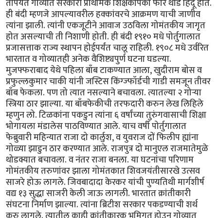
तोपर्यंत गोव्यात सरकारी प्राथमिक शिक्षकांपैकी फार थोडे हिंदू होते.
ही बंदी म्हणजे आपल्यावरील हक्कांवरचे आक्रमण याची जाणीव
त्यांना झाली. त्यांनी एकजूटीने आवाज उठविला गोमंतकीय जागृत
होत असल्याची ती निशाणी होती. ही बंदी १९१० मधे पोर्तुगालात
प्रजासत्ताक राज्य स्थापन होईपर्यंत चालू राहिली. १९०८ मधे उर्वरित
भारतात व गोव्यातही अनेक वैशिष्ट्यपुर्ण घटना घडल्या.
मुजफ्फराबाद येथे पहिला बाँब टाकण्यात आला, खुदीराम बोस व
प्रफुल्लकुमार चाकी यांनी जस्टिस किंग्ज्फॉर्डची गाडी समजून तीवर
बाँब फेकला. पण तो त्यात नसल्याने बचावला. त्यातल्या २ गोर्‍या
स्त्रिया ठार झाल्या. या बाँबफेकीची तरफदारी करुन लेख लिहिले
म्हणुन लो. टिळकांना पकडुन त्यांना ६ वर्षांच्या तुरुंगवासाची शिक्षा
भोगायला मंडालेस पाठविण्यात आले. याच वर्षी पोर्तुगालात
फेब्रुवारी महिन्यात राजा दो कार्लुश, व युवराज दों फिलीप ह्यांना
गोळ्या झाडुन ठार करण्यात आले. राजपुत्र दो मानुएल राजमातेमुळे
थोडक्यात बचावला. व नंतर राजा बनला. या घटनांचा परिणाम
गोमंतकीय तरुणांवर झाला गोमंतकात शिवजयंतीसारखे उत्सव
साजरे होऊ लागले. जिवबादादा केरकर यांची पुण्यतिथी मार्गशीर्ष
वद्य १३ सुद्धा साजरी केली जाऊ लागली. भारतात क्रांतीकारी
संघटना निर्माण झाल्या. त्यांना ब्रिटीश सरकार पकडण्याची शर्थ
करु लागले. त्यातील काही क्रांतीकारक भूमिगत होउन गोव्यात