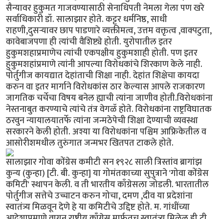
सैन्यावर हुकुमत गाजवण्यासाठी सेनाधिपती नेमला गेला पण खरे
सर्वाधिकारी डॉ. सालाझार होते. कट्टर धर्मनिष्ठ, साधी
राहणी,दुसर्‍यावर छाप पाडणारे व्यक्तीमत्व, उत्तम वक्तृत्व ,वाक्पटुता,
कावेबाजपणा ही त्यांची वैशिष्ट्ये होती. युरोपातील इतर
हुकुमशहाप्रमाणेच त्यांची एकपक्षीय हुकुमशाही होती. पण इतर
हुकुमशहांप्रमाणे त्यांनी आपल्या विरोधकांचे शिरकाण केले नाही.
पोर्तुगीज कायद्यात देहांताची शिक्षा नाही. देहांत शिक्षेचा कायदा
करुन वा इतर मार्गाने विरोधकांस ठार केल्यास आपले राजकारण
जागतिक चर्चेचा विषय बनेल ह्याची त्यांना जाणीव होती.विरोधकांना
नेस्तनाबुत करण्याचे त्यांचे तंत्र वेगळॅ होते. विरोधकांना राष्ट्रविघातक
ठरवुन न्यायालयातर्फे त्यांना जन्मठेपेची शिक्षा देण्याची व्यवस्था
सरकारने केली होती. अश्या या विरोधकांना पश्चिम आफ्रिकेतील व
आसोरीशमधील तुरुंगात जन्मभर खितपत टाकले होते.
सालाझार गोवा कोंग्रेस कमीटी सन १९२८ साली त्रिस्तांव ब्रागांझ
कुन्य (कुन्हा) [टी. बी. कुन्हा] या गोमंतकाच्या सुपुत्राने 'गोवा कोंग्रेस
कमिटी' स्थापन केली. व ती भारतीय काँग्रेसला जोडली. भारतातील
पोर्तुगीज सत्तेचे उच्चाटन करुन गोचा, दमण ,दीव या प्रदेशांना
स्वातंत्र्य मिळवून देणे हे या कमिटीचे उद्दिष्ट होते. म. गांधींच्या
आदेशाप्रमाणे वागून राष्ट्रीय काँग्रेस मार्फतच स्वातंत्र्य मिळेल ही टी.