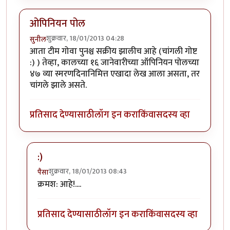
ओपिनियन पोल
शुक्रवार, 18/01/2013 04:28
सुनील
आता टीम गोवा पुनश्च सक्रीय झालीच आहे (चांगली गोष्ट
:) ) तेव्हा, कालच्या १६ जानेवारीच्या ऑपिनियन पोलच्या
४७ व्या स्मरणदिनानिमित्त एखादा लेख आला असता, तर
चांगले झाले असते.
प्रतिसाद देण्यासाठी
लॉग इन करा
किंवा
सदस्य व्हा
:)
शुक्रवार, 18/01/2013 08:43
पैसा
In reply to
ओपिनियन पोल
by
सुनील
क्रमश: आहे!....
प्रतिसाद देण्यासाठी
लॉग इन करा
किंवा
सदस्य व्हा