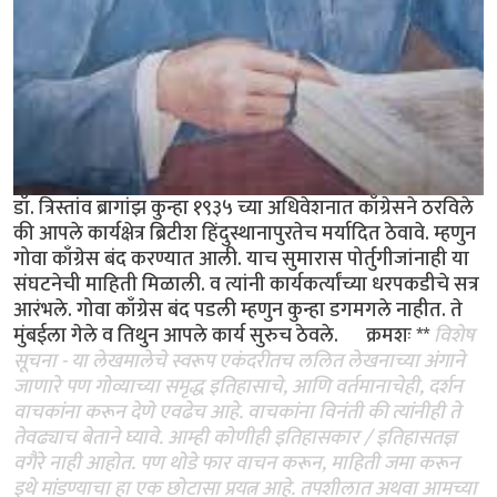
डॉ. त्रिस्तांव ब्रागांझ कुन्हा १९३५ च्या अधिवेशनात काँग्रेसने ठरविले
की आपले कार्यक्षेत्र ब्रिटीश हिंदुस्थानापुरतेच मर्यादित ठेवावे. म्हणुन
गोवा काँग्रेस बंद करण्यात आली. याच सुमारास पोर्तुगीजांनाही या
संघटनेची माहिती मिळाली. व त्यांनी कार्यकर्त्यांच्या धरपकडीचे सत्र
आरंभले. गोवा काँग्रेस बंद पडली म्हणुन कुन्हा डगमगले नाहीत. ते
मुंबईला गेले व तिथुन आपले कार्य सुरुच ठेवले. क्रमशः **
विशेष
सूचना - या लेखमालेचे स्वरूप एकंदरीतच ललित लेखनाच्या अंगाने
जाणारे पण गोव्याच्या समृद्ध इतिहासाचे, आणि वर्तमानाचेही, दर्शन
वाचकांना करून देणे एवढेच आहे. वाचकांना विनंती की त्यांनीही ते
तेवढ्याच बेताने घ्यावे. आम्ही कोणीही इतिहासकार / इतिहासतज्ञ
वगैरे नाही आहोत. पण थोडे फार वाचन करून, माहिती जमा करून
इथे मांडण्याचा हा एक छोटासा प्रयत्न आहे. तपशीलात अथवा आमच्या