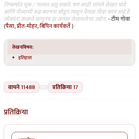
निष्कर्षात चूक / गल्लत असू शकते. पण काही चांगले लेखन यावे
आणि गोव्याची रूढ कल्पना सोडून त्याहून वेगळा गोवा काय आहे हे
लोकांना कळावे म्हणूनच हा सगळा लेखमालेचा उद्योग.
- टीम गोवा
(
पैसा
,
प्रीत-मोहर
,
बिपिन कार्यकर्ते
)
लेखनविषय:
इतिहास
वाचने
11488
प्रतिक्रिया
17
प्रतिक्रिया