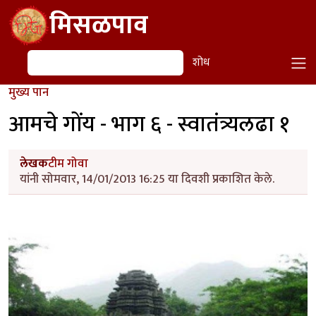
Skip to main content
मिसळपाव
शोध
शोध
मुख्य पान
आमचे गोंय - भाग ६ - स्वातंत्र्यलढा १
लेखक
टीम गोवा
यांनी सोमवार, 14/01/2013 16:25 या दिवशी प्रकाशित केले.