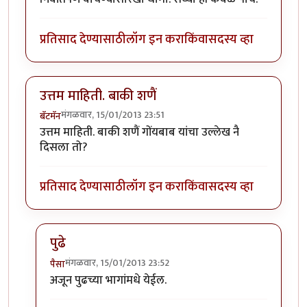
प्रतिसाद देण्यासाठी
लॉग इन करा
किंवा
सदस्य व्हा
उत्तम माहिती. बाकी शणैं
मंगळवार, 15/01/2013 23:51
बॅटमॅन
उत्तम माहिती. बाकी शणैं गोंयबाब यांचा उल्लेख नै
दिसला तो?
प्रतिसाद देण्यासाठी
लॉग इन करा
किंवा
सदस्य व्हा
पुढे
मंगळवार, 15/01/2013 23:52
पैसा
In reply to
उत्तम माहिती. बाकी शणैं
by
बॅटमॅन
अजून पुढच्या भागांमधे येईल.