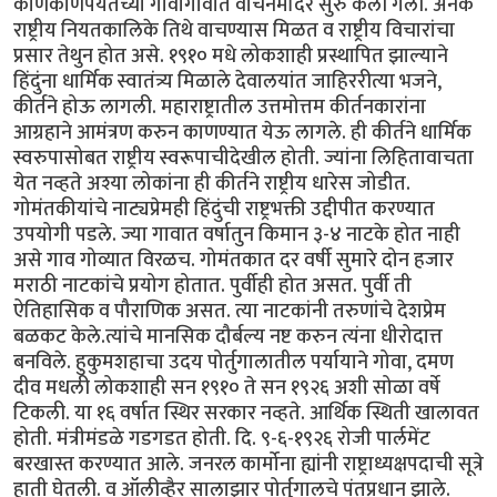
काणकोणपर्यंतच्या गावागावात वाचनमंदिरे सुरु केली गेली. अनेक
राष्ट्रीय नियतकालिके तिथे वाचण्यास मिळत व राष्ट्रीय विचारांचा
प्रसार तेथुन होत असे. १९१० मधे लोकशाही प्रस्थापित झाल्याने
हिंदुंना धार्मिक स्वातंत्र्य मिळाले देवालयांत जाहिररीत्या भजने,
कीर्तने होऊ लागली. महाराष्ट्रातील उत्तमोत्तम कीर्तनकारांना
आग्रहाने आमंत्रण करुन काणण्यात येऊ लागले. ही कीर्तने धार्मिक
स्वरुपासोबत राष्ट्रीय स्वरूपाचीदेखील होती. ज्यांना लिहितावाचता
येत नव्हते अश्या लोकांना ही कीर्तने राष्ट्रीय धारेस जोडीत.
गोमंतकीयांचे नाट्यप्रेमही हिंदुंची राष्ट्रभक्ती उद्दीपीत करण्यात
उपयोगी पडले. ज्या गावात वर्षातुन किमान ३-४ नाटके होत नाही
असे गाव गोव्यात विरळच. गोमंतकात दर वर्षी सुमारे दोन हजार
मराठी नाटकांचे प्रयोग होतात. पुर्वीही होत असत. पुर्वी ती
ऐतिहासिक व पौराणिक असत. त्या नाटकांनी तरुणांचे देशप्रेम
बळकट केले.त्यांचे मानसिक दौर्बल्य नष्ट करुन त्यंना धीरोदात्त
बनविले. हुकुमशहाचा उदय पोर्तुगालातील पर्यायाने गोवा, दमण
दीव मधली लोकशाही सन १९१० ते सन १९२६ अशी सोळा वर्षे
टिकली. या १६ वर्षात स्थिर सरकार नव्हते. आर्थिक स्थिती खालावत
होती. मंत्रीमंडळे गडगडत होती. दि. ९-६-१९२६ रोजी पार्लमेंट
बरखास्त करण्यात आले. जनरल कार्मोना ह्यांनी राष्ट्राध्यक्षपदाची सूत्रे
हाती घेतली. व ऑलीव्हैर सालाझार पोर्तुगालचे पंतप्रधान झाले.