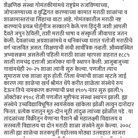
शैक्षणिक संस्था गोमंतकीयांमधे राष्ट्रप्रेम रुजविण्याच्या,
जोपासण्याच्या व वृद्धिंगत करण्याच्या कामात मराठी शाळांचा व
शाळामास्तरांचा सिंहाचा वाटा आहे. गोमंतकातील मराठी नष्ट
करण्याचे प्रयत्न पोर्तुगीज सरकारने केले.पण हिंदुंनी जशी आपली
दैवते जपुन ठेविली, तशी मराठी भाषा व संस्कृती जीवापाड जतन
केली. देवळांच्या अग्रशाळांमधे व धनिकांच्या घरात पंतोजी मराठीचे
वर्ग चालवित असत. शिक्षणाची संधी सार्वत्रिक नव्हती. औव्यवस्थित
अभ्यासक्रम असलेली पहिली मराठी शाळा म्हापसा शहरात १८८५
साली रामचंद्र दत्ताजी आजरेकर यांनी स्थापन केली. आजुबाजुच्या
गावांमधेही २०-२५ शाळा त्यांनी सुरु केल्या. पणजीत त्याच
सुमारास एक शाळा सुरु होती. तिला धेप्यांची शाळा म्हटले जाई
कारण त्या शाळेचा खर्च श्रीमंत धेंपे करीत शाळेला संस्थेचे रुप
देऊन तिचे नामकरण करण्याची प्रथा १९०५ नंतर सुरु झाली.५
ऑक्टोबर १९०८ रोजी पणजीत मुष्टीफंड संस्था स्थापन झाली. ह्या
संस्थेचे उच्चविद्याविभूषित स्वयंसेवक खांकेला झोळी लावुन दारोदार
फिरत. प्रत्येक घरातुन मूठ-दोन मूठी तांदुळ त्यांच्या झोळीत पडे . या
तांदळांच्या विक्रीतुन येणार्‍या पैशाने श्री महालक्ष्मी विद्यालय व
सरस्वती विद्यालय या दोन मराठी शाळा संस्थेने सुरु केल्या. २००८
साली ह्या शाळेचा शतकपूर्ती महोत्सव मोठ्या उत्साहात साजरा