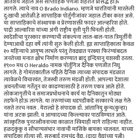
अतिशय जहाल असे साप्ताहिक पणजी शहरात प्रसिद्ध होऊ
लागले. त्याचे नाव O Brado Indiano. म्हणजे भारतियांनी मारलेली
दु:खाची आरोळी.हे साप्ताहिक पोर्तुगीजांवर जहाल टीका करत असे.
या साप्ताहिकाचे संस्थापक व प्रेरणाशक्ती फादर आल्व्हरिश होते.
पाद्री आल्वारिश यांच्या अंगी राष्ट्रीय वृत्ती पुरी भिनली होती.
स्वदेशीचा पुरस्कार करण्याची संकल्पना लाल-बाल-पाल त्रिमुर्तींनी
देण्याआधी दहा वर्षे त्यांनी सुरु केली होती. ह्या साप्ताहिकाला केवळ
१० महिन्याचे आयुष्य लाभले परंतु तेवढ्यात परक्या फिरंग्यांबदल
जनतेच्या मनात क्षोभ निर्माण करण्यात ब्रादु इन्दियानु यशस्वी ठरला.
१९०० मध O Heraldo नामक पोर्तुगिज दैनिक पणजीत निघु
लागले. हे गोमंतकातील पहिले दैनिक त्याच्या संपादक मंडळात
त्यावेळचे विचारवंत, तेजस्वी तरुण मंडळी होती. आपल्या देशाला
अवनतीच्या गर्तेतुन वर काढण्यासाठी हे तरुण एकत्र आले होते.
लोकजागृतीचे व समाजप्रभोधनाचे कार्य या दैनिकातुन मोठ्या
तडफेने होऊ लागले. या तरुणांच्या धडपडीकडे सरकारचे लक्ष गेले
नसते तरच नवल . येराल्डो हे संपादक डॉ. आंतानियु कुन्य(कुन्हा)
यांना अटक झाली. व आग्वादच्या किल्ल्यावर पाठविण्यात आले.
सांस्कृतिक पुनरज्जीवनाच्या काळात स्त्रियाही मागे राहिल्या नाहीत.
हळदकुंकु व सौभाग्यसंभार नावाची मासिके बायका चालवत. याच्या
संपादिका होत्या सौ. सरुबाई रामचंद्र वैद्य. (दादा वैद्यांच्या पत्नी)