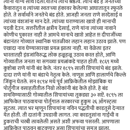
त्याना योग्य साथ दिली.यातच त्यांचे श्रेष्ठत्व. त्यांचे बंड हे जनतेच्या
कैवारातुन व त्यांच्या स्वतःच्या हंकावर केलेल्या आघातातुन स्फुरले
होते. ते सर्वार्थाने जनतेचे बंड होते. आजही जनता राणे सरदेसाई व
त्यांच्या वंशजांना मान देते. त्यांच्या घराण्याला खाशे ही मानाची
पदवी देउन. सत्तरीतील क्षत्रीय देसाई, राणे यांना त्यांच्या नावाने
कोणीच पुकारत नाही ते आमचे मानाचे खाशे आहेत !!! दीपाजींच्या
बंडानंतर गोव्यात स्थानिक पातळीवर लहान लहान उठाव झाले. पण
एखादा नाव घेण्यासारखा प्रयत्न झाला नाही. या वेळेला इतर
भारतातही इंग्रजांविरुद्ध लोक हळूहळू उठाव करत होते, आणि
गोव्यातील जनता या सगळ्या प्रयत्नांकडे पाहत होती. १८६९ मध्ये
कुष्टोबा राणे यांनी बंड केले. नंतर १८९५ साली शिपायांचे बंड झाले.
दादा राणे यांनी या बंडाचे नेतृत्व केले. नाणूस आणि हालार्णचे किल्ले
जिंकून घेतले. सन १८९४ मधे पूर्व आफ्रिकेतील मोझांबिक या
पोर्तुगीज वसाहतीतील निग्रो लोकांनी बंड केले होते. हे बंड
शमविण्यासाठी गोव्यातील शिपायांच्या तुकड्या ३० सप्टें. १८९५ ला
आफिकेत पाठवायचा पोर्तुगाल सरकारचा हुकुम २६ ऑगस्ट्ला
सुटला. त्यात भर म्हणून शिपायांना नविन पद्धतीची काडतुसे देन्यात
येत होती. ती दातांनी उघडावी लागत. त्या काडतुसांना गाईची व
डुकराची चरबी लावलेली असते अशी अफवा पसरली. आपणाला
आफ्रिकेत पाठवुन बाटवणार असा शिपायांचा समज झाला.