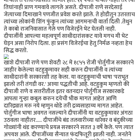
मार्चला ते राजनिवासात जाणार होते. ११ पर्यंत पोचले नाहेत तर त्या
तिघांनाही प्राण गमवावे लागले असते. दीपाजी राणे सरदेसाई
जेत्याच्या दिमाखाने पणजीत प्रवेश करते झाले. ते होडीतुन उतरताच
त्यांच्या लोकांनी शिंग फुंकुन त्यांच्या आगमनाची वार्ता दिली .तेथुन
ते काबो राजनिवासात गेले पण विजेरईने भेट घेतली नाही.
दीपाजींनी आपल्या महत्वपूर्ण साथीदारांसकट यावे मगच मी भेट
घेइन असा निरोप दिला. हा प्रसंग विजेरईचा हेतु निर्मळ नव्हता हेच
सिद्ध करतो.
खाशे दीपाजी राणे पण शेवटी २८ मे १८५५ रोजी पोर्तुगीज सरकारने
जाहीर केलेल्या वटहुकुमावर सही करुन दीपाजींनी व त्यांच्या
साथीदारांनी सरकारशी तह केला. या वटहुकुमाची भाषा 'पराभूत
झालो तरी तंगडी वर.' अश्या पद्धतीची आहे. वटहुकुम म्हणतो की
दीपाजी राणे व सत्तरीतील इतर वतनदार पोर्तुगीज सरकारकडे
आपला गुन्हा कबुल करुन दयेची भीक मागत आहेत आणि
दारिद्र्यात मरु नये म्हणुन थोडे तरी द्रव्यसाहाय्य मागत आहेत.
पोर्तुगीज भाषा अवगत नसल्याने दीपाजींनी या वटहुकुमावर अंगठा
उठवला नाहीतर..... दीपाजींचे बंड तलवारीच्या धारेवर व बंदुकीच्या
गोळ्यांनी थंड करण्याचे प्रयत्न सरकारने सतत ३ वर्षे केले. पण त्यात
अपयश आले. दीपाजींच्या सैन्यात फंदफितूरी झाली नाही. जनतेने