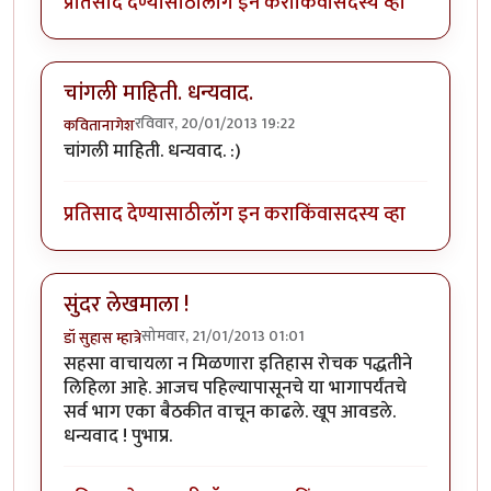
प्रतिसाद देण्यासाठी
लॉग इन करा
किंवा
सदस्य व्हा
चांगली माहिती. धन्यवाद.
रविवार, 20/01/2013 19:22
कवितानागेश
चांगली माहिती. धन्यवाद. :)
प्रतिसाद देण्यासाठी
लॉग इन करा
किंवा
सदस्य व्हा
सुंदर लेखमाला !
सोमवार, 21/01/2013 01:01
डॉ सुहास म्हात्रे
सहसा वाचायला न मिळणारा इतिहास रोचक पद्धतीने
लिहिला आहे. आजच पहिल्यापासूनचे या भागापर्यंतचे
सर्व भाग एका बैठकीत वाचून काढले. खूप आवडले.
धन्यवाद ! पुभाप्र.