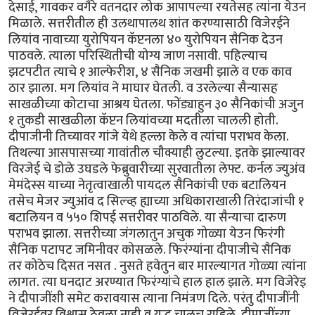
देसाई, गावकर वगैरे वतनदार लोक आपापल्या रयतेसह त्यांना येउन
मिळाले. सत्तरीतील ही उलथापालथ शांत करण्यासाठी विजेरईने
लियांव नावाच्या युरोपियन कॅप्टनला ४० युरोपियन सैनिक देउन
पाठवले. त्याला परिस्थितीची योग्य जाण नसावी. पहिल्याच
झटपटीत त्याचे १ आल्फेरीश, ४ सैनिक जखमी झाले व एक काव
ठार झाला. मग लियांव ने माघार घेतली. व उरलेल्या सैन्यासह
साखळीच्या कोटाचा आश्रय घेतला. फोंड्याहुन ३० सैनिकांची अजुन
१ तुकडी साखळीला कॅप्टन लियांवच्या मदतीला चालली होती.
दीपाजीनी तिच्यावर गांजे येथे हल्ला केले व त्यांचा पराभव केला.
तिथल्या आसपासच्या गावांतील चौक्याही लुटल्या. इतके झाल्यावर
विरजेई चे डोळे उघडले फेब्रुवारीच्या सुरवातीला लेफ्ट. कर्नल ज्युअंव
मेमंदेस्स याच्या नेतृत्वाखाली पायदल सैनिकांची एक बटालियन
तसेच मेजर ज्युआंव द सिल्व्ह ह्याच्या अधिकाराखाली तिरंदाजांची १
बटालियन व ५५० शिपई सत्तरीवर पाठविले. या सैन्याचा दारुण
पराभव झाला. सत्तरीच्या जंगलातुन अचुक गोळ्या येउन फिरंगी
सैनिक पटापट जमिनीवर कोसळले. फिरंग्यांना दीपाजीचे सैनिक
तर कोठेच दिसत नसत . नुसते हवेतुन बार मारल्यागत गोळ्या त्यांना
लागत. त्या घनदाट अरण्यात फिरंग्यांचे हाल हाल झाले. मग विजेरेइ
ने दीपाजींशी समेट करावयास त्याना निमंत्रण दिले. परंतु दीपाजींनी
विजेरईवर विश्वास ठेवला नाही व युद्ध चालूच राहिले. दीपाजींच्या