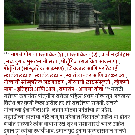
***
आमचे गोंय - प्रास्ताविक (१)
,
प्रास्ताविक - (२)
,
प्राचीन इतिहास
,
मध्ययुग व मुसलमानी सत्ता
,
पोर्तुगिज (राजकिय आक्रमण)
,
पोर्तुगिज (सांस्कृतिक आक्रमण)
,
शिवकाल आणि मराठेशाही
,
स्वातंत्र्यलढा १
,
स्वातंत्र्यलढा २
,
स्वातंत्र्यानंतर आणि घटकराज्य
,
गोव्याची सांस्कृतिक जडणघडण
,
गोव्याची खाद्यसंस्कृती
,
को़ंकणी
भाषा - इतिहास आणि आज
,
समारोप - आजचा गोवा
*** मराठी
सत्तेच्या लयानंतर पोर्तुगीज सत्तेला पहिला प्रथम गोव्यातून जबरदस्त
विरोध जर कुणी केला असेल तर तो सत्तरीच्या राणेंनी. सत्तरी
गोव्याच्या ईशान्येलाआहे. लहान मोठ्या पर्वतांचा हा प्रदेश.
सह्याद्रीच्या हाताची बोटे जणू या प्रदेशात विसावली आहेत.या डोंगर
दर्‍यांत राहणारे लोक वाघासारखे शूर व सशासारखे चपळ आहेत.
इमान हा त्यांचा स्थायीभाव. इमानापुढे इनाम कस्पटासमान मानणे