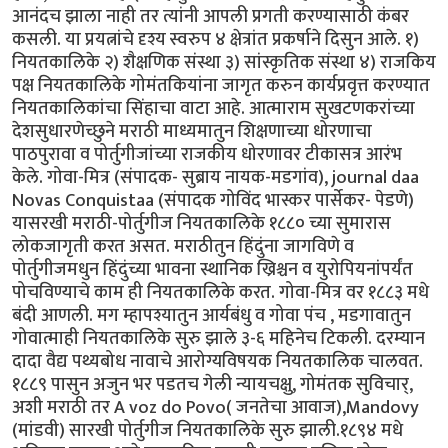
आनंदच झाला नाही तर त्यांनी आपली प्रगती करण्यासाठी कंबर
कसली. या प्रयत्नांचे दृश्य स्वरुप ४ क्षेत्रांत प्रकर्षाने दिसुन आले. १)
नियतकालिके २) शैक्षणिक संस्था ३) सांस्कृतिक संस्था ४) राजकिय
पक्ष नियतकालिके गोमंतकियांना जागृत करुन कार्यप्रवृत्त करण्यात
नियतकालिकांचा सिंहाचा वाटा आहे. आत्माराम सुखटणकरांच्या
देशसुधारणेच्छुने मराठी माध्यमातुन शिक्षणाच्या धोरणाचा
पाठपुरावा व पोर्तुगीजांच्या राजकीय धोरणावर टीकासत्र आरंभ
केले. गोवा-मित्र (संपादक- सुब्राय नायक-मडगांव), journal daa
Novas Conquistaa (संपादक गोविंद भास्कर पार्सेकर- पेडणे)
यासरखी मराठी-पोर्तुगीज नियतकालिके १८८० च्या सुमारास
लोकजागृती करत असत. मराठीतुन हिंदुंना जागविणे व
पोर्तुगीजमधुन हिंदुंच्या भावना स्थानिक ख्रिश्चन व युरोपियनांपर्यंत
पोचविण्याचे काम ही नियतकालिके करत. गोवा-मित्र वर १८८३ मधे
बंदी आणली. मग म्हापश्यातुन आर्यबंधु व गोवा पंच , मडगावातुन
गोवात्माही नियतकालिके सुरु झाले ३-६ महिनेच टिकली. दरम्यान
दादा वैद्य पथ्यबोध नावाचे आरोग्यविषयक नियतकालिक चालवत.
१८८९ पासुन अजुन भर पडतच गेली न्यायचक्षु, गोमंतक सुविचार्,
अशी मराठी तर A voz do Povo( जनतेचा आवाज),Mandovy
(मांडवी) सारखी पोर्तुगीज नियतकालिके सुरु झाली.१८९४ मधे