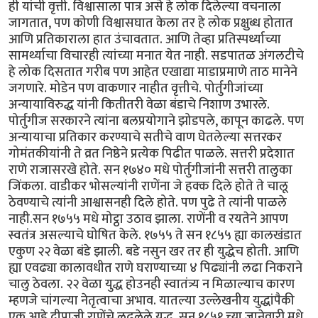
ही यांची वृत्ती. विश्वासाला पात्र असे हे लोक दिलेल्या वचनाला
जागतात, पण कोणी विश्वासघात केला तर हे लोक प्रक्षुब्ध होतात
आणि प्रतिकाराला हात उंचावतात. आणि तेव्हा प्रतिस्पर्ध्याच्या
सामर्थ्याचा विचारही त्यांच्या मनात येत नाही. सडपातळ अंगलटीचे
हे लोक दिसतात गरीब पण आहेत एखाद्या माडाप्रमाणे ताठ मानेने
जगणारे. मोडेन पण वाकणार नाहीत वृत्तीचे. पोर्तुगीजांच्या
अन्यायाविरुद्ध यांनी कितीतरी वेळा बंडाचे निशाण उभारले.
पोर्तुगीज सरकारने त्यांना बलप्रयोगाने झोडपले, कापून काढले. पण
अन्यायाचा प्रतिकार करण्याचे सतीचे वाण घेतलेल्या सत्तरकर
गोमंतकीयांनी ते व्रत निष्ठेने प्रत्येक पिढीत पाळले. सत्तरी प्रदेशात
राणे राजासरखे होते. सन १७४० मधे पोर्तुगीजांनी सत्तरी तालुका
जिंकला. वाडीकर भोसल्यांनी राणेंना जे हक्क दिले होते ते चालू
ठेवण्याचे त्यांनी आश्वासनही दिले होते. पण पुढे ते त्यांनी पाळले
नाही.सन १७५५ मधे मोट्ठा उठाव झाला. राणेंनी व रयतेने आपण
स्वतंत्र असल्याचे घोषित केले. १७५५ ते सन १८५५ ह्या कालखंडात
एकुण २२ वेळा बंडे झाली. बडे नसुन खर तर ही युद्धेच होती. आणि
ह्या एवढ्या कालावधीत राणे घराण्याच्या ४ पिढ्यांनी लढा निकराने
चालु ठेवला. २२ वेळा युद्ध होउनही स्वातंत्र्य न मिळाल्याच कारण
म्हणजे चांगल्या नेतृत्वाचा अभाव. यातल्या उल्लेखनीय युद्धांपैकी
एक आहे दीपाजी राणेंचे लढलेले युद्ध. सन १८५१ च्या जानेवारी मधे