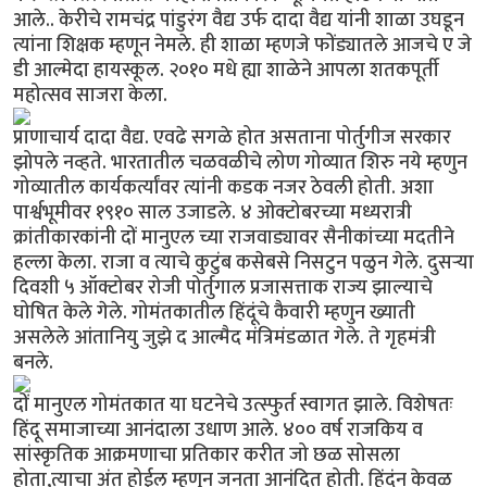
आले.. केरीचे रामचंद्र पांडुरंग वैद्य उर्फ दादा वैद्य यांनी शाळा उघडून
त्यांना शिक्षक म्हणून नेमले. ही शाळा म्हणजे फोंड्यातले आजचे ए जे
डी आल्मेदा हायस्कूल. २०१० मधे ह्या शाळेने आपला शतकपूर्ती
महोत्सव साजरा केला.
प्राणाचार्य दादा वैद्य. एवढे सगळे होत असताना पोर्तुगीज सरकार
झोपले नव्हते. भारतातील चळवळीचे लोण गोव्यात शिरु नये म्हणुन
गोव्यातील कार्यकर्त्यांवर त्यांनी कडक नजर ठेवली होती. अशा
पार्श्वभूमीवर १९१० साल उजाडले. ४ ओक्टोबरच्या मध्यरात्री
क्रांतीकारकांनी दों मानुएल च्या राजवाड्यावर सैनीकांच्या मदतीने
हल्ला केला. राजा व त्याचे कुटुंब कसेबसे निसटुन पळुन गेले. दुसर्‍या
दिवशी ५ ऑक्टोबर रोजी पोर्तुगाल प्रजासत्ताक राज्य झाल्याचे
घोषित केले गेले. गोमंतकातील हिंदूंचे कैवारी म्हणुन ख्याती
असलेले आंतानियु जुझे द आल्मैद मंत्रिमंडळात गेले. ते गृहमंत्री
बनले.
दों मानुएल गोमंतकात या घटनेचे उत्स्फुर्त स्वागत झाले. विशेषतः
हिंदू समाजाच्या आनंदाला उधाण आले. ४०० वर्ष राजकिय व
सांस्कृतिक आक्रमणाचा प्रतिकार करीत जो छळ सोसला
होता,त्याचा अंत होईल म्हणुन जनता आनंदित होती. हिंदुंन केवळ