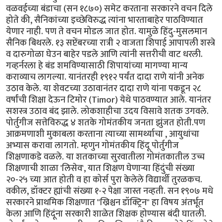
वळवईच्या बंडाचा (सन १८७०) समेट करताना सरकारने वचन दिले
होते की, सैनिकांच्या इच्छेविरुद्ध त्यांना भारताबाहेर पाठविण्यात
येणार नाही. पण ते वचन मोडल जात होत. यामुळे हिंदु-मुसलमान
सैनिक बिथरले. १३ सप्टेंबरच्या रात्री २ वाजता शिपाई आपापली शस्त्रे
व दारुगोळा घेउन बाहेर पडले आणि त्यांनी सत्तरीची वाट धरली.
गव्हर्नरला हे बंड शमविण्यासाठी शिपायांच्या मागण्या मान्य
कराव्याच लागल्या. यानंतरही १९१२ पर्यंत दादा राणे यांनी अनेक
उठाव केले. या शेवटच्या उठावानंतर दादा राणे यांना पकडून २८
वर्षांची शिक्षा देऊन टिमोर (Timor) येथे पाठवण्यात आले. यानंतर
सशस्त्र उठाव बंद झाले. लोकशाहीचा उदय विसावे शतक उगवले.
पोर्तुगीज सत्तेविरुद्ध ४ शतके गोमंतकीय जनता झुंजत होती.पण
आक्रमणाशी मुकाबला करताना त्याच्या सामर्थ्याचा , आयुधांचा
अभ्यास करावा लागतो. म्हणुन गोमंतकीय हिंदू पोर्तुगीज
शिक्षणाकडे वळले. या शतकाच्या सुरवातीला गोमंतकातील उच्च
शिक्षणाची शाळा 'लिसेव', यात शिक्षण घेणार्‍या हिंदुंची संख्या
२०-२५ च्या आत होती व हा कोर्स पुरा केलेले विद्यार्थी तुरळकच.
वकील, डॉक्टर ह्यांची संख्या १-२ पेक्षा जास्त नव्हती. सन १९०७ मधे
सरकारने प्राथमिक शिक्षणात "ख्रिश्चन डॉक्ट्रिन" हा विषय अंतर्भूत
केला आणि हिंदूंना सरकारी शाळेत शिक्षक होण्यास बंदी घातली.