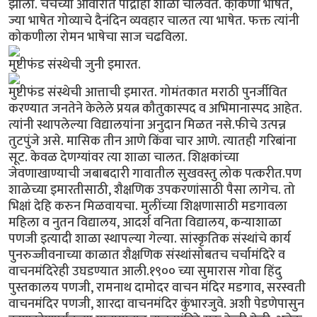
झाला. चर्चच्या आवारात पाद्रीही शाळा चालवत. को़कणी भाषेत,
ज्या भाषेत गोव्याचे दैनंदिन व्यवहार चालत त्या भाषेत. फक्त त्यांनी
कोकणीला रोमन भाषेचा साज चढविला.
मुष्टीफंड संस्थेची जुनी इमारत.
मुष्टीफंड संस्थेची आत्ताची इमारत. गोमंतकात मराठी पुनर्जीवित
करण्यात जनतेने केलेले प्रयत्न कौतुकास्पद व अभिमानास्पद आहेत.
त्यांनी स्थापलेल्या विद्यालयांना अनुदान मिळत नसे.फीचे उत्पन्न
तुटपुंजे असे. मासिक तीन आणे किंवा चार आणे. त्यातही गरिबांना
सूट. केवळ देणग्यांवर त्या शाळा चालत. शिक्षकांच्या
जेवणाखाण्याची जबाबदारी गावातील सुखवस्तु लोक पत्करीत.पण
शाळेच्या इमारतीसाठी, शैक्षणिक उपकरणांसाठी पैसा लागेच. तो
भिक्षां देहि करुन मिळवायचा. मुलींच्या शिक्षणासाठी मडगावला
महिला व नुतन विद्यालय, आदर्श वनिता विद्यालय, कन्याशाळा
पणजी इत्यादी शाळा स्थापल्या गेल्या. सांस्कृतिक संस्थांचे कार्य
पुनरुज्जीवनाच्या काळात शैक्षणिक संस्थांसोबतच चर्चामंदिरे व
वाचनमंदिरेही उघडण्यात आली.१९०० च्या सुमारास गोवा हिंदु
पुस्तकालय पणजी, रामनाथ दामोदर वाचन मंदिर मडगाव, सरस्वती
वाचनमंदिर पणजी, शारदा वाचनमंदिर कुंभारजुवे. अशी पेडणेपासुन