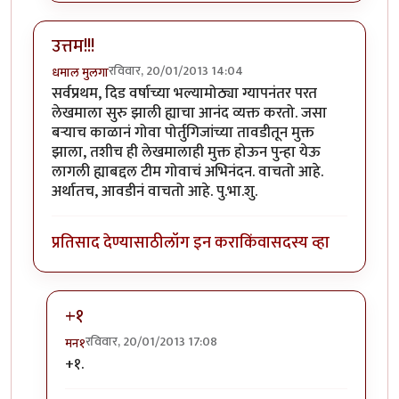
उत्तम!!!
रविवार, 20/01/2013 14:04
धमाल मुलगा
सर्वप्रथम, दिड वर्षाच्या भल्यामोठ्या ग्यापनंतर परत
लेखमाला सुरु झाली ह्याचा आनंद व्यक्त करतो. जसा
बर्‍याच काळानं गोवा पोर्तुगिजांच्या तावडीतून मुक्त
झाला, तशीच ही लेखमालाही मुक्त होऊन पुन्हा येऊ
लागली ह्याबद्दल टीम गोवाचं अभिनंदन. वाचतो आहे.
अर्थातच, आवडीनं वाचतो आहे. पु.भा.शु.
प्रतिसाद देण्यासाठी
लॉग इन करा
किंवा
सदस्य व्हा
+१
रविवार, 20/01/2013 17:08
मन१
In reply to
उत्तम!!!
by
धमाल मुलगा
+१.