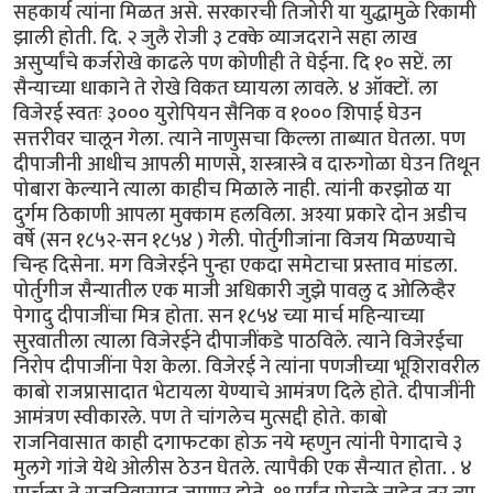
सहकार्य त्यांना मिळत असे. सरकारची तिजोरी या युद्धामुळे रिकामी
झाली होती. दि. २ जुलै रोजी ३ टक्के व्याजदराने सहा लाख
असुर्प्यांचे कर्जरोखे काढले पण कोणीही ते घेईना. दि १० सप्टें. ला
सैन्याच्या धाकाने ते रोखे विकत घ्यायला लावले. ४ ऑक्टों. ला
विजेरई स्वतः ३००० युरोपियन सैनिक व १००० शिपाई घेउन
सत्तरीवर चालून गेला. त्याने नाणुसचा किल्ला ताब्यात घेतला. पण
दीपाजीनी आधीच आपली माणसे, शस्त्रास्त्रे व दारुगोळा घेउन तिथून
पोबारा केल्याने त्याला काहीच मिळाले नाही. त्यांनी करझोळ या
दुर्गम ठिकाणी आपला मुक्काम हलविला. अश्या प्रकारे दोन अडीच
वर्षे (सन १८५२-सन १८५४ ) गेली. पोर्तुगीजांना विजय मिळण्याचे
चिन्ह दिसेना. मग विजेरईने पुन्हा एकदा समेटाचा प्रस्ताव मांडला.
पोर्तुगीज सैन्यातील एक माजी अधिकारी जुझे पावलु द ओलिव्हैर
पेगादु दीपाजींचा मित्र होता. सन १८५४ च्या मार्च महिन्याच्या
सुरवातीला त्याला विजेरईने दीपाजींकडे पाठविले. त्याने विजेरईचा
निरोप दीपाजींना पेश केला. विजेरई ने त्यांना पणजीच्या भूशिरावरील
काबो राजप्रासादात भेटायला येण्याचे आमंत्रण दिले होते. दीपाजींनी
आमंत्रण स्वीकारले. पण ते चांगलेच मुत्सद्दी होते. काबो
राजनिवासात काही दगाफटका होऊ नये म्हणुन त्यांनी पेगादाचे ३
मुलगे गांजे येथे ओलीस ठेउन घेतले. त्यापैकी एक सैन्यात होता. . ४