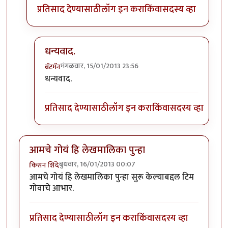
प्रतिसाद देण्यासाठी
लॉग इन करा
किंवा
सदस्य व्हा
धन्यवाद.
मंगळवार, 15/01/2013 23:56
बॅटमॅन
In reply to
पुढे
by
पैसा
धन्यवाद.
प्रतिसाद देण्यासाठी
लॉग इन करा
किंवा
सदस्य व्हा
आमचे गोयं हि लेखमालिका पुन्हा
बुधवार, 16/01/2013 00:07
किसन शिंदे
आमचे गोयं हि लेखमालिका पुन्हा सुरू केल्याबद्दल टिम
गोवाचे आभार.
प्रतिसाद देण्यासाठी
लॉग इन करा
किंवा
सदस्य व्हा