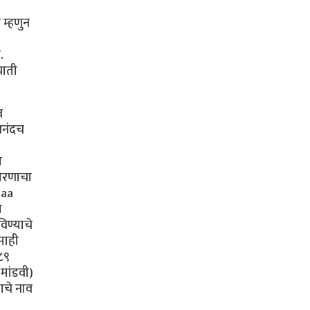
 म्हणुन
.
याती
व
आनंदच
त
धोरणाचा
daa
स
विण्याचे
माही
८९
मांडवी)
ाचे नाव