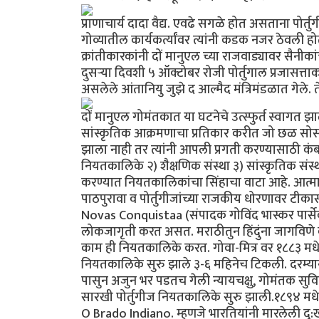
प्राणाचार्य दादा वैद्य. एवढे सगळे होत असताना पोर
गोव्यातील कार्यकर्त्यांवर त्यांनी कडक नजर ठेवली ह
क्रांतीकारकांनी दों मानुएल च्या राजवाड्यावर सैनीका
दुसर्‍या दिवशी ५ ऑक्टोबर रोजी पोर्तुगाल प्रजासत्ताक
असलेले आंतानियु जुझे द आल्मैद मंत्रिमंडळात गेले. ते 
दों मानुएल गोमंतकात या घटनेचे उत्स्फुर्त स्वागत 
सांस्कृतिक आक्रमणाचा प्रतिकार करीत जो छळ सोसल
झाला नाही तर त्यांनी आपली प्रगती करण्यासाठी कंबर कसली
नियतकालिके २) शैक्षणिक संस्था ३) सांस्कृतिक संस्
करण्यात नियतकालिकांचा सिंहाचा वाटा आहे. आत्मार
पाठपुरावा व पोर्तुगीजांच्या राजकीय धोरणावर टीकास
Novas Conquistaa (संपादक गोविंद भास्कर पार्से
लोकजागृती करत असत. मराठीतुन हिंदुंना जागविणे व पोर
काम ही नियतकालिके करत. गोवा-मित्र वर १८८३ मधे ब
नियतकालिके सुरु झाले ३-६ महिनेच टिकली. दरम्य
पासुन अजुन भर पडतच गेली न्यायचक्षु, गोमंतक स
सारखी पोर्तुगीज नियतकालिके सुरु झाली.१८९४ मधे
O Brado Indiano. म्हणजे भारतियांनी मारलेली दु: