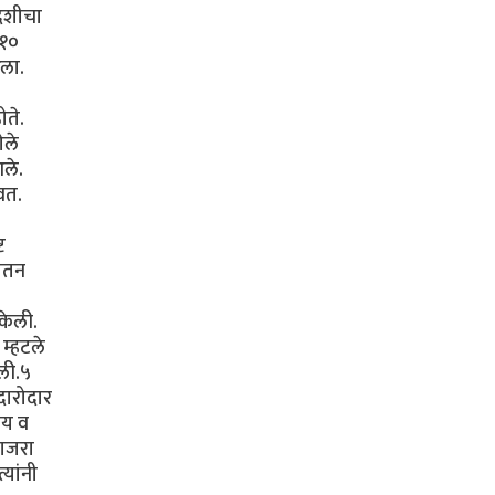
वदेशीचा
 १०
रला.
ोते.
ेले
आले.
वत.
ट
 जतन
केली.
म्हटले
ाली.५
दारोदार
ालय व
साजरा
्यांनी