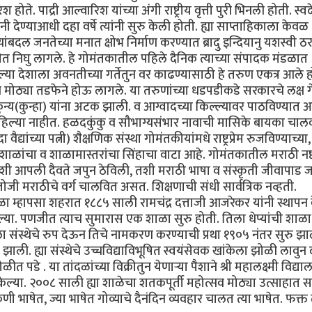
होते. पाद्री आल्वारिश यांच्या अंगी राष्ट्रीय वृत्ती पुरी भिनली होती. स्
नी देण्याआधी दहा वर्षे त्यांनी सुरु केली होती. ह्या साप्ताहिकाला केवळ
यांबदल जनतेच्या मनात क्षोभ निर्माण करण्यात ब्रादु इन्दियानु यशस्वी ठ
निघु लागले. हे गोमंतकातील पहिले दैनिक त्याच्या संपादक मंडळात
्या देशाला अवनतीच्या गर्तेतुन वर काढण्यासाठी हे तरुण एकत्र आले ह
 मोठ्या तडफेने होऊ लागले. या तरुणांच्या धडपडीकडे सरकारचे लक्ष ग
ुन्य(कुन्हा) यांना अटक झाली. व आग्वादच्या किल्ल्यावर पाठविण्यात 
े राहिल्या नाहीत. हळदकुंकु व सौभाग्यसंभार नावाची मासिके बायका चाल
वैद्यांच्या पत्नी) शैक्षणिक संस्था गोमंतकीयांमधे राष्ट्रप्रेम रुजविण्याच्या,
ी शाळांचा व शाळामास्तरांचा सिंहाचा वाटा आहे. गोमंतकातील मराठी नष्
ंनी जशी आपली दैवते जपुन ठेविली, तशी मराठी भाषा व संस्कृती जीवापाड
ंतोजी मराठीचे वर्ग चालवित असत. शिक्षणाची संधी सार्वत्रिक नव्हती.
 म्हापसा शहरात १८८५ साली रामचंद्र दत्ताजी आजरेकर यांनी स्थापन 
ेल्या. पणजीत त्याच सुमारास एक शाळा सुरु होती. तिला धेप्यांची शाळा 
ेला संस्थेचे रुप देऊन तिचे नामकरण करण्याची प्रथा १९०५ नंतर सुरु झ
ाली. ह्या संस्थेचे उच्चविद्याविभूषित स्वयंसेवक खांकेला झोळी लावुन 
ळीत पडे . या तांदळांच्या विक्रीतुन येणार्‍या पैशाने श्री महालक्ष्मी विद्य
 केल्या. २००८ साली ह्या शाळेचा शतकपूर्ती महोत्सव मोठ्या उत्साहात 
 भाषेत, ज्या भाषेत गोव्याचे दैनंदिन व्यवहार चालत त्या भाषेत. फक्त त