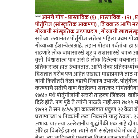
***
आमचे गोंय - प्रास्ताविक (१)
,
प्रास्ताविक - (२)
,
प
पोर्तुगिज (सांस्कृतिक आक्रमण)
,
शिवकाल आणि मर
गोव्याची सांस्कृतिक जडणघडण
,
गोव्याची खाद्यसंस्
सत्तेच्या लयानंतर पोर्तुगीज सत्तेला पहिला प्रथम गो
गोव्याच्या ईशान्येलाआहे. लहान मोठ्या पर्वतांचा हा प्
राहणारे लोक वाघासारखे शूर व सशासारखे चपळ आहेत.
वृत्ती. विश्वासाला पात्र असे हे लोक दिलेल्या वचना
प्रतिकाराला हात उंचावतात. आणि तेव्हा प्रतिस्पर्ध्य
दिसतात गरीब पण आहेत एखाद्या माडाप्रमाणे ताठ मानेन
यांनी कितीतरी वेळा बंडाचे निशाण उभारले. पोर्तुगी
करण्याचे सतीचे वाण घेतलेल्या सत्तरकर गोमंतकीयांनी त
१७४० मधे पोर्तुगीजांनी सत्तरी तालुका जिंकला. वाडीक
दिले होते. पण पुढे ते त्यांनी पाळले नाही.सन १७५५ म
१७५५ ते सन १८५५ ह्या कालखंडात एकुण २२ वेळा बंडे
घराण्याच्या ४ पिढ्यांनी लढा निकराने चालु ठेवला. २२ 
अभाव. यातल्या उल्लेखनीय युद्धांपैकी एक आहे दीपाजी 
औरें हा विजरेई झाला. त्याने राणे सरदेसायंचे मोका
गेला. त्या जाहिरनामे पुरुषांना विजार खालण्याची व 