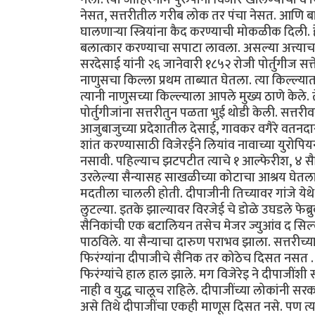
नेसत, सत्तरीतील गरीब लोक तर पंचा नेसत. आणि बायका
घालणार्‍या स्त्रियांना कैद करण्याची मोकळीक दिली. ह
बलात्कार करण्याचा सपाटा लावला. असल्या अत्त्याच
सरदेसाई यांनी २६ जानेवारी १८५२ रोजी पोर्तुगीज सत्त
नाणुसचा किल्ला प्रथम ताब्यात घेतला. त्या किल्ल्यात
त्यानी नाणुसच्या किल्ल्याला आपले मुख्य ठाणे केले. 
पोर्तुगीजांना सत्तरीतुन पळता भुई थोडी केली. सत्तरीव
आजुबाजुच्या प्रदेशातील देसाई, गावकर वगैरे वतन
शांत करण्यासाठी विजेरईने लियांव नावाच्या युरोपिय
नसावी. पहिल्याच झटपटीत त्याचे १ आल्फेरीश, ४ 
उरलेल्या सैन्यासह साखळीच्या कोटाचा आश्रय घेतला.
मदतीला चालली होती. दीपाजीनी तिच्यावर गांजे येथे
लुटल्या. इतके झाल्यावर विरजेई चे डोळे उघडले फेब्रुव
सैनिकांची एक बटालियन तसेच मेजर ज्युआंव द सिल्व
पाठविले. या सैन्याचा दारुण पराभव झाला. सत्तरी
फिरंग्यांना दीपाजीचे सैनिक तर कोठेच दिसत नसत . न
फिरंग्यांचे हाल हाल झाले. मग विजेरेइ ने दीपाजींशी 
नाही व युद्ध चालूच राहिले. दीपाजींच्या लोकांनी सरक
असे तिथे दीपाजींचा एकही माणूस दिसत नसे. पण त्या 