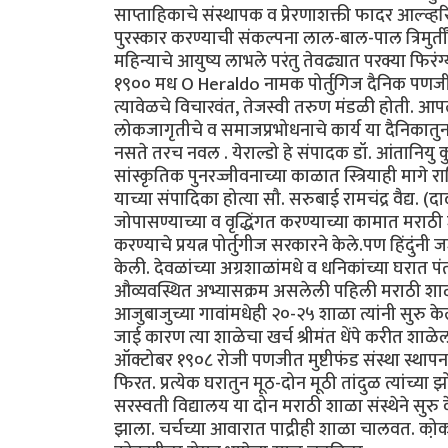
साप्ताहिकाचे संस्थापक व प्रेरणाशक्ती फादर आल्व्हरिश 
पुरस्कार करण्याची संकल्पना लाल-बाल-पाल त्रिमुर्तीं
महिन्याचे आयुष्य लाभले परंतु तेवढ्यात परक्या फिरंग्
१९०० मध O Heraldo नामक पोर्तुगिज दैनिक पणजीत 
त्यावेळचे विचारवंत, तेजस्वी तरुण मंडळी होती. आपल
लोकजागृतीचे व समाजप्रभोधनाचे कार्य या दैनिकातुन
नसते तरच नवल . येराल्डो हे संपादक डॉ. आंतानियु क
सांस्कृतिक पुनरज्जीवनाच्या काळात स्त्रियाही माग
याच्या संपादिका होत्या सौ. सरुबाई रामचंद्र वैद्य. (दादा 
जोपासण्याच्या व वृद्धिंगत करण्याच्या कामात मराठ
करण्याचे प्रयत्न पोर्तुगीज सरकारने केले.पण हिंदु
केली. देवळांच्या अग्रशाळांमधे व धनिकांच्या घरात प
औव्यवस्थित अभ्यासक्रम असलेली पहिली मराठी शाळा
आजुबाजुच्या गावांमधेही २०-२५ शाळा त्यांनी सुरु क
जाई कारण त्या शाळेचा खर्च श्रीमंत धेंपे करीत शाळ
ऑक्टोबर १९०८ रोजी पणजीत मुष्टीफंड संस्था स्थापन झ
फिरत. प्रत्येक घरातुन मूठ-दोन मूठी तांदुळ त्यांच्या झो
सरस्वती विद्यालय या दोन मराठी शाळा संस्थेने सुरु
झाला. चर्चच्या आवारात पाद्रीही शाळा चालवत. को़कणी