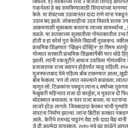
बिथरले. १३ सप्टेंबरच्या रात्री २ वाजता शिपाई आपापल
गव्हर्नरला हे बंड शमविण्यासाठी शिपायांच्या मागण्य
केले. या शेवटच्या उठावानंतर दादा राणे यांना पकडून
उठाव बंद झाले. लोकशाहीचा उदय विसावे शतक उगवले
आक्रमणाशी मुकाबला करताना त्याच्या सामर्थ्याचा , 
वळले. या शतकाच्या सुरवातीला गोमंतकातील उच्च शिक्
होती व हा कोर्स पुरा केलेले विद्यार्थी तुरळकच. वकील
प्राथमिक शिक्षणात "ख्रिश्चन डॉक्ट्रिन" हा विषय अंतर
गोव्यात सरकारी प्राथमिक शिक्षकांपैकी फार थोडे हिं
झाली. त्यांनी एकजूटीने आवाज उठविला गोमंतकीय जा
प्रजासत्ताक राज्य स्थापन होईपर्यंत चालू राहिली. १९
मुजफ्फराबाद येथे पहिला बाँब टाकण्यात आला, खुदीर
बाँब फेकला. पण तो त्यात नसल्याने बचावला. त्यातल्
म्हणुन लो. टिळकांना पकडुन त्यांना ६ वर्षांच्या तुर
फेब्रुवारी महिन्यात राजा दो कार्लुश, व युवराज दों 
थोडक्यात बचावला. व नंतर राजा बनला. या घटनांच
साजरे होऊ लागले. जिवबादादा केरकर यांची पुण्यतिथी
संघटना निर्माण झाल्या. त्यांना ब्रिटीश सरकार पकड
आले.. केरीचे रामचंद्र पांडुरंग वैद्य उर्फ दादा वैद्य 
जे डी आल्मेदा हायस्कूल. २०१० मधे ह्या शाळेने आप