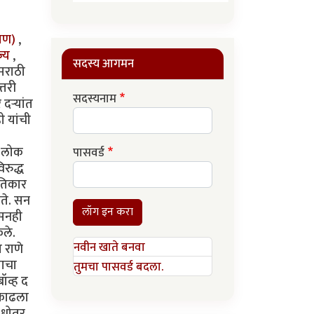
रमण)
,
ज्य
,
सदस्य आगमन
 मराठी
्तरी
सदस्यनाम
दर्‍यांत
ी यांची
े लोक
पासवर्ड
िरुद्ध
रतिकार
ोते. सन
लॉग इन करा
ासनही
ेले.
नवीन खाते बनवा
 राणे
वाचा
तुमचा पासवर्ड बदला.
बॉव्ह द
 काढला
ष धोतर