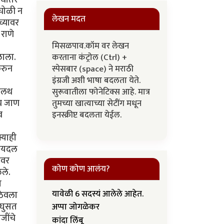
 चोळी न
लेखन मदत
च्यावर
राणे
मिसळपाव.कॉम वर लेखन
ळाला.
करताना कंट्रोल (Ctrl) +
करुन
स्पेसबार (space) ने मराठी
इंग्रजी अशी भाषा बदलता येते.
पालथ
सुरूवातीला फोनेटिक्स आहे. मात्र
्य जाण
तुमच्या खात्याच्या सेटींग मधून
व
इनस्क्रीप्ट बदलता येईल.
्याही
 पायदल
ीवर
कोण कोण आलंय?
ले.
त
यावेळी 6 सदस्यं आलेले आहेत.
 ठेवला
य घुसत
अप्पा जोगळेकर
जींचे
कांदा लिंबू