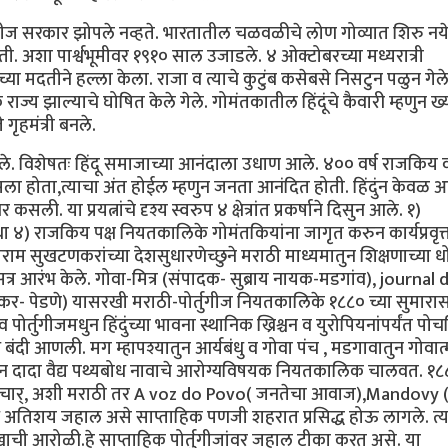
्तुगीज सरकार झोपले नव्हते. भारतातील चळवळीचे लोण गोव्यात शिरु नये
ोती. अशा पार्श्वभूमीवर १९१० साल उजाडले. ४ ओक्टोबरच्या मध्यरात्री
ंच्या मदतीने हल्ला केला. राजा व त्याचे कुटुंब कसेबसे निसटुन पळुन गेले
 राज्य झाल्याचे घोषित केले गेले. गोमंतकातील हिंदूंचे कैवारी म्हणुन ख्
गृहमंत्री बनले.
झाले. विशेषतः हिंदू समाजाच्या आनंदाला उधाण आले. ४०० वर्ष राजकिय 
ा होता,त्याचा अंत होईल म्हणुन जनता आनंदित होती. हिंदुंन केवळ 
. या प्रयत्नांचे दृश्य स्वरुप ४ क्षेत्रांत प्रकर्षाने दिसुन आले. १)
था ४) राजकिय पक्ष नियतकालिके गोमंतकियांना जागृत करुन कार्यप्रवृत्
ाम सुखटणकरांच्या देशसुधारणेच्छुने मराठी माध्यमातुन शिक्षणाच्या 
त्र आरंभ केले. गोवा-मित्र (संपादक- सुब्राय नायक-मडगांव), journal 
कर- पेडणे) यासरखी मराठी-पोर्तुगीज नियतकालिके १८८० च्या सुमारा
्तुगीजमधुन हिंदुंच्या भावना स्थानिक ख्रिश्चन व युरोपियनांपर्यंत पोच
ंदी आणली. मग म्हापश्यातुन आर्यबंधु व गोवा पंच , मडगावातुन गोवात्
ान दादा वैद्य पथ्यबोध नावाचे आरोग्यविषयक नियतकालिक चालवत. १८
ुविचार्, अशी मराठी तर A voz do Povo( जनतेचा आवाज),Mandovy (
 अतिशय जहाल असे साप्ताहिक पणजी शहरात प्रसिद्ध होऊ लागले. त्य
खाची आरोळी.हे साप्ताहिक पोर्तुगीजांवर जहाल टीका करत असे. या