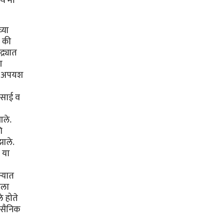
गच मी
्या
ो की
र्यात
ा
यात अपयश
देसाई व
ाले.
ि
झाले.
क या
न्यात
ाला
 होते
न सैनिक