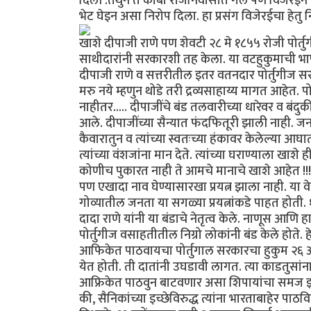
दिली .तेथुन ते काबो राजनिवासात गेले पण विजेरईने
भेट घेइन असा निरोप दिला. हा प्रसंग विजेरईचा हेतु न
खाशे दीपाजी राणे पण शेवटी २८ मे १८५५ रोजी पोर्तु
साथीदारांनी सरकारशी तह केला. या वटहुकुमाची भाष
दीपाजी राणे व सत्तरीतील इतर वतनदार पोर्तुगीज 
मरु नये म्हणुन थोडे तरी द्रव्यसाहाय्य मागत आहेत
नाहीतर..... दीपाजींचे बंड तलवारीच्या धारेवर व बंदुक
आले. दीपाजींच्या सैन्यात फंदफितूरी झाली नाही. जनतेने 
कैवारातुन व त्यांच्या स्वतःच्या हंकावर केलेल्या आघा
त्यांच्या वंशजांना मान देते. त्यांच्या घराण्याला खाशे 
कोणीच पुकारत नाही ते आमचे मानाचे खाशे आहेत !!!
पण एखादा नाव घेण्यासारखा प्रयत्न झाला नाही. या 
गोव्यातील जनता या सगळ्या प्रयत्नांकडे पाहत होती. १८
दादा राणे यांनी या बंडाचे नेतृत्व केले. नाणूस आणि 
पोर्तुगीज वसाहतीतील निग्रो लोकांनी बंड केले होते. 
आफिकेत पाठवायचा पोर्तुगाल सरकारचा हुकुम २६ ऑगस
येत होती. ती दातांनी उघडावी लागत. त्या काडतु
आफ्रिकेत पाठवुन बाटवणार असा शिपायांचा समज झ
की, सैनिकांच्या इच्छेविरुद्ध त्यांना भारताबाहेर प