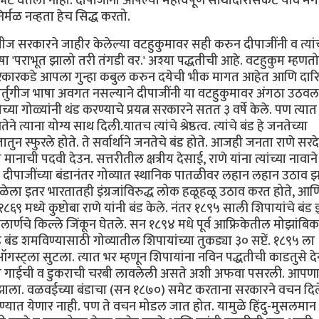
 भेट घेतली नाही. दीपाजींनी आपल्या महत्वपूर्ण साथीदारांसकट यावे म
िर्मळ नव्हता हेच सिद्ध करतो.
गीज सरकारने जाहीर केलेल्या वटहुकुमावर सही करुन दीपाजींनी व त्यांच
ा 'पराभूत झालो तरी तंगडी वर.' अश्या पद्धतीची आहे. वटहुकुम म्हणत
सरकारकडे आपला गुन्हा कबुल करुन दयेची भीक मागत आहेत आणि दारिद्
. पोर्तुगीज भाषा अवगत नसल्याने दीपाजींनी या वटहुकुमावर अंगठा उठवल
ीच्या गोळ्यांनी थंड करण्याचे प्रयत्न सरकारने सतत ३ वर्षे केले. पण त्
त्याना योग्य साथ दिली.यातच त्यांचे श्रेष्ठत्व. त्यांचे बंड हे जनतेच्या
तातुन स्फुरले होते. ते सर्वार्थाने जनतेचे बंड होते. आजही जनता राणे सर
ही मानाची पदवी देउन. सत्तरीतील क्षत्रीय देसाई, राणे यांना त्यांच्या नावाने
 दीपाजींच्या बंडानंतर गोव्यात स्थानिक पातळीवर लहान लहान उठाव झ
वेळेला इतर भारतातही इंग्रजांविरुद्ध लोक हळूहळू उठाव करत होते, आण
६९ मध्ये कुष्टोबा राणे यांनी बंड केले. नंतर १८९५ साली शिपायांचे बंड 
हालार्णचे किल्ले जिंकून घेतले. सन १८९४ मधे पूर्व आफ्रिकेतील मोझांबि
हे बंड शमविण्यासाठी गोव्यातील शिपायांच्या तुकड्या ३० सप्टें. १८९५ ला
्ट्ला सुटला. त्यात भर म्हणून शिपायांना नविन पद्धतीची काडतुसे दे
सांना गाईची व डुकराची चरबी लावलेली असते अशी अफवा पसरली. आपण
ाला. वळवईच्या बंडाचा (सन १८७०) समेट करताना सरकारने वचन दिले
ाठविण्यात येणार नाही. पण ते वचन मोडल जात होत. यामुळे हिंदु-मुसलमा