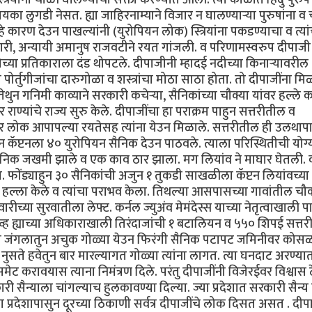
 लुगडी नेसत. ह्या जाहिरनाम्याने विजार न घालण्यार्‍या पुरुषांना व
े कारण देउन पाखल्यांनी (युरोपियन लोक) स्त्रियांना पकडण्याचा व त्यां
ारी, अन्यायी अमानुष राजवटीने रयत गांजली. व परिणामस्वरुप दीपाजी 
ेच्या प्रतिकाराला दंड थोपटले. दीपाजीनी म्हादई नदीच्या किनार्‍यावरील
 पोर्तुगीजांचा दारुगोळा व शस्त्रांचा मोठा साठा होता. तो दीपाजींना मि
तेथुन गनिमी काव्याने सरकारी कचेर्‍या, सैनिकांच्या चौक्या यांवर हल्ले 
र राण्यांचे राज्य सुरु केले. दीपाजींचा हा पराक्रम पाहुन सत्तरीतील व
दार लोक आपापल्या रयतेसह त्यांना येउन मिळाले. सत्तरीतील ही उलथा
न कॅप्टनला ४० युरोपियन सैनिक देउन पाठवले. त्याला परिस्थितीची योग
सैनिक जखमी झाले व एक काव ठार झाला. मग लियांव ने माघार घेतली. 
 फोंड्याहुन ३० सैनिकांची अजुन १ तुकडी साखळीला कॅप्टन लियांवच्या
 हल्ला केले व त्यांचा पराभव केला. तिथल्या आसपासच्या गावांतील चौक
ारीच्या सुरवातीला लेफ्ट. कर्नल ज्युअंव मेमंदेस्स याच्या नेतृत्वाखाली
्ह ह्याच्या अधिकाराखाली तिरंदाजांची १ बटालियन व ५५० शिपई सत्तर
च्या जंगलातुन अचुक गोळ्या येउन फिरंगी सैनिक पटापट जमिनीवर कोसळ
ुसते हवेतुन बार मारल्यागत गोळ्या त्यांना लागत. त्या घनदाट अरण्या
समेट करावयास त्याना निमंत्रण दिले. परंतु दीपाजींनी विजेरईवर विश्वास
ारी सैन्याला चांगल्याच हुलकावण्या दिल्या. ज्या प्रदेशात सरकारी सैन्
प्रदेशापासुन दूरच्या ठिकाणी सर्वत्र दीपाजींचे लोक दिसत असत . दीपा