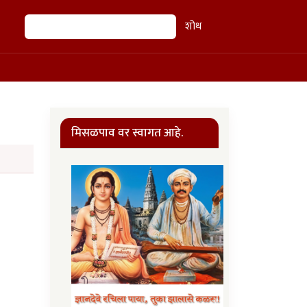
शोध
शोध
मिसळपाव वर स्वागत आहे.