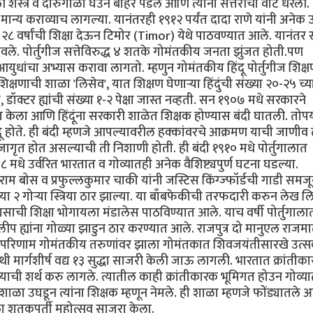
ी शस्त्रे व दारुगोळा घेउन बाहेर पडले आणि त्यांनी सत्तरीची वाट धरली.
ा मान्य कराव्याच लागल्या. यानंतरही १९१२ पर्यंत दादा राणे यांनी अनेक
 २८ वर्षांची शिक्षा देऊन टिमोर (Timor) येथे पाठवण्यात आले. यानंतर स
. पोर्तुगीज सत्तेविरुद्ध ४ शतके गोमंतकीय जनता झुंजत होती.पण
आयुधांचा अभ्यास करावा लागतो. म्हणुन गोमंतकीय हिंदू पोर्तुगीज शिक्
षणाची शाळा 'लिसेव', यात शिक्षण घेणार्‍या हिंदुंची संख्या २०-२५ च
, डॉक्टर ह्यांची संख्या १-२ पेक्षा जास्त नव्हती. सन १९०७ मधे सरकारने
्भूत केला आणि हिंदूंना सरकारी शाळेत शिक्षक होण्यास बंदी घातली. तोपर्
दू होते. ही बंदी म्हणजे आपल्यावरील हक्कांवरचे आक्रमण याची जाणीव त्
गृत होत असल्याची ती निशाणी होती. ही बंदी १९१० मधे पोर्तुगालात
०८ मधे उर्वरित भारतात व गोव्यातही अनेक वैशिष्ट्यपुर्ण घटना घडल्या.
ाम बोस व प्रफुल्लकुमार चाकी यांनी जस्टिस किंग्ज्फॉर्डची गाडी समज
या २ गोर्‍या स्त्रिया ठार झाल्या. या बाँबफेकीची तरफदारी करुन लेख ल
ुंगवासाची शिक्षा भोगायला मंडालेस पाठविण्यात आले. याच वर्षी पोर्तुगाला
फिलीप ह्यांना गोळ्या झाडुन ठार करण्यात आले. राजपुत्र दो मानुएल राजमा
ा परिणाम गोमंतकीय तरुणांवर झाला गोमंतकात शिवजयंतीसारखे उत्स
 मार्गशीर्ष वद्य १३ सुद्धा साजरी केली जाऊ लागली. भारतात क्रांतीका
ण्याची शर्थ करु लागले. त्यातील काही क्रांतीकारक भूमिगत होउन गोव्य
यांनी शाळा उघडून त्यांना शिक्षक म्हणून नेमले. ही शाळा म्हणजे फोंड्यातले
ला शतकपूर्ती महोत्सव साजरा केला.