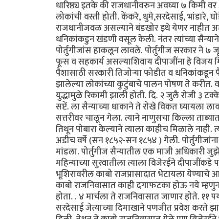
धारिष्ठ्य इतके की राजधानीवरुन अवघ्या ७ किमी वर असल
लोकांची वस्ती होती. केंकरे, धुमे,सरदेसाई, भांडारे, घो
राजधानीजवळ असल्याने बंडखोर इथे येणर नाहीत अशी 
धनिकांकडुन खंडणी वसूल केली. नंतर त्यांच्या सैन्या
पोर्तुगीजांस हाकलून लावले. पोर्तुगीज सरकार ने ७ जू
फूस व सहकार्य असल्याशिवाय दीपाजींना हे विजय मिळू 
पैशासाठी सरकारी तिजोर्‍या फोडीत व धनिकांकडून पैसे
झालेल्या लोकांच्या कुटुंबाचे पालन पोषण ते करीत. व
युद्धामुळे रिकामी झाली होती. दि. २ जुलै रोजी ३ टक्
सप्टें. ला सैन्याच्या धाकाने ते रोखे विकत घ्यायला
सत्तरीवर चालून गेला. त्याने नाणुसचा किल्ला ताब्य
तिथून पोबारा केल्याने त्याला काहीच मिळाले नाही. 
अडीच वर्षे (सन १८५२-सन १८५४ ) गेली. पोर्तुगीजांना
मांडला. पोर्तुगीज सैन्यातील एक माजी अधिकारी जुझे 
महिन्याच्या सुरवातीला त्याला विजेरईने दीपाजींकडे प
भूशिरावरील काबो राजप्रासादात भेटायला येण्याचे आमंत
काबो राजनिवासात काही दगाफटका होऊ नये म्हणुन त्या
होता. . ४ मार्चला ते राजनिवासात जाणार होते. ११ पर
सरदेसाई जेत्याच्या दिमाखाने पणजीत प्रवेश करते झाले