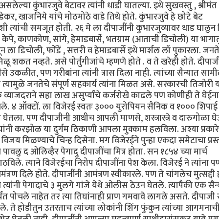
ेल्या कुंभारजुवे बेटावर त्यांनी धाडी घातल्या. इथे सुखवस्तु , श्रीमंत
डेकर, खाजनिये यांचे मोठमोठे वाडे तिथे होते. कुंभारजुवे हे छोटे बेट
त्यांची समजूत होती. २६ मे ला दीपाजींनी कुभारजुव्यावर धाड घालुन 
ने केपे, काणकोण, सांगे, हेमाडबार्से, भतग्राम (आताची डिचोली) या भागा
न ला डिचोली, फोंडें , सत्तरी व हेमाडबार्से इथे मार्शल लॉ पुकारला. जनत
शकत नव्हते. असे पोर्तुगीजांचे म्हणणे होते . व ते खरेही होते. दीपाज
 उकळीत, पण गरीबांना त्यांनी त्रास दिला नाही. त्यांच्या सैन्यात साम
 त्यामुळे जनतेचे संपूर्ण सहकार्य त्यांना मिळत असे. सरकारची तिजोरी 
के व्याजदराने सहा लाख असुर्प्यांचे कर्जरोखे काढले पण कोणीही ते घेईना
 लावले. ४ ऑक्टों. ला विजेरई स्वतः ३००० युरोपियन सैनिक व १००० शिपाई
ात घेतला. पण दीपाजीनी आधीच आपली माणसे, शस्त्रास्त्रे व दारुगोळा घ
त्यांनी करझोळ या दुर्गम ठिकाणी आपला मुक्काम हलविला. अश्या प्रकार
 विजय मिळण्याचे चिन्ह दिसेना. मग विजेरईने पुन्हा एकदा समेटाचा प्रस्
पावलु द ओलिव्हैर पेगादु दीपाजींचा मित्र होता. सन १८५४ च्या मार्च
ाठविले. त्याने विजेरईचा निरोप दीपाजींना पेश केला. विजेरई ने त्यांना 
्रण दिले होते. दीपाजींनी आमंत्रण स्वीकारले. पण ते चांगलेच मुत्सद्दी ह
ंनी पेगादाचे ३ मुलगे गांजे येथे ओलीस ठेउन घेतले. त्यापैकी एक सैन
्यंत पोचले नाहेत तर त्या तिघांनाही प्राण गमवावे लागले असते. दीपाजी 
. ते होडीतुन उतरताच त्यांच्या लोकांनी शिंग फुंकुन त्यांच्या आगमनाची 