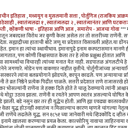
्राचीन इतिहास
,
मध्ययुग व मुसलमानी सत्ता
,
पोर्तुगिज (राजकिय आक्
ाठेशाही
,
स्वातंत्र्यलढा १
,
स्वातंत्र्यलढा २
,
स्वातंत्र्यानंतर आणि घटकरा
कृती
,
को़ंकणी भाषा - इतिहास आणि आज
,
समारोप - आजचा गोवा
***
व्यातून जबरदस्त विरोध जर कुणी केला असेल तर तो सत्तरीच्या राणेंनी. सत
रदेश. सह्याद्रीच्या हाताची बोटे जणू या प्रदेशात विसावली आहेत.या डोंगर 
 इमान हा त्यांचा स्थायीभाव. इमानापुढे इनाम कस्पटासमान मानणे ह
ला जागतात, पण कोणी विश्वासघात केला तर हे लोक प्रक्षुब्ध होतात आणि
ाच्या सामर्थ्याचा विचारही त्यांच्या मनात येत नाही. सडपातळ अंगलटीचे ह
े जगणारे. मोडेन पण वाकणार नाहीत वृत्तीचे. पोर्तुगीजांच्या अन्यायाव
ज सरकारने त्यांना बलप्रयोगाने झोडपले, कापून काढले. पण अन्यायाचा प्
े व्रत निष्ठेने प्रत्येक पिढीत पाळले. सत्तरी प्रदेशात राणे राजासरखे ह
र भोसल्यांनी राणेंना जे हक्क दिले होते ते चालू ठेवण्याचे त्यांनी आश्व
धे मोट्ठा उठाव झाला. राणेंनी व रयतेने आपण स्वतंत्र असल्याचे घोषित क
 झाली. बडे नसुन खर तर ही युद्धेच होती. आणि ह्या एवढ्या कालावधीत
वेळा युद्ध होउनही स्वातंत्र्य न मिळाल्याच कारण म्हणजे चांगल्या नेतृत्
राणेंचे लढलेले युद्ध. सन १८५१ च्या जानेवारी मधे व्हिश्कोंदि द व्हील 
शे, इनामे खालसा करण्याचा प्रयत्न केला. काल्सोरियु नावाचा जाहिरनामा
स्त्रियांना चोळी घालण्याची सक्ती करण्यात आली. त्या काळात हिंदु पुरु