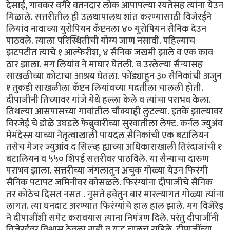
देसाई, गावकर वगैरे वतनदार लोक आपापल्या रयतेसह त्यांना येउन
मिळाले. सत्तरीतील ही उलथापालथ शांत करण्यासाठी विजेरईने
लियांव नावाच्या युरोपियन कॅप्टनला ४० युरोपियन सैनिक देउन
पाठवले. त्याला परिस्थितीची योग्य जाण नसावी. पहिल्याच
झटपटीत त्याचे १ आल्फेरीश, ४ सैनिक जखमी झाले व एक काव
ठार झाला. मग लियांव ने माघार घेतली. व उरलेल्या सैन्यासह
साखळीच्या कोटाचा आश्रय घेतला. फोंड्याहुन ३० सैनिकांची अजुन
१ तुकडी साखळीला कॅप्टन लियांवच्या मदतीला चालली होती.
दीपाजीनी तिच्यावर गांजे येथे हल्ला केले व त्यांचा पराभव केला.
तिथल्या आसपासच्या गावांतील चौक्याही लुटल्या. इतके झाल्यावर
विरजेई चे डोळे उघडले फेब्रुवारीच्या सुरवातीला लेफ्ट. कर्नल ज्युअंव
मेमंदेस्स याच्या नेतृत्वाखाली पायदल सैनिकांची एक बटालियन
तसेच मेजर ज्युआंव द सिल्व्ह ह्याच्या अधिकाराखाली तिरंदाजांची १
बटालियन व ५५० शिपई सत्तरीवर पाठविले. या सैन्याचा दारुण
पराभव झाला. सत्तरीच्या जंगलातुन अचुक गोळ्या येउन फिरंगी
सैनिक पटापट जमिनीवर कोसळले. फिरंग्यांना दीपाजीचे सैनिक
तर कोठेच दिसत नसत . नुसते हवेतुन बार मारल्यागत गोळ्या त्यांना
लागत. त्या घनदाट अरण्यात फिरंग्यांचे हाल हाल झाले. मग विजेरेइ
ने दीपाजींशी समेट करावयास त्याना निमंत्रण दिले. परंतु दीपाजींनी
विजेरईवर विश्वास ठेवला नाही व युद्ध चालूच राहिले. दीपाजींच्या