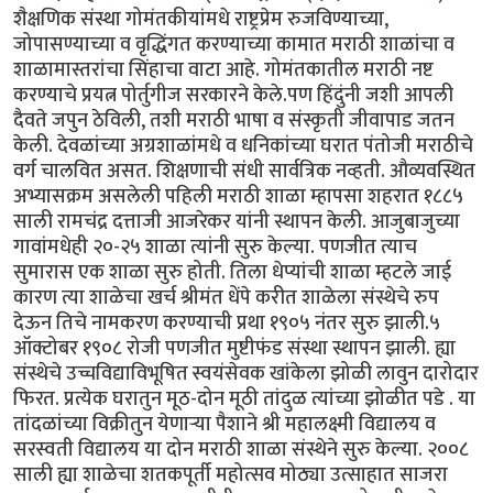
शैक्षणिक संस्था गोमंतकीयांमधे राष्ट्रप्रेम रुजविण्याच्या,
जोपासण्याच्या व वृद्धिंगत करण्याच्या कामात मराठी शाळांचा व
शाळामास्तरांचा सिंहाचा वाटा आहे. गोमंतकातील मराठी नष्ट
करण्याचे प्रयत्न पोर्तुगीज सरकारने केले.पण हिंदुंनी जशी आपली
दैवते जपुन ठेविली, तशी मराठी भाषा व संस्कृती जीवापाड जतन
केली. देवळांच्या अग्रशाळांमधे व धनिकांच्या घरात पंतोजी मराठीचे
वर्ग चालवित असत. शिक्षणाची संधी सार्वत्रिक नव्हती. औव्यवस्थित
अभ्यासक्रम असलेली पहिली मराठी शाळा म्हापसा शहरात १८८५
साली रामचंद्र दत्ताजी आजरेकर यांनी स्थापन केली. आजुबाजुच्या
गावांमधेही २०-२५ शाळा त्यांनी सुरु केल्या. पणजीत त्याच
सुमारास एक शाळा सुरु होती. तिला धेप्यांची शाळा म्हटले जाई
कारण त्या शाळेचा खर्च श्रीमंत धेंपे करीत शाळेला संस्थेचे रुप
देऊन तिचे नामकरण करण्याची प्रथा १९०५ नंतर सुरु झाली.५
ऑक्टोबर १९०८ रोजी पणजीत मुष्टीफंड संस्था स्थापन झाली. ह्या
संस्थेचे उच्चविद्याविभूषित स्वयंसेवक खांकेला झोळी लावुन दारोदार
फिरत. प्रत्येक घरातुन मूठ-दोन मूठी तांदुळ त्यांच्या झोळीत पडे . या
तांदळांच्या विक्रीतुन येणार्‍या पैशाने श्री महालक्ष्मी विद्यालय व
सरस्वती विद्यालय या दोन मराठी शाळा संस्थेने सुरु केल्या. २००८
साली ह्या शाळेचा शतकपूर्ती महोत्सव मोठ्या उत्साहात साजरा