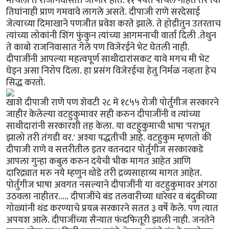
मार्चला ते राजनिवासात जाणार होते. ११ पर्यंत पोचले नाहेत तर त्या
तिघांनाही प्राण गमवावे लागले असते. दीपाजी राणे सरदेसाई
जेत्याच्या दिमाखाने पणजीत प्रवेश करते झाले. ते होडीतुन उतरताच
त्यांच्या लोकांनी शिंग फुंकुन त्यांच्या आगमनाची वार्ता दिली .तेथुन
ते काबो राजनिवासात गेले पण विजेरईने भेट घेतली नाही.
दीपाजींनी आपल्या महत्वपूर्ण साथीदारांसकट यावे मगच मी भेट
घेइन असा निरोप दिला. हा प्रसंग विजेरईचा हेतु निर्मळ नव्हता हेच
सिद्ध करतो.
खाशे दीपाजी राणे पण शेवटी २८ मे १८५५ रोजी पोर्तुगीज सरकारने
जाहीर केलेल्या वटहुकुमावर सही करुन दीपाजींनी व त्यांच्या
साथीदारांनी सरकारशी तह केला. या वटहुकुमाची भाषा 'पराभूत
झालो तरी तंगडी वर.' अश्या पद्धतीची आहे. वटहुकुम म्हणतो की
दीपाजी राणे व सत्तरीतील इतर वतनदार पोर्तुगीज सरकारकडे
आपला गुन्हा कबुल करुन दयेची भीक मागत आहेत आणि
दारिद्र्यात मरु नये म्हणुन थोडे तरी द्रव्यसाहाय्य मागत आहेत.
पोर्तुगीज भाषा अवगत नसल्याने दीपाजींनी या वटहुकुमावर अंगठा
उठवला नाहीतर..... दीपाजींचे बंड तलवारीच्या धारेवर व बंदुकीच्या
गोळ्यांनी थंड करण्याचे प्रयत्न सरकारने सतत ३ वर्षे केले. पण त्यात
अपयश आले. दीपाजींच्या सैन्यात फंदफितूरी झाली नाही. जनतेने