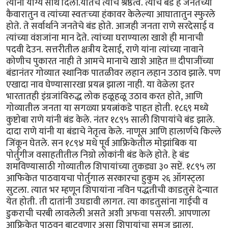
त्याना योग्य साथ दिली.यातच त्यांचे श्रेष्ठत्व. त्यांचे बंड हे जनतेच्या
कैवारातुन व त्यांच्या स्वतःच्या हंकावर केलेल्या आघातातुन स्फुरले
होते. ते सर्वार्थाने जनतेचे बंड होते. आजही जनता राणे सरदेसाई व
त्यांच्या वंशजांना मान देते. त्यांच्या घराण्याला खाशे ही मानाची
पदवी देउन. सत्तरीतील क्षत्रीय देसाई, राणे यांना त्यांच्या नावाने
कोणीच पुकारत नाही ते आमचे मानाचे खाशे आहेत !!! दीपाजींच्या
बंडानंतर गोव्यात स्थानिक पातळीवर लहान लहान उठाव झाले. पण
एखादा नाव घेण्यासारखा प्रयत्न झाला नाही. या वेळेला इतर
भारतातही इंग्रजांविरुद्ध लोक हळूहळू उठाव करत होते, आणि
गोव्यातील जनता या सगळ्या प्रयत्नांकडे पाहत होती. १८६९ मध्ये
कुष्टोबा राणे यांनी बंड केले. नंतर १८९५ साली शिपायांचे बंड झाले.
दादा राणे यांनी या बंडाचे नेतृत्व केले. नाणूस आणि हालार्णचे किल्ले
जिंकून घेतले. सन १८९४ मधे पूर्व आफ्रिकेतील मोझांबिक या
पोर्तुगीज वसाहतीतील निग्रो लोकांनी बंड केले होते. हे बंड
शमविण्यासाठी गोव्यातील शिपायांच्या तुकड्या ३० सप्टें. १८९५ ला
आफिकेत पाठवायचा पोर्तुगाल सरकारचा हुकुम २६ ऑगस्ट्ला
सुटला. त्यात भर म्हणून शिपायांना नविन पद्धतीची काडतुसे देन्यात
येत होती. ती दातांनी उघडावी लागत. त्या काडतुसांना गाईची व
डुकराची चरबी लावलेली असते अशी अफवा पसरली. आपणाला
आफ्रिकेत पाठवुन बाटवणार असा शिपायांचा समज झाला.