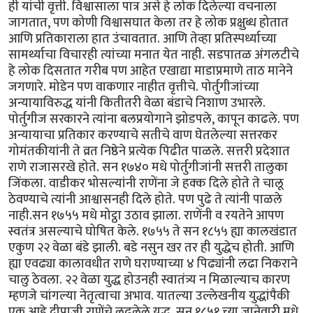
ही यांची वृत्ती. विश्वासाला पात्र असे हे लोक दिलेल्या वचनाला
जागतात, पण कोणी विश्वासघात केला तर हे लोक प्रक्षुब्ध होतात
आणि प्रतिकाराला हात उंचावतात. आणि तेव्हा प्रतिस्पर्ध्याच्या
सामर्थ्याचा विचारही त्यांच्या मनात येत नाही. सडपातळ अंगलटीचे
हे लोक दिसतात गरीब पण आहेत एखाद्या माडाप्रमाणे ताठ मानेने
जगणारे. मोडेन पण वाकणार नाहीत वृत्तीचे. पोर्तुगीजांच्या
अन्यायाविरुद्ध यांनी कितीतरी वेळा बंडाचे निशाण उभारले.
पोर्तुगीज सरकारने त्यांना बलप्रयोगाने झोडपले, कापून काढले. पण
अन्यायाचा प्रतिकार करण्याचे सतीचे वाण घेतलेल्या सत्तरकर
गोमंतकीयांनी ते व्रत निष्ठेने प्रत्येक पिढीत पाळले. सत्तरी प्रदेशात
राणे राजासरखे होते. सन १७४० मधे पोर्तुगीजांनी सत्तरी तालुका
जिंकला. वाडीकर भोसल्यांनी राणेंना जे हक्क दिले होते ते चालू
ठेवण्याचे त्यांनी आश्वासनही दिले होते. पण पुढे ते त्यांनी पाळले
नाही.सन १७५५ मधे मोट्ठा उठाव झाला. राणेंनी व रयतेने आपण
स्वतंत्र असल्याचे घोषित केले. १७५५ ते सन १८५५ ह्या कालखंडात
एकुण २२ वेळा बंडे झाली. बडे नसुन खर तर ही युद्धेच होती. आणि
ह्या एवढ्या कालावधीत राणे घराण्याच्या ४ पिढ्यांनी लढा निकराने
चालु ठेवला. २२ वेळा युद्ध होउनही स्वातंत्र्य न मिळाल्याच कारण
म्हणजे चांगल्या नेतृत्वाचा अभाव. यातल्या उल्लेखनीय युद्धांपैकी
एक आहे दीपाजी राणेंचे लढलेले युद्ध. सन १८५१ च्या जानेवारी मधे