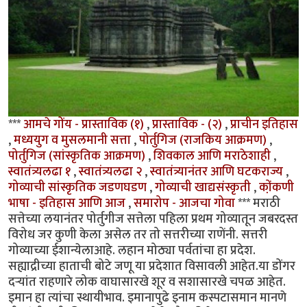
***
आमचे गोंय - प्रास्ताविक (१)
,
प्रास्ताविक - (२)
,
प्राचीन इतिहास
,
मध्ययुग व मुसलमानी सत्ता
,
पोर्तुगिज (राजकिय आक्रमण)
,
पोर्तुगिज (सांस्कृतिक आक्रमण)
,
शिवकाल आणि मराठेशाही
,
स्वातंत्र्यलढा १
,
स्वातंत्र्यलढा २
,
स्वातंत्र्यानंतर आणि घटकराज्य
,
गोव्याची सांस्कृतिक जडणघडण
,
गोव्याची खाद्यसंस्कृती
,
को़ंकणी
भाषा - इतिहास आणि आज
,
समारोप - आजचा गोवा
*** मराठी
सत्तेच्या लयानंतर पोर्तुगीज सत्तेला पहिला प्रथम गोव्यातून जबरदस्त
विरोध जर कुणी केला असेल तर तो सत्तरीच्या राणेंनी. सत्तरी
गोव्याच्या ईशान्येलाआहे. लहान मोठ्या पर्वतांचा हा प्रदेश.
सह्याद्रीच्या हाताची बोटे जणू या प्रदेशात विसावली आहेत.या डोंगर
दर्‍यांत राहणारे लोक वाघासारखे शूर व सशासारखे चपळ आहेत.
इमान हा त्यांचा स्थायीभाव. इमानापुढे इनाम कस्पटासमान मानणे