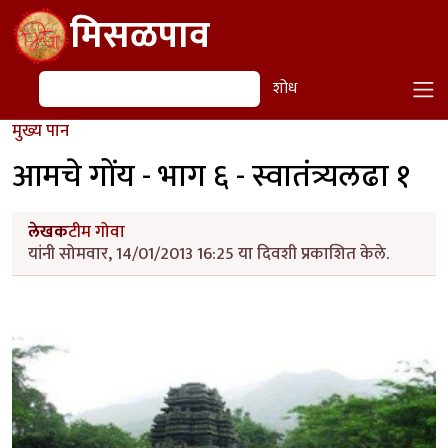
Skip to main content
मिसळपाव
शोध
शोध
मुख्य पान
आमचे गोंय - भाग ६ - स्वातंत्र्यलढा १
लेखक
टीम गोवा
यांनी सोमवार, 14/01/2013 16:25 या दिवशी प्रकाशित केले.