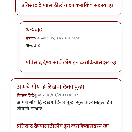
प्रतिसाद देण्यासाठी
लॉग इन करा
किंवा
सदस्य व्हा
धन्यवाद.
मंगळवार, 15/01/2013 23:56
बॅटमॅन
In reply to
पुढे
by
पैसा
धन्यवाद.
प्रतिसाद देण्यासाठी
लॉग इन करा
किंवा
सदस्य व्हा
आमचे गोयं हि लेखमालिका पुन्हा
बुधवार, 16/01/2013 00:07
किसन शिंदे
आमचे गोयं हि लेखमालिका पुन्हा सुरू केल्याबद्दल टिम
गोवाचे आभार.
प्रतिसाद देण्यासाठी
लॉग इन करा
किंवा
सदस्य व्हा