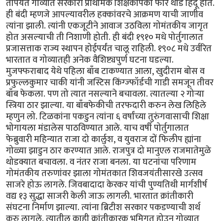
तोपर्यंत गोव्यात सरकारी प्राथमिक शिक्षकांपैकी फार थोडे हिंदू होते.
ही बंदी म्हणजे आपल्यावरील हक्कांवरचे आक्रमण याची जाणीव
त्यांना झाली. त्यांनी एकजूटीने आवाज उठविला गोमंतकीय जागृत
होत असल्याची ती निशाणी होती. ही बंदी १९१० मधे पोर्तुगालात
प्रजासत्ताक राज्य स्थापन होईपर्यंत चालू राहिली. १९०८ मधे उर्वरित
भारतात व गोव्यातही अनेक वैशिष्ट्यपुर्ण घटना घडल्या.
मुजफ्फराबाद येथे पहिला बाँब टाकण्यात आला, खुदीराम बोस व
प्रफुल्लकुमार चाकी यांनी जस्टिस किंग्ज्फॉर्डची गाडी समजून तीवर
बाँब फेकला. पण तो त्यात नसल्याने बचावला. त्यातल्या २ गोर्‍या
स्त्रिया ठार झाल्या. या बाँबफेकीची तरफदारी करुन लेख लिहिले
म्हणुन लो. टिळकांना पकडुन त्यांना ६ वर्षांच्या तुरुंगवासाची शिक्षा
भोगायला मंडालेस पाठविण्यात आले. याच वर्षी पोर्तुगालात
फेब्रुवारी महिन्यात राजा दो कार्लुश, व युवराज दों फिलीप ह्यांना
गोळ्या झाडुन ठार करण्यात आले. राजपुत्र दो मानुएल राजमातेमुळे
थोडक्यात बचावला. व नंतर राजा बनला. या घटनांचा परिणाम
गोमंतकीय तरुणांवर झाला गोमंतकात शिवजयंतीसारखे उत्सव
साजरे होऊ लागले. जिवबादादा केरकर यांची पुण्यतिथी मार्गशीर्ष
वद्य १३ सुद्धा साजरी केली जाऊ लागली. भारतात क्रांतीकारी
संघटना निर्माण झाल्या. त्यांना ब्रिटीश सरकार पकडण्याची शर्थ
करु लागले. त्यातील काही क्रांतीकारक भूमिगत होउन गोव्यात