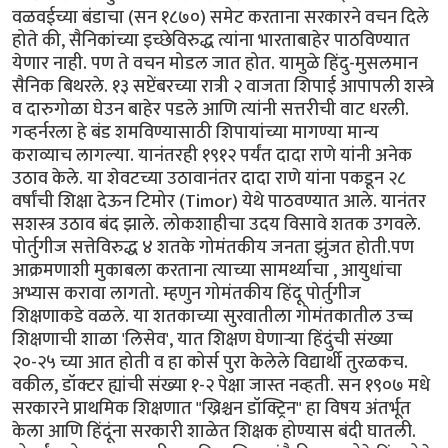
वळवईच्या बंडाचा (सन १८७०) समेट करताना सरकारने वचन दिले
होते की, सैनिकांच्या इच्छेविरुद्ध त्यांना भारताबाहेर पाठविण्यात
येणार नाही. पण ते वचन मोडल जात होत. यामुळे हिंदु-मुसलमान
सैनिक बिथरले. १३ सप्टेंबरच्या रात्री २ वाजता शिपाई आपापली शस्त्रे
व दारुगोळा घेउन बाहेर पडले आणि त्यांनी सत्तरीची वाट धरली.
गव्हर्नरला हे बंड शमविण्यासाठी शिपायांच्या मागण्या मान्य
कराव्याच लागल्या. यानंतरही १९१२ पर्यंत दादा राणे यांनी अनेक
उठाव केले. या शेवटच्या उठावानंतर दादा राणे यांना पकडून २८
वर्षांची शिक्षा देऊन टिमोर (Timor) येथे पाठवण्यात आले. यानंतर
सशस्त्र उठाव बंद झाले. लोकशाहीचा उदय विसावे शतक उगवले.
पोर्तुगीज सत्तेविरुद्ध ४ शतके गोमंतकीय जनता झुंजत होती.पण
आक्रमणाशी मुकाबला करताना त्याच्या सामर्थ्याचा , आयुधांचा
अभ्यास करावा लागतो. म्हणुन गोमंतकीय हिंदू पोर्तुगीज
शिक्षणाकडे वळले. या शतकाच्या सुरवातीला गोमंतकातील उच्च
शिक्षणाची शाळा 'लिसेव', यात शिक्षण घेणार्‍या हिंदुंची संख्या
२०-२५ च्या आत होती व हा कोर्स पुरा केलेले विद्यार्थी तुरळकच.
वकील, डॉक्टर ह्यांची संख्या १-२ पेक्षा जास्त नव्हती. सन १९०७ मधे
सरकारने प्राथमिक शिक्षणात "ख्रिश्चन डॉक्ट्रिन" हा विषय अंतर्भूत
केला आणि हिंदूंना सरकारी शाळेत शिक्षक होण्यास बंदी घातली.