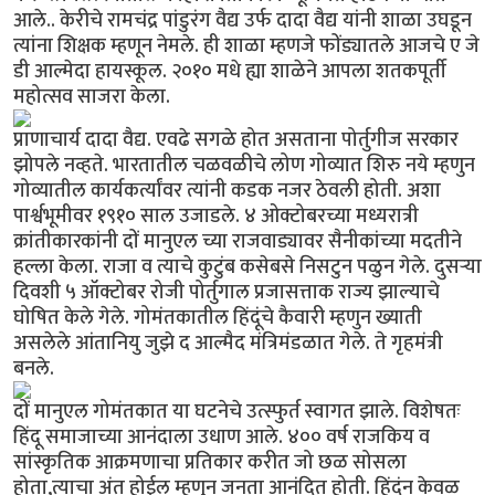
आले.. केरीचे रामचंद्र पांडुरंग वैद्य उर्फ दादा वैद्य यांनी शाळा उघडून
त्यांना शिक्षक म्हणून नेमले. ही शाळा म्हणजे फोंड्यातले आजचे ए जे
डी आल्मेदा हायस्कूल. २०१० मधे ह्या शाळेने आपला शतकपूर्ती
महोत्सव साजरा केला.
प्राणाचार्य दादा वैद्य. एवढे सगळे होत असताना पोर्तुगीज सरकार
झोपले नव्हते. भारतातील चळवळीचे लोण गोव्यात शिरु नये म्हणुन
गोव्यातील कार्यकर्त्यांवर त्यांनी कडक नजर ठेवली होती. अशा
पार्श्वभूमीवर १९१० साल उजाडले. ४ ओक्टोबरच्या मध्यरात्री
क्रांतीकारकांनी दों मानुएल च्या राजवाड्यावर सैनीकांच्या मदतीने
हल्ला केला. राजा व त्याचे कुटुंब कसेबसे निसटुन पळुन गेले. दुसर्‍या
दिवशी ५ ऑक्टोबर रोजी पोर्तुगाल प्रजासत्ताक राज्य झाल्याचे
घोषित केले गेले. गोमंतकातील हिंदूंचे कैवारी म्हणुन ख्याती
असलेले आंतानियु जुझे द आल्मैद मंत्रिमंडळात गेले. ते गृहमंत्री
बनले.
दों मानुएल गोमंतकात या घटनेचे उत्स्फुर्त स्वागत झाले. विशेषतः
हिंदू समाजाच्या आनंदाला उधाण आले. ४०० वर्ष राजकिय व
सांस्कृतिक आक्रमणाचा प्रतिकार करीत जो छळ सोसला
होता,त्याचा अंत होईल म्हणुन जनता आनंदित होती. हिंदुंन केवळ