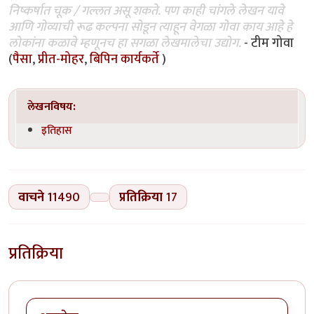
निष्कर्षात चूक / गल्लत असू शकते. पण काही चांगले लेखन यावे
आणि गोव्याची रूढ कल्पना सोडून त्याहून वेगळा गोवा काय आहे हे
लोकांना कळावे म्हणूनच हा सगळा लेखमालेचा उद्योग.
- टीम गोवा
(
पैसा
,
प्रीत-मोहर
,
बिपिन कार्यकर्ते
)
लेखनविषय:
इतिहास
वाचने
11490
प्रतिक्रिया
17
प्रतिक्रिया