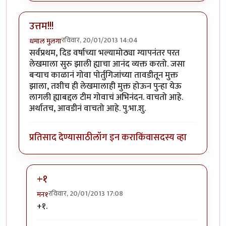
उत्तम!!!
रविवार, 20/01/2013 14:04
धमाल मुलगा
सर्वप्रथम, दिड वर्षाच्या भल्यामोठ्या ग्यापनंतर परत
लेखमाला सुरु झाली ह्याचा आनंद व्यक्त करतो. जसा
बर्‍याच काळानं गोवा पोर्तुगिजांच्या तावडीतून मुक्त
झाला, तशीच ही लेखमालाही मुक्त होऊन पुन्हा येऊ
लागली ह्याबद्दल टीम गोवाचं अभिनंदन. वाचतो आहे.
अर्थातच, आवडीनं वाचतो आहे. पु.भा.शु.
प्रतिसाद देण्यासाठी
लॉग इन करा
किंवा
सदस्य व्हा
+१
रविवार, 20/01/2013 17:08
मन१
In reply to
उत्तम!!!
by
धमाल मुलगा
+१.