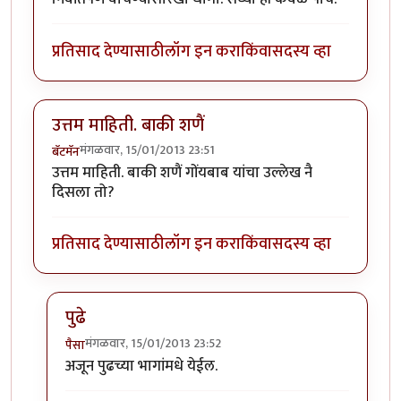
प्रतिसाद देण्यासाठी
लॉग इन करा
किंवा
सदस्य व्हा
उत्तम माहिती. बाकी शणैं
मंगळवार, 15/01/2013 23:51
बॅटमॅन
उत्तम माहिती. बाकी शणैं गोंयबाब यांचा उल्लेख नै
दिसला तो?
प्रतिसाद देण्यासाठी
लॉग इन करा
किंवा
सदस्य व्हा
पुढे
मंगळवार, 15/01/2013 23:52
पैसा
In reply to
उत्तम माहिती. बाकी शणैं
by
बॅटमॅन
अजून पुढच्या भागांमधे येईल.