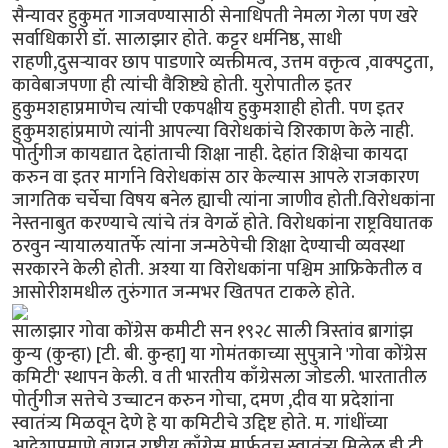
सैन्यावर हुकुमत गाजवण्यासाठी सेनाधिपती नेमला गेला पण खरे
सर्वाधिकारी डॉ. सालाझार होते. कट्टर धर्मनिष्ठ, साधी
राहणी,दुसर्‍यावर छाप पाडणारे व्यक्तीमत्व, उत्तम वक्तृत्व ,वाक्पटुता,
कावेबाजपणा ही त्यांची वैशिष्ट्ये होती. युरोपातील इतर
हुकुमशहाप्रमाणेच त्यांची एकपक्षीय हुकुमशाही होती. पण इतर
हुकुमशहांप्रमाणे त्यांनी आपल्या विरोधकांचे शिरकाण केले नाही.
पोर्तुगीज कायद्यात देहांताची शिक्षा नाही. देहांत शिक्षेचा कायदा
करुन वा इतर मार्गाने विरोधकांस ठार केल्यास आपले राजकारण
जागतिक चर्चेचा विषय बनेल ह्याची त्यांना जाणीव होती.विरोधकांना
नेस्तनाबुत करण्याचे त्यांचे तंत्र वेगळॅ होते. विरोधकांना राष्ट्रविघातक
ठरवुन न्यायालयातर्फे त्यांना जन्मठेपेची शिक्षा देण्याची व्यवस्था
सरकारने केली होती. अश्या या विरोधकांना पश्चिम आफ्रिकेतील व
आसोरीशमधील तुरुंगात जन्मभर खितपत टाकले होते.
सालाझार गोवा कोंग्रेस कमीटी सन १९२८ साली त्रिस्तांव ब्रागांझ
कुन्य (कुन्हा) [टी. बी. कुन्हा] या गोमंतकाच्या सुपुत्राने 'गोवा कोंग्रेस
कमिटी' स्थापन केली. व ती भारतीय काँग्रेसला जोडली. भारतातील
पोर्तुगीज सत्तेचे उच्चाटन करुन गोचा, दमण ,दीव या प्रदेशांना
स्वातंत्र्य मिळवून देणे हे या कमिटीचे उद्दिष्ट होते. म. गांधींच्या
आदेशाप्रमाणे वागून राष्ट्रीय काँग्रेस मार्फतच स्वातंत्र्य मिळेल ही टी.