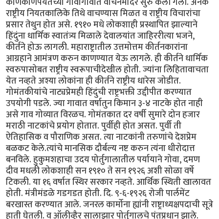
काणकोणपर्यंतच्या गावागावात वाचनमंदिरे सुरु केली गेली. अनेक
राष्ट्रीय नियतकालिके तिथे वाचण्यास मिळत व राष्ट्रीय विचारांचा
प्रसार तेथुन होत असे. १९१० मधे लोकशाही प्रस्थापित झाल्याने
हिंदुंना धार्मिक स्वातंत्र्य मिळाले देवालयांत जाहिररीत्या भजने,
कीर्तने होऊ लागली. महाराष्ट्रातील उत्तमोत्तम कीर्तनकारांना
आग्रहाने आमंत्रण करुन काणण्यात येऊ लागले. ही कीर्तने धार्मिक
स्वरुपासोबत राष्ट्रीय स्वरूपाचीदेखील होती. ज्यांना लिहितावाचता
येत नव्हते अश्या लोकांना ही कीर्तने राष्ट्रीय धारेस जोडीत.
गोमंतकीयांचे नाट्यप्रेमही हिंदुंची राष्ट्रभक्ती उद्दीपीत करण्यात
उपयोगी पडले. ज्या गावात वर्षातुन किमान ३-४ नाटके होत नाही
असे गाव गोव्यात विरळच. गोमंतकात दर वर्षी सुमारे दोन हजार
मराठी नाटकांचे प्रयोग होतात. पुर्वीही होत असत. पुर्वी ती
ऐतिहासिक व पौराणिक असत. त्या नाटकांनी तरुणांचे देशप्रेम
बळकट केले.त्यांचे मानसिक दौर्बल्य नष्ट करुन त्यंना धीरोदात्त
बनविले. हुकुमशहाचा उदय पोर्तुगालातील पर्यायाने गोवा, दमण
दीव मधली लोकशाही सन १९१० ते सन १९२६ अशी सोळा वर्षे
टिकली. या १६ वर्षात स्थिर सरकार नव्हते. आर्थिक स्थिती खालावत
होती. मंत्रीमंडळे गडगडत होती. दि. ९-६-१९२६ रोजी पार्लमेंट
बरखास्त करण्यात आले. जनरल कार्मोना ह्यांनी राष्ट्राध्यक्षपदाची सूत्रे
हाती घेतली. व ऑलीव्हैर सालाझार पोर्तुगालचे पंतप्रधान झाले.