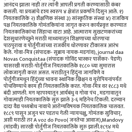
आनंदच झाला नाही तर त्यांनी आपली प्रगती करण्यासाठी कंबर
कसली. या प्रयत्नांचे दृश्य स्वरुप ४ क्षेत्रांत प्रकर्षाने दिसुन आले. १)
नियतकालिके २) शैक्षणिक संस्था ३) सांस्कृतिक संस्था ४) राजकिय
पक्ष नियतकालिके गोमंतकियांना जागृत करुन कार्यप्रवृत्त करण्यात
नियतकालिकांचा सिंहाचा वाटा आहे. आत्माराम सुखटणकरांच्या
देशसुधारणेच्छुने मराठी माध्यमातुन शिक्षणाच्या धोरणाचा
पाठपुरावा व पोर्तुगीजांच्या राजकीय धोरणावर टीकासत्र आरंभ
केले. गोवा-मित्र (संपादक- सुब्राय नायक-मडगांव), journal daa
Novas Conquistaa (संपादक गोविंद भास्कर पार्सेकर- पेडणे)
यासरखी मराठी-पोर्तुगीज नियतकालिके १८८० च्या सुमारास
लोकजागृती करत असत. मराठीतुन हिंदुंना जागविणे व
पोर्तुगीजमधुन हिंदुंच्या भावना स्थानिक ख्रिश्चन व युरोपियनांपर्यंत
पोचविण्याचे काम ही नियतकालिके करत. गोवा-मित्र वर १८८३ मधे
बंदी आणली. मग म्हापश्यातुन आर्यबंधु व गोवा पंच , मडगावातुन
गोवात्माही नियतकालिके सुरु झाले ३-६ महिनेच टिकली. दरम्यान
दादा वैद्य पथ्यबोध नावाचे आरोग्यविषयक नियतकालिक चालवत.
१८८९ पासुन अजुन भर पडतच गेली न्यायचक्षु, गोमंतक सुविचार्,
अशी मराठी तर A voz do Povo( जनतेचा आवाज),Mandovy
(मांडवी) सारखी पोर्तुगीज नियतकालिके सुरु झाली.१८९४ मधे