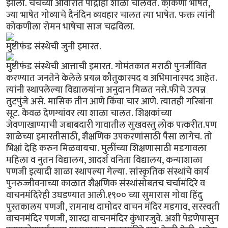
झाला. चर्चच्या आवारात पाद्रीही शाळा चालवत. को़कणी भाषेत,
ज्या भाषेत गोव्याचे दैनंदिन व्यवहार चालत त्या भाषेत. फक्त त्यांनी
कोकणीला रोमन भाषेचा साज चढविला.
मुष्टीफंड संस्थेची जुनी इमारत.
मुष्टीफंड संस्थेची आत्ताची इमारत. गोमंतकात मराठी पुनर्जीवित
करण्यात जनतेने केलेले प्रयत्न कौतुकास्पद व अभिमानास्पद आहेत.
त्यांनी स्थापलेल्या विद्यालयांना अनुदान मिळत नसे.फीचे उत्पन्न
तुटपुंजे असे. मासिक तीन आणे किंवा चार आणे. त्यातही गरिबांना
सूट. केवळ देणग्यांवर त्या शाळा चालत. शिक्षकांच्या
जेवणाखाण्याची जबाबदारी गावातील सुखवस्तु लोक पत्करीत.पण
शाळेच्या इमारतीसाठी, शैक्षणिक उपकरणांसाठी पैसा लागेच. तो
भिक्षां देहि करुन मिळवायचा. मुलींच्या शिक्षणासाठी मडगावला
महिला व नुतन विद्यालय, आदर्श वनिता विद्यालय, कन्याशाळा
पणजी इत्यादी शाळा स्थापल्या गेल्या. सांस्कृतिक संस्थांचे कार्य
पुनरुज्जीवनाच्या काळात शैक्षणिक संस्थांसोबतच चर्चामंदिरे व
वाचनमंदिरेही उघडण्यात आली.१९०० च्या सुमारास गोवा हिंदु
पुस्तकालय पणजी, रामनाथ दामोदर वाचन मंदिर मडगाव, सरस्वती
वाचनमंदिर पणजी, शारदा वाचनमंदिर कुंभारजुवे. अशी पेडणेपासुन