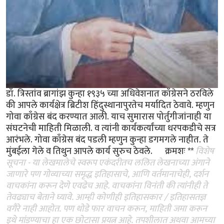
डॉ. त्रिस्तांव ब्रागांझ कुन्हा १९३५ च्या अधिवेशनात काँग्रेसने ठरविले
की आपले कार्यक्षेत्र ब्रिटीश हिंदुस्थानापुरतेच मर्यादित ठेवावे. म्हणुन
गोवा काँग्रेस बंद करण्यात आली. याच सुमारास पोर्तुगीजांनाही या
संघटनेची माहिती मिळाली. व त्यांनी कार्यकर्त्यांच्या धरपकडीचे सत्र
आरंभले. गोवा काँग्रेस बंद पडली म्हणुन कुन्हा डगमगले नाहीत. ते
मुंबईला गेले व तिथुन आपले कार्य सुरुच ठेवले. क्रमशः **
विशेष
सूचना - या लेखमालेचे स्वरूप एकंदरीतच ललित लेखनाच्या अंगाने
जाणारे पण गोव्याच्या समृद्ध इतिहासाचे, आणि वर्तमानाचेही, दर्शन
वाचकांना करून देणे एवढेच आहे. वाचकांना विनंती की त्यांनीही ते
तेवढ्याच बेताने घ्यावे. आम्ही कोणीही इतिहासकार / इतिहासतज्ञ
वगैरे नाही आहोत. पण थोडे फार वाचन करून, माहिती जमा करून
इथे मांडण्याचा हा एक छोटासा प्रयत्न आहे. तपशीलात अथवा आमच्या