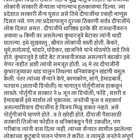
लोकांनी सरकारी सैन्याला चांगल्याच हुलकावण्या दिल्या. ज्या
प्रदेशात सरकारी सैन्य घुसत असे तिथे दीपाजींचा एकही माणूस
दिसत नसे. पण त्या प्रदेशापासुन दूरच्या ठिकाणी सर्वत्र दीपाजींचे
लोक दिसत असत . दीपाजींचे धारिष्ठ्य इतके की राजधानीवरुन
अवघ्या ७ किमी वर असलेल्या कुंभारजुवे बेटावर त्यांनी धाडी
घातल्या. इथे सुखवस्तु , श्रीमंत लोकांची वस्ती होती. केंकरे,
धुमे,सरदेसाई, भांडारे, घोडेकर, खाजनिये यांचे मोठमोठे वाडे तिथे
होते. कुंभारजुवे हे छोटे बेट राजधानीजवळ असल्याने बंडखोर इथे
येणर नाहीत अशी त्यांची समजूत होती. २६ मे ला दीपाजींनी
कुभारजुव्यावर धाड घालुन तिथल्या धनिकांकडुन खंडणी वसूल
केली. नंतर त्यांच्या सैन्याने केपे, काणकोण, सांगे, हेमाडबार्से,
भतग्राम (आताची डिचोली) या भागातुन पोर्तुगीजांस हाकलून
लावले. पोर्तुगीज सरकार ने ७ जून ला डिचोली, फोंडें , सत्तरी व
हेमाडबार्से इथे मार्शल लॉ पुकारला. जनतेची फूस व सहकार्य
असल्याशिवाय दीपाजींना हे विजय मिळू शकत नव्हते. असे
पोर्तुगीजांचे म्हणणे होते . व ते खरेही होते. दीपाजी पैशासाठी
सरकारी तिजोर्‍या फोडीत व धनिकांकडून पैसे उकळीत, पण
गरीबांना त्यांनी त्रास दिला नाही. त्यांच्या सैन्यात सामील झालेल्या
लोकांच्या कुटुंबाचे पालन पोषण ते करीत. व त्यामुळे जनतेचे संपूर्ण