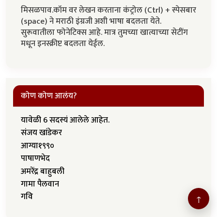
मिसळपाव.कॉम वर लेखन करताना कंट्रोल (Ctrl) + स्पेसबार
(space) ने मराठी इंग्रजी अशी भाषा बदलता येते.
सुरूवातीला फोनेटिक्स आहे. मात्र तुमच्या खात्याच्या सेटींग
मधून इनस्क्रीप्ट बदलता येईल.
कोण कोण आलंय?
यावेळी 6 सदस्यं आलेले आहेत.
संजय खांडेकर
आग्या१९९०
पाषाणभेद
अमरेंद्र बाहुबली
गामा पैलवान
गवि
↑