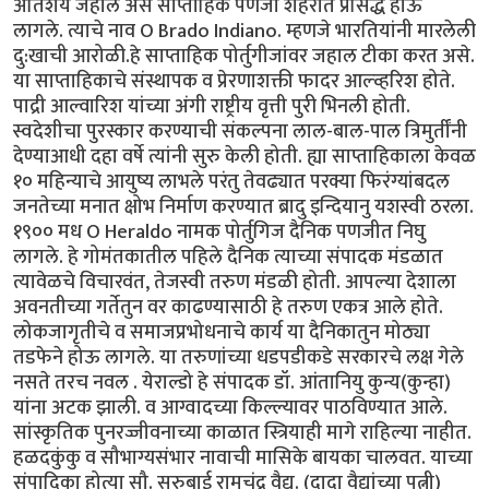
अतिशय जहाल असे साप्ताहिक पणजी शहरात प्रसिद्ध होऊ
लागले. त्याचे नाव O Brado Indiano. म्हणजे भारतियांनी मारलेली
दु:खाची आरोळी.हे साप्ताहिक पोर्तुगीजांवर जहाल टीका करत असे.
या साप्ताहिकाचे संस्थापक व प्रेरणाशक्ती फादर आल्व्हरिश होते.
पाद्री आल्वारिश यांच्या अंगी राष्ट्रीय वृत्ती पुरी भिनली होती.
स्वदेशीचा पुरस्कार करण्याची संकल्पना लाल-बाल-पाल त्रिमुर्तींनी
देण्याआधी दहा वर्षे त्यांनी सुरु केली होती. ह्या साप्ताहिकाला केवळ
१० महिन्याचे आयुष्य लाभले परंतु तेवढ्यात परक्या फिरंग्यांबदल
जनतेच्या मनात क्षोभ निर्माण करण्यात ब्रादु इन्दियानु यशस्वी ठरला.
१९०० मध O Heraldo नामक पोर्तुगिज दैनिक पणजीत निघु
लागले. हे गोमंतकातील पहिले दैनिक त्याच्या संपादक मंडळात
त्यावेळचे विचारवंत, तेजस्वी तरुण मंडळी होती. आपल्या देशाला
अवनतीच्या गर्तेतुन वर काढण्यासाठी हे तरुण एकत्र आले होते.
लोकजागृतीचे व समाजप्रभोधनाचे कार्य या दैनिकातुन मोठ्या
तडफेने होऊ लागले. या तरुणांच्या धडपडीकडे सरकारचे लक्ष गेले
नसते तरच नवल . येराल्डो हे संपादक डॉ. आंतानियु कुन्य(कुन्हा)
यांना अटक झाली. व आग्वादच्या किल्ल्यावर पाठविण्यात आले.
सांस्कृतिक पुनरज्जीवनाच्या काळात स्त्रियाही मागे राहिल्या नाहीत.
हळदकुंकु व सौभाग्यसंभार नावाची मासिके बायका चालवत. याच्या
संपादिका होत्या सौ. सरुबाई रामचंद्र वैद्य. (दादा वैद्यांच्या पत्नी)