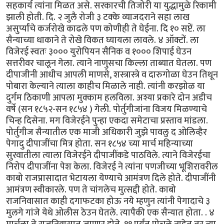
सहकार्य त्यांना मिळत असे. सरकारची तिजोरी या युद्धामुळे रिकामी
झाली होती. दि. २ जुलै रोजी ३ टक्के व्याजदराने सहा लाख
असुर्प्यांचे कर्जरोखे काढले पण कोणीही ते घेईना. दि १० सप्टें. ला
सैन्याच्या धाकाने ते रोखे विकत घ्यायला लावले. ४ ऑक्टों. ला
विजेरई स्वतः ३००० युरोपियन सैनिक व १००० शिपाई घेउन
सत्तरीवर चालून गेला. त्याने नाणुसचा किल्ला ताब्यात घेतला. पण
दीपाजीनी आधीच आपली माणसे, शस्त्रास्त्रे व दारुगोळा घेउन तिथून
पोबारा केल्याने त्याला काहीच मिळाले नाही. त्यांनी करझोळ या
दुर्गम ठिकाणी आपला मुक्काम हलविला. अश्या प्रकारे दोन अडीच
वर्षे (सन १८५२-सन १८५४ ) गेली. पोर्तुगीजांना विजय मिळण्याचे
चिन्ह दिसेना. मग विजेरईने पुन्हा एकदा समेटाचा प्रस्ताव मांडला.
पोर्तुगीज सैन्यातील एक माजी अधिकारी जुझे पावलु द ओलिव्हैर
पेगादु दीपाजींचा मित्र होता. सन १८५४ च्या मार्च महिन्याच्या
सुरवातीला त्याला विजेरईने दीपाजींकडे पाठविले. त्याने विजेरईचा
निरोप दीपाजींना पेश केला. विजेरई ने त्यांना पणजीच्या भूशिरावरील
काबो राजप्रासादात भेटायला येण्याचे आमंत्रण दिले होते. दीपाजींनी
आमंत्रण स्वीकारले. पण ते चांगलेच मुत्सद्दी होते. काबो
राजनिवासात काही दगाफटका होऊ नये म्हणुन त्यांनी पेगादाचे ३
मुलगे गांजे येथे ओलीस ठेउन घेतले. त्यापैकी एक सैन्यात होता. . ४