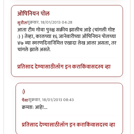
ओपिनियन पोल
शुक्रवार, 18/01/2013 04:28
सुनील
आता टीम गोवा पुनश्च सक्रीय झालीच आहे (चांगली गोष्ट
:) ) तेव्हा, कालच्या १६ जानेवारीच्या ऑपिनियन पोलच्या
४७ व्या स्मरणदिनानिमित्त एखादा लेख आला असता, तर
चांगले झाले असते.
प्रतिसाद देण्यासाठी
लॉग इन करा
किंवा
सदस्य व्हा
:)
शुक्रवार, 18/01/2013 08:43
पैसा
In reply to
ओपिनियन पोल
by
सुनील
क्रमश: आहे!....
प्रतिसाद देण्यासाठी
लॉग इन करा
किंवा
सदस्य व्हा