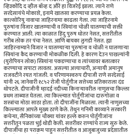
व्हिश्कोंदि द व्हील बॉव्ह द औरें हा विजरेई झाला. त्याने राणे
सरदेसायंचे मोकाशे, इनामे खालसा करण्याचा प्रयत्न केला.
काल्सोरियु नावाचा जाहिरनामा काढला गेला. त्या जाहिरनामे
पुरुषांना विजार खालण्याची व स्त्रियांना चोळी घालण्याची सक्ती
करण्यात आली. त्या काळात हिंदु पुरुष धोतर नेसत, सत्तरीतील
गरीब लोक तर पंचा नेसत. आणि बायका लुगडी नेसत. ह्या
जाहिरनाम्याने विजार न घालण्यार्‍या पुरुषांना व चोळी न घालणार्‍या
स्त्रियांना कैद करण्याची मोकळीक दिली. हे कारण देउन पाखल्यांनी
(युरोपियन लोक) स्त्रियांना पकडण्याचा व त्यांच्यावर बलात्कार
करण्याचा सपाटा लावला. असल्या अत्त्याचारी, अन्यायी अमानुष
राजवटीने रयत गांजली. व परिणामस्वरुप दीपाजी राणे सरदेसाई
यांनी २६ जानेवारी १८५२ रोजी पोर्तुगीज सत्तेच्या प्रतिकाराला दंड
थोपटले. दीपाजीनी म्हादई नदीच्या किनार्‍यावरील नाणुसचा किल्ला
प्रथम ताब्यात घेतला. त्या किल्ल्यात पोर्तुगीजांचा दारुगोळा व
शस्त्रांचा मोठा साठा होता. तो दीपाजींना मिळाला. त्यानी नाणुसच्या
किल्ल्याला आपले मुख्य ठाणे केले. तेथुन गनिमी काव्याने सरकारी
कचेर्‍या, सैनिकांच्या चौक्या यांवर हल्ले करुन पोर्तुगीजांना
सत्तरीतुन पळता भुई थोडी केली. सत्तरीवर राण्यांचे राज्य सुरु केले.
दीपाजींचा हा पराक्रम पाहुन सत्तरीतील व आजुबाजुच्या प्रदेशातील