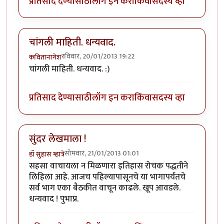
प्रतिसाद देण्यासाठी
लॉग इन करा
किंवा
सदस्य व्हा
चांगली माहिती. धन्यवाद.
रविवार, 20/01/2013 19:22
कवितानागेश
चांगली माहिती. धन्यवाद. :)
प्रतिसाद देण्यासाठी
लॉग इन करा
किंवा
सदस्य व्हा
सुंदर लेखमाला !
सोमवार, 21/01/2013 01:01
डॉ सुहास म्हात्रे
सहसा वाचायला न मिळणारा इतिहास रोचक पद्धतीने
लिहिला आहे. आजच पहिल्यापासूनचे या भागापर्यंतचे
सर्व भाग एका बैठकीत वाचून काढले. खूप आवडले.
धन्यवाद ! पुभाप्र.