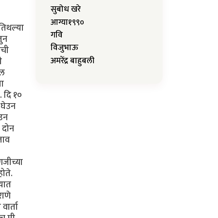
सुबोध खरे
आग्या१९९०
तिथल्या
गवि
तुन
विजुभाऊ
ेची
अमरेंद्र बाहुबली
ी
ील
या
. दि १०
 घेउन
ेउन
े दोन
ताव
पणजीच्या
ोते.
्यात
राणे
वार्ता