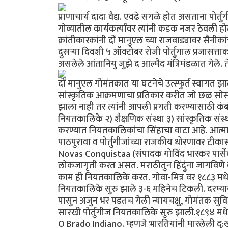
प्राणाचार्य दादा वैद्य. एवढे सगळे होत असताना पोर
गोव्यातील कार्यकर्त्यांवर त्यांनी कडक नजर ठेवली ह
क्रांतीकारकांनी दों मानुएल च्या राजवाड्यावर सैनीका
दुसर्‍या दिवशी ५ ऑक्टोबर रोजी पोर्तुगाल प्रजासत्ताक
असलेले आंतानियु जुझे द आल्मैद मंत्रिमंडळात गेले. ते 
दों मानुएल गोमंतकात या घटनेचे उत्स्फुर्त स्वागत 
सांस्कृतिक आक्रमणाचा प्रतिकार करीत जो छळ सोसल
झाला नाही तर त्यांनी आपली प्रगती करण्यासाठी कंबर कसली
नियतकालिके २) शैक्षणिक संस्था ३) सांस्कृतिक संस्
करण्यात नियतकालिकांचा सिंहाचा वाटा आहे. आत्मार
पाठपुरावा व पोर्तुगीजांच्या राजकीय धोरणावर टीकास
Novas Conquistaa (संपादक गोविंद भास्कर पार्से
लोकजागृती करत असत. मराठीतुन हिंदुंना जागविणे व पोर
काम ही नियतकालिके करत. गोवा-मित्र वर १८८३ मधे ब
नियतकालिके सुरु झाले ३-६ महिनेच टिकली. दरम्य
पासुन अजुन भर पडतच गेली न्यायचक्षु, गोमंतक स
सारखी पोर्तुगीज नियतकालिके सुरु झाली.१८९४ मधे
O Brado Indiano. म्हणजे भारतियांनी मारलेली दु: