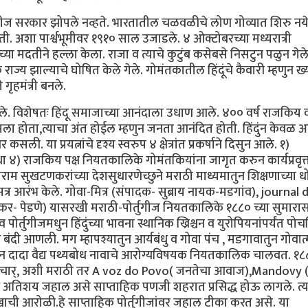
्तुगीज सरकार झोपले नव्हते. भारतातील चळवळीचे लोण गोव्यात शिरु नये
ोती. अशा पार्श्वभूमीवर १९१० साल उजाडले. ४ ओक्टोबरच्या मध्यरात्री
ंच्या मदतीने हल्ला केला. राजा व त्याचे कुटुंब कसेबसे निसटुन पळुन गेले
 राज्य झाल्याचे घोषित केले गेले. गोमंतकातील हिंदूंचे कैवारी म्हणुन ख्
गृहमंत्री बनले.
झाले. विशेषतः हिंदू समाजाच्या आनंदाला उधाण आले. ४०० वर्ष राजकिय 
ा होता,त्याचा अंत होईल म्हणुन जनता आनंदित होती. हिंदुंन केवळ 
. या प्रयत्नांचे दृश्य स्वरुप ४ क्षेत्रांत प्रकर्षाने दिसुन आले. १)
था ४) राजकिय पक्ष नियतकालिके गोमंतकियांना जागृत करुन कार्यप्रवृत्
ाम सुखटणकरांच्या देशसुधारणेच्छुने मराठी माध्यमातुन शिक्षणाच्या 
त्र आरंभ केले. गोवा-मित्र (संपादक- सुब्राय नायक-मडगांव), journal 
कर- पेडणे) यासरखी मराठी-पोर्तुगीज नियतकालिके १८८० च्या सुमारा
्तुगीजमधुन हिंदुंच्या भावना स्थानिक ख्रिश्चन व युरोपियनांपर्यंत पोच
ंदी आणली. मग म्हापश्यातुन आर्यबंधु व गोवा पंच , मडगावातुन गोवात्
ान दादा वैद्य पथ्यबोध नावाचे आरोग्यविषयक नियतकालिक चालवत. १८
ुविचार्, अशी मराठी तर A voz do Povo( जनतेचा आवाज),Mandovy (
 अतिशय जहाल असे साप्ताहिक पणजी शहरात प्रसिद्ध होऊ लागले. त्य
खाची आरोळी.हे साप्ताहिक पोर्तुगीजांवर जहाल टीका करत असे. या