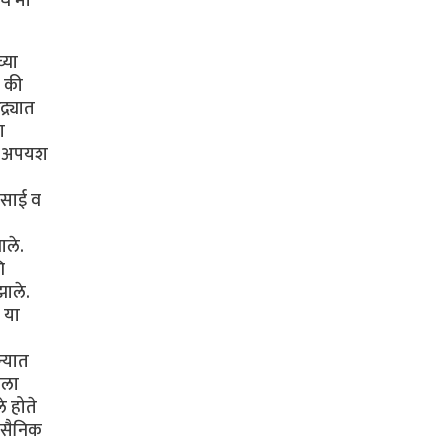
गच मी
्या
ो की
र्यात
ा
यात अपयश
देसाई व
ाले.
ि
झाले.
क या
न्यात
ाला
 होते
न सैनिक