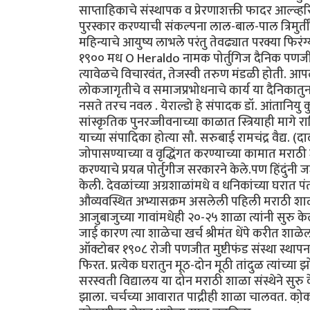
साप्ताहिकाचे संस्थापक व प्रेरणाशक्ती फादर आल्व्हरिश 
पुरस्कार करण्याची संकल्पना लाल-बाल-पाल त्रिमुर्तीं
महिन्याचे आयुष्य लाभले परंतु तेवढ्यात परक्या फिरंग्
१९०० मध O Heraldo नामक पोर्तुगिज दैनिक पणजीत 
त्यावेळचे विचारवंत, तेजस्वी तरुण मंडळी होती. आपल
लोकजागृतीचे व समाजप्रभोधनाचे कार्य या दैनिकातुन
नसते तरच नवल . येराल्डो हे संपादक डॉ. आंतानियु क
सांस्कृतिक पुनरज्जीवनाच्या काळात स्त्रियाही माग
याच्या संपादिका होत्या सौ. सरुबाई रामचंद्र वैद्य. (दादा 
जोपासण्याच्या व वृद्धिंगत करण्याच्या कामात मराठ
करण्याचे प्रयत्न पोर्तुगीज सरकारने केले.पण हिंदु
केली. देवळांच्या अग्रशाळांमधे व धनिकांच्या घरात प
औव्यवस्थित अभ्यासक्रम असलेली पहिली मराठी शाळा
आजुबाजुच्या गावांमधेही २०-२५ शाळा त्यांनी सुरु क
जाई कारण त्या शाळेचा खर्च श्रीमंत धेंपे करीत शाळ
ऑक्टोबर १९०८ रोजी पणजीत मुष्टीफंड संस्था स्थापन झ
फिरत. प्रत्येक घरातुन मूठ-दोन मूठी तांदुळ त्यांच्या झो
सरस्वती विद्यालय या दोन मराठी शाळा संस्थेने सुरु
झाला. चर्चच्या आवारात पाद्रीही शाळा चालवत. को़कणी