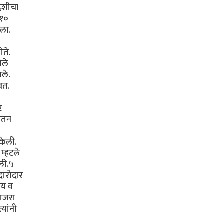
वदेशीचा
 १०
रला.
ोते.
ेले
आले.
वत.
ट
 जतन
केली.
म्हटले
ाली.५
दारोदार
ालय व
साजरा
्यांनी