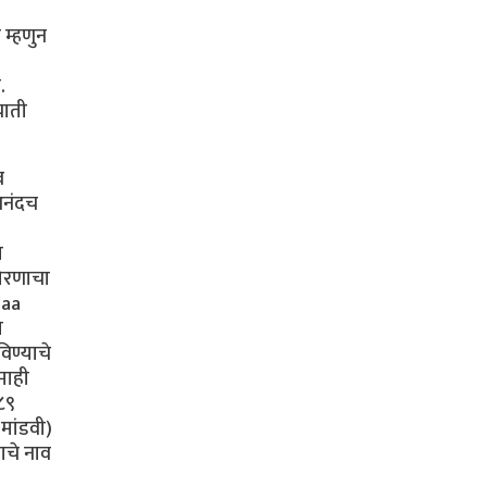
 म्हणुन
.
याती
व
आनंदच
त
धोरणाचा
daa
स
विण्याचे
माही
८९
मांडवी)
ाचे नाव