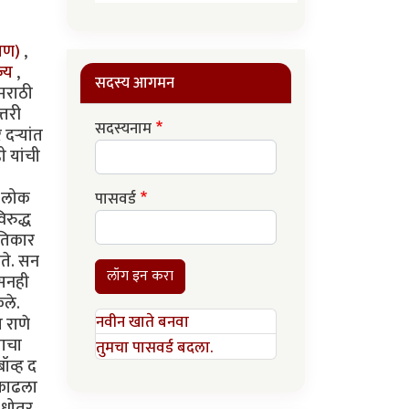
रमण)
,
ज्य
,
सदस्य आगमन
 मराठी
्तरी
सदस्यनाम
दर्‍यांत
ी यांची
े लोक
पासवर्ड
िरुद्ध
रतिकार
ोते. सन
लॉग इन करा
ासनही
ेले.
नवीन खाते बनवा
 राणे
वाचा
तुमचा पासवर्ड बदला.
बॉव्ह द
 काढला
ष धोतर