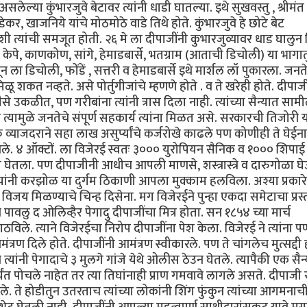
ेल्या कुंभारजुवे बेटावर त्यांनी धाडी घातल्या. इथे सुखवस्तु , श्रीमंत
डेकर, खाजनिये यांचे मोठमोठे वाडे तिथे होते. कुंभारजुवे हे छोटे बेट
त्यांची समजूत होती. २६ मे ला दीपाजींनी कुभारजुव्यावर धाड घालुन 
ने केपे, काणकोण, सांगे, हेमाडबार्से, भतग्राम (आताची डिचोली) या भागा
न ला डिचोली, फोंडें , सत्तरी व हेमाडबार्से इथे मार्शल लॉ पुकारला. जनत
शकत नव्हते. असे पोर्तुगीजांचे म्हणणे होते . व ते खरेही होते. दीपाज
 उकळीत, पण गरीबांना त्यांनी त्रास दिला नाही. त्यांच्या सैन्यात साम
 त्यामुळे जनतेचे संपूर्ण सहकार्य त्यांना मिळत असे. सरकारची तिजोरी 
के व्याजदराने सहा लाख असुर्प्यांचे कर्जरोखे काढले पण कोणीही ते घेईना
 लावले. ४ ऑक्टों. ला विजेरई स्वतः ३००० युरोपियन सैनिक व १००० शिपाई
ात घेतला. पण दीपाजीनी आधीच आपली माणसे, शस्त्रास्त्रे व दारुगोळा घ
त्यांनी करझोळ या दुर्गम ठिकाणी आपला मुक्काम हलविला. अश्या प्रकार
 विजय मिळण्याचे चिन्ह दिसेना. मग विजेरईने पुन्हा एकदा समेटाचा प्रस्
पावलु द ओलिव्हैर पेगादु दीपाजींचा मित्र होता. सन १८५४ च्या मार्च
ाठविले. त्याने विजेरईचा निरोप दीपाजींना पेश केला. विजेरई ने त्यांना 
्रण दिले होते. दीपाजींनी आमंत्रण स्वीकारले. पण ते चांगलेच मुत्सद्दी ह
ंनी पेगादाचे ३ मुलगे गांजे येथे ओलीस ठेउन घेतले. त्यापैकी एक सैन
्यंत पोचले नाहेत तर त्या तिघांनाही प्राण गमवावे लागले असते. दीपाजी 
. ते होडीतुन उतरताच त्यांच्या लोकांनी शिंग फुंकुन त्यांच्या आगमनाची 