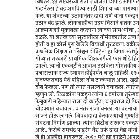
बिथरले. १३ सप्टेंबरच्या रात्री २ वाजता शिपाई आपापल
गव्हर्नरला हे बंड शमविण्यासाठी शिपायांच्या मागण्य
केले. या शेवटच्या उठावानंतर दादा राणे यांना पकडून
उठाव बंद झाले. लोकशाहीचा उदय विसावे शतक उगवले
आक्रमणाशी मुकाबला करताना त्याच्या सामर्थ्याचा , 
वळले. या शतकाच्या सुरवातीला गोमंतकातील उच्च शिक्
होती व हा कोर्स पुरा केलेले विद्यार्थी तुरळकच. वकील
प्राथमिक शिक्षणात "ख्रिश्चन डॉक्ट्रिन" हा विषय अंतर
गोव्यात सरकारी प्राथमिक शिक्षकांपैकी फार थोडे हिं
झाली. त्यांनी एकजूटीने आवाज उठविला गोमंतकीय जा
प्रजासत्ताक राज्य स्थापन होईपर्यंत चालू राहिली. १९
मुजफ्फराबाद येथे पहिला बाँब टाकण्यात आला, खुदीर
बाँब फेकला. पण तो त्यात नसल्याने बचावला. त्यातल्
म्हणुन लो. टिळकांना पकडुन त्यांना ६ वर्षांच्या तुर
फेब्रुवारी महिन्यात राजा दो कार्लुश, व युवराज दों 
थोडक्यात बचावला. व नंतर राजा बनला. या घटनांच
साजरे होऊ लागले. जिवबादादा केरकर यांची पुण्यतिथी
संघटना निर्माण झाल्या. त्यांना ब्रिटीश सरकार पकड
आले.. केरीचे रामचंद्र पांडुरंग वैद्य उर्फ दादा वैद्य 
जे डी आल्मेदा हायस्कूल. २०१० मधे ह्या शाळेने आप