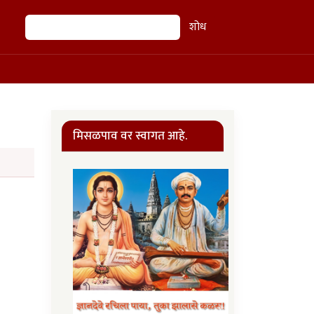
शोध
शोध
मिसळपाव वर स्वागत आहे.