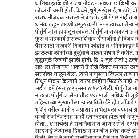
धारिष्ठ्य इतके की राजधानीवरुन अवघ्या ७ किमी वर असल
लोकांची वस्ती होती. केंकरे, धुमे,सरदेसाई, भांडारे, घो
राजधानीजवळ असल्याने बंडखोर इथे येणर नाहीत अशी 
धनिकांकडुन खंडणी वसूल केली. नंतर त्यांच्या सैन्या
पोर्तुगीजांस हाकलून लावले. पोर्तुगीज सरकार ने ७ जू
फूस व सहकार्य असल्याशिवाय दीपाजींना हे विजय मिळू 
पैशासाठी सरकारी तिजोर्‍या फोडीत व धनिकांकडून पैसे
झालेल्या लोकांच्या कुटुंबाचे पालन पोषण ते करीत. व
युद्धामुळे रिकामी झाली होती. दि. २ जुलै रोजी ३ टक्
सप्टें. ला सैन्याच्या धाकाने ते रोखे विकत घ्यायला
सत्तरीवर चालून गेला. त्याने नाणुसचा किल्ला ताब्य
तिथून पोबारा केल्याने त्याला काहीच मिळाले नाही. 
अडीच वर्षे (सन १८५२-सन १८५४ ) गेली. पोर्तुगीजांना
मांडला. पोर्तुगीज सैन्यातील एक माजी अधिकारी जुझे 
महिन्याच्या सुरवातीला त्याला विजेरईने दीपाजींकडे प
भूशिरावरील काबो राजप्रासादात भेटायला येण्याचे आमंत
काबो राजनिवासात काही दगाफटका होऊ नये म्हणुन त्या
होता. . ४ मार्चला ते राजनिवासात जाणार होते. ११ पर
सरदेसाई जेत्याच्या दिमाखाने पणजीत प्रवेश करते झाले