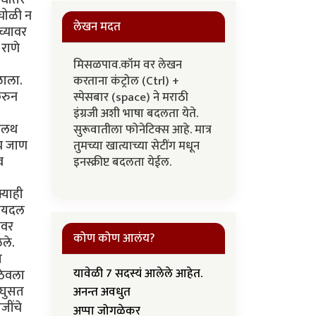
 चोळी न
लेखन मदत
च्यावर
राणे
मिसळपाव.कॉम वर लेखन
ळाला.
करताना कंट्रोल (Ctrl) +
करुन
स्पेसबार (space) ने मराठी
इंग्रजी अशी भाषा बदलता येते.
पालथ
सुरूवातीला फोनेटिक्स आहे. मात्र
्य जाण
तुमच्या खात्याच्या सेटींग मधून
व
इनस्क्रीप्ट बदलता येईल.
्याही
 पायदल
ीवर
कोण कोण आलंय?
ले.
त
यावेळी 7 सदस्यं आलेले आहेत.
 ठेवला
य घुसत
अनन्त अवधुत
जींचे
अप्पा जोगळेकर