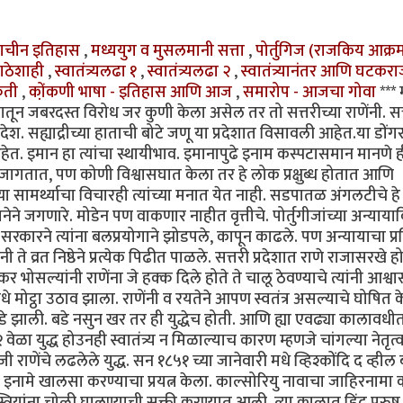
्राचीन इतिहास
,
मध्ययुग व मुसलमानी सत्ता
,
पोर्तुगिज (राजकिय आक्
ाठेशाही
,
स्वातंत्र्यलढा १
,
स्वातंत्र्यलढा २
,
स्वातंत्र्यानंतर आणि घटकरा
कृती
,
को़ंकणी भाषा - इतिहास आणि आज
,
समारोप - आजचा गोवा
***
व्यातून जबरदस्त विरोध जर कुणी केला असेल तर तो सत्तरीच्या राणेंनी. सत
रदेश. सह्याद्रीच्या हाताची बोटे जणू या प्रदेशात विसावली आहेत.या डोंगर 
 इमान हा त्यांचा स्थायीभाव. इमानापुढे इनाम कस्पटासमान मानणे ह
ला जागतात, पण कोणी विश्वासघात केला तर हे लोक प्रक्षुब्ध होतात आणि
ाच्या सामर्थ्याचा विचारही त्यांच्या मनात येत नाही. सडपातळ अंगलटीचे ह
े जगणारे. मोडेन पण वाकणार नाहीत वृत्तीचे. पोर्तुगीजांच्या अन्यायाव
ज सरकारने त्यांना बलप्रयोगाने झोडपले, कापून काढले. पण अन्यायाचा प्
े व्रत निष्ठेने प्रत्येक पिढीत पाळले. सत्तरी प्रदेशात राणे राजासरखे ह
र भोसल्यांनी राणेंना जे हक्क दिले होते ते चालू ठेवण्याचे त्यांनी आश्व
धे मोट्ठा उठाव झाला. राणेंनी व रयतेने आपण स्वतंत्र असल्याचे घोषित क
 झाली. बडे नसुन खर तर ही युद्धेच होती. आणि ह्या एवढ्या कालावधीत
वेळा युद्ध होउनही स्वातंत्र्य न मिळाल्याच कारण म्हणजे चांगल्या नेतृत्
राणेंचे लढलेले युद्ध. सन १८५१ च्या जानेवारी मधे व्हिश्कोंदि द व्हील 
शे, इनामे खालसा करण्याचा प्रयत्न केला. काल्सोरियु नावाचा जाहिरनामा
स्त्रियांना चोळी घालण्याची सक्ती करण्यात आली. त्या काळात हिंदु पुरु