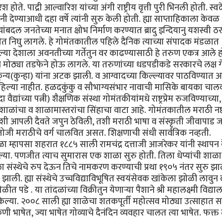
होते. पाद्री आल्वारिश यांच्या अंगी राष्ट्रीय वृत्ती पुरी भिनली होती. स्
नी देण्याआधी दहा वर्षे त्यांनी सुरु केली होती. ह्या साप्ताहिकाला केवळ
यांबदल जनतेच्या मनात क्षोभ निर्माण करण्यात ब्रादु इन्दियानु यशस्वी ठ
निघु लागले. हे गोमंतकातील पहिले दैनिक त्याच्या संपादक मंडळात
्या देशाला अवनतीच्या गर्तेतुन वर काढण्यासाठी हे तरुण एकत्र आले ह
 मोठ्या तडफेने होऊ लागले. या तरुणांच्या धडपडीकडे सरकारचे लक्ष ग
ुन्य(कुन्हा) यांना अटक झाली. व आग्वादच्या किल्ल्यावर पाठविण्यात 
े राहिल्या नाहीत. हळदकुंकु व सौभाग्यसंभार नावाची मासिके बायका चाल
वैद्यांच्या पत्नी) शैक्षणिक संस्था गोमंतकीयांमधे राष्ट्रप्रेम रुजविण्याच्या,
ी शाळांचा व शाळामास्तरांचा सिंहाचा वाटा आहे. गोमंतकातील मराठी नष्
ंनी जशी आपली दैवते जपुन ठेविली, तशी मराठी भाषा व संस्कृती जीवापाड
ंतोजी मराठीचे वर्ग चालवित असत. शिक्षणाची संधी सार्वत्रिक नव्हती.
 म्हापसा शहरात १८८५ साली रामचंद्र दत्ताजी आजरेकर यांनी स्थापन 
ेल्या. पणजीत त्याच सुमारास एक शाळा सुरु होती. तिला धेप्यांची शाळा 
ेला संस्थेचे रुप देऊन तिचे नामकरण करण्याची प्रथा १९०५ नंतर सुरु झ
ाली. ह्या संस्थेचे उच्चविद्याविभूषित स्वयंसेवक खांकेला झोळी लावुन 
ळीत पडे . या तांदळांच्या विक्रीतुन येणार्‍या पैशाने श्री महालक्ष्मी विद्य
 केल्या. २००८ साली ह्या शाळेचा शतकपूर्ती महोत्सव मोठ्या उत्साहात 
 भाषेत, ज्या भाषेत गोव्याचे दैनंदिन व्यवहार चालत त्या भाषेत. फक्त त