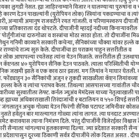
 लुगडी नेसत. ह्या जाहिरनाम्याने विजार न घालण्यार्‍या पुरुषांना व
े कारण देउन पाखल्यांनी (युरोपियन लोक) स्त्रियांना पकडण्याचा व त्यां
ारी, अन्यायी अमानुष राजवटीने रयत गांजली. व परिणामस्वरुप दीपाजी 
ेच्या प्रतिकाराला दंड थोपटले. दीपाजीनी म्हादई नदीच्या किनार्‍यावरील
 पोर्तुगीजांचा दारुगोळा व शस्त्रांचा मोठा साठा होता. तो दीपाजींना मि
तेथुन गनिमी काव्याने सरकारी कचेर्‍या, सैनिकांच्या चौक्या यांवर हल्ले 
र राण्यांचे राज्य सुरु केले. दीपाजींचा हा पराक्रम पाहुन सत्तरीतील व
दार लोक आपापल्या रयतेसह त्यांना येउन मिळाले. सत्तरीतील ही उलथा
न कॅप्टनला ४० युरोपियन सैनिक देउन पाठवले. त्याला परिस्थितीची योग
सैनिक जखमी झाले व एक काव ठार झाला. मग लियांव ने माघार घेतली. 
 फोंड्याहुन ३० सैनिकांची अजुन १ तुकडी साखळीला कॅप्टन लियांवच्या
 हल्ला केले व त्यांचा पराभव केला. तिथल्या आसपासच्या गावांतील चौक
ारीच्या सुरवातीला लेफ्ट. कर्नल ज्युअंव मेमंदेस्स याच्या नेतृत्वाखाली
्ह ह्याच्या अधिकाराखाली तिरंदाजांची १ बटालियन व ५५० शिपई सत्तर
च्या जंगलातुन अचुक गोळ्या येउन फिरंगी सैनिक पटापट जमिनीवर कोसळ
ुसते हवेतुन बार मारल्यागत गोळ्या त्यांना लागत. त्या घनदाट अरण्या
समेट करावयास त्याना निमंत्रण दिले. परंतु दीपाजींनी विजेरईवर विश्वास
ारी सैन्याला चांगल्याच हुलकावण्या दिल्या. ज्या प्रदेशात सरकारी सैन्
प्रदेशापासुन दूरच्या ठिकाणी सर्वत्र दीपाजींचे लोक दिसत असत . दीपा