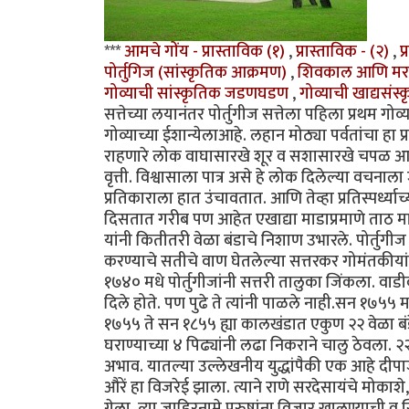
***
आमचे गोंय - प्रास्ताविक (१)
,
प्रास्ताविक - (२)
,
प
पोर्तुगिज (सांस्कृतिक आक्रमण)
,
शिवकाल आणि मर
गोव्याची सांस्कृतिक जडणघडण
,
गोव्याची खाद्यसंस्
सत्तेच्या लयानंतर पोर्तुगीज सत्तेला पहिला प्रथम गो
गोव्याच्या ईशान्येलाआहे. लहान मोठ्या पर्वतांचा हा प्
राहणारे लोक वाघासारखे शूर व सशासारखे चपळ आहेत.
वृत्ती. विश्वासाला पात्र असे हे लोक दिलेल्या वचना
प्रतिकाराला हात उंचावतात. आणि तेव्हा प्रतिस्पर्ध्य
दिसतात गरीब पण आहेत एखाद्या माडाप्रमाणे ताठ मानेन
यांनी कितीतरी वेळा बंडाचे निशाण उभारले. पोर्तुगी
करण्याचे सतीचे वाण घेतलेल्या सत्तरकर गोमंतकीयांनी त
१७४० मधे पोर्तुगीजांनी सत्तरी तालुका जिंकला. वाडीक
दिले होते. पण पुढे ते त्यांनी पाळले नाही.सन १७५५ म
१७५५ ते सन १८५५ ह्या कालखंडात एकुण २२ वेळा बंडे
घराण्याच्या ४ पिढ्यांनी लढा निकराने चालु ठेवला. २२ 
अभाव. यातल्या उल्लेखनीय युद्धांपैकी एक आहे दीपाजी 
औरें हा विजरेई झाला. त्याने राणे सरदेसायंचे मोका
गेला. त्या जाहिरनामे पुरुषांना विजार खालण्याची व 