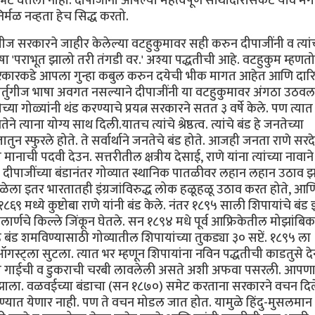
 भेट घेतली नाही. दीपाजींनी आपल्या महत्वपूर्ण साथीदारांसकट यावे म
िर्मळ नव्हता हेच सिद्ध करतो.
गीज सरकारने जाहीर केलेल्या वटहुकुमावर सही करुन दीपाजींनी व त्यांच
ा 'पराभूत झालो तरी तंगडी वर.' अश्या पद्धतीची आहे. वटहुकुम म्हणत
सरकारकडे आपला गुन्हा कबुल करुन दयेची भीक मागत आहेत आणि दारिद्
. पोर्तुगीज भाषा अवगत नसल्याने दीपाजींनी या वटहुकुमावर अंगठा उठवल
ीच्या गोळ्यांनी थंड करण्याचे प्रयत्न सरकारने सतत ३ वर्षे केले. पण त्
त्याना योग्य साथ दिली.यातच त्यांचे श्रेष्ठत्व. त्यांचे बंड हे जनतेच्या
तातुन स्फुरले होते. ते सर्वार्थाने जनतेचे बंड होते. आजही जनता राणे सर
ही मानाची पदवी देउन. सत्तरीतील क्षत्रीय देसाई, राणे यांना त्यांच्या नावाने
 दीपाजींच्या बंडानंतर गोव्यात स्थानिक पातळीवर लहान लहान उठाव झ
वेळेला इतर भारतातही इंग्रजांविरुद्ध लोक हळूहळू उठाव करत होते, आण
६९ मध्ये कुष्टोबा राणे यांनी बंड केले. नंतर १८९५ साली शिपायांचे बंड 
हालार्णचे किल्ले जिंकून घेतले. सन १८९४ मधे पूर्व आफ्रिकेतील मोझांबि
हे बंड शमविण्यासाठी गोव्यातील शिपायांच्या तुकड्या ३० सप्टें. १८९५ ला
्ट्ला सुटला. त्यात भर म्हणून शिपायांना नविन पद्धतीची काडतुसे दे
सांना गाईची व डुकराची चरबी लावलेली असते अशी अफवा पसरली. आपण
ाला. वळवईच्या बंडाचा (सन १८७०) समेट करताना सरकारने वचन दिले
ाठविण्यात येणार नाही. पण ते वचन मोडल जात होत. यामुळे हिंदु-मुसलमा