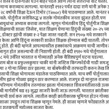
ी शस्त्रे व दारुगोळा घेउन बाहेर पडले आणि त्यांनी सत्तरीची वाट धरली.
ा मान्य कराव्याच लागल्या. यानंतरही १९१२ पर्यंत दादा राणे यांनी अनेक
 २८ वर्षांची शिक्षा देऊन टिमोर (Timor) येथे पाठवण्यात आले. यानंतर स
. पोर्तुगीज सत्तेविरुद्ध ४ शतके गोमंतकीय जनता झुंजत होती.पण
आयुधांचा अभ्यास करावा लागतो. म्हणुन गोमंतकीय हिंदू पोर्तुगीज शिक्
षणाची शाळा 'लिसेव', यात शिक्षण घेणार्‍या हिंदुंची संख्या २०-२५ च
, डॉक्टर ह्यांची संख्या १-२ पेक्षा जास्त नव्हती. सन १९०७ मधे सरकारने
्भूत केला आणि हिंदूंना सरकारी शाळेत शिक्षक होण्यास बंदी घातली. तोपर्
दू होते. ही बंदी म्हणजे आपल्यावरील हक्कांवरचे आक्रमण याची जाणीव त्
गृत होत असल्याची ती निशाणी होती. ही बंदी १९१० मधे पोर्तुगालात
०८ मधे उर्वरित भारतात व गोव्यातही अनेक वैशिष्ट्यपुर्ण घटना घडल्या.
ाम बोस व प्रफुल्लकुमार चाकी यांनी जस्टिस किंग्ज्फॉर्डची गाडी समज
या २ गोर्‍या स्त्रिया ठार झाल्या. या बाँबफेकीची तरफदारी करुन लेख ल
ुंगवासाची शिक्षा भोगायला मंडालेस पाठविण्यात आले. याच वर्षी पोर्तुगाला
फिलीप ह्यांना गोळ्या झाडुन ठार करण्यात आले. राजपुत्र दो मानुएल राजमा
ा परिणाम गोमंतकीय तरुणांवर झाला गोमंतकात शिवजयंतीसारखे उत्स
 मार्गशीर्ष वद्य १३ सुद्धा साजरी केली जाऊ लागली. भारतात क्रांतीका
ण्याची शर्थ करु लागले. त्यातील काही क्रांतीकारक भूमिगत होउन गोव्य
यांनी शाळा उघडून त्यांना शिक्षक म्हणून नेमले. ही शाळा म्हणजे फोंड्यातले
ला शतकपूर्ती महोत्सव साजरा केला.