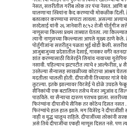
नेसत, सत्तरीतील गरीब लोक तर पंचा नेसत. आणि बायका
घालणार्‍या स्त्रियांना कैद करण्याची मोकळीक दिली. ह
बलात्कार करण्याचा सपाटा लावला. असल्या अत्त्याच
सरदेसाई यांनी २६ जानेवारी १८५२ रोजी पोर्तुगीज सत्त
नाणुसचा किल्ला प्रथम ताब्यात घेतला. त्या किल्ल्यात
त्यानी नाणुसच्या किल्ल्याला आपले मुख्य ठाणे केले. 
पोर्तुगीजांना सत्तरीतुन पळता भुई थोडी केली. सत्तरीव
आजुबाजुच्या प्रदेशातील देसाई, गावकर वगैरे वतन
शांत करण्यासाठी विजेरईने लियांव नावाच्या युरोपिय
नसावी. पहिल्याच झटपटीत त्याचे १ आल्फेरीश, ४ 
उरलेल्या सैन्यासह साखळीच्या कोटाचा आश्रय घेतला.
मदतीला चालली होती. दीपाजीनी तिच्यावर गांजे येथे
लुटल्या. इतके झाल्यावर विरजेई चे डोळे उघडले फेब्रुव
सैनिकांची एक बटालियन तसेच मेजर ज्युआंव द सिल्व
पाठविले. या सैन्याचा दारुण पराभव झाला. सत्तरी
फिरंग्यांना दीपाजीचे सैनिक तर कोठेच दिसत नसत . न
फिरंग्यांचे हाल हाल झाले. मग विजेरेइ ने दीपाजींशी 
नाही व युद्ध चालूच राहिले. दीपाजींच्या लोकांनी सरक
असे तिथे दीपाजींचा एकही माणूस दिसत नसे. पण त्या 