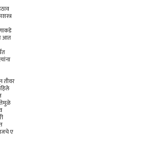
 उठाव
शस्त्र
षणाकडे
्या आत
यंत
यांना
ून तीवर
िहिले
त
तेमुळे
व
री
ात
 आजचे ए