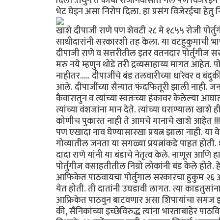
दिली .तेथुन ते काबो राजनिवासात गेले पण विजेरईने
भेट घेइन असा निरोप दिला. हा प्रसंग विजेरईचा हेतु न
खाशे दीपाजी राणे पण शेवटी २८ मे १८५५ रोजी पोर्तु
साथीदारांनी सरकारशी तह केला. या वटहुकुमाची भाष
दीपाजी राणे व सत्तरीतील इतर वतनदार पोर्तुगीज 
मरु नये म्हणुन थोडे तरी द्रव्यसाहाय्य मागत आहेत
नाहीतर..... दीपाजींचे बंड तलवारीच्या धारेवर व बंदुक
आले. दीपाजींच्या सैन्यात फंदफितूरी झाली नाही. जनतेने 
कैवारातुन व त्यांच्या स्वतःच्या हंकावर केलेल्या आघा
त्यांच्या वंशजांना मान देते. त्यांच्या घराण्याला खाशे 
कोणीच पुकारत नाही ते आमचे मानाचे खाशे आहेत !!!
पण एखादा नाव घेण्यासारखा प्रयत्न झाला नाही. या 
गोव्यातील जनता या सगळ्या प्रयत्नांकडे पाहत होती. १८
दादा राणे यांनी या बंडाचे नेतृत्व केले. नाणूस आणि 
पोर्तुगीज वसाहतीतील निग्रो लोकांनी बंड केले होते. 
आफिकेत पाठवायचा पोर्तुगाल सरकारचा हुकुम २६ ऑगस
येत होती. ती दातांनी उघडावी लागत. त्या काडतु
आफ्रिकेत पाठवुन बाटवणार असा शिपायांचा समज झ
की, सैनिकांच्या इच्छेविरुद्ध त्यांना भारताबाहेर प