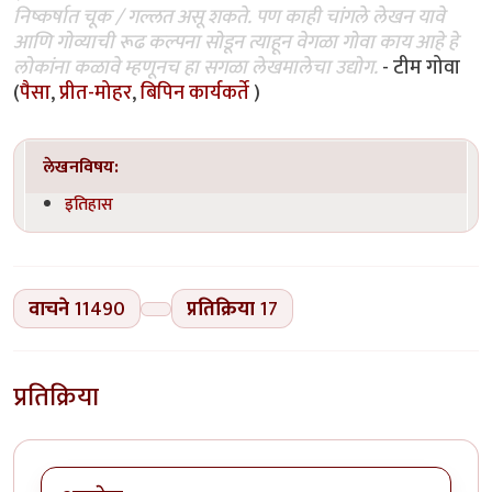
निष्कर्षात चूक / गल्लत असू शकते. पण काही चांगले लेखन यावे
आणि गोव्याची रूढ कल्पना सोडून त्याहून वेगळा गोवा काय आहे हे
लोकांना कळावे म्हणूनच हा सगळा लेखमालेचा उद्योग.
- टीम गोवा
(
पैसा
,
प्रीत-मोहर
,
बिपिन कार्यकर्ते
)
लेखनविषय:
इतिहास
वाचने
11490
प्रतिक्रिया
17
प्रतिक्रिया