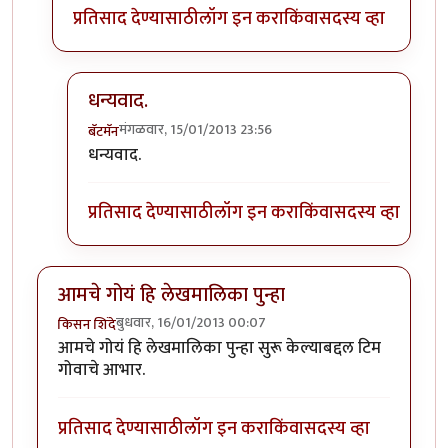
प्रतिसाद देण्यासाठी
लॉग इन करा
किंवा
सदस्य व्हा
धन्यवाद.
मंगळवार, 15/01/2013 23:56
बॅटमॅन
In reply to
पुढे
by
पैसा
धन्यवाद.
प्रतिसाद देण्यासाठी
लॉग इन करा
किंवा
सदस्य व्हा
आमचे गोयं हि लेखमालिका पुन्हा
बुधवार, 16/01/2013 00:07
किसन शिंदे
आमचे गोयं हि लेखमालिका पुन्हा सुरू केल्याबद्दल टिम
गोवाचे आभार.
प्रतिसाद देण्यासाठी
लॉग इन करा
किंवा
सदस्य व्हा