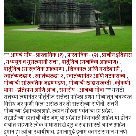
***
आमचे गोंय - प्रास्ताविक (१)
,
प्रास्ताविक - (२)
,
प्राचीन इतिहास
,
मध्ययुग व मुसलमानी सत्ता
,
पोर्तुगिज (राजकिय आक्रमण)
,
पोर्तुगिज (सांस्कृतिक आक्रमण)
,
शिवकाल आणि मराठेशाही
,
स्वातंत्र्यलढा १
,
स्वातंत्र्यलढा २
,
स्वातंत्र्यानंतर आणि घटकराज्य
,
गोव्याची सांस्कृतिक जडणघडण
,
गोव्याची खाद्यसंस्कृती
,
को़ंकणी
भाषा - इतिहास आणि आज
,
समारोप - आजचा गोवा
*** मराठी
सत्तेच्या लयानंतर पोर्तुगीज सत्तेला पहिला प्रथम गोव्यातून जबरदस्त
विरोध जर कुणी केला असेल तर तो सत्तरीच्या राणेंनी. सत्तरी
गोव्याच्या ईशान्येलाआहे. लहान मोठ्या पर्वतांचा हा प्रदेश.
सह्याद्रीच्या हाताची बोटे जणू या प्रदेशात विसावली आहेत.या डोंगर
दर्‍यांत राहणारे लोक वाघासारखे शूर व सशासारखे चपळ आहेत.
इमान हा त्यांचा स्थायीभाव. इमानापुढे इनाम कस्पटासमान मानणे