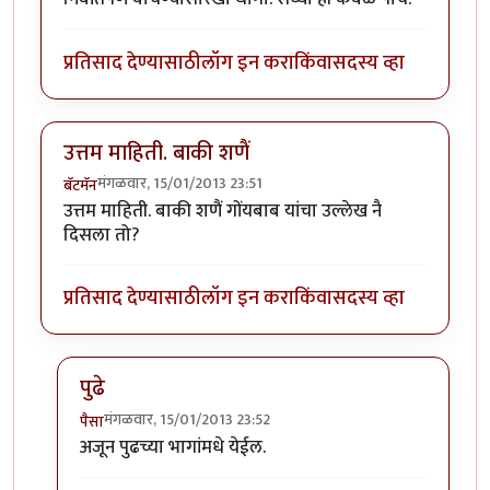
प्रतिसाद देण्यासाठी
लॉग इन करा
किंवा
सदस्य व्हा
उत्तम माहिती. बाकी शणैं
मंगळवार, 15/01/2013 23:51
बॅटमॅन
उत्तम माहिती. बाकी शणैं गोंयबाब यांचा उल्लेख नै
दिसला तो?
प्रतिसाद देण्यासाठी
लॉग इन करा
किंवा
सदस्य व्हा
पुढे
मंगळवार, 15/01/2013 23:52
पैसा
In reply to
उत्तम माहिती. बाकी शणैं
by
बॅटमॅन
अजून पुढच्या भागांमधे येईल.