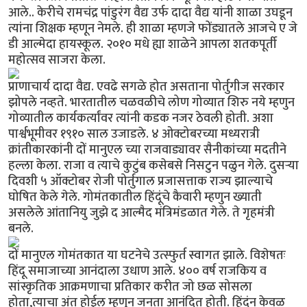
आले.. केरीचे रामचंद्र पांडुरंग वैद्य उर्फ दादा वैद्य यांनी शाळा उघडून
त्यांना शिक्षक म्हणून नेमले. ही शाळा म्हणजे फोंड्यातले आजचे ए जे
डी आल्मेदा हायस्कूल. २०१० मधे ह्या शाळेने आपला शतकपूर्ती
महोत्सव साजरा केला.
प्राणाचार्य दादा वैद्य. एवढे सगळे होत असताना पोर्तुगीज सरकार
झोपले नव्हते. भारतातील चळवळीचे लोण गोव्यात शिरु नये म्हणुन
गोव्यातील कार्यकर्त्यांवर त्यांनी कडक नजर ठेवली होती. अशा
पार्श्वभूमीवर १९१० साल उजाडले. ४ ओक्टोबरच्या मध्यरात्री
क्रांतीकारकांनी दों मानुएल च्या राजवाड्यावर सैनीकांच्या मदतीने
हल्ला केला. राजा व त्याचे कुटुंब कसेबसे निसटुन पळुन गेले. दुसर्‍या
दिवशी ५ ऑक्टोबर रोजी पोर्तुगाल प्रजासत्ताक राज्य झाल्याचे
घोषित केले गेले. गोमंतकातील हिंदूंचे कैवारी म्हणुन ख्याती
असलेले आंतानियु जुझे द आल्मैद मंत्रिमंडळात गेले. ते गृहमंत्री
बनले.
दों मानुएल गोमंतकात या घटनेचे उत्स्फुर्त स्वागत झाले. विशेषतः
हिंदू समाजाच्या आनंदाला उधाण आले. ४०० वर्ष राजकिय व
सांस्कृतिक आक्रमणाचा प्रतिकार करीत जो छळ सोसला
होता,त्याचा अंत होईल म्हणुन जनता आनंदित होती. हिंदुंन केवळ