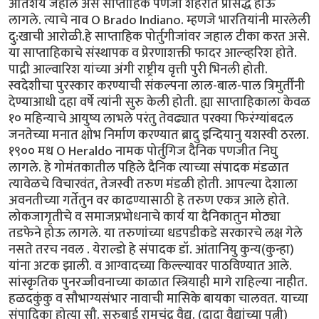
अतिशय जहाल असे साप्ताहिक पणजी शहरात प्रसिद्ध होऊ
लागले. त्याचे नाव O Brado Indiano. म्हणजे भारतियांनी मारलेली
दु:खाची आरोळी.हे साप्ताहिक पोर्तुगीजांवर जहाल टीका करत असे.
या साप्ताहिकाचे संस्थापक व प्रेरणाशक्ती फादर आल्व्हरिश होते.
पाद्री आल्वारिश यांच्या अंगी राष्ट्रीय वृत्ती पुरी भिनली होती.
स्वदेशीचा पुरस्कार करण्याची संकल्पना लाल-बाल-पाल त्रिमुर्तींनी
देण्याआधी दहा वर्षे त्यांनी सुरु केली होती. ह्या साप्ताहिकाला केवळ
१० महिन्याचे आयुष्य लाभले परंतु तेवढ्यात परक्या फिरंग्यांबदल
जनतेच्या मनात क्षोभ निर्माण करण्यात ब्रादु इन्दियानु यशस्वी ठरला.
१९०० मध O Heraldo नामक पोर्तुगिज दैनिक पणजीत निघु
लागले. हे गोमंतकातील पहिले दैनिक त्याच्या संपादक मंडळात
त्यावेळचे विचारवंत, तेजस्वी तरुण मंडळी होती. आपल्या देशाला
अवनतीच्या गर्तेतुन वर काढण्यासाठी हे तरुण एकत्र आले होते.
लोकजागृतीचे व समाजप्रभोधनाचे कार्य या दैनिकातुन मोठ्या
तडफेने होऊ लागले. या तरुणांच्या धडपडीकडे सरकारचे लक्ष गेले
नसते तरच नवल . येराल्डो हे संपादक डॉ. आंतानियु कुन्य(कुन्हा)
यांना अटक झाली. व आग्वादच्या किल्ल्यावर पाठविण्यात आले.
सांस्कृतिक पुनरज्जीवनाच्या काळात स्त्रियाही मागे राहिल्या नाहीत.
हळदकुंकु व सौभाग्यसंभार नावाची मासिके बायका चालवत. याच्या
संपादिका होत्या सौ. सरुबाई रामचंद्र वैद्य. (दादा वैद्यांच्या पत्नी)