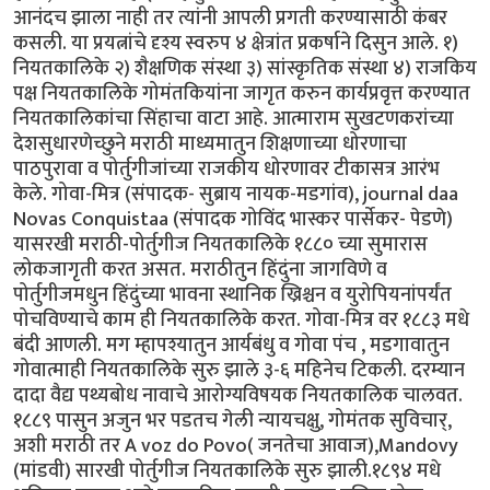
आनंदच झाला नाही तर त्यांनी आपली प्रगती करण्यासाठी कंबर
कसली. या प्रयत्नांचे दृश्य स्वरुप ४ क्षेत्रांत प्रकर्षाने दिसुन आले. १)
नियतकालिके २) शैक्षणिक संस्था ३) सांस्कृतिक संस्था ४) राजकिय
पक्ष नियतकालिके गोमंतकियांना जागृत करुन कार्यप्रवृत्त करण्यात
नियतकालिकांचा सिंहाचा वाटा आहे. आत्माराम सुखटणकरांच्या
देशसुधारणेच्छुने मराठी माध्यमातुन शिक्षणाच्या धोरणाचा
पाठपुरावा व पोर्तुगीजांच्या राजकीय धोरणावर टीकासत्र आरंभ
केले. गोवा-मित्र (संपादक- सुब्राय नायक-मडगांव), journal daa
Novas Conquistaa (संपादक गोविंद भास्कर पार्सेकर- पेडणे)
यासरखी मराठी-पोर्तुगीज नियतकालिके १८८० च्या सुमारास
लोकजागृती करत असत. मराठीतुन हिंदुंना जागविणे व
पोर्तुगीजमधुन हिंदुंच्या भावना स्थानिक ख्रिश्चन व युरोपियनांपर्यंत
पोचविण्याचे काम ही नियतकालिके करत. गोवा-मित्र वर १८८३ मधे
बंदी आणली. मग म्हापश्यातुन आर्यबंधु व गोवा पंच , मडगावातुन
गोवात्माही नियतकालिके सुरु झाले ३-६ महिनेच टिकली. दरम्यान
दादा वैद्य पथ्यबोध नावाचे आरोग्यविषयक नियतकालिक चालवत.
१८८९ पासुन अजुन भर पडतच गेली न्यायचक्षु, गोमंतक सुविचार्,
अशी मराठी तर A voz do Povo( जनतेचा आवाज),Mandovy
(मांडवी) सारखी पोर्तुगीज नियतकालिके सुरु झाली.१८९४ मधे