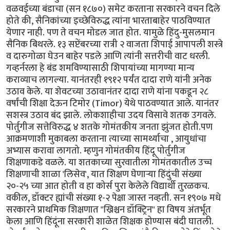
वळवईच्या बंडाचा (सन १८७०) समेट करताना सरकारने वचन दिले
होते की, सैनिकांच्या इच्छेविरुद्ध त्यांना भारताबाहेर पाठविण्यात
येणार नाही. पण ते वचन मोडल जात होत. यामुळे हिंदु-मुसलमान
सैनिक बिथरले. १३ सप्टेंबरच्या रात्री २ वाजता शिपाई आपापली शस्त्रे
व दारुगोळा घेउन बाहेर पडले आणि त्यांनी सत्तरीची वाट धरली.
गव्हर्नरला हे बंड शमविण्यासाठी शिपायांच्या मागण्या मान्य
कराव्याच लागल्या. यानंतरही १९१२ पर्यंत दादा राणे यांनी अनेक
उठाव केले. या शेवटच्या उठावानंतर दादा राणे यांना पकडून २८
वर्षांची शिक्षा देऊन टिमोर (Timor) येथे पाठवण्यात आले. यानंतर
सशस्त्र उठाव बंद झाले. लोकशाहीचा उदय विसावे शतक उगवले.
पोर्तुगीज सत्तेविरुद्ध ४ शतके गोमंतकीय जनता झुंजत होती.पण
आक्रमणाशी मुकाबला करताना त्याच्या सामर्थ्याचा , आयुधांचा
अभ्यास करावा लागतो. म्हणुन गोमंतकीय हिंदू पोर्तुगीज
शिक्षणाकडे वळले. या शतकाच्या सुरवातीला गोमंतकातील उच्च
शिक्षणाची शाळा 'लिसेव', यात शिक्षण घेणार्‍या हिंदुंची संख्या
२०-२५ च्या आत होती व हा कोर्स पुरा केलेले विद्यार्थी तुरळकच.
वकील, डॉक्टर ह्यांची संख्या १-२ पेक्षा जास्त नव्हती. सन १९०७ मधे
सरकारने प्राथमिक शिक्षणात "ख्रिश्चन डॉक्ट्रिन" हा विषय अंतर्भूत
केला आणि हिंदूंना सरकारी शाळेत शिक्षक होण्यास बंदी घातली.