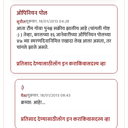
ओपिनियन पोल
शुक्रवार, 18/01/2013 04:28
सुनील
आता टीम गोवा पुनश्च सक्रीय झालीच आहे (चांगली गोष्ट
:) ) तेव्हा, कालच्या १६ जानेवारीच्या ऑपिनियन पोलच्या
४७ व्या स्मरणदिनानिमित्त एखादा लेख आला असता, तर
चांगले झाले असते.
प्रतिसाद देण्यासाठी
लॉग इन करा
किंवा
सदस्य व्हा
:)
शुक्रवार, 18/01/2013 08:43
पैसा
In reply to
ओपिनियन पोल
by
सुनील
क्रमश: आहे!....
प्रतिसाद देण्यासाठी
लॉग इन करा
किंवा
सदस्य व्हा