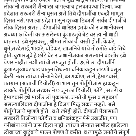
लोकांनी सरकारी सैन्याला चांगल्याच हुलकावण्या दिल्या. ज्या
प्रदेशात सरकारी सैन्य घुसत असे तिथे दीपाजींचा एकही माणूस
दिसत नसे. पण त्या प्रदेशापासुन दूरच्या ठिकाणी सर्वत्र दीपाजींचे
लोक दिसत असत . दीपाजींचे धारिष्ठ्य इतके की राजधानीवरुन
अवघ्या ७ किमी वर असलेल्या कुंभारजुवे बेटावर त्यांनी धाडी
घातल्या. इथे सुखवस्तु , श्रीमंत लोकांची वस्ती होती. केंकरे,
धुमे,सरदेसाई, भांडारे, घोडेकर, खाजनिये यांचे मोठमोठे वाडे तिथे
होते. कुंभारजुवे हे छोटे बेट राजधानीजवळ असल्याने बंडखोर इथे
येणर नाहीत अशी त्यांची समजूत होती. २६ मे ला दीपाजींनी
कुभारजुव्यावर धाड घालुन तिथल्या धनिकांकडुन खंडणी वसूल
केली. नंतर त्यांच्या सैन्याने केपे, काणकोण, सांगे, हेमाडबार्से,
भतग्राम (आताची डिचोली) या भागातुन पोर्तुगीजांस हाकलून
लावले. पोर्तुगीज सरकार ने ७ जून ला डिचोली, फोंडें , सत्तरी व
हेमाडबार्से इथे मार्शल लॉ पुकारला. जनतेची फूस व सहकार्य
असल्याशिवाय दीपाजींना हे विजय मिळू शकत नव्हते. असे
पोर्तुगीजांचे म्हणणे होते . व ते खरेही होते. दीपाजी पैशासाठी
सरकारी तिजोर्‍या फोडीत व धनिकांकडून पैसे उकळीत, पण
गरीबांना त्यांनी त्रास दिला नाही. त्यांच्या सैन्यात सामील झालेल्या
लोकांच्या कुटुंबाचे पालन पोषण ते करीत. व त्यामुळे जनतेचे संपूर्ण