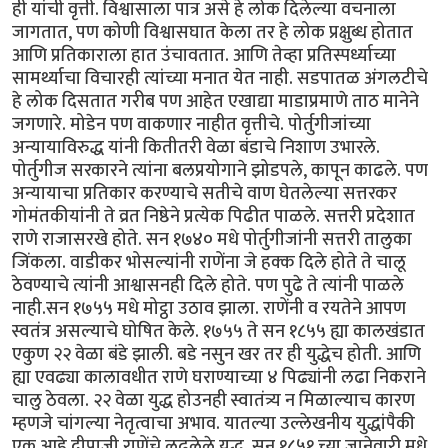
ही यांची वृत्ती. विश्वासाला पात्र असे हे लोक दिलेल्या वचनाला
जागतात, पण कोणी विश्वासघात केला तर हे लोक प्रक्षुब्ध होतात
आणि प्रतिकाराला हात उंचावतात. आणि तेव्हा प्रतिस्पर्ध्याच्या
सामर्थ्याचा विचारही त्यांच्या मनात येत नाही. सडपातळ अंगलटीचे
हे लोक दिसतात गरीब पण आहेत एखाद्या माडाप्रमाणे ताठ मानेने
जगणारे. मोडेन पण वाकणार नाहीत वृत्तीचे. पोर्तुगीजांच्या
अन्यायाविरुद्ध यांनी कितीतरी वेळा बंडाचे निशाण उभारले.
पोर्तुगीज सरकारने त्यांना बलप्रयोगाने झोडपले, कापून काढले. पण
अन्यायाचा प्रतिकार करण्याचे सतीचे वाण घेतलेल्या सत्तरकर
गोमंतकीयांनी ते व्रत निष्ठेने प्रत्येक पिढीत पाळले. सत्तरी प्रदेशात
राणे राजासरखे होते. सन १७४० मधे पोर्तुगीजांनी सत्तरी तालुका
जिंकला. वाडीकर भोसल्यांनी राणेंना जे हक्क दिले होते ते चालू
ठेवण्याचे त्यांनी आश्वासनही दिले होते. पण पुढे ते त्यांनी पाळले
नाही.सन १७५५ मधे मोट्ठा उठाव झाला. राणेंनी व रयतेने आपण
स्वतंत्र असल्याचे घोषित केले. १७५५ ते सन १८५५ ह्या कालखंडात
एकुण २२ वेळा बंडे झाली. बडे नसुन खर तर ही युद्धेच होती. आणि
ह्या एवढ्या कालावधीत राणे घराण्याच्या ४ पिढ्यांनी लढा निकराने
चालु ठेवला. २२ वेळा युद्ध होउनही स्वातंत्र्य न मिळाल्याच कारण
म्हणजे चांगल्या नेतृत्वाचा अभाव. यातल्या उल्लेखनीय युद्धांपैकी
एक आहे दीपाजी राणेंचे लढलेले युद्ध. सन १८५१ च्या जानेवारी मधे