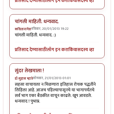
प्रतिसाद देण्यासाठी
लॉग इन करा
किंवा
सदस्य व्हा
चांगली माहिती. धन्यवाद.
रविवार, 20/01/2013 19:22
कवितानागेश
चांगली माहिती. धन्यवाद. :)
प्रतिसाद देण्यासाठी
लॉग इन करा
किंवा
सदस्य व्हा
सुंदर लेखमाला !
सोमवार, 21/01/2013 01:01
डॉ सुहास म्हात्रे
सहसा वाचायला न मिळणारा इतिहास रोचक पद्धतीने
लिहिला आहे. आजच पहिल्यापासूनचे या भागापर्यंतचे
सर्व भाग एका बैठकीत वाचून काढले. खूप आवडले.
धन्यवाद ! पुभाप्र.