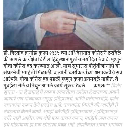
डॉ. त्रिस्तांव ब्रागांझ कुन्हा १९३५ च्या अधिवेशनात काँग्रेसने ठरविले
की आपले कार्यक्षेत्र ब्रिटीश हिंदुस्थानापुरतेच मर्यादित ठेवावे. म्हणुन
गोवा काँग्रेस बंद करण्यात आली. याच सुमारास पोर्तुगीजांनाही या
संघटनेची माहिती मिळाली. व त्यांनी कार्यकर्त्यांच्या धरपकडीचे सत्र
आरंभले. गोवा काँग्रेस बंद पडली म्हणुन कुन्हा डगमगले नाहीत. ते
मुंबईला गेले व तिथुन आपले कार्य सुरुच ठेवले. क्रमशः **
विशेष
सूचना - या लेखमालेचे स्वरूप एकंदरीतच ललित लेखनाच्या अंगाने
जाणारे पण गोव्याच्या समृद्ध इतिहासाचे, आणि वर्तमानाचेही, दर्शन
वाचकांना करून देणे एवढेच आहे. वाचकांना विनंती की त्यांनीही ते
तेवढ्याच बेताने घ्यावे. आम्ही कोणीही इतिहासकार / इतिहासतज्ञ
वगैरे नाही आहोत. पण थोडे फार वाचन करून, माहिती जमा करून
इथे मांडण्याचा हा एक छोटासा प्रयत्न आहे. तपशीलात अथवा आमच्या