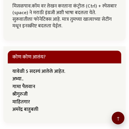
मिसळपाव.कॉम वर लेखन करताना कंट्रोल (Ctrl) + स्पेसबार
(space) ने मराठी इंग्रजी अशी भाषा बदलता येते.
सुरूवातीला फोनेटिक्स आहे. मात्र तुमच्या खात्याच्या सेटींग
मधून इनस्क्रीप्ट बदलता येईल.
कोण कोण आलंय?
यावेळी 5 सदस्यं आलेले आहेत.
अभ्या..
गामा पैलवान
श्रीगुरुजी
माहितगार
अमरेंद्र बाहुबली
↑