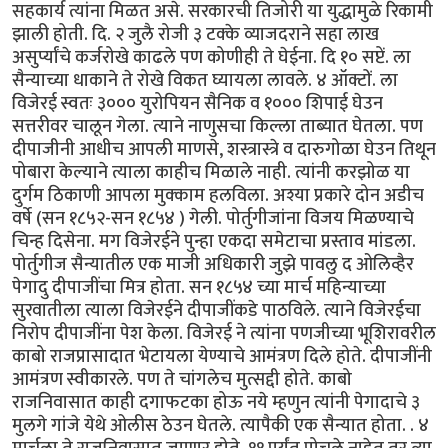
सहकार्य त्यांना मिळत असे. सरकारची तिजोरी या युद्धामुळे रिकामी
झाली होती. दि. २ जुलै रोजी ३ टक्के व्याजदराने सहा लाख
असुर्प्यांचे कर्जरोखे काढले पण कोणीही ते घेईना. दि १० सप्टें. ला
सैन्याच्या धाकाने ते रोखे विकत घ्यायला लावले. ४ ऑक्टों. ला
विजेरई स्वतः ३००० युरोपियन सैनिक व १००० शिपाई घेउन
सत्तरीवर चालून गेला. त्याने नाणुसचा किल्ला ताब्यात घेतला. पण
दीपाजीनी आधीच आपली माणसे, शस्त्रास्त्रे व दारुगोळा घेउन तिथून
पोबारा केल्याने त्याला काहीच मिळाले नाही. त्यांनी करझोळ या
दुर्गम ठिकाणी आपला मुक्काम हलविला. अश्या प्रकारे दोन अडीच
वर्षे (सन १८५२-सन १८५४ ) गेली. पोर्तुगीजांना विजय मिळण्याचे
चिन्ह दिसेना. मग विजेरईने पुन्हा एकदा समेटाचा प्रस्ताव मांडला.
पोर्तुगीज सैन्यातील एक माजी अधिकारी जुझे पावलु द ओलिव्हैर
पेगादु दीपाजींचा मित्र होता. सन १८५४ च्या मार्च महिन्याच्या
सुरवातीला त्याला विजेरईने दीपाजींकडे पाठविले. त्याने विजेरईचा
निरोप दीपाजींना पेश केला. विजेरई ने त्यांना पणजीच्या भूशिरावरील
काबो राजप्रासादात भेटायला येण्याचे आमंत्रण दिले होते. दीपाजींनी
आमंत्रण स्वीकारले. पण ते चांगलेच मुत्सद्दी होते. काबो
राजनिवासात काही दगाफटका होऊ नये म्हणुन त्यांनी पेगादाचे ३
मुलगे गांजे येथे ओलीस ठेउन घेतले. त्यापैकी एक सैन्यात होता. . ४