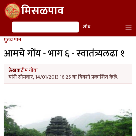
Skip to main content
मिसळपाव
शोध
शोध
मुख्य पान
आमचे गोंय - भाग ६ - स्वातंत्र्यलढा १
लेखक
टीम गोवा
यांनी सोमवार, 14/01/2013 16:25 या दिवशी प्रकाशित केले.