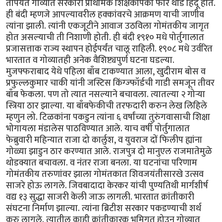
तोपर्यंत गोव्यात सरकारी प्राथमिक शिक्षकांपैकी फार थोडे हिंदू होते.
ही बंदी म्हणजे आपल्यावरील हक्कांवरचे आक्रमण याची जाणीव
त्यांना झाली. त्यांनी एकजूटीने आवाज उठविला गोमंतकीय जागृत
होत असल्याची ती निशाणी होती. ही बंदी १९१० मधे पोर्तुगालात
प्रजासत्ताक राज्य स्थापन होईपर्यंत चालू राहिली. १९०८ मधे उर्वरित
भारतात व गोव्यातही अनेक वैशिष्ट्यपुर्ण घटना घडल्या.
मुजफ्फराबाद येथे पहिला बाँब टाकण्यात आला, खुदीराम बोस व
प्रफुल्लकुमार चाकी यांनी जस्टिस किंग्ज्फॉर्डची गाडी समजून तीवर
बाँब फेकला. पण तो त्यात नसल्याने बचावला. त्यातल्या २ गोर्‍या
स्त्रिया ठार झाल्या. या बाँबफेकीची तरफदारी करुन लेख लिहिले
म्हणुन लो. टिळकांना पकडुन त्यांना ६ वर्षांच्या तुरुंगवासाची शिक्षा
भोगायला मंडालेस पाठविण्यात आले. याच वर्षी पोर्तुगालात
फेब्रुवारी महिन्यात राजा दो कार्लुश, व युवराज दों फिलीप ह्यांना
गोळ्या झाडुन ठार करण्यात आले. राजपुत्र दो मानुएल राजमातेमुळे
थोडक्यात बचावला. व नंतर राजा बनला. या घटनांचा परिणाम
गोमंतकीय तरुणांवर झाला गोमंतकात शिवजयंतीसारखे उत्सव
साजरे होऊ लागले. जिवबादादा केरकर यांची पुण्यतिथी मार्गशीर्ष
वद्य १३ सुद्धा साजरी केली जाऊ लागली. भारतात क्रांतीकारी
संघटना निर्माण झाल्या. त्यांना ब्रिटीश सरकार पकडण्याची शर्थ
करु लागले. त्यातील काही क्रांतीकारक भूमिगत होउन गोव्यात