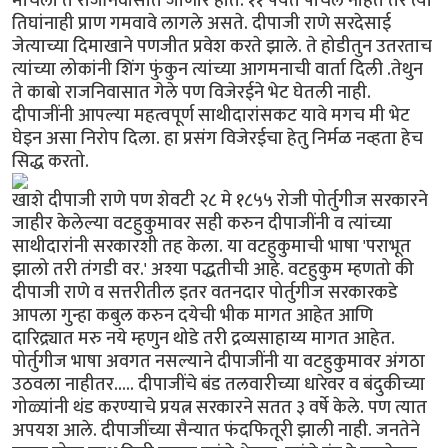
मार्चला ते राजनिवासात जाणार होते. ११ पर्यंत पोचले नाहेत तर त्या
तिघांनाही प्राण गमवावे लागले असते. दीपाजी राणे सरदेसाई
जेत्याच्या दिमाखाने पणजीत प्रवेश करते झाले. ते होडीतुन उतरताच
त्यांच्या लोकांनी शिंग फुंकुन त्यांच्या आगमनाची वार्ता दिली .तेथुन
ते काबो राजनिवासात गेले पण विजेरईने भेट घेतली नाही.
दीपाजींनी आपल्या महत्वपूर्ण साथीदारांसकट यावे मगच मी भेट
घेइन असा निरोप दिला. हा प्रसंग विजेरईचा हेतु निर्मळ नव्हता हेच
सिद्ध करतो.
खाशे दीपाजी राणे पण शेवटी २८ मे १८५५ रोजी पोर्तुगीज सरकारने
जाहीर केलेल्या वटहुकुमावर सही करुन दीपाजींनी व त्यांच्या
साथीदारांनी सरकारशी तह केला. या वटहुकुमाची भाषा 'पराभूत
झालो तरी तंगडी वर.' अश्या पद्धतीची आहे. वटहुकुम म्हणतो की
दीपाजी राणे व सत्तरीतील इतर वतनदार पोर्तुगीज सरकारकडे
आपला गुन्हा कबुल करुन दयेची भीक मागत आहेत आणि
दारिद्र्यात मरु नये म्हणुन थोडे तरी द्रव्यसाहाय्य मागत आहेत.
पोर्तुगीज भाषा अवगत नसल्याने दीपाजींनी या वटहुकुमावर अंगठा
उठवला नाहीतर..... दीपाजींचे बंड तलवारीच्या धारेवर व बंदुकीच्या
गोळ्यांनी थंड करण्याचे प्रयत्न सरकारने सतत ३ वर्षे केले. पण त्यात
अपयश आले. दीपाजींच्या सैन्यात फंदफितूरी झाली नाही. जनतेने