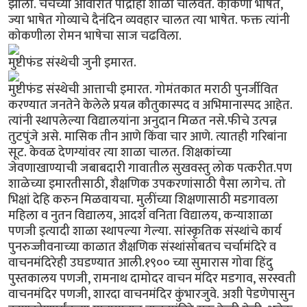
झाला. चर्चच्या आवारात पाद्रीही शाळा चालवत. को़कणी भाषेत,
ज्या भाषेत गोव्याचे दैनंदिन व्यवहार चालत त्या भाषेत. फक्त त्यांनी
कोकणीला रोमन भाषेचा साज चढविला.
मुष्टीफंड संस्थेची जुनी इमारत.
मुष्टीफंड संस्थेची आत्ताची इमारत. गोमंतकात मराठी पुनर्जीवित
करण्यात जनतेने केलेले प्रयत्न कौतुकास्पद व अभिमानास्पद आहेत.
त्यांनी स्थापलेल्या विद्यालयांना अनुदान मिळत नसे.फीचे उत्पन्न
तुटपुंजे असे. मासिक तीन आणे किंवा चार आणे. त्यातही गरिबांना
सूट. केवळ देणग्यांवर त्या शाळा चालत. शिक्षकांच्या
जेवणाखाण्याची जबाबदारी गावातील सुखवस्तु लोक पत्करीत.पण
शाळेच्या इमारतीसाठी, शैक्षणिक उपकरणांसाठी पैसा लागेच. तो
भिक्षां देहि करुन मिळवायचा. मुलींच्या शिक्षणासाठी मडगावला
महिला व नुतन विद्यालय, आदर्श वनिता विद्यालय, कन्याशाळा
पणजी इत्यादी शाळा स्थापल्या गेल्या. सांस्कृतिक संस्थांचे कार्य
पुनरुज्जीवनाच्या काळात शैक्षणिक संस्थांसोबतच चर्चामंदिरे व
वाचनमंदिरेही उघडण्यात आली.१९०० च्या सुमारास गोवा हिंदु
पुस्तकालय पणजी, रामनाथ दामोदर वाचन मंदिर मडगाव, सरस्वती
वाचनमंदिर पणजी, शारदा वाचनमंदिर कुंभारजुवे. अशी पेडणेपासुन