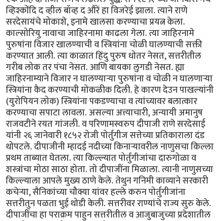
व्हिश्कोंदि द व्हील बॉव्ह द औरें हा विजरेई झाला. त्याने राणे
सरदेसायंचे मोकाशे, इनामे खालसा करण्याचा प्रयत्न केला.
काल्सोरियु नावाचा जाहिरनामा काढला गेला. त्या जाहिरनामे
पुरुषांना विजार खालण्याची व स्त्रियांना चोळी घालण्याची सक्ती
करण्यात आली. त्या काळात हिंदु पुरुष धोतर नेसत, सत्तरीतील
गरीब लोक तर पंचा नेसत. आणि बायका लुगडी नेसत. ह्या
जाहिरनाम्याने विजार न घालण्यार्‍या पुरुषांना व चोळी न घालणार्‍या
स्त्रियांना कैद करण्याची मोकळीक दिली. हे कारण देउन पाखल्यांनी
(युरोपियन लोक) स्त्रियांना पकडण्याचा व त्यांच्यावर बलात्कार
करण्याचा सपाटा लावला. असल्या अत्त्याचारी, अन्यायी अमानुष
राजवटीने रयत गांजली. व परिणामस्वरुप दीपाजी राणे सरदेसाई
यांनी २६ जानेवारी १८५२ रोजी पोर्तुगीज सत्तेच्या प्रतिकाराला दंड
थोपटले. दीपाजीनी म्हादई नदीच्या किनार्‍यावरील नाणुसचा किल्ला
प्रथम ताब्यात घेतला. त्या किल्ल्यात पोर्तुगीजांचा दारुगोळा व
शस्त्रांचा मोठा साठा होता. तो दीपाजींना मिळाला. त्यानी नाणुसच्या
किल्ल्याला आपले मुख्य ठाणे केले. तेथुन गनिमी काव्याने सरकारी
कचेर्‍या, सैनिकांच्या चौक्या यांवर हल्ले करुन पोर्तुगीजांना
सत्तरीतुन पळता भुई थोडी केली. सत्तरीवर राण्यांचे राज्य सुरु केले.
दीपाजींचा हा पराक्रम पाहुन सत्तरीतील व आजुबाजुच्या प्रदेशातील