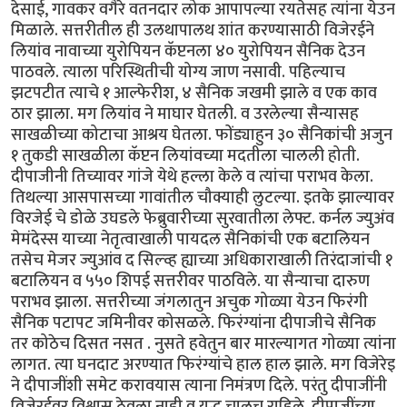
देसाई, गावकर वगैरे वतनदार लोक आपापल्या रयतेसह त्यांना येउन
मिळाले. सत्तरीतील ही उलथापालथ शांत करण्यासाठी विजेरईने
लियांव नावाच्या युरोपियन कॅप्टनला ४० युरोपियन सैनिक देउन
पाठवले. त्याला परिस्थितीची योग्य जाण नसावी. पहिल्याच
झटपटीत त्याचे १ आल्फेरीश, ४ सैनिक जखमी झाले व एक काव
ठार झाला. मग लियांव ने माघार घेतली. व उरलेल्या सैन्यासह
साखळीच्या कोटाचा आश्रय घेतला. फोंड्याहुन ३० सैनिकांची अजुन
१ तुकडी साखळीला कॅप्टन लियांवच्या मदतीला चालली होती.
दीपाजीनी तिच्यावर गांजे येथे हल्ला केले व त्यांचा पराभव केला.
तिथल्या आसपासच्या गावांतील चौक्याही लुटल्या. इतके झाल्यावर
विरजेई चे डोळे उघडले फेब्रुवारीच्या सुरवातीला लेफ्ट. कर्नल ज्युअंव
मेमंदेस्स याच्या नेतृत्वाखाली पायदल सैनिकांची एक बटालियन
तसेच मेजर ज्युआंव द सिल्व्ह ह्याच्या अधिकाराखाली तिरंदाजांची १
बटालियन व ५५० शिपई सत्तरीवर पाठविले. या सैन्याचा दारुण
पराभव झाला. सत्तरीच्या जंगलातुन अचुक गोळ्या येउन फिरंगी
सैनिक पटापट जमिनीवर कोसळले. फिरंग्यांना दीपाजीचे सैनिक
तर कोठेच दिसत नसत . नुसते हवेतुन बार मारल्यागत गोळ्या त्यांना
लागत. त्या घनदाट अरण्यात फिरंग्यांचे हाल हाल झाले. मग विजेरेइ
ने दीपाजींशी समेट करावयास त्याना निमंत्रण दिले. परंतु दीपाजींनी
विजेरईवर विश्वास ठेवला नाही व युद्ध चालूच राहिले. दीपाजींच्या