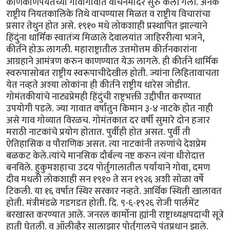
काणकोणपर्यंतच्या गावागावात वाचनमंदिरे सुरु केली गेली. अनेक
राष्ट्रीय नियतकालिके तिथे वाचण्यास मिळत व राष्ट्रीय विचारांचा
प्रसार तेथुन होत असे. १९१० मधे लोकशाही प्रस्थापित झाल्याने
हिंदुंना धार्मिक स्वातंत्र्य मिळाले देवालयांत जाहिररीत्या भजने,
कीर्तने होऊ लागली. महाराष्ट्रातील उत्तमोत्तम कीर्तनकारांना
आग्रहाने आमंत्रण करुन काणण्यात येऊ लागले. ही कीर्तने धार्मिक
स्वरुपासोबत राष्ट्रीय स्वरूपाचीदेखील होती. ज्यांना लिहितावाचता
येत नव्हते अश्या लोकांना ही कीर्तने राष्ट्रीय धारेस जोडीत.
गोमंतकीयांचे नाट्यप्रेमही हिंदुंची राष्ट्रभक्ती उद्दीपीत करण्यात
उपयोगी पडले. ज्या गावात वर्षातुन किमान ३-४ नाटके होत नाही
असे गाव गोव्यात विरळच. गोमंतकात दर वर्षी सुमारे दोन हजार
मराठी नाटकांचे प्रयोग होतात. पुर्वीही होत असत. पुर्वी ती
ऐतिहासिक व पौराणिक असत. त्या नाटकांनी तरुणांचे देशप्रेम
बळकट केले.त्यांचे मानसिक दौर्बल्य नष्ट करुन त्यंना धीरोदात्त
बनविले. हुकुमशहाचा उदय पोर्तुगालातील पर्यायाने गोवा, दमण
दीव मधली लोकशाही सन १९१० ते सन १९२६ अशी सोळा वर्षे
टिकली. या १६ वर्षात स्थिर सरकार नव्हते. आर्थिक स्थिती खालावत
होती. मंत्रीमंडळे गडगडत होती. दि. ९-६-१९२६ रोजी पार्लमेंट
बरखास्त करण्यात आले. जनरल कार्मोना ह्यांनी राष्ट्राध्यक्षपदाची सूत्रे
हाती घेतली. व ऑलीव्हैर सालाझार पोर्तुगालचे पंतप्रधान झाले.