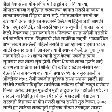
शैक्षणिक संस्था गोमंतकीयांमधे राष्ट्रप्रेम रुजविण्याच्या,
जोपासण्याच्या व वृद्धिंगत करण्याच्या कामात मराठी शाळांचा व
शाळामास्तरांचा सिंहाचा वाटा आहे. गोमंतकातील मराठी नष्ट
करण्याचे प्रयत्न पोर्तुगीज सरकारने केले.पण हिंदुंनी जशी आपली
दैवते जपुन ठेविली, तशी मराठी भाषा व संस्कृती जीवापाड जतन
केली. देवळांच्या अग्रशाळांमधे व धनिकांच्या घरात पंतोजी मराठीचे
वर्ग चालवित असत. शिक्षणाची संधी सार्वत्रिक नव्हती. औव्यवस्थित
अभ्यासक्रम असलेली पहिली मराठी शाळा म्हापसा शहरात १८८५
साली रामचंद्र दत्ताजी आजरेकर यांनी स्थापन केली. आजुबाजुच्या
गावांमधेही २०-२५ शाळा त्यांनी सुरु केल्या. पणजीत त्याच
सुमारास एक शाळा सुरु होती. तिला धेप्यांची शाळा म्हटले जाई
कारण त्या शाळेचा खर्च श्रीमंत धेंपे करीत शाळेला संस्थेचे रुप
देऊन तिचे नामकरण करण्याची प्रथा १९०५ नंतर सुरु झाली.५
ऑक्टोबर १९०८ रोजी पणजीत मुष्टीफंड संस्था स्थापन झाली. ह्या
संस्थेचे उच्चविद्याविभूषित स्वयंसेवक खांकेला झोळी लावुन दारोदार
फिरत. प्रत्येक घरातुन मूठ-दोन मूठी तांदुळ त्यांच्या झोळीत पडे . या
तांदळांच्या विक्रीतुन येणार्‍या पैशाने श्री महालक्ष्मी विद्यालय व
सरस्वती विद्यालय या दोन मराठी शाळा संस्थेने सुरु केल्या. २००८
साली ह्या शाळेचा शतकपूर्ती महोत्सव मोठ्या उत्साहात साजरा