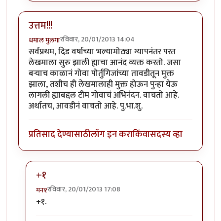
उत्तम!!!
रविवार, 20/01/2013 14:04
धमाल मुलगा
सर्वप्रथम, दिड वर्षाच्या भल्यामोठ्या ग्यापनंतर परत
लेखमाला सुरु झाली ह्याचा आनंद व्यक्त करतो. जसा
बर्‍याच काळानं गोवा पोर्तुगिजांच्या तावडीतून मुक्त
झाला, तशीच ही लेखमालाही मुक्त होऊन पुन्हा येऊ
लागली ह्याबद्दल टीम गोवाचं अभिनंदन. वाचतो आहे.
अर्थातच, आवडीनं वाचतो आहे. पु.भा.शु.
प्रतिसाद देण्यासाठी
लॉग इन करा
किंवा
सदस्य व्हा
+१
रविवार, 20/01/2013 17:08
मन१
In reply to
उत्तम!!!
by
धमाल मुलगा
+१.