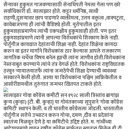
सैन्यावर हुकुमत गाजवण्यासाठी सेनाधिपती नेमला गेला पण खरे
सर्वाधिकारी डॉ. सालाझार होते. कट्टर धर्मनिष्ठ, साधी
राहणी,दुसर्‍यावर छाप पाडणारे व्यक्तीमत्व, उत्तम वक्तृत्व ,वाक्पटुता,
कावेबाजपणा ही त्यांची वैशिष्ट्ये होती. युरोपातील इतर
हुकुमशहाप्रमाणेच त्यांची एकपक्षीय हुकुमशाही होती. पण इतर
हुकुमशहांप्रमाणे त्यांनी आपल्या विरोधकांचे शिरकाण केले नाही.
पोर्तुगीज कायद्यात देहांताची शिक्षा नाही. देहांत शिक्षेचा कायदा
करुन वा इतर मार्गाने विरोधकांस ठार केल्यास आपले राजकारण
जागतिक चर्चेचा विषय बनेल ह्याची त्यांना जाणीव होती.विरोधकांना
नेस्तनाबुत करण्याचे त्यांचे तंत्र वेगळॅ होते. विरोधकांना राष्ट्रविघातक
ठरवुन न्यायालयातर्फे त्यांना जन्मठेपेची शिक्षा देण्याची व्यवस्था
सरकारने केली होती. अश्या या विरोधकांना पश्चिम आफ्रिकेतील व
आसोरीशमधील तुरुंगात जन्मभर खितपत टाकले होते.
सालाझार गोवा कोंग्रेस कमीटी सन १९२८ साली त्रिस्तांव ब्रागांझ
कुन्य (कुन्हा) [टी. बी. कुन्हा] या गोमंतकाच्या सुपुत्राने 'गोवा कोंग्रेस
कमिटी' स्थापन केली. व ती भारतीय काँग्रेसला जोडली. भारतातील
पोर्तुगीज सत्तेचे उच्चाटन करुन गोचा, दमण ,दीव या प्रदेशांना
स्वातंत्र्य मिळवून देणे हे या कमिटीचे उद्दिष्ट होते. म. गांधींच्या
आदेशाप्रमाणे वागून राष्ट्रीय काँग्रेस मार्फतच स्वातंत्र्य मिळेल ही टी.