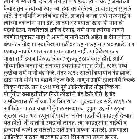
त्याना योग्य साथ दिली.यातच त्यांचे श्रेष्ठत्व. त्यांचे बंड हे जनतेच्या
कैवारातुन व त्यांच्या स्वतःच्या हंकावर केलेल्या आघातातुन स्फुरले
होते. ते सर्वार्थाने जनतेचे बंड होते. आजही जनता राणे सरदेसाई व
त्यांच्या वंशजांना मान देते. त्यांच्या घराण्याला खाशे ही मानाची
पदवी देउन. सत्तरीतील क्षत्रीय देसाई, राणे यांना त्यांच्या नावाने
कोणीच पुकारत नाही ते आमचे मानाचे खाशे आहेत !!! दीपाजींच्या
बंडानंतर गोव्यात स्थानिक पातळीवर लहान लहान उठाव झाले. पण
एखादा नाव घेण्यासारखा प्रयत्न झाला नाही. या वेळेला इतर
भारतातही इंग्रजांविरुद्ध लोक हळूहळू उठाव करत होते, आणि
गोव्यातील जनता या सगळ्या प्रयत्नांकडे पाहत होती. १८६९ मध्ये
कुष्टोबा राणे यांनी बंड केले. नंतर १८९५ साली शिपायांचे बंड झाले.
दादा राणे यांनी या बंडाचे नेतृत्व केले. नाणूस आणि हालार्णचे किल्ले
जिंकून घेतले. सन १८९४ मधे पूर्व आफ्रिकेतील मोझांबिक या
पोर्तुगीज वसाहतीतील निग्रो लोकांनी बंड केले होते. हे बंड
शमविण्यासाठी गोव्यातील शिपायांच्या तुकड्या ३० सप्टें. १८९५ ला
आफिकेत पाठवायचा पोर्तुगाल सरकारचा हुकुम २६ ऑगस्ट्ला
सुटला. त्यात भर म्हणून शिपायांना नविन पद्धतीची काडतुसे देन्यात
येत होती. ती दातांनी उघडावी लागत. त्या काडतुसांना गाईची व
डुकराची चरबी लावलेली असते अशी अफवा पसरली. आपणाला
आफ्रिकेत पाठवुन बाटवणार असा शिपायांचा समज झाला.