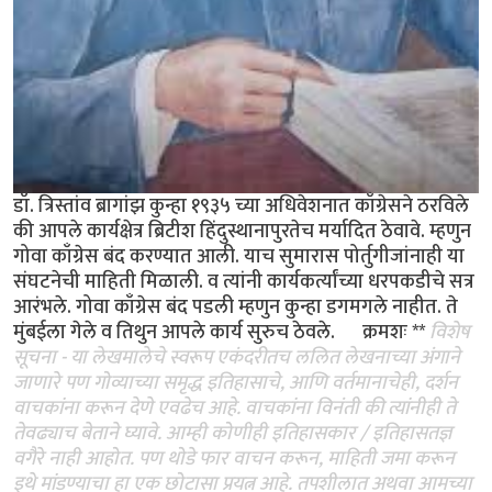
डॉ. त्रिस्तांव ब्रागांझ कुन्हा १९३५ च्या अधिवेशनात काँग्रेसने ठरविले
की आपले कार्यक्षेत्र ब्रिटीश हिंदुस्थानापुरतेच मर्यादित ठेवावे. म्हणुन
गोवा काँग्रेस बंद करण्यात आली. याच सुमारास पोर्तुगीजांनाही या
संघटनेची माहिती मिळाली. व त्यांनी कार्यकर्त्यांच्या धरपकडीचे सत्र
आरंभले. गोवा काँग्रेस बंद पडली म्हणुन कुन्हा डगमगले नाहीत. ते
मुंबईला गेले व तिथुन आपले कार्य सुरुच ठेवले. क्रमशः **
विशेष
सूचना - या लेखमालेचे स्वरूप एकंदरीतच ललित लेखनाच्या अंगाने
जाणारे पण गोव्याच्या समृद्ध इतिहासाचे, आणि वर्तमानाचेही, दर्शन
वाचकांना करून देणे एवढेच आहे. वाचकांना विनंती की त्यांनीही ते
तेवढ्याच बेताने घ्यावे. आम्ही कोणीही इतिहासकार / इतिहासतज्ञ
वगैरे नाही आहोत. पण थोडे फार वाचन करून, माहिती जमा करून
इथे मांडण्याचा हा एक छोटासा प्रयत्न आहे. तपशीलात अथवा आमच्या