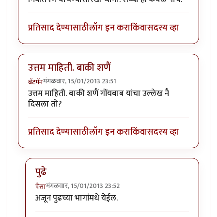
प्रतिसाद देण्यासाठी
लॉग इन करा
किंवा
सदस्य व्हा
उत्तम माहिती. बाकी शणैं
मंगळवार, 15/01/2013 23:51
बॅटमॅन
उत्तम माहिती. बाकी शणैं गोंयबाब यांचा उल्लेख नै
दिसला तो?
प्रतिसाद देण्यासाठी
लॉग इन करा
किंवा
सदस्य व्हा
पुढे
मंगळवार, 15/01/2013 23:52
पैसा
In reply to
उत्तम माहिती. बाकी शणैं
by
बॅटमॅन
अजून पुढच्या भागांमधे येईल.