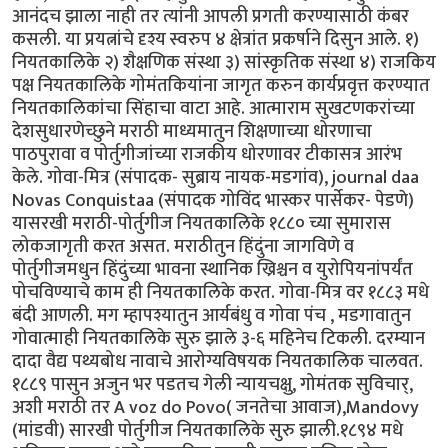
आनंदच झाला नाही तर त्यांनी आपली प्रगती करण्यासाठी कंबर
कसली. या प्रयत्नांचे दृश्य स्वरुप ४ क्षेत्रांत प्रकर्षाने दिसुन आले. १)
नियतकालिके २) शैक्षणिक संस्था ३) सांस्कृतिक संस्था ४) राजकिय
पक्ष नियतकालिके गोमंतकियांना जागृत करुन कार्यप्रवृत्त करण्यात
नियतकालिकांचा सिंहाचा वाटा आहे. आत्माराम सुखटणकरांच्या
देशसुधारणेच्छुने मराठी माध्यमातुन शिक्षणाच्या धोरणाचा
पाठपुरावा व पोर्तुगीजांच्या राजकीय धोरणावर टीकासत्र आरंभ
केले. गोवा-मित्र (संपादक- सुब्राय नायक-मडगांव), journal daa
Novas Conquistaa (संपादक गोविंद भास्कर पार्सेकर- पेडणे)
यासरखी मराठी-पोर्तुगीज नियतकालिके १८८० च्या सुमारास
लोकजागृती करत असत. मराठीतुन हिंदुंना जागविणे व
पोर्तुगीजमधुन हिंदुंच्या भावना स्थानिक ख्रिश्चन व युरोपियनांपर्यंत
पोचविण्याचे काम ही नियतकालिके करत. गोवा-मित्र वर १८८३ मधे
बंदी आणली. मग म्हापश्यातुन आर्यबंधु व गोवा पंच , मडगावातुन
गोवात्माही नियतकालिके सुरु झाले ३-६ महिनेच टिकली. दरम्यान
दादा वैद्य पथ्यबोध नावाचे आरोग्यविषयक नियतकालिक चालवत.
१८८९ पासुन अजुन भर पडतच गेली न्यायचक्षु, गोमंतक सुविचार्,
अशी मराठी तर A voz do Povo( जनतेचा आवाज),Mandovy
(मांडवी) सारखी पोर्तुगीज नियतकालिके सुरु झाली.१८९४ मधे