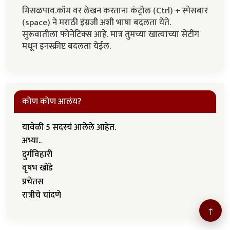
मिसळपाव.कॉम वर लेखन करताना कंट्रोल (Ctrl) + स्पेसबार
(space) ने मराठी इंग्रजी अशी भाषा बदलता येते.
सुरूवातीला फोनेटिक्स आहे. मात्र तुमच्या खात्याच्या सेटींग
मधून इनस्क्रीप्ट बदलता येईल.
कोण कोण आलंय?
यावेळी 5 सदस्यं आलेले आहेत.
अभ्या..
दुर्गविहारी
वृषभ खोंडे
प्रचेतस
रात्रीचे चांदणे
↑