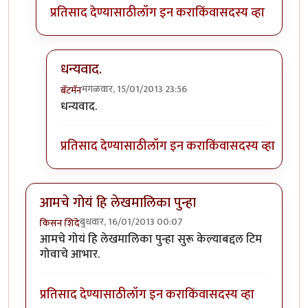
प्रतिसाद देण्यासाठी
लॉग इन करा
किंवा
सदस्य व्हा
धन्यवाद.
मंगळवार, 15/01/2013 23:56
बॅटमॅन
In reply to
पुढे
by
पैसा
धन्यवाद.
प्रतिसाद देण्यासाठी
लॉग इन करा
किंवा
सदस्य व्हा
आमचे गोयं हि लेखमालिका पुन्हा
बुधवार, 16/01/2013 00:07
किसन शिंदे
आमचे गोयं हि लेखमालिका पुन्हा सुरू केल्याबद्दल टिम
गोवाचे आभार.
प्रतिसाद देण्यासाठी
लॉग इन करा
किंवा
सदस्य व्हा