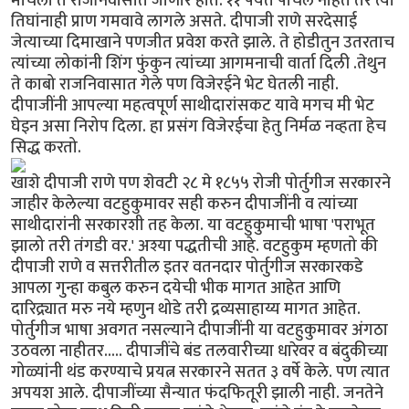
मार्चला ते राजनिवासात जाणार होते. ११ पर्यंत पोचले नाहेत तर त्या
तिघांनाही प्राण गमवावे लागले असते. दीपाजी राणे सरदेसाई
जेत्याच्या दिमाखाने पणजीत प्रवेश करते झाले. ते होडीतुन उतरताच
त्यांच्या लोकांनी शिंग फुंकुन त्यांच्या आगमनाची वार्ता दिली .तेथुन
ते काबो राजनिवासात गेले पण विजेरईने भेट घेतली नाही.
दीपाजींनी आपल्या महत्वपूर्ण साथीदारांसकट यावे मगच मी भेट
घेइन असा निरोप दिला. हा प्रसंग विजेरईचा हेतु निर्मळ नव्हता हेच
सिद्ध करतो.
खाशे दीपाजी राणे पण शेवटी २८ मे १८५५ रोजी पोर्तुगीज सरकारने
जाहीर केलेल्या वटहुकुमावर सही करुन दीपाजींनी व त्यांच्या
साथीदारांनी सरकारशी तह केला. या वटहुकुमाची भाषा 'पराभूत
झालो तरी तंगडी वर.' अश्या पद्धतीची आहे. वटहुकुम म्हणतो की
दीपाजी राणे व सत्तरीतील इतर वतनदार पोर्तुगीज सरकारकडे
आपला गुन्हा कबुल करुन दयेची भीक मागत आहेत आणि
दारिद्र्यात मरु नये म्हणुन थोडे तरी द्रव्यसाहाय्य मागत आहेत.
पोर्तुगीज भाषा अवगत नसल्याने दीपाजींनी या वटहुकुमावर अंगठा
उठवला नाहीतर..... दीपाजींचे बंड तलवारीच्या धारेवर व बंदुकीच्या
गोळ्यांनी थंड करण्याचे प्रयत्न सरकारने सतत ३ वर्षे केले. पण त्यात
अपयश आले. दीपाजींच्या सैन्यात फंदफितूरी झाली नाही. जनतेने