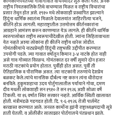
काणकोणपर्यंतच्या गावागावात वाचनमंदिरे सुरु केली गेली. अनेक
राष्ट्रीय नियतकालिके तिथे वाचण्यास मिळत व राष्ट्रीय विचारांचा
प्रसार तेथुन होत असे. १९१० मधे लोकशाही प्रस्थापित झाल्याने
हिंदुंना धार्मिक स्वातंत्र्य मिळाले देवालयांत जाहिररीत्या भजने,
कीर्तने होऊ लागली. महाराष्ट्रातील उत्तमोत्तम कीर्तनकारांना
आग्रहाने आमंत्रण करुन काणण्यात येऊ लागले. ही कीर्तने धार्मिक
स्वरुपासोबत राष्ट्रीय स्वरूपाचीदेखील होती. ज्यांना लिहितावाचता
येत नव्हते अश्या लोकांना ही कीर्तने राष्ट्रीय धारेस जोडीत.
गोमंतकीयांचे नाट्यप्रेमही हिंदुंची राष्ट्रभक्ती उद्दीपीत करण्यात
उपयोगी पडले. ज्या गावात वर्षातुन किमान ३-४ नाटके होत नाही
असे गाव गोव्यात विरळच. गोमंतकात दर वर्षी सुमारे दोन हजार
मराठी नाटकांचे प्रयोग होतात. पुर्वीही होत असत. पुर्वी ती
ऐतिहासिक व पौराणिक असत. त्या नाटकांनी तरुणांचे देशप्रेम
बळकट केले.त्यांचे मानसिक दौर्बल्य नष्ट करुन त्यंना धीरोदात्त
बनविले. हुकुमशहाचा उदय पोर्तुगालातील पर्यायाने गोवा, दमण
दीव मधली लोकशाही सन १९१० ते सन १९२६ अशी सोळा वर्षे
टिकली. या १६ वर्षात स्थिर सरकार नव्हते. आर्थिक स्थिती खालावत
होती. मंत्रीमंडळे गडगडत होती. दि. ९-६-१९२६ रोजी पार्लमेंट
बरखास्त करण्यात आले. जनरल कार्मोना ह्यांनी राष्ट्राध्यक्षपदाची सूत्रे
हाती घेतली. व ऑलीव्हैर सालाझार पोर्तुगालचे पंतप्रधान झाले.