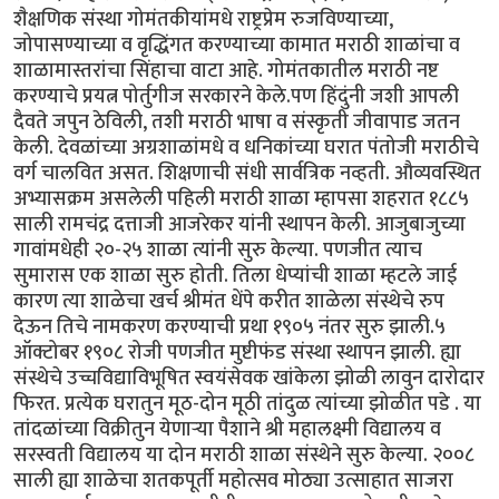
शैक्षणिक संस्था गोमंतकीयांमधे राष्ट्रप्रेम रुजविण्याच्या,
जोपासण्याच्या व वृद्धिंगत करण्याच्या कामात मराठी शाळांचा व
शाळामास्तरांचा सिंहाचा वाटा आहे. गोमंतकातील मराठी नष्ट
करण्याचे प्रयत्न पोर्तुगीज सरकारने केले.पण हिंदुंनी जशी आपली
दैवते जपुन ठेविली, तशी मराठी भाषा व संस्कृती जीवापाड जतन
केली. देवळांच्या अग्रशाळांमधे व धनिकांच्या घरात पंतोजी मराठीचे
वर्ग चालवित असत. शिक्षणाची संधी सार्वत्रिक नव्हती. औव्यवस्थित
अभ्यासक्रम असलेली पहिली मराठी शाळा म्हापसा शहरात १८८५
साली रामचंद्र दत्ताजी आजरेकर यांनी स्थापन केली. आजुबाजुच्या
गावांमधेही २०-२५ शाळा त्यांनी सुरु केल्या. पणजीत त्याच
सुमारास एक शाळा सुरु होती. तिला धेप्यांची शाळा म्हटले जाई
कारण त्या शाळेचा खर्च श्रीमंत धेंपे करीत शाळेला संस्थेचे रुप
देऊन तिचे नामकरण करण्याची प्रथा १९०५ नंतर सुरु झाली.५
ऑक्टोबर १९०८ रोजी पणजीत मुष्टीफंड संस्था स्थापन झाली. ह्या
संस्थेचे उच्चविद्याविभूषित स्वयंसेवक खांकेला झोळी लावुन दारोदार
फिरत. प्रत्येक घरातुन मूठ-दोन मूठी तांदुळ त्यांच्या झोळीत पडे . या
तांदळांच्या विक्रीतुन येणार्‍या पैशाने श्री महालक्ष्मी विद्यालय व
सरस्वती विद्यालय या दोन मराठी शाळा संस्थेने सुरु केल्या. २००८
साली ह्या शाळेचा शतकपूर्ती महोत्सव मोठ्या उत्साहात साजरा