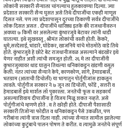
लोकांनी सरकारी सैन्याला चांगल्याच हुलकावण्या दिल्या. ज्या
प्रदेशात सरकारी सैन्य घुसत असे तिथे दीपाजींचा एकही माणूस
दिसत नसे. पण त्या प्रदेशापासुन दूरच्या ठिकाणी सर्वत्र दीपाजींचे
लोक दिसत असत . दीपाजींचे धारिष्ठ्य इतके की राजधानीवरुन
अवघ्या ७ किमी वर असलेल्या कुंभारजुवे बेटावर त्यांनी धाडी
घातल्या. इथे सुखवस्तु , श्रीमंत लोकांची वस्ती होती. केंकरे,
धुमे,सरदेसाई, भांडारे, घोडेकर, खाजनिये यांचे मोठमोठे वाडे तिथे
होते. कुंभारजुवे हे छोटे बेट राजधानीजवळ असल्याने बंडखोर इथे
येणर नाहीत अशी त्यांची समजूत होती. २६ मे ला दीपाजींनी
कुभारजुव्यावर धाड घालुन तिथल्या धनिकांकडुन खंडणी वसूल
केली. नंतर त्यांच्या सैन्याने केपे, काणकोण, सांगे, हेमाडबार्से,
भतग्राम (आताची डिचोली) या भागातुन पोर्तुगीजांस हाकलून
लावले. पोर्तुगीज सरकार ने ७ जून ला डिचोली, फोंडें , सत्तरी व
हेमाडबार्से इथे मार्शल लॉ पुकारला. जनतेची फूस व सहकार्य
असल्याशिवाय दीपाजींना हे विजय मिळू शकत नव्हते. असे
पोर्तुगीजांचे म्हणणे होते . व ते खरेही होते. दीपाजी पैशासाठी
सरकारी तिजोर्‍या फोडीत व धनिकांकडून पैसे उकळीत, पण
गरीबांना त्यांनी त्रास दिला नाही. त्यांच्या सैन्यात सामील झालेल्या
लोकांच्या कुटुंबाचे पालन पोषण ते करीत. व त्यामुळे जनतेचे संपूर्ण