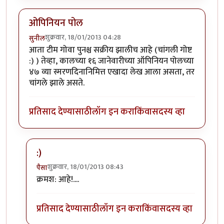
ओपिनियन पोल
शुक्रवार, 18/01/2013 04:28
सुनील
आता टीम गोवा पुनश्च सक्रीय झालीच आहे (चांगली गोष्ट
:) ) तेव्हा, कालच्या १६ जानेवारीच्या ऑपिनियन पोलच्या
४७ व्या स्मरणदिनानिमित्त एखादा लेख आला असता, तर
चांगले झाले असते.
प्रतिसाद देण्यासाठी
लॉग इन करा
किंवा
सदस्य व्हा
:)
शुक्रवार, 18/01/2013 08:43
पैसा
In reply to
ओपिनियन पोल
by
सुनील
क्रमश: आहे!....
प्रतिसाद देण्यासाठी
लॉग इन करा
किंवा
सदस्य व्हा