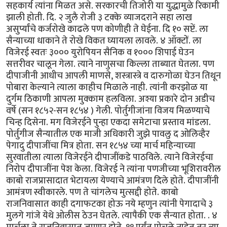
सहकार्य त्यांना मिळत असे. सरकारची तिजोरी या युद्धामुळे रिकामी
झाली होती. दि. २ जुलै रोजी ३ टक्के व्याजदराने सहा लाख
असुर्प्यांचे कर्जरोखे काढले पण कोणीही ते घेईना. दि १० सप्टें. ला
सैन्याच्या धाकाने ते रोखे विकत घ्यायला लावले. ४ ऑक्टों. ला
विजेरई स्वतः ३००० युरोपियन सैनिक व १००० शिपाई घेउन
सत्तरीवर चालून गेला. त्याने नाणुसचा किल्ला ताब्यात घेतला. पण
दीपाजीनी आधीच आपली माणसे, शस्त्रास्त्रे व दारुगोळा घेउन तिथून
पोबारा केल्याने त्याला काहीच मिळाले नाही. त्यांनी करझोळ या
दुर्गम ठिकाणी आपला मुक्काम हलविला. अश्या प्रकारे दोन अडीच
वर्षे (सन १८५२-सन १८५४ ) गेली. पोर्तुगीजांना विजय मिळण्याचे
चिन्ह दिसेना. मग विजेरईने पुन्हा एकदा समेटाचा प्रस्ताव मांडला.
पोर्तुगीज सैन्यातील एक माजी अधिकारी जुझे पावलु द ओलिव्हैर
पेगादु दीपाजींचा मित्र होता. सन १८५४ च्या मार्च महिन्याच्या
सुरवातीला त्याला विजेरईने दीपाजींकडे पाठविले. त्याने विजेरईचा
निरोप दीपाजींना पेश केला. विजेरई ने त्यांना पणजीच्या भूशिरावरील
काबो राजप्रासादात भेटायला येण्याचे आमंत्रण दिले होते. दीपाजींनी
आमंत्रण स्वीकारले. पण ते चांगलेच मुत्सद्दी होते. काबो
राजनिवासात काही दगाफटका होऊ नये म्हणुन त्यांनी पेगादाचे ३
मुलगे गांजे येथे ओलीस ठेउन घेतले. त्यापैकी एक सैन्यात होता. . ४