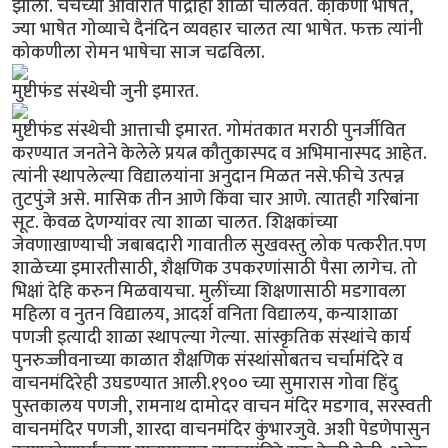
झाला. चर्चच्या आवारात पाद्रीही शाळा चालवत. को़कणी भाषेत,
ज्या भाषेत गोव्याचे दैनंदिन व्यवहार चालत त्या भाषेत. फक्त त्यांनी
कोकणीला रोमन भाषेचा साज चढविला.
मुष्टीफंड संस्थेची जुनी इमारत.
मुष्टीफंड संस्थेची आत्ताची इमारत. गोमंतकात मराठी पुनर्जीवित
करण्यात जनतेने केलेले प्रयत्न कौतुकास्पद व अभिमानास्पद आहेत.
त्यांनी स्थापलेल्या विद्यालयांना अनुदान मिळत नसे.फीचे उत्पन्न
तुटपुंजे असे. मासिक तीन आणे किंवा चार आणे. त्यातही गरिबांना
सूट. केवळ देणग्यांवर त्या शाळा चालत. शिक्षकांच्या
जेवणाखाण्याची जबाबदारी गावातील सुखवस्तु लोक पत्करीत.पण
शाळेच्या इमारतीसाठी, शैक्षणिक उपकरणांसाठी पैसा लागेच. तो
भिक्षां देहि करुन मिळवायचा. मुलींच्या शिक्षणासाठी मडगावला
महिला व नुतन विद्यालय, आदर्श वनिता विद्यालय, कन्याशाळा
पणजी इत्यादी शाळा स्थापल्या गेल्या. सांस्कृतिक संस्थांचे कार्य
पुनरुज्जीवनाच्या काळात शैक्षणिक संस्थांसोबतच चर्चामंदिरे व
वाचनमंदिरेही उघडण्यात आली.१९०० च्या सुमारास गोवा हिंदु
पुस्तकालय पणजी, रामनाथ दामोदर वाचन मंदिर मडगाव, सरस्वती
वाचनमंदिर पणजी, शारदा वाचनमंदिर कुंभारजुवे. अशी पेडणेपासुन