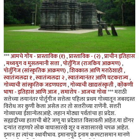
***
आमचे गोंय - प्रास्ताविक (१)
,
प्रास्ताविक - (२)
,
प्राचीन इतिहास
,
मध्ययुग व मुसलमानी सत्ता
,
पोर्तुगिज (राजकिय आक्रमण)
,
पोर्तुगिज (सांस्कृतिक आक्रमण)
,
शिवकाल आणि मराठेशाही
,
स्वातंत्र्यलढा १
,
स्वातंत्र्यलढा २
,
स्वातंत्र्यानंतर आणि घटकराज्य
,
गोव्याची सांस्कृतिक जडणघडण
,
गोव्याची खाद्यसंस्कृती
,
को़ंकणी
भाषा - इतिहास आणि आज
,
समारोप - आजचा गोवा
*** मराठी
सत्तेच्या लयानंतर पोर्तुगीज सत्तेला पहिला प्रथम गोव्यातून जबरदस्त
विरोध जर कुणी केला असेल तर तो सत्तरीच्या राणेंनी. सत्तरी
गोव्याच्या ईशान्येलाआहे. लहान मोठ्या पर्वतांचा हा प्रदेश.
सह्याद्रीच्या हाताची बोटे जणू या प्रदेशात विसावली आहेत.या डोंगर
दर्‍यांत राहणारे लोक वाघासारखे शूर व सशासारखे चपळ आहेत.
इमान हा त्यांचा स्थायीभाव. इमानापुढे इनाम कस्पटासमान मानणे