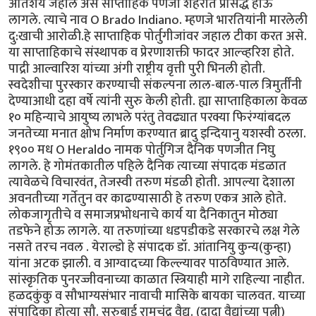
अतिशय जहाल असे साप्ताहिक पणजी शहरात प्रसिद्ध होऊ
लागले. त्याचे नाव O Brado Indiano. म्हणजे भारतियांनी मारलेली
दु:खाची आरोळी.हे साप्ताहिक पोर्तुगीजांवर जहाल टीका करत असे.
या साप्ताहिकाचे संस्थापक व प्रेरणाशक्ती फादर आल्व्हरिश होते.
पाद्री आल्वारिश यांच्या अंगी राष्ट्रीय वृत्ती पुरी भिनली होती.
स्वदेशीचा पुरस्कार करण्याची संकल्पना लाल-बाल-पाल त्रिमुर्तींनी
देण्याआधी दहा वर्षे त्यांनी सुरु केली होती. ह्या साप्ताहिकाला केवळ
१० महिन्याचे आयुष्य लाभले परंतु तेवढ्यात परक्या फिरंग्यांबदल
जनतेच्या मनात क्षोभ निर्माण करण्यात ब्रादु इन्दियानु यशस्वी ठरला.
१९०० मध O Heraldo नामक पोर्तुगिज दैनिक पणजीत निघु
लागले. हे गोमंतकातील पहिले दैनिक त्याच्या संपादक मंडळात
त्यावेळचे विचारवंत, तेजस्वी तरुण मंडळी होती. आपल्या देशाला
अवनतीच्या गर्तेतुन वर काढण्यासाठी हे तरुण एकत्र आले होते.
लोकजागृतीचे व समाजप्रभोधनाचे कार्य या दैनिकातुन मोठ्या
तडफेने होऊ लागले. या तरुणांच्या धडपडीकडे सरकारचे लक्ष गेले
नसते तरच नवल . येराल्डो हे संपादक डॉ. आंतानियु कुन्य(कुन्हा)
यांना अटक झाली. व आग्वादच्या किल्ल्यावर पाठविण्यात आले.
सांस्कृतिक पुनरज्जीवनाच्या काळात स्त्रियाही मागे राहिल्या नाहीत.
हळदकुंकु व सौभाग्यसंभार नावाची मासिके बायका चालवत. याच्या
संपादिका होत्या सौ. सरुबाई रामचंद्र वैद्य. (दादा वैद्यांच्या पत्नी)