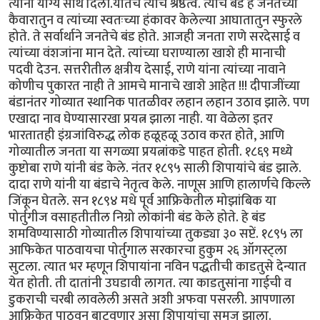
त्याना योग्य साथ दिली.यातच त्यांचे श्रेष्ठत्व. त्यांचे बंड हे जनतेच्या
कैवारातुन व त्यांच्या स्वतःच्या हंकावर केलेल्या आघातातुन स्फुरले
होते. ते सर्वार्थाने जनतेचे बंड होते. आजही जनता राणे सरदेसाई व
त्यांच्या वंशजांना मान देते. त्यांच्या घराण्याला खाशे ही मानाची
पदवी देउन. सत्तरीतील क्षत्रीय देसाई, राणे यांना त्यांच्या नावाने
कोणीच पुकारत नाही ते आमचे मानाचे खाशे आहेत !!! दीपाजींच्या
बंडानंतर गोव्यात स्थानिक पातळीवर लहान लहान उठाव झाले. पण
एखादा नाव घेण्यासारखा प्रयत्न झाला नाही. या वेळेला इतर
भारतातही इंग्रजांविरुद्ध लोक हळूहळू उठाव करत होते, आणि
गोव्यातील जनता या सगळ्या प्रयत्नांकडे पाहत होती. १८६९ मध्ये
कुष्टोबा राणे यांनी बंड केले. नंतर १८९५ साली शिपायांचे बंड झाले.
दादा राणे यांनी या बंडाचे नेतृत्व केले. नाणूस आणि हालार्णचे किल्ले
जिंकून घेतले. सन १८९४ मधे पूर्व आफ्रिकेतील मोझांबिक या
पोर्तुगीज वसाहतीतील निग्रो लोकांनी बंड केले होते. हे बंड
शमविण्यासाठी गोव्यातील शिपायांच्या तुकड्या ३० सप्टें. १८९५ ला
आफिकेत पाठवायचा पोर्तुगाल सरकारचा हुकुम २६ ऑगस्ट्ला
सुटला. त्यात भर म्हणून शिपायांना नविन पद्धतीची काडतुसे देन्यात
येत होती. ती दातांनी उघडावी लागत. त्या काडतुसांना गाईची व
डुकराची चरबी लावलेली असते अशी अफवा पसरली. आपणाला
आफ्रिकेत पाठवुन बाटवणार असा शिपायांचा समज झाला.