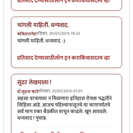
प्रतिसाद देण्यासाठी
लॉग इन करा
किंवा
सदस्य व्हा
चांगली माहिती. धन्यवाद.
रविवार, 20/01/2013 19:22
कवितानागेश
चांगली माहिती. धन्यवाद. :)
प्रतिसाद देण्यासाठी
लॉग इन करा
किंवा
सदस्य व्हा
सुंदर लेखमाला !
सोमवार, 21/01/2013 01:01
डॉ सुहास म्हात्रे
सहसा वाचायला न मिळणारा इतिहास रोचक पद्धतीने
लिहिला आहे. आजच पहिल्यापासूनचे या भागापर्यंतचे
सर्व भाग एका बैठकीत वाचून काढले. खूप आवडले.
धन्यवाद ! पुभाप्र.