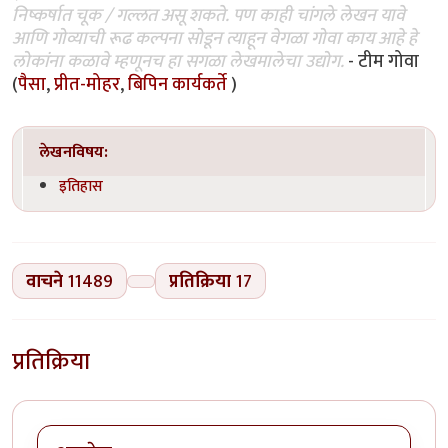
निष्कर्षात चूक / गल्लत असू शकते. पण काही चांगले लेखन यावे
आणि गोव्याची रूढ कल्पना सोडून त्याहून वेगळा गोवा काय आहे हे
लोकांना कळावे म्हणूनच हा सगळा लेखमालेचा उद्योग.
- टीम गोवा
(
पैसा
,
प्रीत-मोहर
,
बिपिन कार्यकर्ते
)
लेखनविषय:
इतिहास
वाचने
11489
प्रतिक्रिया
17
प्रतिक्रिया