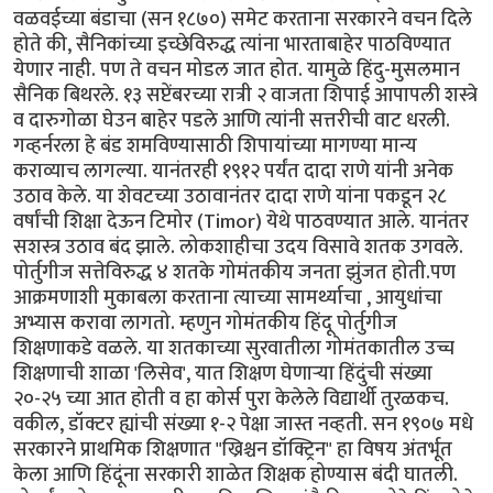
वळवईच्या बंडाचा (सन १८७०) समेट करताना सरकारने वचन दिले
होते की, सैनिकांच्या इच्छेविरुद्ध त्यांना भारताबाहेर पाठविण्यात
येणार नाही. पण ते वचन मोडल जात होत. यामुळे हिंदु-मुसलमान
सैनिक बिथरले. १३ सप्टेंबरच्या रात्री २ वाजता शिपाई आपापली शस्त्रे
व दारुगोळा घेउन बाहेर पडले आणि त्यांनी सत्तरीची वाट धरली.
गव्हर्नरला हे बंड शमविण्यासाठी शिपायांच्या मागण्या मान्य
कराव्याच लागल्या. यानंतरही १९१२ पर्यंत दादा राणे यांनी अनेक
उठाव केले. या शेवटच्या उठावानंतर दादा राणे यांना पकडून २८
वर्षांची शिक्षा देऊन टिमोर (Timor) येथे पाठवण्यात आले. यानंतर
सशस्त्र उठाव बंद झाले. लोकशाहीचा उदय विसावे शतक उगवले.
पोर्तुगीज सत्तेविरुद्ध ४ शतके गोमंतकीय जनता झुंजत होती.पण
आक्रमणाशी मुकाबला करताना त्याच्या सामर्थ्याचा , आयुधांचा
अभ्यास करावा लागतो. म्हणुन गोमंतकीय हिंदू पोर्तुगीज
शिक्षणाकडे वळले. या शतकाच्या सुरवातीला गोमंतकातील उच्च
शिक्षणाची शाळा 'लिसेव', यात शिक्षण घेणार्‍या हिंदुंची संख्या
२०-२५ च्या आत होती व हा कोर्स पुरा केलेले विद्यार्थी तुरळकच.
वकील, डॉक्टर ह्यांची संख्या १-२ पेक्षा जास्त नव्हती. सन १९०७ मधे
सरकारने प्राथमिक शिक्षणात "ख्रिश्चन डॉक्ट्रिन" हा विषय अंतर्भूत
केला आणि हिंदूंना सरकारी शाळेत शिक्षक होण्यास बंदी घातली.