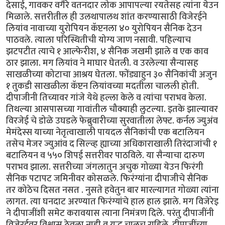
देसाई, गावकर वगैरे वतनदार लोक आपापल्या रयतेसह त्यांना येउन
मिळाले. सत्तरीतील ही उलथापालथ शांत करण्यासाठी विजेरईने
लियांव नावाच्या युरोपियन कॅप्टनला ४० युरोपियन सैनिक देउन
पाठवले. त्याला परिस्थितीची योग्य जाण नसावी. पहिल्याच
झटपटीत त्याचे १ आल्फेरीश, ४ सैनिक जखमी झाले व एक काव
ठार झाला. मग लियांव ने माघार घेतली. व उरलेल्या सैन्यासह
साखळीच्या कोटाचा आश्रय घेतला. फोंड्याहुन ३० सैनिकांची अजुन
१ तुकडी साखळीला कॅप्टन लियांवच्या मदतीला चालली होती.
दीपाजीनी तिच्यावर गांजे येथे हल्ला केले व त्यांचा पराभव केला.
तिथल्या आसपासच्या गावांतील चौक्याही लुटल्या. इतके झाल्यावर
विरजेई चे डोळे उघडले फेब्रुवारीच्या सुरवातीला लेफ्ट. कर्नल ज्युअंव
मेमंदेस्स याच्या नेतृत्वाखाली पायदल सैनिकांची एक बटालियन
तसेच मेजर ज्युआंव द सिल्व्ह ह्याच्या अधिकाराखाली तिरंदाजांची १
बटालियन व ५५० शिपई सत्तरीवर पाठविले. या सैन्याचा दारुण
पराभव झाला. सत्तरीच्या जंगलातुन अचुक गोळ्या येउन फिरंगी
सैनिक पटापट जमिनीवर कोसळले. फिरंग्यांना दीपाजीचे सैनिक
तर कोठेच दिसत नसत . नुसते हवेतुन बार मारल्यागत गोळ्या त्यांना
लागत. त्या घनदाट अरण्यात फिरंग्यांचे हाल हाल झाले. मग विजेरेइ
ने दीपाजींशी समेट करावयास त्याना निमंत्रण दिले. परंतु दीपाजींनी
विजेरईवर विश्वास ठेवला नाही व युद्ध चालूच राहिले. दीपाजींच्या