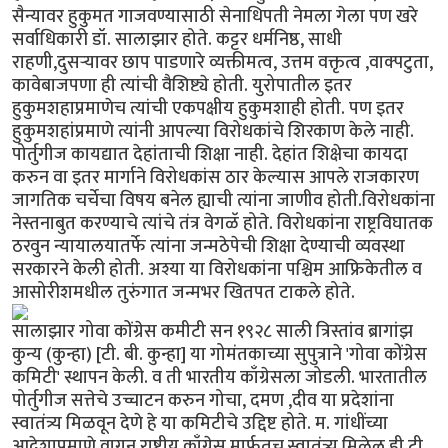
सैन्यावर हुकुमत गाजवण्यासाठी सेनाधिपती नेमला गेला पण खरे
सर्वाधिकारी डॉ. सालाझार होते. कट्टर धर्मनिष्ठ, साधी
राहणी,दुसर्‍यावर छाप पाडणारे व्यक्तीमत्व, उत्तम वक्तृत्व ,वाक्पटुता,
कावेबाजपणा ही त्यांची वैशिष्ट्ये होती. युरोपातील इतर
हुकुमशहाप्रमाणेच त्यांची एकपक्षीय हुकुमशाही होती. पण इतर
हुकुमशहांप्रमाणे त्यांनी आपल्या विरोधकांचे शिरकाण केले नाही.
पोर्तुगीज कायद्यात देहांताची शिक्षा नाही. देहांत शिक्षेचा कायदा
करुन वा इतर मार्गाने विरोधकांस ठार केल्यास आपले राजकारण
जागतिक चर्चेचा विषय बनेल ह्याची त्यांना जाणीव होती.विरोधकांना
नेस्तनाबुत करण्याचे त्यांचे तंत्र वेगळॅ होते. विरोधकांना राष्ट्रविघातक
ठरवुन न्यायालयातर्फे त्यांना जन्मठेपेची शिक्षा देण्याची व्यवस्था
सरकारने केली होती. अश्या या विरोधकांना पश्चिम आफ्रिकेतील व
आसोरीशमधील तुरुंगात जन्मभर खितपत टाकले होते.
सालाझार गोवा कोंग्रेस कमीटी सन १९२८ साली त्रिस्तांव ब्रागांझ
कुन्य (कुन्हा) [टी. बी. कुन्हा] या गोमंतकाच्या सुपुत्राने 'गोवा कोंग्रेस
कमिटी' स्थापन केली. व ती भारतीय काँग्रेसला जोडली. भारतातील
पोर्तुगीज सत्तेचे उच्चाटन करुन गोचा, दमण ,दीव या प्रदेशांना
स्वातंत्र्य मिळवून देणे हे या कमिटीचे उद्दिष्ट होते. म. गांधींच्या
आदेशाप्रमाणे वागून राष्ट्रीय काँग्रेस मार्फतच स्वातंत्र्य मिळेल ही टी.