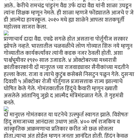
आले.. केरीचे रामचंद्र पांडुरंग वैद्य उर्फ दादा वैद्य यांनी शाळा उघडून
त्यांना शिक्षक म्हणून नेमले. ही शाळा म्हणजे फोंड्यातले आजचे ए जे
डी आल्मेदा हायस्कूल. २०१० मधे ह्या शाळेने आपला शतकपूर्ती
महोत्सव साजरा केला.
प्राणाचार्य दादा वैद्य. एवढे सगळे होत असताना पोर्तुगीज सरकार
झोपले नव्हते. भारतातील चळवळीचे लोण गोव्यात शिरु नये म्हणुन
गोव्यातील कार्यकर्त्यांवर त्यांनी कडक नजर ठेवली होती. अशा
पार्श्वभूमीवर १९१० साल उजाडले. ४ ओक्टोबरच्या मध्यरात्री
क्रांतीकारकांनी दों मानुएल च्या राजवाड्यावर सैनीकांच्या मदतीने
हल्ला केला. राजा व त्याचे कुटुंब कसेबसे निसटुन पळुन गेले. दुसर्‍या
दिवशी ५ ऑक्टोबर रोजी पोर्तुगाल प्रजासत्ताक राज्य झाल्याचे
घोषित केले गेले. गोमंतकातील हिंदूंचे कैवारी म्हणुन ख्याती
असलेले आंतानियु जुझे द आल्मैद मंत्रिमंडळात गेले. ते गृहमंत्री
बनले.
दों मानुएल गोमंतकात या घटनेचे उत्स्फुर्त स्वागत झाले. विशेषतः
हिंदू समाजाच्या आनंदाला उधाण आले. ४०० वर्ष राजकिय व
सांस्कृतिक आक्रमणाचा प्रतिकार करीत जो छळ सोसला
होता,त्याचा अंत होईल म्हणुन जनता आनंदित होती. हिंदुंन केवळ