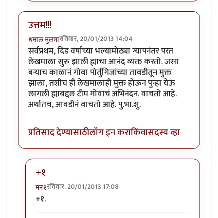
उत्तम!!!
रविवार, 20/01/2013 14:04
धमाल मुलगा
सर्वप्रथम, दिड वर्षाच्या भल्यामोठ्या ग्यापनंतर परत
लेखमाला सुरु झाली ह्याचा आनंद व्यक्त करतो. जसा
बर्‍याच काळानं गोवा पोर्तुगिजांच्या तावडीतून मुक्त
झाला, तशीच ही लेखमालाही मुक्त होऊन पुन्हा येऊ
लागली ह्याबद्दल टीम गोवाचं अभिनंदन. वाचतो आहे.
अर्थातच, आवडीनं वाचतो आहे. पु.भा.शु.
प्रतिसाद देण्यासाठी
लॉग इन करा
किंवा
सदस्य व्हा
+१
रविवार, 20/01/2013 17:08
मन१
In reply to
उत्तम!!!
by
धमाल मुलगा
+१.