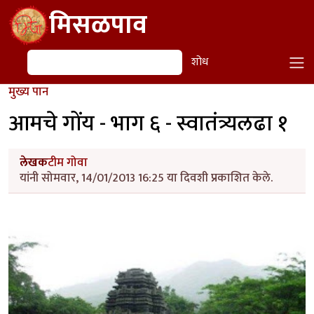
Skip to main content
मिसळपाव
शोध
शोध
मुख्य पान
आमचे गोंय - भाग ६ - स्वातंत्र्यलढा १
लेखक
टीम गोवा
यांनी सोमवार, 14/01/2013 16:25 या दिवशी प्रकाशित केले.