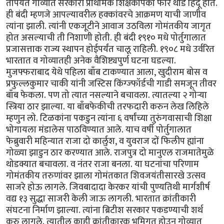
तोपर्यंत गोव्यात सरकारी प्राथमिक शिक्षकांपैकी फार थोडे हिंदू होते.
ही बंदी म्हणजे आपल्यावरील हक्कांवरचे आक्रमण याची जाणीव
त्यांना झाली. त्यांनी एकजूटीने आवाज उठविला गोमंतकीय जागृत
होत असल्याची ती निशाणी होती. ही बंदी १९१० मधे पोर्तुगालात
प्रजासत्ताक राज्य स्थापन होईपर्यंत चालू राहिली. १९०८ मधे उर्वरित
भारतात व गोव्यातही अनेक वैशिष्ट्यपुर्ण घटना घडल्या.
मुजफ्फराबाद येथे पहिला बाँब टाकण्यात आला, खुदीराम बोस व
प्रफुल्लकुमार चाकी यांनी जस्टिस किंग्ज्फॉर्डची गाडी समजून तीवर
बाँब फेकला. पण तो त्यात नसल्याने बचावला. त्यातल्या २ गोर्‍या
स्त्रिया ठार झाल्या. या बाँबफेकीची तरफदारी करुन लेख लिहिले
म्हणुन लो. टिळकांना पकडुन त्यांना ६ वर्षांच्या तुरुंगवासाची शिक्षा
भोगायला मंडालेस पाठविण्यात आले. याच वर्षी पोर्तुगालात
फेब्रुवारी महिन्यात राजा दो कार्लुश, व युवराज दों फिलीप ह्यांना
गोळ्या झाडुन ठार करण्यात आले. राजपुत्र दो मानुएल राजमातेमुळे
थोडक्यात बचावला. व नंतर राजा बनला. या घटनांचा परिणाम
गोमंतकीय तरुणांवर झाला गोमंतकात शिवजयंतीसारखे उत्सव
साजरे होऊ लागले. जिवबादादा केरकर यांची पुण्यतिथी मार्गशीर्ष
वद्य १३ सुद्धा साजरी केली जाऊ लागली. भारतात क्रांतीकारी
संघटना निर्माण झाल्या. त्यांना ब्रिटीश सरकार पकडण्याची शर्थ
करु लागले. त्यातील काही क्रांतीकारक भूमिगत होउन गोव्यात