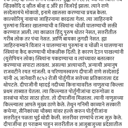
व्हिश्कोंदि द व्हील बॉव्ह द औरें हा विजरेई झाला. त्याने राणे
सरदेसायंचे मोकाशे, इनामे खालसा करण्याचा प्रयत्न केला.
काल्सोरियु नावाचा जाहिरनामा काढला गेला. त्या जाहिरनामे
पुरुषांना विजार खालण्याची व स्त्रियांना चोळी घालण्याची सक्ती
करण्यात आली. त्या काळात हिंदु पुरुष धोतर नेसत, सत्तरीतील
गरीब लोक तर पंचा नेसत. आणि बायका लुगडी नेसत. ह्या
जाहिरनाम्याने विजार न घालण्यार्‍या पुरुषांना व चोळी न घालणार्‍या
स्त्रियांना कैद करण्याची मोकळीक दिली. हे कारण देउन पाखल्यांनी
(युरोपियन लोक) स्त्रियांना पकडण्याचा व त्यांच्यावर बलात्कार
करण्याचा सपाटा लावला. असल्या अत्त्याचारी, अन्यायी अमानुष
राजवटीने रयत गांजली. व परिणामस्वरुप दीपाजी राणे सरदेसाई
यांनी २६ जानेवारी १८५२ रोजी पोर्तुगीज सत्तेच्या प्रतिकाराला दंड
थोपटले. दीपाजीनी म्हादई नदीच्या किनार्‍यावरील नाणुसचा किल्ला
प्रथम ताब्यात घेतला. त्या किल्ल्यात पोर्तुगीजांचा दारुगोळा व
शस्त्रांचा मोठा साठा होता. तो दीपाजींना मिळाला. त्यानी नाणुसच्या
किल्ल्याला आपले मुख्य ठाणे केले. तेथुन गनिमी काव्याने सरकारी
कचेर्‍या, सैनिकांच्या चौक्या यांवर हल्ले करुन पोर्तुगीजांना
सत्तरीतुन पळता भुई थोडी केली. सत्तरीवर राण्यांचे राज्य सुरु केले.
दीपाजींचा हा पराक्रम पाहुन सत्तरीतील व आजुबाजुच्या प्रदेशातील