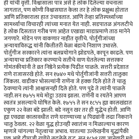
ही यांची वृत्ती. विश्वासाला पात्र असे हे लोक दिलेल्या वचनाला
जागतात, पण कोणी विश्वासघात केला तर हे लोक प्रक्षुब्ध होतात
आणि प्रतिकाराला हात उंचावतात. आणि तेव्हा प्रतिस्पर्ध्याच्या
सामर्थ्याचा विचारही त्यांच्या मनात येत नाही. सडपातळ अंगलटीचे
हे लोक दिसतात गरीब पण आहेत एखाद्या माडाप्रमाणे ताठ मानेने
जगणारे. मोडेन पण वाकणार नाहीत वृत्तीचे. पोर्तुगीजांच्या
अन्यायाविरुद्ध यांनी कितीतरी वेळा बंडाचे निशाण उभारले.
पोर्तुगीज सरकारने त्यांना बलप्रयोगाने झोडपले, कापून काढले. पण
अन्यायाचा प्रतिकार करण्याचे सतीचे वाण घेतलेल्या सत्तरकर
गोमंतकीयांनी ते व्रत निष्ठेने प्रत्येक पिढीत पाळले. सत्तरी प्रदेशात
राणे राजासरखे होते. सन १७४० मधे पोर्तुगीजांनी सत्तरी तालुका
जिंकला. वाडीकर भोसल्यांनी राणेंना जे हक्क दिले होते ते चालू
ठेवण्याचे त्यांनी आश्वासनही दिले होते. पण पुढे ते त्यांनी पाळले
नाही.सन १७५५ मधे मोट्ठा उठाव झाला. राणेंनी व रयतेने आपण
स्वतंत्र असल्याचे घोषित केले. १७५५ ते सन १८५५ ह्या कालखंडात
एकुण २२ वेळा बंडे झाली. बडे नसुन खर तर ही युद्धेच होती. आणि
ह्या एवढ्या कालावधीत राणे घराण्याच्या ४ पिढ्यांनी लढा निकराने
चालु ठेवला. २२ वेळा युद्ध होउनही स्वातंत्र्य न मिळाल्याच कारण
म्हणजे चांगल्या नेतृत्वाचा अभाव. यातल्या उल्लेखनीय युद्धांपैकी
एक आहे दीपाजी राणेंचे लढलेले युद्ध. सन १८५१ च्या जानेवारी मधे