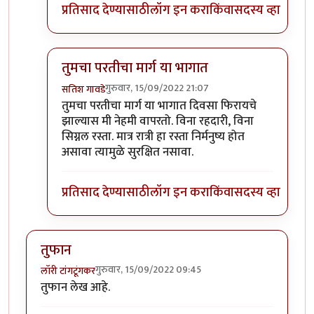
प्रतिसाद देण्यासाठी
लॉग इन करा
किंवा
सदस्य व्हा
तुमचा परतीचा मार्ग या भागात
गुरुवार, 15/09/2022 21:07
सतिश गावडे
In reply to
परवा पुण्यातून कात्रजमार्गे
by
श्रीगुरुजी
तुमचा परतीचा मार्ग या भागात दिवसा फिरायचे
झाल्यास मी नेहमी वापरतो. विना रहदारी, विना
सिग्नल रस्ता. मात्र रात्री हा रस्ता निर्मनुष्य होत
असावा त्यामुळे सुरक्षित नसावा.
प्रतिसाद देण्यासाठी
लॉग इन करा
किंवा
सदस्य व्हा
तुफान
गुरुवार, 15/09/2022 09:45
लॉरी टांगटूंगकर
तुफान लेख आहे.