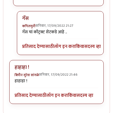
गॅस
शनिवार, 17/09/2022 21:27
कपिलमुनी
In reply to
भारी आहे ....
by
मुक्त विहारि
गॅस चां काँट्रक्ट शेटकडे आहे ..
प्रतिसाद देण्यासाठी
लॉग इन करा
किंवा
सदस्य व्हा
हाहाहा !
शनिवार, 17/09/2022 21:46
बिपीन सुरेश सांगळे
हाहाहा !
प्रतिसाद देण्यासाठी
लॉग इन करा
किंवा
सदस्य व्हा