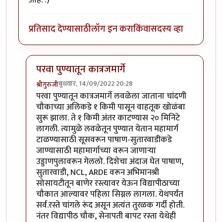
आहे. :)
प्रतिसाद देण्यासाठी
लॉग इन करा
किंवा
सदस्य व्हा
परवा पुण्यातून कात्रजमार्गे
बुधवार, 14/09/2022 20:28
श्रीगुरुजी
In reply to
लेख विनोदी आहे की नाही यापेक्षा
by
राजेंद्र मेहेंदळ
परवा पुण्यातून कात्रजमार्गे लवळेला जाताना चांदणी
चौकाच्या अलिकडे १ किमी पासून वाहतूक खोळंबा
सुरू झाला. ते १ किमी अंतर काटण्यास २० मिनिटे
लागली. त्यामुळे लवळेतून पुण्यात येतान महामार्ग
टाळण्यासाठी सूसवरून पाषाण-सुतारवाडीकडे
जाण्यासाठी महामार्गाच्या वरून जाणाऱ्या
उड्डाणपुलावरून गेललो. दिशेचा अंदाज घेत पाषाण,
सुतारवाडी, NCL, ARDE वरून अभिमानश्री
सोसायटीतून बाणेर रस्त्यावर येऊन विद्यापीठाच्या
चौकात आल्यावर पहिला सिग्नल लागला. येथपर्यंत
सर्व.रस्ते चांगले रूंद असून अत्यंत तुरळक गर्दी होती.
नंतर विद्यापीठ चौक, सेनापती बापट रस्ता येथेही