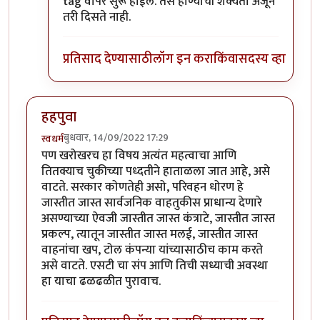
tag वापर सुरू होईल. तसे होण्याची शक्यता अजून
तरी दिसते नाही.
प्रतिसाद देण्यासाठी
लॉग इन करा
किंवा
सदस्य व्हा
हहपुवा
बुधवार, 14/09/2022 17:29
स्वधर्म
पण खरोखरच हा विषय अत्यंत महत्वाचा आणि
तितक्याच चुकीच्या पध्दतीने हाताळला जात आहे, असे
वाटते. सरकार कोणतेही असो, परिवहन धोरण हे
जास्तीत जास्त सार्वजनिक वाहतुकीस प्राधान्य देणारे
असण्याच्या ऐवजी जास्तीत जास्त कंत्राटे, जास्तीत जास्त
प्रकल्प, त्यातून जास्तीत जास्त मलई, जास्तीत जास्त
वाहनांचा खप, टोल कंपन्या यांच्यासाठीच काम करते
असे वाटते. एसटी चा संप आणि तिची सध्याची अवस्था
हा याचा ढळढळीत पुरावाच.