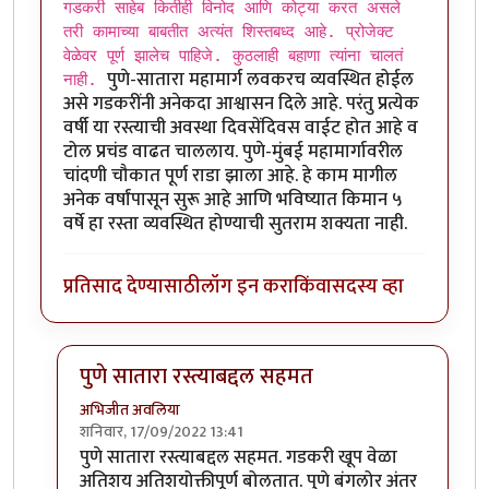
गडकरी साहेब कितीही विनोद आणि कोट्या करत असले
तरी कामाच्या बाबतीत अत्यंत शिस्तबध्द आहे. प्रोजेक्ट
वेळेवर पूर्ण झालेच पाहिजे. कुठलाही बहाणा त्यांना चालतं
पुणे-सातारा महामार्ग लवकरच व्यवस्थित होईल
नाही.
असे गडकरींनी अनेकदा आश्वासन दिले आहे. परंतु प्रत्येक
वर्षी या रस्त्याची अवस्था दिवसेंदिवस वाईट होत आहे व
टोल प्रचंड वाढत चाललाय. पुणे-मुंबई महामार्गावरील
चांदणी चौकात पूर्ण राडा झाला आहे. हे काम मागील
अनेक वर्षांपासून सुरू आहे आणि भविष्यात किमान ५
वर्षे हा रस्ता व्यवस्थित होण्याची सुतराम शक्यता नाही.
प्रतिसाद देण्यासाठी
लॉग इन करा
किंवा
सदस्य व्हा
पुणे सातारा रस्त्याबद्दल सहमत
अभिजीत अवलिया
शनिवार, 17/09/2022 13:41
In reply to
गडकरी साहेब कितीही विनोद आणि
by
श्रीगुरुजी
पुणे सातारा रस्त्याबद्दल सहमत. गडकरी खूप वेळा
अतिशय अतिशयोक्तीपूर्ण बोलतात. पुणे बंगलोर अंतर