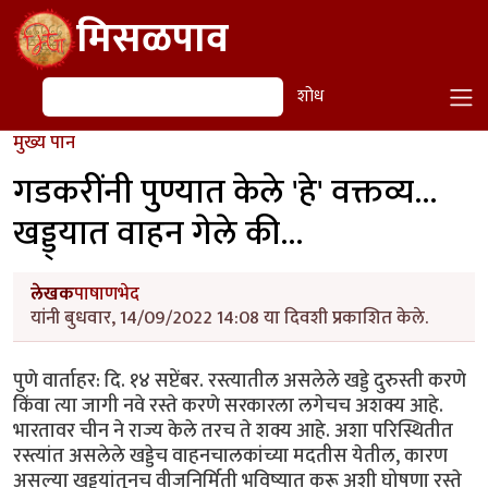
Skip to main content
मिसळपाव
शोध
शोध
मुख्य पान
गडकरींनी पुण्यात केले 'हे' वक्तव्य...
खड्ड्यात वाहन गेले की...
लेखक
पाषाणभेद
यांनी बुधवार, 14/09/2022 14:08 या दिवशी प्रकाशित केले.
पुणे वार्ताहर: दि. १४ सप्टेंबर. रस्त्यातील असलेले खड्डे दुरुस्ती करणे
किंवा त्या जागी नवे रस्ते करणे सरकारला लगेचच अशक्य आहे.
भारतावर चीन ने राज्य केले तरच ते शक्य आहे. अशा परिस्थितीत
रस्त्यांत असलेले खड्डेच वाहनचालकांच्या मदतीस येतील, कारण
असल्या खड्ड्यांतूनच वीजनिर्मिती भविष्यात करू अशी घोषणा रस्ते