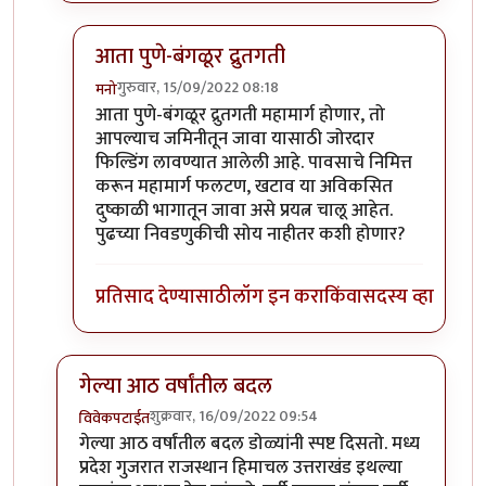
आता पुणे-बंगळूर द्रुतगती
गुरुवार, 15/09/2022 08:18
मनो
In reply to
+१०००
by
टर्मीनेटर
आता पुणे-बंगळूर द्रुतगती महामार्ग होणार, तो
आपल्याच जमिनीतून जावा यासाठी जोरदार
फिल्डिंग लावण्यात आलेली आहे. पावसाचे निमित्त
करून महामार्ग फलटण, खटाव या अविकसित
दुष्काळी भागातून जावा असे प्रयत्न चालू आहेत.
पुढच्या निवडणुकीची सोय नाहीतर कशी होणार?
प्रतिसाद देण्यासाठी
लॉग इन करा
किंवा
सदस्य व्हा
गेल्या आठ वर्षांतील बदल
शुक्रवार, 16/09/2022 09:54
विवेकपटाईत
In reply to
हहपुवा
by
स्वधर्म
गेल्या आठ वर्षांतील बदल डोळ्यांनी स्पष्ट दिसतो. मध्य
प्रदेश गुजरात राजस्थान हिमाचल उत्तराखंड इथल्या