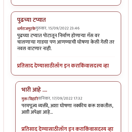
पुढच्या टप्यात
गुरुवार, 15/09/2022 23:46
धर्मराजमुटके
पुढच्या टप्यात पोटातून निर्माण होणार्‍या गॅस वर
चालणार्‍या गाडया पण आणण्याची घोषणा केली गेली तर
नवल वाटणार नाही.
प्रतिसाद देण्यासाठी
लॉग इन करा
किंवा
सदस्य व्हा
भारी आहे ....
शनिवार, 17/09/2022 17:32
मुक्त विहारि
In reply to
पुढच्या टप्यात
by
धर्मराजमुटके
परमपूज्य व्यक्ती, अशा घोषणा नक्कीच करू शकतील,
अशी अपेक्षा आहे...
प्रतिसाद देण्यासाठी
लॉग इन करा
किंवा
सदस्य व्हा