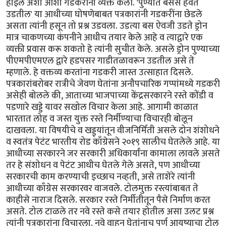
होईल अशी आशा गडकरींनी व्यक्त केली. 'पुण्यात बसेस हवेत
उडतील' या आधीच्या घोषणेबाबत पत्रकारांनी गडकरींना छेडले
असता त्यांनी हसून तो प्रश्न उडवला. उडत्या बस ऐवजी उडते ड्रोन
मात्र चाकणच्या कंपनीने आधीच तयार केले आहे व त्याद्वारे एक
व्यक्ती प्रवास करू शकतो हे त्यांनी सुचीत केले. असले ड्रोन पुण्याच्या
पीएमपीएमएल द्वारे हडपसर गाडीतळावरून उडतील असे ते
म्हणाले. हे वक्तव्य करतांना गडकरी जास्त उत्साहात दिसले.
पत्रकारांबरोबर रात्रीचे जेवण घेतांना अनौपचारिक गप्पांमध्ये गडकरी
असेही बोलले की, आताच्या भाजपाच्या केंद्रसरकारने रस्ते कोंडी व
पडणारे खड्डे यावर सखोल विचार केला आहे. आगामी काळात
भारतात लोह व जस्त युक्त रस्ते निर्मीण्याचा विचारही बोलून
दाखवला. या विषयीचे व खड्ड्यांतून वीजनिर्मिती असले दोन शंशोधने
व स्वतंत्र पेटंट भारतीय रोड काँग्रेसने २०१९ सालीच घेतलेले आहे. या
आधीच्या सरकारने जर सरकारी अधिकार्यांना कामाला लावले असते
तर हे संशोधन व पेटंट आधीच घेतले गेले असते, पण आधीच्या
सरकारची काम करण्याची इच्छाच नव्हती, असे ताशेरे त्यांनी
आधीच्या काँग्रेस सरकारवर वाजवले. टोलमुक्त रस्त्यांबाबत ते
काहीसे नाराज दिसले. सरकार रस्ते निर्मीतीतून पैसे निर्माण करत
असते. टोल टाळले तर नवे रस्ते कसे तयार होतील असा उलट प्रश्न
त्यांनी पत्रकारांना विचारला. नवे वाहन घेतांनाच पूर्ण आयुष्याचा टोल