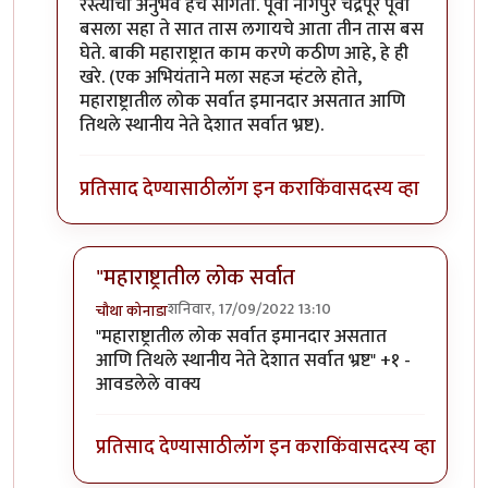
रस्त्यांचा अनुभव हेच सांगतो. पूर्वी नागपुर चंद्रपूर पूर्वी
बसला सहा ते सात तास लगायचे आता तीन तास बस
घेते. बाकी महाराष्ट्रात काम करणे कठीण आहे, हे ही
खरे. (एक अभियंताने मला सहज म्हंटले होते,
महाराष्ट्रातील लोक सर्वात इमानदार असतात आणि
तिथले स्थानीय नेते देशात सर्वात भ्रष्ट).
प्रतिसाद देण्यासाठी
लॉग इन करा
किंवा
सदस्य व्हा
"महाराष्ट्रातील लोक सर्वात
शनिवार, 17/09/2022 13:10
चौथा कोनाडा
In reply to
गेल्या आठ वर्षांतील बदल
by
विवेकपटाईत
"महाराष्ट्रातील लोक सर्वात इमानदार असतात
आणि तिथले स्थानीय नेते देशात सर्वात भ्रष्ट" +१ -
आवडलेले वाक्य
प्रतिसाद देण्यासाठी
लॉग इन करा
किंवा
सदस्य व्हा