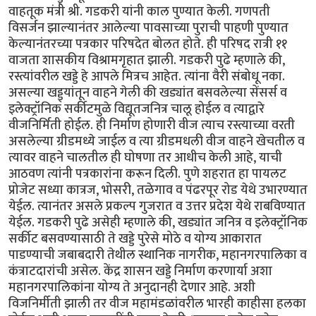
वाहतूक मंत्री श्री. गडकरी यांनी काल पुण्यात केली. गणपती
विसर्जन झाल्यानंतर आलेल्या पावसाच्या पुराची पाहणी पुण्यात
केल्यानंतरच्या पत्रकार परिषदेत बोलत होते. ही परिषद रात्री ११
वाजता शासकीय विश्रामगृहात झाली. गडकरी पुढे म्हणाले की,
रस्त्यांवरील खड्डे हे आपले मित्रच आहेत. त्यांना वैरी संबोधू नका.
असल्या खड्ड्यांतून वाहने गेली की खड्यांत बसवलेल्या सेंसर्स व
इलेक्ट्रॉनिक सर्कीटमुळे विद्यूतजनित्र चालू होईल व त्याद्वारे
वीजनिर्मिती होईल. ही निर्माण होणारी वीज त्याच रस्त्याच्या वरती
असलेल्या ग्रीडमध्ये जाईल व त्या ग्रीडमधली वीज वाहने खेचतील व
त्यावर वाहने चालतील ही घोषणा तर आधीच केली आहे, याची
आठवण त्यांनी पत्रकारांना करून दिली. पुणे शहरात हा पायलट
प्रोजेट सध्या कात्रज, भोसरी, तळेगाव व पंढरपूर रोड येथे उभारण्यात
येईल. त्यानंतर असले प्रकल्प गुजरात व उत्तर प्रदेश येथे राबविण्यात
येईल. गडकरी पुढे असेही म्हणाले की, खड्यांत जनित्र व इलेक्ट्रॉनिक
सर्कीट बसवण्यासाठी ते खड्डे पुरेसे मोठे व योग्य आकारात
पाडण्याची जबाबदारी तेथील स्थानिक नागरीक, महानगरपालिका व
कंत्राटदारांची असेल. केंद्र शासन खड्डे निर्माण करणार्या अशा
महानगरपालिकांना योग्य ते अनुदानही देणार आहे. अशी
विजनिर्मीती झाली तर वीज महामंडळांवरील भारही काहीसा हलका