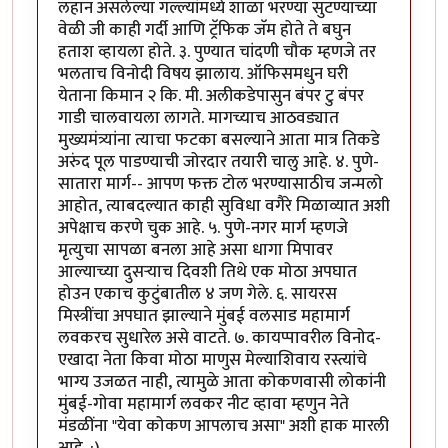
लहान असलेल्या गल्ल्यांमध्ये शाळा भरण्या सुटण्याच्या
वेळी जी काही गर्दी आणि ट्रॅफिक जॅम होते ते बघुन
हताश व्हायला होते. ३. पुण्यात चांदणी चौक म्हणजे तर
भलताच विनोदी विषय झालाय. ऑफिसमधुन घरी
येताना किमान २ कि. मी. अलीकडेपासुन बंपर टु बंपर
गाडी चालवायला लागते. मागच्याच आठवड्यात
मुख्यमंत्र्यांना त्याचा फटका बसल्याने आता मात्र तिकडे
अरुंद पूल पाडण्याची जोरदार तयारी चालु आहे. ४. पुणे-
सातारा मार्ग-- आपण फक्त टोल भरण्यासाठीच जन्मलो
आहोत, त्याबदल्यात काही सुविधा वगैरे मिळाव्यात अशी
अपेक्षाच करणे चुक आहे. ५. पुणे-नगर मार्ग म्हणजे
मृत्युचा सापळा बनला आहे असा धागा मिपावर
आल्याच्या दुसर्‍याच दिवशी तिथे एक मोठा अपघात
होउन एकाच कुटुंबातील ४ जण गेले. ६. सायरस
मिस्त्रींचा अपघात झाल्याने मुंबई वलसाड महामार्ग
लवकरच सुधारेल असे वाटते. ७. कायप्पावरील विनोद-
एखादा नेता किवा मोठा माणुस मेल्याशिवाय रस्त्यांचे
भाग्य उजळत नाही, त्यामुळे आता कोकणवासी लोकांनी
मुंबई-गोवा महामार्ग लवकर नीट व्हावा म्हणुन नेते
मंडळींना "येवा कोकण आपलाच असा" अशी हाक मारली