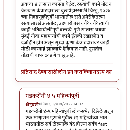
अवघ्या ४ तासात कापता येईल, रस्त्यांची कामे नीट न
केल्यास कंत्राटदाराला बुलडोझरखाली चिरडू, २०२४
च्या निवडणूकीपूर्वी भारतातील रस्ते अमेरीकेतल्या
रस्त्यांसारखे असतील, उडणारी बस वगैरे वगैरे त्यांची
काही अतिशयोक्तीपूर्ण वक्तव्ये. पुणे सातारा अथवा
मुंबई गोवा महामार्गाची कामे ईतकी रखडलीत व
दर्जाहीन होत असून सुध्दा कुणा कंत्राटदारावर काही
मोठी कारवाई झाल्याचे ऐकिवात नाही. नुसतीच
तोंडाची वाफ दवडणे चालू आहे.
प्रतिसाद देण्यासाठी
लॉग इन करा
किंवा
सदस्य व्हा
गडकरींनी ४-५ महिन्यांपूर्वी
शनिवार, 17/09/2022 14:02
श्रीगुरुजी
In reply to
पुणे सातारा रस्त्याबद्दल सहमत
by
अभिजीत अव
गडकरींनी ४-५ महिन्यांपूर्वी लोकसभेत दिलेले अजून
एक आश्वासन म्हणजे पुढील १२ महिन्यांच्या आत
भारतातील सर्व टोलनाके बंद होऊन सर्वत्र fast