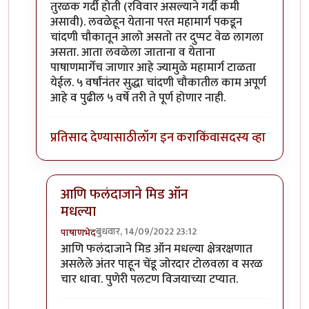
तुरळक गर्दी होती (रविवार असल्याने गर्दी कमी
असावी). लवळेहून येताना परत महामार्ग पकडून
चांदणी चौकातून आलो असतो तर दुप्पट वेळ लागला
असता. आता लवळेला जाताना व येताना
पाषाणमार्गेच जाणार आहे ज्यामुळे महामार्ग टाळता
येईल. ५ वर्षांनंतर सुद्धा चांदणी चौकातील काम अपूर्ण
आहे व पुढील ५ वर्षे तरी ते पूर्ण होणार नाही.
प्रतिसाद देण्यासाठी
लॉग इन करा
किंवा
सदस्य व्हा
आणि फलंदाजाने मिड ऑन
मधल्या
बुधवार, 14/09/2022 23:12
पाषाणभेद
In reply to
परवा पुण्यातून कात्रजमार्गे
by
श्रीगुरुजी
आणि फलंदाजाने मिड ऑन मधल्या क्षेत्ररक्षणात
असलेले अंतर पाहून चेंडू जोरदार टोलवला व सरळ
चार धावा. पुणेरी पलटण विजयाच्या टप्यात.