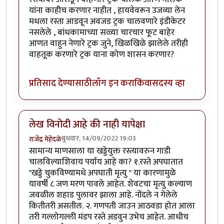
यांना काहीच करणार नाहीत , हायवेवरून उजव्या लेन
मधला रस्ता आडवून अवजड ट्रक चालवणारे इंडीकेटर
नसलेले , बांधकामाच्या सळ्या चारचार फूट बाहेर
आणत वाहुन नेणारे ट्रक जुने, खिळखिळे झालेले तरीही
वाहतूक करणारे ट्रक याना कोण शासन करणार?
प्रतिसाद देण्यासाठी
लॉग इन करा
किंवा
सदस्य व्हा
लेख विनोदी आहे की नाही यापेक्षा
बुधवार, 14/09/2022 19:03
राजेंद्र मेहेंदळे
सामान्य माणसाला या खड्डेयुक्त रस्त्यावरुन गाडी
चालविल्याशिवाय पर्याय आहे का? १.रस्ते अपघातात
"खड्डे चुकविण्यामधे अपघाती मृत्यु " या कारणामुळे
यावर्षी ८ जण मरण पावले आहेत. शेवटचा मृत्यु कल्याण
जवळील शहाड पुलावर झाला आहे. नोंदले न गेलेले
कितीतरी असतील. २. गणपती जाउन आठवडा होत आला
तरी गल्लोगल्ली मंडप रस्ते अडवुन उभेच आहेत. आधीच