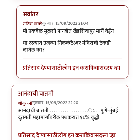
अवांतर
गुरुवार, 15/09/2022 21:04
सतिश गावडे
In reply to
लेख आवडला.. भारी जमला आहे.
by
आनन्दा
मी एकवेळ मुळशी पानशेत खेडशिवापुर मार्गे येईन
या रस्त्यात उजव्या निळकंठेश्र्वर मंदिराची टेकडी
लागेल का?
प्रतिसाद देण्यासाठी
लॉग इन करा
किंवा
सदस्य व्हा
आनंदाची बातमी
गुरुवार, 15/09/2022 22:20
श्रीगुरुजी
आनंदाची बातमी . . . . . . . . . . . . . . . . . .ः. . . पुणे-मुंबई
द्रुतगती महामार्गावरील पथकरात १८% वृद्धी.
प्रतिसाद देण्यासाठी
लॉग इन करा
किंवा
सदस्य व्हा