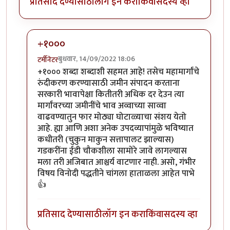
प्रतिसाद देण्यासाठी
लॉग इन करा
किंवा
सदस्य व्हा
+१०००
बुधवार, 14/09/2022 18:06
टर्मीनेटर
In reply to
हहपुवा
by
स्वधर्म
+१००० शब्दा शब्दाशी सहमत आहे! तसेच महामार्गांचे
रुंदीकरण करण्यासाठी जमीन संपादन करताना
सरकारी भावापेक्षा कितीतरी अधिक दर देउन त्या
मार्गांवरच्या जमीनींचे भाव अव्वाच्या साव्वा
वाढवण्यातुन फार मोठ्या घोटाळ्याचा संशय येतो
आहे. ह्या आणि अशा अनेक उपदव्यापांमुळे भविष्यात
कधीतरी (चुकुन माकुन सत्तापालट झाल्यास)
गडकरींना ईडी चौकशीला सामोरे जावे लागल्यास
मला तरी अजिबात आश्चर्य वाटणार नाही. असो, गंभीर
विषय विनोदी पद्धतीने चांगला हाताळला आहेत पाभे
👍
प्रतिसाद देण्यासाठी
लॉग इन करा
किंवा
सदस्य व्हा