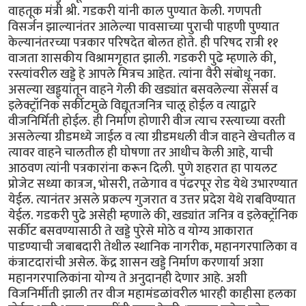
वाहतूक मंत्री श्री. गडकरी यांनी काल पुण्यात केली. गणपती
विसर्जन झाल्यानंतर आलेल्या पावसाच्या पुराची पाहणी पुण्यात
केल्यानंतरच्या पत्रकार परिषदेत बोलत होते. ही परिषद रात्री ११
वाजता शासकीय विश्रामगृहात झाली. गडकरी पुढे म्हणाले की,
रस्त्यांवरील खड्डे हे आपले मित्रच आहेत. त्यांना वैरी संबोधू नका.
असल्या खड्ड्यांतून वाहने गेली की खड्यांत बसवलेल्या सेंसर्स व
इलेक्ट्रॉनिक सर्कीटमुळे विद्यूतजनित्र चालू होईल व त्याद्वारे
वीजनिर्मिती होईल. ही निर्माण होणारी वीज त्याच रस्त्याच्या वरती
असलेल्या ग्रीडमध्ये जाईल व त्या ग्रीडमधली वीज वाहने खेचतील व
त्यावर वाहने चालतील ही घोषणा तर आधीच केली आहे, याची
आठवण त्यांनी पत्रकारांना करून दिली. पुणे शहरात हा पायलट
प्रोजेट सध्या कात्रज, भोसरी, तळेगाव व पंढरपूर रोड येथे उभारण्यात
येईल. त्यानंतर असले प्रकल्प गुजरात व उत्तर प्रदेश येथे राबविण्यात
येईल. गडकरी पुढे असेही म्हणाले की, खड्यांत जनित्र व इलेक्ट्रॉनिक
सर्कीट बसवण्यासाठी ते खड्डे पुरेसे मोठे व योग्य आकारात
पाडण्याची जबाबदारी तेथील स्थानिक नागरीक, महानगरपालिका व
कंत्राटदारांची असेल. केंद्र शासन खड्डे निर्माण करणार्या अशा
महानगरपालिकांना योग्य ते अनुदानही देणार आहे. अशी
विजनिर्मीती झाली तर वीज महामंडळांवरील भारही काहीसा हलका