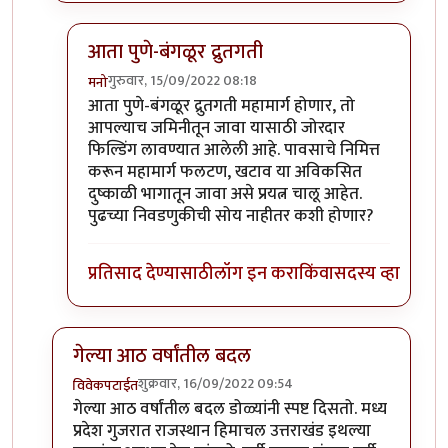
आता पुणे-बंगळूर द्रुतगती
गुरुवार, 15/09/2022 08:18
मनो
In reply to
+१०००
by
टर्मीनेटर
आता पुणे-बंगळूर द्रुतगती महामार्ग होणार, तो
आपल्याच जमिनीतून जावा यासाठी जोरदार
फिल्डिंग लावण्यात आलेली आहे. पावसाचे निमित्त
करून महामार्ग फलटण, खटाव या अविकसित
दुष्काळी भागातून जावा असे प्रयत्न चालू आहेत.
पुढच्या निवडणुकीची सोय नाहीतर कशी होणार?
प्रतिसाद देण्यासाठी
लॉग इन करा
किंवा
सदस्य व्हा
गेल्या आठ वर्षांतील बदल
शुक्रवार, 16/09/2022 09:54
विवेकपटाईत
In reply to
हहपुवा
by
स्वधर्म
गेल्या आठ वर्षांतील बदल डोळ्यांनी स्पष्ट दिसतो. मध्य
प्रदेश गुजरात राजस्थान हिमाचल उत्तराखंड इथल्या