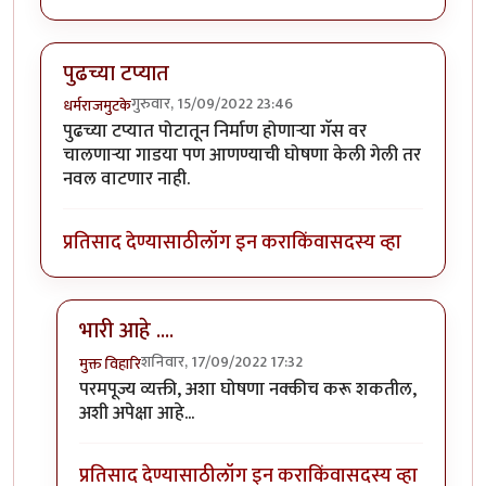
पुढच्या टप्यात
गुरुवार, 15/09/2022 23:46
धर्मराजमुटके
पुढच्या टप्यात पोटातून निर्माण होणार्‍या गॅस वर
चालणार्‍या गाडया पण आणण्याची घोषणा केली गेली तर
नवल वाटणार नाही.
प्रतिसाद देण्यासाठी
लॉग इन करा
किंवा
सदस्य व्हा
भारी आहे ....
शनिवार, 17/09/2022 17:32
मुक्त विहारि
In reply to
पुढच्या टप्यात
by
धर्मराजमुटके
परमपूज्य व्यक्ती, अशा घोषणा नक्कीच करू शकतील,
अशी अपेक्षा आहे...
प्रतिसाद देण्यासाठी
लॉग इन करा
किंवा
सदस्य व्हा