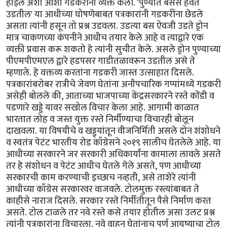
होईल अशी आशा गडकरींनी व्यक्त केली. 'पुण्यात बसेस हवेत
उडतील' या आधीच्या घोषणेबाबत पत्रकारांनी गडकरींना छेडले
असता त्यांनी हसून तो प्रश्न उडवला. उडत्या बस ऐवजी उडते ड्रोन
मात्र चाकणच्या कंपनीने आधीच तयार केले आहे व त्याद्वारे एक
व्यक्ती प्रवास करू शकतो हे त्यांनी सुचीत केले. असले ड्रोन पुण्याच्या
पीएमपीएमएल द्वारे हडपसर गाडीतळावरून उडतील असे ते
म्हणाले. हे वक्तव्य करतांना गडकरी जास्त उत्साहात दिसले.
पत्रकारांबरोबर रात्रीचे जेवण घेतांना अनौपचारिक गप्पांमध्ये गडकरी
असेही बोलले की, आताच्या भाजपाच्या केंद्रसरकारने रस्ते कोंडी व
पडणारे खड्डे यावर सखोल विचार केला आहे. आगामी काळात
भारतात लोह व जस्त युक्त रस्ते निर्मीण्याचा विचारही बोलून
दाखवला. या विषयीचे व खड्ड्यांतून वीजनिर्मिती असले दोन शंशोधने
व स्वतंत्र पेटंट भारतीय रोड काँग्रेसने २०१९ सालीच घेतलेले आहे. या
आधीच्या सरकारने जर सरकारी अधिकार्यांना कामाला लावले असते
तर हे संशोधन व पेटंट आधीच घेतले गेले असते, पण आधीच्या
सरकारची काम करण्याची इच्छाच नव्हती, असे ताशेरे त्यांनी
आधीच्या काँग्रेस सरकारवर वाजवले. टोलमुक्त रस्त्यांबाबत ते
काहीसे नाराज दिसले. सरकार रस्ते निर्मीतीतून पैसे निर्माण करत
असते. टोल टाळले तर नवे रस्ते कसे तयार होतील असा उलट प्रश्न
त्यांनी पत्रकारांना विचारला. नवे वाहन घेतांनाच पूर्ण आयुष्याचा टोल