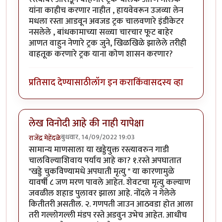
यांना काहीच करणार नाहीत , हायवेवरून उजव्या लेन
मधला रस्ता आडवून अवजड ट्रक चालवणारे इंडीकेटर
नसलेले , बांधकामाच्या सळ्या चारचार फूट बाहेर
आणत वाहुन नेणारे ट्रक जुने, खिळखिळे झालेले तरीही
वाहतूक करणारे ट्रक याना कोण शासन करणार?
प्रतिसाद देण्यासाठी
लॉग इन करा
किंवा
सदस्य व्हा
लेख विनोदी आहे की नाही यापेक्षा
बुधवार, 14/09/2022 19:03
राजेंद्र मेहेंदळे
सामान्य माणसाला या खड्डेयुक्त रस्त्यावरुन गाडी
चालविल्याशिवाय पर्याय आहे का? १.रस्ते अपघातात
"खड्डे चुकविण्यामधे अपघाती मृत्यु " या कारणामुळे
यावर्षी ८ जण मरण पावले आहेत. शेवटचा मृत्यु कल्याण
जवळील शहाड पुलावर झाला आहे. नोंदले न गेलेले
कितीतरी असतील. २. गणपती जाउन आठवडा होत आला
तरी गल्लोगल्ली मंडप रस्ते अडवुन उभेच आहेत. आधीच