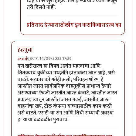
tag वापर सुरू होईल. तसे होण्याची शक्यता अजून
तरी दिसते नाही.
प्रतिसाद देण्यासाठी
लॉग इन करा
किंवा
सदस्य व्हा
हहपुवा
बुधवार, 14/09/2022 17:29
स्वधर्म
पण खरोखरच हा विषय अत्यंत महत्वाचा आणि
तितक्याच चुकीच्या पध्दतीने हाताळला जात आहे, असे
वाटते. सरकार कोणतेही असो, परिवहन धोरण हे
जास्तीत जास्त सार्वजनिक वाहतुकीस प्राधान्य देणारे
असण्याच्या ऐवजी जास्तीत जास्त कंत्राटे, जास्तीत जास्त
प्रकल्प, त्यातून जास्तीत जास्त मलई, जास्तीत जास्त
वाहनांचा खप, टोल कंपन्या यांच्यासाठीच काम करते
असे वाटते. एसटी चा संप आणि तिची सध्याची अवस्था
हा याचा ढळढळीत पुरावाच.