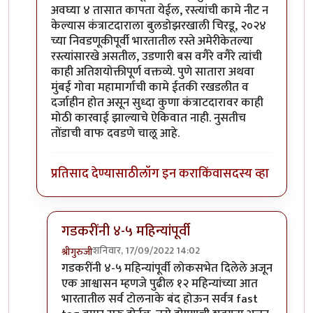
अवघ्या ४ तासात कापता येईल, रस्त्यांची कामे नीट न
केल्यास कंत्राटदाराला बुलडोझरखाली चिरडू, २०२४
च्या निवडणूकीपूर्वी भारतातील रस्ते अमेरीकेतल्या
रस्त्यांसारखे असतील, उडणारी बस वगैरे वगैरे त्यांची
काही अतिशयोक्तीपूर्ण वक्तव्ये. पुणे सातारा अथवा
मुंबई गोवा महामार्गाची कामे ईतकी रखडलीत व
दर्जाहीन होत असून सुध्दा कुणा कंत्राटदारावर काही
मोठी कारवाई झाल्याचे ऐकिवात नाही. नुसतीच
तोंडाची वाफ दवडणे चालू आहे.
प्रतिसाद देण्यासाठी
लॉग इन करा
किंवा
सदस्य व्हा
गडकरींनी ४-५ महिन्यांपूर्वी
शनिवार, 17/09/2022 14:02
श्रीगुरुजी
In reply to
पुणे सातारा रस्त्याबद्दल सहमत
by
अभिजीत अव
गडकरींनी ४-५ महिन्यांपूर्वी लोकसभेत दिलेले अजून
एक आश्वासन म्हणजे पुढील १२ महिन्यांच्या आत
भारतातील सर्व टोलनाके बंद होऊन सर्वत्र fast