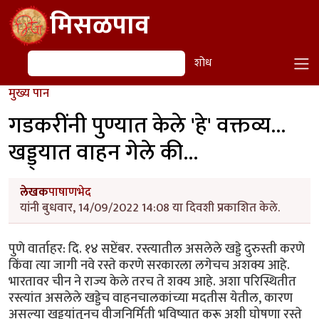
Skip to main content
मिसळपाव
शोध
शोध
मुख्य पान
गडकरींनी पुण्यात केले 'हे' वक्तव्य...
खड्ड्यात वाहन गेले की...
लेखक
पाषाणभेद
यांनी बुधवार, 14/09/2022 14:08 या दिवशी प्रकाशित केले.
पुणे वार्ताहर: दि. १४ सप्टेंबर. रस्त्यातील असलेले खड्डे दुरुस्ती करणे
किंवा त्या जागी नवे रस्ते करणे सरकारला लगेचच अशक्य आहे.
भारतावर चीन ने राज्य केले तरच ते शक्य आहे. अशा परिस्थितीत
रस्त्यांत असलेले खड्डेच वाहनचालकांच्या मदतीस येतील, कारण
असल्या खड्ड्यांतूनच वीजनिर्मिती भविष्यात करू अशी घोषणा रस्ते