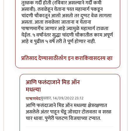
तुरळक गर्दी होती (रविवार असल्याने गर्दी कमी
असावी). लवळेहून येताना परत महामार्ग पकडून
चांदणी चौकातून आलो असतो तर दुप्पट वेळ लागला
असता. आता लवळेला जाताना व येताना
पाषाणमार्गेच जाणार आहे ज्यामुळे महामार्ग टाळता
येईल. ५ वर्षांनंतर सुद्धा चांदणी चौकातील काम अपूर्ण
आहे व पुढील ५ वर्षे तरी ते पूर्ण होणार नाही.
प्रतिसाद देण्यासाठी
लॉग इन करा
किंवा
सदस्य व्हा
आणि फलंदाजाने मिड ऑन
मधल्या
बुधवार, 14/09/2022 23:12
पाषाणभेद
In reply to
परवा पुण्यातून कात्रजमार्गे
by
श्रीगुरुजी
आणि फलंदाजाने मिड ऑन मधल्या क्षेत्ररक्षणात
असलेले अंतर पाहून चेंडू जोरदार टोलवला व सरळ
चार धावा. पुणेरी पलटण विजयाच्या टप्यात.