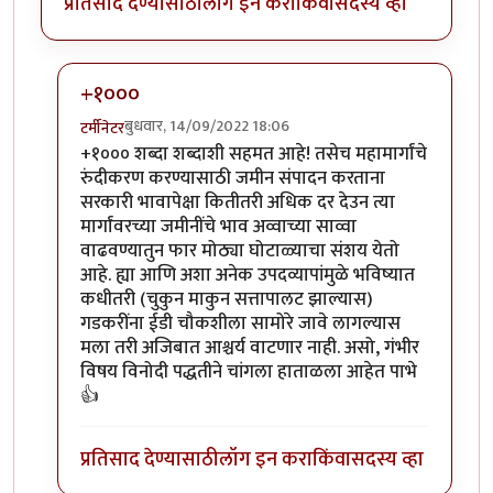
प्रतिसाद देण्यासाठी
लॉग इन करा
किंवा
सदस्य व्हा
+१०००
बुधवार, 14/09/2022 18:06
टर्मीनेटर
In reply to
हहपुवा
by
स्वधर्म
+१००० शब्दा शब्दाशी सहमत आहे! तसेच महामार्गांचे
रुंदीकरण करण्यासाठी जमीन संपादन करताना
सरकारी भावापेक्षा कितीतरी अधिक दर देउन त्या
मार्गांवरच्या जमीनींचे भाव अव्वाच्या साव्वा
वाढवण्यातुन फार मोठ्या घोटाळ्याचा संशय येतो
आहे. ह्या आणि अशा अनेक उपदव्यापांमुळे भविष्यात
कधीतरी (चुकुन माकुन सत्तापालट झाल्यास)
गडकरींना ईडी चौकशीला सामोरे जावे लागल्यास
मला तरी अजिबात आश्चर्य वाटणार नाही. असो, गंभीर
विषय विनोदी पद्धतीने चांगला हाताळला आहेत पाभे
👍
प्रतिसाद देण्यासाठी
लॉग इन करा
किंवा
सदस्य व्हा