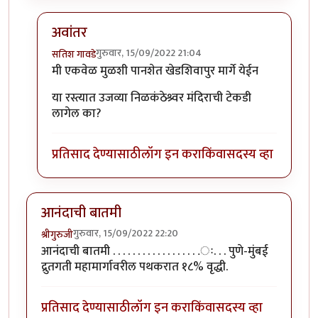
अवांतर
गुरुवार, 15/09/2022 21:04
सतिश गावडे
In reply to
लेख आवडला.. भारी जमला आहे.
by
आनन्दा
मी एकवेळ मुळशी पानशेत खेडशिवापुर मार्गे येईन
या रस्त्यात उजव्या निळकंठेश्र्वर मंदिराची टेकडी
लागेल का?
प्रतिसाद देण्यासाठी
लॉग इन करा
किंवा
सदस्य व्हा
आनंदाची बातमी
गुरुवार, 15/09/2022 22:20
श्रीगुरुजी
आनंदाची बातमी . . . . . . . . . . . . . . . . . .ः. . . पुणे-मुंबई
द्रुतगती महामार्गावरील पथकरात १८% वृद्धी.
प्रतिसाद देण्यासाठी
लॉग इन करा
किंवा
सदस्य व्हा