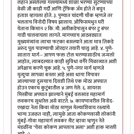
लहान असलेल्या गल्ल्यांमध्ये शाळा भरण्या सुटण्याच्या
वेळी जी काही गर्दी आणि ट्रॅफिक जॅम होते ते बघुन
हताश व्हायला होते. ३. पुण्यात चांदणी चौक म्हणजे तर
भलताच विनोदी विषय झालाय. ऑफिसमधुन घरी
येताना किमान २ कि. मी. अलीकडेपासुन बंपर टु बंपर
गाडी चालवायला लागते. मागच्याच आठवड्यात
मुख्यमंत्र्यांना त्याचा फटका बसल्याने आता मात्र तिकडे
अरुंद पूल पाडण्याची जोरदार तयारी चालु आहे. ४. पुणे-
सातारा मार्ग-- आपण फक्त टोल भरण्यासाठीच जन्मलो
आहोत, त्याबदल्यात काही सुविधा वगैरे मिळाव्यात अशी
अपेक्षाच करणे चुक आहे. ५. पुणे-नगर मार्ग म्हणजे
मृत्युचा सापळा बनला आहे असा धागा मिपावर
आल्याच्या दुसर्‍याच दिवशी तिथे एक मोठा अपघात
होउन एकाच कुटुंबातील ४ जण गेले. ६. सायरस
मिस्त्रींचा अपघात झाल्याने मुंबई वलसाड महामार्ग
लवकरच सुधारेल असे वाटते. ७. कायप्पावरील विनोद-
एखादा नेता किवा मोठा माणुस मेल्याशिवाय रस्त्यांचे
भाग्य उजळत नाही, त्यामुळे आता कोकणवासी लोकांनी
मुंबई-गोवा महामार्ग लवकर नीट व्हावा म्हणुन नेते
मंडळींना "येवा कोकण आपलाच असा" अशी हाक मारली