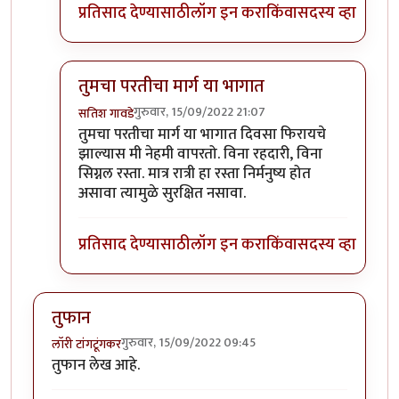
प्रतिसाद देण्यासाठी
लॉग इन करा
किंवा
सदस्य व्हा
तुमचा परतीचा मार्ग या भागात
गुरुवार, 15/09/2022 21:07
सतिश गावडे
In reply to
परवा पुण्यातून कात्रजमार्गे
by
श्रीगुरुजी
तुमचा परतीचा मार्ग या भागात दिवसा फिरायचे
झाल्यास मी नेहमी वापरतो. विना रहदारी, विना
सिग्नल रस्ता. मात्र रात्री हा रस्ता निर्मनुष्य होत
असावा त्यामुळे सुरक्षित नसावा.
प्रतिसाद देण्यासाठी
लॉग इन करा
किंवा
सदस्य व्हा
तुफान
गुरुवार, 15/09/2022 09:45
लॉरी टांगटूंगकर
तुफान लेख आहे.