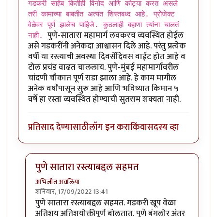
गडकरी साहेब कितीही विनोद आणि कोट्या करत असले
तरी कामाच्या बाबतीत अत्यंत शिस्तबध्द आहे. प्रोजेक्ट
वेळेवर पूर्ण झालेच पाहिजे. कुठलाही बहाणा त्यांना चालतं
पुणे-सातारा महामार्ग लवकरच व्यवस्थित होईल
नाही.
असे गडकरींनी अनेकदा आश्वासन दिले आहे. परंतु प्रत्येक
वर्षी या रस्त्याची अवस्था दिवसेंदिवस वाईट होत आहे व
टोल प्रचंड वाढत चाललाय. पुणे-मुंबई महामार्गावरील
चांदणी चौकात पूर्ण राडा झाला आहे. हे काम मागील
अनेक वर्षांपासून सुरू आहे आणि भविष्यात किमान ५
वर्षे हा रस्ता व्यवस्थित होण्याची सुतराम शक्यता नाही.
प्रतिसाद देण्यासाठी
लॉग इन करा
किंवा
सदस्य व्हा
पुणे सातारा रस्त्याबद्दल सहमत
अभिजीत अवलिया
शनिवार, 17/09/2022 13:41
In reply to
गडकरी साहेब कितीही विनोद आणि
by
श्रीगुरुजी
पुणे सातारा रस्त्याबद्दल सहमत. गडकरी खूप वेळा
अतिशय अतिशयोक्तीपूर्ण बोलतात. पुणे बंगलोर अंतर