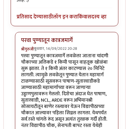
आहे. :)
प्रतिसाद देण्यासाठी
लॉग इन करा
किंवा
सदस्य व्हा
परवा पुण्यातून कात्रजमार्गे
बुधवार, 14/09/2022 20:28
श्रीगुरुजी
In reply to
लेख विनोदी आहे की नाही यापेक्षा
by
राजेंद्र मेहेंदळ
परवा पुण्यातून कात्रजमार्गे लवळेला जाताना चांदणी
चौकाच्या अलिकडे १ किमी पासून वाहतूक खोळंबा
सुरू झाला. ते १ किमी अंतर काटण्यास २० मिनिटे
लागली. त्यामुळे लवळेतून पुण्यात येतान महामार्ग
टाळण्यासाठी सूसवरून पाषाण-सुतारवाडीकडे
जाण्यासाठी महामार्गाच्या वरून जाणाऱ्या
उड्डाणपुलावरून गेललो. दिशेचा अंदाज घेत पाषाण,
सुतारवाडी, NCL, ARDE वरून अभिमानश्री
सोसायटीतून बाणेर रस्त्यावर येऊन विद्यापीठाच्या
चौकात आल्यावर पहिला सिग्नल लागला. येथपर्यंत
सर्व.रस्ते चांगले रूंद असून अत्यंत तुरळक गर्दी होती.
नंतर विद्यापीठ चौक, सेनापती बापट रस्ता येथेही