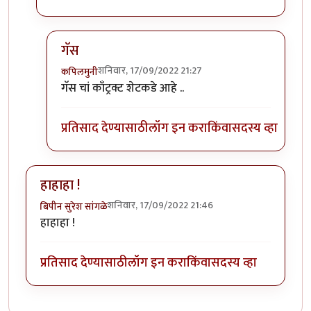
गॅस
शनिवार, 17/09/2022 21:27
कपिलमुनी
In reply to
भारी आहे ....
by
मुक्त विहारि
गॅस चां काँट्रक्ट शेटकडे आहे ..
प्रतिसाद देण्यासाठी
लॉग इन करा
किंवा
सदस्य व्हा
हाहाहा !
शनिवार, 17/09/2022 21:46
बिपीन सुरेश सांगळे
हाहाहा !
प्रतिसाद देण्यासाठी
लॉग इन करा
किंवा
सदस्य व्हा