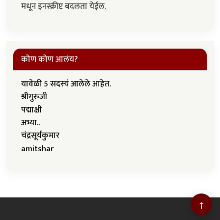
मधून इनस्क्रीप्ट बदलता येईल.
कोण कोण आलंय?
यावेळी 5 सदस्यं आलेले आहेत.
श्रीगुरुजी
पद्माक्षी
अभ्या..
चंद्रसूर्यकुमार
amitshar
↑