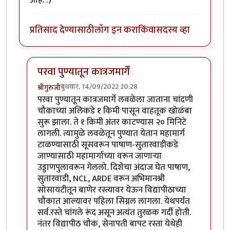
आहे. :)
प्रतिसाद देण्यासाठी
लॉग इन करा
किंवा
सदस्य व्हा
परवा पुण्यातून कात्रजमार्गे
बुधवार, 14/09/2022 20:28
श्रीगुरुजी
In reply to
लेख विनोदी आहे की नाही यापेक्षा
by
राजेंद्र मेहेंदळ
परवा पुण्यातून कात्रजमार्गे लवळेला जाताना चांदणी
चौकाच्या अलिकडे १ किमी पासून वाहतूक खोळंबा
सुरू झाला. ते १ किमी अंतर काटण्यास २० मिनिटे
लागली. त्यामुळे लवळेतून पुण्यात येतान महामार्ग
टाळण्यासाठी सूसवरून पाषाण-सुतारवाडीकडे
जाण्यासाठी महामार्गाच्या वरून जाणाऱ्या
उड्डाणपुलावरून गेललो. दिशेचा अंदाज घेत पाषाण,
सुतारवाडी, NCL, ARDE वरून अभिमानश्री
सोसायटीतून बाणेर रस्त्यावर येऊन विद्यापीठाच्या
चौकात आल्यावर पहिला सिग्नल लागला. येथपर्यंत
सर्व.रस्ते चांगले रूंद असून अत्यंत तुरळक गर्दी होती.
नंतर विद्यापीठ चौक, सेनापती बापट रस्ता येथेही