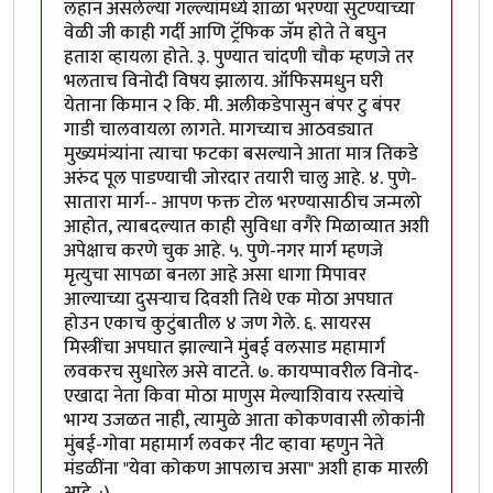
लहान असलेल्या गल्ल्यांमध्ये शाळा भरण्या सुटण्याच्या
वेळी जी काही गर्दी आणि ट्रॅफिक जॅम होते ते बघुन
हताश व्हायला होते. ३. पुण्यात चांदणी चौक म्हणजे तर
भलताच विनोदी विषय झालाय. ऑफिसमधुन घरी
येताना किमान २ कि. मी. अलीकडेपासुन बंपर टु बंपर
गाडी चालवायला लागते. मागच्याच आठवड्यात
मुख्यमंत्र्यांना त्याचा फटका बसल्याने आता मात्र तिकडे
अरुंद पूल पाडण्याची जोरदार तयारी चालु आहे. ४. पुणे-
सातारा मार्ग-- आपण फक्त टोल भरण्यासाठीच जन्मलो
आहोत, त्याबदल्यात काही सुविधा वगैरे मिळाव्यात अशी
अपेक्षाच करणे चुक आहे. ५. पुणे-नगर मार्ग म्हणजे
मृत्युचा सापळा बनला आहे असा धागा मिपावर
आल्याच्या दुसर्‍याच दिवशी तिथे एक मोठा अपघात
होउन एकाच कुटुंबातील ४ जण गेले. ६. सायरस
मिस्त्रींचा अपघात झाल्याने मुंबई वलसाड महामार्ग
लवकरच सुधारेल असे वाटते. ७. कायप्पावरील विनोद-
एखादा नेता किवा मोठा माणुस मेल्याशिवाय रस्त्यांचे
भाग्य उजळत नाही, त्यामुळे आता कोकणवासी लोकांनी
मुंबई-गोवा महामार्ग लवकर नीट व्हावा म्हणुन नेते
मंडळींना "येवा कोकण आपलाच असा" अशी हाक मारली