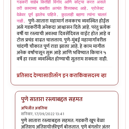
गडकरी साहेब कितीही विनोद आणि कोट्या करत असले
तरी कामाच्या बाबतीत अत्यंत शिस्तबध्द आहे. प्रोजेक्ट
वेळेवर पूर्ण झालेच पाहिजे. कुठलाही बहाणा त्यांना चालतं
पुणे-सातारा महामार्ग लवकरच व्यवस्थित होईल
नाही.
असे गडकरींनी अनेकदा आश्वासन दिले आहे. परंतु प्रत्येक
वर्षी या रस्त्याची अवस्था दिवसेंदिवस वाईट होत आहे व
टोल प्रचंड वाढत चाललाय. पुणे-मुंबई महामार्गावरील
चांदणी चौकात पूर्ण राडा झाला आहे. हे काम मागील
अनेक वर्षांपासून सुरू आहे आणि भविष्यात किमान ५
वर्षे हा रस्ता व्यवस्थित होण्याची सुतराम शक्यता नाही.
प्रतिसाद देण्यासाठी
लॉग इन करा
किंवा
सदस्य व्हा
पुणे सातारा रस्त्याबद्दल सहमत
अभिजीत अवलिया
शनिवार, 17/09/2022 13:41
In reply to
गडकरी साहेब कितीही विनोद आणि
by
श्रीगुरुजी
पुणे सातारा रस्त्याबद्दल सहमत. गडकरी खूप वेळा
अतिशय अतिशयोक्तीपूर्ण बोलतात. पुणे बंगलोर अंतर