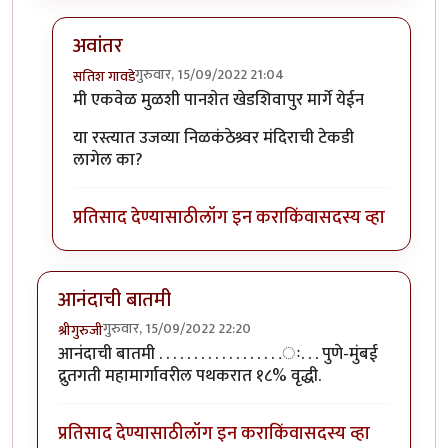
अवांतर
गुरुवार, 15/09/2022 21:04
सतिश गावडे
In reply to
लेख आवडला.. भारी जमला आहे.
by
आनन्दा
मी एकवेळ मुळशी पानशेत खेडशिवापुर मार्गे येईन
या रस्त्यात उजव्या निळकंठेश्र्वर मंदिराची टेकडी
लागेल का?
प्रतिसाद देण्यासाठी
लॉग इन करा
किंवा
सदस्य व्हा
आनंदाची बातमी
गुरुवार, 15/09/2022 22:20
श्रीगुरुजी
आनंदाची बातमी . . . . . . . . . . . . . . . . . .ः. . . पुणे-मुंबई
द्रुतगती महामार्गावरील पथकरात १८% वृद्धी.
प्रतिसाद देण्यासाठी
लॉग इन करा
किंवा
सदस्य व्हा