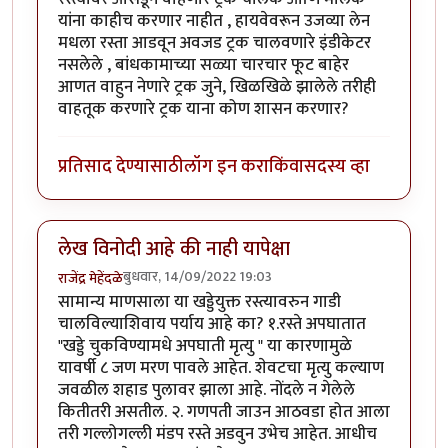
यांना काहीच करणार नाहीत , हायवेवरून उजव्या लेन
मधला रस्ता आडवून अवजड ट्रक चालवणारे इंडीकेटर
नसलेले , बांधकामाच्या सळ्या चारचार फूट बाहेर
आणत वाहुन नेणारे ट्रक जुने, खिळखिळे झालेले तरीही
वाहतूक करणारे ट्रक याना कोण शासन करणार?
प्रतिसाद देण्यासाठी
लॉग इन करा
किंवा
सदस्य व्हा
लेख विनोदी आहे की नाही यापेक्षा
बुधवार, 14/09/2022 19:03
राजेंद्र मेहेंदळे
सामान्य माणसाला या खड्डेयुक्त रस्त्यावरुन गाडी
चालविल्याशिवाय पर्याय आहे का? १.रस्ते अपघातात
"खड्डे चुकविण्यामधे अपघाती मृत्यु " या कारणामुळे
यावर्षी ८ जण मरण पावले आहेत. शेवटचा मृत्यु कल्याण
जवळील शहाड पुलावर झाला आहे. नोंदले न गेलेले
कितीतरी असतील. २. गणपती जाउन आठवडा होत आला
तरी गल्लोगल्ली मंडप रस्ते अडवुन उभेच आहेत. आधीच