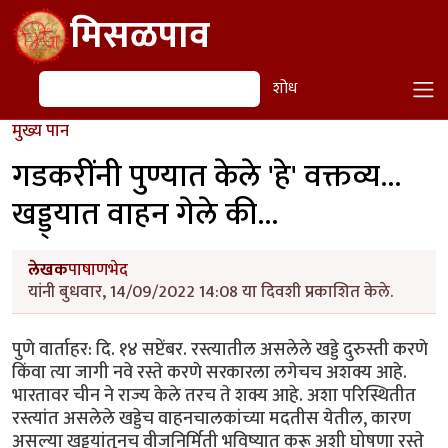
Skip to main content
मिसळपाव
शोध
शोध
मुख्य पान
गडकरींनी पुण्यात केले 'हे' वक्तव्य...
खड्ड्यात वाहन गेले की...
लेखक
पाषाणभेद
यांनी बुधवार, 14/09/2022 14:08 या दिवशी प्रकाशित केले.
पुणे वार्ताहर: दि. १४ सप्टेंबर. रस्त्यातील असलेले खड्डे दुरुस्ती करणे
किंवा त्या जागी नवे रस्ते करणे सरकारला लगेचच अशक्य आहे.
भारतावर चीन ने राज्य केले तरच ते शक्य आहे. अशा परिस्थितीत
रस्त्यांत असलेले खड्डेच वाहनचालकांच्या मदतीस येतील, कारण
असल्या खड्ड्यांतूनच वीजनिर्मिती भविष्यात करू अशी घोषणा रस्ते