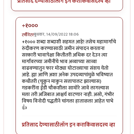
प्रतिसाद देण्यासाठी
लॉग इन करा
किंवा
सदस्य व्हा
+१०००
बुधवार, 14/09/2022 18:06
टर्मीनेटर
In reply to
हहपुवा
by
स्वधर्म
+१००० शब्दा शब्दाशी सहमत आहे! तसेच महामार्गांचे
रुंदीकरण करण्यासाठी जमीन संपादन करताना
सरकारी भावापेक्षा कितीतरी अधिक दर देउन त्या
मार्गांवरच्या जमीनींचे भाव अव्वाच्या साव्वा
वाढवण्यातुन फार मोठ्या घोटाळ्याचा संशय येतो
आहे. ह्या आणि अशा अनेक उपदव्यापांमुळे भविष्यात
कधीतरी (चुकुन माकुन सत्तापालट झाल्यास)
गडकरींना ईडी चौकशीला सामोरे जावे लागल्यास
मला तरी अजिबात आश्चर्य वाटणार नाही. असो, गंभीर
विषय विनोदी पद्धतीने चांगला हाताळला आहेत पाभे
👍
प्रतिसाद देण्यासाठी
लॉग इन करा
किंवा
सदस्य व्हा