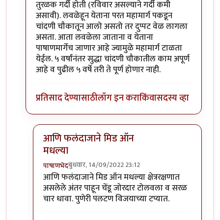
तुरळक गर्दी होती (रविवार असल्याने गर्दी कमी
असावी). लवळेहून येताना परत महामार्ग पकडून
चांदणी चौकातून आलो असतो तर दुप्पट वेळ लागला
असता. आता लवळेला जाताना व येताना
पाषाणमार्गेच जाणार आहे ज्यामुळे महामार्ग टाळता
येईल. ५ वर्षांनंतर सुद्धा चांदणी चौकातील काम अपूर्ण
आहे व पुढील ५ वर्षे तरी ते पूर्ण होणार नाही.
प्रतिसाद देण्यासाठी
लॉग इन करा
किंवा
सदस्य व्हा
आणि फलंदाजाने मिड ऑन
मधल्या
बुधवार, 14/09/2022 23:12
पाषाणभेद
In reply to
परवा पुण्यातून कात्रजमार्गे
by
श्रीगुरुजी
आणि फलंदाजाने मिड ऑन मधल्या क्षेत्ररक्षणात
असलेले अंतर पाहून चेंडू जोरदार टोलवला व सरळ
चार धावा. पुणेरी पलटण विजयाच्या टप्यात.