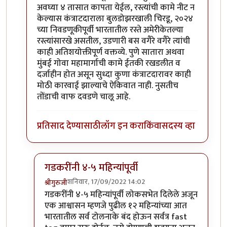
अवघ्या ४ तासात कापता येईल, रस्त्यांची कामे नीट न
केल्यास कंत्राटदाराला बुलडोझरखाली चिरडू, २०२४
च्या निवडणूकीपूर्वी भारतातील रस्ते अमेरीकेतल्या
रस्त्यांसारखे असतील, उडणारी बस वगैरे वगैरे त्यांची
काही अतिशयोक्तीपूर्ण वक्तव्ये. पुणे सातारा अथवा
मुंबई गोवा महामार्गाची कामे ईतकी रखडलीत व
दर्जाहीन होत असून सुध्दा कुणा कंत्राटदारावर काही
मोठी कारवाई झाल्याचे ऐकिवात नाही. नुसतीच
तोंडाची वाफ दवडणे चालू आहे.
प्रतिसाद देण्यासाठी
लॉग इन करा
किंवा
सदस्य व्हा
गडकरींनी ४-५ महिन्यांपूर्वी
शनिवार, 17/09/2022 14:02
श्रीगुरुजी
In reply to
पुणे सातारा रस्त्याबद्दल सहमत
by
अभिजीत अव
गडकरींनी ४-५ महिन्यांपूर्वी लोकसभेत दिलेले अजून
एक आश्वासन म्हणजे पुढील १२ महिन्यांच्या आत
भारतातील सर्व टोलनाके बंद होऊन सर्वत्र fast