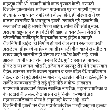
वाहतूक मंत्री श्री. गडकरी यांनी काल पुण्यात केली. गणपती
विसर्जन झाल्यानंतर आलेल्या पावसाच्या पुराची पाहणी पुण्यात
केल्यानंतरच्या पत्रकार परिषदेत बोलत होते. ही परिषद रात्री ११
वाजता शासकीय विश्रामगृहात झाली. गडकरी पुढे म्हणाले की,
रस्त्यांवरील खड्डे हे आपले मित्रच आहेत. त्यांना वैरी संबोधू नका.
असल्या खड्ड्यांतून वाहने गेली की खड्यांत बसवलेल्या सेंसर्स व
इलेक्ट्रॉनिक सर्कीटमुळे विद्यूतजनित्र चालू होईल व त्याद्वारे
वीजनिर्मिती होईल. ही निर्माण होणारी वीज त्याच रस्त्याच्या वरती
असलेल्या ग्रीडमध्ये जाईल व त्या ग्रीडमधली वीज वाहने खेचतील व
त्यावर वाहने चालतील ही घोषणा तर आधीच केली आहे, याची
आठवण त्यांनी पत्रकारांना करून दिली. पुणे शहरात हा पायलट
प्रोजेट सध्या कात्रज, भोसरी, तळेगाव व पंढरपूर रोड येथे उभारण्यात
येईल. त्यानंतर असले प्रकल्प गुजरात व उत्तर प्रदेश येथे राबविण्यात
येईल. गडकरी पुढे असेही म्हणाले की, खड्यांत जनित्र व इलेक्ट्रॉनिक
सर्कीट बसवण्यासाठी ते खड्डे पुरेसे मोठे व योग्य आकारात
पाडण्याची जबाबदारी तेथील स्थानिक नागरीक, महानगरपालिका व
कंत्राटदारांची असेल. केंद्र शासन खड्डे निर्माण करणार्या अशा
महानगरपालिकांना योग्य ते अनुदानही देणार आहे. अशी
विजनिर्मीती झाली तर वीज महामंडळांवरील भारही काहीसा हलका