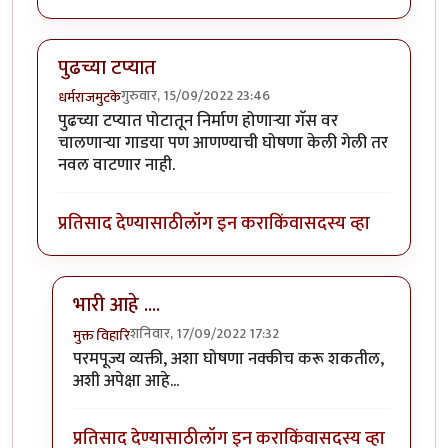
पुढच्या टप्यात
गुरुवार, 15/09/2022 23:46
धर्मराजमुटके
पुढच्या टप्यात पोटातून निर्माण होणार्‍या गॅस वर
चालणार्‍या गाडया पण आणण्याची घोषणा केली गेली तर
नवल वाटणार नाही.
प्रतिसाद देण्यासाठी
लॉग इन करा
किंवा
सदस्य व्हा
भारी आहे ....
शनिवार, 17/09/2022 17:32
मुक्त विहारि
In reply to
पुढच्या टप्यात
by
धर्मराजमुटके
परमपूज्य व्यक्ती, अशा घोषणा नक्कीच करू शकतील,
अशी अपेक्षा आहे...
प्रतिसाद देण्यासाठी
लॉग इन करा
किंवा
सदस्य व्हा