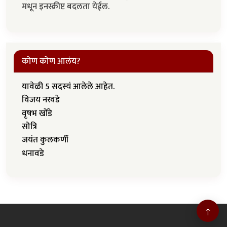
मधून इनस्क्रीप्ट बदलता येईल.
कोण कोण आलंय?
यावेळी 5 सदस्यं आलेले आहेत.
विजय नरवडे
वृषभ खोंडे
सोत्रि
जयंत कुलकर्णी
धनावडे
↑