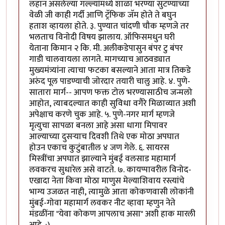
लहान असलेल्या गल्ल्यांमध्ये शाळा भरण्या सुटण्याच्या
वेळी जी काही गर्दी आणि ट्रॅफिक जॅम होते ते बघुन
हताश व्हायला होते. ३. पुण्यात चांदणी चौक म्हणजे तर
भलताच विनोदी विषय झालाय. ऑफिसमधुन घरी
येताना किमान २ कि. मी. अलीकडेपासुन बंपर टु बंपर
गाडी चालवायला लागते. मागच्याच आठवड्यात
मुख्यमंत्र्यांना त्याचा फटका बसल्याने आता मात्र तिकडे
अरुंद पूल पाडण्याची जोरदार तयारी चालु आहे. ४. पुणे-
सातारा मार्ग-- आपण फक्त टोल भरण्यासाठीच जन्मलो
आहोत, त्याबदल्यात काही सुविधा वगैरे मिळाव्यात अशी
अपेक्षाच करणे चुक आहे. ५. पुणे-नगर मार्ग म्हणजे
मृत्युचा सापळा बनला आहे असा धागा मिपावर
आल्याच्या दुसर्‍याच दिवशी तिथे एक मोठा अपघात
होउन एकाच कुटुंबातील ४ जण गेले. ६. सायरस
मिस्त्रींचा अपघात झाल्याने मुंबई वलसाड महामार्ग
लवकरच सुधारेल असे वाटते. ७. कायप्पावरील विनोद-
एखादा नेता किवा मोठा माणुस मेल्याशिवाय रस्त्यांचे
भाग्य उजळत नाही, त्यामुळे आता कोकणवासी लोकांनी
मुंबई-गोवा महामार्ग लवकर नीट व्हावा म्हणुन नेते
मंडळींना "येवा कोकण आपलाच असा" अशी हाक मारली