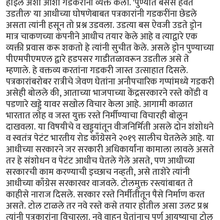
होईल अशी आशा गडकरींनी व्यक्त केली. 'पुण्यात बसेस हवेत
उडतील' या आधीच्या घोषणेबाबत पत्रकारांनी गडकरींना छेडले
असता त्यांनी हसून तो प्रश्न उडवला. उडत्या बस ऐवजी उडते ड्रोन
मात्र चाकणच्या कंपनीने आधीच तयार केले आहे व त्याद्वारे एक
व्यक्ती प्रवास करू शकतो हे त्यांनी सुचीत केले. असले ड्रोन पुण्याच्या
पीएमपीएमएल द्वारे हडपसर गाडीतळावरून उडतील असे ते
म्हणाले. हे वक्तव्य करतांना गडकरी जास्त उत्साहात दिसले.
पत्रकारांबरोबर रात्रीचे जेवण घेतांना अनौपचारिक गप्पांमध्ये गडकरी
असेही बोलले की, आताच्या भाजपाच्या केंद्रसरकारने रस्ते कोंडी व
पडणारे खड्डे यावर सखोल विचार केला आहे. आगामी काळात
भारतात लोह व जस्त युक्त रस्ते निर्मीण्याचा विचारही बोलून
दाखवला. या विषयीचे व खड्ड्यांतून वीजनिर्मिती असले दोन शंशोधने
व स्वतंत्र पेटंट भारतीय रोड काँग्रेसने २०१९ सालीच घेतलेले आहे. या
आधीच्या सरकारने जर सरकारी अधिकार्यांना कामाला लावले असते
तर हे संशोधन व पेटंट आधीच घेतले गेले असते, पण आधीच्या
सरकारची काम करण्याची इच्छाच नव्हती, असे ताशेरे त्यांनी
आधीच्या काँग्रेस सरकारवर वाजवले. टोलमुक्त रस्त्यांबाबत ते
काहीसे नाराज दिसले. सरकार रस्ते निर्मीतीतून पैसे निर्माण करत
असते. टोल टाळले तर नवे रस्ते कसे तयार होतील असा उलट प्रश्न
त्यांनी पत्रकारांना विचारला. नवे वाहन घेतांनाच पूर्ण आयुष्याचा टोल