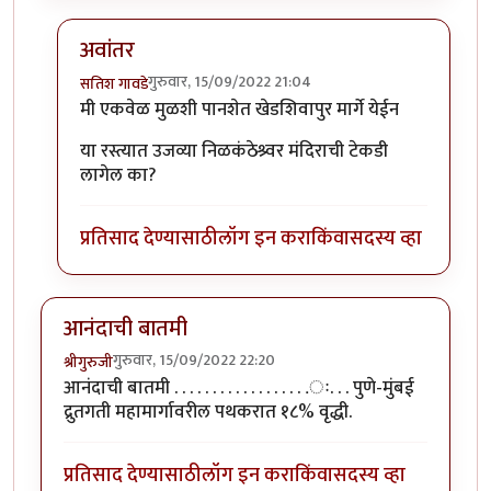
अवांतर
गुरुवार, 15/09/2022 21:04
सतिश गावडे
In reply to
लेख आवडला.. भारी जमला आहे.
by
आनन्दा
मी एकवेळ मुळशी पानशेत खेडशिवापुर मार्गे येईन
या रस्त्यात उजव्या निळकंठेश्र्वर मंदिराची टेकडी
लागेल का?
प्रतिसाद देण्यासाठी
लॉग इन करा
किंवा
सदस्य व्हा
आनंदाची बातमी
गुरुवार, 15/09/2022 22:20
श्रीगुरुजी
आनंदाची बातमी . . . . . . . . . . . . . . . . . .ः. . . पुणे-मुंबई
द्रुतगती महामार्गावरील पथकरात १८% वृद्धी.
प्रतिसाद देण्यासाठी
लॉग इन करा
किंवा
सदस्य व्हा