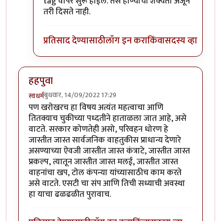
tag वापर सुरू होईल. तसे होण्याची शक्यता अजून
तरी दिसते नाही.
प्रतिसाद देण्यासाठी
लॉग इन करा
किंवा
सदस्य व्हा
हहपुवा
बुधवार, 14/09/2022 17:29
स्वधर्म
पण खरोखरच हा विषय अत्यंत महत्वाचा आणि
तितक्याच चुकीच्या पध्दतीने हाताळला जात आहे, असे
वाटते. सरकार कोणतेही असो, परिवहन धोरण हे
जास्तीत जास्त सार्वजनिक वाहतुकीस प्राधान्य देणारे
असण्याच्या ऐवजी जास्तीत जास्त कंत्राटे, जास्तीत जास्त
प्रकल्प, त्यातून जास्तीत जास्त मलई, जास्तीत जास्त
वाहनांचा खप, टोल कंपन्या यांच्यासाठीच काम करते
असे वाटते. एसटी चा संप आणि तिची सध्याची अवस्था
हा याचा ढळढळीत पुरावाच.