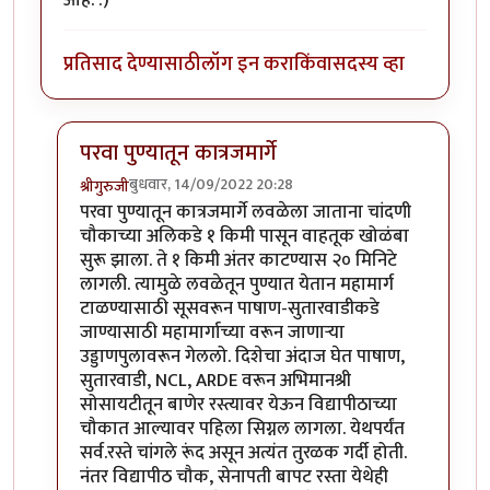
आहे. :)
प्रतिसाद देण्यासाठी
लॉग इन करा
किंवा
सदस्य व्हा
परवा पुण्यातून कात्रजमार्गे
बुधवार, 14/09/2022 20:28
श्रीगुरुजी
In reply to
लेख विनोदी आहे की नाही यापेक्षा
by
राजेंद्र मेहेंदळ
परवा पुण्यातून कात्रजमार्गे लवळेला जाताना चांदणी
चौकाच्या अलिकडे १ किमी पासून वाहतूक खोळंबा
सुरू झाला. ते १ किमी अंतर काटण्यास २० मिनिटे
लागली. त्यामुळे लवळेतून पुण्यात येतान महामार्ग
टाळण्यासाठी सूसवरून पाषाण-सुतारवाडीकडे
जाण्यासाठी महामार्गाच्या वरून जाणाऱ्या
उड्डाणपुलावरून गेललो. दिशेचा अंदाज घेत पाषाण,
सुतारवाडी, NCL, ARDE वरून अभिमानश्री
सोसायटीतून बाणेर रस्त्यावर येऊन विद्यापीठाच्या
चौकात आल्यावर पहिला सिग्नल लागला. येथपर्यंत
सर्व.रस्ते चांगले रूंद असून अत्यंत तुरळक गर्दी होती.
नंतर विद्यापीठ चौक, सेनापती बापट रस्ता येथेही