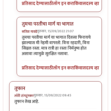
प्रतिसाद देण्यासाठी
लॉग इन करा
किंवा
सदस्य व्हा
तुमचा परतीचा मार्ग या भागात
गुरुवार, 15/09/2022 21:07
सतिश गावडे
In reply to
परवा पुण्यातून कात्रजमार्गे
by
श्रीगुरुजी
तुमचा परतीचा मार्ग या भागात दिवसा फिरायचे
झाल्यास मी नेहमी वापरतो. विना रहदारी, विना
सिग्नल रस्ता. मात्र रात्री हा रस्ता निर्मनुष्य होत
असावा त्यामुळे सुरक्षित नसावा.
प्रतिसाद देण्यासाठी
लॉग इन करा
किंवा
सदस्य व्हा
तुफान
गुरुवार, 15/09/2022 09:45
लॉरी टांगटूंगकर
तुफान लेख आहे.