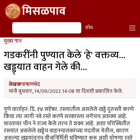
Skip to main content
मिसळपाव
शोध
शोध
मुख्य पान
गडकरींनी पुण्यात केले 'हे' वक्तव्य...
खड्ड्यात वाहन गेले की...
लेखक
पाषाणभेद
यांनी बुधवार, 14/09/2022 14:08 या दिवशी प्रकाशित केले.
पुणे वार्ताहर: दि. १४ सप्टेंबर. रस्त्यातील असलेले खड्डे दुरुस्ती करणे
किंवा त्या जागी नवे रस्ते करणे सरकारला लगेचच अशक्य आहे.
भारतावर चीन ने राज्य केले तरच ते शक्य आहे. अशा परिस्थितीत
रस्त्यांत असलेले खड्डेच वाहनचालकांच्या मदतीस येतील, कारण
असल्या खड्ड्यांतूनच वीजनिर्मिती भविष्यात करू अशी घोषणा रस्ते