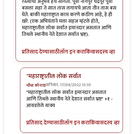
रस्त्यांचा अनुभव हेच सांगतो. पूर्वी नागपुर चंद्रपूर पूर्वी
बसला सहा ते सात तास लगायचे आता तीन तास बस
घेते. बाकी महाराष्ट्रात काम करणे कठीण आहे, हे ही
खरे. (एक अभियंताने मला सहज म्हंटले होते,
महाराष्ट्रातील लोक सर्वात इमानदार असतात आणि
तिथले स्थानीय नेते देशात सर्वात भ्रष्ट).
प्रतिसाद देण्यासाठी
लॉग इन करा
किंवा
सदस्य व्हा
"महाराष्ट्रातील लोक सर्वात
शनिवार, 17/09/2022 13:10
चौथा कोनाडा
In reply to
गेल्या आठ वर्षांतील बदल
by
विवेकपटाईत
"महाराष्ट्रातील लोक सर्वात इमानदार असतात
आणि तिथले स्थानीय नेते देशात सर्वात भ्रष्ट" +१ -
आवडलेले वाक्य
प्रतिसाद देण्यासाठी
लॉग इन करा
किंवा
सदस्य व्हा