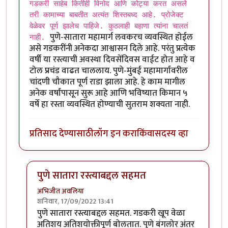
गडकरी साहेब कितीही विनोद आणि कोट्या करत असले
तरी कामाच्या बाबतीत अत्यंत शिस्तबध्द आहे. प्रोजेक्ट
वेळेवर पूर्ण झालेच पाहिजे. कुठलाही बहाणा त्यांना चालतं
पुणे-सातारा महामार्ग लवकरच व्यवस्थित होईल
नाही.
असे गडकरींनी अनेकदा आश्वासन दिले आहे. परंतु प्रत्येक
वर्षी या रस्त्याची अवस्था दिवसेंदिवस वाईट होत आहे व
टोल प्रचंड वाढत चाललाय. पुणे-मुंबई महामार्गावरील
चांदणी चौकात पूर्ण राडा झाला आहे. हे काम मागील
अनेक वर्षांपासून सुरू आहे आणि भविष्यात किमान ५
वर्षे हा रस्ता व्यवस्थित होण्याची सुतराम शक्यता नाही.
प्रतिसाद देण्यासाठी
लॉग इन करा
किंवा
सदस्य व्हा
पुणे सातारा रस्त्याबद्दल सहमत
अभिजीत अवलिया
शनिवार, 17/09/2022 13:41
In reply to
गडकरी साहेब कितीही विनोद आणि
by
श्रीगुरुजी
पुणे सातारा रस्त्याबद्दल सहमत. गडकरी खूप वेळा
अतिशय अतिशयोक्तीपूर्ण बोलतात. पुणे बंगलोर अंतर