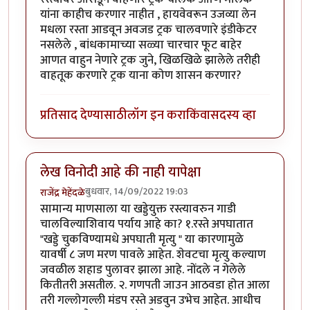
यांना काहीच करणार नाहीत , हायवेवरून उजव्या लेन
मधला रस्ता आडवून अवजड ट्रक चालवणारे इंडीकेटर
नसलेले , बांधकामाच्या सळ्या चारचार फूट बाहेर
आणत वाहुन नेणारे ट्रक जुने, खिळखिळे झालेले तरीही
वाहतूक करणारे ट्रक याना कोण शासन करणार?
प्रतिसाद देण्यासाठी
लॉग इन करा
किंवा
सदस्य व्हा
लेख विनोदी आहे की नाही यापेक्षा
बुधवार, 14/09/2022 19:03
राजेंद्र मेहेंदळे
सामान्य माणसाला या खड्डेयुक्त रस्त्यावरुन गाडी
चालविल्याशिवाय पर्याय आहे का? १.रस्ते अपघातात
"खड्डे चुकविण्यामधे अपघाती मृत्यु " या कारणामुळे
यावर्षी ८ जण मरण पावले आहेत. शेवटचा मृत्यु कल्याण
जवळील शहाड पुलावर झाला आहे. नोंदले न गेलेले
कितीतरी असतील. २. गणपती जाउन आठवडा होत आला
तरी गल्लोगल्ली मंडप रस्ते अडवुन उभेच आहेत. आधीच