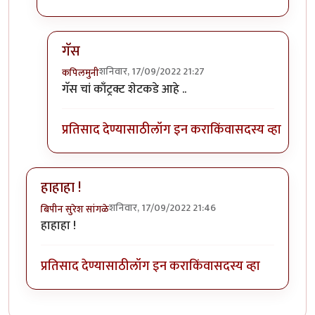
गॅस
शनिवार, 17/09/2022 21:27
कपिलमुनी
In reply to
भारी आहे ....
by
मुक्त विहारि
गॅस चां काँट्रक्ट शेटकडे आहे ..
प्रतिसाद देण्यासाठी
लॉग इन करा
किंवा
सदस्य व्हा
हाहाहा !
शनिवार, 17/09/2022 21:46
बिपीन सुरेश सांगळे
हाहाहा !
प्रतिसाद देण्यासाठी
लॉग इन करा
किंवा
सदस्य व्हा