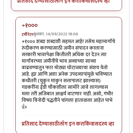
प्रतिसाद देण्यासाठी
लॉग इन करा
किंवा
सदस्य व्हा
+१०००
बुधवार, 14/09/2022 18:06
टर्मीनेटर
In reply to
हहपुवा
by
स्वधर्म
+१००० शब्दा शब्दाशी सहमत आहे! तसेच महामार्गांचे
रुंदीकरण करण्यासाठी जमीन संपादन करताना
सरकारी भावापेक्षा कितीतरी अधिक दर देउन त्या
मार्गांवरच्या जमीनींचे भाव अव्वाच्या साव्वा
वाढवण्यातुन फार मोठ्या घोटाळ्याचा संशय येतो
आहे. ह्या आणि अशा अनेक उपदव्यापांमुळे भविष्यात
कधीतरी (चुकुन माकुन सत्तापालट झाल्यास)
गडकरींना ईडी चौकशीला सामोरे जावे लागल्यास
मला तरी अजिबात आश्चर्य वाटणार नाही. असो, गंभीर
विषय विनोदी पद्धतीने चांगला हाताळला आहेत पाभे
👍
प्रतिसाद देण्यासाठी
लॉग इन करा
किंवा
सदस्य व्हा