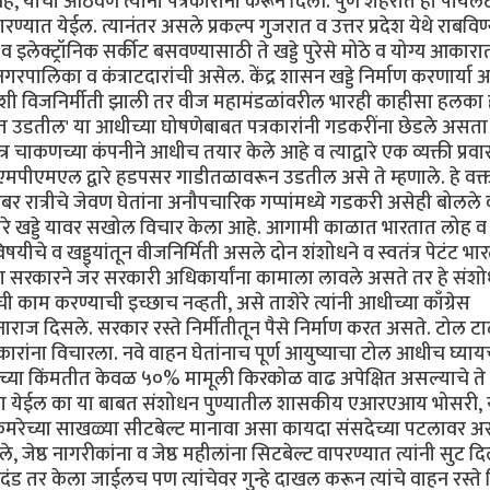
 याची आठवण त्यांनी पत्रकारांना करून दिली. पुणे शहरात हा पायलट 
रण्यात येईल. त्यानंतर असले प्रकल्प गुजरात व उत्तर प्रदेश येथे राबविण
व इलेक्ट्रॉनिक सर्कीट बसवण्यासाठी ते खड्डे पुरेसे मोठे व योग्य आकारा
पालिका व कंत्राटदारांची असेल. केंद्र शासन खड्डे निर्माण करणार्या 
 अशी विजनिर्मीती झाली तर वीज महामंडळांवरील भारही काहीसा हलका
त उडतील' या आधीच्या घोषणेबाबत पत्रकारांनी गडकरींना छेडले असता त
त्र चाकणच्या कंपनीने आधीच तयार केले आहे व त्याद्वारे एक व्यक्ती प्रव
 पीएमपीएमएल द्वारे हडपसर गाडीतळावरून उडतील असे ते म्हणाले. हे वक्त
बर रात्रीचे जेवण घेतांना अनौपचारिक गप्पांमध्ये गडकरी असेही बोलले 
पडणारे खड्डे यावर सखोल विचार केला आहे. आगामी काळात भारतात लोह व
िषयीचे व खड्ड्यांतून वीजनिर्मिती असले दोन शंशोधने व स्वतंत्र पेटंट भा
्या सरकारने जर सरकारी अधिकार्यांना कामाला लावले असते तर हे संश
ाम करण्याची इच्छाच नव्हती, असे ताशेरे त्यांनी आधीच्या काँग्रेस
नाराज दिसले. सरकार रस्ते निर्मीतीतून पैसे निर्माण करत असते. टोल ट
त्रकारांना विचारला. नवे वाहन घेतांनाच पूर्ण आयुष्याचा टोल आधीच घ्याय
ाच्या किंमतीत केवळ ५०% मामूली किरकोळ वाढ अपेक्षित असल्याचे ते
वापरता येईल का या बाबत संशोधन पुण्यातील शासकीय एआरएआय भोसरी, 
या कमरेच्या साखळ्या सीटबेल्ट मानावा असा कायदा संसदेच्या पटलावर अ
, जेष्ठ नागरीकांना व जेष्ठ महीलांना सिटबेल्ट वापरण्यात त्यांनी सुट दि
ंड तर केला जाईलच पण त्यांचेवर गुन्हे दाखल करून त्यांचे वाहन रस्ते न