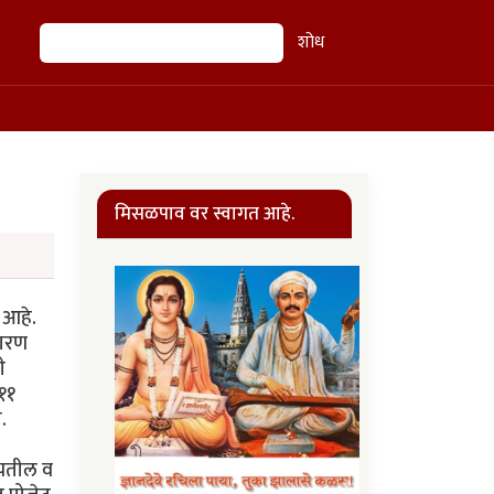
शोध
शोध
मिसळपाव वर स्वागत आहे.
य आहे.
कारण
ी
 ११
.
खेचतील व