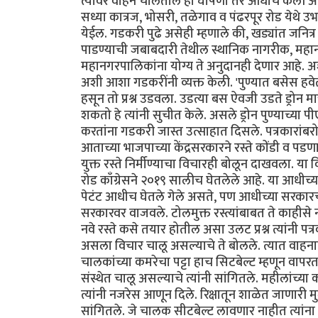
त्यावर वाहने चालतील ही घोषणा तर आधीच केली आहे,
सध्या कात्रज, भोसरी, तळेगाव व पंढरपूर रोड येथे उभा
येईल. गडकरी पुढे असेही म्हणाले की, खड्यांत जनित्र 
पाडण्याची जबाबदारी तेथील स्थानिक नागरीक, महानगर
महानगरपालिकांना योग्य ते अनुदानही देणार आहे.
अशी आशा गडकरींनी व्यक्त केली. 'पुण्यात बसेस हवे
हसून तो प्रश्न उडवला. उडत्या बस ऐवजी उडते ड्रोन मा
शकतो हे त्यांनी सुचीत केले. असले ड्रोन पुण्याच्या
करतांना गडकरी जास्त उत्साहात दिसले. पत्रकारांबरो
आताच्या भाजपाच्या केंद्रसरकारने रस्ते कोंडी व 
युक्त रस्ते निर्मीण्याचा विचारही बोलून दाखवला. या व
रोड काँग्रेसने २०१९ सालीच घेतलेले आहे. या आधीच
पेटंट आधीच घेतले गेले असते, पण आधीच्या सरकारची क
सरकारवर वाजवले. टोलमुक्त रस्त्यांबाबत ते काहीसे 
नवे रस्ते कसे तयार होतील असा उलट प्रश्न त्यांनी प
असला विचार चालू असल्याचे ते बोलले. त्यात वाहन
चालकांच्या कमरेचा पट्टा हाच सिटबेल्ट म्हणून 
संस्थेत चालू असल्याचे त्यांनी सांगितले. महीलांच्
त्यांनी नजरेस आणून दिले. रिक्षातून शाळेत जाणारी मुले
सांगितले. जे चालक सीटबेल्ट लावणार नाहीत त्यांना द