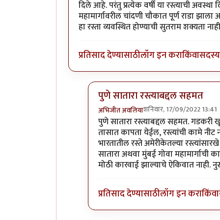
दिले आहे. परंतु प्रत्येक वर्षी या रस्त्याची अव
महामार्गावरील चांदणी चौकात पूर्ण राडा झाला आ
हा रस्ता व्यवस्थित होण्याची सुतराम शक्यता नाही
प्रतिसाद देण्यासाठी
लॉग इन करा
किंवा
सदस्य 
पुणे सातारा रस्त्याबद्दल सहमत
शनिवार, 17/09/2022 13:41
अभिजीत अवलिया
In reply to
गडकरी साहेब कितीही विन
पुणे सातारा रस्त्याबद्दल सहमत. गडकरी 
तासात कापता येईल, रस्त्यांची कामे नीट 
भारतातील रस्ते अमेरीकेतल्या रस्त्यांसारखे
सातारा अथवा मुंबई गोवा महामार्गाची का
मोठी कारवाई झाल्याचे ऐकिवात नाही. नु
प्रतिसाद देण्यासाठी
लॉग इन करा
किंवा