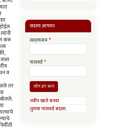
प्रोजेट
्यात
त
अशा
सदस्य आगमन
 होईल
्यांनी
ास करू
सदस्यनाम
व्य
की,
 जस्त
पासवर्ड
रतीय
ोधन व
ाळले तर
लॉग इन करा
चा
 बोलले.
नवीन खाते बनवा
या
तुमचा पासवर्ड बदला.
सल्याचे
ल्याचे
िर्मीती