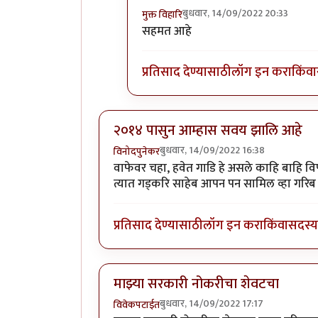
बुधवार, 14/09/2022 20:33
मुक्त विहारि
In reply to
अत्यंत विनोदी लेख व विनोदी
सहमत आहे
प्रतिसाद देण्यासाठी
लॉग इन करा
किंवा
२०१४ पासुन आम्हास सवय झालि आहे
बुधवार, 14/09/2022 16:38
विनोदपुनेकर
वाफेवर चहा, हवेत गाडि हे असले काहि बाहि वि
त्यात गड्करि साहेब आपन पन सामिल व्हा गरिब 
प्रतिसाद देण्यासाठी
लॉग इन करा
किंवा
सदस्य 
माझ्या सरकारी नोकरीचा शेवटचा
बुधवार, 14/09/2022 17:17
विवेकपटाईत