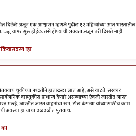
द्दल सहमत
by
अभिजीत अवलिया
सभेत दिलेले अजून एक आश्वासन म्हणजे पुढील १२ महिन्यांच्या आत भारतातील
st tag वापर सुरू होईल. तसे होण्याची शक्यता अजून तरी दिसते नाही.
ा
किंवा
सदस्य व्हा
क्याच चुकीच्या पध्दतीने हाताळला जात आहे, असे वाटते. सरकार
ार्वजनिक वाहतुकीस प्राधान्य देणारे असण्याच्या ऐवजी जास्तीत जास्त
ीत जास्त मलई, जास्तीत जास्त वाहनांचा खप, टोल कंपन्या यांच्यासाठीच काम
ाची अवस्था हा याचा ढळढळीत पुरावाच.
व्हा