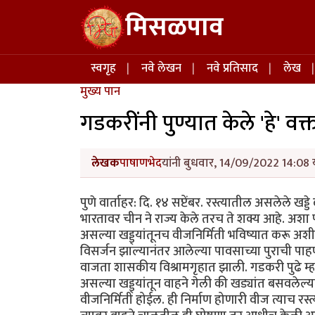
Skip to main content
मिसळपाव
Main navigation
स्वगृह
नवे लेखन
नवे प्रतिसाद
लेख
मुख्य पान
गडकरींनी पुण्यात केले 'हे' वक्त
लेखक
पाषाणभेद
यांनी बुधवार, 14/09/2022 14:08 य
पुणे वार्ताहर: दि. १४ सप्टेंबर. रस्त्यातील असलेले ख
भारतावर चीन ने राज्य केले तरच ते शक्य आहे. अशा 
असल्या खड्ड्यांतूनच वीजनिर्मिती भविष्यात करू अशी 
विसर्जन झाल्यानंतर आलेल्या पावसाच्या पुराची पाहणी
वाजता शासकीय विश्रामगृहात झाली. गडकरी पुढे म्हणाले
असल्या खड्ड्यांतून वाहने गेली की खड्यांत बसवलेल्या से
वीजनिर्मिती होईल. ही निर्माण होणारी वीज त्याच रस्