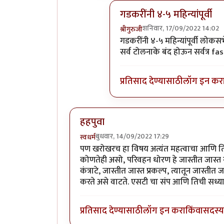
गडकरींनी ४-५ महिन्यांपूर्वी
शनिवार, 17/09/2022 14:02
श्रीगुरुजी
In reply to
पुणे सातारा रस्त्याब
गडकरींनी ४-५ महिन्यांपूर्वी लोक
सर्व टोलनाके बंद होऊन सर्वत्र fa
प्रतिसाद देण्यासाठी
लॉग इन कर
हहपुवा
बुधवार, 14/09/2022 17:29
स्वधर्म
पण खरोखरच हा विषय अत्यंत महत्वाचा आणि तित
कोणतेही असो, परिवहन धोरण हे जास्तीत जास्त स
कंत्राटे, जास्तीत जास्त प्रकल्प, त्यातून जास्त
करते असे वाटते. एसटी चा संप आणि तिची सध्य
प्रतिसाद देण्यासाठी
लॉग इन करा
किंवा
सदस्य 