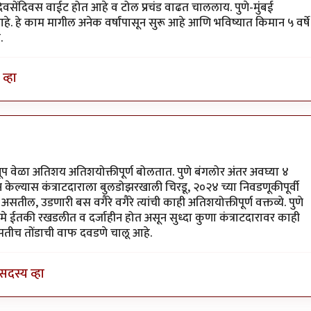
स्था दिवसेंदिवस वाईट होत आहे व टोल प्रचंड वाढत चाललाय. पुणे-मुंबई
हे. हे काम मागील अनेक वर्षांपासून सुरू आहे आणि भविष्यात किमान ५ वर्षे
.
व्हा
ोद आणि
by
श्रीगुरुजी
खूप वेळा अतिशय अतिशयोक्तीपूर्ण बोलतात. पुणे बंगलोर अंतर अवघ्या ४
न केल्यास कंत्राटदाराला बुलडोझरखाली चिरडू, २०२४ च्या निवडणूकीपूर्वी
 असतील, उडणारी बस वगैरे वगैरे त्यांची काही अतिशयोक्तीपूर्ण वक्तव्ये. पुणे
मे ईतकी रखडलीत व दर्जाहीन होत असून सुध्दा कुणा कंत्राटदारावर काही
सतीच तोंडाची वाफ दवडणे चालू आहे.
सदस्य व्हा