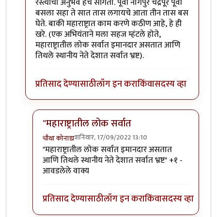
रस्त्यांचा अनुभव हेच सांगतो. पूर्वी नागपुर चंद्रपूर पूर्वी
बसला सहा ते सात तास लगायचे आता तीन तास बस
घेते. बाकी महाराष्ट्रात काम करणे कठीण आहे, हे ही
खरे. (एक अभियंताने मला सहज म्हंटले होते,
महाराष्ट्रातील लोक सर्वात इमानदार असतात आणि
तिथले स्थानीय नेते देशात सर्वात भ्रष्ट).
प्रतिसाद देण्यासाठी
लॉग इन करा
किंवा
सदस्य व्हा
"महाराष्ट्रातील लोक सर्वात
शनिवार, 17/09/2022 13:10
चौथा कोनाडा
In reply to
गेल्या आठ वर्षांतील बदल
by
विवेकपटाईत
"महाराष्ट्रातील लोक सर्वात इमानदार असतात
आणि तिथले स्थानीय नेते देशात सर्वात भ्रष्ट" +१ -
आवडलेले वाक्य
प्रतिसाद देण्यासाठी
लॉग इन करा
किंवा
सदस्य व्हा