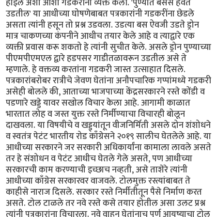
होईल अशी आशा गडकरींनी व्यक्त केली. 'पुण्यात बसेस हवेत
उडतील' या आधीच्या घोषणेबाबत पत्रकारांनी गडकरींना छेडले
असता त्यांनी हसून तो प्रश्न उडवला. उडत्या बस ऐवजी उडते ड्रोन
मात्र चाकणच्या कंपनीने आधीच तयार केले आहे व त्याद्वारे एक
व्यक्ती प्रवास करू शकतो हे त्यांनी सुचीत केले. असले ड्रोन पुण्याच्या
पीएमपीएमएल द्वारे हडपसर गाडीतळावरून उडतील असे ते
म्हणाले. हे वक्तव्य करतांना गडकरी जास्त उत्साहात दिसले.
पत्रकारांबरोबर रात्रीचे जेवण घेतांना अनौपचारिक गप्पांमध्ये गडकरी
असेही बोलले की, आताच्या भाजपाच्या केंद्रसरकारने रस्ते कोंडी व
पडणारे खड्डे यावर सखोल विचार केला आहे. आगामी काळात
भारतात लोह व जस्त युक्त रस्ते निर्मीण्याचा विचारही बोलून
दाखवला. या विषयीचे व खड्ड्यांतून वीजनिर्मिती असले दोन शंशोधने
व स्वतंत्र पेटंट भारतीय रोड काँग्रेसने २०१९ सालीच घेतलेले आहे. या
आधीच्या सरकारने जर सरकारी अधिकार्यांना कामाला लावले असते
तर हे संशोधन व पेटंट आधीच घेतले गेले असते, पण आधीच्या
सरकारची काम करण्याची इच्छाच नव्हती, असे ताशेरे त्यांनी
आधीच्या काँग्रेस सरकारवर वाजवले. टोलमुक्त रस्त्यांबाबत ते
काहीसे नाराज दिसले. सरकार रस्ते निर्मीतीतून पैसे निर्माण करत
असते. टोल टाळले तर नवे रस्ते कसे तयार होतील असा उलट प्रश्न
त्यांनी पत्रकारांना विचारला. नवे वाहन घेतांनाच पूर्ण आयुष्याचा टोल