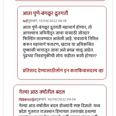
आता पुणे-बंगळूर द्रुतगती
गुरुवार, 15/09/2022 08:18
मनो
In reply to
+१०००
by
टर्मीनेटर
आता पुणे-बंगळूर द्रुतगती महामार्ग होणार, तो
आपल्याच जमिनीतून जावा यासाठी जोरदार
फिल्डिंग लावण्यात आलेली आहे. पावसाचे निमित्त
करून महामार्ग फलटण, खटाव या अविकसित
दुष्काळी भागातून जावा असे प्रयत्न चालू आहेत.
पुढच्या निवडणुकीची सोय नाहीतर कशी होणार?
प्रतिसाद देण्यासाठी
लॉग इन करा
किंवा
सदस्य व्हा
गेल्या आठ वर्षांतील बदल
शुक्रवार, 16/09/2022 09:54
विवेकपटाईत
In reply to
हहपुवा
by
स्वधर्म
गेल्या आठ वर्षांतील बदल डोळ्यांनी स्पष्ट दिसतो. मध्य
प्रदेश गुजरात राजस्थान हिमाचल उत्तराखंड इथल्या