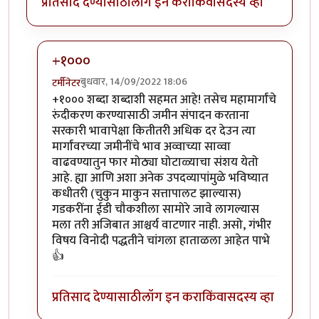
प्रतिसाद देण्यासाठी
लॉग इन करा
किंवा
सदस्य व्हा
+१०००
बुधवार, 14/09/2022 18:06
टर्मीनेटर
In reply to
हहपुवा
by
स्वधर्म
+१००० शब्दा शब्दाशी सहमत आहे! तसेच महामार्गांचे
रुंदीकरण करण्यासाठी जमीन संपादन करताना
सरकारी भावापेक्षा कितीतरी अधिक दर देउन त्या
मार्गांवरच्या जमीनींचे भाव अव्वाच्या साव्वा
वाढवण्यातुन फार मोठ्या घोटाळ्याचा संशय येतो
आहे. ह्या आणि अशा अनेक उपदव्यापांमुळे भविष्यात
कधीतरी (चुकुन माकुन सत्तापालट झाल्यास)
गडकरींना ईडी चौकशीला सामोरे जावे लागल्यास
मला तरी अजिबात आश्चर्य वाटणार नाही. असो, गंभीर
विषय विनोदी पद्धतीने चांगला हाताळला आहेत पाभे
👍
प्रतिसाद देण्यासाठी
लॉग इन करा
किंवा
सदस्य व्हा