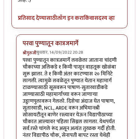
आहे. :)
प्रतिसाद देण्यासाठी
लॉग इन करा
किंवा
सदस्य व्हा
परवा पुण्यातून कात्रजमार्गे
बुधवार, 14/09/2022 20:28
श्रीगुरुजी
In reply to
लेख विनोदी आहे की नाही यापेक्षा
by
राजेंद्र मेहेंदळ
परवा पुण्यातून कात्रजमार्गे लवळेला जाताना चांदणी
चौकाच्या अलिकडे १ किमी पासून वाहतूक खोळंबा
सुरू झाला. ते १ किमी अंतर काटण्यास २० मिनिटे
लागली. त्यामुळे लवळेतून पुण्यात येतान महामार्ग
टाळण्यासाठी सूसवरून पाषाण-सुतारवाडीकडे
जाण्यासाठी महामार्गाच्या वरून जाणाऱ्या
उड्डाणपुलावरून गेललो. दिशेचा अंदाज घेत पाषाण,
सुतारवाडी, NCL, ARDE वरून अभिमानश्री
सोसायटीतून बाणेर रस्त्यावर येऊन विद्यापीठाच्या
चौकात आल्यावर पहिला सिग्नल लागला. येथपर्यंत
सर्व.रस्ते चांगले रूंद असून अत्यंत तुरळक गर्दी होती.
नंतर विद्यापीठ चौक, सेनापती बापट रस्ता येथेही