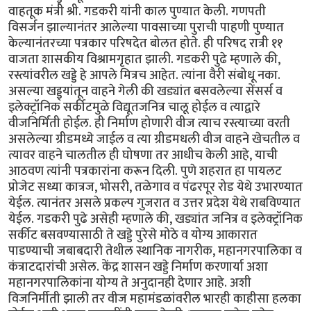
वाहतूक मंत्री श्री. गडकरी यांनी काल पुण्यात केली. गणपती
विसर्जन झाल्यानंतर आलेल्या पावसाच्या पुराची पाहणी पुण्यात
केल्यानंतरच्या पत्रकार परिषदेत बोलत होते. ही परिषद रात्री ११
वाजता शासकीय विश्रामगृहात झाली. गडकरी पुढे म्हणाले की,
रस्त्यांवरील खड्डे हे आपले मित्रच आहेत. त्यांना वैरी संबोधू नका.
असल्या खड्ड्यांतून वाहने गेली की खड्यांत बसवलेल्या सेंसर्स व
इलेक्ट्रॉनिक सर्कीटमुळे विद्यूतजनित्र चालू होईल व त्याद्वारे
वीजनिर्मिती होईल. ही निर्माण होणारी वीज त्याच रस्त्याच्या वरती
असलेल्या ग्रीडमध्ये जाईल व त्या ग्रीडमधली वीज वाहने खेचतील व
त्यावर वाहने चालतील ही घोषणा तर आधीच केली आहे, याची
आठवण त्यांनी पत्रकारांना करून दिली. पुणे शहरात हा पायलट
प्रोजेट सध्या कात्रज, भोसरी, तळेगाव व पंढरपूर रोड येथे उभारण्यात
येईल. त्यानंतर असले प्रकल्प गुजरात व उत्तर प्रदेश येथे राबविण्यात
येईल. गडकरी पुढे असेही म्हणाले की, खड्यांत जनित्र व इलेक्ट्रॉनिक
सर्कीट बसवण्यासाठी ते खड्डे पुरेसे मोठे व योग्य आकारात
पाडण्याची जबाबदारी तेथील स्थानिक नागरीक, महानगरपालिका व
कंत्राटदारांची असेल. केंद्र शासन खड्डे निर्माण करणार्या अशा
महानगरपालिकांना योग्य ते अनुदानही देणार आहे. अशी
विजनिर्मीती झाली तर वीज महामंडळांवरील भारही काहीसा हलका