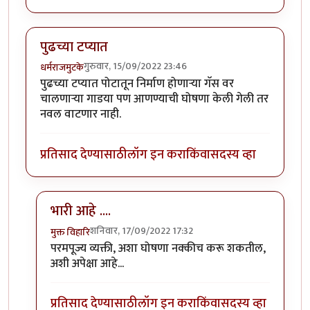
पुढच्या टप्यात
गुरुवार, 15/09/2022 23:46
धर्मराजमुटके
पुढच्या टप्यात पोटातून निर्माण होणार्‍या गॅस वर
चालणार्‍या गाडया पण आणण्याची घोषणा केली गेली तर
नवल वाटणार नाही.
प्रतिसाद देण्यासाठी
लॉग इन करा
किंवा
सदस्य व्हा
भारी आहे ....
शनिवार, 17/09/2022 17:32
मुक्त विहारि
In reply to
पुढच्या टप्यात
by
धर्मराजमुटके
परमपूज्य व्यक्ती, अशा घोषणा नक्कीच करू शकतील,
अशी अपेक्षा आहे...
प्रतिसाद देण्यासाठी
लॉग इन करा
किंवा
सदस्य व्हा