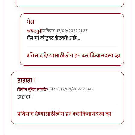
गॅस
शनिवार, 17/09/2022 21:27
कपिलमुनी
In reply to
भारी आहे ....
by
मुक्त विहारि
गॅस चां काँट्रक्ट शेटकडे आहे ..
प्रतिसाद देण्यासाठी
लॉग इन करा
किंवा
सदस्य व्हा
हाहाहा !
शनिवार, 17/09/2022 21:46
बिपीन सुरेश सांगळे
हाहाहा !
प्रतिसाद देण्यासाठी
लॉग इन करा
किंवा
सदस्य व्हा