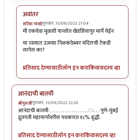
अवांतर
गुरुवार, 15/09/2022 21:04
सतिश गावडे
In reply to
लेख आवडला.. भारी जमला आहे.
by
आनन्दा
मी एकवेळ मुळशी पानशेत खेडशिवापुर मार्गे येईन
या रस्त्यात उजव्या निळकंठेश्र्वर मंदिराची टेकडी
लागेल का?
प्रतिसाद देण्यासाठी
लॉग इन करा
किंवा
सदस्य व्हा
आनंदाची बातमी
गुरुवार, 15/09/2022 22:20
श्रीगुरुजी
आनंदाची बातमी . . . . . . . . . . . . . . . . . .ः. . . पुणे-मुंबई
द्रुतगती महामार्गावरील पथकरात १८% वृद्धी.
प्रतिसाद देण्यासाठी
लॉग इन करा
किंवा
सदस्य व्हा