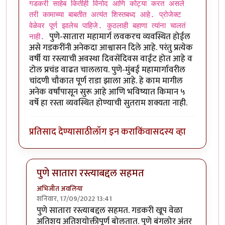
गडकरी साहेब कितीही विनोद आणि कोट्या करत असले
तरी कामाच्या बाबतीत अत्यंत शिस्तबध्द आहे. प्रोजेक्ट
वेळेवर पूर्ण झालेच पाहिजे. कुठलाही बहाणा त्यांना चालतं
पुणे-सातारा महामार्ग लवकरच व्यवस्थित होईल
नाही.
असे गडकरींनी अनेकदा आश्वासन दिले आहे. परंतु प्रत्येक
वर्षी या रस्त्याची अवस्था दिवसेंदिवस वाईट होत आहे व
टोल प्रचंड वाढत चाललाय. पुणे-मुंबई महामार्गावरील
चांदणी चौकात पूर्ण राडा झाला आहे. हे काम मागील
अनेक वर्षांपासून सुरू आहे आणि भविष्यात किमान ५
वर्षे हा रस्ता व्यवस्थित होण्याची सुतराम शक्यता नाही.
प्रतिसाद देण्यासाठी
लॉग इन करा
किंवा
सदस्य व्हा
पुणे सातारा रस्त्याबद्दल सहमत
अभिजीत अवलिया
शनिवार, 17/09/2022 13:41
In reply to
गडकरी साहेब कितीही विनोद आणि
by
श्रीगुरुजी
पुणे सातारा रस्त्याबद्दल सहमत. गडकरी खूप वेळा
अतिशय अतिशयोक्तीपूर्ण बोलतात. पुणे बंगलोर अंतर