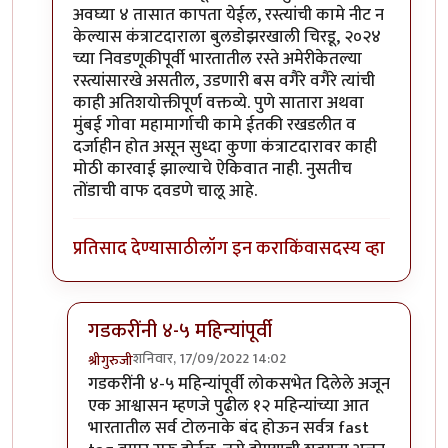
अवघ्या ४ तासात कापता येईल, रस्त्यांची कामे नीट न
केल्यास कंत्राटदाराला बुलडोझरखाली चिरडू, २०२४
च्या निवडणूकीपूर्वी भारतातील रस्ते अमेरीकेतल्या
रस्त्यांसारखे असतील, उडणारी बस वगैरे वगैरे त्यांची
काही अतिशयोक्तीपूर्ण वक्तव्ये. पुणे सातारा अथवा
मुंबई गोवा महामार्गाची कामे ईतकी रखडलीत व
दर्जाहीन होत असून सुध्दा कुणा कंत्राटदारावर काही
मोठी कारवाई झाल्याचे ऐकिवात नाही. नुसतीच
तोंडाची वाफ दवडणे चालू आहे.
प्रतिसाद देण्यासाठी
लॉग इन करा
किंवा
सदस्य व्हा
गडकरींनी ४-५ महिन्यांपूर्वी
शनिवार, 17/09/2022 14:02
श्रीगुरुजी
In reply to
पुणे सातारा रस्त्याबद्दल सहमत
by
अभिजीत अव
गडकरींनी ४-५ महिन्यांपूर्वी लोकसभेत दिलेले अजून
एक आश्वासन म्हणजे पुढील १२ महिन्यांच्या आत
भारतातील सर्व टोलनाके बंद होऊन सर्वत्र fast