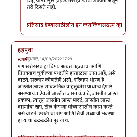
tag वापर सुरू होईल. तसे होण्याची शक्यता अजून
तरी दिसते नाही.
प्रतिसाद देण्यासाठी
लॉग इन करा
किंवा
सदस्य व्हा
हहपुवा
बुधवार, 14/09/2022 17:29
स्वधर्म
पण खरोखरच हा विषय अत्यंत महत्वाचा आणि
तितक्याच चुकीच्या पध्दतीने हाताळला जात आहे, असे
वाटते. सरकार कोणतेही असो, परिवहन धोरण हे
जास्तीत जास्त सार्वजनिक वाहतुकीस प्राधान्य देणारे
असण्याच्या ऐवजी जास्तीत जास्त कंत्राटे, जास्तीत जास्त
प्रकल्प, त्यातून जास्तीत जास्त मलई, जास्तीत जास्त
वाहनांचा खप, टोल कंपन्या यांच्यासाठीच काम करते
असे वाटते. एसटी चा संप आणि तिची सध्याची अवस्था
हा याचा ढळढळीत पुरावाच.