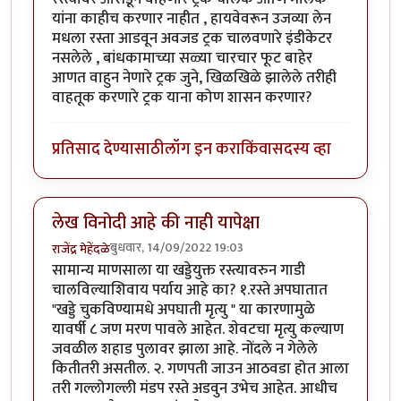
यांना काहीच करणार नाहीत , हायवेवरून उजव्या लेन
मधला रस्ता आडवून अवजड ट्रक चालवणारे इंडीकेटर
नसलेले , बांधकामाच्या सळ्या चारचार फूट बाहेर
आणत वाहुन नेणारे ट्रक जुने, खिळखिळे झालेले तरीही
वाहतूक करणारे ट्रक याना कोण शासन करणार?
प्रतिसाद देण्यासाठी
लॉग इन करा
किंवा
सदस्य व्हा
लेख विनोदी आहे की नाही यापेक्षा
बुधवार, 14/09/2022 19:03
राजेंद्र मेहेंदळे
सामान्य माणसाला या खड्डेयुक्त रस्त्यावरुन गाडी
चालविल्याशिवाय पर्याय आहे का? १.रस्ते अपघातात
"खड्डे चुकविण्यामधे अपघाती मृत्यु " या कारणामुळे
यावर्षी ८ जण मरण पावले आहेत. शेवटचा मृत्यु कल्याण
जवळील शहाड पुलावर झाला आहे. नोंदले न गेलेले
कितीतरी असतील. २. गणपती जाउन आठवडा होत आला
तरी गल्लोगल्ली मंडप रस्ते अडवुन उभेच आहेत. आधीच