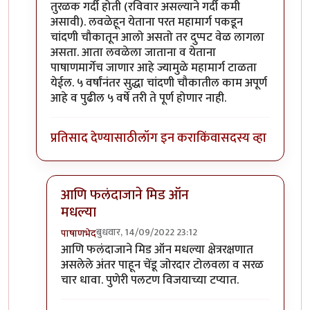
तुरळक गर्दी होती (रविवार असल्याने गर्दी कमी
असावी). लवळेहून येताना परत महामार्ग पकडून
चांदणी चौकातून आलो असतो तर दुप्पट वेळ लागला
असता. आता लवळेला जाताना व येताना
पाषाणमार्गेच जाणार आहे ज्यामुळे महामार्ग टाळता
येईल. ५ वर्षांनंतर सुद्धा चांदणी चौकातील काम अपूर्ण
आहे व पुढील ५ वर्षे तरी ते पूर्ण होणार नाही.
प्रतिसाद देण्यासाठी
लॉग इन करा
किंवा
सदस्य व्हा
आणि फलंदाजाने मिड ऑन
मधल्या
बुधवार, 14/09/2022 23:12
पाषाणभेद
In reply to
परवा पुण्यातून कात्रजमार्गे
by
श्रीगुरुजी
आणि फलंदाजाने मिड ऑन मधल्या क्षेत्ररक्षणात
असलेले अंतर पाहून चेंडू जोरदार टोलवला व सरळ
चार धावा. पुणेरी पलटण विजयाच्या टप्यात.