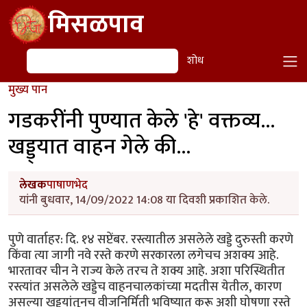
Skip to main content
मिसळपाव
शोध
शोध
मुख्य पान
गडकरींनी पुण्यात केले 'हे' वक्तव्य...
खड्ड्यात वाहन गेले की...
लेखक
पाषाणभेद
यांनी बुधवार, 14/09/2022 14:08 या दिवशी प्रकाशित केले.
पुणे वार्ताहर: दि. १४ सप्टेंबर. रस्त्यातील असलेले खड्डे दुरुस्ती करणे
किंवा त्या जागी नवे रस्ते करणे सरकारला लगेचच अशक्य आहे.
भारतावर चीन ने राज्य केले तरच ते शक्य आहे. अशा परिस्थितीत
रस्त्यांत असलेले खड्डेच वाहनचालकांच्या मदतीस येतील, कारण
असल्या खड्ड्यांतूनच वीजनिर्मिती भविष्यात करू अशी घोषणा रस्ते