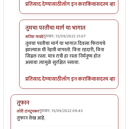
प्रतिसाद देण्यासाठी
लॉग इन करा
किंवा
सदस्य व्हा
तुमचा परतीचा मार्ग या भागात
गुरुवार, 15/09/2022 21:07
सतिश गावडे
In reply to
परवा पुण्यातून कात्रजमार्गे
by
श्रीगुरुजी
तुमचा परतीचा मार्ग या भागात दिवसा फिरायचे
झाल्यास मी नेहमी वापरतो. विना रहदारी, विना
सिग्नल रस्ता. मात्र रात्री हा रस्ता निर्मनुष्य होत
असावा त्यामुळे सुरक्षित नसावा.
प्रतिसाद देण्यासाठी
लॉग इन करा
किंवा
सदस्य व्हा
तुफान
गुरुवार, 15/09/2022 09:45
लॉरी टांगटूंगकर
तुफान लेख आहे.