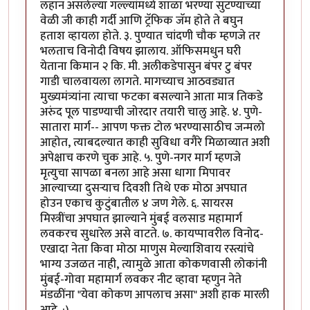
लहान असलेल्या गल्ल्यांमध्ये शाळा भरण्या सुटण्याच्या
वेळी जी काही गर्दी आणि ट्रॅफिक जॅम होते ते बघुन
हताश व्हायला होते. ३. पुण्यात चांदणी चौक म्हणजे तर
भलताच विनोदी विषय झालाय. ऑफिसमधुन घरी
येताना किमान २ कि. मी. अलीकडेपासुन बंपर टु बंपर
गाडी चालवायला लागते. मागच्याच आठवड्यात
मुख्यमंत्र्यांना त्याचा फटका बसल्याने आता मात्र तिकडे
अरुंद पूल पाडण्याची जोरदार तयारी चालु आहे. ४. पुणे-
सातारा मार्ग-- आपण फक्त टोल भरण्यासाठीच जन्मलो
आहोत, त्याबदल्यात काही सुविधा वगैरे मिळाव्यात अशी
अपेक्षाच करणे चुक आहे. ५. पुणे-नगर मार्ग म्हणजे
मृत्युचा सापळा बनला आहे असा धागा मिपावर
आल्याच्या दुसर्‍याच दिवशी तिथे एक मोठा अपघात
होउन एकाच कुटुंबातील ४ जण गेले. ६. सायरस
मिस्त्रींचा अपघात झाल्याने मुंबई वलसाड महामार्ग
लवकरच सुधारेल असे वाटते. ७. कायप्पावरील विनोद-
एखादा नेता किवा मोठा माणुस मेल्याशिवाय रस्त्यांचे
भाग्य उजळत नाही, त्यामुळे आता कोकणवासी लोकांनी
मुंबई-गोवा महामार्ग लवकर नीट व्हावा म्हणुन नेते
मंडळींना "येवा कोकण आपलाच असा" अशी हाक मारली