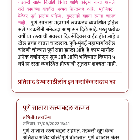
गडकरी साहेब कितीही विनोद आणि कोट्या करत असले
तरी कामाच्या बाबतीत अत्यंत शिस्तबध्द आहे. प्रोजेक्ट
वेळेवर पूर्ण झालेच पाहिजे. कुठलाही बहाणा त्यांना चालतं
पुणे-सातारा महामार्ग लवकरच व्यवस्थित होईल
नाही.
असे गडकरींनी अनेकदा आश्वासन दिले आहे. परंतु प्रत्येक
वर्षी या रस्त्याची अवस्था दिवसेंदिवस वाईट होत आहे व
टोल प्रचंड वाढत चाललाय. पुणे-मुंबई महामार्गावरील
चांदणी चौकात पूर्ण राडा झाला आहे. हे काम मागील
अनेक वर्षांपासून सुरू आहे आणि भविष्यात किमान ५
वर्षे हा रस्ता व्यवस्थित होण्याची सुतराम शक्यता नाही.
प्रतिसाद देण्यासाठी
लॉग इन करा
किंवा
सदस्य व्हा
पुणे सातारा रस्त्याबद्दल सहमत
अभिजीत अवलिया
शनिवार, 17/09/2022 13:41
In reply to
गडकरी साहेब कितीही विनोद आणि
by
श्रीगुरुजी
पुणे सातारा रस्त्याबद्दल सहमत. गडकरी खूप वेळा
अतिशय अतिशयोक्तीपूर्ण बोलतात. पुणे बंगलोर अंतर