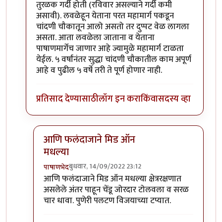
तुरळक गर्दी होती (रविवार असल्याने गर्दी कमी
असावी). लवळेहून येताना परत महामार्ग पकडून
चांदणी चौकातून आलो असतो तर दुप्पट वेळ लागला
असता. आता लवळेला जाताना व येताना
पाषाणमार्गेच जाणार आहे ज्यामुळे महामार्ग टाळता
येईल. ५ वर्षांनंतर सुद्धा चांदणी चौकातील काम अपूर्ण
आहे व पुढील ५ वर्षे तरी ते पूर्ण होणार नाही.
प्रतिसाद देण्यासाठी
लॉग इन करा
किंवा
सदस्य व्हा
आणि फलंदाजाने मिड ऑन
मधल्या
बुधवार, 14/09/2022 23:12
पाषाणभेद
In reply to
परवा पुण्यातून कात्रजमार्गे
by
श्रीगुरुजी
आणि फलंदाजाने मिड ऑन मधल्या क्षेत्ररक्षणात
असलेले अंतर पाहून चेंडू जोरदार टोलवला व सरळ
चार धावा. पुणेरी पलटण विजयाच्या टप्यात.