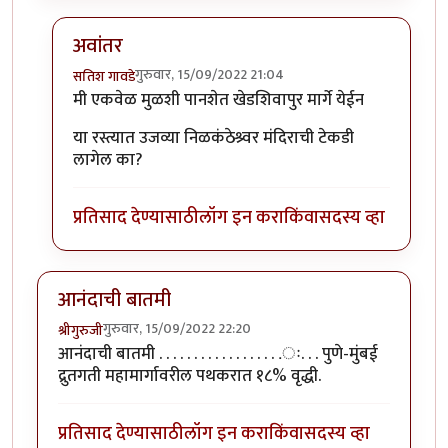
अवांतर
गुरुवार, 15/09/2022 21:04
सतिश गावडे
In reply to
लेख आवडला.. भारी जमला आहे.
by
आनन्दा
मी एकवेळ मुळशी पानशेत खेडशिवापुर मार्गे येईन
या रस्त्यात उजव्या निळकंठेश्र्वर मंदिराची टेकडी
लागेल का?
प्रतिसाद देण्यासाठी
लॉग इन करा
किंवा
सदस्य व्हा
आनंदाची बातमी
गुरुवार, 15/09/2022 22:20
श्रीगुरुजी
आनंदाची बातमी . . . . . . . . . . . . . . . . . .ः. . . पुणे-मुंबई
द्रुतगती महामार्गावरील पथकरात १८% वृद्धी.
प्रतिसाद देण्यासाठी
लॉग इन करा
किंवा
सदस्य व्हा