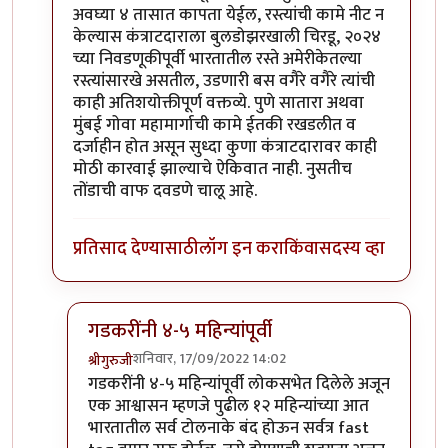
अवघ्या ४ तासात कापता येईल, रस्त्यांची कामे नीट न
केल्यास कंत्राटदाराला बुलडोझरखाली चिरडू, २०२४
च्या निवडणूकीपूर्वी भारतातील रस्ते अमेरीकेतल्या
रस्त्यांसारखे असतील, उडणारी बस वगैरे वगैरे त्यांची
काही अतिशयोक्तीपूर्ण वक्तव्ये. पुणे सातारा अथवा
मुंबई गोवा महामार्गाची कामे ईतकी रखडलीत व
दर्जाहीन होत असून सुध्दा कुणा कंत्राटदारावर काही
मोठी कारवाई झाल्याचे ऐकिवात नाही. नुसतीच
तोंडाची वाफ दवडणे चालू आहे.
प्रतिसाद देण्यासाठी
लॉग इन करा
किंवा
सदस्य व्हा
गडकरींनी ४-५ महिन्यांपूर्वी
शनिवार, 17/09/2022 14:02
श्रीगुरुजी
In reply to
पुणे सातारा रस्त्याबद्दल सहमत
by
अभिजीत अव
गडकरींनी ४-५ महिन्यांपूर्वी लोकसभेत दिलेले अजून
एक आश्वासन म्हणजे पुढील १२ महिन्यांच्या आत
भारतातील सर्व टोलनाके बंद होऊन सर्वत्र fast