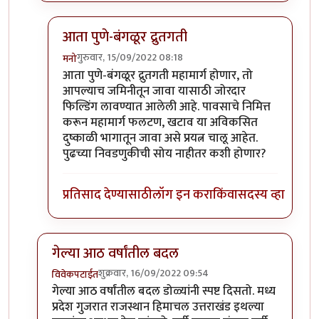
आता पुणे-बंगळूर द्रुतगती
गुरुवार, 15/09/2022 08:18
मनो
In reply to
+१०००
by
टर्मीनेटर
आता पुणे-बंगळूर द्रुतगती महामार्ग होणार, तो
आपल्याच जमिनीतून जावा यासाठी जोरदार
फिल्डिंग लावण्यात आलेली आहे. पावसाचे निमित्त
करून महामार्ग फलटण, खटाव या अविकसित
दुष्काळी भागातून जावा असे प्रयत्न चालू आहेत.
पुढच्या निवडणुकीची सोय नाहीतर कशी होणार?
प्रतिसाद देण्यासाठी
लॉग इन करा
किंवा
सदस्य व्हा
गेल्या आठ वर्षांतील बदल
शुक्रवार, 16/09/2022 09:54
विवेकपटाईत
In reply to
हहपुवा
by
स्वधर्म
गेल्या आठ वर्षांतील बदल डोळ्यांनी स्पष्ट दिसतो. मध्य
प्रदेश गुजरात राजस्थान हिमाचल उत्तराखंड इथल्या