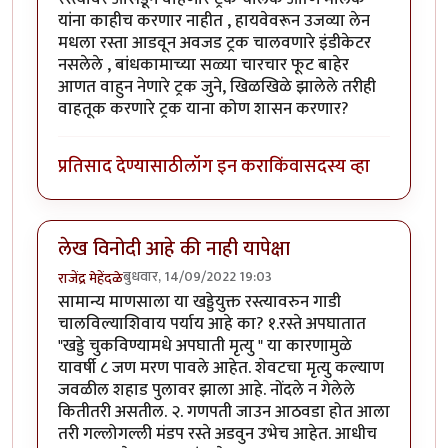
यांना काहीच करणार नाहीत , हायवेवरून उजव्या लेन
मधला रस्ता आडवून अवजड ट्रक चालवणारे इंडीकेटर
नसलेले , बांधकामाच्या सळ्या चारचार फूट बाहेर
आणत वाहुन नेणारे ट्रक जुने, खिळखिळे झालेले तरीही
वाहतूक करणारे ट्रक याना कोण शासन करणार?
प्रतिसाद देण्यासाठी
लॉग इन करा
किंवा
सदस्य व्हा
लेख विनोदी आहे की नाही यापेक्षा
बुधवार, 14/09/2022 19:03
राजेंद्र मेहेंदळे
सामान्य माणसाला या खड्डेयुक्त रस्त्यावरुन गाडी
चालविल्याशिवाय पर्याय आहे का? १.रस्ते अपघातात
"खड्डे चुकविण्यामधे अपघाती मृत्यु " या कारणामुळे
यावर्षी ८ जण मरण पावले आहेत. शेवटचा मृत्यु कल्याण
जवळील शहाड पुलावर झाला आहे. नोंदले न गेलेले
कितीतरी असतील. २. गणपती जाउन आठवडा होत आला
तरी गल्लोगल्ली मंडप रस्ते अडवुन उभेच आहेत. आधीच