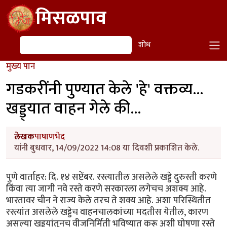
Skip to main content
मिसळपाव
शोध
शोध
मुख्य पान
गडकरींनी पुण्यात केले 'हे' वक्तव्य...
खड्ड्यात वाहन गेले की...
लेखक
पाषाणभेद
यांनी बुधवार, 14/09/2022 14:08 या दिवशी प्रकाशित केले.
पुणे वार्ताहर: दि. १४ सप्टेंबर. रस्त्यातील असलेले खड्डे दुरुस्ती करणे
किंवा त्या जागी नवे रस्ते करणे सरकारला लगेचच अशक्य आहे.
भारतावर चीन ने राज्य केले तरच ते शक्य आहे. अशा परिस्थितीत
रस्त्यांत असलेले खड्डेच वाहनचालकांच्या मदतीस येतील, कारण
असल्या खड्ड्यांतूनच वीजनिर्मिती भविष्यात करू अशी घोषणा रस्ते