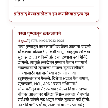
आहे. :)
प्रतिसाद देण्यासाठी
लॉग इन करा
किंवा
सदस्य व्हा
परवा पुण्यातून कात्रजमार्गे
बुधवार, 14/09/2022 20:28
श्रीगुरुजी
In reply to
लेख विनोदी आहे की नाही यापेक्षा
by
राजेंद्र मेहेंदळ
परवा पुण्यातून कात्रजमार्गे लवळेला जाताना चांदणी
चौकाच्या अलिकडे १ किमी पासून वाहतूक खोळंबा
सुरू झाला. ते १ किमी अंतर काटण्यास २० मिनिटे
लागली. त्यामुळे लवळेतून पुण्यात येतान महामार्ग
टाळण्यासाठी सूसवरून पाषाण-सुतारवाडीकडे
जाण्यासाठी महामार्गाच्या वरून जाणाऱ्या
उड्डाणपुलावरून गेललो. दिशेचा अंदाज घेत पाषाण,
सुतारवाडी, NCL, ARDE वरून अभिमानश्री
सोसायटीतून बाणेर रस्त्यावर येऊन विद्यापीठाच्या
चौकात आल्यावर पहिला सिग्नल लागला. येथपर्यंत
सर्व.रस्ते चांगले रूंद असून अत्यंत तुरळक गर्दी होती.
नंतर विद्यापीठ चौक, सेनापती बापट रस्ता येथेही