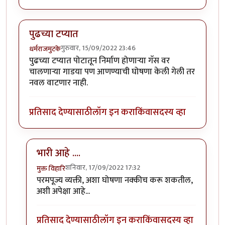
पुढच्या टप्यात
गुरुवार, 15/09/2022 23:46
धर्मराजमुटके
पुढच्या टप्यात पोटातून निर्माण होणार्‍या गॅस वर
चालणार्‍या गाडया पण आणण्याची घोषणा केली गेली तर
नवल वाटणार नाही.
प्रतिसाद देण्यासाठी
लॉग इन करा
किंवा
सदस्य व्हा
भारी आहे ....
शनिवार, 17/09/2022 17:32
मुक्त विहारि
In reply to
पुढच्या टप्यात
by
धर्मराजमुटके
परमपूज्य व्यक्ती, अशा घोषणा नक्कीच करू शकतील,
अशी अपेक्षा आहे...
प्रतिसाद देण्यासाठी
लॉग इन करा
किंवा
सदस्य व्हा