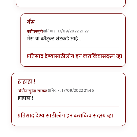
गॅस
शनिवार, 17/09/2022 21:27
कपिलमुनी
In reply to
भारी आहे ....
by
मुक्त विहारि
गॅस चां काँट्रक्ट शेटकडे आहे ..
प्रतिसाद देण्यासाठी
लॉग इन करा
किंवा
सदस्य व्हा
हाहाहा !
शनिवार, 17/09/2022 21:46
बिपीन सुरेश सांगळे
हाहाहा !
प्रतिसाद देण्यासाठी
लॉग इन करा
किंवा
सदस्य व्हा