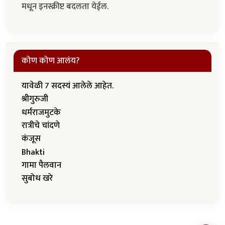
मधून इनस्क्रीप्ट बदलता येईल.
कोण कोण आलंय?
यावेळी 7 सदस्यं आलेले आहेत.
श्रीगुरुजी
धर्मराजमुटके
रात्रीचे चांदणे
कंजूस
Bhakti
गामा पैलवान
सुबोध खरे