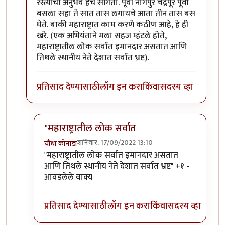
रस्त्यांचा अनुभव हेच सांगतो. पूर्वी नागपुर चंद्रपूर पूर्वी
बसला सहा ते सात तास लगायचे आता तीन तास बस
घेते. बाकी महाराष्ट्रात काम करणे कठीण आहे, हे ही
खरे. (एक अभियंताने मला सहज म्हंटले होते,
महाराष्ट्रातील लोक सर्वात इमानदार असतात आणि
तिथले स्थानीय नेते देशात सर्वात भ्रष्ट).
प्रतिसाद देण्यासाठी
लॉग इन करा
किंवा
सदस्य व्हा
"महाराष्ट्रातील लोक सर्वात
शनिवार, 17/09/2022 13:10
चौथा कोनाडा
In reply to
गेल्या आठ वर्षांतील बदल
by
विवेकपटाईत
"महाराष्ट्रातील लोक सर्वात इमानदार असतात
आणि तिथले स्थानीय नेते देशात सर्वात भ्रष्ट" +१ -
आवडलेले वाक्य
प्रतिसाद देण्यासाठी
लॉग इन करा
किंवा
सदस्य व्हा