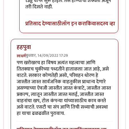
tag वापर सुरू होईल. तसे होण्याची शक्यता अजून
तरी दिसते नाही.
प्रतिसाद देण्यासाठी
लॉग इन करा
किंवा
सदस्य व्हा
हहपुवा
बुधवार, 14/09/2022 17:29
स्वधर्म
पण खरोखरच हा विषय अत्यंत महत्वाचा आणि
तितक्याच चुकीच्या पध्दतीने हाताळला जात आहे, असे
वाटते. सरकार कोणतेही असो, परिवहन धोरण हे
जास्तीत जास्त सार्वजनिक वाहतुकीस प्राधान्य देणारे
असण्याच्या ऐवजी जास्तीत जास्त कंत्राटे, जास्तीत जास्त
प्रकल्प, त्यातून जास्तीत जास्त मलई, जास्तीत जास्त
वाहनांचा खप, टोल कंपन्या यांच्यासाठीच काम करते
असे वाटते. एसटी चा संप आणि तिची सध्याची अवस्था
हा याचा ढळढळीत पुरावाच.