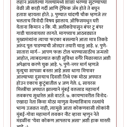
लहान असलेल्या गल्ल्यांमध्ये शाळा भरण्या सुटण्याच्या
वेळी जी काही गर्दी आणि ट्रॅफिक जॅम होते ते बघुन
हताश व्हायला होते. ३. पुण्यात चांदणी चौक म्हणजे तर
भलताच विनोदी विषय झालाय. ऑफिसमधुन घरी
येताना किमान २ कि. मी. अलीकडेपासुन बंपर टु बंपर
गाडी चालवायला लागते. मागच्याच आठवड्यात
मुख्यमंत्र्यांना त्याचा फटका बसल्याने आता मात्र तिकडे
अरुंद पूल पाडण्याची जोरदार तयारी चालु आहे. ४. पुणे-
सातारा मार्ग-- आपण फक्त टोल भरण्यासाठीच जन्मलो
आहोत, त्याबदल्यात काही सुविधा वगैरे मिळाव्यात अशी
अपेक्षाच करणे चुक आहे. ५. पुणे-नगर मार्ग म्हणजे
मृत्युचा सापळा बनला आहे असा धागा मिपावर
आल्याच्या दुसर्‍याच दिवशी तिथे एक मोठा अपघात
होउन एकाच कुटुंबातील ४ जण गेले. ६. सायरस
मिस्त्रींचा अपघात झाल्याने मुंबई वलसाड महामार्ग
लवकरच सुधारेल असे वाटते. ७. कायप्पावरील विनोद-
एखादा नेता किवा मोठा माणुस मेल्याशिवाय रस्त्यांचे
भाग्य उजळत नाही, त्यामुळे आता कोकणवासी लोकांनी
मुंबई-गोवा महामार्ग लवकर नीट व्हावा म्हणुन नेते
मंडळींना "येवा कोकण आपलाच असा" अशी हाक मारली