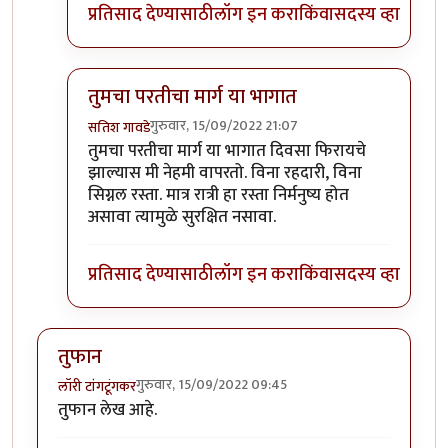
प्रतिसाद देण्यासाठी
लॉग इन करा
किंवा
सदस्य व्हा
तुमचा परतीचा मार्ग या भागात
गुरुवार, 15/09/2022 21:07
सतिश गावडे
In reply to
परवा पुण्यातून कात्रजमार्गे
by
श्रीगुरुजी
तुमचा परतीचा मार्ग या भागात दिवसा फिरायचे
झाल्यास मी नेहमी वापरतो. विना रहदारी, विना
सिग्नल रस्ता. मात्र रात्री हा रस्ता निर्मनुष्य होत
असावा त्यामुळे सुरक्षित नसावा.
प्रतिसाद देण्यासाठी
लॉग इन करा
किंवा
सदस्य व्हा
तुफान
गुरुवार, 15/09/2022 09:45
लॉरी टांगटूंगकर
तुफान लेख आहे.