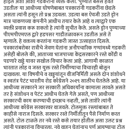
होईल अशी आशा गडकरींनी व्यक्त केली. 'पुण्यात बसेस हवेत
उडतील' या आधीच्या घोषणेबाबत पत्रकारांनी गडकरींना छेडले
असता त्यांनी हसून तो प्रश्न उडवला. उडत्या बस ऐवजी उडते ड्रोन
मात्र चाकणच्या कंपनीने आधीच तयार केले आहे व त्याद्वारे एक
व्यक्ती प्रवास करू शकतो हे त्यांनी सुचीत केले. असले ड्रोन पुण्याच्या
पीएमपीएमएल द्वारे हडपसर गाडीतळावरून उडतील असे ते
म्हणाले. हे वक्तव्य करतांना गडकरी जास्त उत्साहात दिसले.
पत्रकारांबरोबर रात्रीचे जेवण घेतांना अनौपचारिक गप्पांमध्ये गडकरी
असेही बोलले की, आताच्या भाजपाच्या केंद्रसरकारने रस्ते कोंडी व
पडणारे खड्डे यावर सखोल विचार केला आहे. आगामी काळात
भारतात लोह व जस्त युक्त रस्ते निर्मीण्याचा विचारही बोलून
दाखवला. या विषयीचे व खड्ड्यांतून वीजनिर्मिती असले दोन शंशोधने
व स्वतंत्र पेटंट भारतीय रोड काँग्रेसने २०१९ सालीच घेतलेले आहे. या
आधीच्या सरकारने जर सरकारी अधिकार्यांना कामाला लावले असते
तर हे संशोधन व पेटंट आधीच घेतले गेले असते, पण आधीच्या
सरकारची काम करण्याची इच्छाच नव्हती, असे ताशेरे त्यांनी
आधीच्या काँग्रेस सरकारवर वाजवले. टोलमुक्त रस्त्यांबाबत ते
काहीसे नाराज दिसले. सरकार रस्ते निर्मीतीतून पैसे निर्माण करत
असते. टोल टाळले तर नवे रस्ते कसे तयार होतील असा उलट प्रश्न
त्यांनी पत्रकारांना विचारला. नवे वाहन घेतांनाच पूर्ण आयुष्याचा टोल