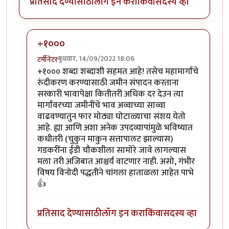
प्रतिसाद देण्यासाठी
लॉग इन करा
किंवा
सदस्य व्हा
+१०००
बुधवार, 14/09/2022 18:06
टर्मीनेटर
In reply to
हहपुवा
by
स्वधर्म
+१००० शब्दा शब्दाशी सहमत आहे! तसेच महामार्गांचे
रुंदीकरण करण्यासाठी जमीन संपादन करताना
सरकारी भावापेक्षा कितीतरी अधिक दर देउन त्या
मार्गांवरच्या जमीनींचे भाव अव्वाच्या साव्वा
वाढवण्यातुन फार मोठ्या घोटाळ्याचा संशय येतो
आहे. ह्या आणि अशा अनेक उपदव्यापांमुळे भविष्यात
कधीतरी (चुकुन माकुन सत्तापालट झाल्यास)
गडकरींना ईडी चौकशीला सामोरे जावे लागल्यास
मला तरी अजिबात आश्चर्य वाटणार नाही. असो, गंभीर
विषय विनोदी पद्धतीने चांगला हाताळला आहेत पाभे
👍
प्रतिसाद देण्यासाठी
लॉग इन करा
किंवा
सदस्य व्हा