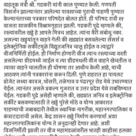
वाहतूक मंत्री श्री. गडकरी यांनी काल पुण्यात केली. गणपती
विसर्जन झाल्यानंतर आलेल्या पावसाच्या पुराची पाहणी पुण्यात
केल्यानंतरच्या पत्रकार परिषदेत बोलत होते. ही परिषद रात्री ११
वाजता शासकीय विश्रामगृहात झाली. गडकरी पुढे म्हणाले की,
रस्त्यांवरील खड्डे हे आपले मित्रच आहेत. त्यांना वैरी संबोधू नका.
असल्या खड्ड्यांतून वाहने गेली की खड्यांत बसवलेल्या सेंसर्स व
इलेक्ट्रॉनिक सर्कीटमुळे विद्यूतजनित्र चालू होईल व त्याद्वारे
वीजनिर्मिती होईल. ही निर्माण होणारी वीज त्याच रस्त्याच्या वरती
असलेल्या ग्रीडमध्ये जाईल व त्या ग्रीडमधली वीज वाहने खेचतील व
त्यावर वाहने चालतील ही घोषणा तर आधीच केली आहे, याची
आठवण त्यांनी पत्रकारांना करून दिली. पुणे शहरात हा पायलट
प्रोजेट सध्या कात्रज, भोसरी, तळेगाव व पंढरपूर रोड येथे उभारण्यात
येईल. त्यानंतर असले प्रकल्प गुजरात व उत्तर प्रदेश येथे राबविण्यात
येईल. गडकरी पुढे असेही म्हणाले की, खड्यांत जनित्र व इलेक्ट्रॉनिक
सर्कीट बसवण्यासाठी ते खड्डे पुरेसे मोठे व योग्य आकारात
पाडण्याची जबाबदारी तेथील स्थानिक नागरीक, महानगरपालिका व
कंत्राटदारांची असेल. केंद्र शासन खड्डे निर्माण करणार्या अशा
महानगरपालिकांना योग्य ते अनुदानही देणार आहे. अशी
विजनिर्मीती झाली तर वीज महामंडळांवरील भारही काहीसा हलका