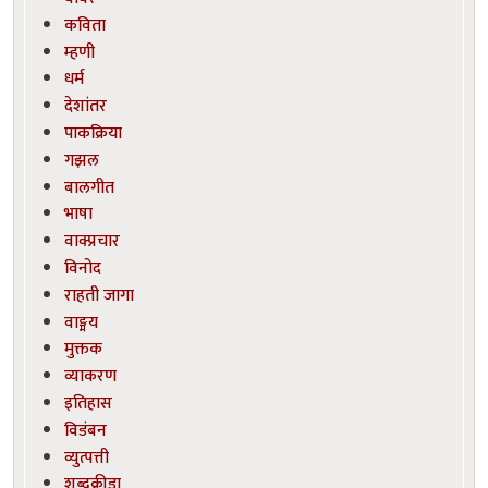
कविता
म्हणी
धर्म
देशांतर
पाकक्रिया
गझल
बालगीत
भाषा
वाक्प्रचार
विनोद
राहती जागा
वाङ्मय
मुक्तक
व्याकरण
इतिहास
विडंबन
व्युत्पत्ती
शब्दक्रीडा