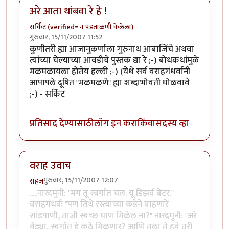
अरे आता थांबवा रे हे !
सर्किट (verified= न पडताळणी केलेला)
गुरुवार, 15/11/2007 11:52
कुणीतरी ह्या आजानुकर्णाला गुरुनाथ आबाजिंचे अथवा
त्यांच्या चेल्याच्या आवडीचे पुस्तक द्या रे ;-) बोधकथांमुळे
मळमळायला होतेय हल्ली ;-) (येथे सर्व वराहगंधर्वांनी
आपापले दूषित "मळमळणे" ह्या शब्दाभोवती घोळवावे
;-) - सर्किट
प्रतिसाद देण्यासाठी
लॉग इन करा
किंवा
सदस्य व्हा
वराह उवाच
गुरुवार, 15/11/2007 12:07
सहज
.....नारदमुनी: "मग तू स्वर्गात चल. यू डिझर्व बेटर."
वराहगंधर्वः "पण तिथे रस्त्याच्या कडेने वाहणारे
सांडपाणी, ताजी स्वच्छ घाण मिळेल ना?" नारदमुनी: "अरे
वेड्या, स्वर्गात हे कुठे मिळणार? आणि तुला ते हवे तरी