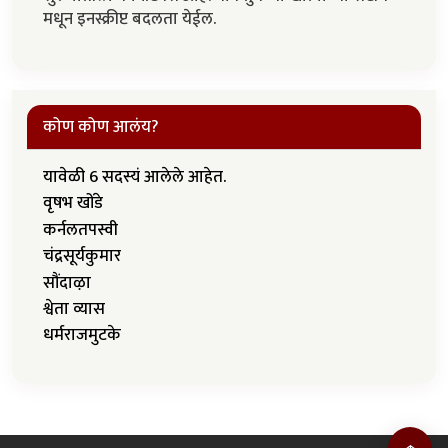
मधून इनस्क्रीप्ट बदलता येईल.
कोण कोण आलंय?
यावेळी 6 सदस्यं आलेले आहेत.
वृषभ खोंडे
कर्नलतपस्वी
चंद्रसूर्यकुमार
सौंदाऴा
श्वेता व्यास
धर्मराजमुटके