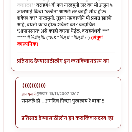
कशाला?"
वराहगंधर्वः पण नारदमुनी जर का मी अजुन ५
जातभाई किंवा "क्लोन" आणले तर काही सोय होऊ
शकेल का? नारदमुनी: तुझ्या नम्रवाणीने मी प्रसन्न झालो
आहे, बघतो काय होऊ शकेल का? कदाचित
"आपापसात" असे काही करता येईल. वराहगंधर्वः ****
***** #%#$% (*&&^%$# ^%$# :-)
(संपूर्ण
काल्पनिक)
प्रतिसाद देण्यासाठी
लॉग इन करा
किंवा
सदस्य व्हा
:)))))))))))))
गुरुवार, 15/11/2007 12:17
आनंदयात्री
In reply to
वराह उवाच
by
सहज
समजले हो ... अगदिच पिच्छा पुरवलाय रे बाबा !!
प्रतिसाद देण्यासाठी
लॉग इन करा
किंवा
सदस्य व्हा