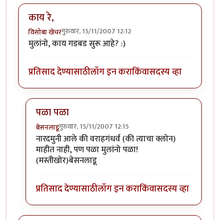
काय रे,
गुरुवार, 15/11/2007 12:12
विसोबा खेचर
मुलांनो, काय गडबड सुरू आहे? :)
प्रतिसाद देण्यासाठी
लॉग इन करा
किंवा
सदस्य व्हा
पळा पळा
गुरुवार, 15/11/2007 12:15
बेसनलाडू
In reply to
काय रे,
by
विसोबा खेचर
नारदमुनी आले की वराहगंधर्व (की त्याचा क्लोन)
माहीत नाही, पण पळा मुलांनो पळा!
(मस्तीखोर)बेसनलाडू
प्रतिसाद देण्यासाठी
लॉग इन करा
किंवा
सदस्य व्हा