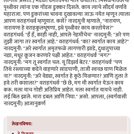
लागला असता.) मंडळी करांविषयी नंतर कधीतरी. मिसळपाववरच!
पृथ्वीवर त्यांना एक गोंडस डुक्कर दिसले. काय त्याचे सौंदर्य वर्णावे
महाराजा. पण डुकरांच्या भावना दुखावल्या जाऊ नयेत म्हणून त्याला
आपण वराहगंधर्व म्हणूयात. कसें? नारदमुनी म्हणाले, "नारायण,
नारायण! हे वराहकुलभूषणा, इथे पृथ्वीवर काय करतोयेस?"
वराहगंधर्व: "हँ हँ, काही नाही, आपले नेहमीचेच" नारदमुनी: "अरे पण
तुझी जागा तर स्वर्गात आहे." वराहगंधर्व: "का? स्वर्गात काय आहे?"
नारदमुनी: "अरे स्वर्गात अमृतफळे लागणारी झाडे, दुधातुपाच्या
नद्या, मधूर कूजन करणारे पक्षी आहेत." वराहगंधर्वः "मग?"
नारदमुनी: "मग तू स्वर्गात चल. यू डिझर्व बेटर." वराहगंधर्वः "पण
तिथे रस्त्याच्या कडेने वाहणारे सांडपाणी, ताजी स्वच्छ घाण मिळेल
ना?" नारदमुनी: "अरे वेड्या, स्वर्गात हे कुठे मिळणार? आणि तुला ते
हवे तरी कशाला?" वराहगंधर्वः "छे छे, मग मी स्वर्गात येऊन काय
करू. मला याच गोष्टी अतिप्रिय आहेत. मला स्वर्गात यायचे नाही.
लई बिल झाले. मारा डबल आणि निघा." असो. आपला, (स्वर्गवासी
नारदमुनी) आजानुकर्ण
लेखनविषय:
हे ठिकाण