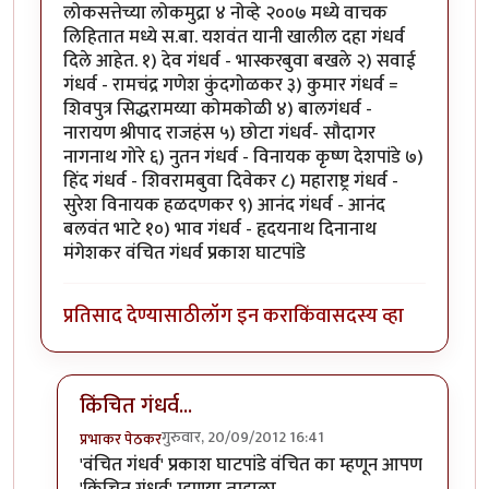
लोकसत्तेच्या लोकमुद्रा ४ नोव्हे २००७ मध्ये वाचक
लिहितात मध्ये स.बा. यशवंत यानी खालील दहा गंधर्व
दिले आहेत. १) देव गंधर्व - भास्करबुवा बखले २) सवाई
गंधर्व - रामचंद्र गणेश कुंदगोळकर ३) कुमार गंधर्व =
शिवपुत्र सिद्धरामय्या कोमकोळी ४) बालगंधर्व -
नारायण श्रीपाद राजहंस ५) छोटा गंधर्व- सौदागर
नागनाथ गोरे ६) नुतन गंधर्व - विनायक कृष्ण देशपांडे ७)
हिंद गंधर्व - शिवरामबुवा दिवेकर ८) महाराष्ट्र गंधर्व -
सुरेश विनायक हळदणकर ९) आनंद गंधर्व - आनंद
बलवंत भाटे १०) भाव गंधर्व - हृदयनाथ दिनानाथ
मंगेशकर वंचित गंधर्व प्रकाश घाटपांडे
प्रतिसाद देण्यासाठी
लॉग इन करा
किंवा
सदस्य व्हा
किंचित गंधर्व...
गुरुवार, 20/09/2012 16:41
प्रभाकर पेठकर
In reply to
हा कंचा नवा गंधर्व
by
प्रकाश घाटपांडे
'वंचित गंधर्व' प्रकाश घाटपांडे वंचित का म्हणून आपण
'किंचित गंधर्व' म्हणूया तुम्हाला.