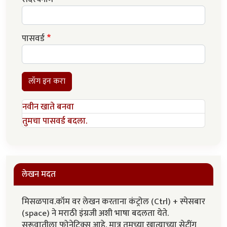
पासवर्ड
लॉग इन करा
नवीन खाते बनवा
तुमचा पासवर्ड बदला.
लेखन मदत
मिसळपाव.कॉम वर लेखन करताना कंट्रोल (Ctrl) + स्पेसबार
(space) ने मराठी इंग्रजी अशी भाषा बदलता येते.
सुरूवातीला फोनेटिक्स आहे. मात्र तुमच्या खात्याच्या सेटींग