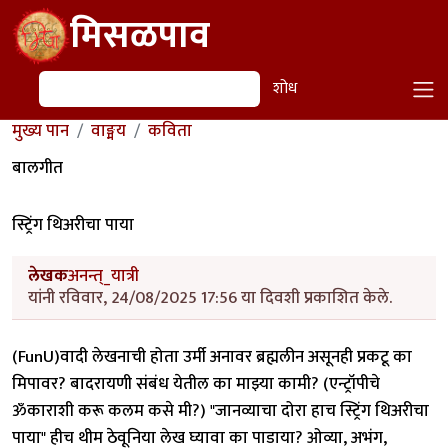
Skip to main content
मिसळपाव
शोध
शोध
मुख्य पान
वाङ्मय
कविता
बालगीत
स्ट्रिंग थिअरीचा पाया
लेखक
अनन्त्_यात्री
यांनी रविवार, 24/08/2025 17:56 या दिवशी प्रकाशित केले.
(FunU)वादी लेखनाची होता उर्मी अनावर ब्रह्मलीन असूनही प्रकटू का
मिपावर? बादरायणी संबंध येतील का माझ्या कामी? (एन्ट्रॉपीचे
ॐकाराशी करू कलम कसे मी?) "जानव्याचा दोरा हाच स्ट्रिंग थिअरीचा
पाया" हीच थीम ठेवूनिया लेख घ्यावा का पाडाया? ओव्या, अभंग,