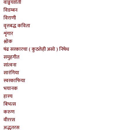
वाङ्मयशेती
विडम्बन
विराणी
वृत्तबद्ध कविता
शृंगार
श्लोक
षंढ सरकारचा ( कुठलेही असो ) निषेध
समुहगीत
सांत्वना
सारंगिया
स्वरकाफिया
भयानक
हास्य
बिभत्स
करुण
वीररस
अद्भुतरस