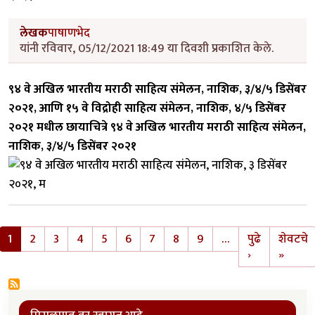
लेखक
पाषाणभेद
यांनी रविवार, 05/12/2021 18:49 या दिवशी प्रकाशित केले.
९४ वे अखिल भारतीय मराठी साहित्य संमेलन, नाशिक, ३/४/५ डिसेंबर
२०२१, आणि १५ वे विद्रोही साहित्य संमेलन, नाशिक, ४/५ डिसेंबर
२०२१ मधील छायाचित्रे
९४ वे अखिल भारतीय मराठी साहित्य संमेलन,
नाशिक, ३/४/५ डिसेंबर २०२१
Pagination
1
2
3
4
5
6
7
8
9
…
पुढे
शेवटचे
Next page
Last 
›
»