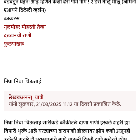
बडबडून घेईन! आई म्हणते कशी ढेरी पॉम पॉम ! २ ढेरी गोलू मोलू (जेमिनी
एआयने दिलेली व्हर्शन)
काव्यरस
गुलमोहर मोहरतो तेव्हा
दख्खनची राणी
फुलपाखरू
निघा निघा चिऊताई
लेखक
अनन्त्_यात्री
यांनी शुक्रवार, 21/03/2025 11:12 या दिवशी प्रकाशित केले.
निघा निघा चिऊताई सारीकडे काँक्रीटले दाणा पाणी हरवले शहरी ह्या
विषारी धुरके आले घरट्याच्या दारापाशी डोळ्यावर झोप कशी अजूनही
उरलेली पाखरे ही भयसूचनांचे गाणे गाऊनी टिपती दाणे अखेरचे झोपू