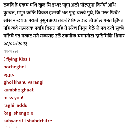
लववि हे एकच मथि खुल मि इथ्वर पहुन अलो पौल्खुना विर्नर्या अधि
कुन्वत, मगुन कप्ति विकत हस्नर्या अत पुन्ह चलवे पुधे, कि परत फिर्वे?
सोस न-लयक पयन्चे पुसुन अव्घे तकवे? प्रेमल श्ब्दन्चि ओल मनत र्झिपत
नहि व्हवे नत्मस्त्क पयहि दिसत नहि ते सरेच निगुन गेले जे पय दरवे सुच्ले
मतिचे पत मत्कट मगे मज्यसह उर्ले टंकनीक चमनगोटा दाढिमिशि श्निवार
०८/०७/२०२३
काव्यरस
( flying Kiss )
bocheghol
eggs
ghol khanu varangi
kumbhe ghaat
miss you!
raghi laddu
Ragi shengole
sahyadritil shabdchitre