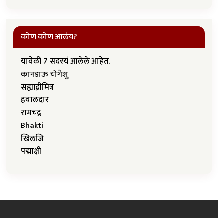
कोण कोण आलंय?
यावेळी 7 सदस्यं आलेले आहेत.
कानडाऊ योगेशु
सह्याद्रीमित्र
हवालदार
रामचंद्र
Bhakti
खिलजि
पद्माक्षी