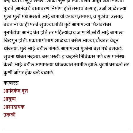
उन्हाळ्याची सुट्टी संपली. शाळा सुरू झाल्या. वसंत ऋतूत जशी पालवी
फुटते ,आनंदाचे वातावरण निर्माण होते तसाच उत्साह, उर्जा शाळेतल्या
मुला मुलीं मधे असतो. आई बापाची लगबग,तगमग, व मुलांचा उत्साह
बघताना काही पंक्ती सुचल्या.मोठी मुले आपापल्या मित्रांबरोबर
पुनर्भेटीचा आनंद घेत होते तर पहिल्यांदाच जाणारी,छोटी आई बापाला
बिलगुन होती. एकामागोमाग शाळेच्या बसेस आल्या,चौकात येवून
थांबल्या. मुले आई-वडील पांगले. आपापल्या मुलांना बस मधे बसवले.
सुचना थांबत नव्हत्या. बस भरली. ड्रायव्हरने निर्विकार पणे बस मार्गस्थ
केली. आई-वडील आपापल्या घोळक्यात सामील झाले. कुणी घराकडे तर
कुणी जाॅगर ट्रॅक कडे वळाले.
काव्यरस
आनंदकंद वृत्त
आयुष्य
आशादायक
उकळी