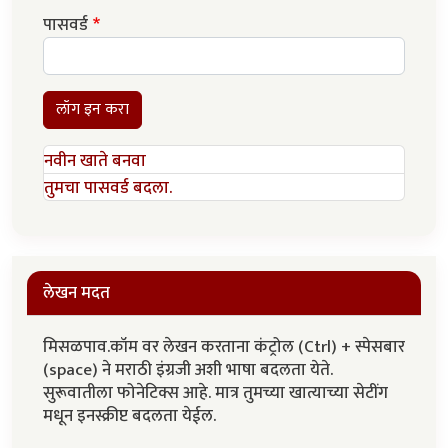
पासवर्ड
लॉग इन करा
नवीन खाते बनवा
तुमचा पासवर्ड बदला.
लेखन मदत
मिसळपाव.कॉम वर लेखन करताना कंट्रोल (Ctrl) + स्पेसबार
(space) ने मराठी इंग्रजी अशी भाषा बदलता येते.
सुरूवातीला फोनेटिक्स आहे. मात्र तुमच्या खात्याच्या सेटींग
मधून इनस्क्रीप्ट बदलता येईल.