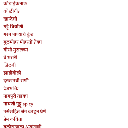
कोडाईकनाल
कोळीगीत
खान्देशी
गट्टे बिर्याणी
गरम पाण्याचे कुंड
गुलमोहर मोहरतो तेव्हा
गोभी मुसल्लम
घे भरारी
जिलबी
झाडीबोली
दख्खनची राणी
देशभक्ति
नागपुरी तडका
नाचणी पुट्टू spicy
पर्ससहित अंग काढून घेणे
प्रेम कविता
बळीराजाला श्रद्धांजली