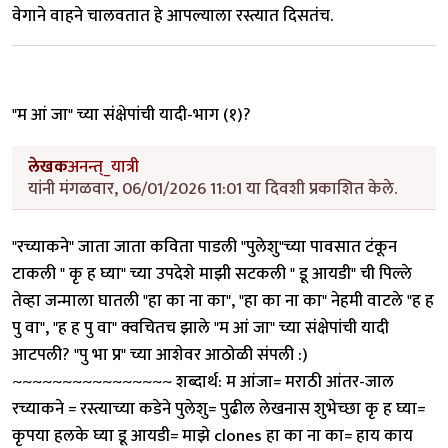
वेगाने वाहने चालवतात हे आपल्याला रस्त्यात दिसतंच.
"म आं जा" च्या संक्षेपांची यादी-भाग (१)?
लेखक
अनन्त्_यात्री
यांनी मंगळवार, 06/01/2026 11:01 या दिवशी प्रकाशित केले.
"रच्याकने" जाता जाता कविता पाडली "पुलेशु"च्या पावसात टंकून
टाकली " कृ ह घ्या" च्या उपदेशे माझी सटकली " डू आयडी" ची पिल्ले
तेव्हा जन्माला घातली "हा का ना का", "हा का ना का" नेहमी वाटले "ह ह
पु वा", "ह ह पु वा" क्वचितच झाले "म आं जा" च्या संक्षेपांची यादी
आटपली? "पु भा प्र" च्या आशेवर आठोळी संपली :)
~~~~~~~~~~~~~~~~ शब्दार्थ: म आंजा= मराठी आंतर-जाल
रच्याकने = रस्त्याच्या कडेने पुलेशु= पुढील लेखनास शुभेच्छा कृ ह घ्या=
कृपया हलके घ्या डू आयडी= माझे clones हा का ना का= हाय काय