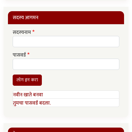
सदस्य आगमन
सदस्यनाम
पासवर्ड
लॉग इन करा
नवीन खाते बनवा
तुमचा पासवर्ड बदला.