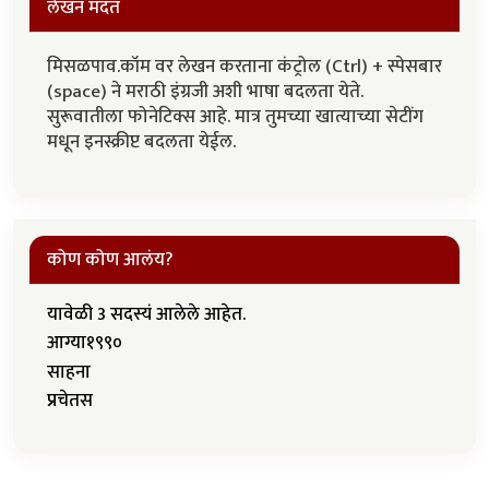
लेखन मदत
मिसळपाव.कॉम वर लेखन करताना कंट्रोल (Ctrl) + स्पेसबार
(space) ने मराठी इंग्रजी अशी भाषा बदलता येते.
सुरूवातीला फोनेटिक्स आहे. मात्र तुमच्या खात्याच्या सेटींग
मधून इनस्क्रीप्ट बदलता येईल.
कोण कोण आलंय?
यावेळी 3 सदस्यं आलेले आहेत.
आग्या१९९०
साहना
प्रचेतस