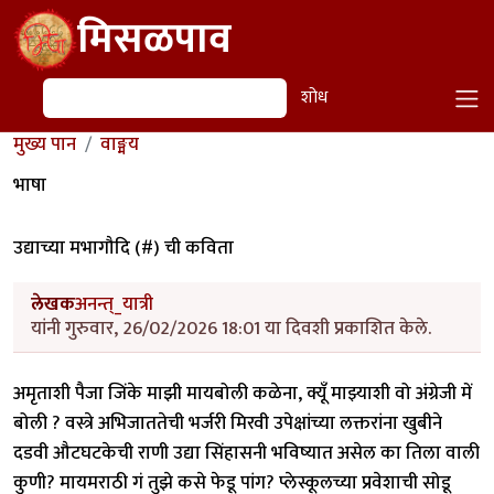
Skip to main content
मिसळपाव
शोध
शोध
मुख्य पान
वाङ्मय
भाषा
उद्याच्या मभागौदि (#) ची कविता
लेखक
अनन्त्_यात्री
यांनी गुरुवार, 26/02/2026 18:01 या दिवशी प्रकाशित केले.
अमृताशी पैजा जिंके माझी मायबोली कळेना, क्यूँ माझ्याशी वो अंग्रेजी में
बोली ? वस्त्रे अभिजाततेची भर्जरी मिरवी उपेक्षांच्या लक्तरांना खुबीने
दडवी औटघटकेची राणी उद्या सिंहासनी भविष्यात असेल का तिला वाली
कुणी? मायमराठी गं तुझे कसे फेडू पांग? प्लेस्कूलच्या प्रवेशाची सोडू