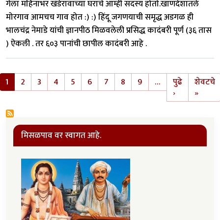
गेला महिनाभर खंडेरावाच्या घराचे आम्ही सदस्य होतो.खाणदेशातले
मोरगाव आमचच गाव होत :) :) हिंदू जगणयाची समृद्ध अडगळ ही
भालचंद्र नेमाडे यांची ज्ञानपीठ मिळवलेली प्रसिद्ध कादंबरी पूर्ण (३६ तास
) ऐकली . तर ६०३ पानांची छापील कादंबरी आहे .
Pagination
1
2
3
4
5
6
7
8
9
…
पुढे
शेवटचे
Next page
Last 
›
»
मिसळपाव वर स्वागत आहे.