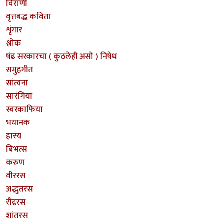
विराणी
वृत्तबद्ध कविता
शृंगार
श्लोक
षंढ सरकारचा ( कुठलेही असो ) निषेध
समुहगीत
सांत्वना
सारंगिया
स्वरकाफिया
भयानक
हास्य
बिभत्स
करुण
वीररस
अद्भुतरस
रौद्ररस
शांतरस