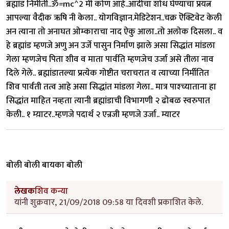
ब्रह्मांड निर्मीती..ॐ=mc^2 मी कोण आहे..आदीचा शोध घेण्याचा प्रयत्न
आपल्या वैदीक ऋषि नी केला.. योगविज्ञान.मेडिटेशन..चक्र ऎक्टिवेट केली
अन त्याना तो अनाघत ओम्काराचा नाद ऐकु आला..तो अलोक दिसला.. व
हे ब्रह्मांड म्हणजे अणु अन उर्जे पासुन निर्माण झाले असा सिद्धांत मांडला
गेला म्हणजेच पिता शीव व माता पार्वति म्हणजेच उर्जा असे तीला नाव
दिले गेले.. ब्रह्मांडातल्या प्रत्येक गोष्टीत चराचरात व त्याच्या निर्मीतित
शिव पार्वती तत्व आहे असा सिद्धांत मांडला गेला.. मात्र पाश्च्याताना हा
सिद्धांत माहित नव्हता त्यानी ब्रह्मांडाची विभागणी २ ढोबळ स्वरुपात
केली.. १ म्य़ाटर..म्हणजे पदार्थ २ एन्रजी म्हणजे उर्जा.. म्याटर
बोली बोली बायका बोली
लेखक
शिव कन्या
यांनी शुक्रवार, 21/09/2018 09:58 या दिवशी प्रकाशित केले.