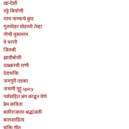
खान्देशी
गट्टे बिर्याणी
गरम पाण्याचे कुंड
गुलमोहर मोहरतो तेव्हा
गोभी मुसल्लम
घे भरारी
जिलबी
झाडीबोली
दख्खनची राणी
देशभक्ति
नागपुरी तडका
नाचणी पुट्टू spicy
पर्ससहित अंग काढून घेणे
प्रेम कविता
बळीराजाला श्रद्धांजली
बालसाहित्य
भक्ति गीत