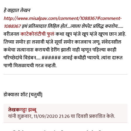
हे वाह्यात लेखन
http://www.misalpav.com/comment/1088367#comment-
1088367
इथं प्रतिसादात लिहिल होतं...त्याला शेपरेट प्रशिद्ध करतोय.....
वरीजनल
काटेकोरांटीची फुलं
कथा खूप म्हंजे खूप म्हंजे खूपच छान आहे.
तिच्या समोर हा लसावी म्हंजे सूर्या समोर काजवाच जणू. संवेदनशील
कथेचा सत्यानाश करायची डेरींग झाली नाही म्हणून पहिल्या काही
परिच्छेदांचे विडंबन..... ###### जावई कधीही प्यायचे. त्यांना दारूत
पाणी मिसळायची गरज नव्हती.
डोक्याला शॉट [चतुर्थी]
लेखक
गड्डा झब्बू
यांनी शुक्रवार, 11/09/2020 21:26 या दिवशी प्रकाशित केले.