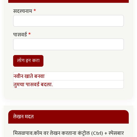
सदस्यनाम
पासवर्ड
लॉग इन करा
नवीन खाते बनवा
तुमचा पासवर्ड बदला.
लेखन मदत
मिसळपाव.कॉम वर लेखन करताना कंट्रोल (Ctrl) + स्पेसबार