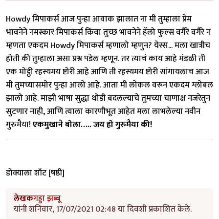
Howdy मिपाकर्स आज पुन्हा आवाक झालात ना मी तुम्हाला प्रेम
भावनेने नमस्कार मिपाकर्स किंवा तुच्छ भावनेने हॅलो फुल्स वगैरे वगैरे न
म्हणता एकदम Howdy मिपाकर्स म्हणालो म्हणुन? येस्स... मला खात्रीच
होती की तुम्हाला असा प्रश्न पडेल म्हणून. तर त्याचं काय आहे मंडळी ती
एक मोट्ठी रहस्यमय ष्टोरी आहे आणि ती रहस्यमय ष्टोरी सांगायलाच आज
मी तुमच्यासमोर पुन्हा आलो आहे. आता मी लोकल वरून एकदम ग्लोबल
झालो आहे. माझी भाषा सुद्धा थोडी बदलल्याचे तुमच्या चाणाक्ष नजरेतुन
सुटणार नाही, आणि त्याला कारणीभूत आहेत मला लाभलेल्या नवीन
गुरुमैया!
एकमुखाने बोला….. जय हो गुरुमैया की!
डोक्याला शॉट [षष्ठी]
लेखक
गड्डा झब्बू
यांनी शनिवार, 17/07/2021 02:48 या दिवशी प्रकाशित केले.