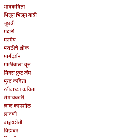
भावकविता
भिजून भिजून गात्री
भूछत्री
मदारी
मनमेघ
मराठीचे श्लोक
मार्गदर्शन
मालीबाला वृत्त
मिक्स फ्रुट जॅम
मुक्त कविता
रतीबाच्या कविता
रोमांचकारी.
लाल कानशील
लावणी
वाङ्मयशेती
विडम्बन