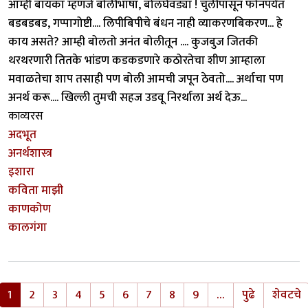
आम्ही बायका म्हणजे बोलीभाषा, बोलघेवड्या ! चुलीपासून फोनपर्यंत
बडबडबड, गप्पागोष्टी.... लिपीबिपीचे बंधन नाही व्याकरणबिकरण... हे
काय असते? आम्ही बोलतो अनंत बोलीतून .... कुजबुज जितकी
थरथरणारी तितके भांडण कडकडणारे कठोरतेचा शीण आम्हाला
मवाळतेचा शाप तसाही पण बोली आमची जपून ठेवतो.... अर्थाचा पण
अनर्थ करू.... खिल्ली तुमची सहज उडवू निरर्थाला अर्थ देऊ...
काव्यरस
अदभूत
अनर्थशास्त्र
इशारा
कविता माझी
काणकोण
कालगंगा
Pagination
1
2
3
4
5
6
7
8
9
…
पुढे
शेवटचे