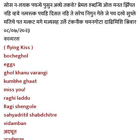
सोस न-लयक पयन्चे पुसुन अव्घे तकवे? प्रेमल श्ब्दन्चि ओल मनत र्झिपत
नहि व्हवे नत्मस्त्क पयहि दिसत नहि ते सरेच निगुन गेले जे पय दरवे सुच्ले
मतिचे पत मत्कट मगे मज्यसह उर्ले टंकनीक चमनगोटा दाढिमिशि श्निवार
०८/०७/२०२३
काव्यरस
( flying Kiss )
bocheghol
eggs
ghol khanu varangi
kumbhe ghaat
miss you!
raghi laddu
Ragi shengole
sahyadritil shabdchitre
vidamban
अदभूत