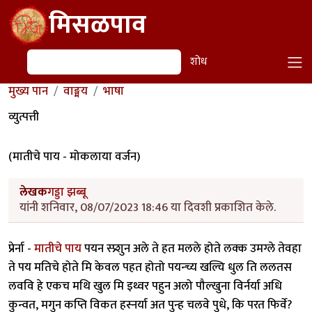
Skip to main content
मिसळपाव
शोध
शोध
मुख्य पान
वाङ्मय
भाषा
व्युत्पत्ती
(मातीचे पाय - मोकलाया वर्जन)
लेखक
गड्डा झब्बू
यांनी शनिवार, 08/07/2023 18:46 या दिवशी प्रकाशित केले.
प्रेर्ना -
मातीचे पाय
पयन स्प्र्शुन अले ते हत मलले होते लक्क उमग्ले तेवहा
ते पय मतिचे होते मि केवल पहत होतो पयन्च्य खल्चि धुल ति ललतस
लववि हे एकच मथि खुल मि इथ्वर पहुन अलो पौल्खुना विर्नर्या अधि
कुन्वत, मगुन कप्ति विकत हस्नर्या अत पुन्ह चलवे पुधे, कि परत फिर्वे?