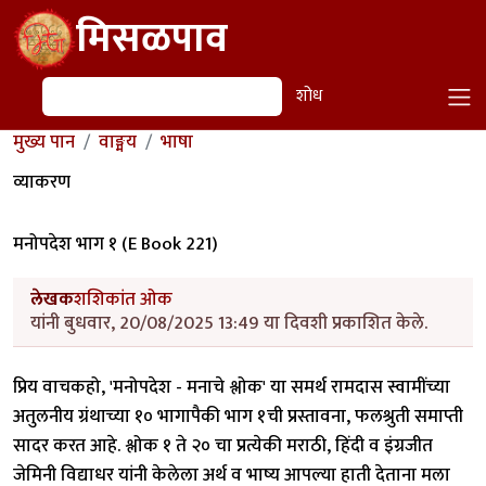
Skip to main content
मिसळपाव
शोध
शोध
मुख्य पान
वाङ्मय
भाषा
व्याकरण
मनोपदेश भाग १ (E Book 221)
लेखक
शशिकांत ओक
यांनी बुधवार, 20/08/2025 13:49 या दिवशी प्रकाशित केले.
प्रिय वाचकहो, 'मनोपदेश - मनाचे श्लोक' या समर्थ रामदास स्वामींच्या
अतुलनीय ग्रंथाच्या १० भागापैकी भाग १ची प्रस्तावना, फलश्रुती समाप्ती
सादर करत आहे. श्लोक १ ते २० चा प्रत्येकी मराठी, हिंदी व इंग्रजीत
जेमिनी विद्याधर यांनी केलेला अर्थ व भाष्य आपल्या हाती देताना मला