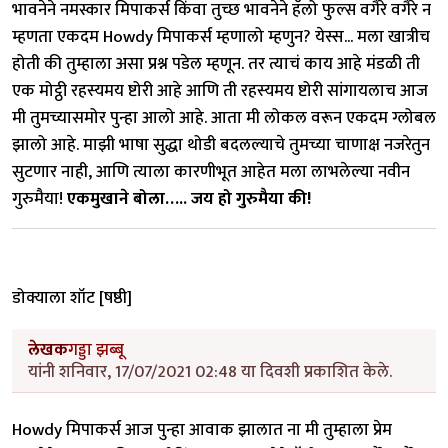
भावनेने नमस्कार मिपाकर्स किंवा तुच्छ भावनेने हॅलो फुल्स वगैरे वगैरे न
म्हणता एकदम Howdy मिपाकर्स म्हणालो म्हणुन? येस्स... मला खात्रीच
होती की तुम्हाला असा प्रश्न पडेल म्हणून. तर त्याचं काय आहे मंडळी ती
एक मोट्ठी रहस्यमय ष्टोरी आहे आणि ती रहस्यमय ष्टोरी सांगायलाच आज
मी तुमच्यासमोर पुन्हा आलो आहे. आता मी लोकल वरून एकदम ग्लोबल
झालो आहे. माझी भाषा सुद्धा थोडी बदलल्याचे तुमच्या चाणाक्ष नजरेतुन
सुटणार नाही, आणि त्याला कारणीभूत आहेत मला लाभलेल्या नवीन
गुरुमैया!
एकमुखाने बोला….. जय हो गुरुमैया की!
डोक्याला शॉट [षष्ठी]
लेखक
गड्डा झब्बू
यांनी शनिवार, 17/07/2021 02:48 या दिवशी प्रकाशित केले.
Howdy मिपाकर्स आज पुन्हा आवाक झालात ना मी तुम्हाला प्रेम