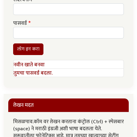
पासवर्ड
लॉग इन करा
नवीन खाते बनवा
तुमचा पासवर्ड बदला.
लेखन मदत
मिसळपाव.कॉम वर लेखन करताना कंट्रोल (Ctrl) + स्पेसबार
(space) ने मराठी इंग्रजी अशी भाषा बदलता येते.
सुरूवातीला फोनेटिक्स आहे. मात्र तुमच्या खात्याच्या सेटींग