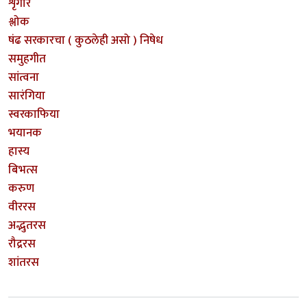
शृंगार
श्लोक
षंढ सरकारचा ( कुठलेही असो ) निषेध
समुहगीत
सांत्वना
सारंगिया
स्वरकाफिया
भयानक
हास्य
बिभत्स
करुण
वीररस
अद्भुतरस
रौद्ररस
शांतरस