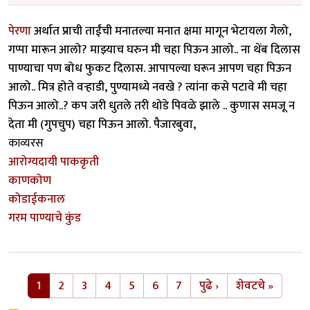
पेरणा
अर्थात प्राची ताईंची मनातल्या मनात क्षमा मागून भेटायला गेलो,
गप्पा मारून आलो? माझ्याच घरुन मी चहा पिऊन आलो.. ना थेंब दिलास
पाण्याचा पण बोध फुकट दिलास. आपापल्या घरून आपण चहा पिऊन
आलो.. मित्र होते वर्‍हाडी, पुण्यामध्ये नवखे ? त्यांना कसे पटावे मी चहा
पिऊन आलो..? कप जरी धुतले तरी थोडे पिवळे झाले .. कुणास समजू न
देता मी (गुपचुप) चहा पिऊन आलो. पैजारबुवा,
काव्यरस
आरोग्यदायी पाककृती
काणकोण
कोडाईकनाल
गरम पाण्याचे कुंड
Pagination
Next page
Last p
1
2
3
4
5
6
7
पुढे ›
शेवटचे »