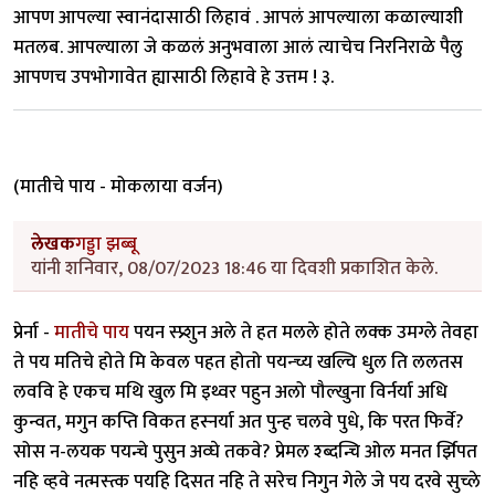
आपण आपल्या स्वानंदासाठी लिहावं . आपलं आपल्याला कळाल्याशी
मतलब. आपल्याला जे कळलं अनुभवाला आलं त्याचेच निरनिराळे पैलु
आपणच उपभोगावेत ह्यासाठी लिहावे हे उत्तम ! ३.
(मातीचे पाय - मोकलाया वर्जन)
लेखक
गड्डा झब्बू
यांनी शनिवार, 08/07/2023 18:46 या दिवशी प्रकाशित केले.
प्रेर्ना -
मातीचे पाय
पयन स्प्र्शुन अले ते हत मलले होते लक्क उमग्ले तेवहा
ते पय मतिचे होते मि केवल पहत होतो पयन्च्य खल्चि धुल ति ललतस
लववि हे एकच मथि खुल मि इथ्वर पहुन अलो पौल्खुना विर्नर्या अधि
कुन्वत, मगुन कप्ति विकत हस्नर्या अत पुन्ह चलवे पुधे, कि परत फिर्वे?
सोस न-लयक पयन्चे पुसुन अव्घे तकवे? प्रेमल श्ब्दन्चि ओल मनत र्झिपत
नहि व्हवे नत्मस्त्क पयहि दिसत नहि ते सरेच निगुन गेले जे पय दरवे सुच्ले