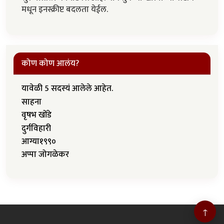
मधून इनस्क्रीप्ट बदलता येईल.
कोण कोण आलंय?
यावेळी 5 सदस्यं आलेले आहेत.
साहना
वृषभ खोंडे
दुर्गविहारी
आग्या१९९०
अप्पा जोगळेकर
↑