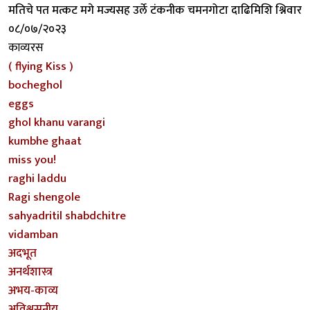
मतिचे पत मत्कट मगे मज्यसह उर्ले टंकनीक चमनगोटा दाढिमिशि श्निवार
०८/०७/२०२३
काव्यरस
( flying Kiss )
bocheghol
eggs
ghol khanu varangi
kumbhe ghaat
miss you!
raghi laddu
Ragi shengole
sahyadritil shabdchitre
vidamban
अदभूत
अनर्थशास्त्र
अभय-काव्य
अविश्वसनीय