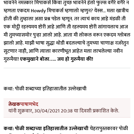
भावनेने नमस्कार मिपाकर्स किंवा तुच्छ भावनेने हॅलो फुल्स वगैरे वगैरे न
म्हणता एकदम Howdy मिपाकर्स म्हणालो म्हणुन? येस्स... मला खात्रीच
होती की तुम्हाला असा प्रश्न पडेल म्हणून. तर त्याचं काय आहे मंडळी ती
एक मोट्ठी रहस्यमय ष्टोरी आहे आणि ती रहस्यमय ष्टोरी सांगायलाच आज
मी तुमच्यासमोर पुन्हा आलो आहे. आता मी लोकल वरून एकदम ग्लोबल
झालो आहे. माझी भाषा सुद्धा थोडी बदलल्याचे तुमच्या चाणाक्ष नजरेतुन
सुटणार नाही, आणि त्याला कारणीभूत आहेत मला लाभलेल्या नवीन
गुरुमैया!
एकमुखाने बोला….. जय हो गुरुमैया की!
कथा: पोळी शब्दाच्या इतिहासातील उल्लेखाची
लेखक
पाषाणभेद
यांनी शुक्रवार, 30/04/2021 20:38 या दिवशी प्रकाशित केले.
कथा: पोळी शब्दाच्या इतिहासातील उल्लेखाची
चेहरापुस्तकावर पोळी