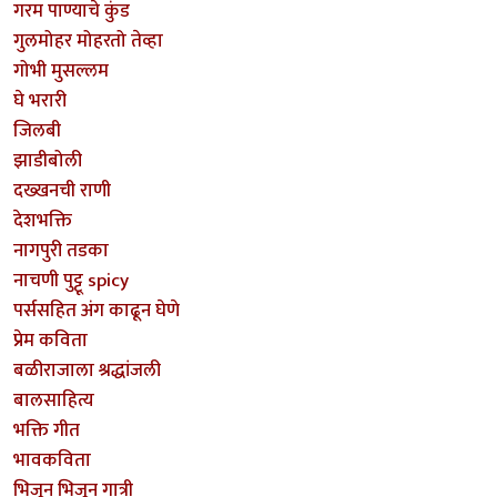
गरम पाण्याचे कुंड
गुलमोहर मोहरतो तेव्हा
गोभी मुसल्लम
घे भरारी
जिलबी
झाडीबोली
दख्खनची राणी
देशभक्ति
नागपुरी तडका
नाचणी पुट्टू spicy
पर्ससहित अंग काढून घेणे
प्रेम कविता
बळीराजाला श्रद्धांजली
बालसाहित्य
भक्ति गीत
भावकविता
भिजून भिजून गात्री