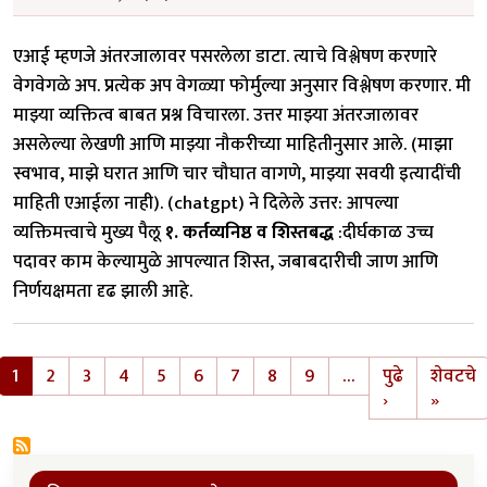
एआई म्हणजे अंतरजालावर पसरलेला डाटा. त्याचे विश्लेषण करणारे
वेगवेगळे अप. प्रत्येक अप वेगळ्या फोर्मुल्या अनुसार विश्लेषण करणार. मी
माझ्या व्यक्तित्व बाबत प्रश्न विचारला. उत्तर माझ्या अंतरजालावर
असलेल्या लेखणी आणि माझ्या नौकरीच्या माहितीनुसार आले. (माझा
स्वभाव, माझे घरात आणि चार चौघात वागणे, माझ्या सवयी इत्यादींची
माहिती एआईला नाही). (chatgpt) ने दिलेले उत्तर: आपल्या
व्यक्तिमत्त्वाचे मुख्य पैलू
१. कर्तव्यनिष्ठ व शिस्तबद्ध
:दीर्घकाळ उच्च
पदावर काम केल्यामुळे आपल्यात शिस्त, जबाबदारीची जाण आणि
निर्णयक्षमता दृढ झाली आहे.
Pagination
1
2
3
4
5
6
7
8
9
…
पुढे
शेवटचे
Next page
Last 
›
»