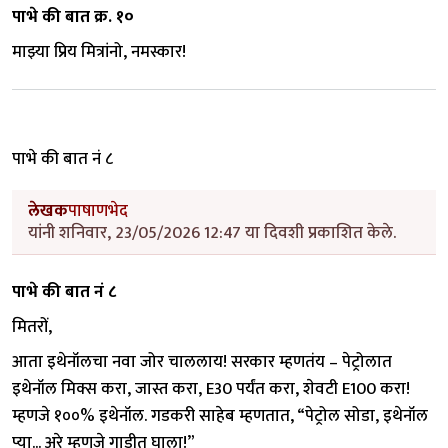
पाभे की बात क्र. १०
माझ्या प्रिय मित्रांनो, नमस्कार!
पाभे की बात नं ८
लेखक
पाषाणभेद
यांनी शनिवार, 23/05/2026 12:47 या दिवशी प्रकाशित केले.
पाभे की बात नं ८
मितरों,
आता इथेनॉलचा नवा जोर चाललाय! सरकार म्हणतंय – पेट्रोलात
इथेनॉल मिक्स करा, जास्त करा, E30 पर्यंत करा, शेवटी E100 करा!
म्हणजे १००% इथेनॉल. गडकरी साहेब म्हणतात, “पेट्रोल सोडा, इथेनॉल
प्या... अरे म्हणजे गाडीत घाला!”