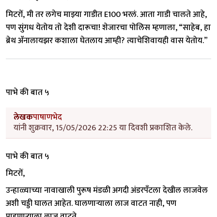
मिटरों, मी तर लगेच माझ्या गाडीत E100 भरलं. आता गाडी चालते आहे,
पण सुंगध येतोय तो देशी दारूचा! शेजारचा पोलिस म्हणाला, “साहेब, हा
ब्रेथ ॲनालायझर कशाला घेतलाय आम्ही? त्याचेशिवायही वास येतोय.”
पाभे की बात ५
लेखक
पाषाणभेद
यांनी शुक्रवार, 15/05/2026 22:25 या दिवशी प्रकाशित केले.
पाभे की बात ५
मिटरों,
उन्हाळ्याच्या नावाखाली पुरूष मंडळी अगदी अंडरपॅंटला देखील लाजवेल
अशी चड्डी घालत आहेत. घालणाऱ्याला लाज वाटत नाही, पण
पाहणाऱ्याला लाज वाटते.