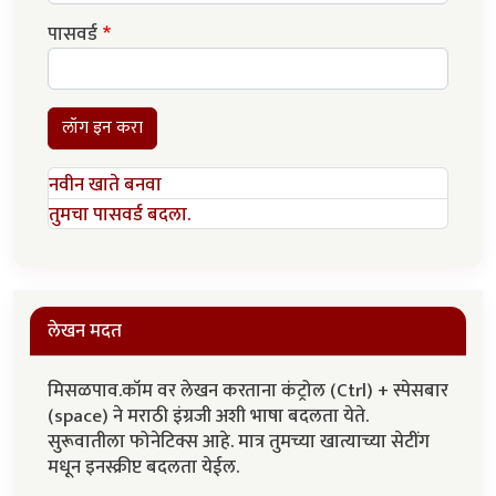
पासवर्ड
लॉग इन करा
नवीन खाते बनवा
तुमचा पासवर्ड बदला.
लेखन मदत
मिसळपाव.कॉम वर लेखन करताना कंट्रोल (Ctrl) + स्पेसबार
(space) ने मराठी इंग्रजी अशी भाषा बदलता येते.
सुरूवातीला फोनेटिक्स आहे. मात्र तुमच्या खात्याच्या सेटींग
मधून इनस्क्रीप्ट बदलता येईल.