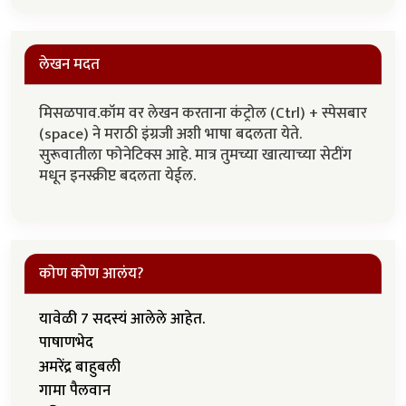
लेखन मदत
मिसळपाव.कॉम वर लेखन करताना कंट्रोल (Ctrl) + स्पेसबार
(space) ने मराठी इंग्रजी अशी भाषा बदलता येते.
सुरूवातीला फोनेटिक्स आहे. मात्र तुमच्या खात्याच्या सेटींग
मधून इनस्क्रीप्ट बदलता येईल.
कोण कोण आलंय?
यावेळी 7 सदस्यं आलेले आहेत.
पाषाणभेद
अमरेंद्र बाहुबली
गामा पैलवान