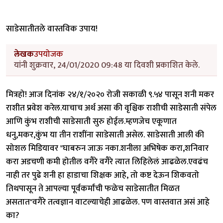
साडेसातीतले वास्तविक उपाय!
लेखक
उपयोजक
यांनी शुक्रवार, 24/01/2020 09:48 या दिवशी प्रकाशित केले.
मित्रहो! आज दिनांक २४/१/२०२० रोजी सकाळी ९.५४ पासून शनी मकर
राशीत प्रवेश करेल.याचाच अर्थ असा की वृश्चिक राशीची साडेसाती संपेल
आणि कुंभ राशीची साडेसाती सुरु होईल.म्हणजेच एकूणात
धनु,मकर,कुंभ या तीन राशींना साडेसाती असेल. साडेसाती आली की
सोशल मिडियावर "घाबरुन जाऊ नका.शनीला अभिषेक करा,शनिवार
करा अडचणी कमी होतील वगैरे वगैरे त्यात लिहिलेलं आढळेल.एवढंच
नाही तर पुढे शनी हा हाडाचा शिक्षक आहे, तो कष्ट देऊन शिकवतो
तिथपासून ते आपल्या पूर्वकर्मांची फळेच साडेसातीत मिळत
असतात"वगैरे तत्वज्ञान वाटल्याचेही आढळेल. पण वास्तवात असं आहे
का?