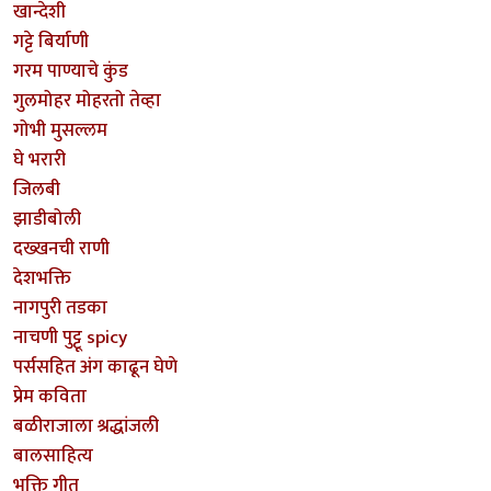
खान्देशी
गट्टे बिर्याणी
गरम पाण्याचे कुंड
गुलमोहर मोहरतो तेव्हा
गोभी मुसल्लम
घे भरारी
जिलबी
झाडीबोली
दख्खनची राणी
देशभक्ति
नागपुरी तडका
नाचणी पुट्टू spicy
पर्ससहित अंग काढून घेणे
प्रेम कविता
बळीराजाला श्रद्धांजली
बालसाहित्य
भक्ति गीत