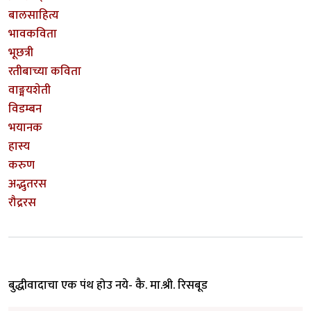
बालसाहित्य
भावकविता
भूछत्री
रतीबाच्या कविता
वाङ्मयशेती
विडम्बन
भयानक
हास्य
करुण
अद्भुतरस
रौद्ररस
बुद्धीवादाचा एक पंथ होउ नये- कै. मा.श्री. रिसबूड