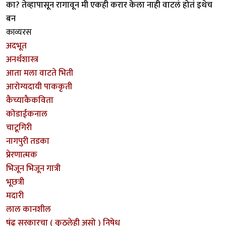
का? तेव्हापासून रागावून मी एकही करार केला नाही वाटलं होतं इथेच
बन
काव्यरस
अदभूत
अनर्थशास्त्र
आता मला वाटते भिती
आरोग्यदायी पाककृती
कैच्याकैकविता
कोडाईकनाल
चाटूगिरी
नागपुरी तडका
प्रेरणात्मक
भिजून भिजून गात्री
भूछत्री
मदारी
लाल कानशील
षंढ सरकारचा ( कुठलेही असो ) निषेध