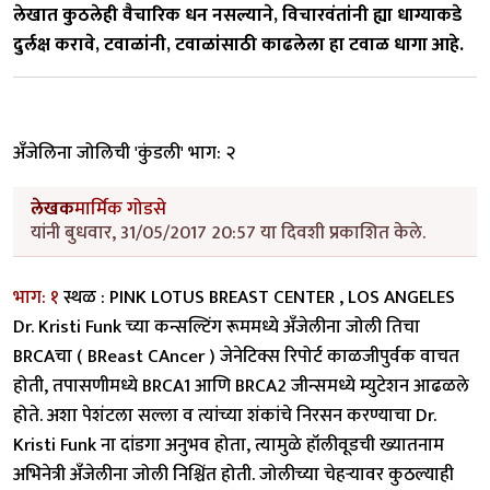
लेखात कुठलेही वैचारिक धन नसल्याने, विचारवंतांनी ह्या धाग्याकडे
दुर्लक्ष करावे, टवाळांनी, टवाळांसाठी काढलेला हा टवाळ धागा आहे.
अँजेलिना जोलिची 'कुंडली' भाग: २
लेखक
मार्मिक गोडसे
यांनी बुधवार, 31/05/2017 20:57 या दिवशी प्रकाशित केले.
भाग: १
स्थळ : PINK LOTUS BREAST CENTER , LOS ANGELES
Dr. Kristi Funk च्या कन्सल्टिंग रूममध्ये अँजेलीना जोली तिचा
BRCAचा ( BReast CAncer ) जेनेटिक्स रिपोर्ट काळजीपुर्वक वाचत
होती, तपासणीमध्ये BRCA1 आणि BRCA2 जीन्समध्ये म्युटेशन आढळले
होते. अशा पेशंटला सल्ला व त्यांच्या शंकांचे निरसन करण्याचा Dr.
Kristi Funk ना दांडगा अनुभव होता, त्यामुळे हॉलीवूडची ख्यातनाम
अभिनेत्री अँजेलीना जोली निश्चिंत होती. जोलीच्या चेहर्‍यावर कुठल्याही