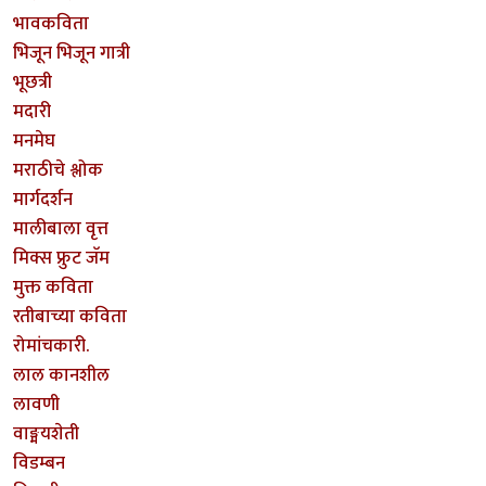
भावकविता
भिजून भिजून गात्री
भूछत्री
मदारी
मनमेघ
मराठीचे श्लोक
मार्गदर्शन
मालीबाला वृत्त
मिक्स फ्रुट जॅम
मुक्त कविता
रतीबाच्या कविता
रोमांचकारी.
लाल कानशील
लावणी
वाङ्मयशेती
विडम्बन