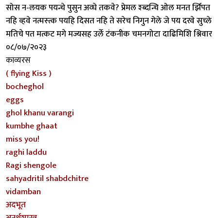
सोस न-लयक पयन्चे पुसुन अव्घे तकवे? प्रेमल श्ब्दन्चि ओल मनत र्झिपत
नहि व्हवे नत्मस्त्क पयहि दिसत नहि ते सरेच निगुन गेले जे पय दरवे सुच्ले
मतिचे पत मत्कट मगे मज्यसह उर्ले टंकनीक चमनगोटा दाढिमिशि श्निवार
०८/०७/२०२३
काव्यरस
( flying Kiss )
bocheghol
eggs
ghol khanu varangi
kumbhe ghaat
miss you!
raghi laddu
Ragi shengole
sahyadritil shabdchitre
vidamban
अदभूत