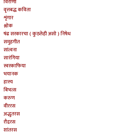
विराणी
वृत्तबद्ध कविता
शृंगार
श्लोक
षंढ सरकारचा ( कुठलेही असो ) निषेध
समुहगीत
सांत्वना
सारंगिया
स्वरकाफिया
भयानक
हास्य
बिभत्स
करुण
वीररस
अद्भुतरस
रौद्ररस
शांतरस