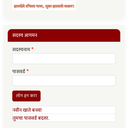
सदस्य आगमन
सदस्यनाम
पासवर्ड
लॉग इन करा
नवीन खाते बनवा
तुमचा पासवर्ड बदला.