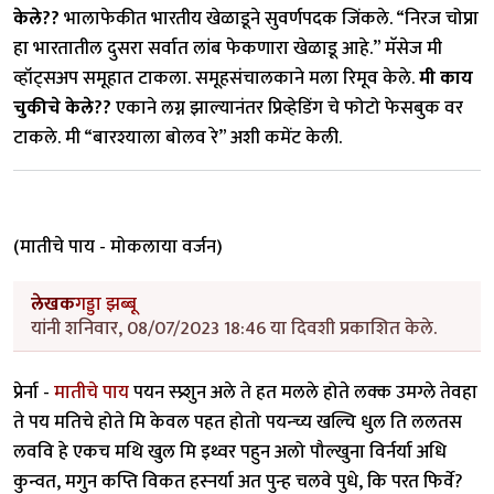
केले??
भालाफेकीत भारतीय खेळाडूने सुवर्णपदक जिंकले. “निरज चोप्रा
हा भारतातील दुसरा सर्वात लांब फेकणारा खेळाडू आहे.” मॅसेज मी
व्हॉट्सअप समूहात टाकला. समूहसंचालकाने मला रिमूव केले.
मी काय
चुकीचे केले??
एकाने लग्न झाल्यानंतर प्रिव्हेडिंग चे फोटो फेसबुक वर
टाकले. मी “बारश्याला बोलव रे” अशी कमेंट केली.
(मातीचे पाय - मोकलाया वर्जन)
लेखक
गड्डा झब्बू
यांनी शनिवार, 08/07/2023 18:46 या दिवशी प्रकाशित केले.
प्रेर्ना -
मातीचे पाय
पयन स्प्र्शुन अले ते हत मलले होते लक्क उमग्ले तेवहा
ते पय मतिचे होते मि केवल पहत होतो पयन्च्य खल्चि धुल ति ललतस
लववि हे एकच मथि खुल मि इथ्वर पहुन अलो पौल्खुना विर्नर्या अधि
कुन्वत, मगुन कप्ति विकत हस्नर्या अत पुन्ह चलवे पुधे, कि परत फिर्वे?