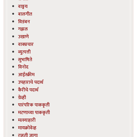
वाङ्मय
बालगीत
विडंबन
गझल
उखाणे
वाक्प्रचार
व्युत्पत्ती
सुभाषिते
विनोद
आईस्क्रीम
उपहाराचे पदार्थ
कैरीचे पदार्थ
ग्रेव्ही
पारंपरिक पाककृती
मटणाच्या पाककृती
मत्स्याहारी
मायक्रोवेव्ह
राहती जागा