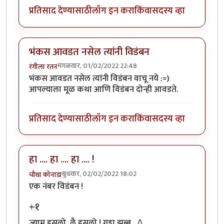
प्रतिसाद देण्यासाठी
लॉग इन करा
किंवा
सदस्य व्हा
भंकस आवडत नसेल त्यांनी विडंबन
मंगळवार, 01/02/2022 22:48
रंगीला रतन
भंकस आवडत नसेल त्यांनी विडंबन वाचू नये :=)
आपल्याला मूळ कथा आणि विडंबन दोन्ही आवडते.
प्रतिसाद देण्यासाठी
लॉग इन करा
किंवा
सदस्य व्हा
हा .... हा .... हा .... !
बुधवार, 02/02/2022 18:02
चौथा कोनाडा
एक नंबर विडंबन !
+१
ज्याम हसलो, लै हसलो ! गड्डा झब्बू _/\_