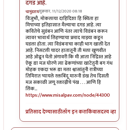
दगड आहे.
शुक्रवार, 11/12/2020 08:18
चामुंडराय
In reply to
मोकलायादहीदिश्या चे विडंबन
by
विजुभाऊ
विजुभौ, मोकलाया दाहिदिशा हि क्विता हा
मिपाच्या इतिहासात मैल्याचा दगड आहे. त्या
कवितेचे सुडंबन आणि नंतर त्याचे विडंबन करून
त्यावर भावार्थ लिहण्याचा प्रमाद माझ्या कडून
घडला होता. त्या विडंबनाचा काही भाग खाली देत
आहे. निसटली चादर हातातूनी ती मला खुणवीत
आहे ओढून घेतो अंगावरी कि मी आता निद्रिस्त आहे
ऐकू द्या मज घोरणे त्या ढेकणांच्या खाटेतुनी बग गंध
मोहक एकदा भरू द्या मला श्वासांतुनी रात्रीच्या
तिमिरात प्यायले रक्तबिंदू मारुनी डंख तेच दिसती
मज सकाळी जणू रक्ताग्नीचे पंख . . . आणि हि
लिंक...
https://www.misalpav.com/node/44300
प्रतिसाद देण्यासाठी
लॉग इन करा
किंवा
सदस्य व्हा