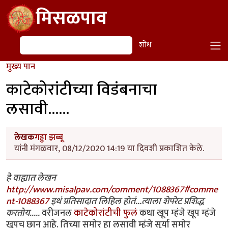
Skip to main content
मिसळपाव
शोध
शोध
मुख्य पान
काटेकोरांटीच्या विडंबनाचा
लसावी......
लेखक
गड्डा झब्बू
यांनी मंगळवार, 08/12/2020 14:19 या दिवशी प्रकाशित केले.
हे वाह्यात लेखन
http://www.misalpav.com/comment/1088367#comme
nt-1088367
इथं प्रतिसादात लिहिल होतं...त्याला शेपरेट प्रशिद्ध
करतोय.....
वरीजनल
काटेकोरांटीची फुलं
कथा खूप म्हंजे खूप म्हंजे
खूपच छान आहे. तिच्या समोर हा लसावी म्हंजे सूर्या समोर