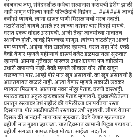
काजवाच जणू. संवेदनशील कथेचा सत्यानाश करायची डेरींग झाली
नाही म्हणून पहिल्या काही परिच्छेदांचे विडंबन..... ###### जावई
कधीही प्यायचे. त्यांना दारूत पाणी मिसळायची गरज नव्हती.
गटारीसाठी यायचे असले तर त्यांच्या बरोबर चार मित्रही यायचे.
घरात एकच धांदल असायची. आजी तेव्हा जावयांच्या गावातच
स्थायीक होती. जावई पियक्कड माणूस. त्यांच्या बाटलीतुन आज्जी
पण प्यायची. आईचा जीव खालीवर व्हायचा. घरात सहा पोरं. एवढे
बेवडे येणार म्हणजे महीन्याचं दारूचं बजेट डळमळायला सुरुवात
व्हायची. आमचा गुत्तेवाला पास्कल उधार द्यायचा पण वडीलांना
उधारी खपायची नाही. बेवडे म्हणजे जीवाला घोर. तोंड दाबून
चखण्याचा मार. आम्ही पोरं मात्र खूष असायचो. का खूष असायचो हे
आजतगायत कळलं नाही. आत्या येणार म्हणजे सकाळी लवकर
प्यायला मिळणार. आत्याचा नवरा मोठ्ठा पेताड. घरची दारूभट्टी.
मराठवाड्यात अट्टल दारुड्याला पेताड म्हणायचे. बुधवारपेठेतल्या
घरातून रस्त्यावर उभं राहीलं की चमेलीच्या घरापर्यंतचा रस्ता
दिसायचा. पोरं आळीपाळीनी रस्त्यावर उभी रहायची. जीपडं येताना
दिसलं की आनंदानी नाचायला सुरुवात. बेवडे येणार म्हटल्यावर
बहीणी मात्र मुक्या व्हायच्या. चार दिवसात कामानी पिट्ट्या पडायचा.
बहीणी सगळ्या आमच्यापेक्षा मोठ्या. आईच्या मदतीला