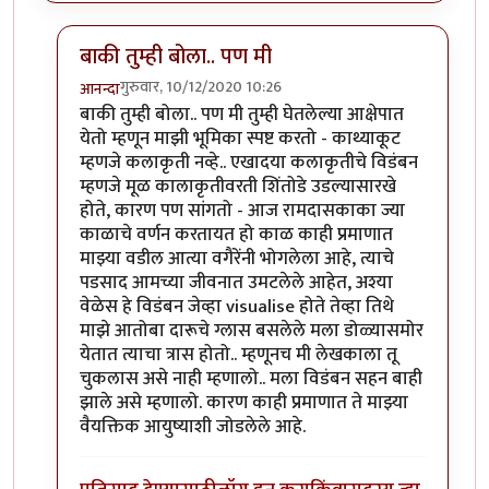
बाकी तुम्ही बोला.. पण मी
गुरुवार, 10/12/2020 10:26
आनन्दा
In reply to
विडंबनाची काही ठीकाणी एक काही
by
मराठी_म
बाकी तुम्ही बोला.. पण मी तुम्ही घेतलेल्या आक्षेपात
येतो म्हणून माझी भूमिका स्पष्ट करतो - काथ्याकूट
म्हणजे कलाकृती नव्हे.. एखादया कलाकृतीचे विडंबन
म्हणजे मूळ कालाकृतीवरती शिंतोडे उडल्यासारखे
होते, कारण पण सांगतो - आज रामदासकाका ज्या
काळाचे वर्णन करतायत हो काळ काही प्रमाणात
माझ्या वडील आत्या वगैरेंनी भोगलेला आहे, त्याचे
पडसाद आमच्या जीवनात उमटलेले आहेत, अश्या
वेळेस हे विडंबन जेव्हा visualise होते तेव्हा तिथे
माझे आतोबा दारूचे ग्लास बसलेले मला डोळ्यासमोर
येतात त्याचा त्रास होतो.. म्हणूनच मी लेखकाला तू
चुकलास असे नाही म्हणालो.. मला विडंबन सहन बाही
झाले असे म्हणालो. कारण काही प्रमाणात ते माझ्या
वैयक्तिक आयुष्याशी जोडलेले आहे.