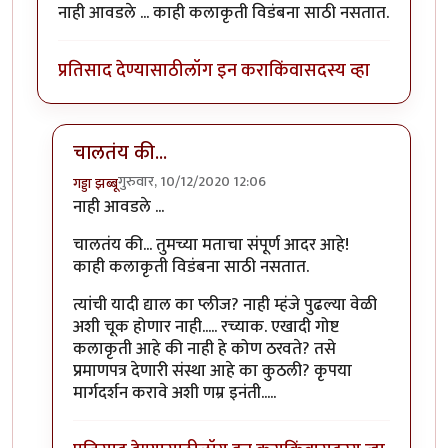
नाही आवडले ... काही कलाकृती विडंबना साठी नसतात.
प्रतिसाद देण्यासाठी
लॉग इन करा
किंवा
सदस्य व्हा
चालतंय की...
गुरुवार, 10/12/2020 12:06
गड्डा झब्बू
In reply to
नाही आवडले ... काही कलाकृती
by
सुचिता१
नाही आवडले ...
चालतंय की... तुमच्या मताचा संपूर्ण आदर आहे!
काही कलाकृती विडंबना साठी नसतात.
त्यांची यादी द्याल का प्लीज? नाही म्हंजे पुढल्या वेळी
अशी चूक होणार नाही..... रच्याक. एखादी गोष्ट
कलाकृती आहे की नाही हे कोण ठरवते? तसे
प्रमाणपत्र देणारी संस्था आहे का कुठली? कृपया
मार्गदर्शन करावे अशी णम्र इनंती.....