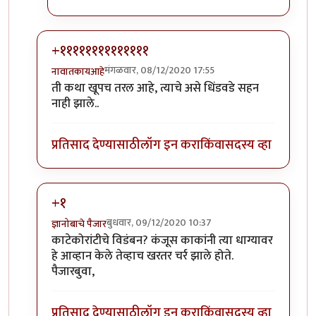
+११११११११११११११
मंगळवार, 08/12/2020 17:55
नावातकायआहे
In reply to
बोंबला...
by
आनन्दा
ती कथा खूपच तरल आहे, त्याचे असे धिंडवडे सहन
नाही झाले..
प्रतिसाद देण्यासाठी
लॉग इन करा
किंवा
सदस्य व्हा
+१
बुधवार, 09/12/2020 10:37
ज्ञानोबाचे पैजार
In reply to
बोंबला...
by
आनन्दा
काटेकोरांटीचे विडंबन? कंजूस काकांनी त्या धाग्यावर
हे आव्हान केले तेव्हाच खरतर चर्र झाले होते.
पैजारबुवा,
प्रतिसाद देण्यासाठी
लॉग इन करा
किंवा
सदस्य व्हा