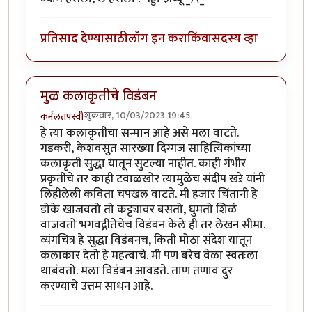
प्रतिसाद देण्यासाठी
लॉग इन करा
किंवा
सदस्य व्हा
मुळ कलाकृतीचे विडंबन
शुक्रवार, 10/03/2023 19:45
कर्नलतपस्वी
हे त्या कलाकृतीचा सन्मान आहे असे मला वाटते.
गडकरी, केशवसुत सारख्या दिग्गज साहित्यिकांच्या
कलाकृती सुद्धा यातून सुटल्या नाहीत. काही गंभीर
प्रकृतीचे तर काही टवाळखोर त्यामुळेच संदीप खऱे यांनी
लिहीलेली कविता चपखल वाटते. मी हजार चिंतानी हे
डोके खाजवतो तो कट्ट्यावर बसतो, घुमतो शिळं
वाजवतो भगवद्गीतेचेच विडंबन केले ही तर लेखन सीमा.
व्यंगचित्र हे सुद्धा विडंबनच, किती मोठा संदेश यातून
कलाकार देतो हे महत्वाचे. मी पण बरेच वेळा स्वतःला
थाबंवतो. मला विडंबन आवडते. ताण तणाव दुर
करण्याचे उत्तम साधन आहे.