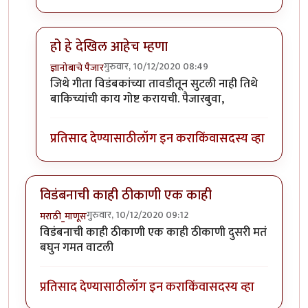
हो हे देखिल आहेच म्हणा
गुरुवार, 10/12/2020 08:49
ज्ञानोबाचे पैजार
In reply to
विडंबन झालं की भावना सौम्य होतात.
by
कंजूस
जिथे गीता विडंबकांच्या तावडीतून सुटली नाही तिथे
बाकिच्यांची काय गोष्ट करायची. पैजारबुवा,
प्रतिसाद देण्यासाठी
लॉग इन करा
किंवा
सदस्य व्हा
विडंबनाची काही ठीकाणी एक काही
गुरुवार, 10/12/2020 09:12
मराठी_माणूस
विडंबनाची काही ठीकाणी एक काही ठीकाणी दुसरी मतं
बघुन गमत वाटली
प्रतिसाद देण्यासाठी
लॉग इन करा
किंवा
सदस्य व्हा