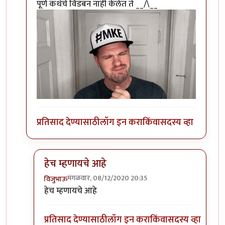
पूर्ण कथेचे विडंबन नाही केलेत ते __/\__
प्रतिसाद देण्यासाठी
लॉग इन करा
किंवा
सदस्य व्हा
हेच म्हणायचे आहे
मंगळवार, 08/12/2020 20:35
विजुभाऊ
In reply to
+१
by
अथांग आकाश
हेच म्हणायचे आहे
प्रतिसाद देण्यासाठी
लॉग इन करा
किंवा
सदस्य व्हा