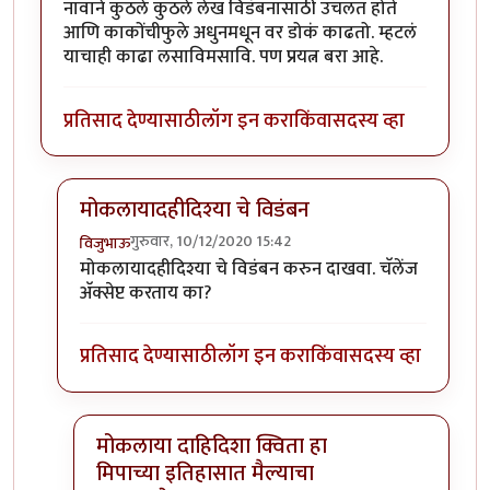
नावाने कुठले कुठले लेख विडंबनासाठी उचलत होते
आणि काकोंचीफुले अधुनमधून वर डोकं काढतो. म्हटलं
याचाही काढा लसाविमसावि. पण प्रयत्न बरा आहे.
प्रतिसाद देण्यासाठी
लॉग इन करा
किंवा
सदस्य व्हा
मोकलायादहीदिश्या चे विडंबन
गुरुवार, 10/12/2020 15:42
विजुभाऊ
In reply to
लसावी मसावि
by
कंजूस
मोकलायादहीदिश्या चे विडंबन करुन दाखवा. चॅलेंज
अ‍ॅक्सेप्ट करताय का?
प्रतिसाद देण्यासाठी
लॉग इन करा
किंवा
सदस्य व्हा
मोकलाया दाहिदिशा क्विता हा
मिपाच्या इतिहासात मैल्याचा