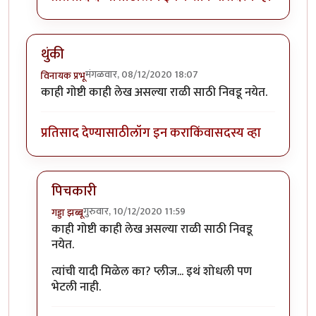
थुंकी
मंगळवार, 08/12/2020 18:07
विनायक प्रभू
काही गोष्टी काही लेख असल्या राळी साठी निवडू नयेत.
प्रतिसाद देण्यासाठी
लॉग इन करा
किंवा
सदस्य व्हा
पिचकारी
गुरुवार, 10/12/2020 11:59
गड्डा झब्बू
In reply to
थुंकी
by
विनायक प्रभू
काही गोष्टी काही लेख असल्या राळी साठी निवडू
नयेत.
त्यांची यादी मिळेल का? प्लीज... इथं शोधली पण
भेटली नाही.