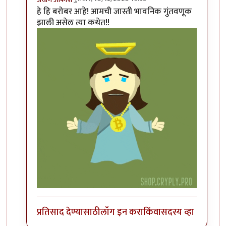
In reply to
विडंबनाचे कशाशी तरी संबंध
by
मराठी_माणूस
हे हि बरोबर आहे! आमची जास्ती भावनिक गुंतवणूक
झाली असेल त्या कथेत!!
प्रतिसाद देण्यासाठी
लॉग इन करा
किंवा
सदस्य व्हा