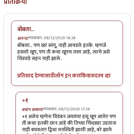
प्रतिक्रिया
बोंबला...
मंगळवार, 08/12/2020 16:24
आनन्दा
बोंबला... पण खरं सांगू, नाही आवडले इतके. म्हणजे
हसलो खूप, पण ती कथा खूपच तरल आहे, त्याचे असे
धिंडवडे सहन नाही झाले..
प्रतिसाद देण्यासाठी
लॉग इन करा
किंवा
सदस्य व्हा
+१
मंगळवार, 08/12/2020 17:29
अथांग आकाश
In reply to
बोंबला...
by
आनन्दा
+१ असेच म्हणेन! विडंबन जमलंय! हसू खूप आले!! पण
ती कथा इतकी छान आहे की तिच्या चिंधड्या उडताना
नाही बघवत!!! द्विधा मनस्थिती झाली आहे, बरे झाले