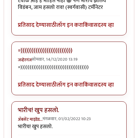
टवाळ आहे हे माहित नाही 😀 पण भारीच झालंय
विडंबन, जाम हसलो राव! (स्वर्गवासी) टर्मीनेटर
प्रतिसाद देण्यासाठी
लॉग इन करा
किंवा
सदस्य व्हा
=))))))))))))))))))))))))))))
सोमवार, 14/12/2020 13:19
जव्हेरगंज
=)))))))))))))))))))))))))))))))))))))
प्रतिसाद देण्यासाठी
लॉग इन करा
किंवा
सदस्य व्हा
भारीच! खुप हसलो.
मंगळवार, 01/02/2022 10:23
ॲबसेंट माइंडेड…
भारीच! खुप हसलो.