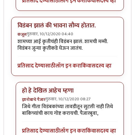
प्रतिसाद देण्यासाठी
लॉग इन करा
किंवा
सदस्य व्हा
विडंबन झालं की भावना सौम्य होतात.
गुरुवार, 10/12/2020 04:40
कंजूस
शामच्या आई कृतीचंही विडंबन झालं. शामची मम्मी.
विडंबन जुन्या कृतीकडे घेऊन जातंच.
प्रतिसाद देण्यासाठी
लॉग इन करा
किंवा
सदस्य व्हा
हो हे देखिल आहेच म्हणा
गुरुवार, 10/12/2020 08:27
ज्ञानोबाचे पैजार
In reply to
विडंबन झालं की भावना सौम्य होतात.
by
कंजूस
जिथे गीता विडंबकांच्या तावडीतून सुटली नाही तिथे
बाकिच्यांची काय गोष्ट करायची. पैजारबुवा,
प्रतिसाद देण्यासाठी
लॉग इन करा
किंवा
सदस्य व्हा