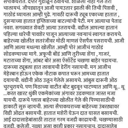
सैपाकघरात. दप्तरं गुंडाळून ठेवायची. शाळेला नाही गेलं तरी
चालायचं. जीपड्यातून आजी पायउतार झाली की तिची पिशवी ,
गाठोडं घ्यायला आम्ही पुढे. गावठी दारूची ट्यूब एकाच्या हातात ,
दुसर्‍याच्या हातात इंग्लिशच्या बाटल्यांची पेटी. मग आत्याचा पेताड
नवरा. सगळ्यात शेवटी आत्या उतरायची. वडील आपल्या हातानं
पहिल्या धारेची पावशेर पाजून आत्याच्या नवर्‍याचं स्वागत करायचे.
बाहेरच्या खोलीत सतरंजीवर मोठी माणसं ऐसपैस पसरायची. आजी
आणि आत्या मधल्या खोलीत .आम्ही पोरं आजीचं गाठोडं
सोडवण्याच्या मागे. अफूची बोंडं आणि तुरीच्या शेंगा , गाजरं,
मटाराच्या शेंगा, आंबट बोरं असा ऍसॉर्टेड चखणा बाहेर पडायचा.
दारूच्या ट्यूबला हात लावायची डेरींग नसायची. मग आजीच
मेहेरबान होऊन एकेक नौटाक कपात भरून आमच्या हातात
दयायची. थंडीनी ओठ उलून गेलेले असायचे. आंबुस दारूनी ओठ
चुरचुरायचे. पण मिठाच्या वाटीत बोट बुडवून चाटण्यात आणि थू... थू
...करत खारट थुंकी एकमेकांच्या अंगावर उडवण्यात जास्त मजा
यायची. दारूचे ग्लास बाहेरच्या खोलीत गेले की पिण्यासाठीची
हाकाटी सुरु व्हायची. आत्या सैपाकघराच्या बाहेरच्या उंबरठ्यावर
विडी ओढत बसायची. हातात मशेरी घेऊन दात घासत बसायची.
आई दादासाहेबांसाठी ताटात गरम वजडी काढायची. चखण्यासाठी
वजडी. कलेजी, नळ्या असा काही प्रकार नसायचाच. दादासाहेब