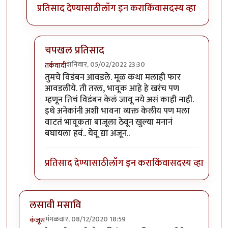
प्रतिसाद देण्यासाठी
लॉग इन करा
किंवा
सदस्य व्हा
चपखल प्रतिसाद
शनिवार, 05/02/2022 23:30
तर्कवादी
In reply to
पिचकारी
by
गड्डा झब्बू
तुमचे विडंबन आवडले. मूळ कथा मलाही फार
आवडलीये. ती तरल, भावूक आहे हे खरंच पण
म्हणून तिचं विडंबन केलं जावू नये असं काही नाही.
इथे अनेकांनी अशी भावना व्यक्त केलीय पण मला
वाटतं भावूकता बाजूला ठेवून खुल्या मनानं
बघायला हवं.. येवू द्या अजून..
प्रतिसाद देण्यासाठी
लॉग इन करा
किंवा
सदस्य व्हा
लसावी मसावि
मंगळवार, 08/12/2020 18:59
कंजूस