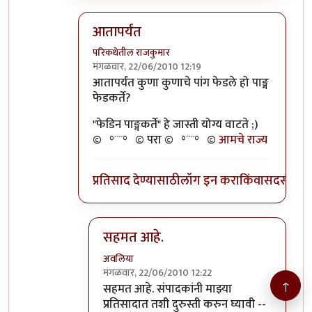
आतापर्यंत
परिकथेतील राजकुमार
मंगळवार, 22/06/2010 12:19
In reply to
>>तुमचेपण
by
अवलिया
आतापर्यंत कुणा कुणाचे पांग फेडले हो पाङ्ग
फेडकर्ते?
"फेडिन पाङ्गकर्ते" हे जास्ती योग्य वाटते ;)
©º°¨¨°º© परा ©º°¨¨°º©
आमचे राज्य
प्रतिसाद देण्यासाठी
लॉग इन करा
किंवा
सदस्य व्हा
सहमत आहे.
अवलिया
मंगळवार, 22/06/2010 12:22
↑
In reply to
आतापर्यंत
by
परिकथेतील राजकुमार
सहमत आहे. संपादकांनी माझ्या
प्रतिसादात तशी दुरुस्ती करुन घ्यावी --