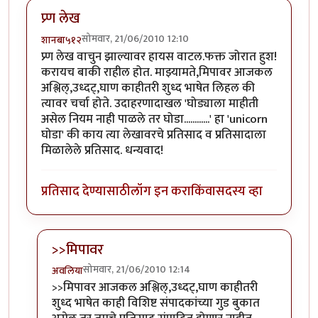
प्र्ण लेख
सोमवार, 21/06/2010 12:10
शानबा५१२
प्र्ण लेख वाचुन झाल्यावर हायस वाटल.फक्त जोरात हुश!
करायच बाकी राहील होत. माझ्यामते,मिपावर आजकल
अश्लिल्,उध्दट्,घाण काहीतरी शुध्द भाषेत लिहल की
त्यावर चर्चा होते. उदाहरणादाखल 'घोड्याला माहीती
असेल नियम नाही पाळले तर घोडा............' हा 'unicorn
घोडा' की काय त्या लेखावरचे प्रतिसाद व प्रतिसादाला
मिळालेले प्रतिसाद. धन्यवाद!
प्रतिसाद देण्यासाठी
लॉग इन करा
किंवा
सदस्य व्हा
>>मिपावर
सोमवार, 21/06/2010 12:14
अवलिया
In reply to
प्र्ण लेख
by
शानबा५१२
>>मिपावर आजकल अश्लिल्,उध्दट्,घाण काहीतरी
शुध्द भाषेत काही विशिष्ट संपादकांच्या गुड बुकात