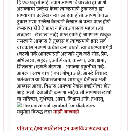
हि एक प्रवृत्ती आहे. तत्राप आपण विचारजंत हा प्राणी
असल्याचा उल्लेख केला त्याचप्रमाणे टुकारजंत ह्या
प्राण्याचाच उल्लेख करायला हवा होता. आपण केवळ
टुकार असा उल्लेख केल्याने लेखात जे वजन प्राप्त होणे
क्रमप्राप्त होते ते प्राप्त न होता अवास्तव महत्व (त्या
शब्दाला - लेखाला नव्हे) प्राप्त झाले हे आपणास ठावूक
नसल्याने आम्हास ते तुम्हास व त्याचप्रमाणे इतर सर्व
वाचकांस नम्रपणे कथीत करू वाटते. त्या वाटण्यामागेही
(चटणी नव्हे)आपल्याप्रती असणारे गुण जसे स्नेह, प्रेम,
अभिलाशा, सहृदता, आत्मियता, करूणा, दया, क्षमा,
शितलता (म्हणजे थंडपणा - आपल्या प्रकृतीचा नव्हे-
आपल्या स्वभावाचा) कारणीभूत आहे. आपले विशाल
अतं:करण या विचाररंजनाला सामावून घेतीलच अशी
आम्हास आशा, विश्वास आमच्या नेत्रांस दृषष्टीगोचर होत
आहे. असो. देवाजीची करूणा आहेच. ती आपणांस लाभो
या सदिच्छा, शुभेच्छा, आशा, विश्वास आहे. तथास्तू.
मधुमेहा विरुद्ध लढा
माझी जालवही
प्रतिसाद देण्यासाठी
लॉग इन करा
किंवा
सदस्य व्हा