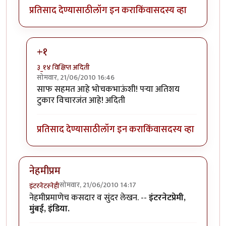
प्रतिसाद देण्यासाठी
लॉग इन करा
किंवा
सदस्य व्हा
+१
३_१४ विक्षिप्त अदिती
सोमवार, 21/06/2010 16:46
In reply to
परा, हा एक
by
भोचक
साफ सहमत आहे भोचकभाऊंशी! पर्‍या अतिशय
टुकार विचारजंत आहे! अदिती
प्रतिसाद देण्यासाठी
लॉग इन करा
किंवा
सदस्य व्हा
नेहमीप्रम
सोमवार, 21/06/2010 14:17
इंटरनेटस्नेही
नेहमीप्रमाणेच कसदार व सुंदर लेखन. --
इंटरनेटप्रेमी,
मुंबई, इंडिया.