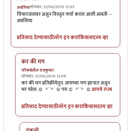
सोमवार, 21/06/2010 12:05
अवलिया
विचारजंतांवर अजुन विस्तृत चर्चा करता आली असती --
अवलिया
प्रतिसाद देण्यासाठी
लॉग इन करा
किंवा
सदस्य व्हा
कर की मग
परिकथेतील राजकुमार
सोमवार, 21/06/2010 12:09
In reply to
विचारजंता
by
अवलिया
कर की मग प्रतिक्रीयेतुन. आमच्या पण ज्ञानात अजुन
भर पडेल. ©º°¨¨°º© परा ©º°¨¨°º©
आमचे राज्य
प्रतिसाद देण्यासाठी
लॉग इन करा
किंवा
सदस्य व्हा
टंकतो