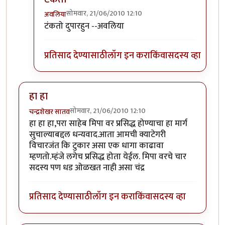
सोमवार, 21/06/2010 12:10
अवलिया
In reply to
कर की मग
by
परिकथेतील राजकुमार
टंकतो दुपारहुन --अवलिया
प्रतिसाद देण्यासाठी
लॉग इन करा
किंवा
सदस्य व्हा
हा हा
सोमवार, 21/06/2010 12:10
चन्द्रशेखर सातव
हा हा हा,परा साहेब मिपा वर प्रसिद्ध होण्याचा हा मार्ग
सुचाल्याबद्दल धन्यवाद.आता आमची क्याटेगरी
विचारजंत कि टुकार असा एक धागा काढावा
म्हणतो.म्हंजे लगेच प्रसिद्ध होता येईल. मिपा वरचे चार
सदस्य पण धड ओळखत नाही असा चंद्र
प्रतिसाद देण्यासाठी
लॉग इन करा
किंवा
सदस्य व्हा