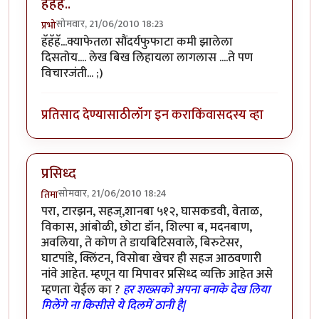
हॅहॅहॅ..
सोमवार, 21/06/2010 18:23
प्रभो
हॅहॅहॅ...क्याफेतला सौंदर्यफुफाटा कमी झालेला
दिसतोय.... लेख बिख लिहायला लागलास ....ते पण
विचारजंती... ;)
प्रतिसाद देण्यासाठी
लॉग इन करा
किंवा
सदस्य व्हा
प्रसिध्द
सोमवार, 21/06/2010 18:24
तिमा
परा, टारझन, सहज्,शानबा ५१२, घासकडवी, वेताळ,
विकास, आंबोळी, छोटा डॉन, शिल्पा ब, मदनबाण,
अवलिया, ते कोण ते डायबिटिसवाले, बिरुटेसर,
घाटपांडे, क्लिंटन, विसोबा खेचर ही सहज आठवणारी
नांवे आहेत. म्हणून या मिपावर प्रसिध्द व्यक्ति आहेत असे
म्हणता येईल का ?
हर शख्सको अपना बनाके देख लिया
मिलेंगे ना किसीसे ये दिलमें ठानी है|