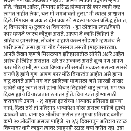
सदस्य पण धड ओळखत नाहीत." आमचे मित्रवर्य उद्वेगाने म्हणत
होते. "वेडाच आहेस, मिपावर प्रसिद्ध होण्यासाठी फार काही कष्ट
लागत नाहीत लेका, चल मी समजावतो तुला." मी त्याला आश्वासन
दिले. मिपावर आजकाल दोन प्रकारचे सदस्य पटकन प्रसिद्ध होतात,
१) विचारजंत २) टुकार १) विचारजंत :- ह्या लोकांना स्वत:विषयी
फार म्हणजे फारच कौतुक असते. आपण जे काहि लिहितो ते
अतिशय ज्ञानसंपन्न, लोकांना शहाणे करुन सोडणारे म्हणजेच 'लै
भारी' असते असा ह्यांचा गोड गैरसमज असतो (माझ्यासारखा).
आपले लेखन म्हणजे मिसळपाव इतिहासातील सोनेरी अक्षरे आहेत
असेच हे लिहित असतात. खरे तर अक्कल असते शुन्य पण आपण
फार मोठे ज्ञानी, सगळ्या विषयातली सगळी अक्कल असल्यासारखे
वागणे हे ह्यांचे गुण. आपण फार मोठे विचारवंत आहोत असे ह्यांना
वाटु लागते आणी मग जंत झालेल्या माणसला जसे सारखी साखर
खावेसे वाटु लागते तसे ह्यांना विचार लिहावेसे वाटु लागते. मग एक
दिवस ह्यांचे विचारजंतात रुपांतर होते. विचारजंत होण्यासाठी
करावयाचे उपाय :- १) सहसा इतरांच्या धाग्यावर प्रतिसाद द्यायचा
नाही, दिला तरी तो प्रतिसाद धाग्यापेक्षा मोठा असला पाहिजे ह्याची
काळजी घ्या. धागा १० ओळींचा असेल तर तुमचा प्रतिसाद कमीत
कमी २० ओळींचा असला पाहिजे. २) २/३ दिवसातुन अतिशय रटाळ
विषयावर धागे काढुन त्यावर त्याहुनही रटाळ चर्चा करीत रहा. उदा