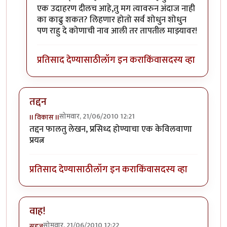
एक उदाहरण दीलच आहे,तु मग त्यावरुन अंदाज नाही
का काढु शकत? लिहणार होतो सर्व शोधुन शोधुन
पण राहु दे कोणाची नाव आली तर तापतील माझ्यावर!
प्रतिसाद देण्यासाठी
लॉग इन करा
किंवा
सदस्य व्हा
तद्दन
सोमवार, 21/06/2010 12:21
II विकास II
तद्दन फालतु लेखन, प्रसिध्द होण्याचा एक केविलवाणा
प्रयत्न
प्रतिसाद देण्यासाठी
लॉग इन करा
किंवा
सदस्य व्हा
वाह!
सोमवार, 21/06/2010 12:22
सहज