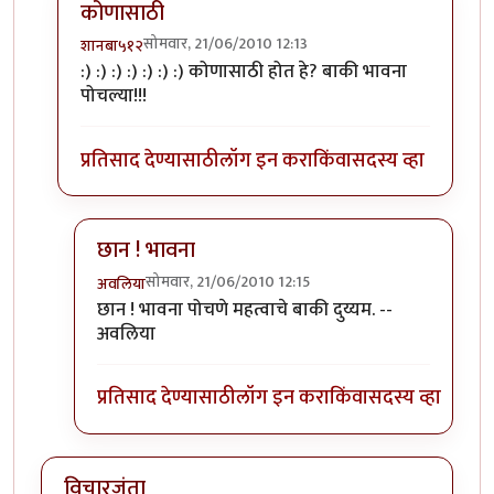
कोणासाठी
सोमवार, 21/06/2010 12:13
शानबा५१२
In reply to
तुम्ही काय
by
अवलिया
:) :) :) :) :) :) :) कोणासाठी होत हे? बाकी भावना
पोचल्या!!!
प्रतिसाद देण्यासाठी
लॉग इन करा
किंवा
सदस्य व्हा
छान ! भावना
सोमवार, 21/06/2010 12:15
अवलिया
In reply to
कोणासाठी
by
शानबा५१२
छान ! भावना पोचणे महत्वाचे बाकी दुय्यम. --
अवलिया
प्रतिसाद देण्यासाठी
लॉग इन करा
किंवा
सदस्य व्हा
विचारजंता