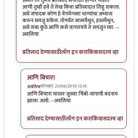
असेल तर तुमचे प्रतिसाद संपादित होणार नाहीत
आणी तुम्ही हवे ते लेख किंवा प्रतिसादात लिहु शकाल.
असे संपादक कोण हे वेगवेग्ळ्या धाग्यांचा अभ्यास
करुन समजु शकेल. तोपर्यंत आत्ममैथुन, हस्तमैथुन,
असे शब्द कुठे आणि कसे वापरायचे ते समजुन घ्या. --
अवलिया
प्रतिसाद देण्यासाठी
लॉग इन करा
किंवा
सदस्य व्हा
आणि बिचारा
सोमवार, 21/06/2010 12:16
अवलिया
In reply to
>>मिपावर
by
अवलिया
आणि बिचारा मास्तर जुळ्या चिंबो-यापायी बदनाम
झाला. असो. --अवलिया
प्रतिसाद देण्यासाठी
लॉग इन करा
किंवा
सदस्य व्हा