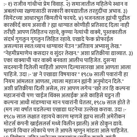
:- १) राजीव गांधीचा प्रेम विवाह. २) समाजातील महिलेचे स्थान व
अबलांच्या रक्षणासाठी सरकारी कायद्यातील तरतुदींचा अभाव. ३)
सिमेंटच्या आधारभुत किंमतीचे फायदे. ४) भजनलाल ह्यांची पुढील
कारकीर्द काय असावी ? ह्या धाग्यात कोणीही प्रतिसाद दिला नाही
तरीही आपण लिहितच रहावे, कुण्या नेत्यांची वाक्ये, पुस्तकातील
संदर्भ गुगलुन गुगलुन लिहित रहावे. एखादे फेक प्रोफाईल
असल्यास स्वत:च्याच धाग्यावर येउन "अतिशय अभ्यासु लेख."
"नेहमीप्रमाणेच कसदार व सुंदर लेखन." अशा प्रतिक्रीया द्याव्यात. ३)
एका वाक्याची चार वाक्ये बनवता आलीच पाहिजेत. दुसर्‍या
सदस्यानी दिलेली माहिती आपण दिल्यासारखा आव आणता आला
पाहिजे. उदा :- 'क्ष' ने एखाद्या विषयावर " १९८७ साली पवारांनी हा
नियम आंमलात आणला, त्याला महाजन ह्यांनी अनुमोदन दिले."
अशी प्रतिक्रीया दिली असेल, तर आपण लगेच "खरे तर हि कल्पना
महाजनांची पण 'वाईज थिंक्स अलाईक' असे काहिसे घडुन ती
कल्पना आधी मांडण्याचा मान पवारांनी घेतला, १९८७ साल होते ते
(मग त्या वर्षात घडलेल्या एखाद्या घटनेचा उल्लेख करावा. उदा :-
१९८७ साल लक्षात रहायचे कारण म्हणजे ह्याच साली अमेरीकन
मोटर्स कंपनी ख्राईसलर्स मध्ये विलीन झाली) असे ठोकुन द्यावे.
म्हणजे विचार लोकाचे पण ते आपले म्हणुन मांडता आले पाहिजेत.