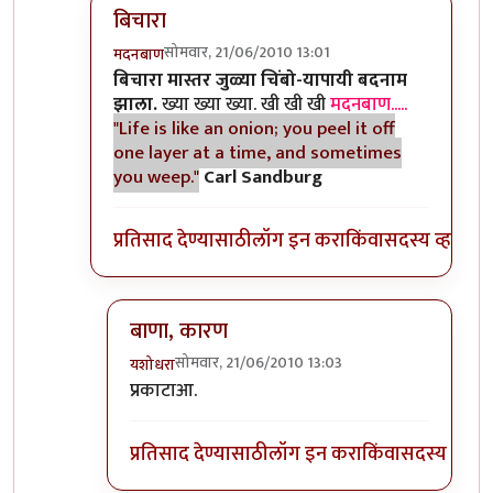
बिचारा
सोमवार, 21/06/2010 13:01
मदनबाण
In reply to
आणि बिचारा
by
अवलिया
बिचारा मास्तर जुळ्या चिंबो-यापायी बदनाम
झाला.
ख्या ख्या ख्या. खी खी खी
मदनबाण.....
"Life is like an onion; you peel it off
one layer at a time, and sometimes
you weep."
Carl Sandburg
प्रतिसाद देण्यासाठी
लॉग इन करा
किंवा
सदस्य व्हा
बाणा, कारण
सोमवार, 21/06/2010 13:03
यशोधरा
In reply to
बिचारा
by
मदनबाण
प्रकाटाआ.
प्रतिसाद देण्यासाठी
लॉग इन करा
किंवा
सदस्य व्हा