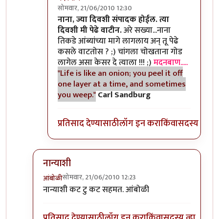
सोमवार, 21/06/2010 12:30
In reply to
>>काही
by
II विकास II
नाना, ज्या दिवशी संपादक होईल. त्या
दिवशी मी पेढे वाटीन.
अरे सख्या...नाना
तिकडे आंब्यांच्या मागे लागलाय अन् तू पेढे
कसले वाटतोस ? ;) चांगला चोखताना गोड
लागेल असा केसर दे त्याला !!! ;)
मदनबाण.....
"Life is like an onion; you peel it off
one layer at a time, and sometimes
you weep."
Carl Sandburg
प्रतिसाद देण्यासाठी
लॉग इन करा
किंवा
सदस्य व्हा
नान्याशी
सोमवार, 21/06/2010 12:23
आंबोळी
In reply to
>>मिपावर
by
अवलिया
नान्याशी कट टु कट सहमत. आंबोळी
प्रतिसाद देण्यासाठी
लॉग इन करा
किंवा
सदस्य व्हा