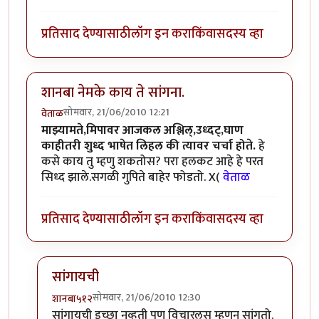
प्रतिसाद देण्यासाठी
लॉग इन करा
किंवा
सदस्य व्हा
शानबा नेमके काय ते सांगना.
सोमवार, 21/06/2010 12:21
वेताळ
माझ्यामते,मिपावर आजकल अश्लिल्,उध्दट्,घाण
काहीतरी शुध्द भाषेत लिहल की त्यावर चर्चा होते.
हे
कसे काय तु म्हणु शकतोस? परा हलकट आहे हे परत
सिध्द झाले.सगळी गुपिते बाहेर फोडतो. X(
वेताळ
प्रतिसाद देण्यासाठी
लॉग इन करा
किंवा
सदस्य व्हा
सांगायची
सोमवार, 21/06/2010 12:30
शानबा५१२
In reply to
शानबा नेमके काय ते सांगना.
by
वेताळ
सांगायची इच्छा नव्हती पण विचारलस म्हणुन सांगतो.