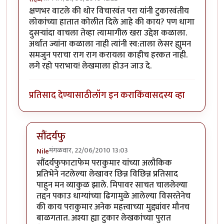
क्षणभर वाटले की थोर विचारवंत परा यांनी टुकारवंतीय
लोकांच्या हातात कोलीत दिले आहे की काय? पण धागा
दुसर्‍यांदा वाचला तेव्हा त्यामागील खरा उद्देश कळाला.
अर्थात ज्यांना कळाला नाही त्यांनी स्व:ताला लेसर ह्युमन
समजुन पराचा राग राग करायला काहीच हरकत नाही.
लगे रहो पराभाय! लेखमाला होउन जाउ दे.
प्रतिसाद देण्यासाठी
लॉग इन करा
किंवा
सदस्य व्हा
सौंदर्यफु
मंगळवार, 22/06/2010 13:03
Nile
In reply to
वाह!
by
सहज
सौंदर्यफुफाटाफेम पराकुमार यांच्या अलौकिक
प्रतिभेने नटलेल्या लेखावर छिन्न विछिन्न प्रतिसाद
पाहुन मन व्याकुळ झाले. मिपावर साचत चाललेल्या
तद्दन पकाउ धाग्यांच्या ढिगामुळे आलेल्या विसरतेनेच
की काय पराकुमार अनेक महत्त्वाच्या मुद्द्यांवर मौनच
बाळगतात. अश्या ह्या टुकार लेखकांच्या पुरात