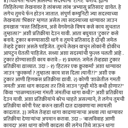
४) विशेषत: नविन आलेल्या सदस्यांना 'टार्गेट' करावे. ह्यांनी
लिहिलेल्या लेखनावर हे लांबच्या लांब 'अभ्यासु प्रतिसाद' द्यावेत. हे
लगेच तुमचे फॅन होउन जातात. संपुर्ण कम्युनिटी ज्या सदस्याच्या
लेखनाला 'भिकार' म्हणत असेल त्या सदस्याच्या धाग्यावर जाउन
हमखास "मस्त लिहिलय, असे वेगवेगळे विषय कसे काय सुचतात
तुम्हाला?" अशी प्रतिक्रीया देउन यावी. आता बघुयात 'टुकार' कसे
बनावे. टुकार बनण्यासाठी धागे व तुमचे प्रतिसाद हे दोन्ही जमेल
तेव्हडे टुकार असले पाहिजेत. तुमचे लेखन वाचुन लोकांनी डोकीच
आपटुन घेतली पाहिजेत. सध्या अशा सदस्यांची फुल्ल चलती आहे .
टुकार होण्यासाठी काय करावे :- १) प्रथमत: जमेल तेव्हड्या टुकार
प्रतिक्रीया द्याव्यात. उदा :- १) 'हिटलर एक क्रुरकर्मा' अशा धाग्यावर
जाउन "क्रुरकर्मा ? तुम्हाला काय त्रास दिला त्यानी??" अशी एक
टुकार आणी हिणकस प्रतिक्रीया द्यावी. २) कोणी 'शाळेतील गमती
जमती' असा धाग काढला तर तिथे जाउन "तुम्ही मोठे कधी होणार?"
किंवा "पाळण्यातल्या गंमती जंमतींचा धागा कधी?" अशी प्रतिक्रीया
देउन यावी. अशा प्रतिक्रीयांचे बरेच चाहते असल्याने, ते लगेच तुमची
प्रतिक्रीया कॉपी पेस्ट करुन खाली दात दाखवणार्‍या स्मायली
काढतात. ३) जमेल तेव्हडा धागा काढणार्‍याचा अथवा त्या धाग्यावर
प्रतिक्रीया देणार्‍यांचा अपमान करावा. उदा :- 'बालविवाह आणी
कायदा' असा धागा कोणी काढला की लगेच तिथे जाऊन धागा