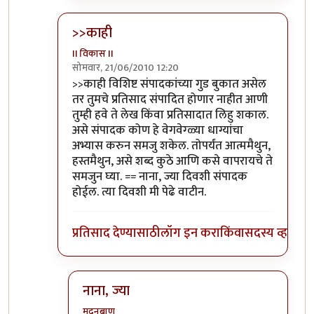
>>काही
II विकास II
सोमवार, 21/06/2010 12:20
In reply to
आणि बिचारा
by
अवलिया
>>काही विशिष्ट संपादकांच्या गुड बुकात असेल
तर तुमचे प्रतिसाद संपादित होणार नाहीत आणी
तुम्ही हवे ते लेख किंवा प्रतिसादात लिहु शकाल.
असे संपादक कोण हे वेगवेग्ळ्या धाग्यांचा
अभ्यास करुन समजु शकेल. तोपर्यंत आत्ममैथुन,
हस्तमैथुन, असे शब्द कुठे आणि कसे वापरायचे ते
समजुन घ्या. == नाना, ज्या दिवशी संपादक
होईल. त्या दिवशी मी पेढे वाटीन.
प्रतिसाद देण्यासाठी
लॉग इन करा
किंवा
सदस्य व्हा
नाना, ज्या
मदनबाण