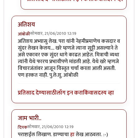
अतिशय
सोमवार, 21/06/2010 12:19
आंबोळी
अतिशय अभ्यासु लेख. परा यांनी नेहमीप्रमाणेच कसदार व
सुंदर लेखन केलय.... खरे म्हणजे त्याना सुट्टी असल्याने ते
असे एकावर एक सुंदर धागे काढत आहेत. मित्राची व्यथा
त्यांनी येथे फारच प्रभावीपणे मांडली आहे. येथे खरे म्हणजे
विचारजंतांवर आजून विस्तृत चर्चा करता आली असती.
पण हरकत नाही. पु.ले.शु. आंबोळी
प्रतिसाद देण्यासाठी
लॉग इन करा
किंवा
सदस्य व्हा
जाम भारी..
सोमवार, 21/06/2010 12:19
दिपक
पराष्टाईल लिखाण. डाण्याचा
हा
लेख आठवला. :-)