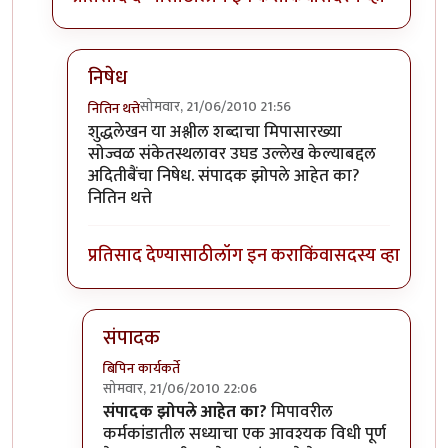
निषेध
सोमवार, 21/06/2010 21:56
नितिन थत्ते
In reply to
शुद्धलेखन
by
३_१४ विक्षिप्त अदिती
शुद्धलेखन या अश्लील शब्दाचा मिपासारख्या
सोज्वळ संकेतस्थलावर उघड उल्लेख केल्याबद्दल
अदितीबैंचा निषेध. संपादक झोपले आहेत का?
नितिन थत्ते
प्रतिसाद देण्यासाठी
लॉग इन करा
किंवा
सदस्य व्हा
संपादक
बिपिन कार्यकर्ते
सोमवार, 21/06/2010 22:06
In reply to
निषेध
by
नितिन थत्ते
संपादक झोपले आहेत का?
मिपावरील
कर्मकांडातील सध्याचा एक आवश्यक विधी पूर्ण