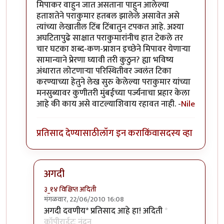
मिपाकर वाहुन जात असताना पाहुन आलेल्या
हताशतेने पराकुमार हतबल झालेले असावेत असे
त्यांच्या लेखातील टिंब टिंबातुन टपकत आहे. अश्या
अघटितापुढे साक्षात पराकुमारांनीच हात टेकले तर
चार घटका शब्द-कण-प्राशन इच्छेने मिपावर येणार्‍या
सामान्याने प्रेरणा घ्यावी तरी कुठुन? ह्या भविष्य
अंधारात लोटणार्‍या परिस्थितीवर ज्वलंत टिका
करण्याच्या हेतुने लेख सुरु केलेल्या पराकुमार यांच्या
मनसुब्यावर कुणीतरी मुंबईच्या पर्ज्यनाचा प्रहार केला
आहे की काय असे वाटल्याशिवाय रहावत नाही. -
Nile
प्रतिसाद देण्यासाठी
लॉग इन करा
किंवा
सदस्य व्हा
अगदी
३_१४ विक्षिप्त अदिती
मंगळवार, 22/06/2010 16:08
In reply to
सौंदर्यफु
by
Nile
अगदी दवणीय* प्रतिसाद आहे हा! अदिती
*
कॉपीराईटः नंदन