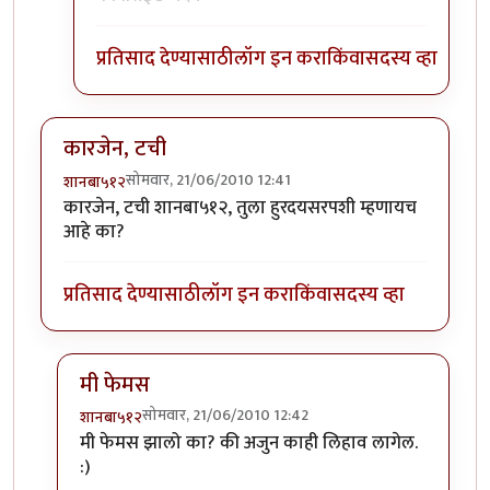
प्रतिसाद देण्यासाठी
लॉग इन करा
किंवा
सदस्य व्हा
कारजेन, टची
सोमवार, 21/06/2010 12:41
शानबा५१२
कारजेन, टची शानबा५१२, तुला हुरदयसरपशी म्हणायच
आहे का?
प्रतिसाद देण्यासाठी
लॉग इन करा
किंवा
सदस्य व्हा
मी फेमस
सोमवार, 21/06/2010 12:42
शानबा५१२
In reply to
कारजेन, टची
by
शानबा५१२
मी फेमस झालो का? की अजुन काही लिहाव लागेल.
:)