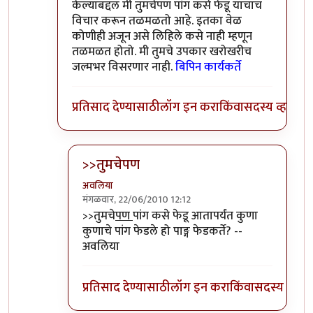
केल्याबद्दल मी तुमचेपण पांग कसे फेडू याचाच
विचार करून तळमळतो आहे. इतका वेळ
कोणीही अजून असे लिहिले कसे नाही म्हणून
तळमळत होतो. मी तुमचे उपकार खरोखरीच
जल्मभर विसरणार नाही.
बिपिन कार्यकर्ते
प्रतिसाद देण्यासाठी
लॉग इन करा
किंवा
सदस्य व्हा
>>तुमचेपण
अवलिया
मंगळवार, 22/06/2010 12:12
In reply to
संपादक
by
बिपिन कार्यकर्ते
>>तुमचे
पण
पांग कसे फेडू आतापर्यंत कुणा
कुणाचे पांग फेडले हो पाङ्ग फेडकर्ते? --
अवलिया
प्रतिसाद देण्यासाठी
लॉग इन करा
किंवा
सदस्य व्हा