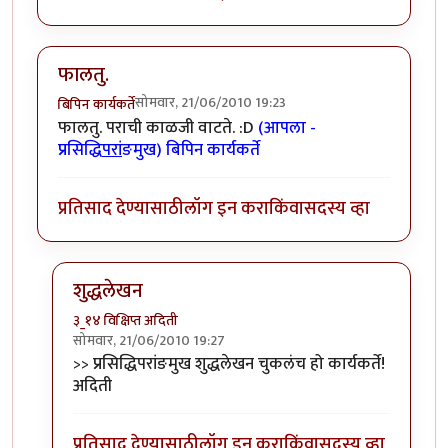
फालतु.
सोमवार, 21/06/2010 19:23
बिपिन कार्यकर्ते
फालतु. पराची काळजी वाटते. :D
(आपला -
प्रसिद्धि
परां
ङमुख) बिपिन कार्यकर्ते
प्रतिसाद देण्यासाठी
लॉग इन करा
किंवा
सदस्य व्हा
शुद्धलेखन
३_१४ विक्षिप्त अदिती
सोमवार, 21/06/2010 19:27
In reply to
फालतु.
by
बिपिन कार्यकर्ते
>> प्रसिद्धिपरांङमुख शुद्धलेखन चुकलंच हो कार्यकर्ते!
अदिती
प्रतिसाद देण्यासाठी
लॉग इन करा
किंवा
सदस्य व्हा