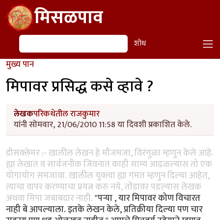
Skip to main content
मिसळपाव
शोध
शोध
मुख्य पान
मिपावर प्रसिद्ध कसे व्हावे ?
लेखक
परिकथेतील राजकुमार
यांनी सोमवार, 21/06/2010 11:58 या दिवशी प्रकाशित केले.
डीसक्लेमर :- खालील लेखन हे मौजमजा, विरंगुळा म्हणुन केले आहे.
ह्या लेखात व सार्वजनीक जिवनात काही साम्य आढळल्यास तो एक
योगायोग समजावा. खालील युक्त्या ह्या गंमत म्हणुन दिल्या आहेत,
त्याचा वापर करण्याचा प्रयत्न करु नये, तोंडावर पडल्यास लेखक
अथवा मिपा जबाबदार नाही.
"पर्‍या , यार मिपावर कोण विचारत
नाही बे आपल्याला. इतके लेखन केले, प्रतिक्रीया दिल्या पण चार