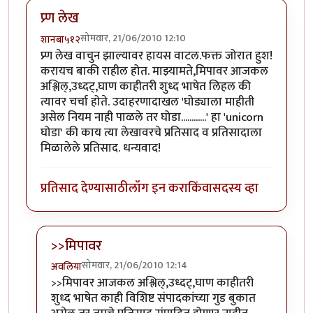
प्र्ण लेख
सोमवार, 21/06/2010 12:10
शानबा५१२
प्र्ण लेख वाचुन झाल्यावर हायस वाटल.फक्त जोरात हुश!
करायच बाकी राहील होत. माझ्यामते,मिपावर आजकल
अश्लिल्,उध्दट्,घाण काहीतरी शुध्द भाषेत लिहल की
त्यावर चर्चा होते. उदाहरणादाखल 'घोड्याला माहीती
असेल नियम नाही पाळले तर घोडा............' हा 'unicorn
घोडा' की काय त्या लेखावरचे प्रतिसाद व प्रतिसादाला
मिळालेले प्रतिसाद. धन्यवाद!
प्रतिसाद देण्यासाठी
लॉग इन करा
किंवा
सदस्य व्हा
>>मिपावर
सोमवार, 21/06/2010 12:14
अवलिया
In reply to
प्र्ण लेख
by
शानबा५१२
>>मिपावर आजकल अश्लिल्,उध्दट्,घाण काहीतरी
शुध्द भाषेत काही विशिष्ट संपादकांच्या गुड बुकात