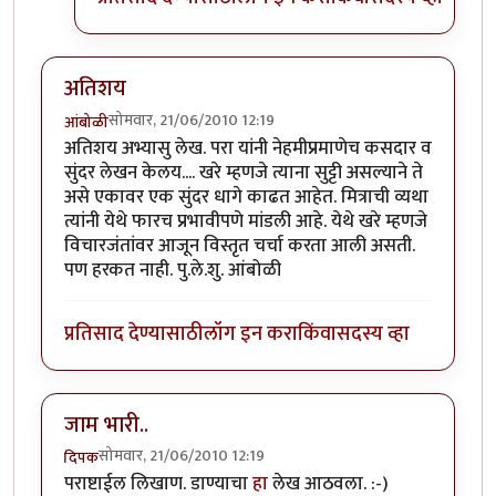
अतिशय
सोमवार, 21/06/2010 12:19
आंबोळी
अतिशय अभ्यासु लेख. परा यांनी नेहमीप्रमाणेच कसदार व
सुंदर लेखन केलय.... खरे म्हणजे त्याना सुट्टी असल्याने ते
असे एकावर एक सुंदर धागे काढत आहेत. मित्राची व्यथा
त्यांनी येथे फारच प्रभावीपणे मांडली आहे. येथे खरे म्हणजे
विचारजंतांवर आजून विस्तृत चर्चा करता आली असती.
पण हरकत नाही. पु.ले.शु. आंबोळी
प्रतिसाद देण्यासाठी
लॉग इन करा
किंवा
सदस्य व्हा
जाम भारी..
सोमवार, 21/06/2010 12:19
दिपक
पराष्टाईल लिखाण. डाण्याचा
हा
लेख आठवला. :-)