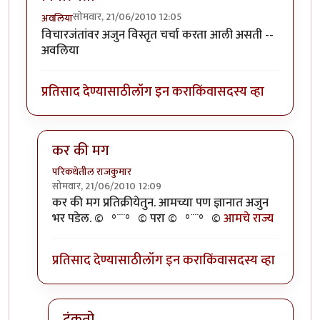
सोमवार, 21/06/2010 12:05
अवलिया
विचारजंतांवर अजुन विस्तृत चर्चा करता आली असती --
अवलिया
प्रतिसाद देण्यासाठी
लॉग इन करा
किंवा
सदस्य व्हा
कर की मग
परिकथेतील राजकुमार
सोमवार, 21/06/2010 12:09
In reply to
विचारजंता
by
अवलिया
कर की मग प्रतिक्रीयेतुन. आमच्या पण ज्ञानात अजुन
भर पडेल. ©º°¨¨°º© परा ©º°¨¨°º©
आमचे राज्य
प्रतिसाद देण्यासाठी
लॉग इन करा
किंवा
सदस्य व्हा
टंकतो