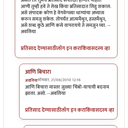
असेल तर तुमचे प्रतिसाद संपादित होणार नाहीत
आणी तुम्ही हवे ते लेख किंवा प्रतिसादात लिहु शकाल.
असे संपादक कोण हे वेगवेग्ळ्या धाग्यांचा अभ्यास
करुन समजु शकेल. तोपर्यंत आत्ममैथुन, हस्तमैथुन,
असे शब्द कुठे आणि कसे वापरायचे ते समजुन घ्या. --
अवलिया
प्रतिसाद देण्यासाठी
लॉग इन करा
किंवा
सदस्य व्हा
आणि बिचारा
सोमवार, 21/06/2010 12:16
अवलिया
In reply to
>>मिपावर
by
अवलिया
आणि बिचारा मास्तर जुळ्या चिंबो-यापायी बदनाम
झाला. असो. --अवलिया
प्रतिसाद देण्यासाठी
लॉग इन करा
किंवा
सदस्य व्हा