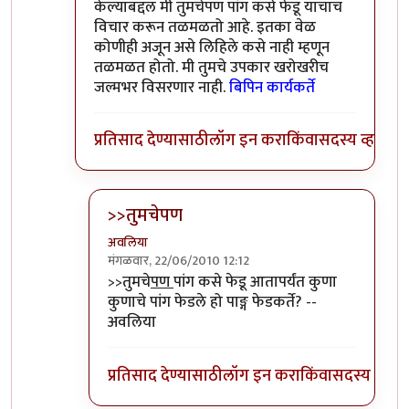
केल्याबद्दल मी तुमचेपण पांग कसे फेडू याचाच
विचार करून तळमळतो आहे. इतका वेळ
कोणीही अजून असे लिहिले कसे नाही म्हणून
तळमळत होतो. मी तुमचे उपकार खरोखरीच
जल्मभर विसरणार नाही.
बिपिन कार्यकर्ते
प्रतिसाद देण्यासाठी
लॉग इन करा
किंवा
सदस्य व्हा
>>तुमचेपण
अवलिया
मंगळवार, 22/06/2010 12:12
In reply to
संपादक
by
बिपिन कार्यकर्ते
>>तुमचे
पण
पांग कसे फेडू आतापर्यंत कुणा
कुणाचे पांग फेडले हो पाङ्ग फेडकर्ते? --
अवलिया
प्रतिसाद देण्यासाठी
लॉग इन करा
किंवा
सदस्य व्हा