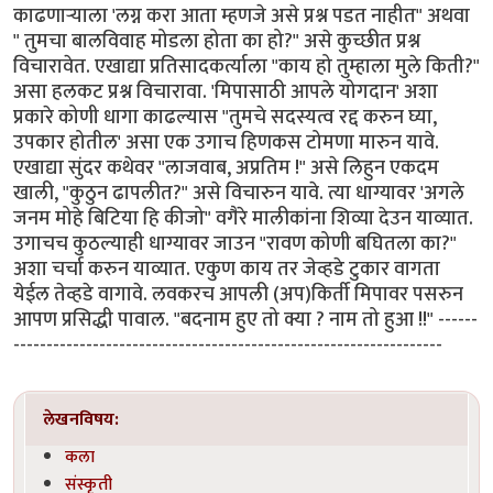
काढणार्‍याला 'लग्न करा आता म्हणजे असे प्रश्न पडत नाहीत" अथवा
" तुमचा बालविवाह मोडला होता का हो?" असे कुच्छीत प्रश्न
विचारावेत. एखाद्या प्रतिसादकर्त्याला "काय हो तुम्हाला मुले किती?"
असा हलकट प्रश्न विचारावा. 'मिपासाठी आपले योगदान' अशा
प्रकारे कोणी धागा काढल्यास "तुमचे सदस्यत्व रद्द करुन घ्या,
उपकार होतील' असा एक उगाच हिणकस टोमणा मारुन यावे.
एखाद्या सुंदर कथेवर "लाजवाब, अप्रतिम !" असे लिहुन एकदम
खाली, "कुठुन ढापलीत?" असे विचारुन यावे. त्या धाग्यावर 'अगले
जनम मोहे बिटिया हि कीजो" वगैरे मालीकांना शिव्या देउन याव्यात.
उगाचच कुठल्याही धाग्यावर जाउन "रावण कोणी बघितला का?"
अशा चर्चा करुन याव्यात. एकुण काय तर जेव्हडे टुकार वागता
येईल तेव्हडे वागावे. लवकरच आपली (अप)किर्ती मिपावर पसरुन
आपण प्रसिद्धी पावाल. "बदनाम हुए तो क्या ? नाम तो हुआ !!" ------
-----------------------------------------------------------------
लेखनविषय:
कला
संस्कृती