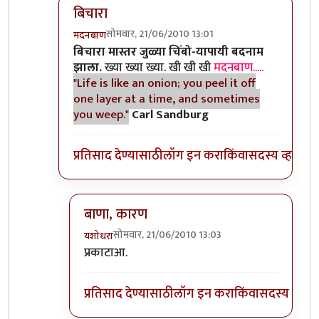
बिचारा
सोमवार, 21/06/2010 13:01
मदनबाण
In reply to
आणि बिचारा
by
अवलिया
बिचारा मास्तर जुळ्या चिंबो-यापायी बदनाम
झाला.
ख्या ख्या ख्या. खी खी खी
मदनबाण.....
"Life is like an onion; you peel it off
one layer at a time, and sometimes
you weep."
Carl Sandburg
प्रतिसाद देण्यासाठी
लॉग इन करा
किंवा
सदस्य व्हा
बाणा, कारण
सोमवार, 21/06/2010 13:03
यशोधरा
In reply to
बिचारा
by
मदनबाण
प्रकाटाआ.
प्रतिसाद देण्यासाठी
लॉग इन करा
किंवा
सदस्य व्हा