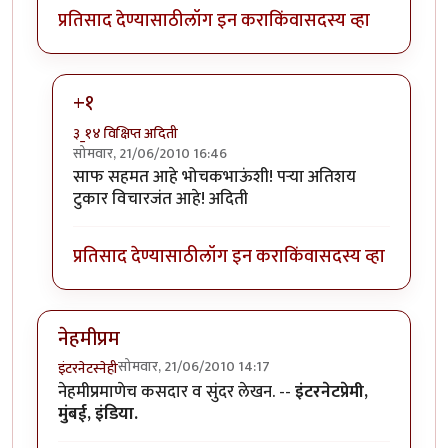
प्रतिसाद देण्यासाठी
लॉग इन करा
किंवा
सदस्य व्हा
+१
३_१४ विक्षिप्त अदिती
सोमवार, 21/06/2010 16:46
In reply to
परा, हा एक
by
भोचक
साफ सहमत आहे भोचकभाऊंशी! पर्‍या अतिशय
टुकार विचारजंत आहे! अदिती
प्रतिसाद देण्यासाठी
लॉग इन करा
किंवा
सदस्य व्हा
नेहमीप्रम
सोमवार, 21/06/2010 14:17
इंटरनेटस्नेही
नेहमीप्रमाणेच कसदार व सुंदर लेखन. --
इंटरनेटप्रेमी,
मुंबई, इंडिया.