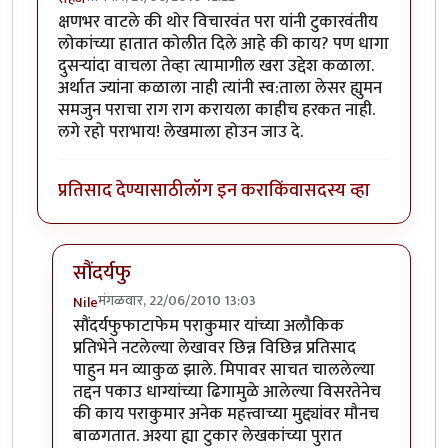
क्षणभर वाटले की थोर विचारवंत परा यांनी टुकारवंतीय
लोकांच्या हातात कोलीत दिले आहे की काय? पण धागा
दुसर्‍यांदा वाचला तेव्हा त्यामागील खरा उद्देश कळाला.
अर्थात ज्यांना कळाला नाही त्यांनी स्व:ताला लेसर ह्युमन
समजुन पराचा राग राग करायला काहीच हरकत नाही.
लगे रहो पराभाय! लेखमाला होउन जाउ दे.
प्रतिसाद देण्यासाठी
लॉग इन करा
किंवा
सदस्य व्हा
सौंदर्यफु
मंगळवार, 22/06/2010 13:03
Nile
In reply to
वाह!
by
सहज
सौंदर्यफुफाटाफेम पराकुमार यांच्या अलौकिक
प्रतिभेने नटलेल्या लेखावर छिन्न विछिन्न प्रतिसाद
पाहुन मन व्याकुळ झाले. मिपावर साचत चाललेल्या
तद्दन पकाउ धाग्यांच्या ढिगामुळे आलेल्या विसरतेनेच
की काय पराकुमार अनेक महत्त्वाच्या मुद्द्यांवर मौनच
बाळगतात. अश्या ह्या टुकार लेखकांच्या पुरात