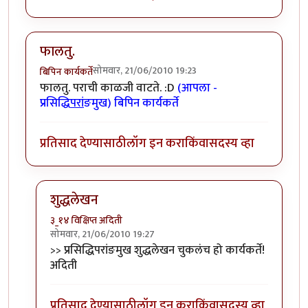
फालतु.
सोमवार, 21/06/2010 19:23
बिपिन कार्यकर्ते
फालतु. पराची काळजी वाटते. :D
(आपला -
प्रसिद्धि
परां
ङमुख) बिपिन कार्यकर्ते
प्रतिसाद देण्यासाठी
लॉग इन करा
किंवा
सदस्य व्हा
शुद्धलेखन
३_१४ विक्षिप्त अदिती
सोमवार, 21/06/2010 19:27
In reply to
फालतु.
by
बिपिन कार्यकर्ते
>> प्रसिद्धिपरांङमुख शुद्धलेखन चुकलंच हो कार्यकर्ते!
अदिती
प्रतिसाद देण्यासाठी
लॉग इन करा
किंवा
सदस्य व्हा