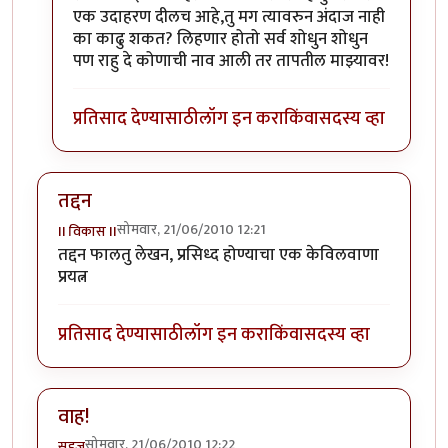
एक उदाहरण दीलच आहे,तु मग त्यावरुन अंदाज नाही
का काढु शकत? लिहणार होतो सर्व शोधुन शोधुन
पण राहु दे कोणाची नाव आली तर तापतील माझ्यावर!
प्रतिसाद देण्यासाठी
लॉग इन करा
किंवा
सदस्य व्हा
तद्दन
सोमवार, 21/06/2010 12:21
II विकास II
तद्दन फालतु लेखन, प्रसिध्द होण्याचा एक केविलवाणा
प्रयत्न
प्रतिसाद देण्यासाठी
लॉग इन करा
किंवा
सदस्य व्हा
वाह!
सोमवार, 21/06/2010 12:22
सहज