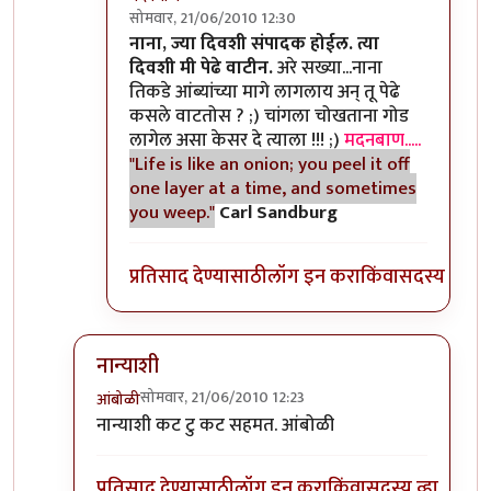
सोमवार, 21/06/2010 12:30
In reply to
>>काही
by
II विकास II
नाना, ज्या दिवशी संपादक होईल. त्या
दिवशी मी पेढे वाटीन.
अरे सख्या...नाना
तिकडे आंब्यांच्या मागे लागलाय अन् तू पेढे
कसले वाटतोस ? ;) चांगला चोखताना गोड
लागेल असा केसर दे त्याला !!! ;)
मदनबाण.....
"Life is like an onion; you peel it off
one layer at a time, and sometimes
you weep."
Carl Sandburg
प्रतिसाद देण्यासाठी
लॉग इन करा
किंवा
सदस्य व्हा
नान्याशी
सोमवार, 21/06/2010 12:23
आंबोळी
In reply to
>>मिपावर
by
अवलिया
नान्याशी कट टु कट सहमत. आंबोळी
प्रतिसाद देण्यासाठी
लॉग इन करा
किंवा
सदस्य व्हा