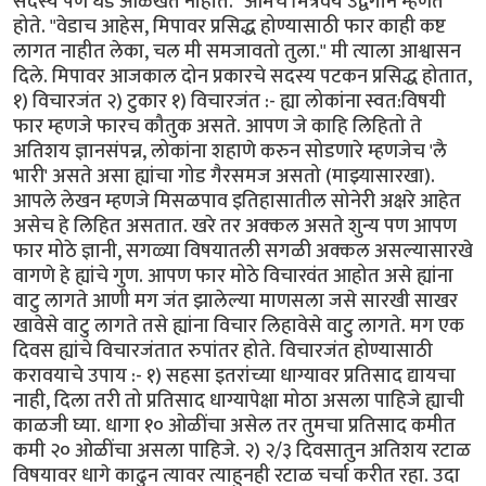
सदस्य पण धड ओळखत नाहीत." आमचे मित्रवर्य उद्वेगाने म्हणत
होते. "वेडाच आहेस, मिपावर प्रसिद्ध होण्यासाठी फार काही कष्ट
लागत नाहीत लेका, चल मी समजावतो तुला." मी त्याला आश्वासन
दिले. मिपावर आजकाल दोन प्रकारचे सदस्य पटकन प्रसिद्ध होतात,
१) विचारजंत २) टुकार १) विचारजंत :- ह्या लोकांना स्वत:विषयी
फार म्हणजे फारच कौतुक असते. आपण जे काहि लिहितो ते
अतिशय ज्ञानसंपन्न, लोकांना शहाणे करुन सोडणारे म्हणजेच 'लै
भारी' असते असा ह्यांचा गोड गैरसमज असतो (माझ्यासारखा).
आपले लेखन म्हणजे मिसळपाव इतिहासातील सोनेरी अक्षरे आहेत
असेच हे लिहित असतात. खरे तर अक्कल असते शुन्य पण आपण
फार मोठे ज्ञानी, सगळ्या विषयातली सगळी अक्कल असल्यासारखे
वागणे हे ह्यांचे गुण. आपण फार मोठे विचारवंत आहोत असे ह्यांना
वाटु लागते आणी मग जंत झालेल्या माणसला जसे सारखी साखर
खावेसे वाटु लागते तसे ह्यांना विचार लिहावेसे वाटु लागते. मग एक
दिवस ह्यांचे विचारजंतात रुपांतर होते. विचारजंत होण्यासाठी
करावयाचे उपाय :- १) सहसा इतरांच्या धाग्यावर प्रतिसाद द्यायचा
नाही, दिला तरी तो प्रतिसाद धाग्यापेक्षा मोठा असला पाहिजे ह्याची
काळजी घ्या. धागा १० ओळींचा असेल तर तुमचा प्रतिसाद कमीत
कमी २० ओळींचा असला पाहिजे. २) २/३ दिवसातुन अतिशय रटाळ
विषयावर धागे काढुन त्यावर त्याहुनही रटाळ चर्चा करीत रहा. उदा