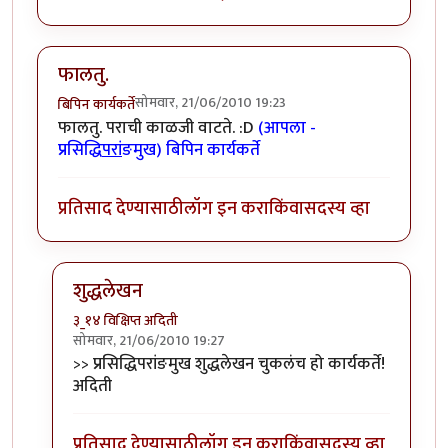
फालतु.
सोमवार, 21/06/2010 19:23
बिपिन कार्यकर्ते
फालतु. पराची काळजी वाटते. :D
(आपला -
प्रसिद्धि
परां
ङमुख) बिपिन कार्यकर्ते
प्रतिसाद देण्यासाठी
लॉग इन करा
किंवा
सदस्य व्हा
शुद्धलेखन
३_१४ विक्षिप्त अदिती
सोमवार, 21/06/2010 19:27
In reply to
फालतु.
by
बिपिन कार्यकर्ते
>> प्रसिद्धिपरांङमुख शुद्धलेखन चुकलंच हो कार्यकर्ते!
अदिती
प्रतिसाद देण्यासाठी
लॉग इन करा
किंवा
सदस्य व्हा