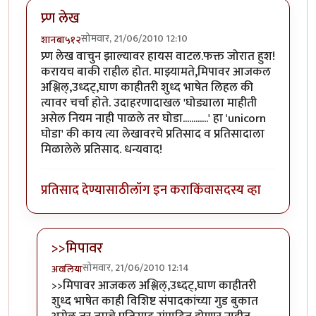
प्र्ण लेख
सोमवार, 21/06/2010 12:10
शानबा५१२
प्र्ण लेख वाचुन झाल्यावर हायस वाटल.फक्त जोरात हुश!
करायच बाकी राहील होत. माझ्यामते,मिपावर आजकल
अश्लिल्,उध्दट्,घाण काहीतरी शुध्द भाषेत लिहल की
त्यावर चर्चा होते. उदाहरणादाखल 'घोड्याला माहीती
असेल नियम नाही पाळले तर घोडा............' हा 'unicorn
घोडा' की काय त्या लेखावरचे प्रतिसाद व प्रतिसादाला
मिळालेले प्रतिसाद. धन्यवाद!
प्रतिसाद देण्यासाठी
लॉग इन करा
किंवा
सदस्य व्हा
>>मिपावर
सोमवार, 21/06/2010 12:14
अवलिया
In reply to
प्र्ण लेख
by
शानबा५१२
>>मिपावर आजकल अश्लिल्,उध्दट्,घाण काहीतरी
शुध्द भाषेत काही विशिष्ट संपादकांच्या गुड बुकात