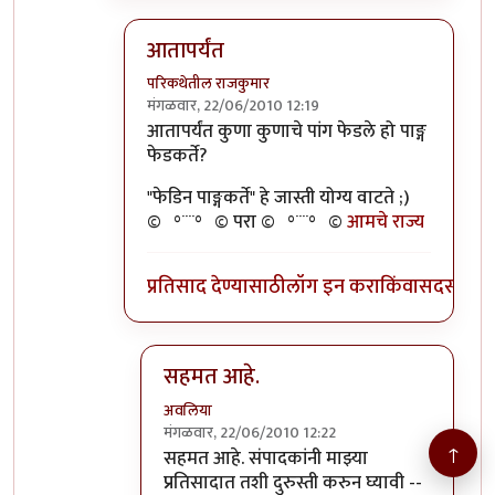
आतापर्यंत
परिकथेतील राजकुमार
मंगळवार, 22/06/2010 12:19
In reply to
>>तुमचेपण
by
अवलिया
आतापर्यंत कुणा कुणाचे पांग फेडले हो पाङ्ग
फेडकर्ते?
"फेडिन पाङ्गकर्ते" हे जास्ती योग्य वाटते ;)
©º°¨¨°º© परा ©º°¨¨°º©
आमचे राज्य
प्रतिसाद देण्यासाठी
लॉग इन करा
किंवा
सदस्य व्हा
सहमत आहे.
अवलिया
मंगळवार, 22/06/2010 12:22
↑
In reply to
आतापर्यंत
by
परिकथेतील राजकुमार
सहमत आहे. संपादकांनी माझ्या
प्रतिसादात तशी दुरुस्ती करुन घ्यावी --