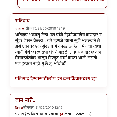
अतिशय
सोमवार, 21/06/2010 12:19
आंबोळी
अतिशय अभ्यासु लेख. परा यांनी नेहमीप्रमाणेच कसदार व
सुंदर लेखन केलय.... खरे म्हणजे त्याना सुट्टी असल्याने ते
असे एकावर एक सुंदर धागे काढत आहेत. मित्राची व्यथा
त्यांनी येथे फारच प्रभावीपणे मांडली आहे. येथे खरे म्हणजे
विचारजंतांवर आजून विस्तृत चर्चा करता आली असती.
पण हरकत नाही. पु.ले.शु. आंबोळी
प्रतिसाद देण्यासाठी
लॉग इन करा
किंवा
सदस्य व्हा
जाम भारी..
सोमवार, 21/06/2010 12:19
दिपक
पराष्टाईल लिखाण. डाण्याचा
हा
लेख आठवला. :-)