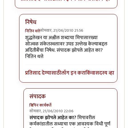
निषेध
सोमवार, 21/06/2010 21:56
नितिन थत्ते
In reply to
शुद्धलेखन
by
३_१४ विक्षिप्त अदिती
शुद्धलेखन या अश्लील शब्दाचा मिपासारख्या
सोज्वळ संकेतस्थलावर उघड उल्लेख केल्याबद्दल
अदितीबैंचा निषेध. संपादक झोपले आहेत का?
नितिन थत्ते
प्रतिसाद देण्यासाठी
लॉग इन करा
किंवा
सदस्य व्हा
संपादक
बिपिन कार्यकर्ते
सोमवार, 21/06/2010 22:06
In reply to
निषेध
by
नितिन थत्ते
संपादक झोपले आहेत का?
मिपावरील
कर्मकांडातील सध्याचा एक आवश्यक विधी पूर्ण