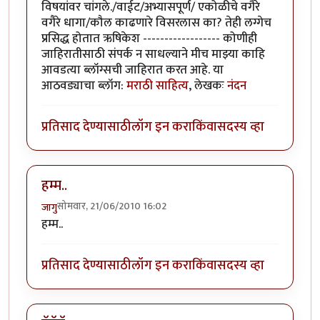
विषयांवर चांगले./वाईट/अभ्यासपूर्ण/ एकोळीचे वगैरे
वगैरे धागा/कौल काढणारे विसरलास का? तेही लग्गेच
प्रसिद्ध होतात ऋषिकेश ------------------ कोणीही
जाहिरातीसाठी संपर्क न साधल्याने मीच माझ्या काहि
आवडत्या ब्लॉग्सची जाहिरात करत आहे. या
आठवड्याचा ब्लॉग:
मराठी साहित्य
, लेखकः
नंदन
प्रतिसाद देण्यासाठी
लॉग इन करा
किंवा
सदस्य व्हा
हम्म..
सोमवार, 21/06/2010 16:02
जागु
हम्म..
प्रतिसाद देण्यासाठी
लॉग इन करा
किंवा
सदस्य व्हा