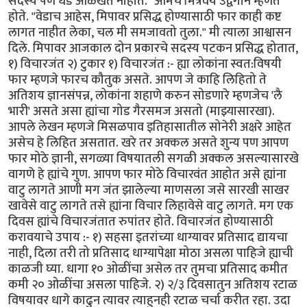
सदस्य पण धड ओळखत नाहीत." आमचे मित्रवर्य उद्वेगाने म्हणत
होते. "वेडाच आहेस, मिपावर प्रसिद्ध होण्यासाठी फार काही कष्ट
लागत नाहीत लेका, चल मी समजावतो तुला." मी त्याला आश्वासन
दिले. मिपावर आजकाल दोन प्रकारचे सदस्य पटकन प्रसिद्ध होतात,
१) विचारजंत २) टुकार १) विचारजंत :- ह्या लोकांना स्वत:विषयी
फार म्हणजे फारच कौतुक असते. आपण जे काहि लिहितो ते
अतिशय ज्ञानसंपन्न, लोकांना शहाणे करुन सोडणारे म्हणजेच 'लै
भारी' असते असा ह्यांचा गोड गैरसमज असतो (माझ्यासारखा).
आपले लेखन म्हणजे मिसळपाव इतिहासातील सोनेरी अक्षरे आहेत
असेच हे लिहित असतात. खरे तर अक्कल असते शुन्य पण आपण
फार मोठे ज्ञानी, सगळ्या विषयातली सगळी अक्कल असल्यासारखे
वागणे हे ह्यांचे गुण. आपण फार मोठे विचारवंत आहोत असे ह्यांना
वाटु लागते आणी मग जंत झालेल्या माणसला जसे सारखी साखर
खावेसे वाटु लागते तसे ह्यांना विचार लिहावेसे वाटु लागते. मग एक
दिवस ह्यांचे विचारजंतात रुपांतर होते. विचारजंत होण्यासाठी
करावयाचे उपाय :- १) सहसा इतरांच्या धाग्यावर प्रतिसाद द्यायचा
नाही, दिला तरी तो प्रतिसाद धाग्यापेक्षा मोठा असला पाहिजे ह्याची
काळजी घ्या. धागा १० ओळींचा असेल तर तुमचा प्रतिसाद कमीत
कमी २० ओळींचा असला पाहिजे. २) २/३ दिवसातुन अतिशय रटाळ
विषयावर धागे काढुन त्यावर त्याहुनही रटाळ चर्चा करीत रहा. उदा