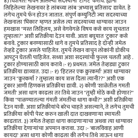
४) विशेषत: नविन आलेल्या सदस्यांना 'टार्गेट' करावे. ह्यांनी
लिहिलेल्या लेखनावर हे लांबच्या लांब 'अभ्यासु प्रतिसाद' द्यावेत. हे
लगेच तुमचे फॅन होउन जातात. संपुर्ण कम्युनिटी ज्या सदस्याच्या
लेखनाला 'भिकार' म्हणत असेल त्या सदस्याच्या धाग्यावर जाउन
हमखास "मस्त लिहिलय, असे वेगवेगळे विषय कसे काय सुचतात
तुम्हाला?" अशी प्रतिक्रीया देउन यावी. आता बघुयात 'टुकार' कसे
बनावे. टुकार बनण्यासाठी धागे व तुमचे प्रतिसाद हे दोन्ही जमेल
तेव्हडे टुकार असले पाहिजेत. तुमचे लेखन वाचुन लोकांनी डोकीच
आपटुन घेतली पाहिजेत. सध्या अशा सदस्यांची फुल्ल चलती आहे .
टुकार होण्यासाठी काय करावे :- १) प्रथमत: जमेल तेव्हड्या टुकार
प्रतिक्रीया द्याव्यात. उदा :- १) 'हिटलर एक क्रुरकर्मा' अशा धाग्यावर
जाउन "क्रुरकर्मा ? तुम्हाला काय त्रास दिला त्यानी??" अशी एक
टुकार आणी हिणकस प्रतिक्रीया द्यावी. २) कोणी 'शाळेतील गमती
जमती' असा धाग काढला तर तिथे जाउन "तुम्ही मोठे कधी होणार?"
किंवा "पाळण्यातल्या गंमती जंमतींचा धागा कधी?" अशी प्रतिक्रीया
देउन यावी. अशा प्रतिक्रीयांचे बरेच चाहते असल्याने, ते लगेच तुमची
प्रतिक्रीया कॉपी पेस्ट करुन खाली दात दाखवणार्‍या स्मायली
काढतात. ३) जमेल तेव्हडा धागा काढणार्‍याचा अथवा त्या धाग्यावर
प्रतिक्रीया देणार्‍यांचा अपमान करावा. उदा :- 'बालविवाह आणी
कायदा' असा धागा कोणी काढला की लगेच तिथे जाऊन धागा