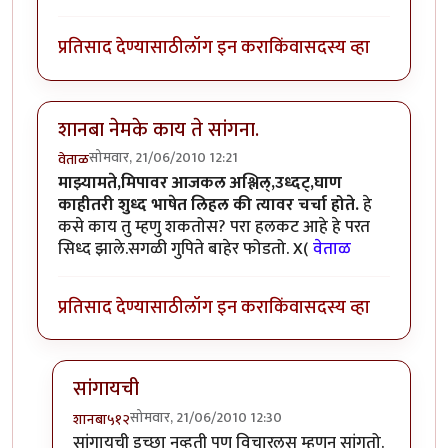
प्रतिसाद देण्यासाठी
लॉग इन करा
किंवा
सदस्य व्हा
शानबा नेमके काय ते सांगना.
सोमवार, 21/06/2010 12:21
वेताळ
माझ्यामते,मिपावर आजकल अश्लिल्,उध्दट्,घाण
काहीतरी शुध्द भाषेत लिहल की त्यावर चर्चा होते.
हे
कसे काय तु म्हणु शकतोस? परा हलकट आहे हे परत
सिध्द झाले.सगळी गुपिते बाहेर फोडतो. X(
वेताळ
प्रतिसाद देण्यासाठी
लॉग इन करा
किंवा
सदस्य व्हा
सांगायची
सोमवार, 21/06/2010 12:30
शानबा५१२
In reply to
शानबा नेमके काय ते सांगना.
by
वेताळ
सांगायची इच्छा नव्हती पण विचारलस म्हणुन सांगतो.