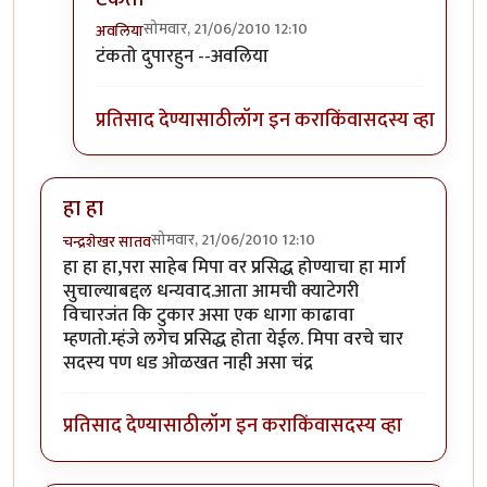
सोमवार, 21/06/2010 12:10
अवलिया
In reply to
कर की मग
by
परिकथेतील राजकुमार
टंकतो दुपारहुन --अवलिया
प्रतिसाद देण्यासाठी
लॉग इन करा
किंवा
सदस्य व्हा
हा हा
सोमवार, 21/06/2010 12:10
चन्द्रशेखर सातव
हा हा हा,परा साहेब मिपा वर प्रसिद्ध होण्याचा हा मार्ग
सुचाल्याबद्दल धन्यवाद.आता आमची क्याटेगरी
विचारजंत कि टुकार असा एक धागा काढावा
म्हणतो.म्हंजे लगेच प्रसिद्ध होता येईल. मिपा वरचे चार
सदस्य पण धड ओळखत नाही असा चंद्र
प्रतिसाद देण्यासाठी
लॉग इन करा
किंवा
सदस्य व्हा