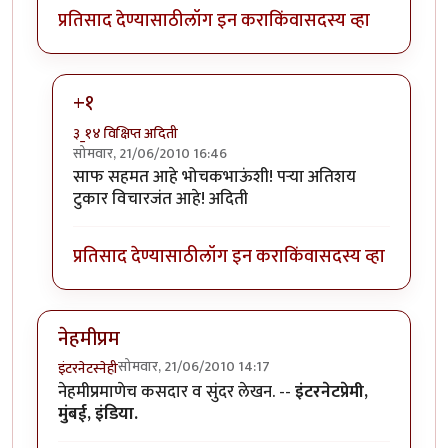
प्रतिसाद देण्यासाठी
लॉग इन करा
किंवा
सदस्य व्हा
+१
३_१४ विक्षिप्त अदिती
सोमवार, 21/06/2010 16:46
In reply to
परा, हा एक
by
भोचक
साफ सहमत आहे भोचकभाऊंशी! पर्‍या अतिशय
टुकार विचारजंत आहे! अदिती
प्रतिसाद देण्यासाठी
लॉग इन करा
किंवा
सदस्य व्हा
नेहमीप्रम
सोमवार, 21/06/2010 14:17
इंटरनेटस्नेही
नेहमीप्रमाणेच कसदार व सुंदर लेखन. --
इंटरनेटप्रेमी,
मुंबई, इंडिया.