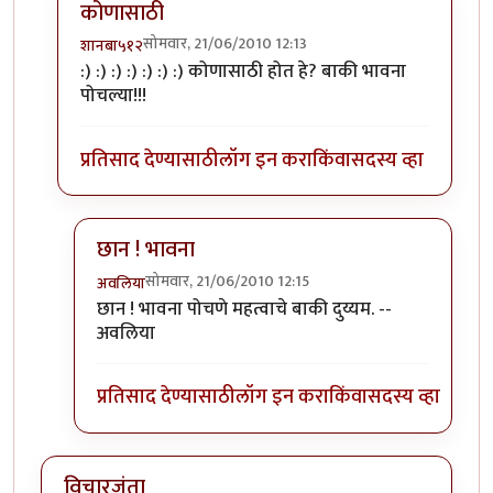
कोणासाठी
सोमवार, 21/06/2010 12:13
शानबा५१२
In reply to
तुम्ही काय
by
अवलिया
:) :) :) :) :) :) :) कोणासाठी होत हे? बाकी भावना
पोचल्या!!!
प्रतिसाद देण्यासाठी
लॉग इन करा
किंवा
सदस्य व्हा
छान ! भावना
सोमवार, 21/06/2010 12:15
अवलिया
In reply to
कोणासाठी
by
शानबा५१२
छान ! भावना पोचणे महत्वाचे बाकी दुय्यम. --
अवलिया
प्रतिसाद देण्यासाठी
लॉग इन करा
किंवा
सदस्य व्हा
विचारजंता