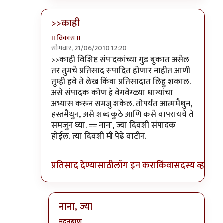
>>काही
II विकास II
सोमवार, 21/06/2010 12:20
In reply to
आणि बिचारा
by
अवलिया
>>काही विशिष्ट संपादकांच्या गुड बुकात असेल
तर तुमचे प्रतिसाद संपादित होणार नाहीत आणी
तुम्ही हवे ते लेख किंवा प्रतिसादात लिहु शकाल.
असे संपादक कोण हे वेगवेग्ळ्या धाग्यांचा
अभ्यास करुन समजु शकेल. तोपर्यंत आत्ममैथुन,
हस्तमैथुन, असे शब्द कुठे आणि कसे वापरायचे ते
समजुन घ्या. == नाना, ज्या दिवशी संपादक
होईल. त्या दिवशी मी पेढे वाटीन.
प्रतिसाद देण्यासाठी
लॉग इन करा
किंवा
सदस्य व्हा
नाना, ज्या
मदनबाण