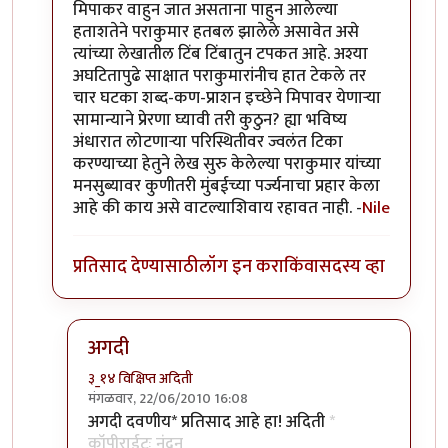
मिपाकर वाहुन जात असताना पाहुन आलेल्या
हताशतेने पराकुमार हतबल झालेले असावेत असे
त्यांच्या लेखातील टिंब टिंबातुन टपकत आहे. अश्या
अघटितापुढे साक्षात पराकुमारांनीच हात टेकले तर
चार घटका शब्द-कण-प्राशन इच्छेने मिपावर येणार्‍या
सामान्याने प्रेरणा घ्यावी तरी कुठुन? ह्या भविष्य
अंधारात लोटणार्‍या परिस्थितीवर ज्वलंत टिका
करण्याच्या हेतुने लेख सुरु केलेल्या पराकुमार यांच्या
मनसुब्यावर कुणीतरी मुंबईच्या पर्ज्यनाचा प्रहार केला
आहे की काय असे वाटल्याशिवाय रहावत नाही. -
Nile
प्रतिसाद देण्यासाठी
लॉग इन करा
किंवा
सदस्य व्हा
अगदी
३_१४ विक्षिप्त अदिती
मंगळवार, 22/06/2010 16:08
In reply to
सौंदर्यफु
by
Nile
अगदी दवणीय* प्रतिसाद आहे हा! अदिती
*
कॉपीराईटः नंदन