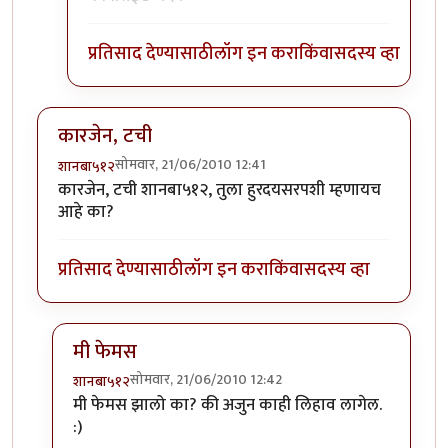
प्रतिसाद देण्यासाठी
लॉग इन करा
किंवा
सदस्य व्हा
कारजेन, टची
सोमवार, 21/06/2010 12:41
शानबा५१२
कारजेन, टची शानबा५१२, तुला हुरदयसरपशी म्हणायच
आहे का?
प्रतिसाद देण्यासाठी
लॉग इन करा
किंवा
सदस्य व्हा
मी फेमस
सोमवार, 21/06/2010 12:42
शानबा५१२
In reply to
कारजेन, टची
by
शानबा५१२
मी फेमस झालो का? की अजुन काही लिहाव लागेल.
:)