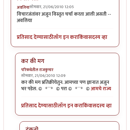
सोमवार, 21/06/2010 12:05
अवलिया
विचारजंतांवर अजुन विस्तृत चर्चा करता आली असती --
अवलिया
प्रतिसाद देण्यासाठी
लॉग इन करा
किंवा
सदस्य व्हा
कर की मग
परिकथेतील राजकुमार
सोमवार, 21/06/2010 12:09
In reply to
विचारजंता
by
अवलिया
कर की मग प्रतिक्रीयेतुन. आमच्या पण ज्ञानात अजुन
भर पडेल. ©º°¨¨°º© परा ©º°¨¨°º©
आमचे राज्य
प्रतिसाद देण्यासाठी
लॉग इन करा
किंवा
सदस्य व्हा
टंकतो