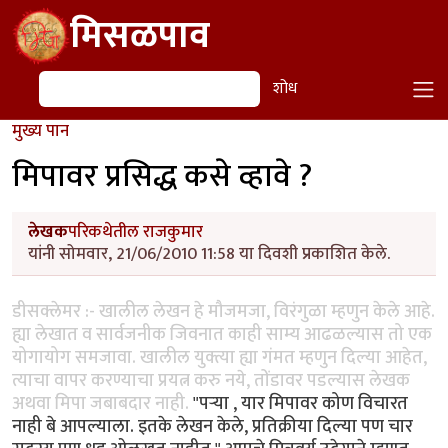
Skip to main content
मिसळपाव
शोध
शोध
मुख्य पान
मिपावर प्रसिद्ध कसे व्हावे ?
लेखक
परिकथेतील राजकुमार
यांनी सोमवार, 21/06/2010 11:58 या दिवशी प्रकाशित केले.
डीसक्लेमर :- खालील लेखन हे मौजमजा, विरंगुळा म्हणुन केले आहे.
ह्या लेखात व सार्वजनीक जिवनात काही साम्य आढळल्यास तो एक
योगायोग समजावा. खालील युक्त्या ह्या गंमत म्हणुन दिल्या आहेत,
त्याचा वापर करण्याचा प्रयत्न करु नये, तोंडावर पडल्यास लेखक
अथवा मिपा जबाबदार नाही.
"पर्‍या , यार मिपावर कोण विचारत
नाही बे आपल्याला. इतके लेखन केले, प्रतिक्रीया दिल्या पण चार