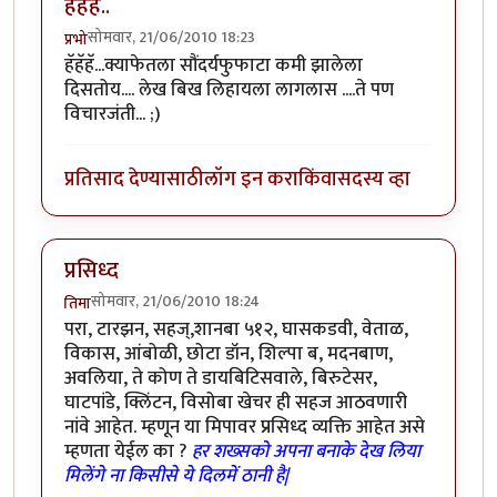
हॅहॅहॅ..
सोमवार, 21/06/2010 18:23
प्रभो
हॅहॅहॅ...क्याफेतला सौंदर्यफुफाटा कमी झालेला
दिसतोय.... लेख बिख लिहायला लागलास ....ते पण
विचारजंती... ;)
प्रतिसाद देण्यासाठी
लॉग इन करा
किंवा
सदस्य व्हा
प्रसिध्द
सोमवार, 21/06/2010 18:24
तिमा
परा, टारझन, सहज्,शानबा ५१२, घासकडवी, वेताळ,
विकास, आंबोळी, छोटा डॉन, शिल्पा ब, मदनबाण,
अवलिया, ते कोण ते डायबिटिसवाले, बिरुटेसर,
घाटपांडे, क्लिंटन, विसोबा खेचर ही सहज आठवणारी
नांवे आहेत. म्हणून या मिपावर प्रसिध्द व्यक्ति आहेत असे
म्हणता येईल का ?
हर शख्सको अपना बनाके देख लिया
मिलेंगे ना किसीसे ये दिलमें ठानी है|