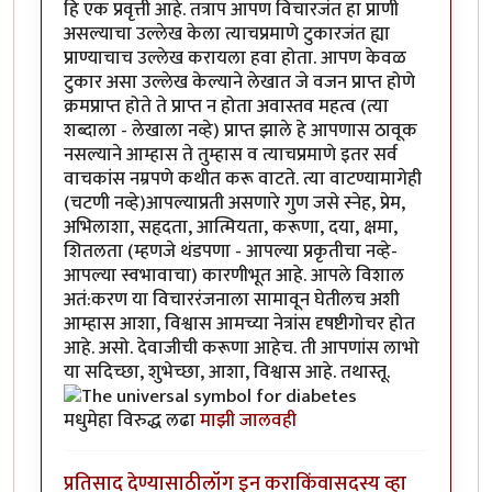
हि एक प्रवृत्ती आहे. तत्राप आपण विचारजंत हा प्राणी
असल्याचा उल्लेख केला त्याचप्रमाणे टुकारजंत ह्या
प्राण्याचाच उल्लेख करायला हवा होता. आपण केवळ
टुकार असा उल्लेख केल्याने लेखात जे वजन प्राप्त होणे
क्रमप्राप्त होते ते प्राप्त न होता अवास्तव महत्व (त्या
शब्दाला - लेखाला नव्हे) प्राप्त झाले हे आपणास ठावूक
नसल्याने आम्हास ते तुम्हास व त्याचप्रमाणे इतर सर्व
वाचकांस नम्रपणे कथीत करू वाटते. त्या वाटण्यामागेही
(चटणी नव्हे)आपल्याप्रती असणारे गुण जसे स्नेह, प्रेम,
अभिलाशा, सहृदता, आत्मियता, करूणा, दया, क्षमा,
शितलता (म्हणजे थंडपणा - आपल्या प्रकृतीचा नव्हे-
आपल्या स्वभावाचा) कारणीभूत आहे. आपले विशाल
अतं:करण या विचाररंजनाला सामावून घेतीलच अशी
आम्हास आशा, विश्वास आमच्या नेत्रांस दृषष्टीगोचर होत
आहे. असो. देवाजीची करूणा आहेच. ती आपणांस लाभो
या सदिच्छा, शुभेच्छा, आशा, विश्वास आहे. तथास्तू.
मधुमेहा विरुद्ध लढा
माझी जालवही
प्रतिसाद देण्यासाठी
लॉग इन करा
किंवा
सदस्य व्हा