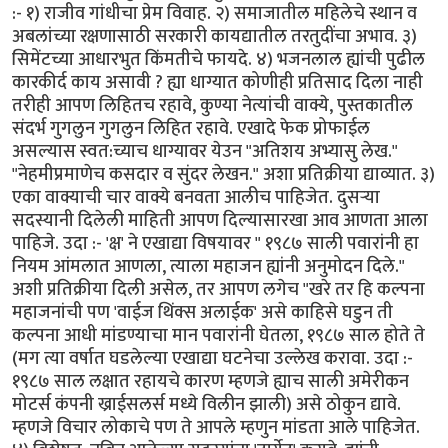
:- १) राजीव गांधीचा प्रेम विवाह. २) समाजातील महिलेचे स्थान व
अबलांच्या रक्षणासाठी सरकारी कायद्यातील तरतुदींचा अभाव. ३)
सिमेंटच्या आधारभुत किंमतीचे फायदे. ४) भजनलाल ह्यांची पुढील
कारकीर्द काय असावी ? ह्या धाग्यात कोणीही प्रतिसाद दिला नाही
तरीही आपण लिहितच रहावे, कुण्या नेत्यांची वाक्ये, पुस्तकातील
संदर्भ गुगलुन गुगलुन लिहित रहावे. एखादे फेक प्रोफाईल
असल्यास स्वत:च्याच धाग्यावर येउन "अतिशय अभ्यासु लेख."
"नेहमीप्रमाणेच कसदार व सुंदर लेखन." अशा प्रतिक्रीया द्याव्यात. ३)
एका वाक्याची चार वाक्ये बनवता आलीच पाहिजेत. दुसर्‍या
सदस्यानी दिलेली माहिती आपण दिल्यासारखा आव आणता आला
पाहिजे. उदा :- 'क्ष' ने एखाद्या विषयावर " १९८७ साली पवारांनी हा
नियम आंमलात आणला, त्याला महाजन ह्यांनी अनुमोदन दिले."
अशी प्रतिक्रीया दिली असेल, तर आपण लगेच "खरे तर हि कल्पना
महाजनांची पण 'वाईज थिंक्स अलाईक' असे काहिसे घडुन ती
कल्पना आधी मांडण्याचा मान पवारांनी घेतला, १९८७ साल होते ते
(मग त्या वर्षात घडलेल्या एखाद्या घटनेचा उल्लेख करावा. उदा :-
१९८७ साल लक्षात रहायचे कारण म्हणजे ह्याच साली अमेरीकन
मोटर्स कंपनी ख्राईसलर्स मध्ये विलीन झाली) असे ठोकुन द्यावे.
म्हणजे विचार लोकाचे पण ते आपले म्हणुन मांडता आले पाहिजेत.