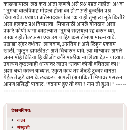
काढणार्‍याला 'लग्न करा आता म्हणजे असे प्रश्न पडत नाहीत" अथवा
" तुमचा बालविवाह मोडला होता का हो?" असे कुच्छीत प्रश्न
विचारावेत. एखाद्या प्रतिसादकर्त्याला "काय हो तुम्हाला मुले किती?"
असा हलकट प्रश्न विचारावा. 'मिपासाठी आपले योगदान' अशा
प्रकारे कोणी धागा काढल्यास "तुमचे सदस्यत्व रद्द करुन घ्या,
उपकार होतील' असा एक उगाच हिणकस टोमणा मारुन यावे.
एखाद्या सुंदर कथेवर "लाजवाब, अप्रतिम !" असे लिहुन एकदम
खाली, "कुठुन ढापलीत?" असे विचारुन यावे. त्या धाग्यावर 'अगले
जनम मोहे बिटिया हि कीजो" वगैरे मालीकांना शिव्या देउन याव्यात.
उगाचच कुठल्याही धाग्यावर जाउन "रावण कोणी बघितला का?"
अशा चर्चा करुन याव्यात. एकुण काय तर जेव्हडे टुकार वागता
येईल तेव्हडे वागावे. लवकरच आपली (अप)किर्ती मिपावर पसरुन
आपण प्रसिद्धी पावाल. "बदनाम हुए तो क्या ? नाम तो हुआ !!" ------
-----------------------------------------------------------------
लेखनविषय:
कला
संस्कृती