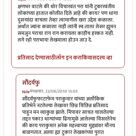
क्षणभर वाटले की थोर विचारवंत परा यांनी टुकारवंतीय
लोकांच्या हातात कोलीत दिले आहे की काय? पण धागा
दुसर्‍यांदा वाचला तेव्हा त्यामागील खरा उद्देश कळाला.
अर्थात ज्यांना कळाला नाही त्यांनी स्व:ताला लेसर ह्युमन
समजुन पराचा राग राग करायला काहीच हरकत नाही.
लगे रहो पराभाय! लेखमाला होउन जाउ दे.
प्रतिसाद देण्यासाठी
लॉग इन करा
किंवा
सदस्य व्हा
सौंदर्यफु
मंगळवार, 22/06/2010 13:03
Nile
In reply to
वाह!
by
सहज
सौंदर्यफुफाटाफेम पराकुमार यांच्या अलौकिक
प्रतिभेने नटलेल्या लेखावर छिन्न विछिन्न प्रतिसाद
पाहुन मन व्याकुळ झाले. मिपावर साचत चाललेल्या
तद्दन पकाउ धाग्यांच्या ढिगामुळे आलेल्या विसरतेनेच
की काय पराकुमार अनेक महत्त्वाच्या मुद्द्यांवर मौनच
बाळगतात. अश्या ह्या टुकार लेखकांच्या पुरात