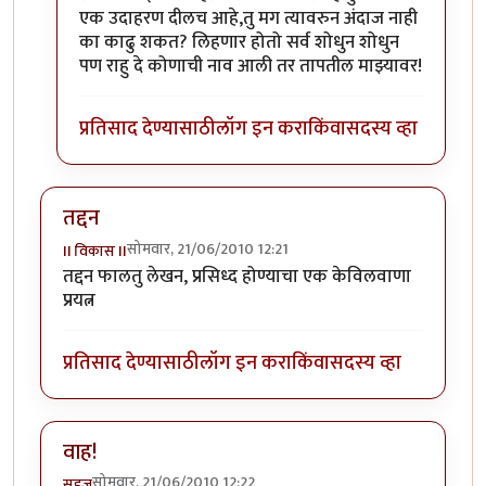
एक उदाहरण दीलच आहे,तु मग त्यावरुन अंदाज नाही
का काढु शकत? लिहणार होतो सर्व शोधुन शोधुन
पण राहु दे कोणाची नाव आली तर तापतील माझ्यावर!
प्रतिसाद देण्यासाठी
लॉग इन करा
किंवा
सदस्य व्हा
तद्दन
सोमवार, 21/06/2010 12:21
II विकास II
तद्दन फालतु लेखन, प्रसिध्द होण्याचा एक केविलवाणा
प्रयत्न
प्रतिसाद देण्यासाठी
लॉग इन करा
किंवा
सदस्य व्हा
वाह!
सोमवार, 21/06/2010 12:22
सहज