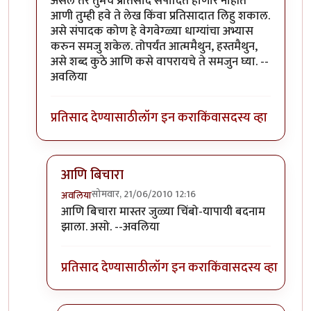
असेल तर तुमचे प्रतिसाद संपादित होणार नाहीत
आणी तुम्ही हवे ते लेख किंवा प्रतिसादात लिहु शकाल.
असे संपादक कोण हे वेगवेग्ळ्या धाग्यांचा अभ्यास
करुन समजु शकेल. तोपर्यंत आत्ममैथुन, हस्तमैथुन,
असे शब्द कुठे आणि कसे वापरायचे ते समजुन घ्या. --
अवलिया
प्रतिसाद देण्यासाठी
लॉग इन करा
किंवा
सदस्य व्हा
आणि बिचारा
सोमवार, 21/06/2010 12:16
अवलिया
In reply to
>>मिपावर
by
अवलिया
आणि बिचारा मास्तर जुळ्या चिंबो-यापायी बदनाम
झाला. असो. --अवलिया
प्रतिसाद देण्यासाठी
लॉग इन करा
किंवा
सदस्य व्हा