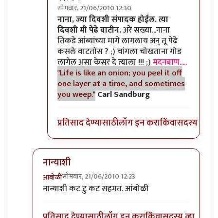
सोमवार, 21/06/2010 12:30
In reply to
>>काही
by
II विकास II
नाना, ज्या दिवशी संपादक होईल. त्या
दिवशी मी पेढे वाटीन.
अरे सख्या...नाना
तिकडे आंब्यांच्या मागे लागलाय अन् तू पेढे
कसले वाटतोस ? ;) चांगला चोखताना गोड
लागेल असा केसर दे त्याला !!! ;)
मदनबाण.....
"Life is like an onion; you peel it off
one layer at a time, and sometimes
you weep."
Carl Sandburg
प्रतिसाद देण्यासाठी
लॉग इन करा
किंवा
सदस्य व्हा
नान्याशी
सोमवार, 21/06/2010 12:23
आंबोळी
In reply to
>>मिपावर
by
अवलिया
नान्याशी कट टु कट सहमत. आंबोळी
प्रतिसाद देण्यासाठी
लॉग इन करा
किंवा
सदस्य व्हा