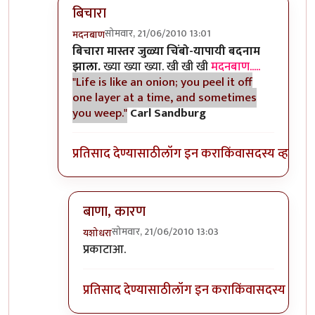
बिचारा
सोमवार, 21/06/2010 13:01
मदनबाण
In reply to
आणि बिचारा
by
अवलिया
बिचारा मास्तर जुळ्या चिंबो-यापायी बदनाम
झाला.
ख्या ख्या ख्या. खी खी खी
मदनबाण.....
"Life is like an onion; you peel it off
one layer at a time, and sometimes
you weep."
Carl Sandburg
प्रतिसाद देण्यासाठी
लॉग इन करा
किंवा
सदस्य व्हा
बाणा, कारण
सोमवार, 21/06/2010 13:03
यशोधरा
In reply to
बिचारा
by
मदनबाण
प्रकाटाआ.
प्रतिसाद देण्यासाठी
लॉग इन करा
किंवा
सदस्य व्हा