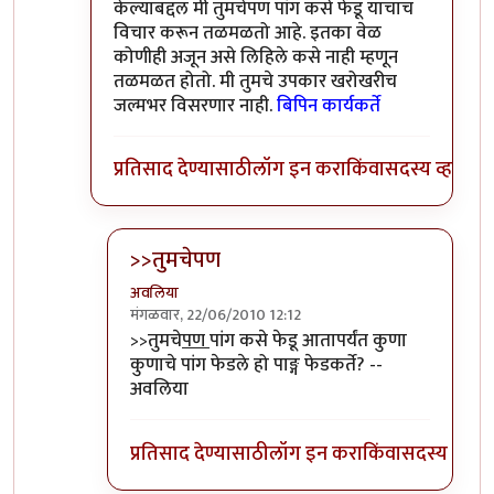
केल्याबद्दल मी तुमचेपण पांग कसे फेडू याचाच
विचार करून तळमळतो आहे. इतका वेळ
कोणीही अजून असे लिहिले कसे नाही म्हणून
तळमळत होतो. मी तुमचे उपकार खरोखरीच
जल्मभर विसरणार नाही.
बिपिन कार्यकर्ते
प्रतिसाद देण्यासाठी
लॉग इन करा
किंवा
सदस्य व्हा
>>तुमचेपण
अवलिया
मंगळवार, 22/06/2010 12:12
In reply to
संपादक
by
बिपिन कार्यकर्ते
>>तुमचे
पण
पांग कसे फेडू आतापर्यंत कुणा
कुणाचे पांग फेडले हो पाङ्ग फेडकर्ते? --
अवलिया
प्रतिसाद देण्यासाठी
लॉग इन करा
किंवा
सदस्य व्हा