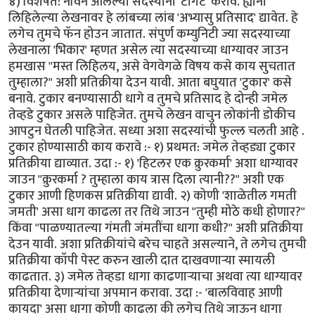
४) विशेषत: नविन आलेल्या सदस्यांना 'टार्गेट' करावे. ह्यांनी
लिहिलेल्या लेखनावर हे लांबच्या लांब 'अभ्यासु प्रतिसाद' द्यावेत. हे
लगेच तुमचे फॅन होउन जातात. संपुर्ण कम्युनिटी ज्या सदस्याच्या
लेखनाला 'भिकार' म्हणत असेल त्या सदस्याच्या धाग्यावर जाउन
हमखास "मस्त लिहिलय, असे वेगवेगळे विषय कसे काय सुचतात
तुम्हाला?" अशी प्रतिक्रीया देउन यावी. आता बघुयात 'टुकार' कसे
बनावे. टुकार बनण्यासाठी धागे व तुमचे प्रतिसाद हे दोन्ही जमेल
तेव्हडे टुकार असले पाहिजेत. तुमचे लेखन वाचुन लोकांनी डोकीच
आपटुन घेतली पाहिजेत. सध्या अशा सदस्यांची फुल्ल चलती आहे .
टुकार होण्यासाठी काय करावे :- १) प्रथमत: जमेल तेव्हड्या टुकार
प्रतिक्रीया द्याव्यात. उदा :- १) 'हिटलर एक क्रुरकर्मा' अशा धाग्यावर
जाउन "क्रुरकर्मा ? तुम्हाला काय त्रास दिला त्यानी??" अशी एक
टुकार आणी हिणकस प्रतिक्रीया द्यावी. २) कोणी 'शाळेतील गमती
जमती' असा धाग काढला तर तिथे जाउन "तुम्ही मोठे कधी होणार?"
किंवा "पाळण्यातल्या गंमती जंमतींचा धागा कधी?" अशी प्रतिक्रीया
देउन यावी. अशा प्रतिक्रीयांचे बरेच चाहते असल्याने, ते लगेच तुमची
प्रतिक्रीया कॉपी पेस्ट करुन खाली दात दाखवणार्‍या स्मायली
काढतात. ३) जमेल तेव्हडा धागा काढणार्‍याचा अथवा त्या धाग्यावर
प्रतिक्रीया देणार्‍यांचा अपमान करावा. उदा :- 'बालविवाह आणी
कायदा' असा धागा कोणी काढला की लगेच तिथे जाऊन धागा