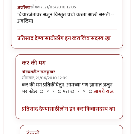
सोमवार, 21/06/2010 12:05
अवलिया
विचारजंतांवर अजुन विस्तृत चर्चा करता आली असती --
अवलिया
प्रतिसाद देण्यासाठी
लॉग इन करा
किंवा
सदस्य व्हा
कर की मग
परिकथेतील राजकुमार
सोमवार, 21/06/2010 12:09
In reply to
विचारजंता
by
अवलिया
कर की मग प्रतिक्रीयेतुन. आमच्या पण ज्ञानात अजुन
भर पडेल. ©º°¨¨°º© परा ©º°¨¨°º©
आमचे राज्य
प्रतिसाद देण्यासाठी
लॉग इन करा
किंवा
सदस्य व्हा
टंकतो