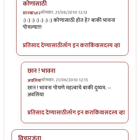
कोणासाठी
सोमवार, 21/06/2010 12:13
शानबा५१२
In reply to
तुम्ही काय
by
अवलिया
:) :) :) :) :) :) :) कोणासाठी होत हे? बाकी भावना
पोचल्या!!!
प्रतिसाद देण्यासाठी
लॉग इन करा
किंवा
सदस्य व्हा
छान ! भावना
सोमवार, 21/06/2010 12:15
अवलिया
In reply to
कोणासाठी
by
शानबा५१२
छान ! भावना पोचणे महत्वाचे बाकी दुय्यम. --
अवलिया
प्रतिसाद देण्यासाठी
लॉग इन करा
किंवा
सदस्य व्हा
विचारजंता