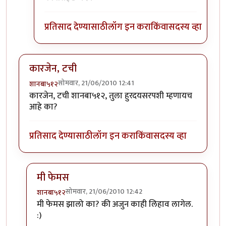
प्रतिसाद देण्यासाठी
लॉग इन करा
किंवा
सदस्य व्हा
कारजेन, टची
सोमवार, 21/06/2010 12:41
शानबा५१२
कारजेन, टची शानबा५१२, तुला हुरदयसरपशी म्हणायच
आहे का?
प्रतिसाद देण्यासाठी
लॉग इन करा
किंवा
सदस्य व्हा
मी फेमस
सोमवार, 21/06/2010 12:42
शानबा५१२
In reply to
कारजेन, टची
by
शानबा५१२
मी फेमस झालो का? की अजुन काही लिहाव लागेल.
:)