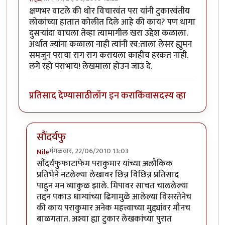
क्षणभर वाटले की थोर विचारवंत परा यांनी टुकारवंतीय
लोकांच्या हातात कोलीत दिले आहे की काय? पण धागा
दुसर्‍यांदा वाचला तेव्हा त्यामागील खरा उद्देश कळाला.
अर्थात ज्यांना कळाला नाही त्यांनी स्व:ताला लेसर ह्युमन
समजुन पराचा राग राग करायला काहीच हरकत नाही.
लगे रहो पराभाय! लेखमाला होउन जाउ दे.
प्रतिसाद देण्यासाठी
लॉग इन करा
किंवा
सदस्य व्हा
सौंदर्यफु
मंगळवार, 22/06/2010 13:03
Nile
In reply to
वाह!
by
सहज
सौंदर्यफुफाटाफेम पराकुमार यांच्या अलौकिक
प्रतिभेने नटलेल्या लेखावर छिन्न विछिन्न प्रतिसाद
पाहुन मन व्याकुळ झाले. मिपावर साचत चाललेल्या
तद्दन पकाउ धाग्यांच्या ढिगामुळे आलेल्या विसरतेनेच
की काय पराकुमार अनेक महत्त्वाच्या मुद्द्यांवर मौनच
बाळगतात. अश्या ह्या टुकार लेखकांच्या पुरात