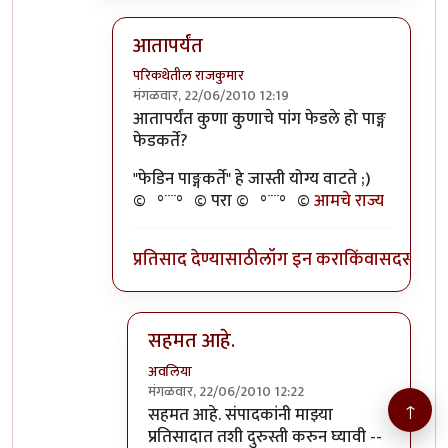
आतापर्यंत
परिकथेतील राजकुमार
मंगळवार, 22/06/2010 12:19
In reply to
>>तुमचेपण
by
अवलिया
आतापर्यंत कुणा कुणाचे पांग फेडले हो पाङ्ग
फेडकर्ते?
"फेडिन पाङ्गकर्ते" हे जास्ती योग्य वाटते ;)
©º°¨¨°º© परा ©º°¨¨°º©
आमचे राज्य
प्रतिसाद देण्यासाठी
लॉग इन करा
किंवा
सदस्य व्हा
सहमत आहे.
अवलिया
मंगळवार, 22/06/2010 12:22
↑
In reply to
आतापर्यंत
by
परिकथेतील राजकुमार
सहमत आहे. संपादकांनी माझ्या
प्रतिसादात तशी दुरुस्ती करुन घ्यावी --