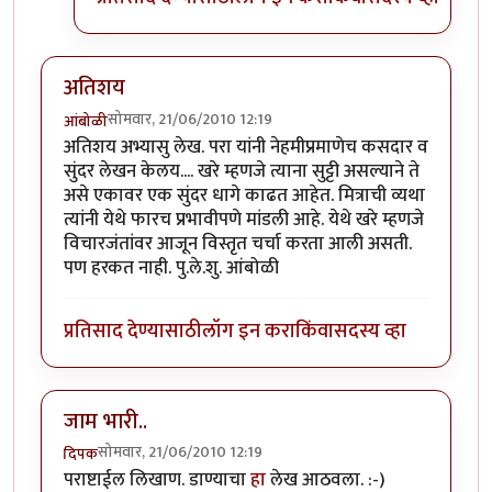
अतिशय
सोमवार, 21/06/2010 12:19
आंबोळी
अतिशय अभ्यासु लेख. परा यांनी नेहमीप्रमाणेच कसदार व
सुंदर लेखन केलय.... खरे म्हणजे त्याना सुट्टी असल्याने ते
असे एकावर एक सुंदर धागे काढत आहेत. मित्राची व्यथा
त्यांनी येथे फारच प्रभावीपणे मांडली आहे. येथे खरे म्हणजे
विचारजंतांवर आजून विस्तृत चर्चा करता आली असती.
पण हरकत नाही. पु.ले.शु. आंबोळी
प्रतिसाद देण्यासाठी
लॉग इन करा
किंवा
सदस्य व्हा
जाम भारी..
सोमवार, 21/06/2010 12:19
दिपक
पराष्टाईल लिखाण. डाण्याचा
हा
लेख आठवला. :-)