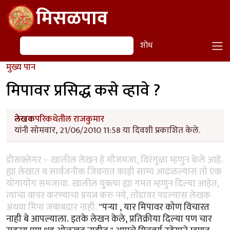
Skip to main content
मिसळपाव
शोध
शोध
मुख्य पान
मिपावर प्रसिद्ध कसे व्हावे ?
लेखक
परिकथेतील राजकुमार
यांनी सोमवार, 21/06/2010 11:58 या दिवशी प्रकाशित केले.
डीसक्लेमर :- खालील लेखन हे मौजमजा, विरंगुळा म्हणुन केले आहे.
ह्या लेखात व सार्वजनीक जिवनात काही साम्य आढळल्यास तो एक
योगायोग समजावा. खालील युक्त्या ह्या गंमत म्हणुन दिल्या आहेत,
त्याचा वापर करण्याचा प्रयत्न करु नये, तोंडावर पडल्यास लेखक
अथवा मिपा जबाबदार नाही.
"पर्‍या , यार मिपावर कोण विचारत
नाही बे आपल्याला. इतके लेखन केले, प्रतिक्रीया दिल्या पण चार