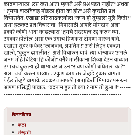
काढणार्‍याला 'लग्न करा आता म्हणजे असे प्रश्न पडत नाहीत" अथवा
" तुमचा बालविवाह मोडला होता का हो?" असे कुच्छीत प्रश्न
विचारावेत. एखाद्या प्रतिसादकर्त्याला "काय हो तुम्हाला मुले किती?"
असा हलकट प्रश्न विचारावा. 'मिपासाठी आपले योगदान' अशा
प्रकारे कोणी धागा काढल्यास "तुमचे सदस्यत्व रद्द करुन घ्या,
उपकार होतील' असा एक उगाच हिणकस टोमणा मारुन यावे.
एखाद्या सुंदर कथेवर "लाजवाब, अप्रतिम !" असे लिहुन एकदम
खाली, "कुठुन ढापलीत?" असे विचारुन यावे. त्या धाग्यावर 'अगले
जनम मोहे बिटिया हि कीजो" वगैरे मालीकांना शिव्या देउन याव्यात.
उगाचच कुठल्याही धाग्यावर जाउन "रावण कोणी बघितला का?"
अशा चर्चा करुन याव्यात. एकुण काय तर जेव्हडे टुकार वागता
येईल तेव्हडे वागावे. लवकरच आपली (अप)किर्ती मिपावर पसरुन
आपण प्रसिद्धी पावाल. "बदनाम हुए तो क्या ? नाम तो हुआ !!" ------
-----------------------------------------------------------------
लेखनविषय:
कला
संस्कृती