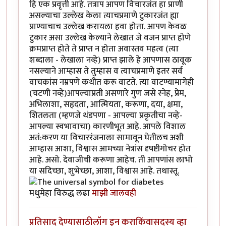
हि एक प्रवृत्ती आहे. तत्राप आपण विचारजंत हा प्राणी
असल्याचा उल्लेख केला त्याचप्रमाणे टुकारजंत ह्या
प्राण्याचाच उल्लेख करायला हवा होता. आपण केवळ
टुकार असा उल्लेख केल्याने लेखात जे वजन प्राप्त होणे
क्रमप्राप्त होते ते प्राप्त न होता अवास्तव महत्व (त्या
शब्दाला - लेखाला नव्हे) प्राप्त झाले हे आपणास ठावूक
नसल्याने आम्हास ते तुम्हास व त्याचप्रमाणे इतर सर्व
वाचकांस नम्रपणे कथीत करू वाटते. त्या वाटण्यामागेही
(चटणी नव्हे)आपल्याप्रती असणारे गुण जसे स्नेह, प्रेम,
अभिलाशा, सहृदता, आत्मियता, करूणा, दया, क्षमा,
शितलता (म्हणजे थंडपणा - आपल्या प्रकृतीचा नव्हे-
आपल्या स्वभावाचा) कारणीभूत आहे. आपले विशाल
अतं:करण या विचाररंजनाला सामावून घेतीलच अशी
आम्हास आशा, विश्वास आमच्या नेत्रांस दृषष्टीगोचर होत
आहे. असो. देवाजीची करूणा आहेच. ती आपणांस लाभो
या सदिच्छा, शुभेच्छा, आशा, विश्वास आहे. तथास्तू.
मधुमेहा विरुद्ध लढा
माझी जालवही
प्रतिसाद देण्यासाठी
लॉग इन करा
किंवा
सदस्य व्हा