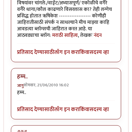
विषयांवर चांगले./वाईट/अभ्यासपूर्ण/ एकोळीचे वगैरे
वगैरे धागा/कौल काढणारे विसरलास का? तेही लग्गेच
प्रसिद्ध होतात ऋषिकेश ------------------ कोणीही
जाहिरातीसाठी संपर्क न साधल्याने मीच माझ्या काहि
आवडत्या ब्लॉग्सची जाहिरात करत आहे. या
आठवड्याचा ब्लॉग:
मराठी साहित्य
, लेखकः
नंदन
प्रतिसाद देण्यासाठी
लॉग इन करा
किंवा
सदस्य व्हा
हम्म..
सोमवार, 21/06/2010 16:02
जागु
हम्म..
प्रतिसाद देण्यासाठी
लॉग इन करा
किंवा
सदस्य व्हा