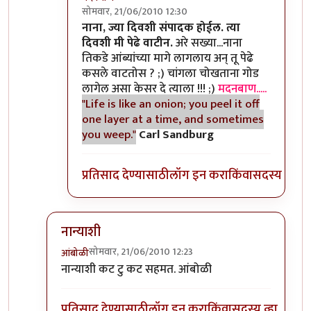
सोमवार, 21/06/2010 12:30
In reply to
>>काही
by
II विकास II
नाना, ज्या दिवशी संपादक होईल. त्या
दिवशी मी पेढे वाटीन.
अरे सख्या...नाना
तिकडे आंब्यांच्या मागे लागलाय अन् तू पेढे
कसले वाटतोस ? ;) चांगला चोखताना गोड
लागेल असा केसर दे त्याला !!! ;)
मदनबाण.....
"Life is like an onion; you peel it off
one layer at a time, and sometimes
you weep."
Carl Sandburg
प्रतिसाद देण्यासाठी
लॉग इन करा
किंवा
सदस्य व्हा
नान्याशी
सोमवार, 21/06/2010 12:23
आंबोळी
In reply to
>>मिपावर
by
अवलिया
नान्याशी कट टु कट सहमत. आंबोळी
प्रतिसाद देण्यासाठी
लॉग इन करा
किंवा
सदस्य व्हा