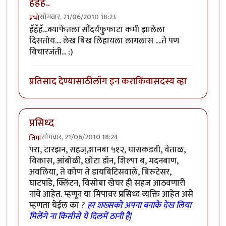
हॅहॅहॅ..
सोमवार, 21/06/2010 18:23
प्रभो
हॅहॅहॅ...क्याफेतला सौंदर्यफुफाटा कमी झालेला
दिसतोय.... लेख बिख लिहायला लागलास ....ते पण
विचारजंती... ;)
प्रतिसाद देण्यासाठी
लॉग इन करा
किंवा
सदस्य व्हा
प्रसिध्द
सोमवार, 21/06/2010 18:24
तिमा
परा, टारझन, सहज्,शानबा ५१२, घासकडवी, वेताळ,
विकास, आंबोळी, छोटा डॉन, शिल्पा ब, मदनबाण,
अवलिया, ते कोण ते डायबिटिसवाले, बिरुटेसर,
घाटपांडे, क्लिंटन, विसोबा खेचर ही सहज आठवणारी
नांवे आहेत. म्हणून या मिपावर प्रसिध्द व्यक्ति आहेत असे
म्हणता येईल का ?
हर शख्सको अपना बनाके देख लिया
मिलेंगे ना किसीसे ये दिलमें ठानी है|