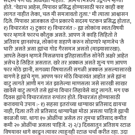
सदस्य पण धड ओळखत नाहीत." आमचे मित्रवर्य उद्वेगाने म्हणत
होते. "वेडाच आहेस, मिपावर प्रसिद्ध होण्यासाठी फार काही कष्ट
लागत नाहीत लेका, चल मी समजावतो तुला." मी त्याला आश्वासन
दिले. मिपावर आजकाल दोन प्रकारचे सदस्य पटकन प्रसिद्ध होतात,
१) विचारजंत २) टुकार १) विचारजंत :- ह्या लोकांना स्वत:विषयी
फार म्हणजे फारच कौतुक असते. आपण जे काहि लिहितो ते
अतिशय ज्ञानसंपन्न, लोकांना शहाणे करुन सोडणारे म्हणजेच 'लै
भारी' असते असा ह्यांचा गोड गैरसमज असतो (माझ्यासारखा).
आपले लेखन म्हणजे मिसळपाव इतिहासातील सोनेरी अक्षरे आहेत
असेच हे लिहित असतात. खरे तर अक्कल असते शुन्य पण आपण
फार मोठे ज्ञानी, सगळ्या विषयातली सगळी अक्कल असल्यासारखे
वागणे हे ह्यांचे गुण. आपण फार मोठे विचारवंत आहोत असे ह्यांना
वाटु लागते आणी मग जंत झालेल्या माणसला जसे सारखी साखर
खावेसे वाटु लागते तसे ह्यांना विचार लिहावेसे वाटु लागते. मग एक
दिवस ह्यांचे विचारजंतात रुपांतर होते. विचारजंत होण्यासाठी
करावयाचे उपाय :- १) सहसा इतरांच्या धाग्यावर प्रतिसाद द्यायचा
नाही, दिला तरी तो प्रतिसाद धाग्यापेक्षा मोठा असला पाहिजे ह्याची
काळजी घ्या. धागा १० ओळींचा असेल तर तुमचा प्रतिसाद कमीत
कमी २० ओळींचा असला पाहिजे. २) २/३ दिवसातुन अतिशय रटाळ
विषयावर धागे काढुन त्यावर त्याहुनही रटाळ चर्चा करीत रहा. उदा