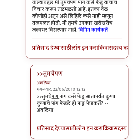
केल्याबद्दल मी तुमचेपण पांग कसे फेडू याचाच
विचार करून तळमळतो आहे. इतका वेळ
कोणीही अजून असे लिहिले कसे नाही म्हणून
तळमळत होतो. मी तुमचे उपकार खरोखरीच
जल्मभर विसरणार नाही.
बिपिन कार्यकर्ते
प्रतिसाद देण्यासाठी
लॉग इन करा
किंवा
सदस्य व्हा
>>तुमचेपण
अवलिया
मंगळवार, 22/06/2010 12:12
In reply to
संपादक
by
बिपिन कार्यकर्ते
>>तुमचे
पण
पांग कसे फेडू आतापर्यंत कुणा
कुणाचे पांग फेडले हो पाङ्ग फेडकर्ते? --
अवलिया
प्रतिसाद देण्यासाठी
लॉग इन करा
किंवा
सदस्य व्हा