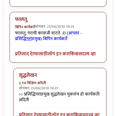
फालतु.
सोमवार, 21/06/2010 19:23
बिपिन कार्यकर्ते
फालतु. पराची काळजी वाटते. :D
(आपला -
प्रसिद्धि
परां
ङमुख) बिपिन कार्यकर्ते
प्रतिसाद देण्यासाठी
लॉग इन करा
किंवा
सदस्य व्हा
शुद्धलेखन
३_१४ विक्षिप्त अदिती
सोमवार, 21/06/2010 19:27
In reply to
फालतु.
by
बिपिन कार्यकर्ते
>> प्रसिद्धिपरांङमुख शुद्धलेखन चुकलंच हो कार्यकर्ते!
अदिती
प्रतिसाद देण्यासाठी
लॉग इन करा
किंवा
सदस्य व्हा