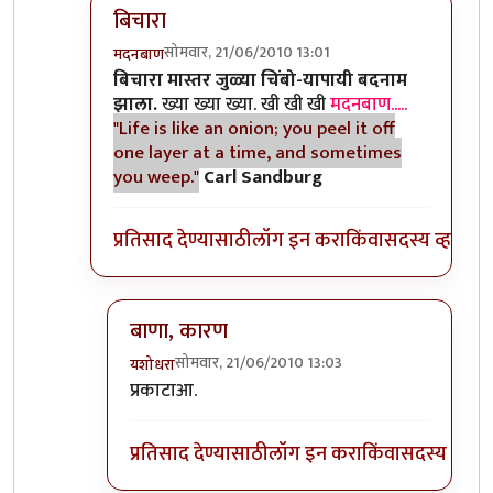
बिचारा
सोमवार, 21/06/2010 13:01
मदनबाण
In reply to
आणि बिचारा
by
अवलिया
बिचारा मास्तर जुळ्या चिंबो-यापायी बदनाम
झाला.
ख्या ख्या ख्या. खी खी खी
मदनबाण.....
"Life is like an onion; you peel it off
one layer at a time, and sometimes
you weep."
Carl Sandburg
प्रतिसाद देण्यासाठी
लॉग इन करा
किंवा
सदस्य व्हा
बाणा, कारण
सोमवार, 21/06/2010 13:03
यशोधरा
In reply to
बिचारा
by
मदनबाण
प्रकाटाआ.
प्रतिसाद देण्यासाठी
लॉग इन करा
किंवा
सदस्य व्हा