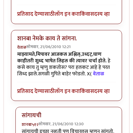
प्रतिसाद देण्यासाठी
लॉग इन करा
किंवा
सदस्य व्हा
शानबा नेमके काय ते सांगना.
सोमवार, 21/06/2010 12:21
वेताळ
माझ्यामते,मिपावर आजकल अश्लिल्,उध्दट्,घाण
काहीतरी शुध्द भाषेत लिहल की त्यावर चर्चा होते.
हे
कसे काय तु म्हणु शकतोस? परा हलकट आहे हे परत
सिध्द झाले.सगळी गुपिते बाहेर फोडतो. X(
वेताळ
प्रतिसाद देण्यासाठी
लॉग इन करा
किंवा
सदस्य व्हा
सांगायची
सोमवार, 21/06/2010 12:30
शानबा५१२
In reply to
शानबा नेमके काय ते सांगना.
by
वेताळ
सांगायची इच्छा नव्हती पण विचारलस म्हणुन सांगतो.