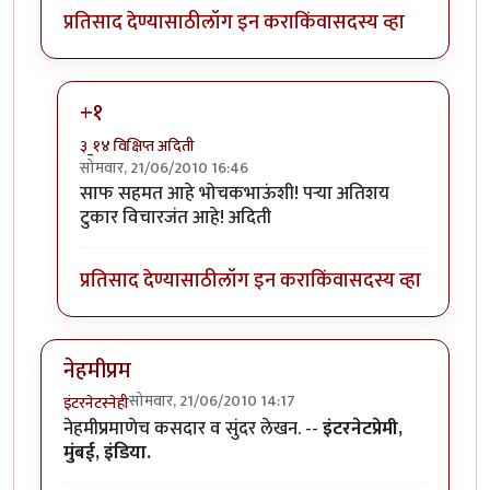
प्रतिसाद देण्यासाठी
लॉग इन करा
किंवा
सदस्य व्हा
+१
३_१४ विक्षिप्त अदिती
सोमवार, 21/06/2010 16:46
In reply to
परा, हा एक
by
भोचक
साफ सहमत आहे भोचकभाऊंशी! पर्‍या अतिशय
टुकार विचारजंत आहे! अदिती
प्रतिसाद देण्यासाठी
लॉग इन करा
किंवा
सदस्य व्हा
नेहमीप्रम
सोमवार, 21/06/2010 14:17
इंटरनेटस्नेही
नेहमीप्रमाणेच कसदार व सुंदर लेखन. --
इंटरनेटप्रेमी,
मुंबई, इंडिया.