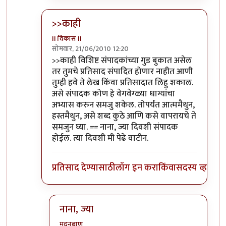
>>काही
II विकास II
सोमवार, 21/06/2010 12:20
In reply to
आणि बिचारा
by
अवलिया
>>काही विशिष्ट संपादकांच्या गुड बुकात असेल
तर तुमचे प्रतिसाद संपादित होणार नाहीत आणी
तुम्ही हवे ते लेख किंवा प्रतिसादात लिहु शकाल.
असे संपादक कोण हे वेगवेग्ळ्या धाग्यांचा
अभ्यास करुन समजु शकेल. तोपर्यंत आत्ममैथुन,
हस्तमैथुन, असे शब्द कुठे आणि कसे वापरायचे ते
समजुन घ्या. == नाना, ज्या दिवशी संपादक
होईल. त्या दिवशी मी पेढे वाटीन.
प्रतिसाद देण्यासाठी
लॉग इन करा
किंवा
सदस्य व्हा
नाना, ज्या
मदनबाण