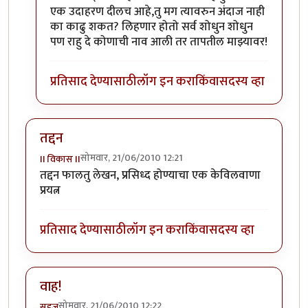
एक उदाहरण दीलच आहे,तु मग त्यावरुन अंदाज नाही
का काढु शकत? लिहणार होतो सर्व शोधुन शोधुन
पण राहु दे कोणाची नाव आली तर तापतील माझ्यावर!
प्रतिसाद देण्यासाठी
लॉग इन करा
किंवा
सदस्य व्हा
तद्दन
सोमवार, 21/06/2010 12:21
II विकास II
तद्दन फालतु लेखन, प्रसिध्द होण्याचा एक केविलवाणा
प्रयत्न
प्रतिसाद देण्यासाठी
लॉग इन करा
किंवा
सदस्य व्हा
वाह!
सोमवार, 21/06/2010 12:22
सहज