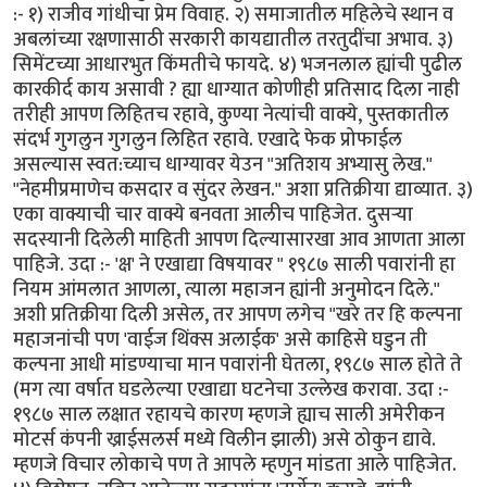
:- १) राजीव गांधीचा प्रेम विवाह. २) समाजातील महिलेचे स्थान व
अबलांच्या रक्षणासाठी सरकारी कायद्यातील तरतुदींचा अभाव. ३)
सिमेंटच्या आधारभुत किंमतीचे फायदे. ४) भजनलाल ह्यांची पुढील
कारकीर्द काय असावी ? ह्या धाग्यात कोणीही प्रतिसाद दिला नाही
तरीही आपण लिहितच रहावे, कुण्या नेत्यांची वाक्ये, पुस्तकातील
संदर्भ गुगलुन गुगलुन लिहित रहावे. एखादे फेक प्रोफाईल
असल्यास स्वत:च्याच धाग्यावर येउन "अतिशय अभ्यासु लेख."
"नेहमीप्रमाणेच कसदार व सुंदर लेखन." अशा प्रतिक्रीया द्याव्यात. ३)
एका वाक्याची चार वाक्ये बनवता आलीच पाहिजेत. दुसर्‍या
सदस्यानी दिलेली माहिती आपण दिल्यासारखा आव आणता आला
पाहिजे. उदा :- 'क्ष' ने एखाद्या विषयावर " १९८७ साली पवारांनी हा
नियम आंमलात आणला, त्याला महाजन ह्यांनी अनुमोदन दिले."
अशी प्रतिक्रीया दिली असेल, तर आपण लगेच "खरे तर हि कल्पना
महाजनांची पण 'वाईज थिंक्स अलाईक' असे काहिसे घडुन ती
कल्पना आधी मांडण्याचा मान पवारांनी घेतला, १९८७ साल होते ते
(मग त्या वर्षात घडलेल्या एखाद्या घटनेचा उल्लेख करावा. उदा :-
१९८७ साल लक्षात रहायचे कारण म्हणजे ह्याच साली अमेरीकन
मोटर्स कंपनी ख्राईसलर्स मध्ये विलीन झाली) असे ठोकुन द्यावे.
म्हणजे विचार लोकाचे पण ते आपले म्हणुन मांडता आले पाहिजेत.