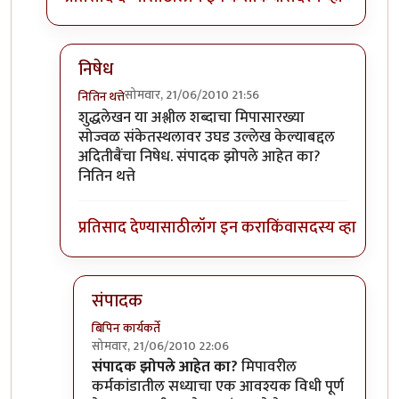
निषेध
सोमवार, 21/06/2010 21:56
नितिन थत्ते
In reply to
शुद्धलेखन
by
३_१४ विक्षिप्त अदिती
शुद्धलेखन या अश्लील शब्दाचा मिपासारख्या
सोज्वळ संकेतस्थलावर उघड उल्लेख केल्याबद्दल
अदितीबैंचा निषेध. संपादक झोपले आहेत का?
नितिन थत्ते
प्रतिसाद देण्यासाठी
लॉग इन करा
किंवा
सदस्य व्हा
संपादक
बिपिन कार्यकर्ते
सोमवार, 21/06/2010 22:06
In reply to
निषेध
by
नितिन थत्ते
संपादक झोपले आहेत का?
मिपावरील
कर्मकांडातील सध्याचा एक आवश्यक विधी पूर्ण