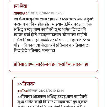
प्र्ण लेख
सोमवार, 21/06/2010 12:10
शानबा५१२
प्र्ण लेख वाचुन झाल्यावर हायस वाटल.फक्त जोरात हुश!
करायच बाकी राहील होत. माझ्यामते,मिपावर आजकल
अश्लिल्,उध्दट्,घाण काहीतरी शुध्द भाषेत लिहल की
त्यावर चर्चा होते. उदाहरणादाखल 'घोड्याला माहीती
असेल नियम नाही पाळले तर घोडा............' हा 'unicorn
घोडा' की काय त्या लेखावरचे प्रतिसाद व प्रतिसादाला
मिळालेले प्रतिसाद. धन्यवाद!
प्रतिसाद देण्यासाठी
लॉग इन करा
किंवा
सदस्य व्हा
>>मिपावर
सोमवार, 21/06/2010 12:14
अवलिया
In reply to
प्र्ण लेख
by
शानबा५१२
>>मिपावर आजकल अश्लिल्,उध्दट्,घाण काहीतरी
शुध्द भाषेत काही विशिष्ट संपादकांच्या गुड बुकात