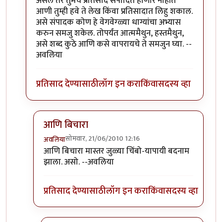
असेल तर तुमचे प्रतिसाद संपादित होणार नाहीत
आणी तुम्ही हवे ते लेख किंवा प्रतिसादात लिहु शकाल.
असे संपादक कोण हे वेगवेग्ळ्या धाग्यांचा अभ्यास
करुन समजु शकेल. तोपर्यंत आत्ममैथुन, हस्तमैथुन,
असे शब्द कुठे आणि कसे वापरायचे ते समजुन घ्या. --
अवलिया
प्रतिसाद देण्यासाठी
लॉग इन करा
किंवा
सदस्य व्हा
आणि बिचारा
सोमवार, 21/06/2010 12:16
अवलिया
In reply to
>>मिपावर
by
अवलिया
आणि बिचारा मास्तर जुळ्या चिंबो-यापायी बदनाम
झाला. असो. --अवलिया
प्रतिसाद देण्यासाठी
लॉग इन करा
किंवा
सदस्य व्हा