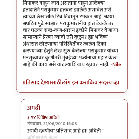
मिपाकर वाहुन जात असताना पाहुन आलेल्या
हताशतेने पराकुमार हतबल झालेले असावेत असे
त्यांच्या लेखातील टिंब टिंबातुन टपकत आहे. अश्या
अघटितापुढे साक्षात पराकुमारांनीच हात टेकले तर
चार घटका शब्द-कण-प्राशन इच्छेने मिपावर येणार्‍या
सामान्याने प्रेरणा घ्यावी तरी कुठुन? ह्या भविष्य
अंधारात लोटणार्‍या परिस्थितीवर ज्वलंत टिका
करण्याच्या हेतुने लेख सुरु केलेल्या पराकुमार यांच्या
मनसुब्यावर कुणीतरी मुंबईच्या पर्ज्यनाचा प्रहार केला
आहे की काय असे वाटल्याशिवाय रहावत नाही. -
Nile
प्रतिसाद देण्यासाठी
लॉग इन करा
किंवा
सदस्य व्हा
अगदी
३_१४ विक्षिप्त अदिती
मंगळवार, 22/06/2010 16:08
In reply to
सौंदर्यफु
by
Nile
अगदी दवणीय* प्रतिसाद आहे हा! अदिती
*
कॉपीराईटः नंदन