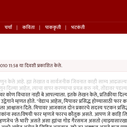
चर्चा
कविता
पाककृती
भटकंती
010 11:58 या दिवशी प्रकाशित केले.
हणुन केले आहे. ह्या लेखात व सार्वजनीक जिवनात काही साम्य आढळल्
ुन दिल्या आहेत, त्याचा वापर करण्याचा प्रयत्न करु नये, तोंडावर पडल्
िपावर कोण विचारत नाही बे आपल्याला. इतके लेखन केले, प्रतिक्रीया दिल
वेगाने म्हणत होते. "वेडाच आहेस, मिपावर प्रसिद्ध होण्यासाठी फार का
ला आश्वासन दिले. मिपावर आजकाल दोन प्रकारचे सदस्य पटकन प्रसिद
ा लोकांना स्वत:विषयी फार म्हणजे फारच कौतुक असते. आपण जे काहि लि
म्हणजेच 'लै भारी' असते असा ह्यांचा गोड गैरसमज असतो (माझ्यासारखा