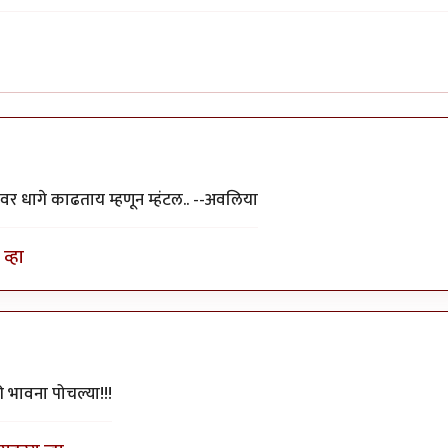
यावर धागे काढताय म्हणून म्हंटल.. --अवलिया
व्हा
की भावना पोचल्या!!!