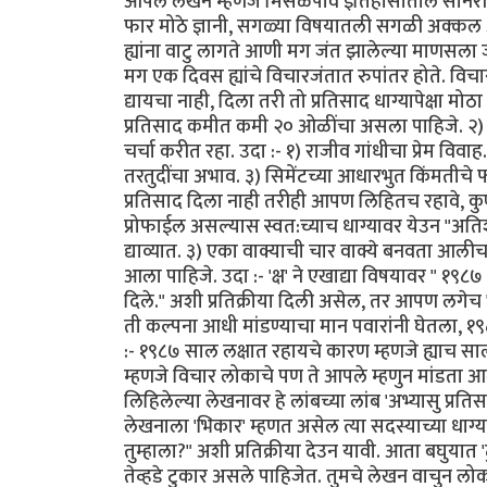
आपले लेखन म्हणजे मिसळपाव इतिहासातील सोनेरी
फार मोठे ज्ञानी, सगळ्या विषयातली सगळी अक्कल अ
ह्यांना वाटु लागते आणी मग जंत झालेल्या माणसला जस
मग एक दिवस ह्यांचे विचारजंतात रुपांतर होते. विचा
द्यायचा नाही, दिला तरी तो प्रतिसाद धाग्यापेक्षा 
प्रतिसाद कमीत कमी २० ओळींचा असला पाहिजे. २) 
चर्चा करीत रहा. उदा :- १) राजीव गांधीचा प्रेम वि
तरतुदींचा अभाव. ३) सिमेंटच्या आधारभुत किंमतीचे 
प्रतिसाद दिला नाही तरीही आपण लिहितच रहावे, कुण्या
प्रोफाईल असल्यास स्वत:च्याच धाग्यावर येउन "अतिश
द्याव्यात. ३) एका वाक्याची चार वाक्ये बनवता आ
आला पाहिजे. उदा :- 'क्ष' ने एखाद्या विषयावर " १
दिले." अशी प्रतिक्रीया दिली असेल, तर आपण लगेच
ती कल्पना आधी मांडण्याचा मान पवारांनी घेतला, १९८
:- १९८७ साल लक्षात रहायचे कारण म्हणजे ह्याच साली
म्हणजे विचार लोकाचे पण ते आपले म्हणुन मांडता आले 
लिहिलेल्या लेखनावर हे लांबच्या लांब 'अभ्यासु प्रतिस
लेखनाला 'भिकार' म्हणत असेल त्या सदस्याच्या ध
तुम्हाला?" अशी प्रतिक्रीया देउन यावी. आता बघुयात '
तेव्हडे टुकार असले पाहिजेत. तुमचे लेखन वाचुन ल