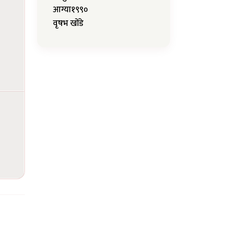
आग्या१९९०
वृषभ खोंडे