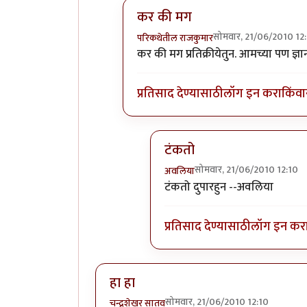
कर की मग
सोमवार, 21/06/2010 12
परिकथेतील राजकुमार
In reply to
विचारजंता
by
अवलिया
कर की मग प्रतिक्रीयेतुन. आमच्या पण 
प्रतिसाद देण्यासाठी
लॉग इन करा
किंवा
टंकतो
सोमवार, 21/06/2010 12:10
अवलिया
In reply to
कर की मग
by
परिकथ
टंकतो दुपारहुन --अवलिया
प्रतिसाद देण्यासाठी
लॉग इन कर
हा हा
सोमवार, 21/06/2010 12:10
चन्द्रशेखर सातव