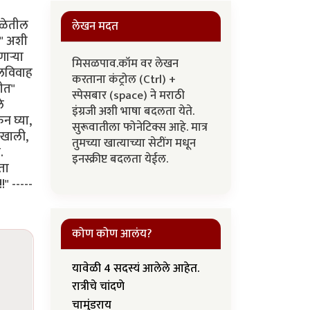
शाळेतील
लेखन मदत
?" अशी
ार्‍या
मिसळपाव.कॉम वर लेखन
ालविवाह
करताना कंट्रोल (Ctrl) +
ीत"
स्पेसबार (space) ने मराठी
े
इंग्रजी अशी भाषा बदलता येते.
न घ्या,
सुरूवातीला फोनेटिक्स आहे. मात्र
 खाली,
तुमच्या खात्याच्या सेटींग मधून
.
इनस्क्रीप्ट बदलता येईल.
ता
" -----
कोण कोण आलंय?
यावेळी 4 सदस्यं आलेले आहेत.
रात्रीचे चांदणे
चामुंडराय