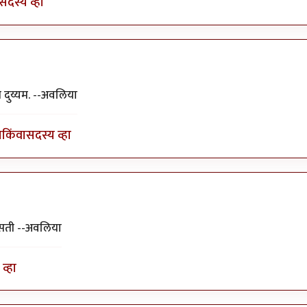
सदस्य व्हा
ा५१२
 दुय्यम. --अवलिया
ा
किंवा
सदस्य व्हा
असती --अवलिया
व्हा