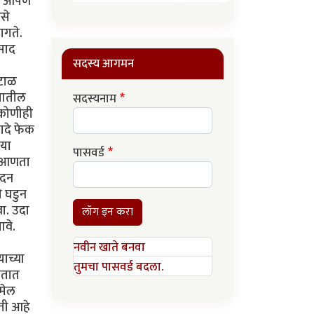
पण आपण
से
ागते.
िसाद
सदस्य आगमन
रटाळ
्यातील
सदस्यनाम
 कोणीही
खादे फेक
ीया
पासवर्ड
व आणता
ोदन
े घडुन
वा. उदा
लॉग इन करा
ावे.
नवीन खाते बनवा
याच्या
तुमचा पासवर्ड बदला.
चतात
जमेल
ती आहे