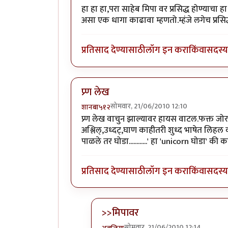
हा हा हा,परा साहेब मिपा वर प्रसिद्ध होण्याचा 
असा एक धागा काढावा म्हणतो.म्हंजे लगेच प्रस
प्रतिसाद देण्यासाठी
लॉग इन करा
किंवा
सदस्य 
प्र्ण लेख
सोमवार, 21/06/2010 12:10
शानबा५१२
प्र्ण लेख वाचुन झाल्यावर हायस वाटल.फक्त 
अश्लिल्,उध्दट्,घाण काहीतरी शुध्द भाषेत लिहल
पाळले तर घोडा............' हा 'unicorn घोडा' की
प्रतिसाद देण्यासाठी
लॉग इन करा
किंवा
सदस्य 
>>मिपावर
सोमवार, 21/06/2010 12:14