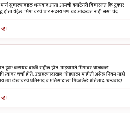
हा मार्ग सुचाल्याबद्दल धन्यवाद.आता आमची क्याटेगरी विचारजंत कि टुकार
िद्ध होता येईल. मिपा वरचे चार सदस्य पण धड ओळखत नाही असा चंद्र
व्हा
जोरात हुश! करायच बाकी राहील होत. माझ्यामते,मिपावर आजकल
 की त्यावर चर्चा होते. उदाहरणादाखल 'घोड्याला माहीती असेल नियम नाही
 काय त्या लेखावरचे प्रतिसाद व प्रतिसादाला मिळालेले प्रतिसाद. धन्यवाद!
व्हा