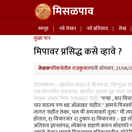
Skip to main content
मिसळपाव
Main navigation
स्वगृह
नवे लेखन
नवे प्रतिसाद
लेख
मुख्य पान
मिपावर प्रसिद्ध कसे व्हावे ?
लेखक
परिकथेतील राजकुमार
यांनी सोमवार, 21/06/2
डीसक्लेमर :- खालील लेखन हे मौजमजा, विरंगुळा म्
एक योगायोग समजावा. खालील युक्त्या ह्या गंमत म्हण
लेखक अथवा मिपा जबाबदार नाही.
"पर्‍या , यार म
चार सदस्य पण धड ओळखत नाहीत." आमचे मित्रवर्य उद्
लागत नाहीत लेका, चल मी समजावतो तुला." मी त्या
होतात, १) विचारजंत २) टुकार १) विचारजंत :- ह्य
अतिशय ज्ञानसंपन्न, लोकांना शहाणे करुन सोडणारे 