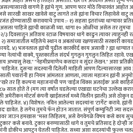
 अक्षरे आहेत असेच हे लिहित असतात. खरे तर अक्कल असते शुन्य 
सल्यासारखे वागणे हे ह्यांचे गुण. आपण फार मोठे विचारवंत आहोत अ
े सारखी साखर खावेसे वाटु लागते तसे ह्यांना विचार लिहावेसे वाटु ल
रजंत होण्यासाठी करावयाचे उपाय :- १) सहसा इतरांच्या धाग्यावर प्रत
मोठा असला पाहिजे ह्याची काळजी घ्या. धागा १० ओळींचा असेल तर तुमचा
२/३ दिवसातुन अतिशय रटाळ विषयावर धागे काढुन त्यावर त्याहुनही 
वाह. २) समाजातील महिलेचे स्थान व अबलांच्या रक्षणासाठी सरकारी कायद
फायदे. ४) भजनलाल ह्यांची पुढील कारकीर्द काय असावी ? ह्या धाग्यात
 नेत्यांची वाक्ये, पुस्तकातील संदर्भ गुगलुन गुगलुन लिहित रहावे. ए
य अभ्यासु लेख." "नेहमीप्रमाणेच कसदार व सुंदर लेखन." अशा प्रतिक्र
लीच पाहिजेत. दुसर्‍या सदस्यानी दिलेली माहिती आपण दिल्यासारखा आ
९८७ साली पवारांनी हा नियम आंमलात आणला, त्याला महाजन ह्यांनी अनुम
 "खरे तर हि कल्पना महाजनांची पण 'वाईज थिंक्स अलाईक' असे काहिस
७ साल होते ते (मग त्या वर्षात घडलेल्या एखाद्या घटनेचा उल्लेख करा
 अमेरीकन मोटर्स कंपनी ख्राईसलर्स मध्ये विलीन झाली) असे ठोकुन द्य
पाहिजेत. ४) विशेषत: नविन आलेल्या सदस्यांना 'टार्गेट' करावे. ह्यांनी
ाद' द्यावेत. हे लगेच तुमचे फॅन होउन जातात. संपुर्ण कम्युनिटी ज्या सदस्
ाग्यावर जाउन हमखास "मस्त लिहिलय, असे वेगवेगळे विषय कसे काय सु
टुकार' कसे बनावे. टुकार बनण्यासाठी धागे व तुमचे प्रतिसाद हे दोन्ही 
ोकांनी डोकीच आपटुन घेतली पाहिजेत. सध्या अशा सदस्यांची फुल्ल चल