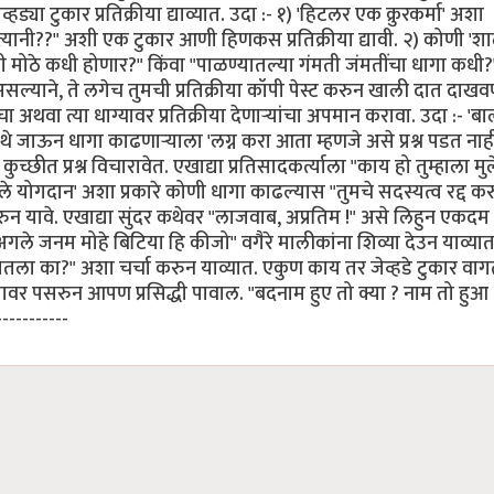
हड्या टुकार प्रतिक्रीया द्याव्यात. उदा :- १) 'हिटलर एक क्रुरकर्मा' अशा
ला त्यानी??" अशी एक टुकार आणी हिणकस प्रतिक्रीया द्यावी. २) कोणी '
 मोठे कधी होणार?" किंवा "पाळण्यातल्या गंमती जंमतींचा धागा कधी
े असल्याने, ते लगेच तुमची प्रतिक्रीया कॉपी पेस्ट करुन खाली दात दाखवण
 अथवा त्या धाग्यावर प्रतिक्रीया देणार्‍यांचा अपमान करावा. उदा :- 'ब
ाऊन धागा काढणार्‍याला 'लग्न करा आता म्हणजे असे प्रश्न पडत नाह
ीत प्रश्न विचारावेत. एखाद्या प्रतिसादकर्त्याला "काय हो तुम्हाला मुल
 योगदान' अशा प्रकारे कोणी धागा काढल्यास "तुमचे सदस्यत्व रद्द करु
ावे. एखाद्या सुंदर कथेवर "लाजवाब, अप्रतिम !" असे लिहुन एकदम
'अगले जनम मोहे बिटिया हि कीजो" वगैरे मालीकांना शिव्या देउन याव्यात
ला का?" अशा चर्चा करुन याव्यात. एकुण काय तर जेव्हडे टुकार वाग
वर पसरुन आपण प्रसिद्धी पावाल. "बदनाम हुए तो क्या ? नाम तो हुआ !!
-----------