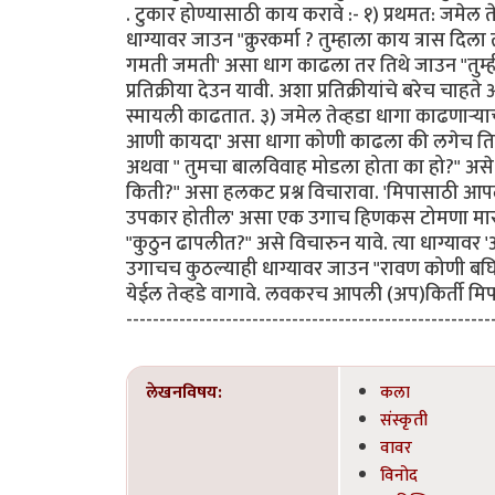
. टुकार होण्यासाठी काय करावे :- १) प्रथमत: जमेल तेव्
धाग्यावर जाउन "क्रुरकर्मा ? तुम्हाला काय त्रास दि
गमती जमती' असा धाग काढला तर तिथे जाउन "तुम्ही
प्रतिक्रीया देउन यावी. अशा प्रतिक्रीयांचे बरेच चाहत
स्मायली काढतात. ३) जमेल तेव्हडा धागा काढणार्‍याचा
आणी कायदा' असा धागा कोणी काढला की लगेच तिथे ज
अथवा " तुमचा बालविवाह मोडला होता का हो?" असे कुच्छ
किती?" असा हलकट प्रश्न विचारावा. 'मिपासाठी आपले
उपकार होतील' असा एक उगाच हिणकस टोमणा मारुन य
"कुठुन ढापलीत?" असे विचारुन यावे. त्या धाग्यावर 
उगाचच कुठल्याही धाग्यावर जाउन "रावण कोणी बघित
येईल तेव्हडे वागावे. लवकरच आपली (अप)किर्ती मिपा
-------------------------------------------------------
लेखनविषय:
कला
संस्कृती
वावर
विनोद