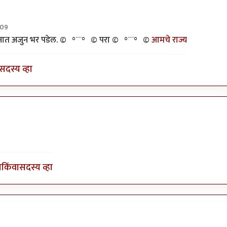
:09
ज्ञानात अजुन भर पडेल. ©º°¨¨°º© परा ©º°¨¨°º©
आमचे राज्य
सदस्य व्हा
ेतील राजकुमार
ा
किंवा
सदस्य व्हा