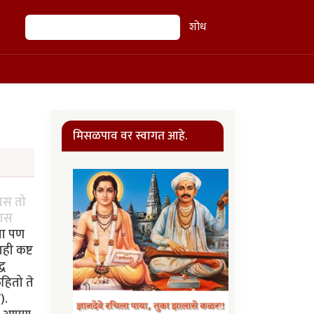
शोध
शोध
मिसळपाव वर स्वागत आहे.
यास तो
यास
्या पण
ही कष्ट
्ध
हितो ते
).