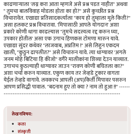
काढणार्‍याला 'लग्न करा आता म्हणजे असे प्रश्न पडत नाहीत" अथवा
" तुमचा बालविवाह मोडला होता का हो?" असे कुच्छीत प्रश्न
विचारावेत. एखाद्या प्रतिसादकर्त्याला "काय हो तुम्हाला मुले किती?"
असा हलकट प्रश्न विचारावा. 'मिपासाठी आपले योगदान' अशा
प्रकारे कोणी धागा काढल्यास "तुमचे सदस्यत्व रद्द करुन घ्या,
उपकार होतील' असा एक उगाच हिणकस टोमणा मारुन यावे.
एखाद्या सुंदर कथेवर "लाजवाब, अप्रतिम !" असे लिहुन एकदम
खाली, "कुठुन ढापलीत?" असे विचारुन यावे. त्या धाग्यावर 'अगले
जनम मोहे बिटिया हि कीजो" वगैरे मालीकांना शिव्या देउन याव्यात.
उगाचच कुठल्याही धाग्यावर जाउन "रावण कोणी बघितला का?"
अशा चर्चा करुन याव्यात. एकुण काय तर जेव्हडे टुकार वागता
येईल तेव्हडे वागावे. लवकरच आपली (अप)किर्ती मिपावर पसरुन
आपण प्रसिद्धी पावाल. "बदनाम हुए तो क्या ? नाम तो हुआ !!" ------
-----------------------------------------------------------------
लेखनविषय:
कला
संस्कृती