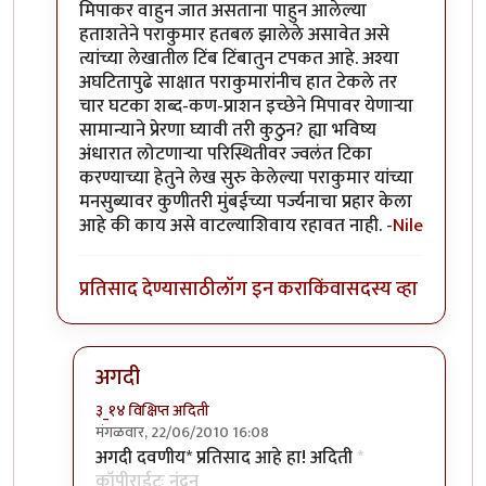
मिपाकर वाहुन जात असताना पाहुन आलेल्या
हताशतेने पराकुमार हतबल झालेले असावेत असे
त्यांच्या लेखातील टिंब टिंबातुन टपकत आहे. अश्या
अघटितापुढे साक्षात पराकुमारांनीच हात टेकले तर
चार घटका शब्द-कण-प्राशन इच्छेने मिपावर येणार्‍या
सामान्याने प्रेरणा घ्यावी तरी कुठुन? ह्या भविष्य
अंधारात लोटणार्‍या परिस्थितीवर ज्वलंत टिका
करण्याच्या हेतुने लेख सुरु केलेल्या पराकुमार यांच्या
मनसुब्यावर कुणीतरी मुंबईच्या पर्ज्यनाचा प्रहार केला
आहे की काय असे वाटल्याशिवाय रहावत नाही. -
Nile
प्रतिसाद देण्यासाठी
लॉग इन करा
किंवा
सदस्य व्हा
अगदी
३_१४ विक्षिप्त अदिती
मंगळवार, 22/06/2010 16:08
In reply to
सौंदर्यफु
by
Nile
अगदी दवणीय* प्रतिसाद आहे हा! अदिती
*
कॉपीराईटः नंदन