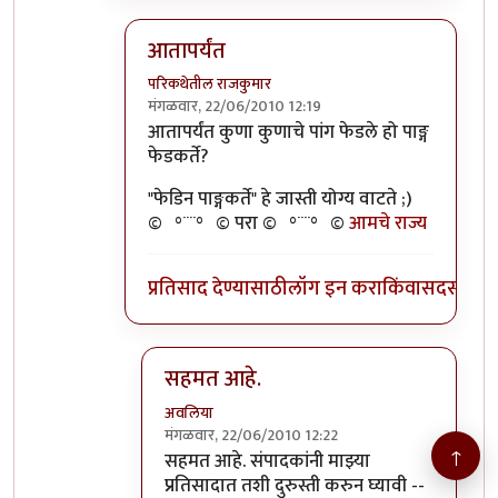
आतापर्यंत
परिकथेतील राजकुमार
मंगळवार, 22/06/2010 12:19
In reply to
>>तुमचेपण
by
अवलिया
आतापर्यंत कुणा कुणाचे पांग फेडले हो पाङ्ग
फेडकर्ते?
"फेडिन पाङ्गकर्ते" हे जास्ती योग्य वाटते ;)
©º°¨¨°º© परा ©º°¨¨°º©
आमचे राज्य
प्रतिसाद देण्यासाठी
लॉग इन करा
किंवा
सदस्य व्हा
सहमत आहे.
अवलिया
मंगळवार, 22/06/2010 12:22
↑
In reply to
आतापर्यंत
by
परिकथेतील राजकुमार
सहमत आहे. संपादकांनी माझ्या
प्रतिसादात तशी दुरुस्ती करुन घ्यावी --