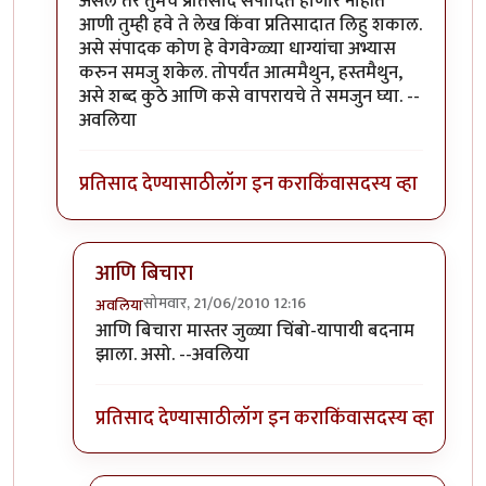
असेल तर तुमचे प्रतिसाद संपादित होणार नाहीत
आणी तुम्ही हवे ते लेख किंवा प्रतिसादात लिहु शकाल.
असे संपादक कोण हे वेगवेग्ळ्या धाग्यांचा अभ्यास
करुन समजु शकेल. तोपर्यंत आत्ममैथुन, हस्तमैथुन,
असे शब्द कुठे आणि कसे वापरायचे ते समजुन घ्या. --
अवलिया
प्रतिसाद देण्यासाठी
लॉग इन करा
किंवा
सदस्य व्हा
आणि बिचारा
सोमवार, 21/06/2010 12:16
अवलिया
In reply to
>>मिपावर
by
अवलिया
आणि बिचारा मास्तर जुळ्या चिंबो-यापायी बदनाम
झाला. असो. --अवलिया
प्रतिसाद देण्यासाठी
लॉग इन करा
किंवा
सदस्य व्हा