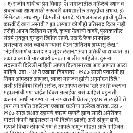
:- १) राजीव गांधीचा प्रेम विवाह. २) समाजातील महिलेचे स्थान व
अबलांच्या रक्षणासाठी सरकारी कायद्यातील तरतुदींचा अभाव. ३)
सिमेंटच्या आधारभुत किंमतीचे फायदे. ४) भजनलाल ह्यांची पुढील
कारकीर्द काय असावी ? ह्या धाग्यात कोणीही प्रतिसाद दिला नाही
तरीही आपण लिहितच रहावे, कुण्या नेत्यांची वाक्ये, पुस्तकातील
संदर्भ गुगलुन गुगलुन लिहित रहावे. एखादे फेक प्रोफाईल
असल्यास स्वत:च्याच धाग्यावर येउन "अतिशय अभ्यासु लेख."
"नेहमीप्रमाणेच कसदार व सुंदर लेखन." अशा प्रतिक्रीया द्याव्यात. ३)
एका वाक्याची चार वाक्ये बनवता आलीच पाहिजेत. दुसर्‍या
सदस्यानी दिलेली माहिती आपण दिल्यासारखा आव आणता आला
पाहिजे. उदा :- 'क्ष' ने एखाद्या विषयावर " १९८७ साली पवारांनी हा
नियम आंमलात आणला, त्याला महाजन ह्यांनी अनुमोदन दिले."
अशी प्रतिक्रीया दिली असेल, तर आपण लगेच "खरे तर हि कल्पना
महाजनांची पण 'वाईज थिंक्स अलाईक' असे काहिसे घडुन ती
कल्पना आधी मांडण्याचा मान पवारांनी घेतला, १९८७ साल होते ते
(मग त्या वर्षात घडलेल्या एखाद्या घटनेचा उल्लेख करावा. उदा :-
१९८७ साल लक्षात रहायचे कारण म्हणजे ह्याच साली अमेरीकन
मोटर्स कंपनी ख्राईसलर्स मध्ये विलीन झाली) असे ठोकुन द्यावे.
म्हणजे विचार लोकाचे पण ते आपले म्हणुन मांडता आले पाहिजेत.