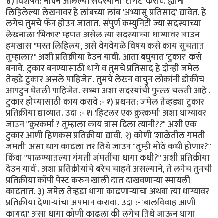
४) विशेषत: नविन आलेल्या सदस्यांना 'टार्गेट' करावे. ह्यांनी
लिहिलेल्या लेखनावर हे लांबच्या लांब 'अभ्यासु प्रतिसाद' द्यावेत. हे
लगेच तुमचे फॅन होउन जातात. संपुर्ण कम्युनिटी ज्या सदस्याच्या
लेखनाला 'भिकार' म्हणत असेल त्या सदस्याच्या धाग्यावर जाउन
हमखास "मस्त लिहिलय, असे वेगवेगळे विषय कसे काय सुचतात
तुम्हाला?" अशी प्रतिक्रीया देउन यावी. आता बघुयात 'टुकार' कसे
बनावे. टुकार बनण्यासाठी धागे व तुमचे प्रतिसाद हे दोन्ही जमेल
तेव्हडे टुकार असले पाहिजेत. तुमचे लेखन वाचुन लोकांनी डोकीच
आपटुन घेतली पाहिजेत. सध्या अशा सदस्यांची फुल्ल चलती आहे .
टुकार होण्यासाठी काय करावे :- १) प्रथमत: जमेल तेव्हड्या टुकार
प्रतिक्रीया द्याव्यात. उदा :- १) 'हिटलर एक क्रुरकर्मा' अशा धाग्यावर
जाउन "क्रुरकर्मा ? तुम्हाला काय त्रास दिला त्यानी??" अशी एक
टुकार आणी हिणकस प्रतिक्रीया द्यावी. २) कोणी 'शाळेतील गमती
जमती' असा धाग काढला तर तिथे जाउन "तुम्ही मोठे कधी होणार?"
किंवा "पाळण्यातल्या गंमती जंमतींचा धागा कधी?" अशी प्रतिक्रीया
देउन यावी. अशा प्रतिक्रीयांचे बरेच चाहते असल्याने, ते लगेच तुमची
प्रतिक्रीया कॉपी पेस्ट करुन खाली दात दाखवणार्‍या स्मायली
काढतात. ३) जमेल तेव्हडा धागा काढणार्‍याचा अथवा त्या धाग्यावर
प्रतिक्रीया देणार्‍यांचा अपमान करावा. उदा :- 'बालविवाह आणी
कायदा' असा धागा कोणी काढला की लगेच तिथे जाऊन धागा