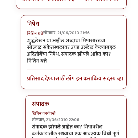
निषेध
सोमवार, 21/06/2010 21:56
नितिन थत्ते
In reply to
शुद्धलेखन
by
३_१४ विक्षिप्त अदिती
शुद्धलेखन या अश्लील शब्दाचा मिपासारख्या
सोज्वळ संकेतस्थलावर उघड उल्लेख केल्याबद्दल
अदितीबैंचा निषेध. संपादक झोपले आहेत का?
नितिन थत्ते
प्रतिसाद देण्यासाठी
लॉग इन करा
किंवा
सदस्य व्हा
संपादक
बिपिन कार्यकर्ते
सोमवार, 21/06/2010 22:06
In reply to
निषेध
by
नितिन थत्ते
संपादक झोपले आहेत का?
मिपावरील
कर्मकांडातील सध्याचा एक आवश्यक विधी पूर्ण