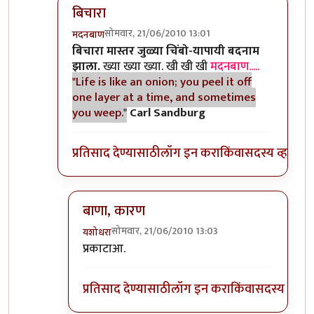
बिचारा
सोमवार, 21/06/2010 13:01
मदनबाण
In reply to
आणि बिचारा
by
अवलिया
बिचारा मास्तर जुळ्या चिंबो-यापायी बदनाम
झाला.
ख्या ख्या ख्या. खी खी खी
मदनबाण.....
"Life is like an onion; you peel it off
one layer at a time, and sometimes
you weep."
Carl Sandburg
प्रतिसाद देण्यासाठी
लॉग इन करा
किंवा
सदस्य व्हा
बाणा, कारण
सोमवार, 21/06/2010 13:03
यशोधरा
In reply to
बिचारा
by
मदनबाण
प्रकाटाआ.
प्रतिसाद देण्यासाठी
लॉग इन करा
किंवा
सदस्य व्हा