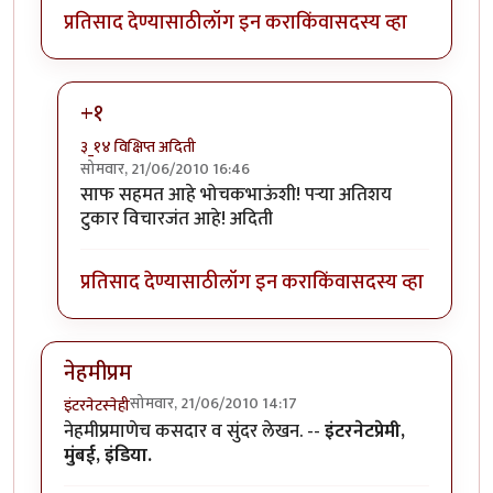
प्रतिसाद देण्यासाठी
लॉग इन करा
किंवा
सदस्य व्हा
+१
३_१४ विक्षिप्त अदिती
सोमवार, 21/06/2010 16:46
In reply to
परा, हा एक
by
भोचक
साफ सहमत आहे भोचकभाऊंशी! पर्‍या अतिशय
टुकार विचारजंत आहे! अदिती
प्रतिसाद देण्यासाठी
लॉग इन करा
किंवा
सदस्य व्हा
नेहमीप्रम
सोमवार, 21/06/2010 14:17
इंटरनेटस्नेही
नेहमीप्रमाणेच कसदार व सुंदर लेखन. --
इंटरनेटप्रेमी,
मुंबई, इंडिया.