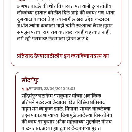
क्षणभर वाटले की थोर विचारवंत परा यांनी टुकारवंतीय
लोकांच्या हातात कोलीत दिले आहे की काय? पण धागा
दुसर्‍यांदा वाचला तेव्हा त्यामागील खरा उद्देश कळाला.
अर्थात ज्यांना कळाला नाही त्यांनी स्व:ताला लेसर ह्युमन
समजुन पराचा राग राग करायला काहीच हरकत नाही.
लगे रहो पराभाय! लेखमाला होउन जाउ दे.
प्रतिसाद देण्यासाठी
लॉग इन करा
किंवा
सदस्य व्हा
सौंदर्यफु
मंगळवार, 22/06/2010 13:03
Nile
In reply to
वाह!
by
सहज
सौंदर्यफुफाटाफेम पराकुमार यांच्या अलौकिक
प्रतिभेने नटलेल्या लेखावर छिन्न विछिन्न प्रतिसाद
पाहुन मन व्याकुळ झाले. मिपावर साचत चाललेल्या
तद्दन पकाउ धाग्यांच्या ढिगामुळे आलेल्या विसरतेनेच
की काय पराकुमार अनेक महत्त्वाच्या मुद्द्यांवर मौनच
बाळगतात. अश्या ह्या टुकार लेखकांच्या पुरात