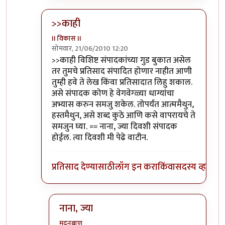
>>काही
II विकास II
सोमवार, 21/06/2010 12:20
In reply to
आणि बिचारा
by
अवलिया
>>काही विशिष्ट संपादकांच्या गुड बुकात असेल
तर तुमचे प्रतिसाद संपादित होणार नाहीत आणी
तुम्ही हवे ते लेख किंवा प्रतिसादात लिहु शकाल.
असे संपादक कोण हे वेगवेग्ळ्या धाग्यांचा
अभ्यास करुन समजु शकेल. तोपर्यंत आत्ममैथुन,
हस्तमैथुन, असे शब्द कुठे आणि कसे वापरायचे ते
समजुन घ्या. == नाना, ज्या दिवशी संपादक
होईल. त्या दिवशी मी पेढे वाटीन.
प्रतिसाद देण्यासाठी
लॉग इन करा
किंवा
सदस्य व्हा
नाना, ज्या
मदनबाण