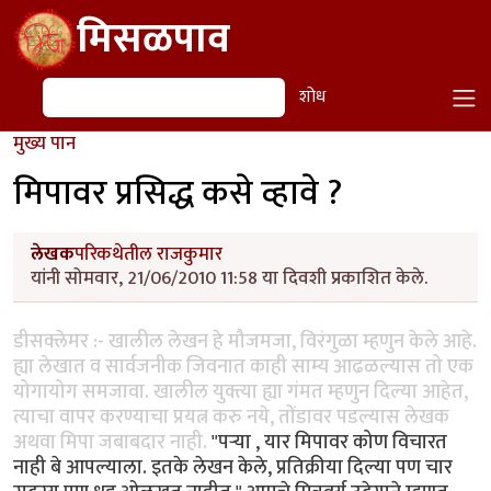
Skip to main content
मिसळपाव
शोध
शोध
मुख्य पान
मिपावर प्रसिद्ध कसे व्हावे ?
लेखक
परिकथेतील राजकुमार
यांनी सोमवार, 21/06/2010 11:58 या दिवशी प्रकाशित केले.
डीसक्लेमर :- खालील लेखन हे मौजमजा, विरंगुळा म्हणुन केले आहे.
ह्या लेखात व सार्वजनीक जिवनात काही साम्य आढळल्यास तो एक
योगायोग समजावा. खालील युक्त्या ह्या गंमत म्हणुन दिल्या आहेत,
त्याचा वापर करण्याचा प्रयत्न करु नये, तोंडावर पडल्यास लेखक
अथवा मिपा जबाबदार नाही.
"पर्‍या , यार मिपावर कोण विचारत
नाही बे आपल्याला. इतके लेखन केले, प्रतिक्रीया दिल्या पण चार