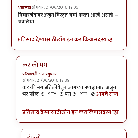
सोमवार, 21/06/2010 12:05
अवलिया
विचारजंतांवर अजुन विस्तृत चर्चा करता आली असती --
अवलिया
प्रतिसाद देण्यासाठी
लॉग इन करा
किंवा
सदस्य व्हा
कर की मग
परिकथेतील राजकुमार
सोमवार, 21/06/2010 12:09
In reply to
विचारजंता
by
अवलिया
कर की मग प्रतिक्रीयेतुन. आमच्या पण ज्ञानात अजुन
भर पडेल. ©º°¨¨°º© परा ©º°¨¨°º©
आमचे राज्य
प्रतिसाद देण्यासाठी
लॉग इन करा
किंवा
सदस्य व्हा
टंकतो