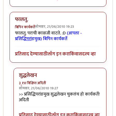
फालतु.
सोमवार, 21/06/2010 19:23
बिपिन कार्यकर्ते
फालतु. पराची काळजी वाटते. :D
(आपला -
प्रसिद्धि
परां
ङमुख) बिपिन कार्यकर्ते
प्रतिसाद देण्यासाठी
लॉग इन करा
किंवा
सदस्य व्हा
शुद्धलेखन
३_१४ विक्षिप्त अदिती
सोमवार, 21/06/2010 19:27
In reply to
फालतु.
by
बिपिन कार्यकर्ते
>> प्रसिद्धिपरांङमुख शुद्धलेखन चुकलंच हो कार्यकर्ते!
अदिती
प्रतिसाद देण्यासाठी
लॉग इन करा
किंवा
सदस्य व्हा