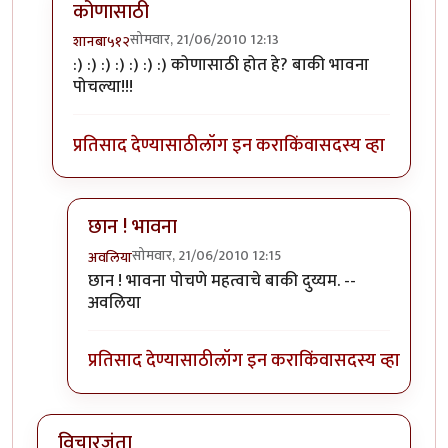
कोणासाठी
सोमवार, 21/06/2010 12:13
शानबा५१२
In reply to
तुम्ही काय
by
अवलिया
:) :) :) :) :) :) :) कोणासाठी होत हे? बाकी भावना
पोचल्या!!!
प्रतिसाद देण्यासाठी
लॉग इन करा
किंवा
सदस्य व्हा
छान ! भावना
सोमवार, 21/06/2010 12:15
अवलिया
In reply to
कोणासाठी
by
शानबा५१२
छान ! भावना पोचणे महत्वाचे बाकी दुय्यम. --
अवलिया
प्रतिसाद देण्यासाठी
लॉग इन करा
किंवा
सदस्य व्हा
विचारजंता