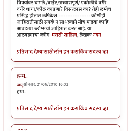
विषयांवर चांगले./वाईट/अभ्यासपूर्ण/ एकोळीचे वगैरे
वगैरे धागा/कौल काढणारे विसरलास का? तेही लग्गेच
प्रसिद्ध होतात ऋषिकेश ------------------ कोणीही
जाहिरातीसाठी संपर्क न साधल्याने मीच माझ्या काहि
आवडत्या ब्लॉग्सची जाहिरात करत आहे. या
आठवड्याचा ब्लॉग:
मराठी साहित्य
, लेखकः
नंदन
प्रतिसाद देण्यासाठी
लॉग इन करा
किंवा
सदस्य व्हा
हम्म..
सोमवार, 21/06/2010 16:02
जागु
हम्म..
प्रतिसाद देण्यासाठी
लॉग इन करा
किंवा
सदस्य व्हा