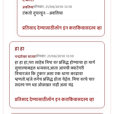
सोमवार, 21/06/2010 12:10
अवलिया
In reply to
कर की मग
by
परिकथेतील राजकुमार
टंकतो दुपारहुन --अवलिया
प्रतिसाद देण्यासाठी
लॉग इन करा
किंवा
सदस्य व्हा
हा हा
सोमवार, 21/06/2010 12:10
चन्द्रशेखर सातव
हा हा हा,परा साहेब मिपा वर प्रसिद्ध होण्याचा हा मार्ग
सुचाल्याबद्दल धन्यवाद.आता आमची क्याटेगरी
विचारजंत कि टुकार असा एक धागा काढावा
म्हणतो.म्हंजे लगेच प्रसिद्ध होता येईल. मिपा वरचे चार
सदस्य पण धड ओळखत नाही असा चंद्र
प्रतिसाद देण्यासाठी
लॉग इन करा
किंवा
सदस्य व्हा