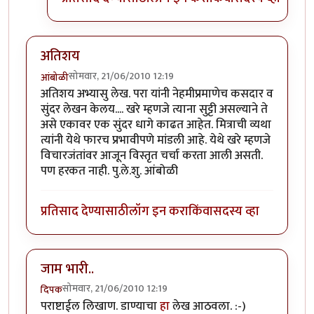
अतिशय
सोमवार, 21/06/2010 12:19
आंबोळी
अतिशय अभ्यासु लेख. परा यांनी नेहमीप्रमाणेच कसदार व
सुंदर लेखन केलय.... खरे म्हणजे त्याना सुट्टी असल्याने ते
असे एकावर एक सुंदर धागे काढत आहेत. मित्राची व्यथा
त्यांनी येथे फारच प्रभावीपणे मांडली आहे. येथे खरे म्हणजे
विचारजंतांवर आजून विस्तृत चर्चा करता आली असती.
पण हरकत नाही. पु.ले.शु. आंबोळी
प्रतिसाद देण्यासाठी
लॉग इन करा
किंवा
सदस्य व्हा
जाम भारी..
सोमवार, 21/06/2010 12:19
दिपक
पराष्टाईल लिखाण. डाण्याचा
हा
लेख आठवला. :-)