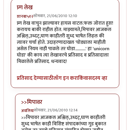
प्र्ण लेख
सोमवार, 21/06/2010 12:10
शानबा५१२
प्र्ण लेख वाचुन झाल्यावर हायस वाटल.फक्त जोरात हुश!
करायच बाकी राहील होत. माझ्यामते,मिपावर आजकल
अश्लिल्,उध्दट्,घाण काहीतरी शुध्द भाषेत लिहल की
त्यावर चर्चा होते. उदाहरणादाखल 'घोड्याला माहीती
असेल नियम नाही पाळले तर घोडा............' हा 'unicorn
घोडा' की काय त्या लेखावरचे प्रतिसाद व प्रतिसादाला
मिळालेले प्रतिसाद. धन्यवाद!
प्रतिसाद देण्यासाठी
लॉग इन करा
किंवा
सदस्य व्हा
>>मिपावर
सोमवार, 21/06/2010 12:14
अवलिया
In reply to
प्र्ण लेख
by
शानबा५१२
>>मिपावर आजकल अश्लिल्,उध्दट्,घाण काहीतरी
शुध्द भाषेत काही विशिष्ट संपादकांच्या गुड बुकात