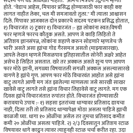
सदस्य पण धड ओळखत नाहीत." आमचे मित्रवर्य उद्वेगाने म्हणत
होते. "वेडाच आहेस, मिपावर प्रसिद्ध होण्यासाठी फार काही कष्ट
लागत नाहीत लेका, चल मी समजावतो तुला." मी त्याला आश्वासन
दिले. मिपावर आजकाल दोन प्रकारचे सदस्य पटकन प्रसिद्ध होतात,
१) विचारजंत २) टुकार १) विचारजंत :- ह्या लोकांना स्वत:विषयी
फार म्हणजे फारच कौतुक असते. आपण जे काहि लिहितो ते
अतिशय ज्ञानसंपन्न, लोकांना शहाणे करुन सोडणारे म्हणजेच 'लै
भारी' असते असा ह्यांचा गोड गैरसमज असतो (माझ्यासारखा).
आपले लेखन म्हणजे मिसळपाव इतिहासातील सोनेरी अक्षरे आहेत
असेच हे लिहित असतात. खरे तर अक्कल असते शुन्य पण आपण
फार मोठे ज्ञानी, सगळ्या विषयातली सगळी अक्कल असल्यासारखे
वागणे हे ह्यांचे गुण. आपण फार मोठे विचारवंत आहोत असे ह्यांना
वाटु लागते आणी मग जंत झालेल्या माणसला जसे सारखी साखर
खावेसे वाटु लागते तसे ह्यांना विचार लिहावेसे वाटु लागते. मग एक
दिवस ह्यांचे विचारजंतात रुपांतर होते. विचारजंत होण्यासाठी
करावयाचे उपाय :- १) सहसा इतरांच्या धाग्यावर प्रतिसाद द्यायचा
नाही, दिला तरी तो प्रतिसाद धाग्यापेक्षा मोठा असला पाहिजे ह्याची
काळजी घ्या. धागा १० ओळींचा असेल तर तुमचा प्रतिसाद कमीत
कमी २० ओळींचा असला पाहिजे. २) २/३ दिवसातुन अतिशय रटाळ
विषयावर धागे काढुन त्यावर त्याहुनही रटाळ चर्चा करीत रहा. उदा