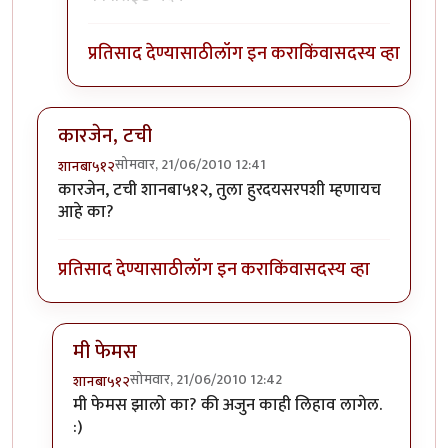
प्रतिसाद देण्यासाठी
लॉग इन करा
किंवा
सदस्य व्हा
कारजेन, टची
सोमवार, 21/06/2010 12:41
शानबा५१२
कारजेन, टची शानबा५१२, तुला हुरदयसरपशी म्हणायच
आहे का?
प्रतिसाद देण्यासाठी
लॉग इन करा
किंवा
सदस्य व्हा
मी फेमस
सोमवार, 21/06/2010 12:42
शानबा५१२
In reply to
कारजेन, टची
by
शानबा५१२
मी फेमस झालो का? की अजुन काही लिहाव लागेल.
:)