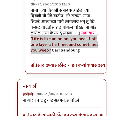
सोमवार, 21/06/2010 12:30
In reply to
>>काही
by
II विकास II
नाना, ज्या दिवशी संपादक होईल. त्या
दिवशी मी पेढे वाटीन.
अरे सख्या...नाना
तिकडे आंब्यांच्या मागे लागलाय अन् तू पेढे
कसले वाटतोस ? ;) चांगला चोखताना गोड
लागेल असा केसर दे त्याला !!! ;)
मदनबाण.....
"Life is like an onion; you peel it off
one layer at a time, and sometimes
you weep."
Carl Sandburg
प्रतिसाद देण्यासाठी
लॉग इन करा
किंवा
सदस्य व्हा
नान्याशी
सोमवार, 21/06/2010 12:23
आंबोळी
In reply to
>>मिपावर
by
अवलिया
नान्याशी कट टु कट सहमत. आंबोळी
प्रतिसाद देण्यासाठी
लॉग इन करा
किंवा
सदस्य व्हा