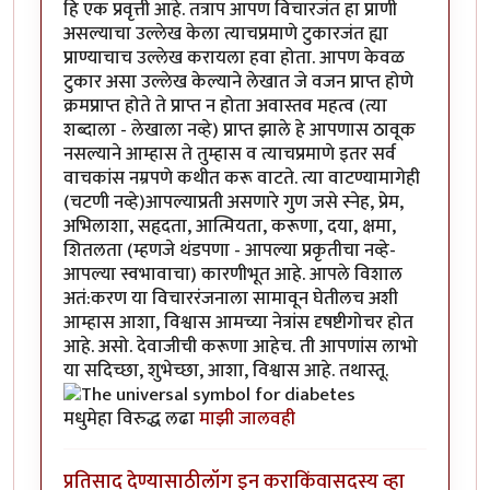
हि एक प्रवृत्ती आहे. तत्राप आपण विचारजंत हा प्राणी
असल्याचा उल्लेख केला त्याचप्रमाणे टुकारजंत ह्या
प्राण्याचाच उल्लेख करायला हवा होता. आपण केवळ
टुकार असा उल्लेख केल्याने लेखात जे वजन प्राप्त होणे
क्रमप्राप्त होते ते प्राप्त न होता अवास्तव महत्व (त्या
शब्दाला - लेखाला नव्हे) प्राप्त झाले हे आपणास ठावूक
नसल्याने आम्हास ते तुम्हास व त्याचप्रमाणे इतर सर्व
वाचकांस नम्रपणे कथीत करू वाटते. त्या वाटण्यामागेही
(चटणी नव्हे)आपल्याप्रती असणारे गुण जसे स्नेह, प्रेम,
अभिलाशा, सहृदता, आत्मियता, करूणा, दया, क्षमा,
शितलता (म्हणजे थंडपणा - आपल्या प्रकृतीचा नव्हे-
आपल्या स्वभावाचा) कारणीभूत आहे. आपले विशाल
अतं:करण या विचाररंजनाला सामावून घेतीलच अशी
आम्हास आशा, विश्वास आमच्या नेत्रांस दृषष्टीगोचर होत
आहे. असो. देवाजीची करूणा आहेच. ती आपणांस लाभो
या सदिच्छा, शुभेच्छा, आशा, विश्वास आहे. तथास्तू.
मधुमेहा विरुद्ध लढा
माझी जालवही
प्रतिसाद देण्यासाठी
लॉग इन करा
किंवा
सदस्य व्हा