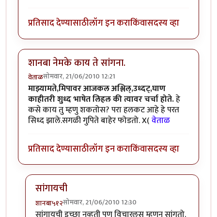
प्रतिसाद देण्यासाठी
लॉग इन करा
किंवा
सदस्य व्हा
शानबा नेमके काय ते सांगना.
सोमवार, 21/06/2010 12:21
वेताळ
माझ्यामते,मिपावर आजकल अश्लिल्,उध्दट्,घाण
काहीतरी शुध्द भाषेत लिहल की त्यावर चर्चा होते.
हे
कसे काय तु म्हणु शकतोस? परा हलकट आहे हे परत
सिध्द झाले.सगळी गुपिते बाहेर फोडतो. X(
वेताळ
प्रतिसाद देण्यासाठी
लॉग इन करा
किंवा
सदस्य व्हा
सांगायची
सोमवार, 21/06/2010 12:30
शानबा५१२
In reply to
शानबा नेमके काय ते सांगना.
by
वेताळ
सांगायची इच्छा नव्हती पण विचारलस म्हणुन सांगतो.