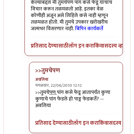
केल्याबद्दल मी तुमचेपण पांग कसे फेडू याचाच
विचार करून तळमळतो आहे. इतका वेळ
कोणीही अजून असे लिहिले कसे नाही म्हणून
तळमळत होतो. मी तुमचे उपकार खरोखरीच
जल्मभर विसरणार नाही.
बिपिन कार्यकर्ते
प्रतिसाद देण्यासाठी
लॉग इन करा
किंवा
सदस्य व्हा
>>तुमचेपण
अवलिया
मंगळवार, 22/06/2010 12:12
In reply to
संपादक
by
बिपिन कार्यकर्ते
>>तुमचे
पण
पांग कसे फेडू आतापर्यंत कुणा
कुणाचे पांग फेडले हो पाङ्ग फेडकर्ते? --
अवलिया
प्रतिसाद देण्यासाठी
लॉग इन करा
किंवा
सदस्य व्हा