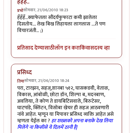
हॅहॅहॅ..
सोमवार, 21/06/2010 18:23
प्रभो
हॅहॅहॅ...क्याफेतला सौंदर्यफुफाटा कमी झालेला
दिसतोय.... लेख बिख लिहायला लागलास ....ते पण
विचारजंती... ;)
प्रतिसाद देण्यासाठी
लॉग इन करा
किंवा
सदस्य व्हा
प्रसिध्द
सोमवार, 21/06/2010 18:24
तिमा
परा, टारझन, सहज्,शानबा ५१२, घासकडवी, वेताळ,
विकास, आंबोळी, छोटा डॉन, शिल्पा ब, मदनबाण,
अवलिया, ते कोण ते डायबिटिसवाले, बिरुटेसर,
घाटपांडे, क्लिंटन, विसोबा खेचर ही सहज आठवणारी
नांवे आहेत. म्हणून या मिपावर प्रसिध्द व्यक्ति आहेत असे
म्हणता येईल का ?
हर शख्सको अपना बनाके देख लिया
मिलेंगे ना किसीसे ये दिलमें ठानी है|