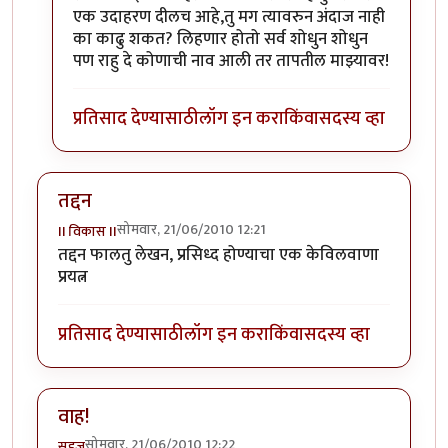
एक उदाहरण दीलच आहे,तु मग त्यावरुन अंदाज नाही
का काढु शकत? लिहणार होतो सर्व शोधुन शोधुन
पण राहु दे कोणाची नाव आली तर तापतील माझ्यावर!
प्रतिसाद देण्यासाठी
लॉग इन करा
किंवा
सदस्य व्हा
तद्दन
सोमवार, 21/06/2010 12:21
II विकास II
तद्दन फालतु लेखन, प्रसिध्द होण्याचा एक केविलवाणा
प्रयत्न
प्रतिसाद देण्यासाठी
लॉग इन करा
किंवा
सदस्य व्हा
वाह!
सोमवार, 21/06/2010 12:22
सहज