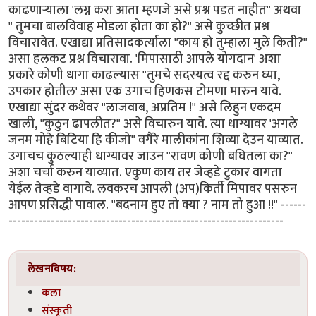
काढणार्‍याला 'लग्न करा आता म्हणजे असे प्रश्न पडत नाहीत" अथवा
" तुमचा बालविवाह मोडला होता का हो?" असे कुच्छीत प्रश्न
विचारावेत. एखाद्या प्रतिसादकर्त्याला "काय हो तुम्हाला मुले किती?"
असा हलकट प्रश्न विचारावा. 'मिपासाठी आपले योगदान' अशा
प्रकारे कोणी धागा काढल्यास "तुमचे सदस्यत्व रद्द करुन घ्या,
उपकार होतील' असा एक उगाच हिणकस टोमणा मारुन यावे.
एखाद्या सुंदर कथेवर "लाजवाब, अप्रतिम !" असे लिहुन एकदम
खाली, "कुठुन ढापलीत?" असे विचारुन यावे. त्या धाग्यावर 'अगले
जनम मोहे बिटिया हि कीजो" वगैरे मालीकांना शिव्या देउन याव्यात.
उगाचच कुठल्याही धाग्यावर जाउन "रावण कोणी बघितला का?"
अशा चर्चा करुन याव्यात. एकुण काय तर जेव्हडे टुकार वागता
येईल तेव्हडे वागावे. लवकरच आपली (अप)किर्ती मिपावर पसरुन
आपण प्रसिद्धी पावाल. "बदनाम हुए तो क्या ? नाम तो हुआ !!" ------
-----------------------------------------------------------------
लेखनविषय:
कला
संस्कृती