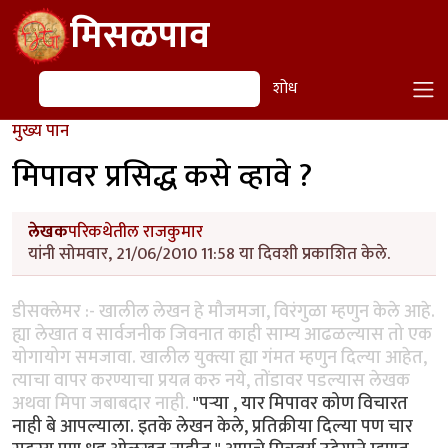
Skip to main content
मिसळपाव
शोध
शोध
मुख्य पान
मिपावर प्रसिद्ध कसे व्हावे ?
लेखक
परिकथेतील राजकुमार
यांनी सोमवार, 21/06/2010 11:58 या दिवशी प्रकाशित केले.
डीसक्लेमर :- खालील लेखन हे मौजमजा, विरंगुळा म्हणुन केले आहे.
ह्या लेखात व सार्वजनीक जिवनात काही साम्य आढळल्यास तो एक
योगायोग समजावा. खालील युक्त्या ह्या गंमत म्हणुन दिल्या आहेत,
त्याचा वापर करण्याचा प्रयत्न करु नये, तोंडावर पडल्यास लेखक
अथवा मिपा जबाबदार नाही.
"पर्‍या , यार मिपावर कोण विचारत
नाही बे आपल्याला. इतके लेखन केले, प्रतिक्रीया दिल्या पण चार