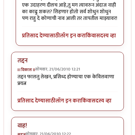
एक उदाहरण दीलच आहे,तु मग त्यावरुन अंदाज नाही
का काढु शकत? लिहणार होतो सर्व शोधुन शोधुन
पण राहु दे कोणाची नाव आली तर तापतील माझ्यावर!
प्रतिसाद देण्यासाठी
लॉग इन करा
किंवा
सदस्य व्हा
तद्दन
सोमवार, 21/06/2010 12:21
II विकास II
तद्दन फालतु लेखन, प्रसिध्द होण्याचा एक केविलवाणा
प्रयत्न
प्रतिसाद देण्यासाठी
लॉग इन करा
किंवा
सदस्य व्हा
वाह!
सोमवार, 21/06/2010 12:22
सहज