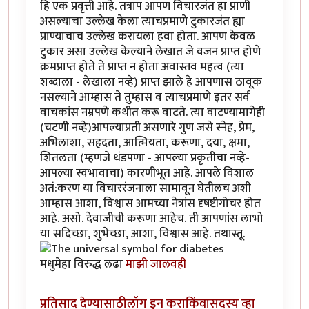
हि एक प्रवृत्ती आहे. तत्राप आपण विचारजंत हा प्राणी
असल्याचा उल्लेख केला त्याचप्रमाणे टुकारजंत ह्या
प्राण्याचाच उल्लेख करायला हवा होता. आपण केवळ
टुकार असा उल्लेख केल्याने लेखात जे वजन प्राप्त होणे
क्रमप्राप्त होते ते प्राप्त न होता अवास्तव महत्व (त्या
शब्दाला - लेखाला नव्हे) प्राप्त झाले हे आपणास ठावूक
नसल्याने आम्हास ते तुम्हास व त्याचप्रमाणे इतर सर्व
वाचकांस नम्रपणे कथीत करू वाटते. त्या वाटण्यामागेही
(चटणी नव्हे)आपल्याप्रती असणारे गुण जसे स्नेह, प्रेम,
अभिलाशा, सहृदता, आत्मियता, करूणा, दया, क्षमा,
शितलता (म्हणजे थंडपणा - आपल्या प्रकृतीचा नव्हे-
आपल्या स्वभावाचा) कारणीभूत आहे. आपले विशाल
अतं:करण या विचाररंजनाला सामावून घेतीलच अशी
आम्हास आशा, विश्वास आमच्या नेत्रांस दृषष्टीगोचर होत
आहे. असो. देवाजीची करूणा आहेच. ती आपणांस लाभो
या सदिच्छा, शुभेच्छा, आशा, विश्वास आहे. तथास्तू.
मधुमेहा विरुद्ध लढा
माझी जालवही
प्रतिसाद देण्यासाठी
लॉग इन करा
किंवा
सदस्य व्हा