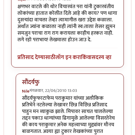
क्षणभर वाटले की थोर विचारवंत परा यांनी टुकारवंतीय
लोकांच्या हातात कोलीत दिले आहे की काय? पण धागा
दुसर्‍यांदा वाचला तेव्हा त्यामागील खरा उद्देश कळाला.
अर्थात ज्यांना कळाला नाही त्यांनी स्व:ताला लेसर ह्युमन
समजुन पराचा राग राग करायला काहीच हरकत नाही.
लगे रहो पराभाय! लेखमाला होउन जाउ दे.
प्रतिसाद देण्यासाठी
लॉग इन करा
किंवा
सदस्य व्हा
सौंदर्यफु
मंगळवार, 22/06/2010 13:03
Nile
In reply to
वाह!
by
सहज
सौंदर्यफुफाटाफेम पराकुमार यांच्या अलौकिक
प्रतिभेने नटलेल्या लेखावर छिन्न विछिन्न प्रतिसाद
पाहुन मन व्याकुळ झाले. मिपावर साचत चाललेल्या
तद्दन पकाउ धाग्यांच्या ढिगामुळे आलेल्या विसरतेनेच
की काय पराकुमार अनेक महत्त्वाच्या मुद्द्यांवर मौनच
बाळगतात. अश्या ह्या टुकार लेखकांच्या पुरात