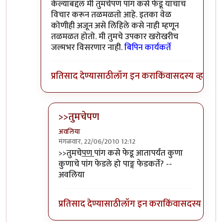
केल्याबद्दल मी तुमचेपण पांग कसे फेडू याचाच
विचार करून तळमळतो आहे. इतका वेळ
कोणीही अजून असे लिहिले कसे नाही म्हणून
तळमळत होतो. मी तुमचे उपकार खरोखरीच
जल्मभर विसरणार नाही.
बिपिन कार्यकर्ते
प्रतिसाद देण्यासाठी
लॉग इन करा
किंवा
सदस्य व्हा
>>तुमचेपण
अवलिया
मंगळवार, 22/06/2010 12:12
In reply to
संपादक
by
बिपिन कार्यकर्ते
>>तुमचे
पण
पांग कसे फेडू आतापर्यंत कुणा
कुणाचे पांग फेडले हो पाङ्ग फेडकर्ते? --
अवलिया
प्रतिसाद देण्यासाठी
लॉग इन करा
किंवा
सदस्य व्हा