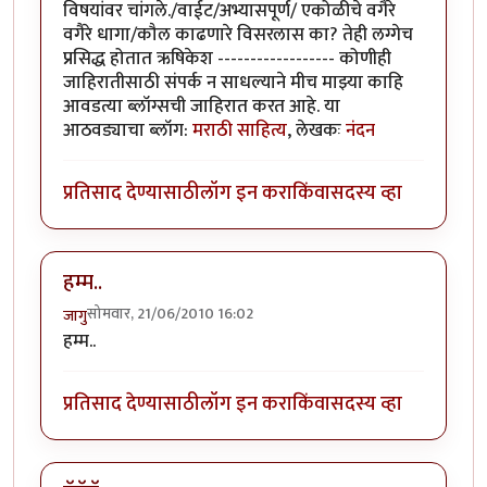
विषयांवर चांगले./वाईट/अभ्यासपूर्ण/ एकोळीचे वगैरे
वगैरे धागा/कौल काढणारे विसरलास का? तेही लग्गेच
प्रसिद्ध होतात ऋषिकेश ------------------ कोणीही
जाहिरातीसाठी संपर्क न साधल्याने मीच माझ्या काहि
आवडत्या ब्लॉग्सची जाहिरात करत आहे. या
आठवड्याचा ब्लॉग:
मराठी साहित्य
, लेखकः
नंदन
प्रतिसाद देण्यासाठी
लॉग इन करा
किंवा
सदस्य व्हा
हम्म..
सोमवार, 21/06/2010 16:02
जागु
हम्म..
प्रतिसाद देण्यासाठी
लॉग इन करा
किंवा
सदस्य व्हा