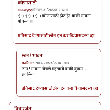
कोणासाठी
सोमवार, 21/06/2010 12:13
शानबा५१२
In reply to
तुम्ही काय
by
अवलिया
:) :) :) :) :) :) :) कोणासाठी होत हे? बाकी भावना
पोचल्या!!!
प्रतिसाद देण्यासाठी
लॉग इन करा
किंवा
सदस्य व्हा
छान ! भावना
सोमवार, 21/06/2010 12:15
अवलिया
In reply to
कोणासाठी
by
शानबा५१२
छान ! भावना पोचणे महत्वाचे बाकी दुय्यम. --
अवलिया
प्रतिसाद देण्यासाठी
लॉग इन करा
किंवा
सदस्य व्हा
विचारजंता