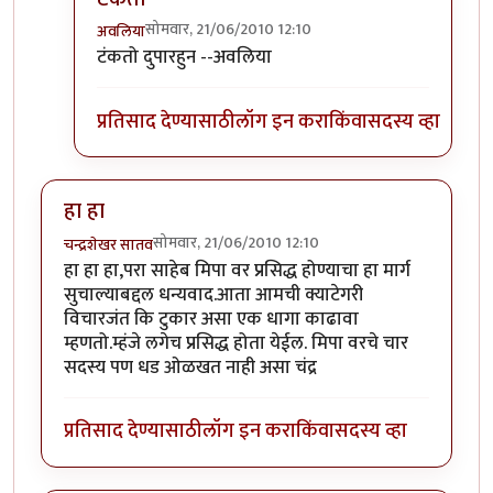
सोमवार, 21/06/2010 12:10
अवलिया
In reply to
कर की मग
by
परिकथेतील राजकुमार
टंकतो दुपारहुन --अवलिया
प्रतिसाद देण्यासाठी
लॉग इन करा
किंवा
सदस्य व्हा
हा हा
सोमवार, 21/06/2010 12:10
चन्द्रशेखर सातव
हा हा हा,परा साहेब मिपा वर प्रसिद्ध होण्याचा हा मार्ग
सुचाल्याबद्दल धन्यवाद.आता आमची क्याटेगरी
विचारजंत कि टुकार असा एक धागा काढावा
म्हणतो.म्हंजे लगेच प्रसिद्ध होता येईल. मिपा वरचे चार
सदस्य पण धड ओळखत नाही असा चंद्र
प्रतिसाद देण्यासाठी
लॉग इन करा
किंवा
सदस्य व्हा