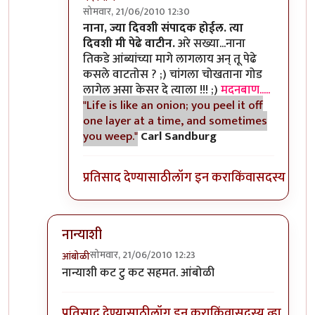
सोमवार, 21/06/2010 12:30
In reply to
>>काही
by
II विकास II
नाना, ज्या दिवशी संपादक होईल. त्या
दिवशी मी पेढे वाटीन.
अरे सख्या...नाना
तिकडे आंब्यांच्या मागे लागलाय अन् तू पेढे
कसले वाटतोस ? ;) चांगला चोखताना गोड
लागेल असा केसर दे त्याला !!! ;)
मदनबाण.....
"Life is like an onion; you peel it off
one layer at a time, and sometimes
you weep."
Carl Sandburg
प्रतिसाद देण्यासाठी
लॉग इन करा
किंवा
सदस्य व्हा
नान्याशी
सोमवार, 21/06/2010 12:23
आंबोळी
In reply to
>>मिपावर
by
अवलिया
नान्याशी कट टु कट सहमत. आंबोळी
प्रतिसाद देण्यासाठी
लॉग इन करा
किंवा
सदस्य व्हा