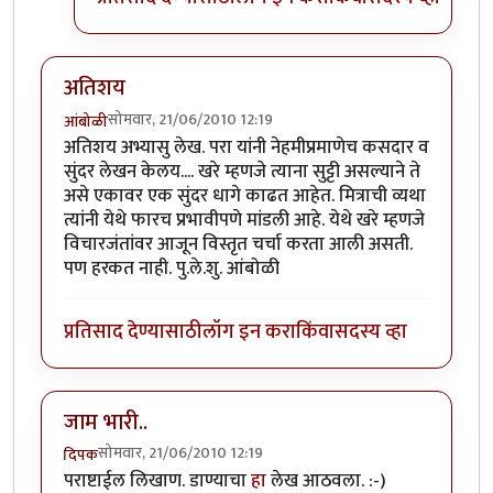
अतिशय
सोमवार, 21/06/2010 12:19
आंबोळी
अतिशय अभ्यासु लेख. परा यांनी नेहमीप्रमाणेच कसदार व
सुंदर लेखन केलय.... खरे म्हणजे त्याना सुट्टी असल्याने ते
असे एकावर एक सुंदर धागे काढत आहेत. मित्राची व्यथा
त्यांनी येथे फारच प्रभावीपणे मांडली आहे. येथे खरे म्हणजे
विचारजंतांवर आजून विस्तृत चर्चा करता आली असती.
पण हरकत नाही. पु.ले.शु. आंबोळी
प्रतिसाद देण्यासाठी
लॉग इन करा
किंवा
सदस्य व्हा
जाम भारी..
सोमवार, 21/06/2010 12:19
दिपक
पराष्टाईल लिखाण. डाण्याचा
हा
लेख आठवला. :-)