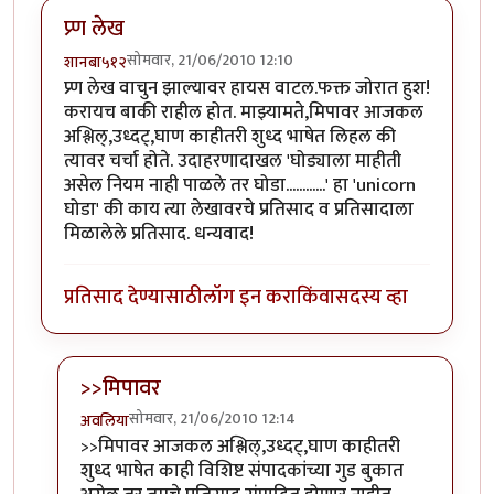
प्र्ण लेख
सोमवार, 21/06/2010 12:10
शानबा५१२
प्र्ण लेख वाचुन झाल्यावर हायस वाटल.फक्त जोरात हुश!
करायच बाकी राहील होत. माझ्यामते,मिपावर आजकल
अश्लिल्,उध्दट्,घाण काहीतरी शुध्द भाषेत लिहल की
त्यावर चर्चा होते. उदाहरणादाखल 'घोड्याला माहीती
असेल नियम नाही पाळले तर घोडा............' हा 'unicorn
घोडा' की काय त्या लेखावरचे प्रतिसाद व प्रतिसादाला
मिळालेले प्रतिसाद. धन्यवाद!
प्रतिसाद देण्यासाठी
लॉग इन करा
किंवा
सदस्य व्हा
>>मिपावर
सोमवार, 21/06/2010 12:14
अवलिया
In reply to
प्र्ण लेख
by
शानबा५१२
>>मिपावर आजकल अश्लिल्,उध्दट्,घाण काहीतरी
शुध्द भाषेत काही विशिष्ट संपादकांच्या गुड बुकात