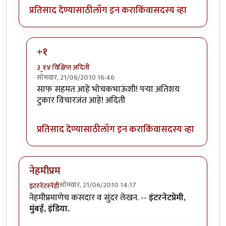
प्रतिसाद देण्यासाठी
लॉग इन करा
किंवा
सदस्य व्हा
+१
३_१४ विक्षिप्त अदिती
सोमवार, 21/06/2010 16:46
In reply to
परा, हा एक
by
भोचक
साफ सहमत आहे भोचकभाऊंशी! पर्‍या अतिशय
टुकार विचारजंत आहे! अदिती
प्रतिसाद देण्यासाठी
लॉग इन करा
किंवा
सदस्य व्हा
नेहमीप्रम
सोमवार, 21/06/2010 14:17
इंटरनेटस्नेही
नेहमीप्रमाणेच कसदार व सुंदर लेखन. --
इंटरनेटप्रेमी,
मुंबई, इंडिया.