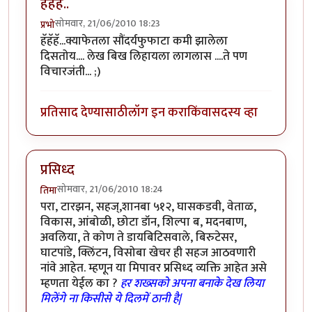
हॅहॅहॅ..
सोमवार, 21/06/2010 18:23
प्रभो
हॅहॅहॅ...क्याफेतला सौंदर्यफुफाटा कमी झालेला
दिसतोय.... लेख बिख लिहायला लागलास ....ते पण
विचारजंती... ;)
प्रतिसाद देण्यासाठी
लॉग इन करा
किंवा
सदस्य व्हा
प्रसिध्द
सोमवार, 21/06/2010 18:24
तिमा
परा, टारझन, सहज्,शानबा ५१२, घासकडवी, वेताळ,
विकास, आंबोळी, छोटा डॉन, शिल्पा ब, मदनबाण,
अवलिया, ते कोण ते डायबिटिसवाले, बिरुटेसर,
घाटपांडे, क्लिंटन, विसोबा खेचर ही सहज आठवणारी
नांवे आहेत. म्हणून या मिपावर प्रसिध्द व्यक्ति आहेत असे
म्हणता येईल का ?
हर शख्सको अपना बनाके देख लिया
मिलेंगे ना किसीसे ये दिलमें ठानी है|