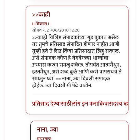
>>काही
II विकास II
सोमवार, 21/06/2010 12:20
In reply to
आणि बिचारा
by
अवलिया
>>काही विशिष्ट संपादकांच्या गुड बुकात असेल
तर तुमचे प्रतिसाद संपादित होणार नाहीत आणी
तुम्ही हवे ते लेख किंवा प्रतिसादात लिहु शकाल.
असे संपादक कोण हे वेगवेग्ळ्या धाग्यांचा
अभ्यास करुन समजु शकेल. तोपर्यंत आत्ममैथुन,
हस्तमैथुन, असे शब्द कुठे आणि कसे वापरायचे ते
समजुन घ्या. == नाना, ज्या दिवशी संपादक
होईल. त्या दिवशी मी पेढे वाटीन.
प्रतिसाद देण्यासाठी
लॉग इन करा
किंवा
सदस्य व्हा
नाना, ज्या
मदनबाण