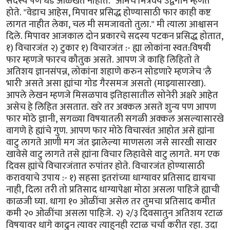
सदस्य पण धड ओळखत नाहीत." आमचे मित्रवर्य उद्वेगाने म्हणत
होते. "वेडाच आहेस, मिपावर प्रसिद्ध होण्यासाठी फार काही कष्ट
लागत नाहीत लेका, चल मी समजावतो तुला." मी त्याला आश्वासन
दिले. मिपावर आजकाल दोन प्रकारचे सदस्य पटकन प्रसिद्ध होतात,
१) विचारजंत २) टुकार १) विचारजंत :- ह्या लोकांना स्वत:विषयी
फार म्हणजे फारच कौतुक असते. आपण जे काहि लिहितो ते
अतिशय ज्ञानसंपन्न, लोकांना शहाणे करुन सोडणारे म्हणजेच 'लै
भारी' असते असा ह्यांचा गोड गैरसमज असतो (माझ्यासारखा).
आपले लेखन म्हणजे मिसळपाव इतिहासातील सोनेरी अक्षरे आहेत
असेच हे लिहित असतात. खरे तर अक्कल असते शुन्य पण आपण
फार मोठे ज्ञानी, सगळ्या विषयातली सगळी अक्कल असल्यासारखे
वागणे हे ह्यांचे गुण. आपण फार मोठे विचारवंत आहोत असे ह्यांना
वाटु लागते आणी मग जंत झालेल्या माणसला जसे सारखी साखर
खावेसे वाटु लागते तसे ह्यांना विचार लिहावेसे वाटु लागते. मग एक
दिवस ह्यांचे विचारजंतात रुपांतर होते. विचारजंत होण्यासाठी
करावयाचे उपाय :- १) सहसा इतरांच्या धाग्यावर प्रतिसाद द्यायचा
नाही, दिला तरी तो प्रतिसाद धाग्यापेक्षा मोठा असला पाहिजे ह्याची
काळजी घ्या. धागा १० ओळींचा असेल तर तुमचा प्रतिसाद कमीत
कमी २० ओळींचा असला पाहिजे. २) २/३ दिवसातुन अतिशय रटाळ
विषयावर धागे काढुन त्यावर त्याहुनही रटाळ चर्चा करीत रहा. उदा