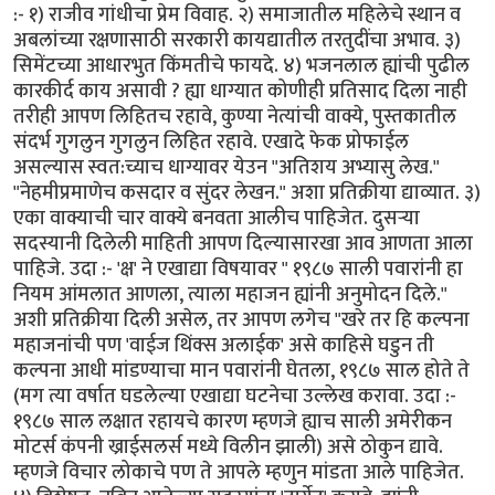
:- १) राजीव गांधीचा प्रेम विवाह. २) समाजातील महिलेचे स्थान व
अबलांच्या रक्षणासाठी सरकारी कायद्यातील तरतुदींचा अभाव. ३)
सिमेंटच्या आधारभुत किंमतीचे फायदे. ४) भजनलाल ह्यांची पुढील
कारकीर्द काय असावी ? ह्या धाग्यात कोणीही प्रतिसाद दिला नाही
तरीही आपण लिहितच रहावे, कुण्या नेत्यांची वाक्ये, पुस्तकातील
संदर्भ गुगलुन गुगलुन लिहित रहावे. एखादे फेक प्रोफाईल
असल्यास स्वत:च्याच धाग्यावर येउन "अतिशय अभ्यासु लेख."
"नेहमीप्रमाणेच कसदार व सुंदर लेखन." अशा प्रतिक्रीया द्याव्यात. ३)
एका वाक्याची चार वाक्ये बनवता आलीच पाहिजेत. दुसर्‍या
सदस्यानी दिलेली माहिती आपण दिल्यासारखा आव आणता आला
पाहिजे. उदा :- 'क्ष' ने एखाद्या विषयावर " १९८७ साली पवारांनी हा
नियम आंमलात आणला, त्याला महाजन ह्यांनी अनुमोदन दिले."
अशी प्रतिक्रीया दिली असेल, तर आपण लगेच "खरे तर हि कल्पना
महाजनांची पण 'वाईज थिंक्स अलाईक' असे काहिसे घडुन ती
कल्पना आधी मांडण्याचा मान पवारांनी घेतला, १९८७ साल होते ते
(मग त्या वर्षात घडलेल्या एखाद्या घटनेचा उल्लेख करावा. उदा :-
१९८७ साल लक्षात रहायचे कारण म्हणजे ह्याच साली अमेरीकन
मोटर्स कंपनी ख्राईसलर्स मध्ये विलीन झाली) असे ठोकुन द्यावे.
म्हणजे विचार लोकाचे पण ते आपले म्हणुन मांडता आले पाहिजेत.