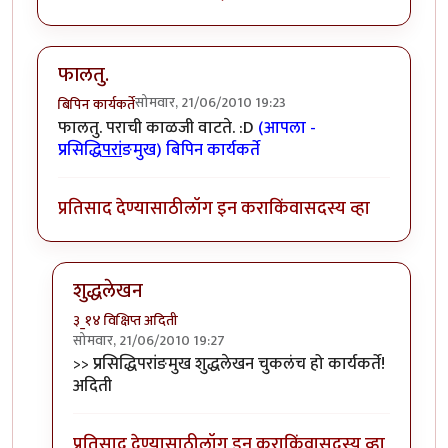
फालतु.
सोमवार, 21/06/2010 19:23
बिपिन कार्यकर्ते
फालतु. पराची काळजी वाटते. :D
(आपला -
प्रसिद्धि
परां
ङमुख) बिपिन कार्यकर्ते
प्रतिसाद देण्यासाठी
लॉग इन करा
किंवा
सदस्य व्हा
शुद्धलेखन
३_१४ विक्षिप्त अदिती
सोमवार, 21/06/2010 19:27
In reply to
फालतु.
by
बिपिन कार्यकर्ते
>> प्रसिद्धिपरांङमुख शुद्धलेखन चुकलंच हो कार्यकर्ते!
अदिती
प्रतिसाद देण्यासाठी
लॉग इन करा
किंवा
सदस्य व्हा