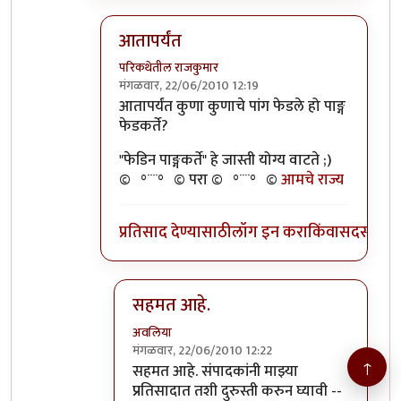
आतापर्यंत
परिकथेतील राजकुमार
मंगळवार, 22/06/2010 12:19
In reply to
>>तुमचेपण
by
अवलिया
आतापर्यंत कुणा कुणाचे पांग फेडले हो पाङ्ग
फेडकर्ते?
"फेडिन पाङ्गकर्ते" हे जास्ती योग्य वाटते ;)
©º°¨¨°º© परा ©º°¨¨°º©
आमचे राज्य
प्रतिसाद देण्यासाठी
लॉग इन करा
किंवा
सदस्य व्हा
सहमत आहे.
अवलिया
मंगळवार, 22/06/2010 12:22
↑
In reply to
आतापर्यंत
by
परिकथेतील राजकुमार
सहमत आहे. संपादकांनी माझ्या
प्रतिसादात तशी दुरुस्ती करुन घ्यावी --