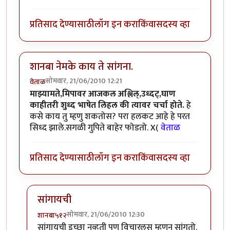
प्रतिसाद देण्यासाठी
लॉग इन करा
किंवा
सदस्य व्हा
शानबा नेमके काय ते सांगना.
सोमवार, 21/06/2010 12:21
वेताळ
माझ्यामते,मिपावर आजकल अश्लिल्,उध्दट्,घाण
काहीतरी शुध्द भाषेत लिहल की त्यावर चर्चा होते.
हे
कसे काय तु म्हणु शकतोस? परा हलकट आहे हे परत
सिध्द झाले.सगळी गुपिते बाहेर फोडतो. X(
वेताळ
प्रतिसाद देण्यासाठी
लॉग इन करा
किंवा
सदस्य व्हा
सांगायची
सोमवार, 21/06/2010 12:30
शानबा५१२
In reply to
शानबा नेमके काय ते सांगना.
by
वेताळ
सांगायची इच्छा नव्हती पण विचारलस म्हणुन सांगतो.