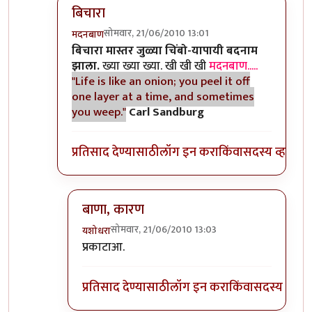
बिचारा
सोमवार, 21/06/2010 13:01
मदनबाण
In reply to
आणि बिचारा
by
अवलिया
बिचारा मास्तर जुळ्या चिंबो-यापायी बदनाम
झाला.
ख्या ख्या ख्या. खी खी खी
मदनबाण.....
"Life is like an onion; you peel it off
one layer at a time, and sometimes
you weep."
Carl Sandburg
प्रतिसाद देण्यासाठी
लॉग इन करा
किंवा
सदस्य व्हा
बाणा, कारण
सोमवार, 21/06/2010 13:03
यशोधरा
In reply to
बिचारा
by
मदनबाण
प्रकाटाआ.
प्रतिसाद देण्यासाठी
लॉग इन करा
किंवा
सदस्य व्हा