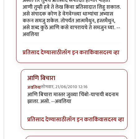
असेल तर तुमचे प्रतिसाद संपादित होणार नाहीत
आणी तुम्ही हवे ते लेख किंवा प्रतिसादात लिहु शकाल.
असे संपादक कोण हे वेगवेग्ळ्या धाग्यांचा अभ्यास
करुन समजु शकेल. तोपर्यंत आत्ममैथुन, हस्तमैथुन,
असे शब्द कुठे आणि कसे वापरायचे ते समजुन घ्या. --
अवलिया
प्रतिसाद देण्यासाठी
लॉग इन करा
किंवा
सदस्य व्हा
आणि बिचारा
सोमवार, 21/06/2010 12:16
अवलिया
In reply to
>>मिपावर
by
अवलिया
आणि बिचारा मास्तर जुळ्या चिंबो-यापायी बदनाम
झाला. असो. --अवलिया
प्रतिसाद देण्यासाठी
लॉग इन करा
किंवा
सदस्य व्हा