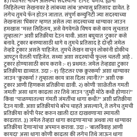
४) विशेषत: नविन आलेल्या सदस्यांना 'टार्गेट' करावे. ह्यांनी
लिहिलेल्या लेखनावर हे लांबच्या लांब 'अभ्यासु प्रतिसाद' द्यावेत. हे
लगेच तुमचे फॅन होउन जातात. संपुर्ण कम्युनिटी ज्या सदस्याच्या
लेखनाला 'भिकार' म्हणत असेल त्या सदस्याच्या धाग्यावर जाउन
हमखास "मस्त लिहिलय, असे वेगवेगळे विषय कसे काय सुचतात
तुम्हाला?" अशी प्रतिक्रीया देउन यावी. आता बघुयात 'टुकार' कसे
बनावे. टुकार बनण्यासाठी धागे व तुमचे प्रतिसाद हे दोन्ही जमेल
तेव्हडे टुकार असले पाहिजेत. तुमचे लेखन वाचुन लोकांनी डोकीच
आपटुन घेतली पाहिजेत. सध्या अशा सदस्यांची फुल्ल चलती आहे .
टुकार होण्यासाठी काय करावे :- १) प्रथमत: जमेल तेव्हड्या टुकार
प्रतिक्रीया द्याव्यात. उदा :- १) 'हिटलर एक क्रुरकर्मा' अशा धाग्यावर
जाउन "क्रुरकर्मा ? तुम्हाला काय त्रास दिला त्यानी??" अशी एक
टुकार आणी हिणकस प्रतिक्रीया द्यावी. २) कोणी 'शाळेतील गमती
जमती' असा धाग काढला तर तिथे जाउन "तुम्ही मोठे कधी होणार?"
किंवा "पाळण्यातल्या गंमती जंमतींचा धागा कधी?" अशी प्रतिक्रीया
देउन यावी. अशा प्रतिक्रीयांचे बरेच चाहते असल्याने, ते लगेच तुमची
प्रतिक्रीया कॉपी पेस्ट करुन खाली दात दाखवणार्‍या स्मायली
काढतात. ३) जमेल तेव्हडा धागा काढणार्‍याचा अथवा त्या धाग्यावर
प्रतिक्रीया देणार्‍यांचा अपमान करावा. उदा :- 'बालविवाह आणी
कायदा' असा धागा कोणी काढला की लगेच तिथे जाऊन धागा