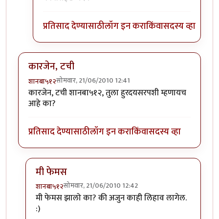
प्रतिसाद देण्यासाठी
लॉग इन करा
किंवा
सदस्य व्हा
कारजेन, टची
सोमवार, 21/06/2010 12:41
शानबा५१२
कारजेन, टची शानबा५१२, तुला हुरदयसरपशी म्हणायच
आहे का?
प्रतिसाद देण्यासाठी
लॉग इन करा
किंवा
सदस्य व्हा
मी फेमस
सोमवार, 21/06/2010 12:42
शानबा५१२
In reply to
कारजेन, टची
by
शानबा५१२
मी फेमस झालो का? की अजुन काही लिहाव लागेल.
:)