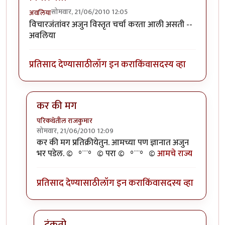
सोमवार, 21/06/2010 12:05
अवलिया
विचारजंतांवर अजुन विस्तृत चर्चा करता आली असती --
अवलिया
प्रतिसाद देण्यासाठी
लॉग इन करा
किंवा
सदस्य व्हा
कर की मग
परिकथेतील राजकुमार
सोमवार, 21/06/2010 12:09
In reply to
विचारजंता
by
अवलिया
कर की मग प्रतिक्रीयेतुन. आमच्या पण ज्ञानात अजुन
भर पडेल. ©º°¨¨°º© परा ©º°¨¨°º©
आमचे राज्य
प्रतिसाद देण्यासाठी
लॉग इन करा
किंवा
सदस्य व्हा
टंकतो