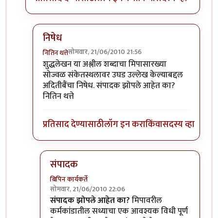
निषेध
सोमवार, 21/06/2010 21:56
नितिन थत्ते
In reply to
शुद्धलेखन
by
३_१४ विक्षिप्त अदिती
शुद्धलेखन या अश्लील शब्दाचा मिपासारख्या
सोज्वळ संकेतस्थलावर उघड उल्लेख केल्याबद्दल
अदितीबैंचा निषेध. संपादक झोपले आहेत का?
नितिन थत्ते
प्रतिसाद देण्यासाठी
लॉग इन करा
किंवा
सदस्य व्हा
संपादक
बिपिन कार्यकर्ते
सोमवार, 21/06/2010 22:06
In reply to
निषेध
by
नितिन थत्ते
संपादक झोपले आहेत का?
मिपावरील
कर्मकांडातील सध्याचा एक आवश्यक विधी पूर्ण