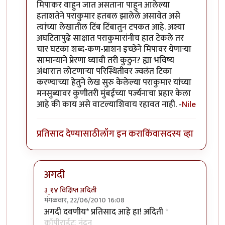
मिपाकर वाहुन जात असताना पाहुन आलेल्या
हताशतेने पराकुमार हतबल झालेले असावेत असे
त्यांच्या लेखातील टिंब टिंबातुन टपकत आहे. अश्या
अघटितापुढे साक्षात पराकुमारांनीच हात टेकले तर
चार घटका शब्द-कण-प्राशन इच्छेने मिपावर येणार्‍या
सामान्याने प्रेरणा घ्यावी तरी कुठुन? ह्या भविष्य
अंधारात लोटणार्‍या परिस्थितीवर ज्वलंत टिका
करण्याच्या हेतुने लेख सुरु केलेल्या पराकुमार यांच्या
मनसुब्यावर कुणीतरी मुंबईच्या पर्ज्यनाचा प्रहार केला
आहे की काय असे वाटल्याशिवाय रहावत नाही. -
Nile
प्रतिसाद देण्यासाठी
लॉग इन करा
किंवा
सदस्य व्हा
अगदी
३_१४ विक्षिप्त अदिती
मंगळवार, 22/06/2010 16:08
In reply to
सौंदर्यफु
by
Nile
अगदी दवणीय* प्रतिसाद आहे हा! अदिती
*
कॉपीराईटः नंदन