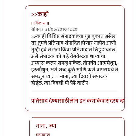
>>काही
II विकास II
सोमवार, 21/06/2010 12:20
In reply to
आणि बिचारा
by
अवलिया
>>काही विशिष्ट संपादकांच्या गुड बुकात असेल
तर तुमचे प्रतिसाद संपादित होणार नाहीत आणी
तुम्ही हवे ते लेख किंवा प्रतिसादात लिहु शकाल.
असे संपादक कोण हे वेगवेग्ळ्या धाग्यांचा
अभ्यास करुन समजु शकेल. तोपर्यंत आत्ममैथुन,
हस्तमैथुन, असे शब्द कुठे आणि कसे वापरायचे ते
समजुन घ्या. == नाना, ज्या दिवशी संपादक
होईल. त्या दिवशी मी पेढे वाटीन.
प्रतिसाद देण्यासाठी
लॉग इन करा
किंवा
सदस्य व्हा
नाना, ज्या
मदनबाण