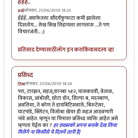
हॅहॅहॅ..
सोमवार, 21/06/2010 18:23
प्रभो
हॅहॅहॅ...क्याफेतला सौंदर्यफुफाटा कमी झालेला
दिसतोय.... लेख बिख लिहायला लागलास ....ते पण
विचारजंती... ;)
प्रतिसाद देण्यासाठी
लॉग इन करा
किंवा
सदस्य व्हा
प्रसिध्द
सोमवार, 21/06/2010 18:24
तिमा
परा, टारझन, सहज्,शानबा ५१२, घासकडवी, वेताळ,
विकास, आंबोळी, छोटा डॉन, शिल्पा ब, मदनबाण,
अवलिया, ते कोण ते डायबिटिसवाले, बिरुटेसर,
घाटपांडे, क्लिंटन, विसोबा खेचर ही सहज आठवणारी
नांवे आहेत. म्हणून या मिपावर प्रसिध्द व्यक्ति आहेत असे
म्हणता येईल का ?
हर शख्सको अपना बनाके देख लिया
मिलेंगे ना किसीसे ये दिलमें ठानी है|