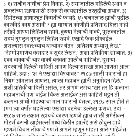
:- १) राजीव गांधीचा प्रेम विवाह. २) समाजातील महिलेचे स्थान व
अबलांच्या रक्षणासाठी सरकारी कायद्यातील तरतुदींचा अभाव. ३)
सिमेंटच्या आधारभुत किंमतीचे फायदे. ४) भजनलाल ह्यांची पुढील
कारकीर्द काय असावी ? ह्या धाग्यात कोणीही प्रतिसाद दिला नाही
तरीही आपण लिहितच रहावे, कुण्या नेत्यांची वाक्ये, पुस्तकातील
संदर्भ गुगलुन गुगलुन लिहित रहावे. एखादे फेक प्रोफाईल
असल्यास स्वत:च्याच धाग्यावर येउन "अतिशय अभ्यासु लेख."
"नेहमीप्रमाणेच कसदार व सुंदर लेखन." अशा प्रतिक्रीया द्याव्यात. ३)
एका वाक्याची चार वाक्ये बनवता आलीच पाहिजेत. दुसर्‍या
सदस्यानी दिलेली माहिती आपण दिल्यासारखा आव आणता आला
पाहिजे. उदा :- 'क्ष' ने एखाद्या विषयावर " १९८७ साली पवारांनी हा
नियम आंमलात आणला, त्याला महाजन ह्यांनी अनुमोदन दिले."
अशी प्रतिक्रीया दिली असेल, तर आपण लगेच "खरे तर हि कल्पना
महाजनांची पण 'वाईज थिंक्स अलाईक' असे काहिसे घडुन ती
कल्पना आधी मांडण्याचा मान पवारांनी घेतला, १९८७ साल होते ते
(मग त्या वर्षात घडलेल्या एखाद्या घटनेचा उल्लेख करावा. उदा :-
१९८७ साल लक्षात रहायचे कारण म्हणजे ह्याच साली अमेरीकन
मोटर्स कंपनी ख्राईसलर्स मध्ये विलीन झाली) असे ठोकुन द्यावे.
म्हणजे विचार लोकाचे पण ते आपले म्हणुन मांडता आले पाहिजेत.