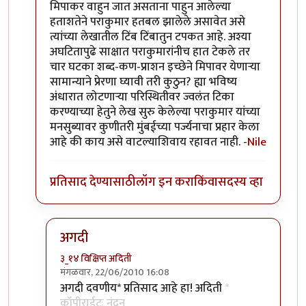
मिपाकर वाहुन जात असताना पाहुन आलेल्या
हताशतेने पराकुमार हतबल झालेले असावेत असे
त्यांच्या लेखातील टिंब टिंबातुन टपकत आहे. अश्या
अघटितापुढे साक्षात पराकुमारांनीच हात टेकले तर
चार घटका शब्द-कण-प्राशन इच्छेने मिपावर येणार्‍या
सामान्याने प्रेरणा घ्यावी तरी कुठुन? ह्या भविष्य
अंधारात लोटणार्‍या परिस्थितीवर ज्वलंत टिका
करण्याच्या हेतुने लेख सुरु केलेल्या पराकुमार यांच्या
मनसुब्यावर कुणीतरी मुंबईच्या पर्ज्यनाचा प्रहार केला
आहे की काय असे वाटल्याशिवाय रहावत नाही. -
Nile
प्रतिसाद देण्यासाठी
लॉग इन करा
किंवा
सदस्य व्हा
अगदी
३_१४ विक्षिप्त अदिती
मंगळवार, 22/06/2010 16:08
In reply to
सौंदर्यफु
by
Nile
अगदी दवणीय* प्रतिसाद आहे हा! अदिती
*
कॉपीराईटः नंदन