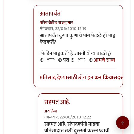
आतापर्यंत
परिकथेतील राजकुमार
मंगळवार, 22/06/2010 12:19
In reply to
>>तुमचेपण
by
अवलिया
आतापर्यंत कुणा कुणाचे पांग फेडले हो पाङ्ग
फेडकर्ते?
"फेडिन पाङ्गकर्ते" हे जास्ती योग्य वाटते ;)
©º°¨¨°º© परा ©º°¨¨°º©
आमचे राज्य
प्रतिसाद देण्यासाठी
लॉग इन करा
किंवा
सदस्य व्हा
सहमत आहे.
अवलिया
मंगळवार, 22/06/2010 12:22
↑
In reply to
आतापर्यंत
by
परिकथेतील राजकुमार
सहमत आहे. संपादकांनी माझ्या
प्रतिसादात तशी दुरुस्ती करुन घ्यावी --