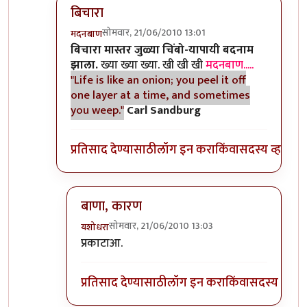
बिचारा
सोमवार, 21/06/2010 13:01
मदनबाण
In reply to
आणि बिचारा
by
अवलिया
बिचारा मास्तर जुळ्या चिंबो-यापायी बदनाम
झाला.
ख्या ख्या ख्या. खी खी खी
मदनबाण.....
"Life is like an onion; you peel it off
one layer at a time, and sometimes
you weep."
Carl Sandburg
प्रतिसाद देण्यासाठी
लॉग इन करा
किंवा
सदस्य व्हा
बाणा, कारण
सोमवार, 21/06/2010 13:03
यशोधरा
In reply to
बिचारा
by
मदनबाण
प्रकाटाआ.
प्रतिसाद देण्यासाठी
लॉग इन करा
किंवा
सदस्य व्हा