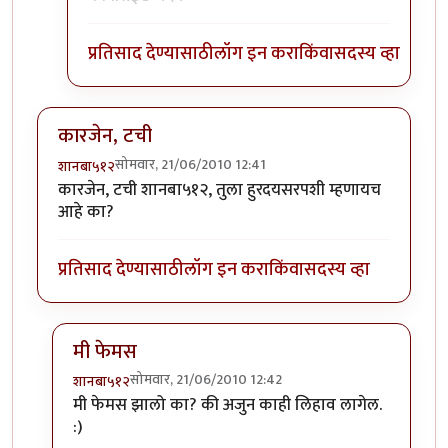
प्रतिसाद देण्यासाठी
लॉग इन करा
किंवा
सदस्य व्हा
कारजेन, टची
सोमवार, 21/06/2010 12:41
शानबा५१२
कारजेन, टची शानबा५१२, तुला हुरदयसरपशी म्हणायच
आहे का?
प्रतिसाद देण्यासाठी
लॉग इन करा
किंवा
सदस्य व्हा
मी फेमस
सोमवार, 21/06/2010 12:42
शानबा५१२
In reply to
कारजेन, टची
by
शानबा५१२
मी फेमस झालो का? की अजुन काही लिहाव लागेल.
:)