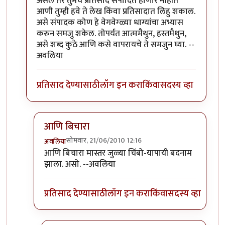
असेल तर तुमचे प्रतिसाद संपादित होणार नाहीत
आणी तुम्ही हवे ते लेख किंवा प्रतिसादात लिहु शकाल.
असे संपादक कोण हे वेगवेग्ळ्या धाग्यांचा अभ्यास
करुन समजु शकेल. तोपर्यंत आत्ममैथुन, हस्तमैथुन,
असे शब्द कुठे आणि कसे वापरायचे ते समजुन घ्या. --
अवलिया
प्रतिसाद देण्यासाठी
लॉग इन करा
किंवा
सदस्य व्हा
आणि बिचारा
सोमवार, 21/06/2010 12:16
अवलिया
In reply to
>>मिपावर
by
अवलिया
आणि बिचारा मास्तर जुळ्या चिंबो-यापायी बदनाम
झाला. असो. --अवलिया
प्रतिसाद देण्यासाठी
लॉग इन करा
किंवा
सदस्य व्हा