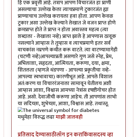
हि एक प्रवृत्ती आहे. तत्राप आपण विचारजंत हा प्राणी
असल्याचा उल्लेख केला त्याचप्रमाणे टुकारजंत ह्या
प्राण्याचाच उल्लेख करायला हवा होता. आपण केवळ
टुकार असा उल्लेख केल्याने लेखात जे वजन प्राप्त होणे
क्रमप्राप्त होते ते प्राप्त न होता अवास्तव महत्व (त्या
शब्दाला - लेखाला नव्हे) प्राप्त झाले हे आपणास ठावूक
नसल्याने आम्हास ते तुम्हास व त्याचप्रमाणे इतर सर्व
वाचकांस नम्रपणे कथीत करू वाटते. त्या वाटण्यामागेही
(चटणी नव्हे)आपल्याप्रती असणारे गुण जसे स्नेह, प्रेम,
अभिलाशा, सहृदता, आत्मियता, करूणा, दया, क्षमा,
शितलता (म्हणजे थंडपणा - आपल्या प्रकृतीचा नव्हे-
आपल्या स्वभावाचा) कारणीभूत आहे. आपले विशाल
अतं:करण या विचाररंजनाला सामावून घेतीलच अशी
आम्हास आशा, विश्वास आमच्या नेत्रांस दृषष्टीगोचर होत
आहे. असो. देवाजीची करूणा आहेच. ती आपणांस लाभो
या सदिच्छा, शुभेच्छा, आशा, विश्वास आहे. तथास्तू.
मधुमेहा विरुद्ध लढा
माझी जालवही
प्रतिसाद देण्यासाठी
लॉग इन करा
किंवा
सदस्य व्हा