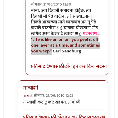
सोमवार, 21/06/2010 12:30
In reply to
>>काही
by
II विकास II
नाना, ज्या दिवशी संपादक होईल. त्या
दिवशी मी पेढे वाटीन.
अरे सख्या...नाना
तिकडे आंब्यांच्या मागे लागलाय अन् तू पेढे
कसले वाटतोस ? ;) चांगला चोखताना गोड
लागेल असा केसर दे त्याला !!! ;)
मदनबाण.....
"Life is like an onion; you peel it off
one layer at a time, and sometimes
you weep."
Carl Sandburg
प्रतिसाद देण्यासाठी
लॉग इन करा
किंवा
सदस्य व्हा
नान्याशी
सोमवार, 21/06/2010 12:23
आंबोळी
In reply to
>>मिपावर
by
अवलिया
नान्याशी कट टु कट सहमत. आंबोळी
प्रतिसाद देण्यासाठी
लॉग इन करा
किंवा
सदस्य व्हा