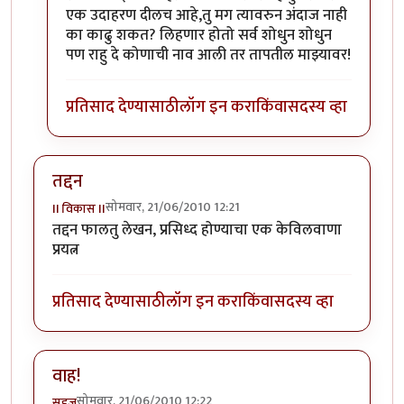
एक उदाहरण दीलच आहे,तु मग त्यावरुन अंदाज नाही
का काढु शकत? लिहणार होतो सर्व शोधुन शोधुन
पण राहु दे कोणाची नाव आली तर तापतील माझ्यावर!
प्रतिसाद देण्यासाठी
लॉग इन करा
किंवा
सदस्य व्हा
तद्दन
सोमवार, 21/06/2010 12:21
II विकास II
तद्दन फालतु लेखन, प्रसिध्द होण्याचा एक केविलवाणा
प्रयत्न
प्रतिसाद देण्यासाठी
लॉग इन करा
किंवा
सदस्य व्हा
वाह!
सोमवार, 21/06/2010 12:22
सहज