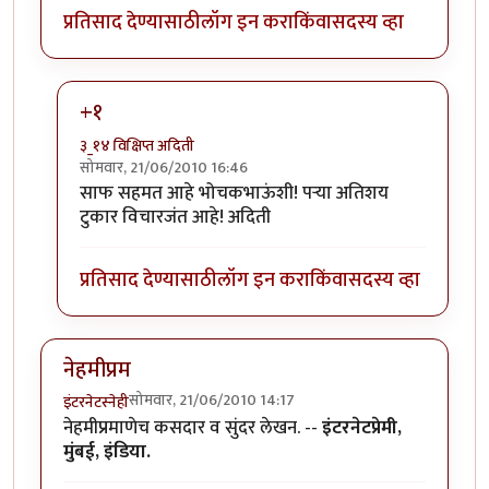
प्रतिसाद देण्यासाठी
लॉग इन करा
किंवा
सदस्य व्हा
+१
३_१४ विक्षिप्त अदिती
सोमवार, 21/06/2010 16:46
In reply to
परा, हा एक
by
भोचक
साफ सहमत आहे भोचकभाऊंशी! पर्‍या अतिशय
टुकार विचारजंत आहे! अदिती
प्रतिसाद देण्यासाठी
लॉग इन करा
किंवा
सदस्य व्हा
नेहमीप्रम
सोमवार, 21/06/2010 14:17
इंटरनेटस्नेही
नेहमीप्रमाणेच कसदार व सुंदर लेखन. --
इंटरनेटप्रेमी,
मुंबई, इंडिया.