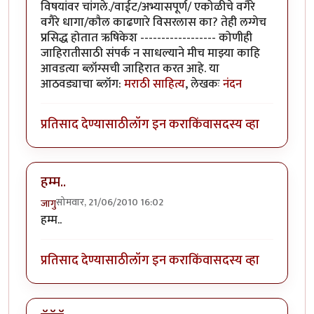
विषयांवर चांगले./वाईट/अभ्यासपूर्ण/ एकोळीचे वगैरे
वगैरे धागा/कौल काढणारे विसरलास का? तेही लग्गेच
प्रसिद्ध होतात ऋषिकेश ------------------ कोणीही
जाहिरातीसाठी संपर्क न साधल्याने मीच माझ्या काहि
आवडत्या ब्लॉग्सची जाहिरात करत आहे. या
आठवड्याचा ब्लॉग:
मराठी साहित्य
, लेखकः
नंदन
प्रतिसाद देण्यासाठी
लॉग इन करा
किंवा
सदस्य व्हा
हम्म..
सोमवार, 21/06/2010 16:02
जागु
हम्म..
प्रतिसाद देण्यासाठी
लॉग इन करा
किंवा
सदस्य व्हा