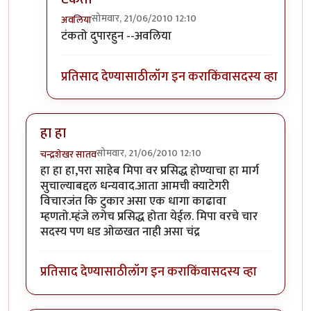
सोमवार, 21/06/2010 12:10
अवलिया
In reply to
कर की मग
by
परिकथेतील राजकुमार
टंकतो दुपारहुन --अवलिया
प्रतिसाद देण्यासाठी
लॉग इन करा
किंवा
सदस्य व्हा
हा हा
सोमवार, 21/06/2010 12:10
चन्द्रशेखर सातव
हा हा हा,परा साहेब मिपा वर प्रसिद्ध होण्याचा हा मार्ग
सुचाल्याबद्दल धन्यवाद.आता आमची क्याटेगरी
विचारजंत कि टुकार असा एक धागा काढावा
म्हणतो.म्हंजे लगेच प्रसिद्ध होता येईल. मिपा वरचे चार
सदस्य पण धड ओळखत नाही असा चंद्र
प्रतिसाद देण्यासाठी
लॉग इन करा
किंवा
सदस्य व्हा