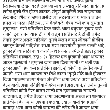
४) विशेषत: नविन आलेल्या सदस्यांना 'टार्गेट' करावे. ह्यांनी
लिहिलेल्या लेखनावर हे लांबच्या लांब 'अभ्यासु प्रतिसाद' द्यावेत. हे
लगेच तुमचे फॅन होउन जातात. संपुर्ण कम्युनिटी ज्या सदस्याच्या
लेखनाला 'भिकार' म्हणत असेल त्या सदस्याच्या धाग्यावर जाउन
हमखास "मस्त लिहिलय, असे वेगवेगळे विषय कसे काय सुचतात
तुम्हाला?" अशी प्रतिक्रीया देउन यावी. आता बघुयात 'टुकार' कसे
बनावे. टुकार बनण्यासाठी धागे व तुमचे प्रतिसाद हे दोन्ही जमेल
तेव्हडे टुकार असले पाहिजेत. तुमचे लेखन वाचुन लोकांनी डोकीच
आपटुन घेतली पाहिजेत. सध्या अशा सदस्यांची फुल्ल चलती आहे .
टुकार होण्यासाठी काय करावे :- १) प्रथमत: जमेल तेव्हड्या टुकार
प्रतिक्रीया द्याव्यात. उदा :- १) 'हिटलर एक क्रुरकर्मा' अशा धाग्यावर
जाउन "क्रुरकर्मा ? तुम्हाला काय त्रास दिला त्यानी??" अशी एक
टुकार आणी हिणकस प्रतिक्रीया द्यावी. २) कोणी 'शाळेतील गमती
जमती' असा धाग काढला तर तिथे जाउन "तुम्ही मोठे कधी होणार?"
किंवा "पाळण्यातल्या गंमती जंमतींचा धागा कधी?" अशी प्रतिक्रीया
देउन यावी. अशा प्रतिक्रीयांचे बरेच चाहते असल्याने, ते लगेच तुमची
प्रतिक्रीया कॉपी पेस्ट करुन खाली दात दाखवणार्‍या स्मायली
काढतात. ३) जमेल तेव्हडा धागा काढणार्‍याचा अथवा त्या धाग्यावर
प्रतिक्रीया देणार्‍यांचा अपमान करावा. उदा :- 'बालविवाह आणी
कायदा' असा धागा कोणी काढला की लगेच तिथे जाऊन धागा