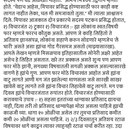
सदस्य पण धड ओळखत नाहीत." आमचे मित्रवर्य उद्वेगाने म्हणत
होते. "वेडाच आहेस, मिपावर प्रसिद्ध होण्यासाठी फार काही कष्ट
लागत नाहीत लेका, चल मी समजावतो तुला." मी त्याला आश्वासन
दिले. मिपावर आजकाल दोन प्रकारचे सदस्य पटकन प्रसिद्ध होतात,
१) विचारजंत २) टुकार १) विचारजंत :- ह्या लोकांना स्वत:विषयी
फार म्हणजे फारच कौतुक असते. आपण जे काहि लिहितो ते
अतिशय ज्ञानसंपन्न, लोकांना शहाणे करुन सोडणारे म्हणजेच 'लै
भारी' असते असा ह्यांचा गोड गैरसमज असतो (माझ्यासारखा).
आपले लेखन म्हणजे मिसळपाव इतिहासातील सोनेरी अक्षरे आहेत
असेच हे लिहित असतात. खरे तर अक्कल असते शुन्य पण आपण
फार मोठे ज्ञानी, सगळ्या विषयातली सगळी अक्कल असल्यासारखे
वागणे हे ह्यांचे गुण. आपण फार मोठे विचारवंत आहोत असे ह्यांना
वाटु लागते आणी मग जंत झालेल्या माणसला जसे सारखी साखर
खावेसे वाटु लागते तसे ह्यांना विचार लिहावेसे वाटु लागते. मग एक
दिवस ह्यांचे विचारजंतात रुपांतर होते. विचारजंत होण्यासाठी
करावयाचे उपाय :- १) सहसा इतरांच्या धाग्यावर प्रतिसाद द्यायचा
नाही, दिला तरी तो प्रतिसाद धाग्यापेक्षा मोठा असला पाहिजे ह्याची
काळजी घ्या. धागा १० ओळींचा असेल तर तुमचा प्रतिसाद कमीत
कमी २० ओळींचा असला पाहिजे. २) २/३ दिवसातुन अतिशय रटाळ
विषयावर धागे काढुन त्यावर त्याहुनही रटाळ चर्चा करीत रहा. उदा