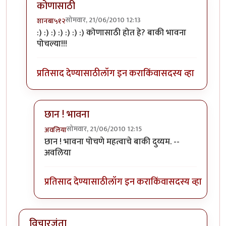
कोणासाठी
सोमवार, 21/06/2010 12:13
शानबा५१२
In reply to
तुम्ही काय
by
अवलिया
:) :) :) :) :) :) :) कोणासाठी होत हे? बाकी भावना
पोचल्या!!!
प्रतिसाद देण्यासाठी
लॉग इन करा
किंवा
सदस्य व्हा
छान ! भावना
सोमवार, 21/06/2010 12:15
अवलिया
In reply to
कोणासाठी
by
शानबा५१२
छान ! भावना पोचणे महत्वाचे बाकी दुय्यम. --
अवलिया
प्रतिसाद देण्यासाठी
लॉग इन करा
किंवा
सदस्य व्हा
विचारजंता