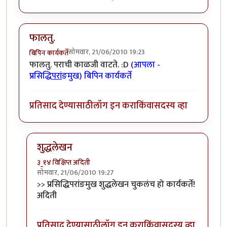
फालतु.
सोमवार, 21/06/2010 19:23
बिपिन कार्यकर्ते
फालतु. पराची काळजी वाटते. :D
(आपला -
प्रसिद्धि
परां
ङमुख) बिपिन कार्यकर्ते
प्रतिसाद देण्यासाठी
लॉग इन करा
किंवा
सदस्य व्हा
शुद्धलेखन
३_१४ विक्षिप्त अदिती
सोमवार, 21/06/2010 19:27
In reply to
फालतु.
by
बिपिन कार्यकर्ते
>> प्रसिद्धिपरांङमुख शुद्धलेखन चुकलंच हो कार्यकर्ते!
अदिती
प्रतिसाद देण्यासाठी
लॉग इन करा
किंवा
सदस्य व्हा