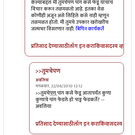
केल्याबद्दल मी तुमचेपण पांग कसे फेडू याचाच
विचार करून तळमळतो आहे. इतका वेळ
कोणीही अजून असे लिहिले कसे नाही म्हणून
तळमळत होतो. मी तुमचे उपकार खरोखरीच
जल्मभर विसरणार नाही.
बिपिन कार्यकर्ते
प्रतिसाद देण्यासाठी
लॉग इन करा
किंवा
सदस्य व्हा
>>तुमचेपण
अवलिया
मंगळवार, 22/06/2010 12:12
In reply to
संपादक
by
बिपिन कार्यकर्ते
>>तुमचे
पण
पांग कसे फेडू आतापर्यंत कुणा
कुणाचे पांग फेडले हो पाङ्ग फेडकर्ते? --
अवलिया
प्रतिसाद देण्यासाठी
लॉग इन करा
किंवा
सदस्य व्हा