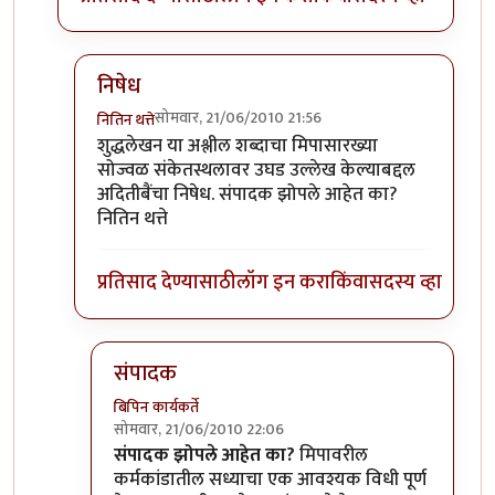
निषेध
सोमवार, 21/06/2010 21:56
नितिन थत्ते
In reply to
शुद्धलेखन
by
३_१४ विक्षिप्त अदिती
शुद्धलेखन या अश्लील शब्दाचा मिपासारख्या
सोज्वळ संकेतस्थलावर उघड उल्लेख केल्याबद्दल
अदितीबैंचा निषेध. संपादक झोपले आहेत का?
नितिन थत्ते
प्रतिसाद देण्यासाठी
लॉग इन करा
किंवा
सदस्य व्हा
संपादक
बिपिन कार्यकर्ते
सोमवार, 21/06/2010 22:06
In reply to
निषेध
by
नितिन थत्ते
संपादक झोपले आहेत का?
मिपावरील
कर्मकांडातील सध्याचा एक आवश्यक विधी पूर्ण