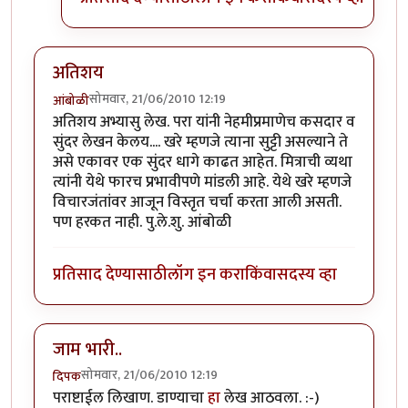
अतिशय
सोमवार, 21/06/2010 12:19
आंबोळी
अतिशय अभ्यासु लेख. परा यांनी नेहमीप्रमाणेच कसदार व
सुंदर लेखन केलय.... खरे म्हणजे त्याना सुट्टी असल्याने ते
असे एकावर एक सुंदर धागे काढत आहेत. मित्राची व्यथा
त्यांनी येथे फारच प्रभावीपणे मांडली आहे. येथे खरे म्हणजे
विचारजंतांवर आजून विस्तृत चर्चा करता आली असती.
पण हरकत नाही. पु.ले.शु. आंबोळी
प्रतिसाद देण्यासाठी
लॉग इन करा
किंवा
सदस्य व्हा
जाम भारी..
सोमवार, 21/06/2010 12:19
दिपक
पराष्टाईल लिखाण. डाण्याचा
हा
लेख आठवला. :-)