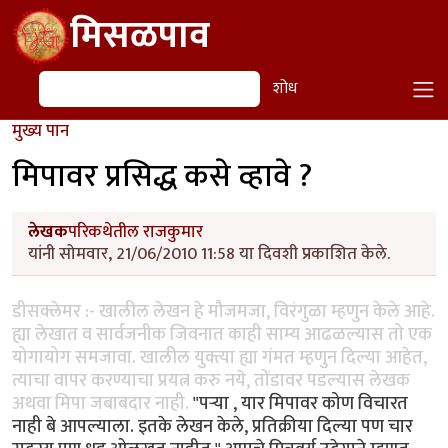
Skip to main content
मिसळपाव
शोध
शोध
मुख्य पान
मिपावर प्रसिद्ध कसे व्हावे ?
लेखक
परिकथेतील राजकुमार
यांनी सोमवार, 21/06/2010 11:58 या दिवशी प्रकाशित केले.
डीसक्लेमर :- खालील लेखन हे मौजमजा, विरंगुळा म्हणुन केले आहे.
ह्या लेखात व सार्वजनीक जिवनात काही साम्य आढळल्यास तो एक
योगायोग समजावा. खालील युक्त्या ह्या गंमत म्हणुन दिल्या आहेत,
त्याचा वापर करण्याचा प्रयत्न करु नये, तोंडावर पडल्यास लेखक
अथवा मिपा जबाबदार नाही.
"पर्‍या , यार मिपावर कोण विचारत
नाही बे आपल्याला. इतके लेखन केले, प्रतिक्रीया दिल्या पण चार