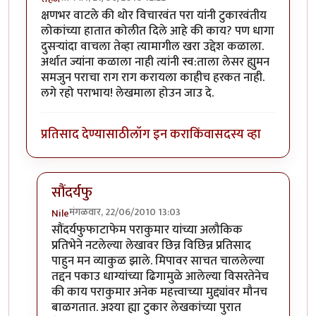
क्षणभर वाटले की थोर विचारवंत परा यांनी टुकारवंतीय
लोकांच्या हातात कोलीत दिले आहे की काय? पण धागा
दुसर्‍यांदा वाचला तेव्हा त्यामागील खरा उद्देश कळाला.
अर्थात ज्यांना कळाला नाही त्यांनी स्व:ताला लेसर ह्युमन
समजुन पराचा राग राग करायला काहीच हरकत नाही.
लगे रहो पराभाय! लेखमाला होउन जाउ दे.
प्रतिसाद देण्यासाठी
लॉग इन करा
किंवा
सदस्य व्हा
सौंदर्यफु
मंगळवार, 22/06/2010 13:03
Nile
In reply to
वाह!
by
सहज
सौंदर्यफुफाटाफेम पराकुमार यांच्या अलौकिक
प्रतिभेने नटलेल्या लेखावर छिन्न विछिन्न प्रतिसाद
पाहुन मन व्याकुळ झाले. मिपावर साचत चाललेल्या
तद्दन पकाउ धाग्यांच्या ढिगामुळे आलेल्या विसरतेनेच
की काय पराकुमार अनेक महत्त्वाच्या मुद्द्यांवर मौनच
बाळगतात. अश्या ह्या टुकार लेखकांच्या पुरात