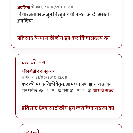
सोमवार, 21/06/2010 12:05
अवलिया
विचारजंतांवर अजुन विस्तृत चर्चा करता आली असती --
अवलिया
प्रतिसाद देण्यासाठी
लॉग इन करा
किंवा
सदस्य व्हा
कर की मग
परिकथेतील राजकुमार
सोमवार, 21/06/2010 12:09
In reply to
विचारजंता
by
अवलिया
कर की मग प्रतिक्रीयेतुन. आमच्या पण ज्ञानात अजुन
भर पडेल. ©º°¨¨°º© परा ©º°¨¨°º©
आमचे राज्य
प्रतिसाद देण्यासाठी
लॉग इन करा
किंवा
सदस्य व्हा
टंकतो