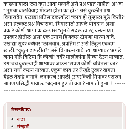
काढणार्‍याला 'लग्न करा आता म्हणजे असे प्रश्न पडत नाहीत" अथवा
" तुमचा बालविवाह मोडला होता का हो?" असे कुच्छीत प्रश्न
विचारावेत. एखाद्या प्रतिसादकर्त्याला "काय हो तुम्हाला मुले किती?"
असा हलकट प्रश्न विचारावा. 'मिपासाठी आपले योगदान' अशा
प्रकारे कोणी धागा काढल्यास "तुमचे सदस्यत्व रद्द करुन घ्या,
उपकार होतील' असा एक उगाच हिणकस टोमणा मारुन यावे.
एखाद्या सुंदर कथेवर "लाजवाब, अप्रतिम !" असे लिहुन एकदम
खाली, "कुठुन ढापलीत?" असे विचारुन यावे. त्या धाग्यावर 'अगले
जनम मोहे बिटिया हि कीजो" वगैरे मालीकांना शिव्या देउन याव्यात.
उगाचच कुठल्याही धाग्यावर जाउन "रावण कोणी बघितला का?"
अशा चर्चा करुन याव्यात. एकुण काय तर जेव्हडे टुकार वागता
येईल तेव्हडे वागावे. लवकरच आपली (अप)किर्ती मिपावर पसरुन
आपण प्रसिद्धी पावाल. "बदनाम हुए तो क्या ? नाम तो हुआ !!" ------
-----------------------------------------------------------------
लेखनविषय:
कला
संस्कृती