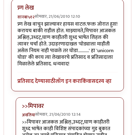
प्र्ण लेख
सोमवार, 21/06/2010 12:10
शानबा५१२
प्र्ण लेख वाचुन झाल्यावर हायस वाटल.फक्त जोरात हुश!
करायच बाकी राहील होत. माझ्यामते,मिपावर आजकल
अश्लिल्,उध्दट्,घाण काहीतरी शुध्द भाषेत लिहल की
त्यावर चर्चा होते. उदाहरणादाखल 'घोड्याला माहीती
असेल नियम नाही पाळले तर घोडा............' हा 'unicorn
घोडा' की काय त्या लेखावरचे प्रतिसाद व प्रतिसादाला
मिळालेले प्रतिसाद. धन्यवाद!
प्रतिसाद देण्यासाठी
लॉग इन करा
किंवा
सदस्य व्हा
>>मिपावर
सोमवार, 21/06/2010 12:14
अवलिया
In reply to
प्र्ण लेख
by
शानबा५१२
>>मिपावर आजकल अश्लिल्,उध्दट्,घाण काहीतरी
शुध्द भाषेत काही विशिष्ट संपादकांच्या गुड बुकात