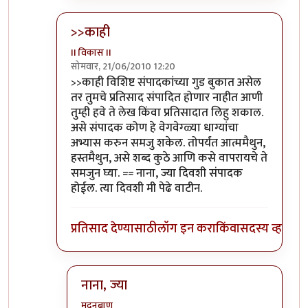
>>काही
II विकास II
सोमवार, 21/06/2010 12:20
In reply to
आणि बिचारा
by
अवलिया
>>काही विशिष्ट संपादकांच्या गुड बुकात असेल
तर तुमचे प्रतिसाद संपादित होणार नाहीत आणी
तुम्ही हवे ते लेख किंवा प्रतिसादात लिहु शकाल.
असे संपादक कोण हे वेगवेग्ळ्या धाग्यांचा
अभ्यास करुन समजु शकेल. तोपर्यंत आत्ममैथुन,
हस्तमैथुन, असे शब्द कुठे आणि कसे वापरायचे ते
समजुन घ्या. == नाना, ज्या दिवशी संपादक
होईल. त्या दिवशी मी पेढे वाटीन.
प्रतिसाद देण्यासाठी
लॉग इन करा
किंवा
सदस्य व्हा
नाना, ज्या
मदनबाण