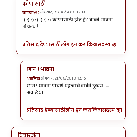
कोणासाठी
सोमवार, 21/06/2010 12:13
शानबा५१२
In reply to
तुम्ही काय
by
अवलिया
:) :) :) :) :) :) :) कोणासाठी होत हे? बाकी भावना
पोचल्या!!!
प्रतिसाद देण्यासाठी
लॉग इन करा
किंवा
सदस्य व्हा
छान ! भावना
सोमवार, 21/06/2010 12:15
अवलिया
In reply to
कोणासाठी
by
शानबा५१२
छान ! भावना पोचणे महत्वाचे बाकी दुय्यम. --
अवलिया
प्रतिसाद देण्यासाठी
लॉग इन करा
किंवा
सदस्य व्हा
विचारजंता