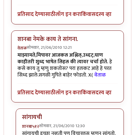
प्रतिसाद देण्यासाठी
लॉग इन करा
किंवा
सदस्य व्हा
शानबा नेमके काय ते सांगना.
सोमवार, 21/06/2010 12:21
वेताळ
माझ्यामते,मिपावर आजकल अश्लिल्,उध्दट्,घाण
काहीतरी शुध्द भाषेत लिहल की त्यावर चर्चा होते.
हे
कसे काय तु म्हणु शकतोस? परा हलकट आहे हे परत
सिध्द झाले.सगळी गुपिते बाहेर फोडतो. X(
वेताळ
प्रतिसाद देण्यासाठी
लॉग इन करा
किंवा
सदस्य व्हा
सांगायची
सोमवार, 21/06/2010 12:30
शानबा५१२
In reply to
शानबा नेमके काय ते सांगना.
by
वेताळ
सांगायची इच्छा नव्हती पण विचारलस म्हणुन सांगतो.