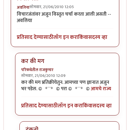
सोमवार, 21/06/2010 12:05
अवलिया
विचारजंतांवर अजुन विस्तृत चर्चा करता आली असती --
अवलिया
प्रतिसाद देण्यासाठी
लॉग इन करा
किंवा
सदस्य व्हा
कर की मग
परिकथेतील राजकुमार
सोमवार, 21/06/2010 12:09
In reply to
विचारजंता
by
अवलिया
कर की मग प्रतिक्रीयेतुन. आमच्या पण ज्ञानात अजुन
भर पडेल. ©º°¨¨°º© परा ©º°¨¨°º©
आमचे राज्य
प्रतिसाद देण्यासाठी
लॉग इन करा
किंवा
सदस्य व्हा
टंकतो