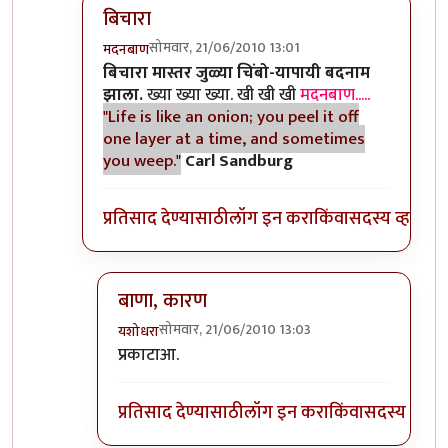
बिचारा
सोमवार, 21/06/2010 13:01
मदनबाण
In reply to
आणि बिचारा
by
अवलिया
बिचारा मास्तर जुळ्या चिंबो-यापायी बदनाम
झाला.
ख्या ख्या ख्या. खी खी खी
मदनबाण.....
"Life is like an onion; you peel it off
one layer at a time, and sometimes
you weep."
Carl Sandburg
प्रतिसाद देण्यासाठी
लॉग इन करा
किंवा
सदस्य व्हा
बाणा, कारण
सोमवार, 21/06/2010 13:03
यशोधरा
In reply to
बिचारा
by
मदनबाण
प्रकाटाआ.
प्रतिसाद देण्यासाठी
लॉग इन करा
किंवा
सदस्य व्हा