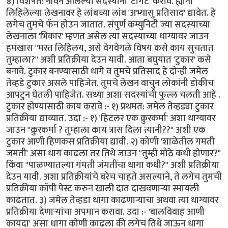
४) विशेषत: नविन आलेल्या सदस्यांना 'टार्गेट' करावे. ह्यांनी
लिहिलेल्या लेखनावर हे लांबच्या लांब 'अभ्यासु प्रतिसाद' द्यावेत. हे
लगेच तुमचे फॅन होउन जातात. संपुर्ण कम्युनिटी ज्या सदस्याच्या
लेखनाला 'भिकार' म्हणत असेल त्या सदस्याच्या धाग्यावर जाउन
हमखास "मस्त लिहिलय, असे वेगवेगळे विषय कसे काय सुचतात
तुम्हाला?" अशी प्रतिक्रीया देउन यावी. आता बघुयात 'टुकार' कसे
बनावे. टुकार बनण्यासाठी धागे व तुमचे प्रतिसाद हे दोन्ही जमेल
तेव्हडे टुकार असले पाहिजेत. तुमचे लेखन वाचुन लोकांनी डोकीच
आपटुन घेतली पाहिजेत. सध्या अशा सदस्यांची फुल्ल चलती आहे .
टुकार होण्यासाठी काय करावे :- १) प्रथमत: जमेल तेव्हड्या टुकार
प्रतिक्रीया द्याव्यात. उदा :- १) 'हिटलर एक क्रुरकर्मा' अशा धाग्यावर
जाउन "क्रुरकर्मा ? तुम्हाला काय त्रास दिला त्यानी??" अशी एक
टुकार आणी हिणकस प्रतिक्रीया द्यावी. २) कोणी 'शाळेतील गमती
जमती' असा धाग काढला तर तिथे जाउन "तुम्ही मोठे कधी होणार?"
किंवा "पाळण्यातल्या गंमती जंमतींचा धागा कधी?" अशी प्रतिक्रीया
देउन यावी. अशा प्रतिक्रीयांचे बरेच चाहते असल्याने, ते लगेच तुमची
प्रतिक्रीया कॉपी पेस्ट करुन खाली दात दाखवणार्‍या स्मायली
काढतात. ३) जमेल तेव्हडा धागा काढणार्‍याचा अथवा त्या धाग्यावर
प्रतिक्रीया देणार्‍यांचा अपमान करावा. उदा :- 'बालविवाह आणी
कायदा' असा धागा कोणी काढला की लगेच तिथे जाऊन धागा