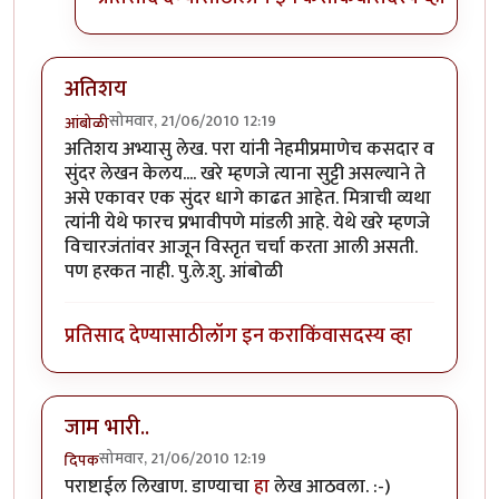
अतिशय
सोमवार, 21/06/2010 12:19
आंबोळी
अतिशय अभ्यासु लेख. परा यांनी नेहमीप्रमाणेच कसदार व
सुंदर लेखन केलय.... खरे म्हणजे त्याना सुट्टी असल्याने ते
असे एकावर एक सुंदर धागे काढत आहेत. मित्राची व्यथा
त्यांनी येथे फारच प्रभावीपणे मांडली आहे. येथे खरे म्हणजे
विचारजंतांवर आजून विस्तृत चर्चा करता आली असती.
पण हरकत नाही. पु.ले.शु. आंबोळी
प्रतिसाद देण्यासाठी
लॉग इन करा
किंवा
सदस्य व्हा
जाम भारी..
सोमवार, 21/06/2010 12:19
दिपक
पराष्टाईल लिखाण. डाण्याचा
हा
लेख आठवला. :-)