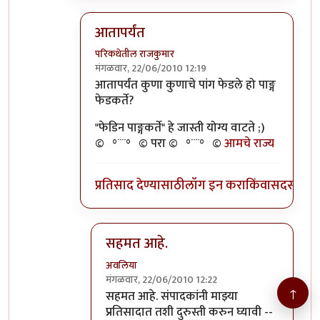
आतापर्यंत
परिकथेतील राजकुमार
मंगळवार, 22/06/2010 12:19
In reply to
>>तुमचेपण
by
अवलिया
आतापर्यंत कुणा कुणाचे पांग फेडले हो पाङ्ग
फेडकर्ते?
"फेडिन पाङ्गकर्ते" हे जास्ती योग्य वाटते ;)
©º°¨¨°º© परा ©º°¨¨°º©
आमचे राज्य
प्रतिसाद देण्यासाठी
लॉग इन करा
किंवा
सदस्य व्हा
सहमत आहे.
अवलिया
मंगळवार, 22/06/2010 12:22
↑
In reply to
आतापर्यंत
by
परिकथेतील राजकुमार
सहमत आहे. संपादकांनी माझ्या
प्रतिसादात तशी दुरुस्ती करुन घ्यावी --