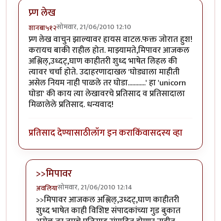
प्र्ण लेख
सोमवार, 21/06/2010 12:10
शानबा५१२
प्र्ण लेख वाचुन झाल्यावर हायस वाटल.फक्त जोरात हुश!
करायच बाकी राहील होत. माझ्यामते,मिपावर आजकल
अश्लिल्,उध्दट्,घाण काहीतरी शुध्द भाषेत लिहल की
त्यावर चर्चा होते. उदाहरणादाखल 'घोड्याला माहीती
असेल नियम नाही पाळले तर घोडा............' हा 'unicorn
घोडा' की काय त्या लेखावरचे प्रतिसाद व प्रतिसादाला
मिळालेले प्रतिसाद. धन्यवाद!
प्रतिसाद देण्यासाठी
लॉग इन करा
किंवा
सदस्य व्हा
>>मिपावर
सोमवार, 21/06/2010 12:14
अवलिया
In reply to
प्र्ण लेख
by
शानबा५१२
>>मिपावर आजकल अश्लिल्,उध्दट्,घाण काहीतरी
शुध्द भाषेत काही विशिष्ट संपादकांच्या गुड बुकात