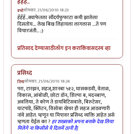
हॅहॅहॅ..
सोमवार, 21/06/2010 18:23
प्रभो
हॅहॅहॅ...क्याफेतला सौंदर्यफुफाटा कमी झालेला
दिसतोय.... लेख बिख लिहायला लागलास ....ते पण
विचारजंती... ;)
प्रतिसाद देण्यासाठी
लॉग इन करा
किंवा
सदस्य व्हा
प्रसिध्द
सोमवार, 21/06/2010 18:24
तिमा
परा, टारझन, सहज्,शानबा ५१२, घासकडवी, वेताळ,
विकास, आंबोळी, छोटा डॉन, शिल्पा ब, मदनबाण,
अवलिया, ते कोण ते डायबिटिसवाले, बिरुटेसर,
घाटपांडे, क्लिंटन, विसोबा खेचर ही सहज आठवणारी
नांवे आहेत. म्हणून या मिपावर प्रसिध्द व्यक्ति आहेत असे
म्हणता येईल का ?
हर शख्सको अपना बनाके देख लिया
मिलेंगे ना किसीसे ये दिलमें ठानी है|