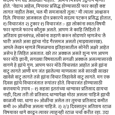
सदस्य पण धड ओळखत नाहीत." आमचे मित्रवर्य उद्वेगाने म्हणत
होते. "वेडाच आहेस, मिपावर प्रसिद्ध होण्यासाठी फार काही कष्ट
लागत नाहीत लेका, चल मी समजावतो तुला." मी त्याला आश्वासन
दिले. मिपावर आजकाल दोन प्रकारचे सदस्य पटकन प्रसिद्ध होतात,
१) विचारजंत २) टुकार १) विचारजंत :- ह्या लोकांना स्वत:विषयी
फार म्हणजे फारच कौतुक असते. आपण जे काहि लिहितो ते
अतिशय ज्ञानसंपन्न, लोकांना शहाणे करुन सोडणारे म्हणजेच 'लै
भारी' असते असा ह्यांचा गोड गैरसमज असतो (माझ्यासारखा).
आपले लेखन म्हणजे मिसळपाव इतिहासातील सोनेरी अक्षरे आहेत
असेच हे लिहित असतात. खरे तर अक्कल असते शुन्य पण आपण
फार मोठे ज्ञानी, सगळ्या विषयातली सगळी अक्कल असल्यासारखे
वागणे हे ह्यांचे गुण. आपण फार मोठे विचारवंत आहोत असे ह्यांना
वाटु लागते आणी मग जंत झालेल्या माणसला जसे सारखी साखर
खावेसे वाटु लागते तसे ह्यांना विचार लिहावेसे वाटु लागते. मग एक
दिवस ह्यांचे विचारजंतात रुपांतर होते. विचारजंत होण्यासाठी
करावयाचे उपाय :- १) सहसा इतरांच्या धाग्यावर प्रतिसाद द्यायचा
नाही, दिला तरी तो प्रतिसाद धाग्यापेक्षा मोठा असला पाहिजे ह्याची
काळजी घ्या. धागा १० ओळींचा असेल तर तुमचा प्रतिसाद कमीत
कमी २० ओळींचा असला पाहिजे. २) २/३ दिवसातुन अतिशय रटाळ
विषयावर धागे काढुन त्यावर त्याहुनही रटाळ चर्चा करीत रहा. उदा