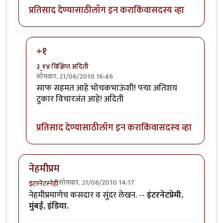
प्रतिसाद देण्यासाठी
लॉग इन करा
किंवा
सदस्य व्हा
+१
३_१४ विक्षिप्त अदिती
सोमवार, 21/06/2010 16:46
In reply to
परा, हा एक
by
भोचक
साफ सहमत आहे भोचकभाऊंशी! पर्‍या अतिशय
टुकार विचारजंत आहे! अदिती
प्रतिसाद देण्यासाठी
लॉग इन करा
किंवा
सदस्य व्हा
नेहमीप्रम
सोमवार, 21/06/2010 14:17
इंटरनेटस्नेही
नेहमीप्रमाणेच कसदार व सुंदर लेखन. --
इंटरनेटप्रेमी,
मुंबई, इंडिया.