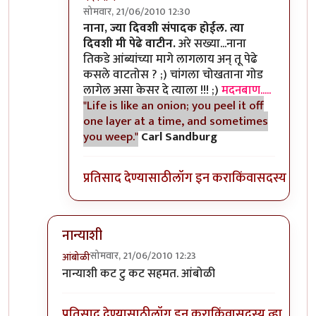
सोमवार, 21/06/2010 12:30
In reply to
>>काही
by
II विकास II
नाना, ज्या दिवशी संपादक होईल. त्या
दिवशी मी पेढे वाटीन.
अरे सख्या...नाना
तिकडे आंब्यांच्या मागे लागलाय अन् तू पेढे
कसले वाटतोस ? ;) चांगला चोखताना गोड
लागेल असा केसर दे त्याला !!! ;)
मदनबाण.....
"Life is like an onion; you peel it off
one layer at a time, and sometimes
you weep."
Carl Sandburg
प्रतिसाद देण्यासाठी
लॉग इन करा
किंवा
सदस्य व्हा
नान्याशी
सोमवार, 21/06/2010 12:23
आंबोळी
In reply to
>>मिपावर
by
अवलिया
नान्याशी कट टु कट सहमत. आंबोळी
प्रतिसाद देण्यासाठी
लॉग इन करा
किंवा
सदस्य व्हा