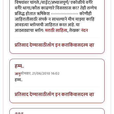
विषयांवर चांगले./वाईट/अभ्यासपूर्ण/ एकोळीचे वगैरे
वगैरे धागा/कौल काढणारे विसरलास का? तेही लग्गेच
प्रसिद्ध होतात ऋषिकेश ------------------ कोणीही
जाहिरातीसाठी संपर्क न साधल्याने मीच माझ्या काहि
आवडत्या ब्लॉग्सची जाहिरात करत आहे. या
आठवड्याचा ब्लॉग:
मराठी साहित्य
, लेखकः
नंदन
प्रतिसाद देण्यासाठी
लॉग इन करा
किंवा
सदस्य व्हा
हम्म..
सोमवार, 21/06/2010 16:02
जागु
हम्म..
प्रतिसाद देण्यासाठी
लॉग इन करा
किंवा
सदस्य व्हा