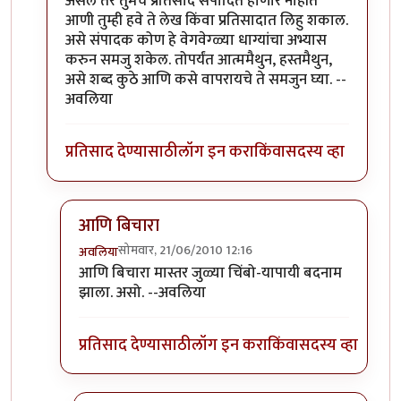
असेल तर तुमचे प्रतिसाद संपादित होणार नाहीत
आणी तुम्ही हवे ते लेख किंवा प्रतिसादात लिहु शकाल.
असे संपादक कोण हे वेगवेग्ळ्या धाग्यांचा अभ्यास
करुन समजु शकेल. तोपर्यंत आत्ममैथुन, हस्तमैथुन,
असे शब्द कुठे आणि कसे वापरायचे ते समजुन घ्या. --
अवलिया
प्रतिसाद देण्यासाठी
लॉग इन करा
किंवा
सदस्य व्हा
आणि बिचारा
सोमवार, 21/06/2010 12:16
अवलिया
In reply to
>>मिपावर
by
अवलिया
आणि बिचारा मास्तर जुळ्या चिंबो-यापायी बदनाम
झाला. असो. --अवलिया
प्रतिसाद देण्यासाठी
लॉग इन करा
किंवा
सदस्य व्हा