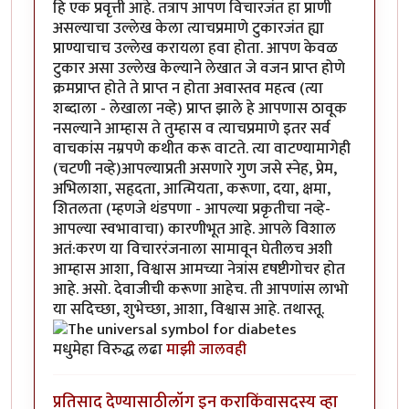
हि एक प्रवृत्ती आहे. तत्राप आपण विचारजंत हा प्राणी
असल्याचा उल्लेख केला त्याचप्रमाणे टुकारजंत ह्या
प्राण्याचाच उल्लेख करायला हवा होता. आपण केवळ
टुकार असा उल्लेख केल्याने लेखात जे वजन प्राप्त होणे
क्रमप्राप्त होते ते प्राप्त न होता अवास्तव महत्व (त्या
शब्दाला - लेखाला नव्हे) प्राप्त झाले हे आपणास ठावूक
नसल्याने आम्हास ते तुम्हास व त्याचप्रमाणे इतर सर्व
वाचकांस नम्रपणे कथीत करू वाटते. त्या वाटण्यामागेही
(चटणी नव्हे)आपल्याप्रती असणारे गुण जसे स्नेह, प्रेम,
अभिलाशा, सहृदता, आत्मियता, करूणा, दया, क्षमा,
शितलता (म्हणजे थंडपणा - आपल्या प्रकृतीचा नव्हे-
आपल्या स्वभावाचा) कारणीभूत आहे. आपले विशाल
अतं:करण या विचाररंजनाला सामावून घेतीलच अशी
आम्हास आशा, विश्वास आमच्या नेत्रांस दृषष्टीगोचर होत
आहे. असो. देवाजीची करूणा आहेच. ती आपणांस लाभो
या सदिच्छा, शुभेच्छा, आशा, विश्वास आहे. तथास्तू.
मधुमेहा विरुद्ध लढा
माझी जालवही
प्रतिसाद देण्यासाठी
लॉग इन करा
किंवा
सदस्य व्हा