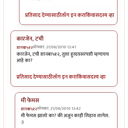
प्रतिसाद देण्यासाठी
लॉग इन करा
किंवा
सदस्य व्हा
कारजेन, टची
सोमवार, 21/06/2010 12:41
शानबा५१२
कारजेन, टची शानबा५१२, तुला हुरदयसरपशी म्हणायच
आहे का?
प्रतिसाद देण्यासाठी
लॉग इन करा
किंवा
सदस्य व्हा
मी फेमस
सोमवार, 21/06/2010 12:42
शानबा५१२
In reply to
कारजेन, टची
by
शानबा५१२
मी फेमस झालो का? की अजुन काही लिहाव लागेल.
:)