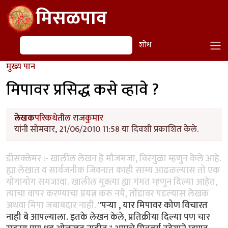
Skip to main content
मिसळपाव
शोध
शोध
मुख्य पान
मिपावर प्रसिद्ध कसे व्हावे ?
लेखक
परिकथेतील राजकुमार
यांनी सोमवार, 21/06/2010 11:58 या दिवशी प्रकाशित केले.
डीसक्लेमर :- खालील लेखन हे मौजमजा, विरंगुळा म्हणुन केले आहे.
ह्या लेखात व सार्वजनीक जिवनात काही साम्य आढळल्यास तो एक
योगायोग समजावा. खालील युक्त्या ह्या गंमत म्हणुन दिल्या आहेत,
त्याचा वापर करण्याचा प्रयत्न करु नये, तोंडावर पडल्यास लेखक
अथवा मिपा जबाबदार नाही.
"पर्‍या , यार मिपावर कोण विचारत
नाही बे आपल्याला. इतके लेखन केले, प्रतिक्रीया दिल्या पण चार