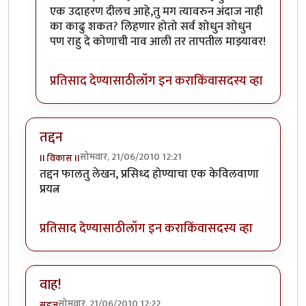
एक उदाहरण दीलच आहे,तु मग त्यावरुन अंदाज नाही
का काढु शकत? लिहणार होतो सर्व शोधुन शोधुन
पण राहु दे कोणाची नाव आली तर तापतील माझ्यावर!
प्रतिसाद देण्यासाठी
लॉग इन करा
किंवा
सदस्य व्हा
तद्दन
सोमवार, 21/06/2010 12:21
II विकास II
तद्दन फालतु लेखन, प्रसिध्द होण्याचा एक केविलवाणा
प्रयत्न
प्रतिसाद देण्यासाठी
लॉग इन करा
किंवा
सदस्य व्हा
वाह!
सोमवार, 21/06/2010 12:22
सहज