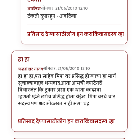
सोमवार, 21/06/2010 12:10
अवलिया
In reply to
कर की मग
by
परिकथेतील राजकुमार
टंकतो दुपारहुन --अवलिया
प्रतिसाद देण्यासाठी
लॉग इन करा
किंवा
सदस्य व्हा
हा हा
सोमवार, 21/06/2010 12:10
चन्द्रशेखर सातव
हा हा हा,परा साहेब मिपा वर प्रसिद्ध होण्याचा हा मार्ग
सुचाल्याबद्दल धन्यवाद.आता आमची क्याटेगरी
विचारजंत कि टुकार असा एक धागा काढावा
म्हणतो.म्हंजे लगेच प्रसिद्ध होता येईल. मिपा वरचे चार
सदस्य पण धड ओळखत नाही असा चंद्र
प्रतिसाद देण्यासाठी
लॉग इन करा
किंवा
सदस्य व्हा