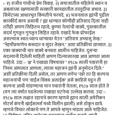
:- १) राजीव गांधीचा प्रेम विवाह. २) समाजातील महिलेचे स्थान व
अबलांच्या रक्षणासाठी सरकारी कायद्यातील तरतुदींचा अभाव. ३)
सिमेंटच्या आधारभुत किंमतीचे फायदे. ४) भजनलाल ह्यांची पुढील
कारकीर्द काय असावी ? ह्या धाग्यात कोणीही प्रतिसाद दिला नाही
तरीही आपण लिहितच रहावे, कुण्या नेत्यांची वाक्ये, पुस्तकातील
संदर्भ गुगलुन गुगलुन लिहित रहावे. एखादे फेक प्रोफाईल
असल्यास स्वत:च्याच धाग्यावर येउन "अतिशय अभ्यासु लेख."
"नेहमीप्रमाणेच कसदार व सुंदर लेखन." अशा प्रतिक्रीया द्याव्यात. ३)
एका वाक्याची चार वाक्ये बनवता आलीच पाहिजेत. दुसर्‍या
सदस्यानी दिलेली माहिती आपण दिल्यासारखा आव आणता आला
पाहिजे. उदा :- 'क्ष' ने एखाद्या विषयावर " १९८७ साली पवारांनी हा
नियम आंमलात आणला, त्याला महाजन ह्यांनी अनुमोदन दिले."
अशी प्रतिक्रीया दिली असेल, तर आपण लगेच "खरे तर हि कल्पना
महाजनांची पण 'वाईज थिंक्स अलाईक' असे काहिसे घडुन ती
कल्पना आधी मांडण्याचा मान पवारांनी घेतला, १९८७ साल होते ते
(मग त्या वर्षात घडलेल्या एखाद्या घटनेचा उल्लेख करावा. उदा :-
१९८७ साल लक्षात रहायचे कारण म्हणजे ह्याच साली अमेरीकन
मोटर्स कंपनी ख्राईसलर्स मध्ये विलीन झाली) असे ठोकुन द्यावे.
म्हणजे विचार लोकाचे पण ते आपले म्हणुन मांडता आले पाहिजेत.