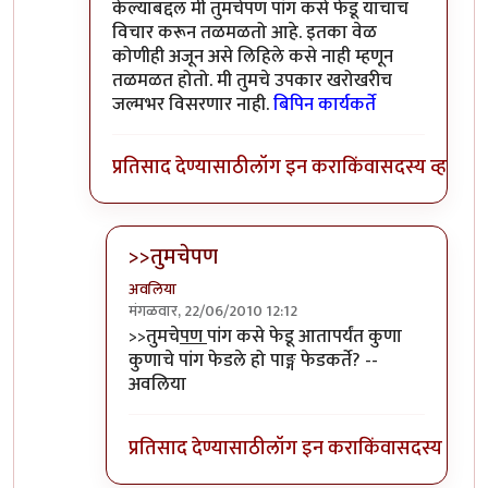
केल्याबद्दल मी तुमचेपण पांग कसे फेडू याचाच
विचार करून तळमळतो आहे. इतका वेळ
कोणीही अजून असे लिहिले कसे नाही म्हणून
तळमळत होतो. मी तुमचे उपकार खरोखरीच
जल्मभर विसरणार नाही.
बिपिन कार्यकर्ते
प्रतिसाद देण्यासाठी
लॉग इन करा
किंवा
सदस्य व्हा
>>तुमचेपण
अवलिया
मंगळवार, 22/06/2010 12:12
In reply to
संपादक
by
बिपिन कार्यकर्ते
>>तुमचे
पण
पांग कसे फेडू आतापर्यंत कुणा
कुणाचे पांग फेडले हो पाङ्ग फेडकर्ते? --
अवलिया
प्रतिसाद देण्यासाठी
लॉग इन करा
किंवा
सदस्य व्हा