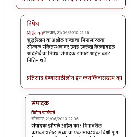
निषेध
सोमवार, 21/06/2010 21:56
नितिन थत्ते
In reply to
शुद्धलेखन
by
३_१४ विक्षिप्त अदिती
शुद्धलेखन या अश्लील शब्दाचा मिपासारख्या
सोज्वळ संकेतस्थलावर उघड उल्लेख केल्याबद्दल
अदितीबैंचा निषेध. संपादक झोपले आहेत का?
नितिन थत्ते
प्रतिसाद देण्यासाठी
लॉग इन करा
किंवा
सदस्य व्हा
संपादक
बिपिन कार्यकर्ते
सोमवार, 21/06/2010 22:06
In reply to
निषेध
by
नितिन थत्ते
संपादक झोपले आहेत का?
मिपावरील
कर्मकांडातील सध्याचा एक आवश्यक विधी पूर्ण