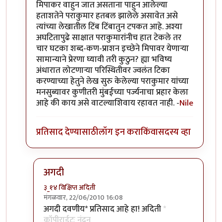
मिपाकर वाहुन जात असताना पाहुन आलेल्या
हताशतेने पराकुमार हतबल झालेले असावेत असे
त्यांच्या लेखातील टिंब टिंबातुन टपकत आहे. अश्या
अघटितापुढे साक्षात पराकुमारांनीच हात टेकले तर
चार घटका शब्द-कण-प्राशन इच्छेने मिपावर येणार्‍या
सामान्याने प्रेरणा घ्यावी तरी कुठुन? ह्या भविष्य
अंधारात लोटणार्‍या परिस्थितीवर ज्वलंत टिका
करण्याच्या हेतुने लेख सुरु केलेल्या पराकुमार यांच्या
मनसुब्यावर कुणीतरी मुंबईच्या पर्ज्यनाचा प्रहार केला
आहे की काय असे वाटल्याशिवाय रहावत नाही. -
Nile
प्रतिसाद देण्यासाठी
लॉग इन करा
किंवा
सदस्य व्हा
अगदी
३_१४ विक्षिप्त अदिती
मंगळवार, 22/06/2010 16:08
In reply to
सौंदर्यफु
by
Nile
अगदी दवणीय* प्रतिसाद आहे हा! अदिती
*
कॉपीराईटः नंदन