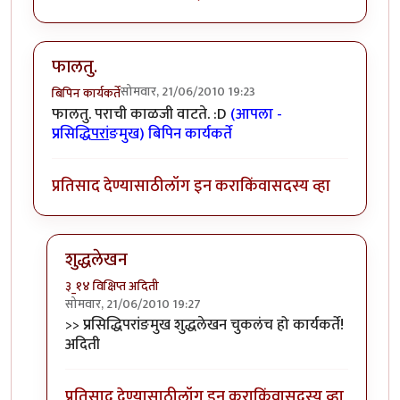
फालतु.
सोमवार, 21/06/2010 19:23
बिपिन कार्यकर्ते
फालतु. पराची काळजी वाटते. :D
(आपला -
प्रसिद्धि
परां
ङमुख) बिपिन कार्यकर्ते
प्रतिसाद देण्यासाठी
लॉग इन करा
किंवा
सदस्य व्हा
शुद्धलेखन
३_१४ विक्षिप्त अदिती
सोमवार, 21/06/2010 19:27
In reply to
फालतु.
by
बिपिन कार्यकर्ते
>> प्रसिद्धिपरांङमुख शुद्धलेखन चुकलंच हो कार्यकर्ते!
अदिती
प्रतिसाद देण्यासाठी
लॉग इन करा
किंवा
सदस्य व्हा