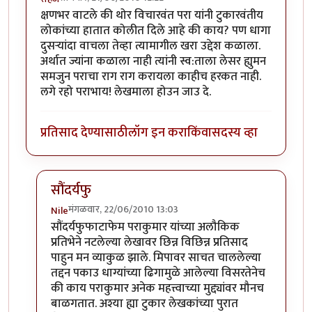
क्षणभर वाटले की थोर विचारवंत परा यांनी टुकारवंतीय
लोकांच्या हातात कोलीत दिले आहे की काय? पण धागा
दुसर्‍यांदा वाचला तेव्हा त्यामागील खरा उद्देश कळाला.
अर्थात ज्यांना कळाला नाही त्यांनी स्व:ताला लेसर ह्युमन
समजुन पराचा राग राग करायला काहीच हरकत नाही.
लगे रहो पराभाय! लेखमाला होउन जाउ दे.
प्रतिसाद देण्यासाठी
लॉग इन करा
किंवा
सदस्य व्हा
सौंदर्यफु
मंगळवार, 22/06/2010 13:03
Nile
In reply to
वाह!
by
सहज
सौंदर्यफुफाटाफेम पराकुमार यांच्या अलौकिक
प्रतिभेने नटलेल्या लेखावर छिन्न विछिन्न प्रतिसाद
पाहुन मन व्याकुळ झाले. मिपावर साचत चाललेल्या
तद्दन पकाउ धाग्यांच्या ढिगामुळे आलेल्या विसरतेनेच
की काय पराकुमार अनेक महत्त्वाच्या मुद्द्यांवर मौनच
बाळगतात. अश्या ह्या टुकार लेखकांच्या पुरात