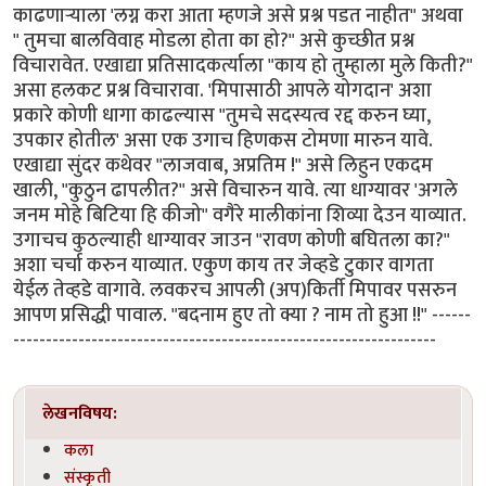
काढणार्‍याला 'लग्न करा आता म्हणजे असे प्रश्न पडत नाहीत" अथवा
" तुमचा बालविवाह मोडला होता का हो?" असे कुच्छीत प्रश्न
विचारावेत. एखाद्या प्रतिसादकर्त्याला "काय हो तुम्हाला मुले किती?"
असा हलकट प्रश्न विचारावा. 'मिपासाठी आपले योगदान' अशा
प्रकारे कोणी धागा काढल्यास "तुमचे सदस्यत्व रद्द करुन घ्या,
उपकार होतील' असा एक उगाच हिणकस टोमणा मारुन यावे.
एखाद्या सुंदर कथेवर "लाजवाब, अप्रतिम !" असे लिहुन एकदम
खाली, "कुठुन ढापलीत?" असे विचारुन यावे. त्या धाग्यावर 'अगले
जनम मोहे बिटिया हि कीजो" वगैरे मालीकांना शिव्या देउन याव्यात.
उगाचच कुठल्याही धाग्यावर जाउन "रावण कोणी बघितला का?"
अशा चर्चा करुन याव्यात. एकुण काय तर जेव्हडे टुकार वागता
येईल तेव्हडे वागावे. लवकरच आपली (अप)किर्ती मिपावर पसरुन
आपण प्रसिद्धी पावाल. "बदनाम हुए तो क्या ? नाम तो हुआ !!" ------
-----------------------------------------------------------------
लेखनविषय:
कला
संस्कृती