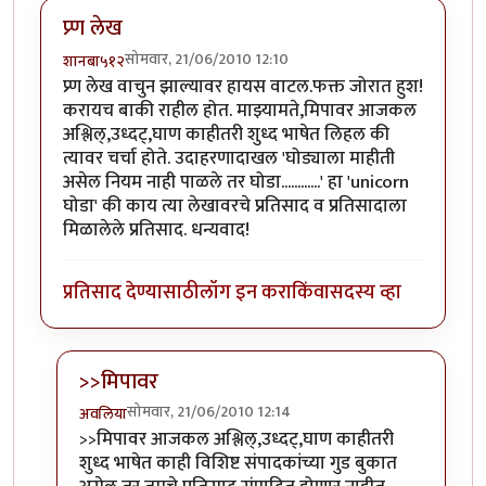
प्र्ण लेख
सोमवार, 21/06/2010 12:10
शानबा५१२
प्र्ण लेख वाचुन झाल्यावर हायस वाटल.फक्त जोरात हुश!
करायच बाकी राहील होत. माझ्यामते,मिपावर आजकल
अश्लिल्,उध्दट्,घाण काहीतरी शुध्द भाषेत लिहल की
त्यावर चर्चा होते. उदाहरणादाखल 'घोड्याला माहीती
असेल नियम नाही पाळले तर घोडा............' हा 'unicorn
घोडा' की काय त्या लेखावरचे प्रतिसाद व प्रतिसादाला
मिळालेले प्रतिसाद. धन्यवाद!
प्रतिसाद देण्यासाठी
लॉग इन करा
किंवा
सदस्य व्हा
>>मिपावर
सोमवार, 21/06/2010 12:14
अवलिया
In reply to
प्र्ण लेख
by
शानबा५१२
>>मिपावर आजकल अश्लिल्,उध्दट्,घाण काहीतरी
शुध्द भाषेत काही विशिष्ट संपादकांच्या गुड बुकात