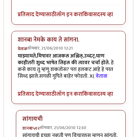
प्रतिसाद देण्यासाठी
लॉग इन करा
किंवा
सदस्य व्हा
शानबा नेमके काय ते सांगना.
सोमवार, 21/06/2010 12:21
वेताळ
माझ्यामते,मिपावर आजकल अश्लिल्,उध्दट्,घाण
काहीतरी शुध्द भाषेत लिहल की त्यावर चर्चा होते.
हे
कसे काय तु म्हणु शकतोस? परा हलकट आहे हे परत
सिध्द झाले.सगळी गुपिते बाहेर फोडतो. X(
वेताळ
प्रतिसाद देण्यासाठी
लॉग इन करा
किंवा
सदस्य व्हा
सांगायची
सोमवार, 21/06/2010 12:30
शानबा५१२
In reply to
शानबा नेमके काय ते सांगना.
by
वेताळ
सांगायची इच्छा नव्हती पण विचारलस म्हणुन सांगतो.