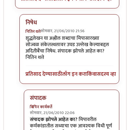
निषेध
सोमवार, 21/06/2010 21:56
नितिन थत्ते
In reply to
शुद्धलेखन
by
३_१४ विक्षिप्त अदिती
शुद्धलेखन या अश्लील शब्दाचा मिपासारख्या
सोज्वळ संकेतस्थलावर उघड उल्लेख केल्याबद्दल
अदितीबैंचा निषेध. संपादक झोपले आहेत का?
नितिन थत्ते
प्रतिसाद देण्यासाठी
लॉग इन करा
किंवा
सदस्य व्हा
संपादक
बिपिन कार्यकर्ते
सोमवार, 21/06/2010 22:06
In reply to
निषेध
by
नितिन थत्ते
संपादक झोपले आहेत का?
मिपावरील
कर्मकांडातील सध्याचा एक आवश्यक विधी पूर्ण