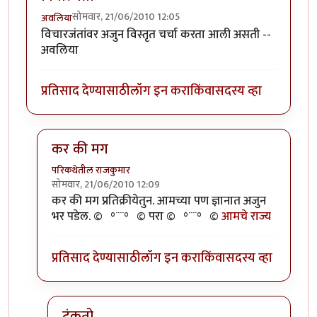
सोमवार, 21/06/2010 12:05
अवलिया
विचारजंतांवर अजुन विस्तृत चर्चा करता आली असती --
अवलिया
प्रतिसाद देण्यासाठी
लॉग इन करा
किंवा
सदस्य व्हा
कर की मग
परिकथेतील राजकुमार
सोमवार, 21/06/2010 12:09
In reply to
विचारजंता
by
अवलिया
कर की मग प्रतिक्रीयेतुन. आमच्या पण ज्ञानात अजुन
भर पडेल. ©º°¨¨°º© परा ©º°¨¨°º©
आमचे राज्य
प्रतिसाद देण्यासाठी
लॉग इन करा
किंवा
सदस्य व्हा
टंकतो