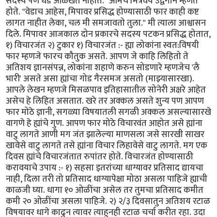
सदस्य पण धड ओळखत नाहीत." आमचे मित्रवर्य उद्वेगाने म्हणत
होते. "वेडाच आहेस, मिपावर प्रसिद्ध होण्यासाठी फार काही कष्ट
लागत नाहीत लेका, चल मी समजावतो तुला." मी त्याला आश्वासन
दिले. मिपावर आजकाल दोन प्रकारचे सदस्य पटकन प्रसिद्ध होतात,
१) विचारजंत २) टुकार १) विचारजंत :- ह्या लोकांना स्वत:विषयी
फार म्हणजे फारच कौतुक असते. आपण जे काहि लिहितो ते
अतिशय ज्ञानसंपन्न, लोकांना शहाणे करुन सोडणारे म्हणजेच 'लै
भारी' असते असा ह्यांचा गोड गैरसमज असतो (माझ्यासारखा).
आपले लेखन म्हणजे मिसळपाव इतिहासातील सोनेरी अक्षरे आहेत
असेच हे लिहित असतात. खरे तर अक्कल असते शुन्य पण आपण
फार मोठे ज्ञानी, सगळ्या विषयातली सगळी अक्कल असल्यासारखे
वागणे हे ह्यांचे गुण. आपण फार मोठे विचारवंत आहोत असे ह्यांना
वाटु लागते आणी मग जंत झालेल्या माणसला जसे सारखी साखर
खावेसे वाटु लागते तसे ह्यांना विचार लिहावेसे वाटु लागते. मग एक
दिवस ह्यांचे विचारजंतात रुपांतर होते. विचारजंत होण्यासाठी
करावयाचे उपाय :- १) सहसा इतरांच्या धाग्यावर प्रतिसाद द्यायचा
नाही, दिला तरी तो प्रतिसाद धाग्यापेक्षा मोठा असला पाहिजे ह्याची
काळजी घ्या. धागा १० ओळींचा असेल तर तुमचा प्रतिसाद कमीत
कमी २० ओळींचा असला पाहिजे. २) २/३ दिवसातुन अतिशय रटाळ
विषयावर धागे काढुन त्यावर त्याहुनही रटाळ चर्चा करीत रहा. उदा