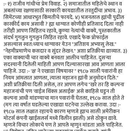
:- १) राजीव गांधीचा प्रेम विवाह. २) समाजातील महिलेचे स्थान व
अबलांच्या रक्षणासाठी सरकारी कायद्यातील तरतुदींचा अभाव. ३)
सिमेंटच्या आधारभुत किंमतीचे फायदे. ४) भजनलाल ह्यांची पुढील
कारकीर्द काय असावी ? ह्या धाग्यात कोणीही प्रतिसाद दिला नाही
तरीही आपण लिहितच रहावे, कुण्या नेत्यांची वाक्ये, पुस्तकातील
संदर्भ गुगलुन गुगलुन लिहित रहावे. एखादे फेक प्रोफाईल
असल्यास स्वत:च्याच धाग्यावर येउन "अतिशय अभ्यासु लेख."
"नेहमीप्रमाणेच कसदार व सुंदर लेखन." अशा प्रतिक्रीया द्याव्यात. ३)
एका वाक्याची चार वाक्ये बनवता आलीच पाहिजेत. दुसर्‍या
सदस्यानी दिलेली माहिती आपण दिल्यासारखा आव आणता आला
पाहिजे. उदा :- 'क्ष' ने एखाद्या विषयावर " १९८७ साली पवारांनी हा
नियम आंमलात आणला, त्याला महाजन ह्यांनी अनुमोदन दिले."
अशी प्रतिक्रीया दिली असेल, तर आपण लगेच "खरे तर हि कल्पना
महाजनांची पण 'वाईज थिंक्स अलाईक' असे काहिसे घडुन ती
कल्पना आधी मांडण्याचा मान पवारांनी घेतला, १९८७ साल होते ते
(मग त्या वर्षात घडलेल्या एखाद्या घटनेचा उल्लेख करावा. उदा :-
१९८७ साल लक्षात रहायचे कारण म्हणजे ह्याच साली अमेरीकन
मोटर्स कंपनी ख्राईसलर्स मध्ये विलीन झाली) असे ठोकुन द्यावे.
म्हणजे विचार लोकाचे पण ते आपले म्हणुन मांडता आले पाहिजेत.