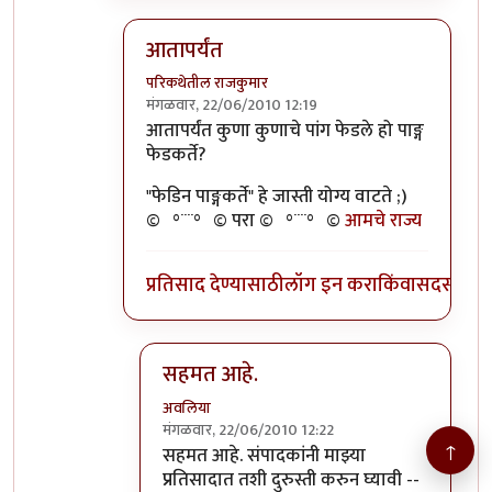
आतापर्यंत
परिकथेतील राजकुमार
मंगळवार, 22/06/2010 12:19
In reply to
>>तुमचेपण
by
अवलिया
आतापर्यंत कुणा कुणाचे पांग फेडले हो पाङ्ग
फेडकर्ते?
"फेडिन पाङ्गकर्ते" हे जास्ती योग्य वाटते ;)
©º°¨¨°º© परा ©º°¨¨°º©
आमचे राज्य
प्रतिसाद देण्यासाठी
लॉग इन करा
किंवा
सदस्य व्हा
सहमत आहे.
अवलिया
मंगळवार, 22/06/2010 12:22
↑
In reply to
आतापर्यंत
by
परिकथेतील राजकुमार
सहमत आहे. संपादकांनी माझ्या
प्रतिसादात तशी दुरुस्ती करुन घ्यावी --