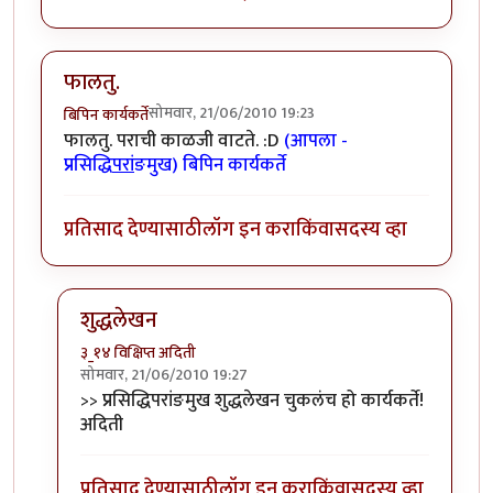
फालतु.
सोमवार, 21/06/2010 19:23
बिपिन कार्यकर्ते
फालतु. पराची काळजी वाटते. :D
(आपला -
प्रसिद्धि
परां
ङमुख) बिपिन कार्यकर्ते
प्रतिसाद देण्यासाठी
लॉग इन करा
किंवा
सदस्य व्हा
शुद्धलेखन
३_१४ विक्षिप्त अदिती
सोमवार, 21/06/2010 19:27
In reply to
फालतु.
by
बिपिन कार्यकर्ते
>> प्रसिद्धिपरांङमुख शुद्धलेखन चुकलंच हो कार्यकर्ते!
अदिती
प्रतिसाद देण्यासाठी
लॉग इन करा
किंवा
सदस्य व्हा