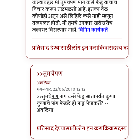
केल्याबद्दल मी तुमचेपण पांग कसे फेडू याचाच
विचार करून तळमळतो आहे. इतका वेळ
कोणीही अजून असे लिहिले कसे नाही म्हणून
तळमळत होतो. मी तुमचे उपकार खरोखरीच
जल्मभर विसरणार नाही.
बिपिन कार्यकर्ते
प्रतिसाद देण्यासाठी
लॉग इन करा
किंवा
सदस्य व्हा
>>तुमचेपण
अवलिया
मंगळवार, 22/06/2010 12:12
In reply to
संपादक
by
बिपिन कार्यकर्ते
>>तुमचे
पण
पांग कसे फेडू आतापर्यंत कुणा
कुणाचे पांग फेडले हो पाङ्ग फेडकर्ते? --
अवलिया
प्रतिसाद देण्यासाठी
लॉग इन करा
किंवा
सदस्य व्हा