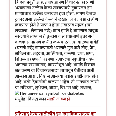
हि एक प्रवृत्ती आहे. तत्राप आपण विचारजंत हा प्राणी
असल्याचा उल्लेख केला त्याचप्रमाणे टुकारजंत ह्या
प्राण्याचाच उल्लेख करायला हवा होता. आपण केवळ
टुकार असा उल्लेख केल्याने लेखात जे वजन प्राप्त होणे
क्रमप्राप्त होते ते प्राप्त न होता अवास्तव महत्व (त्या
शब्दाला - लेखाला नव्हे) प्राप्त झाले हे आपणास ठावूक
नसल्याने आम्हास ते तुम्हास व त्याचप्रमाणे इतर सर्व
वाचकांस नम्रपणे कथीत करू वाटते. त्या वाटण्यामागेही
(चटणी नव्हे)आपल्याप्रती असणारे गुण जसे स्नेह, प्रेम,
अभिलाशा, सहृदता, आत्मियता, करूणा, दया, क्षमा,
शितलता (म्हणजे थंडपणा - आपल्या प्रकृतीचा नव्हे-
आपल्या स्वभावाचा) कारणीभूत आहे. आपले विशाल
अतं:करण या विचाररंजनाला सामावून घेतीलच अशी
आम्हास आशा, विश्वास आमच्या नेत्रांस दृषष्टीगोचर होत
आहे. असो. देवाजीची करूणा आहेच. ती आपणांस लाभो
या सदिच्छा, शुभेच्छा, आशा, विश्वास आहे. तथास्तू.
मधुमेहा विरुद्ध लढा
माझी जालवही
प्रतिसाद देण्यासाठी
लॉग इन करा
किंवा
सदस्य व्हा