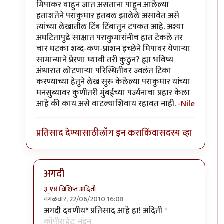
मिपाकर वाहुन जात असताना पाहुन आलेल्या
हताशतेने पराकुमार हतबल झालेले असावेत असे
त्यांच्या लेखातील टिंब टिंबातुन टपकत आहे. अश्या
अघटितापुढे साक्षात पराकुमारांनीच हात टेकले तर
चार घटका शब्द-कण-प्राशन इच्छेने मिपावर येणार्‍या
सामान्याने प्रेरणा घ्यावी तरी कुठुन? ह्या भविष्य
अंधारात लोटणार्‍या परिस्थितीवर ज्वलंत टिका
करण्याच्या हेतुने लेख सुरु केलेल्या पराकुमार यांच्या
मनसुब्यावर कुणीतरी मुंबईच्या पर्ज्यनाचा प्रहार केला
आहे की काय असे वाटल्याशिवाय रहावत नाही. -
Nile
प्रतिसाद देण्यासाठी
लॉग इन करा
किंवा
सदस्य व्हा
अगदी
३_१४ विक्षिप्त अदिती
मंगळवार, 22/06/2010 16:08
In reply to
सौंदर्यफु
by
Nile
अगदी दवणीय* प्रतिसाद आहे हा! अदिती
*
कॉपीराईटः नंदन