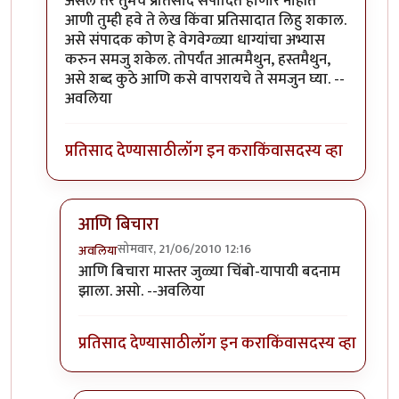
असेल तर तुमचे प्रतिसाद संपादित होणार नाहीत
आणी तुम्ही हवे ते लेख किंवा प्रतिसादात लिहु शकाल.
असे संपादक कोण हे वेगवेग्ळ्या धाग्यांचा अभ्यास
करुन समजु शकेल. तोपर्यंत आत्ममैथुन, हस्तमैथुन,
असे शब्द कुठे आणि कसे वापरायचे ते समजुन घ्या. --
अवलिया
प्रतिसाद देण्यासाठी
लॉग इन करा
किंवा
सदस्य व्हा
आणि बिचारा
सोमवार, 21/06/2010 12:16
अवलिया
In reply to
>>मिपावर
by
अवलिया
आणि बिचारा मास्तर जुळ्या चिंबो-यापायी बदनाम
झाला. असो. --अवलिया
प्रतिसाद देण्यासाठी
लॉग इन करा
किंवा
सदस्य व्हा