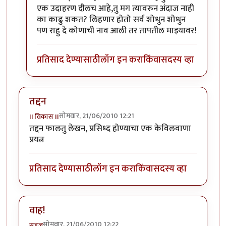
एक उदाहरण दीलच आहे,तु मग त्यावरुन अंदाज नाही
का काढु शकत? लिहणार होतो सर्व शोधुन शोधुन
पण राहु दे कोणाची नाव आली तर तापतील माझ्यावर!
प्रतिसाद देण्यासाठी
लॉग इन करा
किंवा
सदस्य व्हा
तद्दन
सोमवार, 21/06/2010 12:21
II विकास II
तद्दन फालतु लेखन, प्रसिध्द होण्याचा एक केविलवाणा
प्रयत्न
प्रतिसाद देण्यासाठी
लॉग इन करा
किंवा
सदस्य व्हा
वाह!
सोमवार, 21/06/2010 12:22
सहज