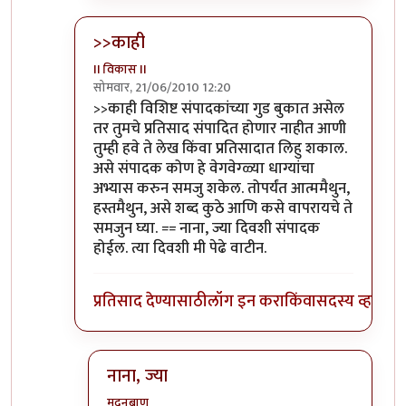
>>काही
II विकास II
सोमवार, 21/06/2010 12:20
In reply to
आणि बिचारा
by
अवलिया
>>काही विशिष्ट संपादकांच्या गुड बुकात असेल
तर तुमचे प्रतिसाद संपादित होणार नाहीत आणी
तुम्ही हवे ते लेख किंवा प्रतिसादात लिहु शकाल.
असे संपादक कोण हे वेगवेग्ळ्या धाग्यांचा
अभ्यास करुन समजु शकेल. तोपर्यंत आत्ममैथुन,
हस्तमैथुन, असे शब्द कुठे आणि कसे वापरायचे ते
समजुन घ्या. == नाना, ज्या दिवशी संपादक
होईल. त्या दिवशी मी पेढे वाटीन.
प्रतिसाद देण्यासाठी
लॉग इन करा
किंवा
सदस्य व्हा
नाना, ज्या
मदनबाण