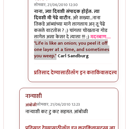
सोमवार, 21/06/2010 12:30
In reply to
>>काही
by
II विकास II
नाना, ज्या दिवशी संपादक होईल. त्या
दिवशी मी पेढे वाटीन.
अरे सख्या...नाना
तिकडे आंब्यांच्या मागे लागलाय अन् तू पेढे
कसले वाटतोस ? ;) चांगला चोखताना गोड
लागेल असा केसर दे त्याला !!! ;)
मदनबाण.....
"Life is like an onion; you peel it off
one layer at a time, and sometimes
you weep."
Carl Sandburg
प्रतिसाद देण्यासाठी
लॉग इन करा
किंवा
सदस्य व्हा
नान्याशी
सोमवार, 21/06/2010 12:23
आंबोळी
In reply to
>>मिपावर
by
अवलिया
नान्याशी कट टु कट सहमत. आंबोळी
प्रतिसाद देण्यासाठी
लॉग इन करा
किंवा
सदस्य व्हा