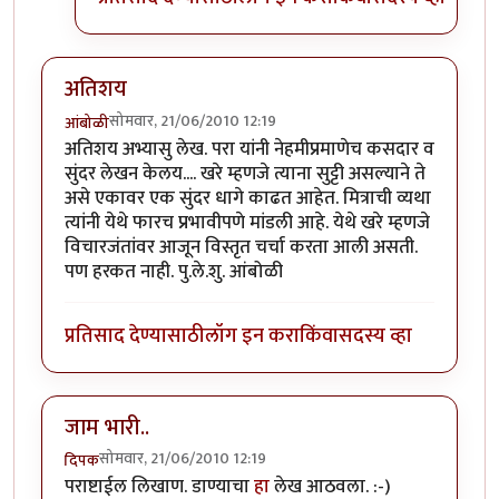
अतिशय
सोमवार, 21/06/2010 12:19
आंबोळी
अतिशय अभ्यासु लेख. परा यांनी नेहमीप्रमाणेच कसदार व
सुंदर लेखन केलय.... खरे म्हणजे त्याना सुट्टी असल्याने ते
असे एकावर एक सुंदर धागे काढत आहेत. मित्राची व्यथा
त्यांनी येथे फारच प्रभावीपणे मांडली आहे. येथे खरे म्हणजे
विचारजंतांवर आजून विस्तृत चर्चा करता आली असती.
पण हरकत नाही. पु.ले.शु. आंबोळी
प्रतिसाद देण्यासाठी
लॉग इन करा
किंवा
सदस्य व्हा
जाम भारी..
सोमवार, 21/06/2010 12:19
दिपक
पराष्टाईल लिखाण. डाण्याचा
हा
लेख आठवला. :-)