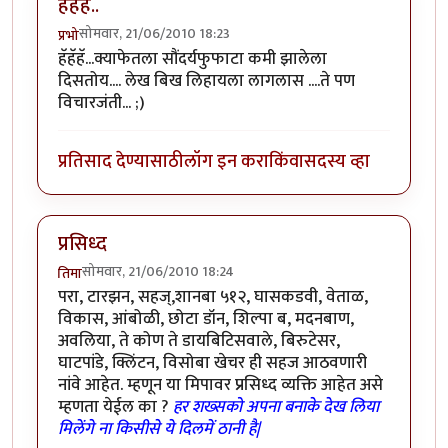
हॅहॅहॅ..
सोमवार, 21/06/2010 18:23
प्रभो
हॅहॅहॅ...क्याफेतला सौंदर्यफुफाटा कमी झालेला
दिसतोय.... लेख बिख लिहायला लागलास ....ते पण
विचारजंती... ;)
प्रतिसाद देण्यासाठी
लॉग इन करा
किंवा
सदस्य व्हा
प्रसिध्द
सोमवार, 21/06/2010 18:24
तिमा
परा, टारझन, सहज्,शानबा ५१२, घासकडवी, वेताळ,
विकास, आंबोळी, छोटा डॉन, शिल्पा ब, मदनबाण,
अवलिया, ते कोण ते डायबिटिसवाले, बिरुटेसर,
घाटपांडे, क्लिंटन, विसोबा खेचर ही सहज आठवणारी
नांवे आहेत. म्हणून या मिपावर प्रसिध्द व्यक्ति आहेत असे
म्हणता येईल का ?
हर शख्सको अपना बनाके देख लिया
मिलेंगे ना किसीसे ये दिलमें ठानी है|