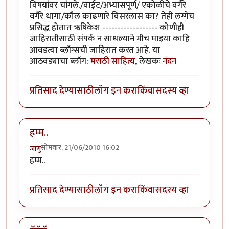
विषयांवर चांगले./वाईट/अभ्यासपूर्ण/ एकोळीचे वगैरे
वगैरे धागा/कौल काढणारे विसरलास का? तेही लग्गेच
प्रसिद्ध होतात ऋषिकेश ------------------ कोणीही
जाहिरातीसाठी संपर्क न साधल्याने मीच माझ्या काहि
आवडत्या ब्लॉग्सची जाहिरात करत आहे. या
आठवड्याचा ब्लॉग:
मराठी साहित्य
, लेखकः
नंदन
प्रतिसाद देण्यासाठी
लॉग इन करा
किंवा
सदस्य व्हा
हम्म..
सोमवार, 21/06/2010 16:02
जागु
हम्म..
प्रतिसाद देण्यासाठी
लॉग इन करा
किंवा
सदस्य व्हा