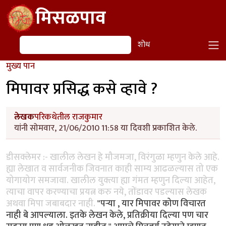
Skip to main content
मिसळपाव
शोध
शोध
मुख्य पान
मिपावर प्रसिद्ध कसे व्हावे ?
लेखक
परिकथेतील राजकुमार
यांनी सोमवार, 21/06/2010 11:58 या दिवशी प्रकाशित केले.
डीसक्लेमर :- खालील लेखन हे मौजमजा, विरंगुळा म्हणुन केले आहे.
ह्या लेखात व सार्वजनीक जिवनात काही साम्य आढळल्यास तो एक
योगायोग समजावा. खालील युक्त्या ह्या गंमत म्हणुन दिल्या आहेत,
त्याचा वापर करण्याचा प्रयत्न करु नये, तोंडावर पडल्यास लेखक
अथवा मिपा जबाबदार नाही.
"पर्‍या , यार मिपावर कोण विचारत
नाही बे आपल्याला. इतके लेखन केले, प्रतिक्रीया दिल्या पण चार