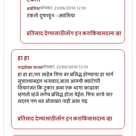
सोमवार, 21/06/2010 12:10
अवलिया
In reply to
कर की मग
by
परिकथेतील राजकुमार
टंकतो दुपारहुन --अवलिया
प्रतिसाद देण्यासाठी
लॉग इन करा
किंवा
सदस्य व्हा
हा हा
सोमवार, 21/06/2010 12:10
चन्द्रशेखर सातव
हा हा हा,परा साहेब मिपा वर प्रसिद्ध होण्याचा हा मार्ग
सुचाल्याबद्दल धन्यवाद.आता आमची क्याटेगरी
विचारजंत कि टुकार असा एक धागा काढावा
म्हणतो.म्हंजे लगेच प्रसिद्ध होता येईल. मिपा वरचे चार
सदस्य पण धड ओळखत नाही असा चंद्र
प्रतिसाद देण्यासाठी
लॉग इन करा
किंवा
सदस्य व्हा