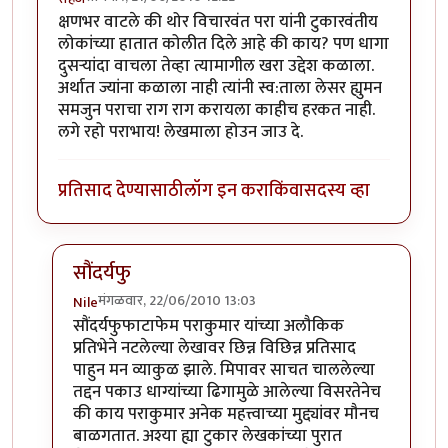
क्षणभर वाटले की थोर विचारवंत परा यांनी टुकारवंतीय
लोकांच्या हातात कोलीत दिले आहे की काय? पण धागा
दुसर्‍यांदा वाचला तेव्हा त्यामागील खरा उद्देश कळाला.
अर्थात ज्यांना कळाला नाही त्यांनी स्व:ताला लेसर ह्युमन
समजुन पराचा राग राग करायला काहीच हरकत नाही.
लगे रहो पराभाय! लेखमाला होउन जाउ दे.
प्रतिसाद देण्यासाठी
लॉग इन करा
किंवा
सदस्य व्हा
सौंदर्यफु
मंगळवार, 22/06/2010 13:03
Nile
In reply to
वाह!
by
सहज
सौंदर्यफुफाटाफेम पराकुमार यांच्या अलौकिक
प्रतिभेने नटलेल्या लेखावर छिन्न विछिन्न प्रतिसाद
पाहुन मन व्याकुळ झाले. मिपावर साचत चाललेल्या
तद्दन पकाउ धाग्यांच्या ढिगामुळे आलेल्या विसरतेनेच
की काय पराकुमार अनेक महत्त्वाच्या मुद्द्यांवर मौनच
बाळगतात. अश्या ह्या टुकार लेखकांच्या पुरात