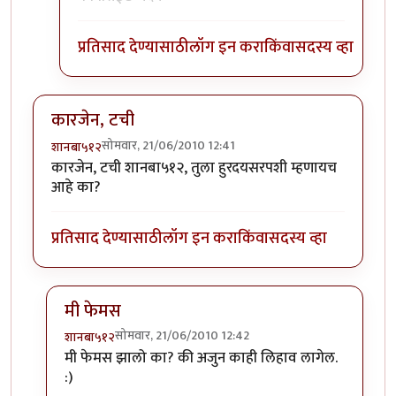
प्रतिसाद देण्यासाठी
लॉग इन करा
किंवा
सदस्य व्हा
कारजेन, टची
सोमवार, 21/06/2010 12:41
शानबा५१२
कारजेन, टची शानबा५१२, तुला हुरदयसरपशी म्हणायच
आहे का?
प्रतिसाद देण्यासाठी
लॉग इन करा
किंवा
सदस्य व्हा
मी फेमस
सोमवार, 21/06/2010 12:42
शानबा५१२
In reply to
कारजेन, टची
by
शानबा५१२
मी फेमस झालो का? की अजुन काही लिहाव लागेल.
:)