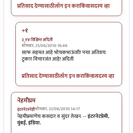
प्रतिसाद देण्यासाठी
लॉग इन करा
किंवा
सदस्य व्हा
+१
३_१४ विक्षिप्त अदिती
सोमवार, 21/06/2010 16:46
In reply to
परा, हा एक
by
भोचक
साफ सहमत आहे भोचकभाऊंशी! पर्‍या अतिशय
टुकार विचारजंत आहे! अदिती
प्रतिसाद देण्यासाठी
लॉग इन करा
किंवा
सदस्य व्हा
नेहमीप्रम
सोमवार, 21/06/2010 14:17
इंटरनेटस्नेही
नेहमीप्रमाणेच कसदार व सुंदर लेखन. --
इंटरनेटप्रेमी,
मुंबई, इंडिया.