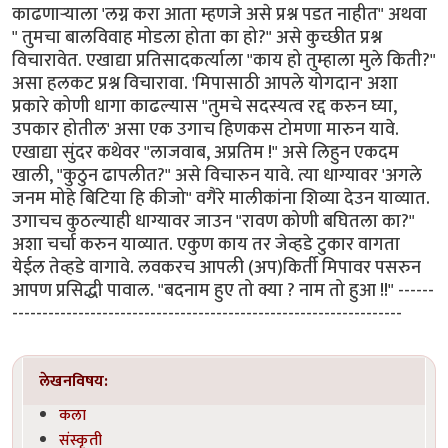
काढणार्‍याला 'लग्न करा आता म्हणजे असे प्रश्न पडत नाहीत" अथवा
" तुमचा बालविवाह मोडला होता का हो?" असे कुच्छीत प्रश्न
विचारावेत. एखाद्या प्रतिसादकर्त्याला "काय हो तुम्हाला मुले किती?"
असा हलकट प्रश्न विचारावा. 'मिपासाठी आपले योगदान' अशा
प्रकारे कोणी धागा काढल्यास "तुमचे सदस्यत्व रद्द करुन घ्या,
उपकार होतील' असा एक उगाच हिणकस टोमणा मारुन यावे.
एखाद्या सुंदर कथेवर "लाजवाब, अप्रतिम !" असे लिहुन एकदम
खाली, "कुठुन ढापलीत?" असे विचारुन यावे. त्या धाग्यावर 'अगले
जनम मोहे बिटिया हि कीजो" वगैरे मालीकांना शिव्या देउन याव्यात.
उगाचच कुठल्याही धाग्यावर जाउन "रावण कोणी बघितला का?"
अशा चर्चा करुन याव्यात. एकुण काय तर जेव्हडे टुकार वागता
येईल तेव्हडे वागावे. लवकरच आपली (अप)किर्ती मिपावर पसरुन
आपण प्रसिद्धी पावाल. "बदनाम हुए तो क्या ? नाम तो हुआ !!" ------
-----------------------------------------------------------------
लेखनविषय:
कला
संस्कृती