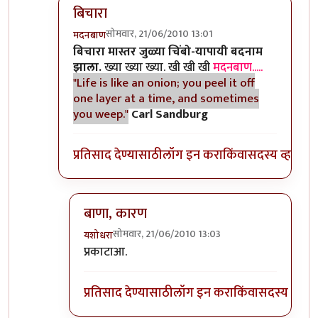
बिचारा
सोमवार, 21/06/2010 13:01
मदनबाण
In reply to
आणि बिचारा
by
अवलिया
बिचारा मास्तर जुळ्या चिंबो-यापायी बदनाम
झाला.
ख्या ख्या ख्या. खी खी खी
मदनबाण.....
"Life is like an onion; you peel it off
one layer at a time, and sometimes
you weep."
Carl Sandburg
प्रतिसाद देण्यासाठी
लॉग इन करा
किंवा
सदस्य व्हा
बाणा, कारण
सोमवार, 21/06/2010 13:03
यशोधरा
In reply to
बिचारा
by
मदनबाण
प्रकाटाआ.
प्रतिसाद देण्यासाठी
लॉग इन करा
किंवा
सदस्य व्हा