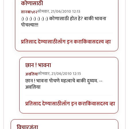
कोणासाठी
सोमवार, 21/06/2010 12:13
शानबा५१२
In reply to
तुम्ही काय
by
अवलिया
:) :) :) :) :) :) :) कोणासाठी होत हे? बाकी भावना
पोचल्या!!!
प्रतिसाद देण्यासाठी
लॉग इन करा
किंवा
सदस्य व्हा
छान ! भावना
सोमवार, 21/06/2010 12:15
अवलिया
In reply to
कोणासाठी
by
शानबा५१२
छान ! भावना पोचणे महत्वाचे बाकी दुय्यम. --
अवलिया
प्रतिसाद देण्यासाठी
लॉग इन करा
किंवा
सदस्य व्हा
विचारजंता