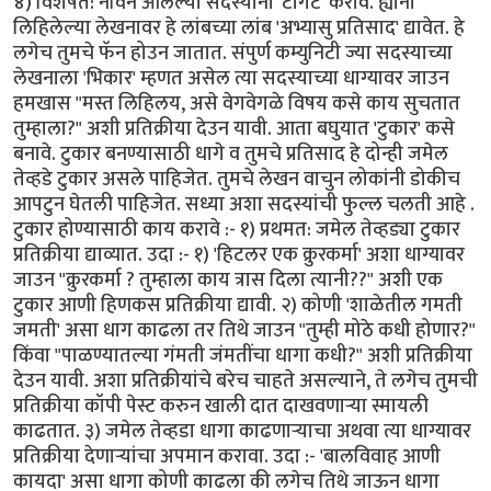
४) विशेषत: नविन आलेल्या सदस्यांना 'टार्गेट' करावे. ह्यांनी
लिहिलेल्या लेखनावर हे लांबच्या लांब 'अभ्यासु प्रतिसाद' द्यावेत. हे
लगेच तुमचे फॅन होउन जातात. संपुर्ण कम्युनिटी ज्या सदस्याच्या
लेखनाला 'भिकार' म्हणत असेल त्या सदस्याच्या धाग्यावर जाउन
हमखास "मस्त लिहिलय, असे वेगवेगळे विषय कसे काय सुचतात
तुम्हाला?" अशी प्रतिक्रीया देउन यावी. आता बघुयात 'टुकार' कसे
बनावे. टुकार बनण्यासाठी धागे व तुमचे प्रतिसाद हे दोन्ही जमेल
तेव्हडे टुकार असले पाहिजेत. तुमचे लेखन वाचुन लोकांनी डोकीच
आपटुन घेतली पाहिजेत. सध्या अशा सदस्यांची फुल्ल चलती आहे .
टुकार होण्यासाठी काय करावे :- १) प्रथमत: जमेल तेव्हड्या टुकार
प्रतिक्रीया द्याव्यात. उदा :- १) 'हिटलर एक क्रुरकर्मा' अशा धाग्यावर
जाउन "क्रुरकर्मा ? तुम्हाला काय त्रास दिला त्यानी??" अशी एक
टुकार आणी हिणकस प्रतिक्रीया द्यावी. २) कोणी 'शाळेतील गमती
जमती' असा धाग काढला तर तिथे जाउन "तुम्ही मोठे कधी होणार?"
किंवा "पाळण्यातल्या गंमती जंमतींचा धागा कधी?" अशी प्रतिक्रीया
देउन यावी. अशा प्रतिक्रीयांचे बरेच चाहते असल्याने, ते लगेच तुमची
प्रतिक्रीया कॉपी पेस्ट करुन खाली दात दाखवणार्‍या स्मायली
काढतात. ३) जमेल तेव्हडा धागा काढणार्‍याचा अथवा त्या धाग्यावर
प्रतिक्रीया देणार्‍यांचा अपमान करावा. उदा :- 'बालविवाह आणी
कायदा' असा धागा कोणी काढला की लगेच तिथे जाऊन धागा