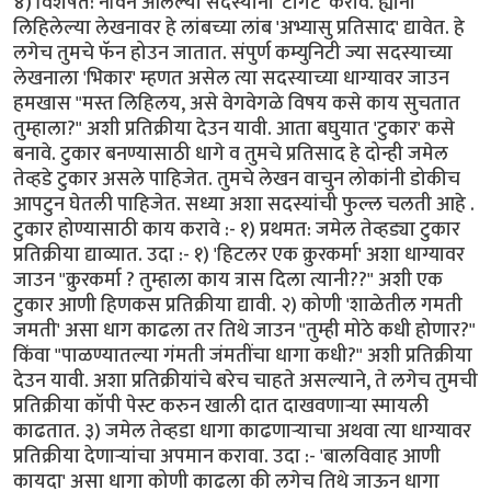
४) विशेषत: नविन आलेल्या सदस्यांना 'टार्गेट' करावे. ह्यांनी
लिहिलेल्या लेखनावर हे लांबच्या लांब 'अभ्यासु प्रतिसाद' द्यावेत. हे
लगेच तुमचे फॅन होउन जातात. संपुर्ण कम्युनिटी ज्या सदस्याच्या
लेखनाला 'भिकार' म्हणत असेल त्या सदस्याच्या धाग्यावर जाउन
हमखास "मस्त लिहिलय, असे वेगवेगळे विषय कसे काय सुचतात
तुम्हाला?" अशी प्रतिक्रीया देउन यावी. आता बघुयात 'टुकार' कसे
बनावे. टुकार बनण्यासाठी धागे व तुमचे प्रतिसाद हे दोन्ही जमेल
तेव्हडे टुकार असले पाहिजेत. तुमचे लेखन वाचुन लोकांनी डोकीच
आपटुन घेतली पाहिजेत. सध्या अशा सदस्यांची फुल्ल चलती आहे .
टुकार होण्यासाठी काय करावे :- १) प्रथमत: जमेल तेव्हड्या टुकार
प्रतिक्रीया द्याव्यात. उदा :- १) 'हिटलर एक क्रुरकर्मा' अशा धाग्यावर
जाउन "क्रुरकर्मा ? तुम्हाला काय त्रास दिला त्यानी??" अशी एक
टुकार आणी हिणकस प्रतिक्रीया द्यावी. २) कोणी 'शाळेतील गमती
जमती' असा धाग काढला तर तिथे जाउन "तुम्ही मोठे कधी होणार?"
किंवा "पाळण्यातल्या गंमती जंमतींचा धागा कधी?" अशी प्रतिक्रीया
देउन यावी. अशा प्रतिक्रीयांचे बरेच चाहते असल्याने, ते लगेच तुमची
प्रतिक्रीया कॉपी पेस्ट करुन खाली दात दाखवणार्‍या स्मायली
काढतात. ३) जमेल तेव्हडा धागा काढणार्‍याचा अथवा त्या धाग्यावर
प्रतिक्रीया देणार्‍यांचा अपमान करावा. उदा :- 'बालविवाह आणी
कायदा' असा धागा कोणी काढला की लगेच तिथे जाऊन धागा