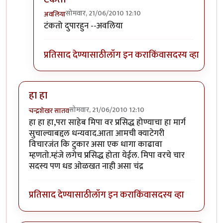
सोमवार, 21/06/2010 12:10
अवलिया
In reply to
कर की मग
by
परिकथेतील राजकुमार
टंकतो दुपारहुन --अवलिया
प्रतिसाद देण्यासाठी
लॉग इन करा
किंवा
सदस्य व्हा
हा हा
सोमवार, 21/06/2010 12:10
चन्द्रशेखर सातव
हा हा हा,परा साहेब मिपा वर प्रसिद्ध होण्याचा हा मार्ग
सुचाल्याबद्दल धन्यवाद.आता आमची क्याटेगरी
विचारजंत कि टुकार असा एक धागा काढावा
म्हणतो.म्हंजे लगेच प्रसिद्ध होता येईल. मिपा वरचे चार
सदस्य पण धड ओळखत नाही असा चंद्र
प्रतिसाद देण्यासाठी
लॉग इन करा
किंवा
सदस्य व्हा