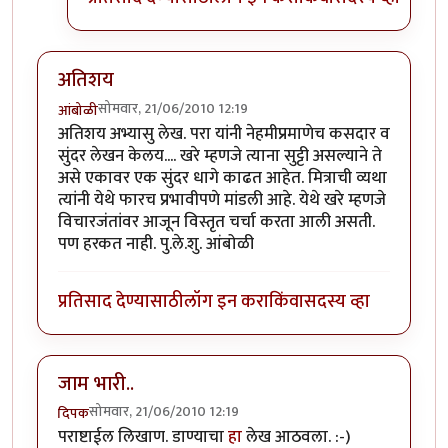
अतिशय
सोमवार, 21/06/2010 12:19
आंबोळी
अतिशय अभ्यासु लेख. परा यांनी नेहमीप्रमाणेच कसदार व
सुंदर लेखन केलय.... खरे म्हणजे त्याना सुट्टी असल्याने ते
असे एकावर एक सुंदर धागे काढत आहेत. मित्राची व्यथा
त्यांनी येथे फारच प्रभावीपणे मांडली आहे. येथे खरे म्हणजे
विचारजंतांवर आजून विस्तृत चर्चा करता आली असती.
पण हरकत नाही. पु.ले.शु. आंबोळी
प्रतिसाद देण्यासाठी
लॉग इन करा
किंवा
सदस्य व्हा
जाम भारी..
सोमवार, 21/06/2010 12:19
दिपक
पराष्टाईल लिखाण. डाण्याचा
हा
लेख आठवला. :-)