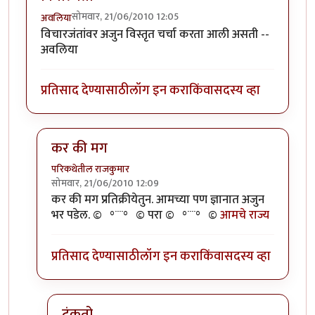
सोमवार, 21/06/2010 12:05
अवलिया
विचारजंतांवर अजुन विस्तृत चर्चा करता आली असती --
अवलिया
प्रतिसाद देण्यासाठी
लॉग इन करा
किंवा
सदस्य व्हा
कर की मग
परिकथेतील राजकुमार
सोमवार, 21/06/2010 12:09
In reply to
विचारजंता
by
अवलिया
कर की मग प्रतिक्रीयेतुन. आमच्या पण ज्ञानात अजुन
भर पडेल. ©º°¨¨°º© परा ©º°¨¨°º©
आमचे राज्य
प्रतिसाद देण्यासाठी
लॉग इन करा
किंवा
सदस्य व्हा
टंकतो