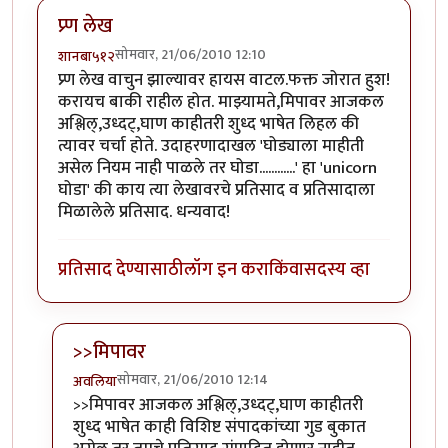
प्र्ण लेख
सोमवार, 21/06/2010 12:10
शानबा५१२
प्र्ण लेख वाचुन झाल्यावर हायस वाटल.फक्त जोरात हुश!
करायच बाकी राहील होत. माझ्यामते,मिपावर आजकल
अश्लिल्,उध्दट्,घाण काहीतरी शुध्द भाषेत लिहल की
त्यावर चर्चा होते. उदाहरणादाखल 'घोड्याला माहीती
असेल नियम नाही पाळले तर घोडा............' हा 'unicorn
घोडा' की काय त्या लेखावरचे प्रतिसाद व प्रतिसादाला
मिळालेले प्रतिसाद. धन्यवाद!
प्रतिसाद देण्यासाठी
लॉग इन करा
किंवा
सदस्य व्हा
>>मिपावर
सोमवार, 21/06/2010 12:14
अवलिया
In reply to
प्र्ण लेख
by
शानबा५१२
>>मिपावर आजकल अश्लिल्,उध्दट्,घाण काहीतरी
शुध्द भाषेत काही विशिष्ट संपादकांच्या गुड बुकात