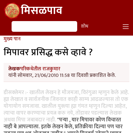
Skip to main content
मिसळपाव
शोध
शोध
मुख्य पान
मिपावर प्रसिद्ध कसे व्हावे ?
लेखक
परिकथेतील राजकुमार
यांनी सोमवार, 21/06/2010 11:58 या दिवशी प्रकाशित केले.
डीसक्लेमर :- खालील लेखन हे मौजमजा, विरंगुळा म्हणुन केले आहे.
ह्या लेखात व सार्वजनीक जिवनात काही साम्य आढळल्यास तो एक
योगायोग समजावा. खालील युक्त्या ह्या गंमत म्हणुन दिल्या आहेत,
त्याचा वापर करण्याचा प्रयत्न करु नये, तोंडावर पडल्यास लेखक
अथवा मिपा जबाबदार नाही.
"पर्‍या , यार मिपावर कोण विचारत
नाही बे आपल्याला. इतके लेखन केले, प्रतिक्रीया दिल्या पण चार