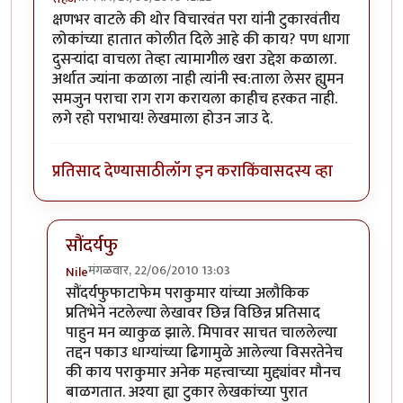
क्षणभर वाटले की थोर विचारवंत परा यांनी टुकारवंतीय
लोकांच्या हातात कोलीत दिले आहे की काय? पण धागा
दुसर्‍यांदा वाचला तेव्हा त्यामागील खरा उद्देश कळाला.
अर्थात ज्यांना कळाला नाही त्यांनी स्व:ताला लेसर ह्युमन
समजुन पराचा राग राग करायला काहीच हरकत नाही.
लगे रहो पराभाय! लेखमाला होउन जाउ दे.
प्रतिसाद देण्यासाठी
लॉग इन करा
किंवा
सदस्य व्हा
सौंदर्यफु
मंगळवार, 22/06/2010 13:03
Nile
In reply to
वाह!
by
सहज
सौंदर्यफुफाटाफेम पराकुमार यांच्या अलौकिक
प्रतिभेने नटलेल्या लेखावर छिन्न विछिन्न प्रतिसाद
पाहुन मन व्याकुळ झाले. मिपावर साचत चाललेल्या
तद्दन पकाउ धाग्यांच्या ढिगामुळे आलेल्या विसरतेनेच
की काय पराकुमार अनेक महत्त्वाच्या मुद्द्यांवर मौनच
बाळगतात. अश्या ह्या टुकार लेखकांच्या पुरात