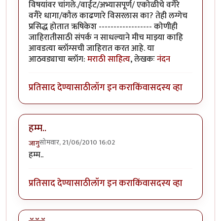
विषयांवर चांगले./वाईट/अभ्यासपूर्ण/ एकोळीचे वगैरे
वगैरे धागा/कौल काढणारे विसरलास का? तेही लग्गेच
प्रसिद्ध होतात ऋषिकेश ------------------ कोणीही
जाहिरातीसाठी संपर्क न साधल्याने मीच माझ्या काहि
आवडत्या ब्लॉग्सची जाहिरात करत आहे. या
आठवड्याचा ब्लॉग:
मराठी साहित्य
, लेखकः
नंदन
प्रतिसाद देण्यासाठी
लॉग इन करा
किंवा
सदस्य व्हा
हम्म..
सोमवार, 21/06/2010 16:02
जागु
हम्म..
प्रतिसाद देण्यासाठी
लॉग इन करा
किंवा
सदस्य व्हा