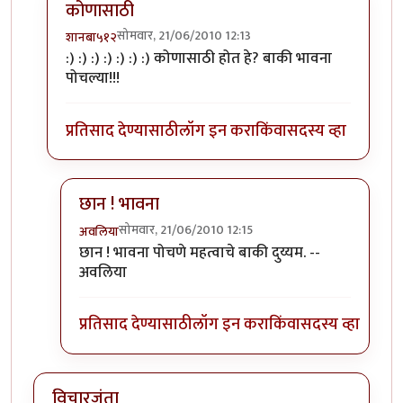
कोणासाठी
सोमवार, 21/06/2010 12:13
शानबा५१२
In reply to
तुम्ही काय
by
अवलिया
:) :) :) :) :) :) :) कोणासाठी होत हे? बाकी भावना
पोचल्या!!!
प्रतिसाद देण्यासाठी
लॉग इन करा
किंवा
सदस्य व्हा
छान ! भावना
सोमवार, 21/06/2010 12:15
अवलिया
In reply to
कोणासाठी
by
शानबा५१२
छान ! भावना पोचणे महत्वाचे बाकी दुय्यम. --
अवलिया
प्रतिसाद देण्यासाठी
लॉग इन करा
किंवा
सदस्य व्हा
विचारजंता