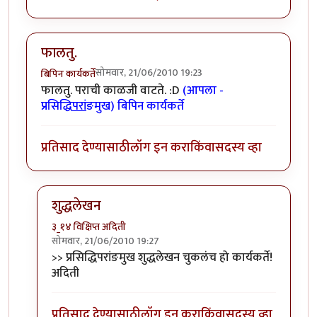
फालतु.
सोमवार, 21/06/2010 19:23
बिपिन कार्यकर्ते
फालतु. पराची काळजी वाटते. :D
(आपला -
प्रसिद्धि
परां
ङमुख) बिपिन कार्यकर्ते
प्रतिसाद देण्यासाठी
लॉग इन करा
किंवा
सदस्य व्हा
शुद्धलेखन
३_१४ विक्षिप्त अदिती
सोमवार, 21/06/2010 19:27
In reply to
फालतु.
by
बिपिन कार्यकर्ते
>> प्रसिद्धिपरांङमुख शुद्धलेखन चुकलंच हो कार्यकर्ते!
अदिती
प्रतिसाद देण्यासाठी
लॉग इन करा
किंवा
सदस्य व्हा