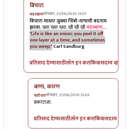
बिचारा
सोमवार, 21/06/2010 13:01
मदनबाण
In reply to
आणि बिचारा
by
अवलिया
बिचारा मास्तर जुळ्या चिंबो-यापायी बदनाम
झाला.
ख्या ख्या ख्या. खी खी खी
मदनबाण.....
"Life is like an onion; you peel it off
one layer at a time, and sometimes
you weep."
Carl Sandburg
प्रतिसाद देण्यासाठी
लॉग इन करा
किंवा
सदस्य व्हा
बाणा, कारण
सोमवार, 21/06/2010 13:03
यशोधरा
In reply to
बिचारा
by
मदनबाण
प्रकाटाआ.
प्रतिसाद देण्यासाठी
लॉग इन करा
किंवा
सदस्य व्हा