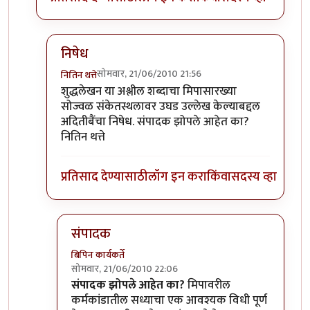
निषेध
सोमवार, 21/06/2010 21:56
नितिन थत्ते
In reply to
शुद्धलेखन
by
३_१४ विक्षिप्त अदिती
शुद्धलेखन या अश्लील शब्दाचा मिपासारख्या
सोज्वळ संकेतस्थलावर उघड उल्लेख केल्याबद्दल
अदितीबैंचा निषेध. संपादक झोपले आहेत का?
नितिन थत्ते
प्रतिसाद देण्यासाठी
लॉग इन करा
किंवा
सदस्य व्हा
संपादक
बिपिन कार्यकर्ते
सोमवार, 21/06/2010 22:06
In reply to
निषेध
by
नितिन थत्ते
संपादक झोपले आहेत का?
मिपावरील
कर्मकांडातील सध्याचा एक आवश्यक विधी पूर्ण