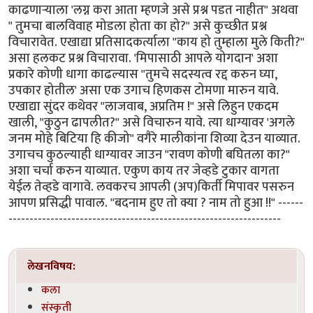
काढणार्‍याला 'लग्न करा आता म्हणजे असे प्रश्न पडत नाहीत" अथवा
" तुमचा बालविवाह मोडला होता का हो?" असे कुच्छीत प्रश्न
विचारावेत. एखाद्या प्रतिसादकर्त्याला "काय हो तुम्हाला मुले किती?"
असा हलकट प्रश्न विचारावा. 'मिपासाठी आपले योगदान' अशा
प्रकारे कोणी धागा काढल्यास "तुमचे सदस्यत्व रद्द करुन घ्या,
उपकार होतील' असा एक उगाच हिणकस टोमणा मारुन यावे.
एखाद्या सुंदर कथेवर "लाजवाब, अप्रतिम !" असे लिहुन एकदम
खाली, "कुठुन ढापलीत?" असे विचारुन यावे. त्या धाग्यावर 'अगले
जनम मोहे बिटिया हि कीजो" वगैरे मालीकांना शिव्या देउन याव्यात.
उगाचच कुठल्याही धाग्यावर जाउन "रावण कोणी बघितला का?"
अशा चर्चा करुन याव्यात. एकुण काय तर जेव्हडे टुकार वागता
येईल तेव्हडे वागावे. लवकरच आपली (अप)किर्ती मिपावर पसरुन
आपण प्रसिद्धी पावाल. "बदनाम हुए तो क्या ? नाम तो हुआ !!" ------
-----------------------------------------------------------------
लेखनविषय:
कला
संस्कृती