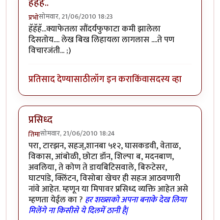
हॅहॅहॅ..
सोमवार, 21/06/2010 18:23
प्रभो
हॅहॅहॅ...क्याफेतला सौंदर्यफुफाटा कमी झालेला
दिसतोय.... लेख बिख लिहायला लागलास ....ते पण
विचारजंती... ;)
प्रतिसाद देण्यासाठी
लॉग इन करा
किंवा
सदस्य व्हा
प्रसिध्द
सोमवार, 21/06/2010 18:24
तिमा
परा, टारझन, सहज्,शानबा ५१२, घासकडवी, वेताळ,
विकास, आंबोळी, छोटा डॉन, शिल्पा ब, मदनबाण,
अवलिया, ते कोण ते डायबिटिसवाले, बिरुटेसर,
घाटपांडे, क्लिंटन, विसोबा खेचर ही सहज आठवणारी
नांवे आहेत. म्हणून या मिपावर प्रसिध्द व्यक्ति आहेत असे
म्हणता येईल का ?
हर शख्सको अपना बनाके देख लिया
मिलेंगे ना किसीसे ये दिलमें ठानी है|