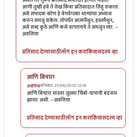
असेल तर तुमचे प्रतिसाद संपादित होणार नाहीत
आणी तुम्ही हवे ते लेख किंवा प्रतिसादात लिहु शकाल.
असे संपादक कोण हे वेगवेग्ळ्या धाग्यांचा अभ्यास
करुन समजु शकेल. तोपर्यंत आत्ममैथुन, हस्तमैथुन,
असे शब्द कुठे आणि कसे वापरायचे ते समजुन घ्या. --
अवलिया
प्रतिसाद देण्यासाठी
लॉग इन करा
किंवा
सदस्य व्हा
आणि बिचारा
सोमवार, 21/06/2010 12:16
अवलिया
In reply to
>>मिपावर
by
अवलिया
आणि बिचारा मास्तर जुळ्या चिंबो-यापायी बदनाम
झाला. असो. --अवलिया
प्रतिसाद देण्यासाठी
लॉग इन करा
किंवा
सदस्य व्हा