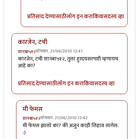
प्रतिसाद देण्यासाठी
लॉग इन करा
किंवा
सदस्य व्हा
कारजेन, टची
सोमवार, 21/06/2010 12:41
शानबा५१२
कारजेन, टची शानबा५१२, तुला हुरदयसरपशी म्हणायच
आहे का?
प्रतिसाद देण्यासाठी
लॉग इन करा
किंवा
सदस्य व्हा
मी फेमस
सोमवार, 21/06/2010 12:42
शानबा५१२
In reply to
कारजेन, टची
by
शानबा५१२
मी फेमस झालो का? की अजुन काही लिहाव लागेल.
:)