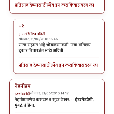
प्रतिसाद देण्यासाठी
लॉग इन करा
किंवा
सदस्य व्हा
+१
३_१४ विक्षिप्त अदिती
सोमवार, 21/06/2010 16:46
In reply to
परा, हा एक
by
भोचक
साफ सहमत आहे भोचकभाऊंशी! पर्‍या अतिशय
टुकार विचारजंत आहे! अदिती
प्रतिसाद देण्यासाठी
लॉग इन करा
किंवा
सदस्य व्हा
नेहमीप्रम
सोमवार, 21/06/2010 14:17
इंटरनेटस्नेही
नेहमीप्रमाणेच कसदार व सुंदर लेखन. --
इंटरनेटप्रेमी,
मुंबई, इंडिया.