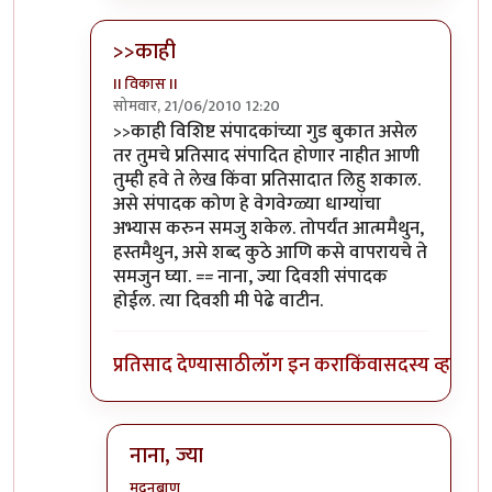
>>काही
II विकास II
सोमवार, 21/06/2010 12:20
In reply to
आणि बिचारा
by
अवलिया
>>काही विशिष्ट संपादकांच्या गुड बुकात असेल
तर तुमचे प्रतिसाद संपादित होणार नाहीत आणी
तुम्ही हवे ते लेख किंवा प्रतिसादात लिहु शकाल.
असे संपादक कोण हे वेगवेग्ळ्या धाग्यांचा
अभ्यास करुन समजु शकेल. तोपर्यंत आत्ममैथुन,
हस्तमैथुन, असे शब्द कुठे आणि कसे वापरायचे ते
समजुन घ्या. == नाना, ज्या दिवशी संपादक
होईल. त्या दिवशी मी पेढे वाटीन.
प्रतिसाद देण्यासाठी
लॉग इन करा
किंवा
सदस्य व्हा
नाना, ज्या
मदनबाण