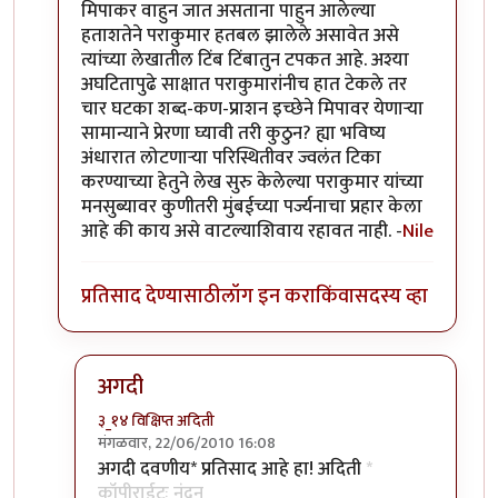
मिपाकर वाहुन जात असताना पाहुन आलेल्या
हताशतेने पराकुमार हतबल झालेले असावेत असे
त्यांच्या लेखातील टिंब टिंबातुन टपकत आहे. अश्या
अघटितापुढे साक्षात पराकुमारांनीच हात टेकले तर
चार घटका शब्द-कण-प्राशन इच्छेने मिपावर येणार्‍या
सामान्याने प्रेरणा घ्यावी तरी कुठुन? ह्या भविष्य
अंधारात लोटणार्‍या परिस्थितीवर ज्वलंत टिका
करण्याच्या हेतुने लेख सुरु केलेल्या पराकुमार यांच्या
मनसुब्यावर कुणीतरी मुंबईच्या पर्ज्यनाचा प्रहार केला
आहे की काय असे वाटल्याशिवाय रहावत नाही. -
Nile
प्रतिसाद देण्यासाठी
लॉग इन करा
किंवा
सदस्य व्हा
अगदी
३_१४ विक्षिप्त अदिती
मंगळवार, 22/06/2010 16:08
In reply to
सौंदर्यफु
by
Nile
अगदी दवणीय* प्रतिसाद आहे हा! अदिती
*
कॉपीराईटः नंदन