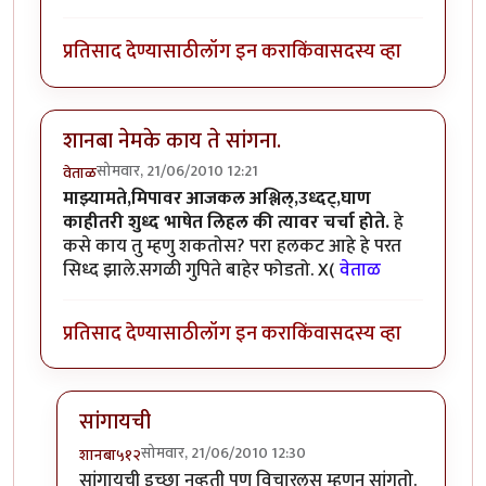
प्रतिसाद देण्यासाठी
लॉग इन करा
किंवा
सदस्य व्हा
शानबा नेमके काय ते सांगना.
सोमवार, 21/06/2010 12:21
वेताळ
माझ्यामते,मिपावर आजकल अश्लिल्,उध्दट्,घाण
काहीतरी शुध्द भाषेत लिहल की त्यावर चर्चा होते.
हे
कसे काय तु म्हणु शकतोस? परा हलकट आहे हे परत
सिध्द झाले.सगळी गुपिते बाहेर फोडतो. X(
वेताळ
प्रतिसाद देण्यासाठी
लॉग इन करा
किंवा
सदस्य व्हा
सांगायची
सोमवार, 21/06/2010 12:30
शानबा५१२
In reply to
शानबा नेमके काय ते सांगना.
by
वेताळ
सांगायची इच्छा नव्हती पण विचारलस म्हणुन सांगतो.