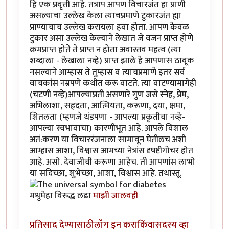
हि एक प्रवृत्ती आहे. तत्राप आपण विचारजंत हा प्राणी
असल्याचा उल्लेख केला त्याचप्रमाणे टुकारजंत ह्या
प्राण्याचाच उल्लेख करायला हवा होता. आपण केवळ
टुकार असा उल्लेख केल्याने लेखात जे वजन प्राप्त होणे
क्रमप्राप्त होते ते प्राप्त न होता अवास्तव महत्व (त्या
शब्दाला - लेखाला नव्हे) प्राप्त झाले हे आपणास ठावूक
नसल्याने आम्हास ते तुम्हास व त्याचप्रमाणे इतर सर्व
वाचकांस नम्रपणे कथीत करू वाटते. त्या वाटण्यामागेही
(चटणी नव्हे)आपल्याप्रती असणारे गुण जसे स्नेह, प्रेम,
अभिलाशा, सहृदता, आत्मियता, करूणा, दया, क्षमा,
शितलता (म्हणजे थंडपणा - आपल्या प्रकृतीचा नव्हे-
आपल्या स्वभावाचा) कारणीभूत आहे. आपले विशाल
अतं:करण या विचाररंजनाला सामावून घेतीलच अशी
आम्हास आशा, विश्वास आमच्या नेत्रांस दृषष्टीगोचर होत
आहे. असो. देवाजीची करूणा आहेच. ती आपणांस लाभो
या सदिच्छा, शुभेच्छा, आशा, विश्वास आहे. तथास्तू.
मधुमेहा विरुद्ध लढा
माझी जालवही
प्रतिसाद देण्यासाठी
लॉग इन करा
किंवा
सदस्य व्हा