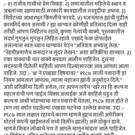
:- १) राजीव गांधीचा प्रेम विवाह. २) समाजातील महिलेचे स्थान व
अबलांच्या रक्षणासाठी सरकारी कायद्यातील तरतुदींचा अभाव. ३)
सिमेंटच्या आधारभुत किंमतीचे फायदे. ४) भजनलाल ह्यांची पुढील
कारकीर्द काय असावी ? ह्या धाग्यात कोणीही प्रतिसाद दिला नाही
तरीही आपण लिहितच रहावे, कुण्या नेत्यांची वाक्ये, पुस्तकातील
संदर्भ गुगलुन गुगलुन लिहित रहावे. एखादे फेक प्रोफाईल
असल्यास स्वत:च्याच धाग्यावर येउन "अतिशय अभ्यासु लेख."
"नेहमीप्रमाणेच कसदार व सुंदर लेखन." अशा प्रतिक्रीया द्याव्यात. ३)
एका वाक्याची चार वाक्ये बनवता आलीच पाहिजेत. दुसर्‍या
सदस्यानी दिलेली माहिती आपण दिल्यासारखा आव आणता आला
पाहिजे. उदा :- 'क्ष' ने एखाद्या विषयावर " १९८७ साली पवारांनी हा
नियम आंमलात आणला, त्याला महाजन ह्यांनी अनुमोदन दिले."
अशी प्रतिक्रीया दिली असेल, तर आपण लगेच "खरे तर हि कल्पना
महाजनांची पण 'वाईज थिंक्स अलाईक' असे काहिसे घडुन ती
कल्पना आधी मांडण्याचा मान पवारांनी घेतला, १९८७ साल होते ते
(मग त्या वर्षात घडलेल्या एखाद्या घटनेचा उल्लेख करावा. उदा :-
१९८७ साल लक्षात रहायचे कारण म्हणजे ह्याच साली अमेरीकन
मोटर्स कंपनी ख्राईसलर्स मध्ये विलीन झाली) असे ठोकुन द्यावे.
म्हणजे विचार लोकाचे पण ते आपले म्हणुन मांडता आले पाहिजेत.