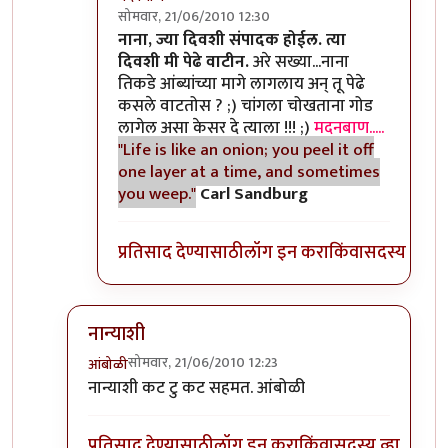
सोमवार, 21/06/2010 12:30
In reply to
>>काही
by
II विकास II
नाना, ज्या दिवशी संपादक होईल. त्या
दिवशी मी पेढे वाटीन.
अरे सख्या...नाना
तिकडे आंब्यांच्या मागे लागलाय अन् तू पेढे
कसले वाटतोस ? ;) चांगला चोखताना गोड
लागेल असा केसर दे त्याला !!! ;)
मदनबाण.....
"Life is like an onion; you peel it off
one layer at a time, and sometimes
you weep."
Carl Sandburg
प्रतिसाद देण्यासाठी
लॉग इन करा
किंवा
सदस्य व्हा
नान्याशी
सोमवार, 21/06/2010 12:23
आंबोळी
In reply to
>>मिपावर
by
अवलिया
नान्याशी कट टु कट सहमत. आंबोळी
प्रतिसाद देण्यासाठी
लॉग इन करा
किंवा
सदस्य व्हा