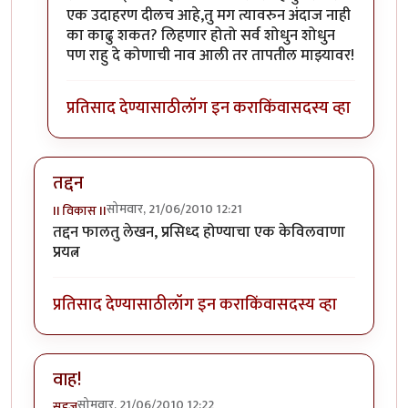
एक उदाहरण दीलच आहे,तु मग त्यावरुन अंदाज नाही
का काढु शकत? लिहणार होतो सर्व शोधुन शोधुन
पण राहु दे कोणाची नाव आली तर तापतील माझ्यावर!
प्रतिसाद देण्यासाठी
लॉग इन करा
किंवा
सदस्य व्हा
तद्दन
सोमवार, 21/06/2010 12:21
II विकास II
तद्दन फालतु लेखन, प्रसिध्द होण्याचा एक केविलवाणा
प्रयत्न
प्रतिसाद देण्यासाठी
लॉग इन करा
किंवा
सदस्य व्हा
वाह!
सोमवार, 21/06/2010 12:22
सहज