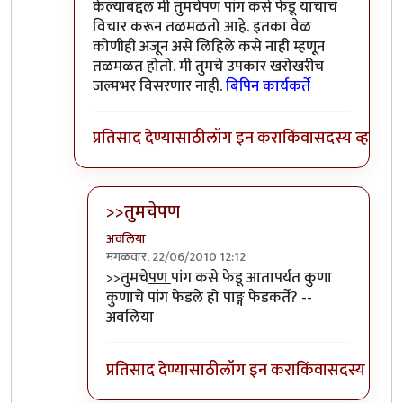
केल्याबद्दल मी तुमचेपण पांग कसे फेडू याचाच
विचार करून तळमळतो आहे. इतका वेळ
कोणीही अजून असे लिहिले कसे नाही म्हणून
तळमळत होतो. मी तुमचे उपकार खरोखरीच
जल्मभर विसरणार नाही.
बिपिन कार्यकर्ते
प्रतिसाद देण्यासाठी
लॉग इन करा
किंवा
सदस्य व्हा
>>तुमचेपण
अवलिया
मंगळवार, 22/06/2010 12:12
In reply to
संपादक
by
बिपिन कार्यकर्ते
>>तुमचे
पण
पांग कसे फेडू आतापर्यंत कुणा
कुणाचे पांग फेडले हो पाङ्ग फेडकर्ते? --
अवलिया
प्रतिसाद देण्यासाठी
लॉग इन करा
किंवा
सदस्य व्हा