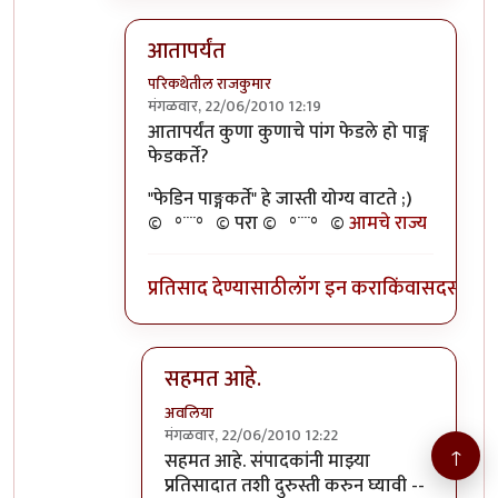
आतापर्यंत
परिकथेतील राजकुमार
मंगळवार, 22/06/2010 12:19
In reply to
>>तुमचेपण
by
अवलिया
आतापर्यंत कुणा कुणाचे पांग फेडले हो पाङ्ग
फेडकर्ते?
"फेडिन पाङ्गकर्ते" हे जास्ती योग्य वाटते ;)
©º°¨¨°º© परा ©º°¨¨°º©
आमचे राज्य
प्रतिसाद देण्यासाठी
लॉग इन करा
किंवा
सदस्य व्हा
सहमत आहे.
अवलिया
मंगळवार, 22/06/2010 12:22
↑
In reply to
आतापर्यंत
by
परिकथेतील राजकुमार
सहमत आहे. संपादकांनी माझ्या
प्रतिसादात तशी दुरुस्ती करुन घ्यावी --