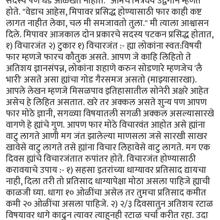
सदस्य पण धड ओळखत नाहीत." आमचे मित्रवर्य उद्वेगाने म्हणत
होते. "वेडाच आहेस, मिपावर प्रसिद्ध होण्यासाठी फार काही कष्ट
लागत नाहीत लेका, चल मी समजावतो तुला." मी त्याला आश्वासन
दिले. मिपावर आजकाल दोन प्रकारचे सदस्य पटकन प्रसिद्ध होतात,
१) विचारजंत २) टुकार १) विचारजंत :- ह्या लोकांना स्वत:विषयी
फार म्हणजे फारच कौतुक असते. आपण जे काहि लिहितो ते
अतिशय ज्ञानसंपन्न, लोकांना शहाणे करुन सोडणारे म्हणजेच 'लै
भारी' असते असा ह्यांचा गोड गैरसमज असतो (माझ्यासारखा).
आपले लेखन म्हणजे मिसळपाव इतिहासातील सोनेरी अक्षरे आहेत
असेच हे लिहित असतात. खरे तर अक्कल असते शुन्य पण आपण
फार मोठे ज्ञानी, सगळ्या विषयातली सगळी अक्कल असल्यासारखे
वागणे हे ह्यांचे गुण. आपण फार मोठे विचारवंत आहोत असे ह्यांना
वाटु लागते आणी मग जंत झालेल्या माणसला जसे सारखी साखर
खावेसे वाटु लागते तसे ह्यांना विचार लिहावेसे वाटु लागते. मग एक
दिवस ह्यांचे विचारजंतात रुपांतर होते. विचारजंत होण्यासाठी
करावयाचे उपाय :- १) सहसा इतरांच्या धाग्यावर प्रतिसाद द्यायचा
नाही, दिला तरी तो प्रतिसाद धाग्यापेक्षा मोठा असला पाहिजे ह्याची
काळजी घ्या. धागा १० ओळींचा असेल तर तुमचा प्रतिसाद कमीत
कमी २० ओळींचा असला पाहिजे. २) २/३ दिवसातुन अतिशय रटाळ
विषयावर धागे काढुन त्यावर त्याहुनही रटाळ चर्चा करीत रहा. उदा