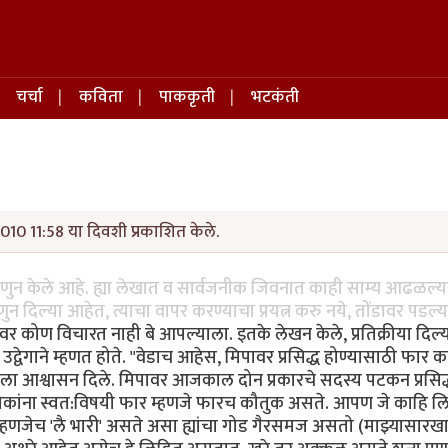
चर्चा
कविता
पाककृती
भटकंती
010 11:58 या दिवशी प्रकाशित केले.
हणुन केले आहे. ह्या लेखात व सार्वजनीक जिवनात काही साम्य आढळल्
ुन दिल्या आहेत, त्याचा वापर करण्याचा प्रयत्न करु नये, तोंडावर पडल्
िपावर कोण विचारत नाही बे आपल्याला. इतके लेखन केले, प्रतिक्रीया दिल
वेगाने म्हणत होते. "वेडाच आहेस, मिपावर प्रसिद्ध होण्यासाठी फार का
ला आश्वासन दिले. मिपावर आजकाल दोन प्रकारचे सदस्य पटकन प्रसिद
ा लोकांना स्वत:विषयी फार म्हणजे फारच कौतुक असते. आपण जे काहि लि
म्हणजेच 'लै भारी' असते असा ह्यांचा गोड गैरसमज असतो (माझ्यासारखा