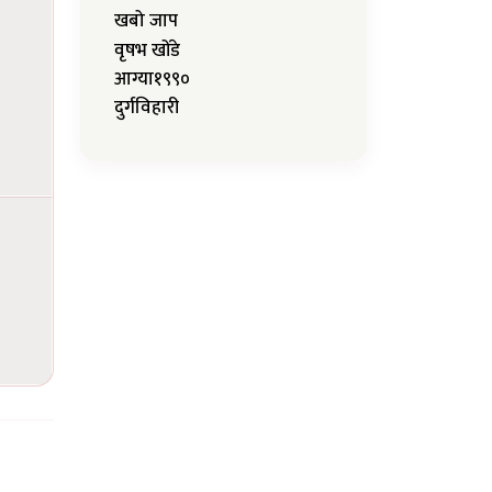
खबो जाप
वृषभ खोंडे
आग्या१९९०
दुर्गविहारी