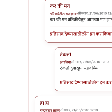
कर की मग
सोमवार, 21/06/2010 12
परिकथेतील राजकुमार
In reply to
विचारजंता
by
अवलिया
कर की मग प्रतिक्रीयेतुन. आमच्या पण 
प्रतिसाद देण्यासाठी
लॉग इन करा
किंवा
टंकतो
सोमवार, 21/06/2010 12:10
अवलिया
In reply to
कर की मग
by
परिकथ
टंकतो दुपारहुन --अवलिया
प्रतिसाद देण्यासाठी
लॉग इन कर
हा हा
सोमवार, 21/06/2010 12:10
चन्द्रशेखर सातव