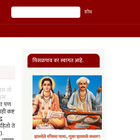
शोध
शोध
मिसळपाव वर स्वागत आहे.
यास तो
यास
्या पण
ही कष्ट
्ध
हितो ते
).