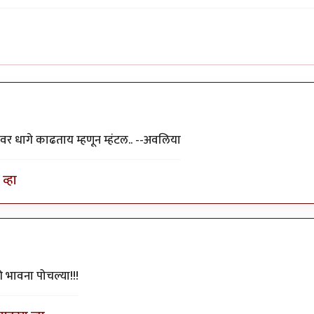
यावर धागे काढताय म्हणून म्हंटल.. --अवलिया
व्हा
की भावना पोचल्या!!!