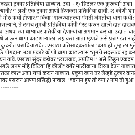
हड्या टुकार प्रतिक्रीया द्याव्यात. उदा :- १) 'हिटलर एक क्रुरकर्मा' अशा
ला त्यानी??" अशी एक टुकार आणी हिणकस प्रतिक्रीया द्यावी. २) कोणी '
 मोठे कधी होणार?" किंवा "पाळण्यातल्या गंमती जंमतींचा धागा कधी
े असल्याने, ते लगेच तुमची प्रतिक्रीया कॉपी पेस्ट करुन खाली दात दाखवण
 अथवा त्या धाग्यावर प्रतिक्रीया देणार्‍यांचा अपमान करावा. उदा :- 'ब
ाऊन धागा काढणार्‍याला 'लग्न करा आता म्हणजे असे प्रश्न पडत नाह
ीत प्रश्न विचारावेत. एखाद्या प्रतिसादकर्त्याला "काय हो तुम्हाला मुल
 योगदान' अशा प्रकारे कोणी धागा काढल्यास "तुमचे सदस्यत्व रद्द करु
ावे. एखाद्या सुंदर कथेवर "लाजवाब, अप्रतिम !" असे लिहुन एकदम
'अगले जनम मोहे बिटिया हि कीजो" वगैरे मालीकांना शिव्या देउन याव्यात
ला का?" अशा चर्चा करुन याव्यात. एकुण काय तर जेव्हडे टुकार वाग
वर पसरुन आपण प्रसिद्धी पावाल. "बदनाम हुए तो क्या ? नाम तो हुआ !!
-----------