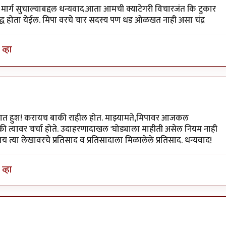
हा मार्ग सुचाल्याबद्दल धन्यवाद.आता आमची क्याटेगरी विचारजंत कि टुकार
िद्ध होता येईल. मिपा वरचे चार सदस्य पण धड ओळखत नाही असा चंद्र
व्हा
जोरात हुश! करायच बाकी राहील होत. माझ्यामते,मिपावर आजकल
 की त्यावर चर्चा होते. उदाहरणादाखल 'घोड्याला माहीती असेल नियम नाही
 काय त्या लेखावरचे प्रतिसाद व प्रतिसादाला मिळालेले प्रतिसाद. धन्यवाद!
व्हा