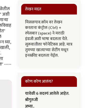
शाळेतील
लेखन मदत
?" अशी
ार्‍या
मिसळपाव.कॉम वर लेखन
ालविवाह
करताना कंट्रोल (Ctrl) +
ीत"
स्पेसबार (space) ने मराठी
े
इंग्रजी अशी भाषा बदलता येते.
न घ्या,
सुरूवातीला फोनेटिक्स आहे. मात्र
 खाली,
तुमच्या खात्याच्या सेटींग मधून
.
इनस्क्रीप्ट बदलता येईल.
ता
" -----
कोण कोण आलंय?
यावेळी 6 सदस्यं आलेले आहेत.
श्रीगुरुजी
अभ्या..