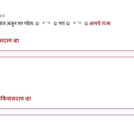
:09
ज्ञानात अजुन भर पडेल. ©º°¨¨°º© परा ©º°¨¨°º©
आमचे राज्य
सदस्य व्हा
ेतील राजकुमार
ा
किंवा
सदस्य व्हा