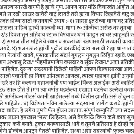
 अक्षरे आहेत असेच हे लिहित असतात. खरे तर अक्कल असते शुन्य 
सल्यासारखे वागणे हे ह्यांचे गुण. आपण फार मोठे विचारवंत आहोत अ
े सारखी साखर खावेसे वाटु लागते तसे ह्यांना विचार लिहावेसे वाटु ल
रजंत होण्यासाठी करावयाचे उपाय :- १) सहसा इतरांच्या धाग्यावर प्रत
मोठा असला पाहिजे ह्याची काळजी घ्या. धागा १० ओळींचा असेल तर तुमचा
२/३ दिवसातुन अतिशय रटाळ विषयावर धागे काढुन त्यावर त्याहुनही 
वाह. २) समाजातील महिलेचे स्थान व अबलांच्या रक्षणासाठी सरकारी कायद
फायदे. ४) भजनलाल ह्यांची पुढील कारकीर्द काय असावी ? ह्या धाग्यात
 नेत्यांची वाक्ये, पुस्तकातील संदर्भ गुगलुन गुगलुन लिहित रहावे. ए
य अभ्यासु लेख." "नेहमीप्रमाणेच कसदार व सुंदर लेखन." अशा प्रतिक्र
लीच पाहिजेत. दुसर्‍या सदस्यानी दिलेली माहिती आपण दिल्यासारखा आ
९८७ साली पवारांनी हा नियम आंमलात आणला, त्याला महाजन ह्यांनी अनुम
 "खरे तर हि कल्पना महाजनांची पण 'वाईज थिंक्स अलाईक' असे काहिस
७ साल होते ते (मग त्या वर्षात घडलेल्या एखाद्या घटनेचा उल्लेख करा
 अमेरीकन मोटर्स कंपनी ख्राईसलर्स मध्ये विलीन झाली) असे ठोकुन द्य
पाहिजेत. ४) विशेषत: नविन आलेल्या सदस्यांना 'टार्गेट' करावे. ह्यांनी
ाद' द्यावेत. हे लगेच तुमचे फॅन होउन जातात. संपुर्ण कम्युनिटी ज्या सदस्
ाग्यावर जाउन हमखास "मस्त लिहिलय, असे वेगवेगळे विषय कसे काय सु
टुकार' कसे बनावे. टुकार बनण्यासाठी धागे व तुमचे प्रतिसाद हे दोन्ही 
ोकांनी डोकीच आपटुन घेतली पाहिजेत. सध्या अशा सदस्यांची फुल्ल चल