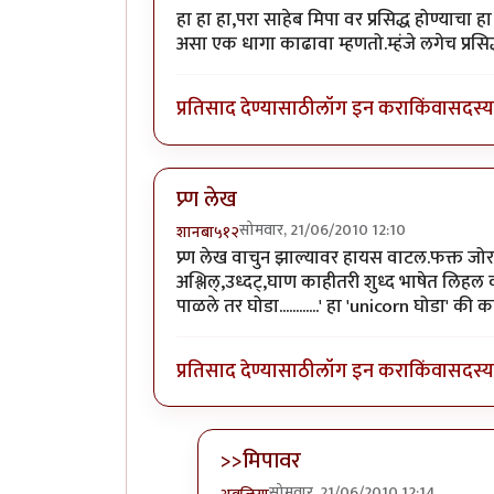
हा हा हा,परा साहेब मिपा वर प्रसिद्ध होण्याचा 
असा एक धागा काढावा म्हणतो.म्हंजे लगेच प्रस
प्रतिसाद देण्यासाठी
लॉग इन करा
किंवा
सदस्य 
प्र्ण लेख
सोमवार, 21/06/2010 12:10
शानबा५१२
प्र्ण लेख वाचुन झाल्यावर हायस वाटल.फक्त 
अश्लिल्,उध्दट्,घाण काहीतरी शुध्द भाषेत लिहल
पाळले तर घोडा............' हा 'unicorn घोडा' की
प्रतिसाद देण्यासाठी
लॉग इन करा
किंवा
सदस्य 
>>मिपावर
सोमवार, 21/06/2010 12:14