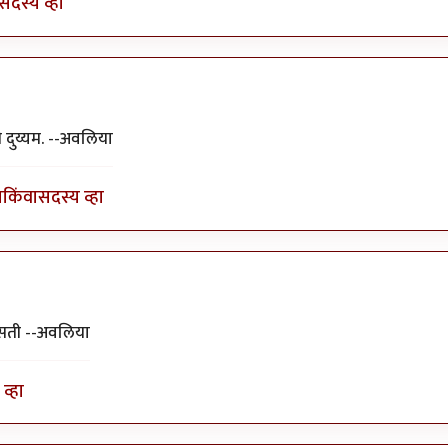
सदस्य व्हा
ा५१२
 दुय्यम. --अवलिया
ा
किंवा
सदस्य व्हा
असती --अवलिया
व्हा