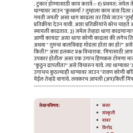
. टुकार होण्यासाठी काय करावे :- १) प्रथमत: जमेल तेव्
धाग्यावर जाउन "क्रुरकर्मा ? तुम्हाला काय त्रास दि
गमती जमती' असा धाग काढला तर तिथे जाउन "तुम्ही
प्रतिक्रीया देउन यावी. अशा प्रतिक्रीयांचे बरेच चाहत
स्मायली काढतात. ३) जमेल तेव्हडा धागा काढणार्‍याचा
आणी कायदा' असा धागा कोणी काढला की लगेच तिथे ज
अथवा " तुमचा बालविवाह मोडला होता का हो?" असे कुच्छ
किती?" असा हलकट प्रश्न विचारावा. 'मिपासाठी आपले
उपकार होतील' असा एक उगाच हिणकस टोमणा मारुन य
"कुठुन ढापलीत?" असे विचारुन यावे. त्या धाग्यावर 
उगाचच कुठल्याही धाग्यावर जाउन "रावण कोणी बघित
येईल तेव्हडे वागावे. लवकरच आपली (अप)किर्ती मिपा
-------------------------------------------------------
लेखनविषय:
कला
संस्कृती
वावर
विनोद