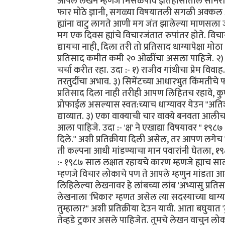
आपले लेखन म्हणजे मिसळपाव इतिहासातील सोनेरी
फार मोठे ज्ञानी, सगळ्या विषयातली सगळी अक्कल अ
ह्यांना वाटु लागते आणी मग जंत झालेल्या माणसला जस
मग एक दिवस ह्यांचे विचारजंतात रुपांतर होते. विचा
द्यायचा नाही, दिला तरी तो प्रतिसाद धाग्यापेक्षा 
प्रतिसाद कमीत कमी २० ओळींचा असला पाहिजे. २) 
चर्चा करीत रहा. उदा :- १) राजीव गांधीचा प्रेम वि
तरतुदींचा अभाव. ३) सिमेंटच्या आधारभुत किंमतीचे 
प्रतिसाद दिला नाही तरीही आपण लिहितच रहावे, कुण्या
प्रोफाईल असल्यास स्वत:च्याच धाग्यावर येउन "अतिश
द्याव्यात. ३) एका वाक्याची चार वाक्ये बनवता आ
आला पाहिजे. उदा :- 'क्ष' ने एखाद्या विषयावर " १
दिले." अशी प्रतिक्रीया दिली असेल, तर आपण लगेच
ती कल्पना आधी मांडण्याचा मान पवारांनी घेतला, १९८
:- १९८७ साल लक्षात रहायचे कारण म्हणजे ह्याच साली
म्हणजे विचार लोकाचे पण ते आपले म्हणुन मांडता आले 
लिहिलेल्या लेखनावर हे लांबच्या लांब 'अभ्यासु प्रतिस
लेखनाला 'भिकार' म्हणत असेल त्या सदस्याच्या ध
तुम्हाला?" अशी प्रतिक्रीया देउन यावी. आता बघुयात '
तेव्हडे टुकार असले पाहिजेत. तुमचे लेखन वाचुन ल