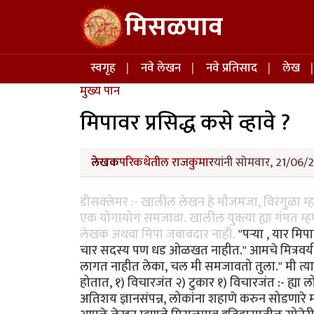
Skip to main content
मिसळपाव
Main navigation
स्वगृह
नवे लेखन
नवे प्रतिसाद
लेख
मुख्य पान
मिपावर प्रसिद्ध कसे व्हावे ?
लेखक
परिकथेतील राजकुमार
यांनी सोमवार, 21/06/2
डीसक्लेमर :- खालील लेखन हे मौजमजा, विरंगुळा म्
एक योगायोग समजावा. खालील युक्त्या ह्या गंमत म्हण
लेखक अथवा मिपा जबाबदार नाही.
"पर्‍या , यार म
चार सदस्य पण धड ओळखत नाहीत." आमचे मित्रवर्य उद्
लागत नाहीत लेका, चल मी समजावतो तुला." मी त्या
होतात, १) विचारजंत २) टुकार १) विचारजंत :- ह्य
अतिशय ज्ञानसंपन्न, लोकांना शहाणे करुन सोडणारे 