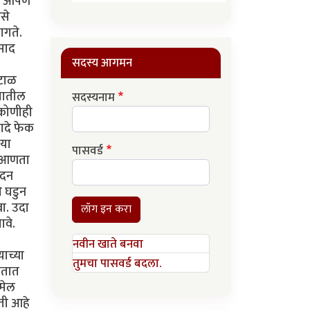
पण आपण
से
ागते.
िसाद
सदस्य आगमन
रटाळ
्यातील
सदस्यनाम
 कोणीही
खादे फेक
ीया
पासवर्ड
व आणता
ोदन
े घडुन
वा. उदा
लॉग इन करा
ावे.
नवीन खाते बनवा
याच्या
तुमचा पासवर्ड बदला.
चतात
जमेल
ती आहे