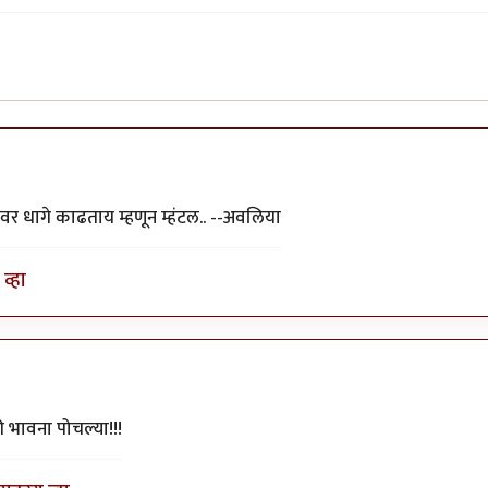
यावर धागे काढताय म्हणून म्हंटल.. --अवलिया
व्हा
की भावना पोचल्या!!!