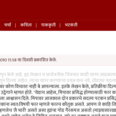
चर्चा
कविता
पाककृती
भटकंती
010 11:58 या दिवशी प्रकाशित केले.
हणुन केले आहे. ह्या लेखात व सार्वजनीक जिवनात काही साम्य आढळल्
ुन दिल्या आहेत, त्याचा वापर करण्याचा प्रयत्न करु नये, तोंडावर पडल्
िपावर कोण विचारत नाही बे आपल्याला. इतके लेखन केले, प्रतिक्रीया दिल
वेगाने म्हणत होते. "वेडाच आहेस, मिपावर प्रसिद्ध होण्यासाठी फार का
ला आश्वासन दिले. मिपावर आजकाल दोन प्रकारचे सदस्य पटकन प्रसिद
ा लोकांना स्वत:विषयी फार म्हणजे फारच कौतुक असते. आपण जे काहि लि
म्हणजेच 'लै भारी' असते असा ह्यांचा गोड गैरसमज असतो (माझ्यासारखा