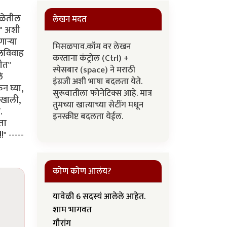
शाळेतील
लेखन मदत
?" अशी
ार्‍या
मिसळपाव.कॉम वर लेखन
ालविवाह
करताना कंट्रोल (Ctrl) +
ीत"
स्पेसबार (space) ने मराठी
े
इंग्रजी अशी भाषा बदलता येते.
न घ्या,
सुरूवातीला फोनेटिक्स आहे. मात्र
 खाली,
तुमच्या खात्याच्या सेटींग मधून
.
इनस्क्रीप्ट बदलता येईल.
ता
" -----
कोण कोण आलंय?
यावेळी 6 सदस्यं आलेले आहेत.
शाम भागवत
गौरांग