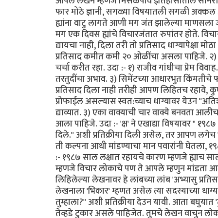
आपले लेखन म्हणजे मिसळपाव इतिहासातील सोनेरी
फार मोठे ज्ञानी, सगळ्या विषयातली सगळी अक्कल अ
ह्यांना वाटु लागते आणी मग जंत झालेल्या माणसला जस
मग एक दिवस ह्यांचे विचारजंतात रुपांतर होते. विचा
द्यायचा नाही, दिला तरी तो प्रतिसाद धाग्यापेक्षा 
प्रतिसाद कमीत कमी २० ओळींचा असला पाहिजे. २) 
चर्चा करीत रहा. उदा :- १) राजीव गांधीचा प्रेम वि
तरतुदींचा अभाव. ३) सिमेंटच्या आधारभुत किंमतीचे 
प्रतिसाद दिला नाही तरीही आपण लिहितच रहावे, कुण्या
प्रोफाईल असल्यास स्वत:च्याच धाग्यावर येउन "अतिश
द्याव्यात. ३) एका वाक्याची चार वाक्ये बनवता आ
आला पाहिजे. उदा :- 'क्ष' ने एखाद्या विषयावर " १
दिले." अशी प्रतिक्रीया दिली असेल, तर आपण लगेच
ती कल्पना आधी मांडण्याचा मान पवारांनी घेतला, १९८
:- १९८७ साल लक्षात रहायचे कारण म्हणजे ह्याच साली
म्हणजे विचार लोकाचे पण ते आपले म्हणुन मांडता आले 
लिहिलेल्या लेखनावर हे लांबच्या लांब 'अभ्यासु प्रतिस
लेखनाला 'भिकार' म्हणत असेल त्या सदस्याच्या ध
तुम्हाला?" अशी प्रतिक्रीया देउन यावी. आता बघुयात '
तेव्हडे टुकार असले पाहिजेत. तुमचे लेखन वाचुन ल