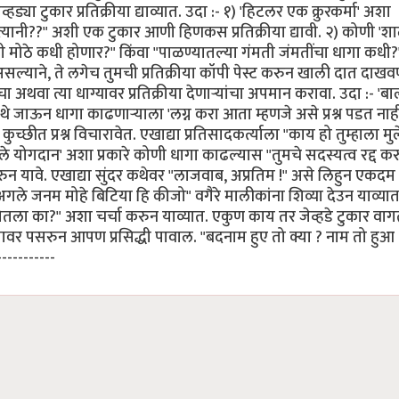
हड्या टुकार प्रतिक्रीया द्याव्यात. उदा :- १) 'हिटलर एक क्रुरकर्मा' अशा
ला त्यानी??" अशी एक टुकार आणी हिणकस प्रतिक्रीया द्यावी. २) कोणी '
 मोठे कधी होणार?" किंवा "पाळण्यातल्या गंमती जंमतींचा धागा कधी
े असल्याने, ते लगेच तुमची प्रतिक्रीया कॉपी पेस्ट करुन खाली दात दाखवण
 अथवा त्या धाग्यावर प्रतिक्रीया देणार्‍यांचा अपमान करावा. उदा :- 'ब
ाऊन धागा काढणार्‍याला 'लग्न करा आता म्हणजे असे प्रश्न पडत नाह
ीत प्रश्न विचारावेत. एखाद्या प्रतिसादकर्त्याला "काय हो तुम्हाला मुल
 योगदान' अशा प्रकारे कोणी धागा काढल्यास "तुमचे सदस्यत्व रद्द करु
ावे. एखाद्या सुंदर कथेवर "लाजवाब, अप्रतिम !" असे लिहुन एकदम
'अगले जनम मोहे बिटिया हि कीजो" वगैरे मालीकांना शिव्या देउन याव्यात
ला का?" अशा चर्चा करुन याव्यात. एकुण काय तर जेव्हडे टुकार वाग
वर पसरुन आपण प्रसिद्धी पावाल. "बदनाम हुए तो क्या ? नाम तो हुआ !!
-----------