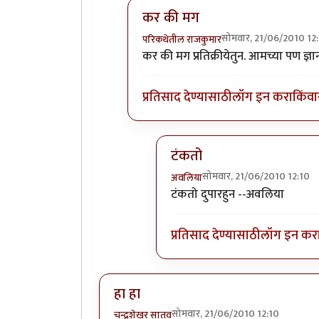
कर की मग
सोमवार, 21/06/2010 12
परिकथेतील राजकुमार
In reply to
विचारजंता
by
अवलिया
कर की मग प्रतिक्रीयेतुन. आमच्या पण 
प्रतिसाद देण्यासाठी
लॉग इन करा
किंवा
टंकतो
सोमवार, 21/06/2010 12:10
अवलिया
In reply to
कर की मग
by
परिकथ
टंकतो दुपारहुन --अवलिया
प्रतिसाद देण्यासाठी
लॉग इन कर
हा हा
सोमवार, 21/06/2010 12:10
चन्द्रशेखर सातव