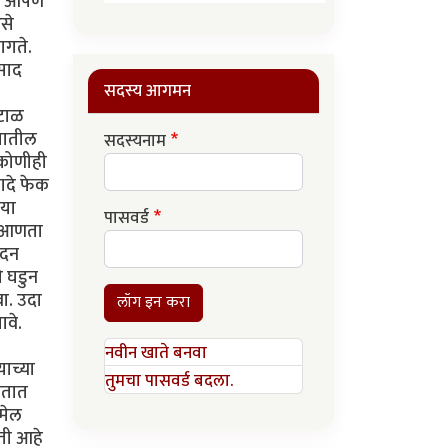
पण आपण
से
ागते.
िसाद
सदस्य आगमन
रटाळ
्यातील
सदस्यनाम
 कोणीही
खादे फेक
ीया
पासवर्ड
व आणता
ोदन
े घडुन
वा. उदा
लॉग इन करा
ावे.
नवीन खाते बनवा
याच्या
तुमचा पासवर्ड बदला.
चतात
जमेल
ती आहे