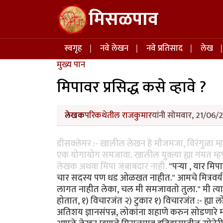
Skip to main content
मिसळपाव
Main navigation
स्वगृह
नवे लेखन
नवे प्रतिसाद
लेख
मुख्य पान
मिपावर प्रसिद्ध कसे व्हावे ?
लेखक
परिकथेतील राजकुमार
यांनी सोमवार, 21/06/2
डीसक्लेमर :- खालील लेखन हे मौजमजा, विरंगुळा म्
एक योगायोग समजावा. खालील युक्त्या ह्या गंमत म्हण
लेखक अथवा मिपा जबाबदार नाही.
"पर्‍या , यार म
चार सदस्य पण धड ओळखत नाहीत." आमचे मित्रवर्य उद्
लागत नाहीत लेका, चल मी समजावतो तुला." मी त्या
होतात, १) विचारजंत २) टुकार १) विचारजंत :- ह्य
अतिशय ज्ञानसंपन्न, लोकांना शहाणे करुन सोडणारे 