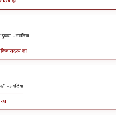
सदस्य व्हा
ा५१२
 दुय्यम. --अवलिया
ा
किंवा
सदस्य व्हा
असती --अवलिया
व्हा