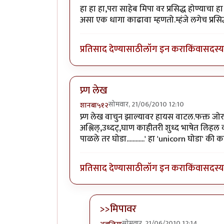
हा हा हा,परा साहेब मिपा वर प्रसिद्ध होण्याचा 
असा एक धागा काढावा म्हणतो.म्हंजे लगेच प्रस
प्रतिसाद देण्यासाठी
लॉग इन करा
किंवा
सदस्य 
प्र्ण लेख
सोमवार, 21/06/2010 12:10
शानबा५१२
प्र्ण लेख वाचुन झाल्यावर हायस वाटल.फक्त 
अश्लिल्,उध्दट्,घाण काहीतरी शुध्द भाषेत लिहल
पाळले तर घोडा............' हा 'unicorn घोडा' की
प्रतिसाद देण्यासाठी
लॉग इन करा
किंवा
सदस्य 
>>मिपावर
सोमवार, 21/06/2010 12:14