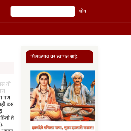
शोध
शोध
मिसळपाव वर स्वागत आहे.
यास तो
यास
्या पण
ही कष्ट
्ध
हितो ते
).