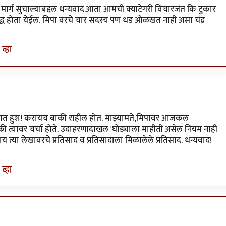
हा मार्ग सुचाल्याबद्दल धन्यवाद.आता आमची क्याटेगरी विचारजंत कि टुकार
िद्ध होता येईल. मिपा वरचे चार सदस्य पण धड ओळखत नाही असा चंद्र
व्हा
जोरात हुश! करायच बाकी राहील होत. माझ्यामते,मिपावर आजकल
 की त्यावर चर्चा होते. उदाहरणादाखल 'घोड्याला माहीती असेल नियम नाही
 काय त्या लेखावरचे प्रतिसाद व प्रतिसादाला मिळालेले प्रतिसाद. धन्यवाद!
व्हा