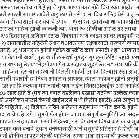
 अक्षरे आहेत असेच हे लिहित असतात. खरे तर अक्कल असते शुन्य 
सल्यासारखे वागणे हे ह्यांचे गुण. आपण फार मोठे विचारवंत आहोत अ
े सारखी साखर खावेसे वाटु लागते तसे ह्यांना विचार लिहावेसे वाटु ल
रजंत होण्यासाठी करावयाचे उपाय :- १) सहसा इतरांच्या धाग्यावर प्रत
मोठा असला पाहिजे ह्याची काळजी घ्या. धागा १० ओळींचा असेल तर तुमचा
२/३ दिवसातुन अतिशय रटाळ विषयावर धागे काढुन त्यावर त्याहुनही 
वाह. २) समाजातील महिलेचे स्थान व अबलांच्या रक्षणासाठी सरकारी कायद
फायदे. ४) भजनलाल ह्यांची पुढील कारकीर्द काय असावी ? ह्या धाग्यात
 नेत्यांची वाक्ये, पुस्तकातील संदर्भ गुगलुन गुगलुन लिहित रहावे. ए
य अभ्यासु लेख." "नेहमीप्रमाणेच कसदार व सुंदर लेखन." अशा प्रतिक्र
लीच पाहिजेत. दुसर्‍या सदस्यानी दिलेली माहिती आपण दिल्यासारखा आ
९८७ साली पवारांनी हा नियम आंमलात आणला, त्याला महाजन ह्यांनी अनुम
 "खरे तर हि कल्पना महाजनांची पण 'वाईज थिंक्स अलाईक' असे काहिस
७ साल होते ते (मग त्या वर्षात घडलेल्या एखाद्या घटनेचा उल्लेख करा
 अमेरीकन मोटर्स कंपनी ख्राईसलर्स मध्ये विलीन झाली) असे ठोकुन द्य
पाहिजेत. ४) विशेषत: नविन आलेल्या सदस्यांना 'टार्गेट' करावे. ह्यांनी
ाद' द्यावेत. हे लगेच तुमचे फॅन होउन जातात. संपुर्ण कम्युनिटी ज्या सदस्
ाग्यावर जाउन हमखास "मस्त लिहिलय, असे वेगवेगळे विषय कसे काय सु
टुकार' कसे बनावे. टुकार बनण्यासाठी धागे व तुमचे प्रतिसाद हे दोन्ही 
ोकांनी डोकीच आपटुन घेतली पाहिजेत. सध्या अशा सदस्यांची फुल्ल चल