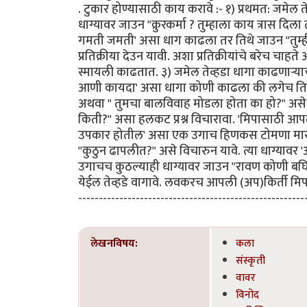
. टुकार होण्यासाठी काय करावे :- १) प्रथमत: जमेल तेव्
धाग्यावर जाउन "क्रुरकर्मा ? तुम्हाला काय त्रास दि
गमती जमती' असा धाग काढला तर तिथे जाउन "तुम्ही
प्रतिक्रीया देउन यावी. अशा प्रतिक्रीयांचे बरेच चाहत
स्मायली काढतात. ३) जमेल तेव्हडा धागा काढणार्‍याचा
आणी कायदा' असा धागा कोणी काढला की लगेच तिथे ज
अथवा " तुमचा बालविवाह मोडला होता का हो?" असे कुच्छ
किती?" असा हलकट प्रश्न विचारावा. 'मिपासाठी आपले
उपकार होतील' असा एक उगाच हिणकस टोमणा मारुन य
"कुठुन ढापलीत?" असे विचारुन यावे. त्या धाग्यावर 
उगाचच कुठल्याही धाग्यावर जाउन "रावण कोणी बघित
येईल तेव्हडे वागावे. लवकरच आपली (अप)किर्ती मिपा
-------------------------------------------------------
लेखनविषय:
कला
संस्कृती
वावर
विनोद