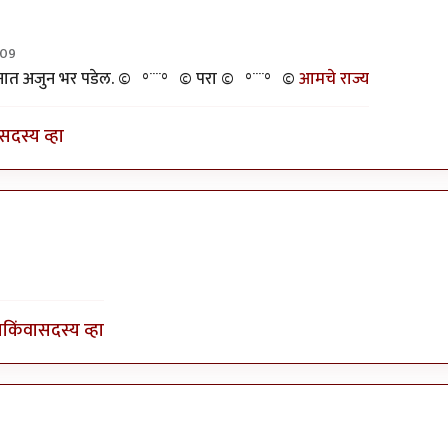
:09
ज्ञानात अजुन भर पडेल. ©º°¨¨°º© परा ©º°¨¨°º©
आमचे राज्य
सदस्य व्हा
ेतील राजकुमार
ा
किंवा
सदस्य व्हा