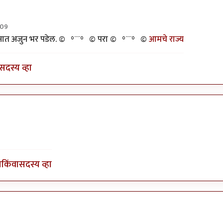
:09
ज्ञानात अजुन भर पडेल. ©º°¨¨°º© परा ©º°¨¨°º©
आमचे राज्य
सदस्य व्हा
ेतील राजकुमार
ा
किंवा
सदस्य व्हा