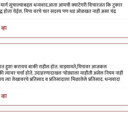
हा मार्ग सुचाल्याबद्दल धन्यवाद.आता आमची क्याटेगरी विचारजंत कि टुकार
िद्ध होता येईल. मिपा वरचे चार सदस्य पण धड ओळखत नाही असा चंद्र
व्हा
जोरात हुश! करायच बाकी राहील होत. माझ्यामते,मिपावर आजकल
 की त्यावर चर्चा होते. उदाहरणादाखल 'घोड्याला माहीती असेल नियम नाही
 काय त्या लेखावरचे प्रतिसाद व प्रतिसादाला मिळालेले प्रतिसाद. धन्यवाद!
व्हा