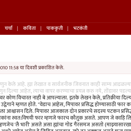
चर्चा
कविता
पाककृती
भटकंती
010 11:58 या दिवशी प्रकाशित केले.
हणुन केले आहे. ह्या लेखात व सार्वजनीक जिवनात काही साम्य आढळल्
ुन दिल्या आहेत, त्याचा वापर करण्याचा प्रयत्न करु नये, तोंडावर पडल्
िपावर कोण विचारत नाही बे आपल्याला. इतके लेखन केले, प्रतिक्रीया दिल
वेगाने म्हणत होते. "वेडाच आहेस, मिपावर प्रसिद्ध होण्यासाठी फार का
ला आश्वासन दिले. मिपावर आजकाल दोन प्रकारचे सदस्य पटकन प्रसिद
ा लोकांना स्वत:विषयी फार म्हणजे फारच कौतुक असते. आपण जे काहि लि
म्हणजेच 'लै भारी' असते असा ह्यांचा गोड गैरसमज असतो (माझ्यासारखा