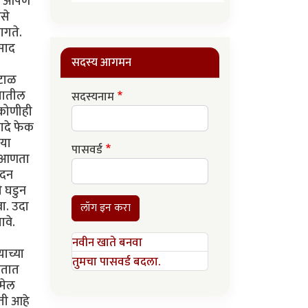
पण आपण
से
ागते.
िसाद
सदस्य आगमन
रटाळ
्यातील
सदस्यनाम
 कोणीही
खादे फेक
ीया
पासवर्ड
व आणता
ोदन
े घडुन
वा. उदा
लॉग इन करा
ावे.
नवीन खाते बनवा
याच्या
तुमचा पासवर्ड बदला.
चतात
जमेल
ती आहे