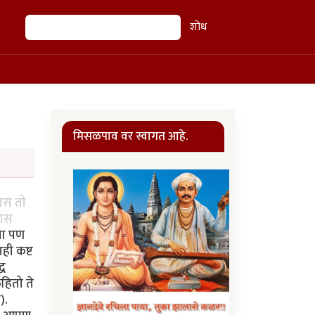
शोध
शोध
मिसळपाव वर स्वागत आहे.
यास तो
यास
्या पण
ही कष्ट
्ध
हितो ते
).