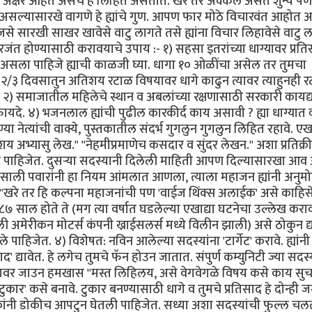
 अक्षरे आहेत असेच हे लिहित असतात. खरे तर अक्कल असते शुन्य 
सल्यासारखे वागणे हे ह्यांचे गुण. आपण फार मोठे विचारवंत आहोत अ
े सारखी साखर खावेसे वाटु लागते तसे ह्यांना विचार लिहावेसे वाटु ल
रजंत होण्यासाठी करावयाचे उपाय :- १) सहसा इतरांच्या धाग्यावर प्रत
मोठा असला पाहिजे ह्याची काळजी घ्या. धागा १० ओळींचा असेल तर तुमचा
२/३ दिवसातुन अतिशय रटाळ विषयावर धागे काढुन त्यावर त्याहुनही 
वाह. २) समाजातील महिलेचे स्थान व अबलांच्या रक्षणासाठी सरकारी कायद
फायदे. ४) भजनलाल ह्यांची पुढील कारकीर्द काय असावी ? ह्या धाग्यात
 नेत्यांची वाक्ये, पुस्तकातील संदर्भ गुगलुन गुगलुन लिहित रहावे. ए
य अभ्यासु लेख." "नेहमीप्रमाणेच कसदार व सुंदर लेखन." अशा प्रतिक्र
लीच पाहिजेत. दुसर्‍या सदस्यानी दिलेली माहिती आपण दिल्यासारखा आ
९८७ साली पवारांनी हा नियम आंमलात आणला, त्याला महाजन ह्यांनी अनुम
 "खरे तर हि कल्पना महाजनांची पण 'वाईज थिंक्स अलाईक' असे काहिस
७ साल होते ते (मग त्या वर्षात घडलेल्या एखाद्या घटनेचा उल्लेख करा
 अमेरीकन मोटर्स कंपनी ख्राईसलर्स मध्ये विलीन झाली) असे ठोकुन द्य
पाहिजेत. ४) विशेषत: नविन आलेल्या सदस्यांना 'टार्गेट' करावे. ह्यांनी
ाद' द्यावेत. हे लगेच तुमचे फॅन होउन जातात. संपुर्ण कम्युनिटी ज्या सदस्
ाग्यावर जाउन हमखास "मस्त लिहिलय, असे वेगवेगळे विषय कसे काय सु
टुकार' कसे बनावे. टुकार बनण्यासाठी धागे व तुमचे प्रतिसाद हे दोन्ही 
ोकांनी डोकीच आपटुन घेतली पाहिजेत. सध्या अशा सदस्यांची फुल्ल चल