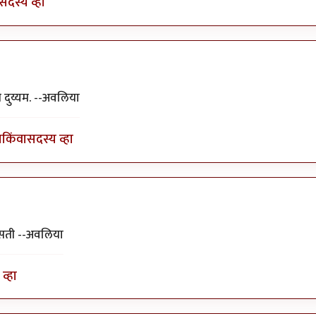
सदस्य व्हा
ा५१२
 दुय्यम. --अवलिया
ा
किंवा
सदस्य व्हा
असती --अवलिया
व्हा