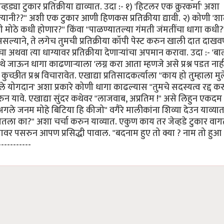
हड्या टुकार प्रतिक्रीया द्याव्यात. उदा :- १) 'हिटलर एक क्रुरकर्मा' अशा
ला त्यानी??" अशी एक टुकार आणी हिणकस प्रतिक्रीया द्यावी. २) कोणी '
 मोठे कधी होणार?" किंवा "पाळण्यातल्या गंमती जंमतींचा धागा कधी
े असल्याने, ते लगेच तुमची प्रतिक्रीया कॉपी पेस्ट करुन खाली दात दाखवण
 अथवा त्या धाग्यावर प्रतिक्रीया देणार्‍यांचा अपमान करावा. उदा :- 'ब
ाऊन धागा काढणार्‍याला 'लग्न करा आता म्हणजे असे प्रश्न पडत नाह
ीत प्रश्न विचारावेत. एखाद्या प्रतिसादकर्त्याला "काय हो तुम्हाला मुल
 योगदान' अशा प्रकारे कोणी धागा काढल्यास "तुमचे सदस्यत्व रद्द करु
ावे. एखाद्या सुंदर कथेवर "लाजवाब, अप्रतिम !" असे लिहुन एकदम
'अगले जनम मोहे बिटिया हि कीजो" वगैरे मालीकांना शिव्या देउन याव्यात
ला का?" अशा चर्चा करुन याव्यात. एकुण काय तर जेव्हडे टुकार वाग
वर पसरुन आपण प्रसिद्धी पावाल. "बदनाम हुए तो क्या ? नाम तो हुआ !!
-----------