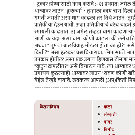
. टुकार होण्यासाठी काय करावे :- १) प्रथमत: जमेल तेव्
धाग्यावर जाउन "क्रुरकर्मा ? तुम्हाला काय त्रास दि
गमती जमती' असा धाग काढला तर तिथे जाउन "तुम्ही
प्रतिक्रीया देउन यावी. अशा प्रतिक्रीयांचे बरेच चाहत
स्मायली काढतात. ३) जमेल तेव्हडा धागा काढणार्‍याचा
आणी कायदा' असा धागा कोणी काढला की लगेच तिथे ज
अथवा " तुमचा बालविवाह मोडला होता का हो?" असे कुच्छ
किती?" असा हलकट प्रश्न विचारावा. 'मिपासाठी आपले
उपकार होतील' असा एक उगाच हिणकस टोमणा मारुन य
"कुठुन ढापलीत?" असे विचारुन यावे. त्या धाग्यावर 
उगाचच कुठल्याही धाग्यावर जाउन "रावण कोणी बघित
येईल तेव्हडे वागावे. लवकरच आपली (अप)किर्ती मिपा
-------------------------------------------------------
लेखनविषय:
कला
संस्कृती
वावर
विनोद