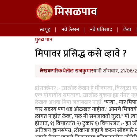
Skip to main content
मिसळपाव
Main navigation
स्वगृह
नवे लेखन
नवे प्रतिसाद
लेख
मुख्य पान
मिपावर प्रसिद्ध कसे व्हावे ?
लेखक
परिकथेतील राजकुमार
यांनी सोमवार, 21/06/2
डीसक्लेमर :- खालील लेखन हे मौजमजा, विरंगुळा म्
एक योगायोग समजावा. खालील युक्त्या ह्या गंमत म्हण
लेखक अथवा मिपा जबाबदार नाही.
"पर्‍या , यार म
चार सदस्य पण धड ओळखत नाहीत." आमचे मित्रवर्य उद्
लागत नाहीत लेका, चल मी समजावतो तुला." मी त्या
होतात, १) विचारजंत २) टुकार १) विचारजंत :- ह्य
अतिशय ज्ञानसंपन्न, लोकांना शहाणे करुन सोडणारे 