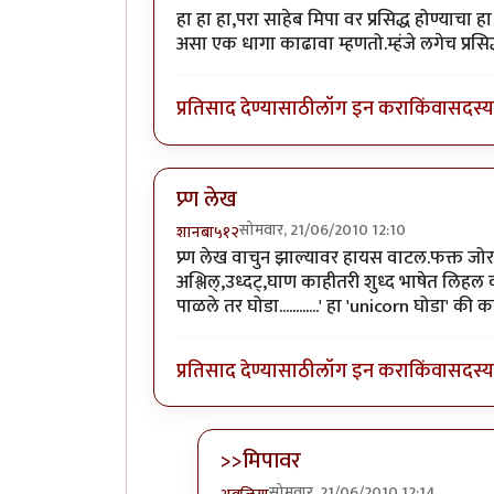
हा हा हा,परा साहेब मिपा वर प्रसिद्ध होण्याचा 
असा एक धागा काढावा म्हणतो.म्हंजे लगेच प्रस
प्रतिसाद देण्यासाठी
लॉग इन करा
किंवा
सदस्य 
प्र्ण लेख
सोमवार, 21/06/2010 12:10
शानबा५१२
प्र्ण लेख वाचुन झाल्यावर हायस वाटल.फक्त 
अश्लिल्,उध्दट्,घाण काहीतरी शुध्द भाषेत लिहल
पाळले तर घोडा............' हा 'unicorn घोडा' की
प्रतिसाद देण्यासाठी
लॉग इन करा
किंवा
सदस्य 
>>मिपावर
सोमवार, 21/06/2010 12:14