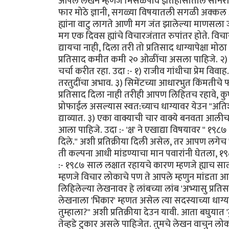
आपले लेखन म्हणजे मिसळपाव इतिहासातील सोनेरी
फार मोठे ज्ञानी, सगळ्या विषयातली सगळी अक्कल अ
ह्यांना वाटु लागते आणी मग जंत झालेल्या माणसला जस
मग एक दिवस ह्यांचे विचारजंतात रुपांतर होते. विचा
द्यायचा नाही, दिला तरी तो प्रतिसाद धाग्यापेक्षा 
प्रतिसाद कमीत कमी २० ओळींचा असला पाहिजे. २) 
चर्चा करीत रहा. उदा :- १) राजीव गांधीचा प्रेम वि
तरतुदींचा अभाव. ३) सिमेंटच्या आधारभुत किंमतीचे 
प्रतिसाद दिला नाही तरीही आपण लिहितच रहावे, कुण्या
प्रोफाईल असल्यास स्वत:च्याच धाग्यावर येउन "अतिश
द्याव्यात. ३) एका वाक्याची चार वाक्ये बनवता आ
आला पाहिजे. उदा :- 'क्ष' ने एखाद्या विषयावर " १
दिले." अशी प्रतिक्रीया दिली असेल, तर आपण लगेच
ती कल्पना आधी मांडण्याचा मान पवारांनी घेतला, १९८
:- १९८७ साल लक्षात रहायचे कारण म्हणजे ह्याच साली
म्हणजे विचार लोकाचे पण ते आपले म्हणुन मांडता आले 
लिहिलेल्या लेखनावर हे लांबच्या लांब 'अभ्यासु प्रतिस
लेखनाला 'भिकार' म्हणत असेल त्या सदस्याच्या ध
तुम्हाला?" अशी प्रतिक्रीया देउन यावी. आता बघुयात '
तेव्हडे टुकार असले पाहिजेत. तुमचे लेखन वाचुन ल