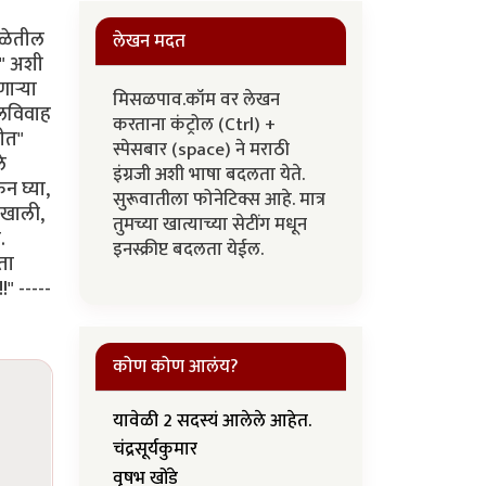
शाळेतील
लेखन मदत
?" अशी
ार्‍या
मिसळपाव.कॉम वर लेखन
ालविवाह
करताना कंट्रोल (Ctrl) +
ीत"
स्पेसबार (space) ने मराठी
े
इंग्रजी अशी भाषा बदलता येते.
न घ्या,
सुरूवातीला फोनेटिक्स आहे. मात्र
 खाली,
तुमच्या खात्याच्या सेटींग मधून
.
इनस्क्रीप्ट बदलता येईल.
ता
" -----
कोण कोण आलंय?
यावेळी 2 सदस्यं आलेले आहेत.
चंद्रसूर्यकुमार
वृषभ खोंडे