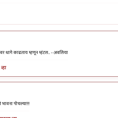
यावर धागे काढताय म्हणून म्हंटल.. --अवलिया
व्हा
की भावना पोचल्या!!!