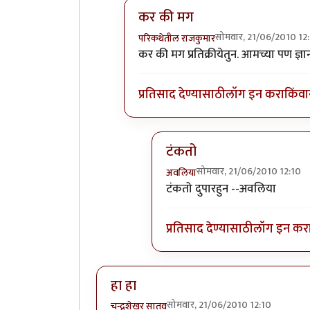
कर की मग
सोमवार, 21/06/2010 12
परिकथेतील राजकुमार
In reply to
विचारजंता
by
अवलिया
कर की मग प्रतिक्रीयेतुन. आमच्या पण 
प्रतिसाद देण्यासाठी
लॉग इन करा
किंवा
टंकतो
सोमवार, 21/06/2010 12:10
अवलिया
In reply to
कर की मग
by
परिकथ
टंकतो दुपारहुन --अवलिया
प्रतिसाद देण्यासाठी
लॉग इन कर
हा हा
सोमवार, 21/06/2010 12:10
चन्द्रशेखर सातव