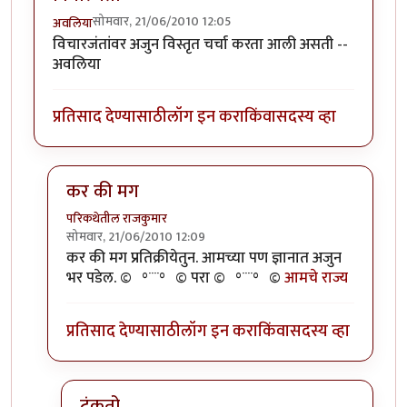
सोमवार, 21/06/2010 12:05
अवलिया
विचारजंतांवर अजुन विस्तृत चर्चा करता आली असती --
अवलिया
प्रतिसाद देण्यासाठी
लॉग इन करा
किंवा
सदस्य व्हा
कर की मग
परिकथेतील राजकुमार
सोमवार, 21/06/2010 12:09
In reply to
विचारजंता
by
अवलिया
कर की मग प्रतिक्रीयेतुन. आमच्या पण ज्ञानात अजुन
भर पडेल. ©º°¨¨°º© परा ©º°¨¨°º©
आमचे राज्य
प्रतिसाद देण्यासाठी
लॉग इन करा
किंवा
सदस्य व्हा
टंकतो