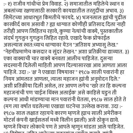
:- १) राजीव गांधीचा प्रेम विवाह. २) समाजातील महिलेचे स्थान व
अबलांच्या रक्षणासाठी सरकारी कायद्यातील तरतुदींचा अभाव. ३)
सिमेंटच्या आधारभुत किंमतीचे फायदे. ४) भजनलाल ह्यांची पुढील
कारकीर्द काय असावी ? ह्या धाग्यात कोणीही प्रतिसाद दिला नाही
तरीही आपण लिहितच रहावे, कुण्या नेत्यांची वाक्ये, पुस्तकातील
संदर्भ गुगलुन गुगलुन लिहित रहावे. एखादे फेक प्रोफाईल
असल्यास स्वत:च्याच धाग्यावर येउन "अतिशय अभ्यासु लेख."
"नेहमीप्रमाणेच कसदार व सुंदर लेखन." अशा प्रतिक्रीया द्याव्यात. ३)
एका वाक्याची चार वाक्ये बनवता आलीच पाहिजेत. दुसर्‍या
सदस्यानी दिलेली माहिती आपण दिल्यासारखा आव आणता आला
पाहिजे. उदा :- 'क्ष' ने एखाद्या विषयावर " १९८७ साली पवारांनी हा
नियम आंमलात आणला, त्याला महाजन ह्यांनी अनुमोदन दिले."
अशी प्रतिक्रीया दिली असेल, तर आपण लगेच "खरे तर हि कल्पना
महाजनांची पण 'वाईज थिंक्स अलाईक' असे काहिसे घडुन ती
कल्पना आधी मांडण्याचा मान पवारांनी घेतला, १९८७ साल होते ते
(मग त्या वर्षात घडलेल्या एखाद्या घटनेचा उल्लेख करावा. उदा :-
१९८७ साल लक्षात रहायचे कारण म्हणजे ह्याच साली अमेरीकन
मोटर्स कंपनी ख्राईसलर्स मध्ये विलीन झाली) असे ठोकुन द्यावे.
म्हणजे विचार लोकाचे पण ते आपले म्हणुन मांडता आले पाहिजेत.