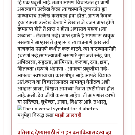
हि एक प्रवृत्ती आहे. तत्राप आपण विचारजंत हा प्राणी
असल्याचा उल्लेख केला त्याचप्रमाणे टुकारजंत ह्या
प्राण्याचाच उल्लेख करायला हवा होता. आपण केवळ
टुकार असा उल्लेख केल्याने लेखात जे वजन प्राप्त होणे
क्रमप्राप्त होते ते प्राप्त न होता अवास्तव महत्व (त्या
शब्दाला - लेखाला नव्हे) प्राप्त झाले हे आपणास ठावूक
नसल्याने आम्हास ते तुम्हास व त्याचप्रमाणे इतर सर्व
वाचकांस नम्रपणे कथीत करू वाटते. त्या वाटण्यामागेही
(चटणी नव्हे)आपल्याप्रती असणारे गुण जसे स्नेह, प्रेम,
अभिलाशा, सहृदता, आत्मियता, करूणा, दया, क्षमा,
शितलता (म्हणजे थंडपणा - आपल्या प्रकृतीचा नव्हे-
आपल्या स्वभावाचा) कारणीभूत आहे. आपले विशाल
अतं:करण या विचाररंजनाला सामावून घेतीलच अशी
आम्हास आशा, विश्वास आमच्या नेत्रांस दृषष्टीगोचर होत
आहे. असो. देवाजीची करूणा आहेच. ती आपणांस लाभो
या सदिच्छा, शुभेच्छा, आशा, विश्वास आहे. तथास्तू.
मधुमेहा विरुद्ध लढा
माझी जालवही
प्रतिसाद देण्यासाठी
लॉग इन करा
किंवा
सदस्य व्हा