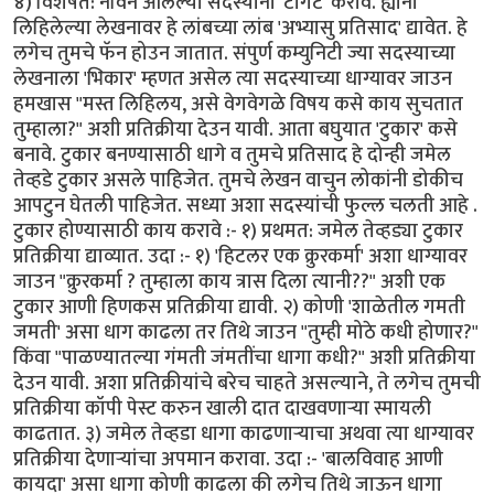
४) विशेषत: नविन आलेल्या सदस्यांना 'टार्गेट' करावे. ह्यांनी
लिहिलेल्या लेखनावर हे लांबच्या लांब 'अभ्यासु प्रतिसाद' द्यावेत. हे
लगेच तुमचे फॅन होउन जातात. संपुर्ण कम्युनिटी ज्या सदस्याच्या
लेखनाला 'भिकार' म्हणत असेल त्या सदस्याच्या धाग्यावर जाउन
हमखास "मस्त लिहिलय, असे वेगवेगळे विषय कसे काय सुचतात
तुम्हाला?" अशी प्रतिक्रीया देउन यावी. आता बघुयात 'टुकार' कसे
बनावे. टुकार बनण्यासाठी धागे व तुमचे प्रतिसाद हे दोन्ही जमेल
तेव्हडे टुकार असले पाहिजेत. तुमचे लेखन वाचुन लोकांनी डोकीच
आपटुन घेतली पाहिजेत. सध्या अशा सदस्यांची फुल्ल चलती आहे .
टुकार होण्यासाठी काय करावे :- १) प्रथमत: जमेल तेव्हड्या टुकार
प्रतिक्रीया द्याव्यात. उदा :- १) 'हिटलर एक क्रुरकर्मा' अशा धाग्यावर
जाउन "क्रुरकर्मा ? तुम्हाला काय त्रास दिला त्यानी??" अशी एक
टुकार आणी हिणकस प्रतिक्रीया द्यावी. २) कोणी 'शाळेतील गमती
जमती' असा धाग काढला तर तिथे जाउन "तुम्ही मोठे कधी होणार?"
किंवा "पाळण्यातल्या गंमती जंमतींचा धागा कधी?" अशी प्रतिक्रीया
देउन यावी. अशा प्रतिक्रीयांचे बरेच चाहते असल्याने, ते लगेच तुमची
प्रतिक्रीया कॉपी पेस्ट करुन खाली दात दाखवणार्‍या स्मायली
काढतात. ३) जमेल तेव्हडा धागा काढणार्‍याचा अथवा त्या धाग्यावर
प्रतिक्रीया देणार्‍यांचा अपमान करावा. उदा :- 'बालविवाह आणी
कायदा' असा धागा कोणी काढला की लगेच तिथे जाऊन धागा