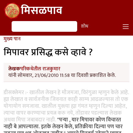
Skip to main content
मिसळपाव
शोध
शोध
मुख्य पान
मिपावर प्रसिद्ध कसे व्हावे ?
लेखक
परिकथेतील राजकुमार
यांनी सोमवार, 21/06/2010 11:58 या दिवशी प्रकाशित केले.
डीसक्लेमर :- खालील लेखन हे मौजमजा, विरंगुळा म्हणुन केले आहे.
ह्या लेखात व सार्वजनीक जिवनात काही साम्य आढळल्यास तो एक
योगायोग समजावा. खालील युक्त्या ह्या गंमत म्हणुन दिल्या आहेत,
त्याचा वापर करण्याचा प्रयत्न करु नये, तोंडावर पडल्यास लेखक
अथवा मिपा जबाबदार नाही.
"पर्‍या , यार मिपावर कोण विचारत
नाही बे आपल्याला. इतके लेखन केले, प्रतिक्रीया दिल्या पण चार