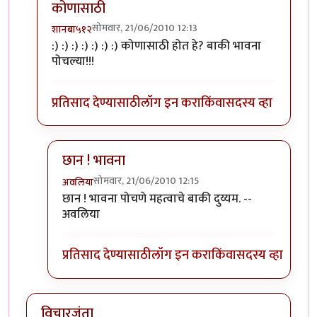
कोणासाठी
सोमवार, 21/06/2010 12:13
शानबा५१२
In reply to
तुम्ही काय
by
अवलिया
:) :) :) :) :) :) :) कोणासाठी होत हे? बाकी भावना
पोचल्या!!!
प्रतिसाद देण्यासाठी
लॉग इन करा
किंवा
सदस्य व्हा
छान ! भावना
सोमवार, 21/06/2010 12:15
अवलिया
In reply to
कोणासाठी
by
शानबा५१२
छान ! भावना पोचणे महत्वाचे बाकी दुय्यम. --
अवलिया
प्रतिसाद देण्यासाठी
लॉग इन करा
किंवा
सदस्य व्हा
विचारजंता