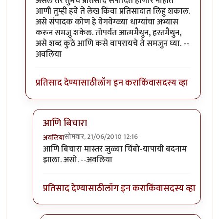
असेल तर तुमचे प्रतिसाद संपादित होणार नाहीत
आणी तुम्ही हवे ते लेख किंवा प्रतिसादात लिहु शकाल.
असे संपादक कोण हे वेगवेग्ळ्या धाग्यांचा अभ्यास
करुन समजु शकेल. तोपर्यंत आत्ममैथुन, हस्तमैथुन,
असे शब्द कुठे आणि कसे वापरायचे ते समजुन घ्या. --
अवलिया
प्रतिसाद देण्यासाठी
लॉग इन करा
किंवा
सदस्य व्हा
आणि बिचारा
सोमवार, 21/06/2010 12:16
अवलिया
In reply to
>>मिपावर
by
अवलिया
आणि बिचारा मास्तर जुळ्या चिंबो-यापायी बदनाम
झाला. असो. --अवलिया
प्रतिसाद देण्यासाठी
लॉग इन करा
किंवा
सदस्य व्हा