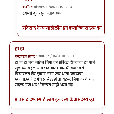
सोमवार, 21/06/2010 12:10
अवलिया
In reply to
कर की मग
by
परिकथेतील राजकुमार
टंकतो दुपारहुन --अवलिया
प्रतिसाद देण्यासाठी
लॉग इन करा
किंवा
सदस्य व्हा
हा हा
सोमवार, 21/06/2010 12:10
चन्द्रशेखर सातव
हा हा हा,परा साहेब मिपा वर प्रसिद्ध होण्याचा हा मार्ग
सुचाल्याबद्दल धन्यवाद.आता आमची क्याटेगरी
विचारजंत कि टुकार असा एक धागा काढावा
म्हणतो.म्हंजे लगेच प्रसिद्ध होता येईल. मिपा वरचे चार
सदस्य पण धड ओळखत नाही असा चंद्र
प्रतिसाद देण्यासाठी
लॉग इन करा
किंवा
सदस्य व्हा