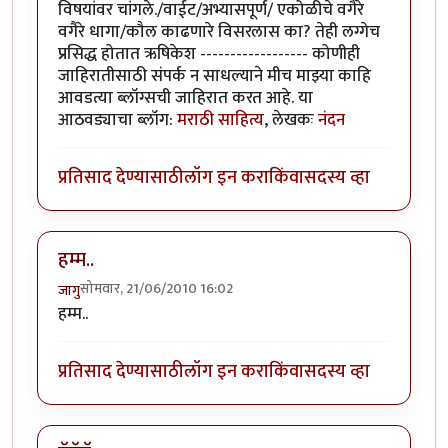
विषयांवर चांगले./वाईट/अभ्यासपूर्ण/ एकोळीचे वगैरे
वगैरे धागा/कौल काढणारे विसरलास का? तेही लग्गेच
प्रसिद्ध होतात ऋषिकेश ------------------ कोणीही
जाहिरातीसाठी संपर्क न साधल्याने मीच माझ्या काहि
आवडत्या ब्लॉग्सची जाहिरात करत आहे. या
आठवड्याचा ब्लॉग:
मराठी साहित्य
, लेखकः
नंदन
प्रतिसाद देण्यासाठी
लॉग इन करा
किंवा
सदस्य व्हा
हम्म..
सोमवार, 21/06/2010 16:02
जागु
हम्म..
प्रतिसाद देण्यासाठी
लॉग इन करा
किंवा
सदस्य व्हा