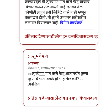
केल्याबद्दल मी तुमचेपण पांग कसे फेडू याचाच
विचार करून तळमळतो आहे. इतका वेळ
कोणीही अजून असे लिहिले कसे नाही म्हणून
तळमळत होतो. मी तुमचे उपकार खरोखरीच
जल्मभर विसरणार नाही.
बिपिन कार्यकर्ते
प्रतिसाद देण्यासाठी
लॉग इन करा
किंवा
सदस्य व्हा
>>तुमचेपण
अवलिया
मंगळवार, 22/06/2010 12:12
In reply to
संपादक
by
बिपिन कार्यकर्ते
>>तुमचे
पण
पांग कसे फेडू आतापर्यंत कुणा
कुणाचे पांग फेडले हो पाङ्ग फेडकर्ते? --
अवलिया
प्रतिसाद देण्यासाठी
लॉग इन करा
किंवा
सदस्य व्हा