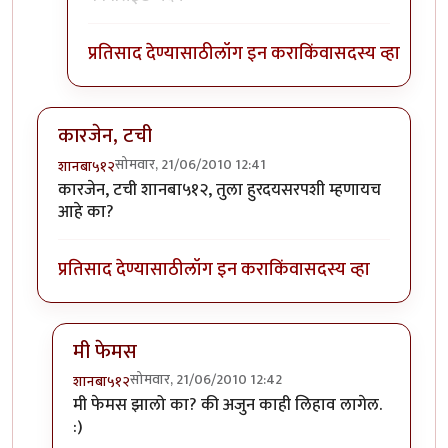
प्रतिसाद देण्यासाठी
लॉग इन करा
किंवा
सदस्य व्हा
कारजेन, टची
सोमवार, 21/06/2010 12:41
शानबा५१२
कारजेन, टची शानबा५१२, तुला हुरदयसरपशी म्हणायच
आहे का?
प्रतिसाद देण्यासाठी
लॉग इन करा
किंवा
सदस्य व्हा
मी फेमस
सोमवार, 21/06/2010 12:42
शानबा५१२
In reply to
कारजेन, टची
by
शानबा५१२
मी फेमस झालो का? की अजुन काही लिहाव लागेल.
:)