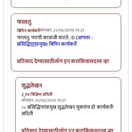
फालतु.
सोमवार, 21/06/2010 19:23
बिपिन कार्यकर्ते
फालतु. पराची काळजी वाटते. :D
(आपला -
प्रसिद्धि
परां
ङमुख) बिपिन कार्यकर्ते
प्रतिसाद देण्यासाठी
लॉग इन करा
किंवा
सदस्य व्हा
शुद्धलेखन
३_१४ विक्षिप्त अदिती
सोमवार, 21/06/2010 19:27
In reply to
फालतु.
by
बिपिन कार्यकर्ते
>> प्रसिद्धिपरांङमुख शुद्धलेखन चुकलंच हो कार्यकर्ते!
अदिती
प्रतिसाद देण्यासाठी
लॉग इन करा
किंवा
सदस्य व्हा