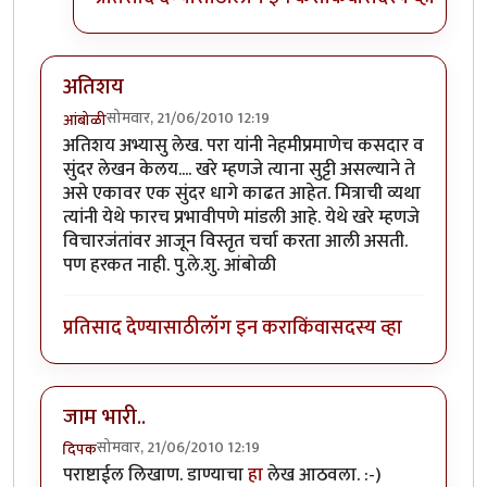
अतिशय
सोमवार, 21/06/2010 12:19
आंबोळी
अतिशय अभ्यासु लेख. परा यांनी नेहमीप्रमाणेच कसदार व
सुंदर लेखन केलय.... खरे म्हणजे त्याना सुट्टी असल्याने ते
असे एकावर एक सुंदर धागे काढत आहेत. मित्राची व्यथा
त्यांनी येथे फारच प्रभावीपणे मांडली आहे. येथे खरे म्हणजे
विचारजंतांवर आजून विस्तृत चर्चा करता आली असती.
पण हरकत नाही. पु.ले.शु. आंबोळी
प्रतिसाद देण्यासाठी
लॉग इन करा
किंवा
सदस्य व्हा
जाम भारी..
सोमवार, 21/06/2010 12:19
दिपक
पराष्टाईल लिखाण. डाण्याचा
हा
लेख आठवला. :-)