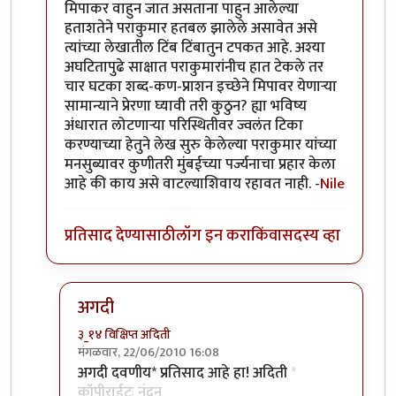
मिपाकर वाहुन जात असताना पाहुन आलेल्या
हताशतेने पराकुमार हतबल झालेले असावेत असे
त्यांच्या लेखातील टिंब टिंबातुन टपकत आहे. अश्या
अघटितापुढे साक्षात पराकुमारांनीच हात टेकले तर
चार घटका शब्द-कण-प्राशन इच्छेने मिपावर येणार्‍या
सामान्याने प्रेरणा घ्यावी तरी कुठुन? ह्या भविष्य
अंधारात लोटणार्‍या परिस्थितीवर ज्वलंत टिका
करण्याच्या हेतुने लेख सुरु केलेल्या पराकुमार यांच्या
मनसुब्यावर कुणीतरी मुंबईच्या पर्ज्यनाचा प्रहार केला
आहे की काय असे वाटल्याशिवाय रहावत नाही. -
Nile
प्रतिसाद देण्यासाठी
लॉग इन करा
किंवा
सदस्य व्हा
अगदी
३_१४ विक्षिप्त अदिती
मंगळवार, 22/06/2010 16:08
In reply to
सौंदर्यफु
by
Nile
अगदी दवणीय* प्रतिसाद आहे हा! अदिती
*
कॉपीराईटः नंदन