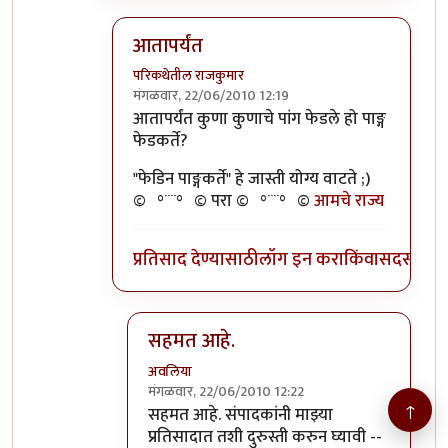
आतापर्यंत
परिकथेतील राजकुमार
मंगळवार, 22/06/2010 12:19
In reply to
>>तुमचेपण
by
अवलिया
आतापर्यंत कुणा कुणाचे पांग फेडले हो पाङ्ग
फेडकर्ते?
"फेडिन पाङ्गकर्ते" हे जास्ती योग्य वाटते ;)
©º°¨¨°º© परा ©º°¨¨°º©
आमचे राज्य
प्रतिसाद देण्यासाठी
लॉग इन करा
किंवा
सदस्य व्हा
सहमत आहे.
अवलिया
मंगळवार, 22/06/2010 12:22
↑
In reply to
आतापर्यंत
by
परिकथेतील राजकुमार
सहमत आहे. संपादकांनी माझ्या
प्रतिसादात तशी दुरुस्ती करुन घ्यावी --