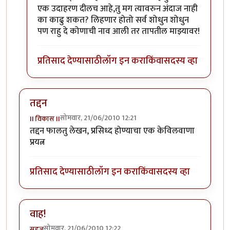
एक उदाहरण दीलच आहे,तु मग त्यावरुन अंदाज नाही
का काढु शकत? लिहणार होतो सर्व शोधुन शोधुन
पण राहु दे कोणाची नाव आली तर तापतील माझ्यावर!
प्रतिसाद देण्यासाठी
लॉग इन करा
किंवा
सदस्य व्हा
तद्दन
सोमवार, 21/06/2010 12:21
II विकास II
तद्दन फालतु लेखन, प्रसिध्द होण्याचा एक केविलवाणा
प्रयत्न
प्रतिसाद देण्यासाठी
लॉग इन करा
किंवा
सदस्य व्हा
वाह!
सोमवार, 21/06/2010 12:22
सहज