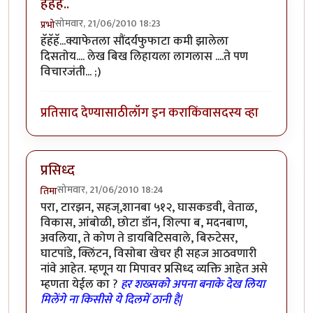
हॅहॅहॅ..
सोमवार, 21/06/2010 18:23
प्रभो
हॅहॅहॅ...क्याफेतला सौंदर्यफुफाटा कमी झालेला
दिसतोय.... लेख बिख लिहायला लागलास ....ते पण
विचारजंती... ;)
प्रतिसाद देण्यासाठी
लॉग इन करा
किंवा
सदस्य व्हा
प्रसिध्द
सोमवार, 21/06/2010 18:24
तिमा
परा, टारझन, सहज्,शानबा ५१२, घासकडवी, वेताळ,
विकास, आंबोळी, छोटा डॉन, शिल्पा ब, मदनबाण,
अवलिया, ते कोण ते डायबिटिसवाले, बिरुटेसर,
घाटपांडे, क्लिंटन, विसोबा खेचर ही सहज आठवणारी
नांवे आहेत. म्हणून या मिपावर प्रसिध्द व्यक्ति आहेत असे
म्हणता येईल का ?
हर शख्सको अपना बनाके देख लिया
मिलेंगे ना किसीसे ये दिलमें ठानी है|