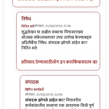
निषेध
सोमवार, 21/06/2010 21:56
नितिन थत्ते
In reply to
शुद्धलेखन
by
३_१४ विक्षिप्त अदिती
शुद्धलेखन या अश्लील शब्दाचा मिपासारख्या
सोज्वळ संकेतस्थलावर उघड उल्लेख केल्याबद्दल
अदितीबैंचा निषेध. संपादक झोपले आहेत का?
नितिन थत्ते
प्रतिसाद देण्यासाठी
लॉग इन करा
किंवा
सदस्य व्हा
संपादक
बिपिन कार्यकर्ते
सोमवार, 21/06/2010 22:06
In reply to
निषेध
by
नितिन थत्ते
संपादक झोपले आहेत का?
मिपावरील
कर्मकांडातील सध्याचा एक आवश्यक विधी पूर्ण