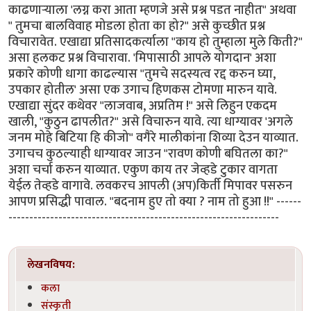
काढणार्‍याला 'लग्न करा आता म्हणजे असे प्रश्न पडत नाहीत" अथवा
" तुमचा बालविवाह मोडला होता का हो?" असे कुच्छीत प्रश्न
विचारावेत. एखाद्या प्रतिसादकर्त्याला "काय हो तुम्हाला मुले किती?"
असा हलकट प्रश्न विचारावा. 'मिपासाठी आपले योगदान' अशा
प्रकारे कोणी धागा काढल्यास "तुमचे सदस्यत्व रद्द करुन घ्या,
उपकार होतील' असा एक उगाच हिणकस टोमणा मारुन यावे.
एखाद्या सुंदर कथेवर "लाजवाब, अप्रतिम !" असे लिहुन एकदम
खाली, "कुठुन ढापलीत?" असे विचारुन यावे. त्या धाग्यावर 'अगले
जनम मोहे बिटिया हि कीजो" वगैरे मालीकांना शिव्या देउन याव्यात.
उगाचच कुठल्याही धाग्यावर जाउन "रावण कोणी बघितला का?"
अशा चर्चा करुन याव्यात. एकुण काय तर जेव्हडे टुकार वागता
येईल तेव्हडे वागावे. लवकरच आपली (अप)किर्ती मिपावर पसरुन
आपण प्रसिद्धी पावाल. "बदनाम हुए तो क्या ? नाम तो हुआ !!" ------
-----------------------------------------------------------------
लेखनविषय:
कला
संस्कृती