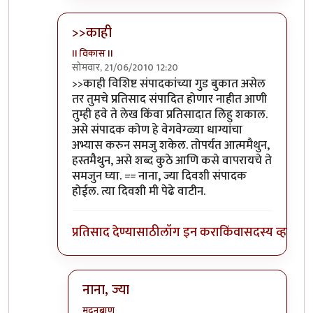
>>काही
II विकास II
सोमवार, 21/06/2010 12:20
In reply to
आणि बिचारा
by
अवलिया
>>काही विशिष्ट संपादकांच्या गुड बुकात असेल
तर तुमचे प्रतिसाद संपादित होणार नाहीत आणी
तुम्ही हवे ते लेख किंवा प्रतिसादात लिहु शकाल.
असे संपादक कोण हे वेगवेग्ळ्या धाग्यांचा
अभ्यास करुन समजु शकेल. तोपर्यंत आत्ममैथुन,
हस्तमैथुन, असे शब्द कुठे आणि कसे वापरायचे ते
समजुन घ्या. == नाना, ज्या दिवशी संपादक
होईल. त्या दिवशी मी पेढे वाटीन.
प्रतिसाद देण्यासाठी
लॉग इन करा
किंवा
सदस्य व्हा
नाना, ज्या
मदनबाण