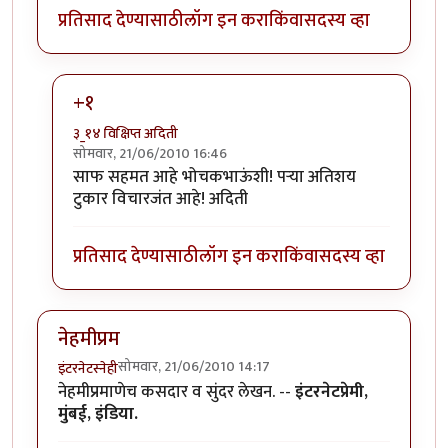
प्रतिसाद देण्यासाठी
लॉग इन करा
किंवा
सदस्य व्हा
+१
३_१४ विक्षिप्त अदिती
सोमवार, 21/06/2010 16:46
In reply to
परा, हा एक
by
भोचक
साफ सहमत आहे भोचकभाऊंशी! पर्‍या अतिशय
टुकार विचारजंत आहे! अदिती
प्रतिसाद देण्यासाठी
लॉग इन करा
किंवा
सदस्य व्हा
नेहमीप्रम
सोमवार, 21/06/2010 14:17
इंटरनेटस्नेही
नेहमीप्रमाणेच कसदार व सुंदर लेखन. --
इंटरनेटप्रेमी,
मुंबई, इंडिया.