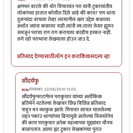
क्षणभर वाटले की थोर विचारवंत परा यांनी टुकारवंतीय
लोकांच्या हातात कोलीत दिले आहे की काय? पण धागा
दुसर्‍यांदा वाचला तेव्हा त्यामागील खरा उद्देश कळाला.
अर्थात ज्यांना कळाला नाही त्यांनी स्व:ताला लेसर ह्युमन
समजुन पराचा राग राग करायला काहीच हरकत नाही.
लगे रहो पराभाय! लेखमाला होउन जाउ दे.
प्रतिसाद देण्यासाठी
लॉग इन करा
किंवा
सदस्य व्हा
सौंदर्यफु
मंगळवार, 22/06/2010 13:03
Nile
In reply to
वाह!
by
सहज
सौंदर्यफुफाटाफेम पराकुमार यांच्या अलौकिक
प्रतिभेने नटलेल्या लेखावर छिन्न विछिन्न प्रतिसाद
पाहुन मन व्याकुळ झाले. मिपावर साचत चाललेल्या
तद्दन पकाउ धाग्यांच्या ढिगामुळे आलेल्या विसरतेनेच
की काय पराकुमार अनेक महत्त्वाच्या मुद्द्यांवर मौनच
बाळगतात. अश्या ह्या टुकार लेखकांच्या पुरात