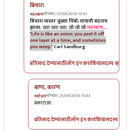
बिचारा
सोमवार, 21/06/2010 13:01
मदनबाण
In reply to
आणि बिचारा
by
अवलिया
बिचारा मास्तर जुळ्या चिंबो-यापायी बदनाम
झाला.
ख्या ख्या ख्या. खी खी खी
मदनबाण.....
"Life is like an onion; you peel it off
one layer at a time, and sometimes
you weep."
Carl Sandburg
प्रतिसाद देण्यासाठी
लॉग इन करा
किंवा
सदस्य व्हा
बाणा, कारण
सोमवार, 21/06/2010 13:03
यशोधरा
In reply to
बिचारा
by
मदनबाण
प्रकाटाआ.
प्रतिसाद देण्यासाठी
लॉग इन करा
किंवा
सदस्य व्हा