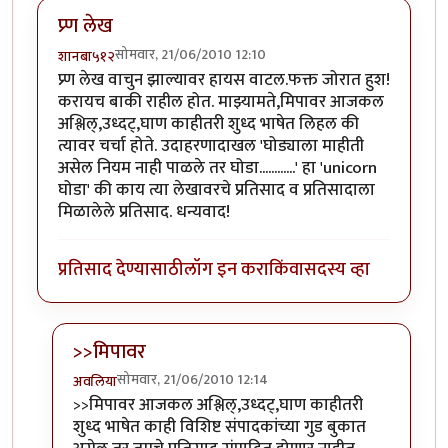
प्र्ण लेख
सोमवार, 21/06/2010 12:10
शानबा५१२
प्र्ण लेख वाचुन झाल्यावर हायस वाटल.फक्त जोरात हुश!
करायच बाकी राहील होत. माझ्यामते,मिपावर आजकल
अश्लिल्,उध्दट्,घाण काहीतरी शुध्द भाषेत लिहल की
त्यावर चर्चा होते. उदाहरणादाखल 'घोड्याला माहीती
असेल नियम नाही पाळले तर घोडा............' हा 'unicorn
घोडा' की काय त्या लेखावरचे प्रतिसाद व प्रतिसादाला
मिळालेले प्रतिसाद. धन्यवाद!
प्रतिसाद देण्यासाठी
लॉग इन करा
किंवा
सदस्य व्हा
>>मिपावर
सोमवार, 21/06/2010 12:14
अवलिया
In reply to
प्र्ण लेख
by
शानबा५१२
>>मिपावर आजकल अश्लिल्,उध्दट्,घाण काहीतरी
शुध्द भाषेत काही विशिष्ट संपादकांच्या गुड बुकात