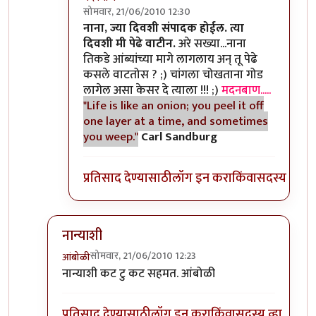
सोमवार, 21/06/2010 12:30
In reply to
>>काही
by
II विकास II
नाना, ज्या दिवशी संपादक होईल. त्या
दिवशी मी पेढे वाटीन.
अरे सख्या...नाना
तिकडे आंब्यांच्या मागे लागलाय अन् तू पेढे
कसले वाटतोस ? ;) चांगला चोखताना गोड
लागेल असा केसर दे त्याला !!! ;)
मदनबाण.....
"Life is like an onion; you peel it off
one layer at a time, and sometimes
you weep."
Carl Sandburg
प्रतिसाद देण्यासाठी
लॉग इन करा
किंवा
सदस्य व्हा
नान्याशी
सोमवार, 21/06/2010 12:23
आंबोळी
In reply to
>>मिपावर
by
अवलिया
नान्याशी कट टु कट सहमत. आंबोळी
प्रतिसाद देण्यासाठी
लॉग इन करा
किंवा
सदस्य व्हा