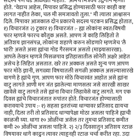
सदस्य पण धड ओळखत नाहीत." आमचे मित्रवर्य उद्वेगाने म्हणत
होते. "वेडाच आहेस, मिपावर प्रसिद्ध होण्यासाठी फार काही कष्ट
लागत नाहीत लेका, चल मी समजावतो तुला." मी त्याला आश्वासन
दिले. मिपावर आजकाल दोन प्रकारचे सदस्य पटकन प्रसिद्ध होतात,
१) विचारजंत २) टुकार १) विचारजंत :- ह्या लोकांना स्वत:विषयी
फार म्हणजे फारच कौतुक असते. आपण जे काहि लिहितो ते
अतिशय ज्ञानसंपन्न, लोकांना शहाणे करुन सोडणारे म्हणजेच 'लै
भारी' असते असा ह्यांचा गोड गैरसमज असतो (माझ्यासारखा).
आपले लेखन म्हणजे मिसळपाव इतिहासातील सोनेरी अक्षरे आहेत
असेच हे लिहित असतात. खरे तर अक्कल असते शुन्य पण आपण
फार मोठे ज्ञानी, सगळ्या विषयातली सगळी अक्कल असल्यासारखे
वागणे हे ह्यांचे गुण. आपण फार मोठे विचारवंत आहोत असे ह्यांना
वाटु लागते आणी मग जंत झालेल्या माणसला जसे सारखी साखर
खावेसे वाटु लागते तसे ह्यांना विचार लिहावेसे वाटु लागते. मग एक
दिवस ह्यांचे विचारजंतात रुपांतर होते. विचारजंत होण्यासाठी
करावयाचे उपाय :- १) सहसा इतरांच्या धाग्यावर प्रतिसाद द्यायचा
नाही, दिला तरी तो प्रतिसाद धाग्यापेक्षा मोठा असला पाहिजे ह्याची
काळजी घ्या. धागा १० ओळींचा असेल तर तुमचा प्रतिसाद कमीत
कमी २० ओळींचा असला पाहिजे. २) २/३ दिवसातुन अतिशय रटाळ
विषयावर धागे काढुन त्यावर त्याहुनही रटाळ चर्चा करीत रहा. उदा