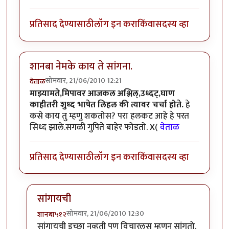
प्रतिसाद देण्यासाठी
लॉग इन करा
किंवा
सदस्य व्हा
शानबा नेमके काय ते सांगना.
सोमवार, 21/06/2010 12:21
वेताळ
माझ्यामते,मिपावर आजकल अश्लिल्,उध्दट्,घाण
काहीतरी शुध्द भाषेत लिहल की त्यावर चर्चा होते.
हे
कसे काय तु म्हणु शकतोस? परा हलकट आहे हे परत
सिध्द झाले.सगळी गुपिते बाहेर फोडतो. X(
वेताळ
प्रतिसाद देण्यासाठी
लॉग इन करा
किंवा
सदस्य व्हा
सांगायची
सोमवार, 21/06/2010 12:30
शानबा५१२
In reply to
शानबा नेमके काय ते सांगना.
by
वेताळ
सांगायची इच्छा नव्हती पण विचारलस म्हणुन सांगतो.