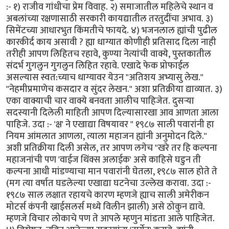
:- १) राजीव गांधीचा प्रेम विवाह. २) समाजातील महिलेचे स्थान व
अबलांच्या रक्षणासाठी सरकारी कायद्यातील तरतुदींचा अभाव. ३)
सिमेंटच्या आधारभुत किंमतीचे फायदे. ४) भजनलाल ह्यांची पुढील
कारकीर्द काय असावी ? ह्या धाग्यात कोणीही प्रतिसाद दिला नाही
तरीही आपण लिहितच रहावे, कुण्या नेत्यांची वाक्ये, पुस्तकातील
संदर्भ गुगलुन गुगलुन लिहित रहावे. एखादे फेक प्रोफाईल
असल्यास स्वत:च्याच धाग्यावर येउन "अतिशय अभ्यासु लेख."
"नेहमीप्रमाणेच कसदार व सुंदर लेखन." अशा प्रतिक्रीया द्याव्यात. ३)
एका वाक्याची चार वाक्ये बनवता आलीच पाहिजेत. दुसर्‍या
सदस्यानी दिलेली माहिती आपण दिल्यासारखा आव आणता आला
पाहिजे. उदा :- 'क्ष' ने एखाद्या विषयावर " १९८७ साली पवारांनी हा
नियम आंमलात आणला, त्याला महाजन ह्यांनी अनुमोदन दिले."
अशी प्रतिक्रीया दिली असेल, तर आपण लगेच "खरे तर हि कल्पना
महाजनांची पण 'वाईज थिंक्स अलाईक' असे काहिसे घडुन ती
कल्पना आधी मांडण्याचा मान पवारांनी घेतला, १९८७ साल होते ते
(मग त्या वर्षात घडलेल्या एखाद्या घटनेचा उल्लेख करावा. उदा :-
१९८७ साल लक्षात रहायचे कारण म्हणजे ह्याच साली अमेरीकन
मोटर्स कंपनी ख्राईसलर्स मध्ये विलीन झाली) असे ठोकुन द्यावे.
म्हणजे विचार लोकाचे पण ते आपले म्हणुन मांडता आले पाहिजेत.