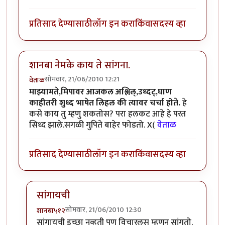
प्रतिसाद देण्यासाठी
लॉग इन करा
किंवा
सदस्य व्हा
शानबा नेमके काय ते सांगना.
सोमवार, 21/06/2010 12:21
वेताळ
माझ्यामते,मिपावर आजकल अश्लिल्,उध्दट्,घाण
काहीतरी शुध्द भाषेत लिहल की त्यावर चर्चा होते.
हे
कसे काय तु म्हणु शकतोस? परा हलकट आहे हे परत
सिध्द झाले.सगळी गुपिते बाहेर फोडतो. X(
वेताळ
प्रतिसाद देण्यासाठी
लॉग इन करा
किंवा
सदस्य व्हा
सांगायची
सोमवार, 21/06/2010 12:30
शानबा५१२
In reply to
शानबा नेमके काय ते सांगना.
by
वेताळ
सांगायची इच्छा नव्हती पण विचारलस म्हणुन सांगतो.