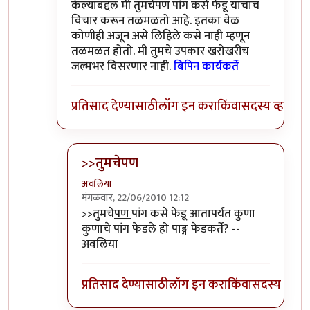
केल्याबद्दल मी तुमचेपण पांग कसे फेडू याचाच
विचार करून तळमळतो आहे. इतका वेळ
कोणीही अजून असे लिहिले कसे नाही म्हणून
तळमळत होतो. मी तुमचे उपकार खरोखरीच
जल्मभर विसरणार नाही.
बिपिन कार्यकर्ते
प्रतिसाद देण्यासाठी
लॉग इन करा
किंवा
सदस्य व्हा
>>तुमचेपण
अवलिया
मंगळवार, 22/06/2010 12:12
In reply to
संपादक
by
बिपिन कार्यकर्ते
>>तुमचे
पण
पांग कसे फेडू आतापर्यंत कुणा
कुणाचे पांग फेडले हो पाङ्ग फेडकर्ते? --
अवलिया
प्रतिसाद देण्यासाठी
लॉग इन करा
किंवा
सदस्य व्हा