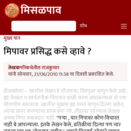
Skip to main content
मिसळपाव
शोध
शोध
मुख्य पान
मिपावर प्रसिद्ध कसे व्हावे ?
लेखक
परिकथेतील राजकुमार
यांनी सोमवार, 21/06/2010 11:58 या दिवशी प्रकाशित केले.
डीसक्लेमर :- खालील लेखन हे मौजमजा, विरंगुळा म्हणुन केले आहे.
ह्या लेखात व सार्वजनीक जिवनात काही साम्य आढळल्यास तो एक
योगायोग समजावा. खालील युक्त्या ह्या गंमत म्हणुन दिल्या आहेत,
त्याचा वापर करण्याचा प्रयत्न करु नये, तोंडावर पडल्यास लेखक
अथवा मिपा जबाबदार नाही.
"पर्‍या , यार मिपावर कोण विचारत
नाही बे आपल्याला. इतके लेखन केले, प्रतिक्रीया दिल्या पण चार