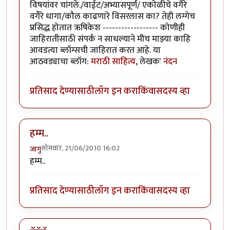
विषयांवर चांगले./वाईट/अभ्यासपूर्ण/ एकोळीचे वगैरे
वगैरे धागा/कौल काढणारे विसरलास का? तेही लग्गेच
प्रसिद्ध होतात ऋषिकेश ------------------ कोणीही
जाहिरातीसाठी संपर्क न साधल्याने मीच माझ्या काहि
आवडत्या ब्लॉग्सची जाहिरात करत आहे. या
आठवड्याचा ब्लॉग:
मराठी साहित्य
, लेखकः
नंदन
प्रतिसाद देण्यासाठी
लॉग इन करा
किंवा
सदस्य व्हा
हम्म..
सोमवार, 21/06/2010 16:02
जागु
हम्म..
प्रतिसाद देण्यासाठी
लॉग इन करा
किंवा
सदस्य व्हा