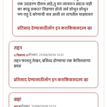
एक उदाहरण दीलच आहे,तु मग त्यावरुन अंदाज नाही
का काढु शकत? लिहणार होतो सर्व शोधुन शोधुन
पण राहु दे कोणाची नाव आली तर तापतील माझ्यावर!
प्रतिसाद देण्यासाठी
लॉग इन करा
किंवा
सदस्य व्हा
तद्दन
सोमवार, 21/06/2010 12:21
II विकास II
तद्दन फालतु लेखन, प्रसिध्द होण्याचा एक केविलवाणा
प्रयत्न
प्रतिसाद देण्यासाठी
लॉग इन करा
किंवा
सदस्य व्हा
वाह!
सोमवार, 21/06/2010 12:22
सहज