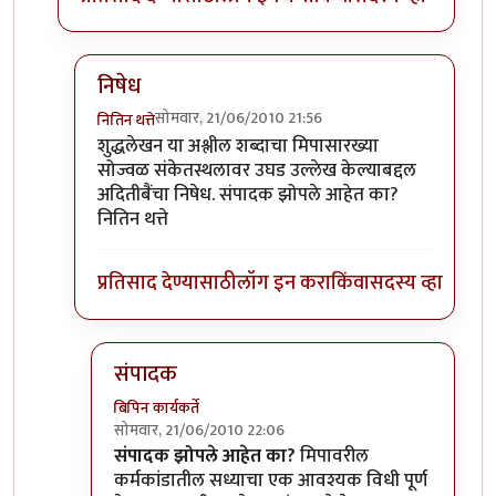
निषेध
सोमवार, 21/06/2010 21:56
नितिन थत्ते
In reply to
शुद्धलेखन
by
३_१४ विक्षिप्त अदिती
शुद्धलेखन या अश्लील शब्दाचा मिपासारख्या
सोज्वळ संकेतस्थलावर उघड उल्लेख केल्याबद्दल
अदितीबैंचा निषेध. संपादक झोपले आहेत का?
नितिन थत्ते
प्रतिसाद देण्यासाठी
लॉग इन करा
किंवा
सदस्य व्हा
संपादक
बिपिन कार्यकर्ते
सोमवार, 21/06/2010 22:06
In reply to
निषेध
by
नितिन थत्ते
संपादक झोपले आहेत का?
मिपावरील
कर्मकांडातील सध्याचा एक आवश्यक विधी पूर्ण