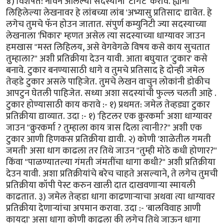
४) विशेषत: नविन आलेल्या सदस्यांना 'टार्गेट' करावे. ह्यांनी
लिहिलेल्या लेखनावर हे लांबच्या लांब 'अभ्यासु प्रतिसाद' द्यावेत. हे
लगेच तुमचे फॅन होउन जातात. संपुर्ण कम्युनिटी ज्या सदस्याच्या
लेखनाला 'भिकार' म्हणत असेल त्या सदस्याच्या धाग्यावर जाउन
हमखास "मस्त लिहिलय, असे वेगवेगळे विषय कसे काय सुचतात
तुम्हाला?" अशी प्रतिक्रीया देउन यावी. आता बघुयात 'टुकार' कसे
बनावे. टुकार बनण्यासाठी धागे व तुमचे प्रतिसाद हे दोन्ही जमेल
तेव्हडे टुकार असले पाहिजेत. तुमचे लेखन वाचुन लोकांनी डोकीच
आपटुन घेतली पाहिजेत. सध्या अशा सदस्यांची फुल्ल चलती आहे .
टुकार होण्यासाठी काय करावे :- १) प्रथमत: जमेल तेव्हड्या टुकार
प्रतिक्रीया द्याव्यात. उदा :- १) 'हिटलर एक क्रुरकर्मा' अशा धाग्यावर
जाउन "क्रुरकर्मा ? तुम्हाला काय त्रास दिला त्यानी??" अशी एक
टुकार आणी हिणकस प्रतिक्रीया द्यावी. २) कोणी 'शाळेतील गमती
जमती' असा धाग काढला तर तिथे जाउन "तुम्ही मोठे कधी होणार?"
किंवा "पाळण्यातल्या गंमती जंमतींचा धागा कधी?" अशी प्रतिक्रीया
देउन यावी. अशा प्रतिक्रीयांचे बरेच चाहते असल्याने, ते लगेच तुमची
प्रतिक्रीया कॉपी पेस्ट करुन खाली दात दाखवणार्‍या स्मायली
काढतात. ३) जमेल तेव्हडा धागा काढणार्‍याचा अथवा त्या धाग्यावर
प्रतिक्रीया देणार्‍यांचा अपमान करावा. उदा :- 'बालविवाह आणी
कायदा' असा धागा कोणी काढला की लगेच तिथे जाऊन धागा