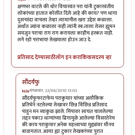
क्षणभर वाटले की थोर विचारवंत परा यांनी टुकारवंतीय
लोकांच्या हातात कोलीत दिले आहे की काय? पण धागा
दुसर्‍यांदा वाचला तेव्हा त्यामागील खरा उद्देश कळाला.
अर्थात ज्यांना कळाला नाही त्यांनी स्व:ताला लेसर ह्युमन
समजुन पराचा राग राग करायला काहीच हरकत नाही.
लगे रहो पराभाय! लेखमाला होउन जाउ दे.
प्रतिसाद देण्यासाठी
लॉग इन करा
किंवा
सदस्य व्हा
सौंदर्यफु
मंगळवार, 22/06/2010 13:03
Nile
In reply to
वाह!
by
सहज
सौंदर्यफुफाटाफेम पराकुमार यांच्या अलौकिक
प्रतिभेने नटलेल्या लेखावर छिन्न विछिन्न प्रतिसाद
पाहुन मन व्याकुळ झाले. मिपावर साचत चाललेल्या
तद्दन पकाउ धाग्यांच्या ढिगामुळे आलेल्या विसरतेनेच
की काय पराकुमार अनेक महत्त्वाच्या मुद्द्यांवर मौनच
बाळगतात. अश्या ह्या टुकार लेखकांच्या पुरात