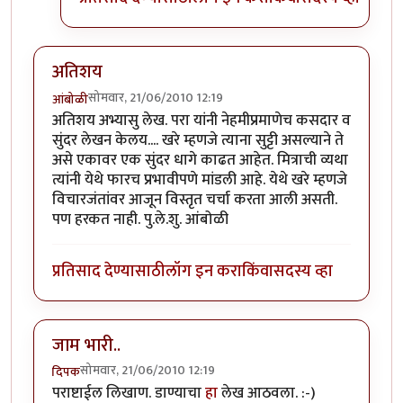
अतिशय
सोमवार, 21/06/2010 12:19
आंबोळी
अतिशय अभ्यासु लेख. परा यांनी नेहमीप्रमाणेच कसदार व
सुंदर लेखन केलय.... खरे म्हणजे त्याना सुट्टी असल्याने ते
असे एकावर एक सुंदर धागे काढत आहेत. मित्राची व्यथा
त्यांनी येथे फारच प्रभावीपणे मांडली आहे. येथे खरे म्हणजे
विचारजंतांवर आजून विस्तृत चर्चा करता आली असती.
पण हरकत नाही. पु.ले.शु. आंबोळी
प्रतिसाद देण्यासाठी
लॉग इन करा
किंवा
सदस्य व्हा
जाम भारी..
सोमवार, 21/06/2010 12:19
दिपक
पराष्टाईल लिखाण. डाण्याचा
हा
लेख आठवला. :-)