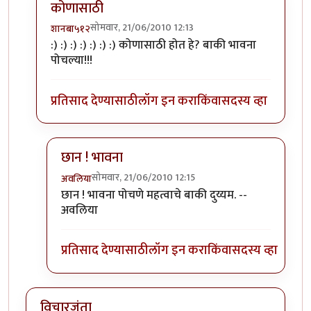
कोणासाठी
सोमवार, 21/06/2010 12:13
शानबा५१२
In reply to
तुम्ही काय
by
अवलिया
:) :) :) :) :) :) :) कोणासाठी होत हे? बाकी भावना
पोचल्या!!!
प्रतिसाद देण्यासाठी
लॉग इन करा
किंवा
सदस्य व्हा
छान ! भावना
सोमवार, 21/06/2010 12:15
अवलिया
In reply to
कोणासाठी
by
शानबा५१२
छान ! भावना पोचणे महत्वाचे बाकी दुय्यम. --
अवलिया
प्रतिसाद देण्यासाठी
लॉग इन करा
किंवा
सदस्य व्हा
विचारजंता