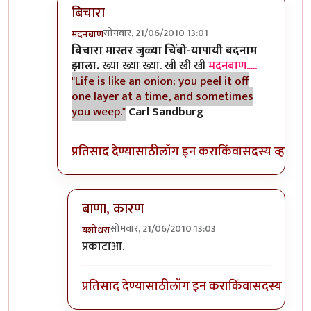
बिचारा
सोमवार, 21/06/2010 13:01
मदनबाण
In reply to
आणि बिचारा
by
अवलिया
बिचारा मास्तर जुळ्या चिंबो-यापायी बदनाम
झाला.
ख्या ख्या ख्या. खी खी खी
मदनबाण.....
"Life is like an onion; you peel it off
one layer at a time, and sometimes
you weep."
Carl Sandburg
प्रतिसाद देण्यासाठी
लॉग इन करा
किंवा
सदस्य व्हा
बाणा, कारण
सोमवार, 21/06/2010 13:03
यशोधरा
In reply to
बिचारा
by
मदनबाण
प्रकाटाआ.
प्रतिसाद देण्यासाठी
लॉग इन करा
किंवा
सदस्य व्हा