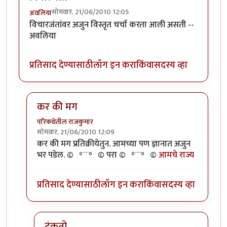
सोमवार, 21/06/2010 12:05
अवलिया
विचारजंतांवर अजुन विस्तृत चर्चा करता आली असती --
अवलिया
प्रतिसाद देण्यासाठी
लॉग इन करा
किंवा
सदस्य व्हा
कर की मग
परिकथेतील राजकुमार
सोमवार, 21/06/2010 12:09
In reply to
विचारजंता
by
अवलिया
कर की मग प्रतिक्रीयेतुन. आमच्या पण ज्ञानात अजुन
भर पडेल. ©º°¨¨°º© परा ©º°¨¨°º©
आमचे राज्य
प्रतिसाद देण्यासाठी
लॉग इन करा
किंवा
सदस्य व्हा
टंकतो