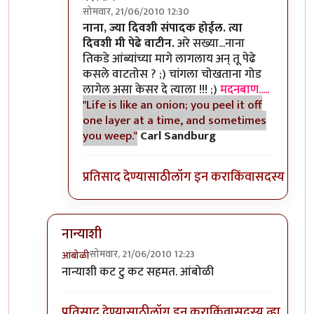
सोमवार, 21/06/2010 12:30
In reply to
>>काही
by
II विकास II
नाना, ज्या दिवशी संपादक होईल. त्या
दिवशी मी पेढे वाटीन.
अरे सख्या...नाना
तिकडे आंब्यांच्या मागे लागलाय अन् तू पेढे
कसले वाटतोस ? ;) चांगला चोखताना गोड
लागेल असा केसर दे त्याला !!! ;)
मदनबाण.....
"Life is like an onion; you peel it off
one layer at a time, and sometimes
you weep."
Carl Sandburg
प्रतिसाद देण्यासाठी
लॉग इन करा
किंवा
सदस्य व्हा
नान्याशी
सोमवार, 21/06/2010 12:23
आंबोळी
In reply to
>>मिपावर
by
अवलिया
नान्याशी कट टु कट सहमत. आंबोळी
प्रतिसाद देण्यासाठी
लॉग इन करा
किंवा
सदस्य व्हा