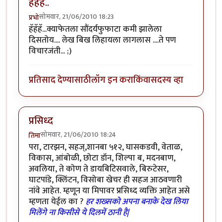
हॅहॅहॅ..
सोमवार, 21/06/2010 18:23
प्रभो
हॅहॅहॅ...क्याफेतला सौंदर्यफुफाटा कमी झालेला
दिसतोय.... लेख बिख लिहायला लागलास ....ते पण
विचारजंती... ;)
प्रतिसाद देण्यासाठी
लॉग इन करा
किंवा
सदस्य व्हा
प्रसिध्द
सोमवार, 21/06/2010 18:24
तिमा
परा, टारझन, सहज्,शानबा ५१२, घासकडवी, वेताळ,
विकास, आंबोळी, छोटा डॉन, शिल्पा ब, मदनबाण,
अवलिया, ते कोण ते डायबिटिसवाले, बिरुटेसर,
घाटपांडे, क्लिंटन, विसोबा खेचर ही सहज आठवणारी
नांवे आहेत. म्हणून या मिपावर प्रसिध्द व्यक्ति आहेत असे
म्हणता येईल का ?
हर शख्सको अपना बनाके देख लिया
मिलेंगे ना किसीसे ये दिलमें ठानी है|