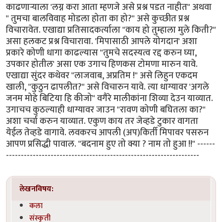
काढणार्‍याला 'लग्न करा आता म्हणजे असे प्रश्न पडत नाहीत" अथवा
" तुमचा बालविवाह मोडला होता का हो?" असे कुच्छीत प्रश्न
विचारावेत. एखाद्या प्रतिसादकर्त्याला "काय हो तुम्हाला मुले किती?"
असा हलकट प्रश्न विचारावा. 'मिपासाठी आपले योगदान' अशा
प्रकारे कोणी धागा काढल्यास "तुमचे सदस्यत्व रद्द करुन घ्या,
उपकार होतील' असा एक उगाच हिणकस टोमणा मारुन यावे.
एखाद्या सुंदर कथेवर "लाजवाब, अप्रतिम !" असे लिहुन एकदम
खाली, "कुठुन ढापलीत?" असे विचारुन यावे. त्या धाग्यावर 'अगले
जनम मोहे बिटिया हि कीजो" वगैरे मालीकांना शिव्या देउन याव्यात.
उगाचच कुठल्याही धाग्यावर जाउन "रावण कोणी बघितला का?"
अशा चर्चा करुन याव्यात. एकुण काय तर जेव्हडे टुकार वागता
येईल तेव्हडे वागावे. लवकरच आपली (अप)किर्ती मिपावर पसरुन
आपण प्रसिद्धी पावाल. "बदनाम हुए तो क्या ? नाम तो हुआ !!" ------
-----------------------------------------------------------------
लेखनविषय:
कला
संस्कृती