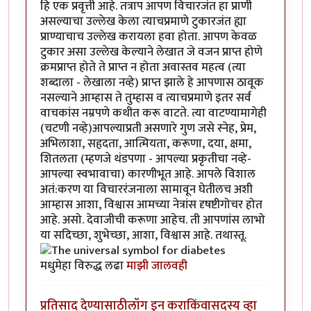
हि एक प्रवृत्ती आहे. तत्राप आपण विचारजंत हा प्राणी
असल्याचा उल्लेख केला त्याचप्रमाणे टुकारजंत ह्या
प्राण्याचाच उल्लेख करायला हवा होता. आपण केवळ
टुकार असा उल्लेख केल्याने लेखात जे वजन प्राप्त होणे
क्रमप्राप्त होते ते प्राप्त न होता अवास्तव महत्व (त्या
शब्दाला - लेखाला नव्हे) प्राप्त झाले हे आपणास ठावूक
नसल्याने आम्हास ते तुम्हास व त्याचप्रमाणे इतर सर्व
वाचकांस नम्रपणे कथीत करू वाटते. त्या वाटण्यामागेही
(चटणी नव्हे)आपल्याप्रती असणारे गुण जसे स्नेह, प्रेम,
अभिलाशा, सहृदता, आत्मियता, करूणा, दया, क्षमा,
शितलता (म्हणजे थंडपणा - आपल्या प्रकृतीचा नव्हे-
आपल्या स्वभावाचा) कारणीभूत आहे. आपले विशाल
अतं:करण या विचाररंजनाला सामावून घेतीलच अशी
आम्हास आशा, विश्वास आमच्या नेत्रांस दृषष्टीगोचर होत
आहे. असो. देवाजीची करूणा आहेच. ती आपणांस लाभो
या सदिच्छा, शुभेच्छा, आशा, विश्वास आहे. तथास्तू.
मधुमेहा विरुद्ध लढा
माझी जालवही
प्रतिसाद देण्यासाठी
लॉग इन करा
किंवा
सदस्य व्हा