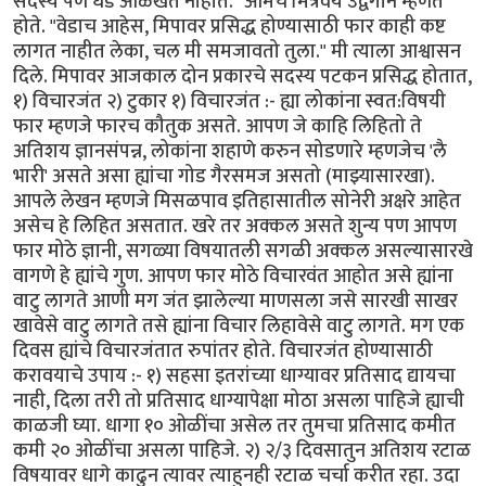
सदस्य पण धड ओळखत नाहीत." आमचे मित्रवर्य उद्वेगाने म्हणत
होते. "वेडाच आहेस, मिपावर प्रसिद्ध होण्यासाठी फार काही कष्ट
लागत नाहीत लेका, चल मी समजावतो तुला." मी त्याला आश्वासन
दिले. मिपावर आजकाल दोन प्रकारचे सदस्य पटकन प्रसिद्ध होतात,
१) विचारजंत २) टुकार १) विचारजंत :- ह्या लोकांना स्वत:विषयी
फार म्हणजे फारच कौतुक असते. आपण जे काहि लिहितो ते
अतिशय ज्ञानसंपन्न, लोकांना शहाणे करुन सोडणारे म्हणजेच 'लै
भारी' असते असा ह्यांचा गोड गैरसमज असतो (माझ्यासारखा).
आपले लेखन म्हणजे मिसळपाव इतिहासातील सोनेरी अक्षरे आहेत
असेच हे लिहित असतात. खरे तर अक्कल असते शुन्य पण आपण
फार मोठे ज्ञानी, सगळ्या विषयातली सगळी अक्कल असल्यासारखे
वागणे हे ह्यांचे गुण. आपण फार मोठे विचारवंत आहोत असे ह्यांना
वाटु लागते आणी मग जंत झालेल्या माणसला जसे सारखी साखर
खावेसे वाटु लागते तसे ह्यांना विचार लिहावेसे वाटु लागते. मग एक
दिवस ह्यांचे विचारजंतात रुपांतर होते. विचारजंत होण्यासाठी
करावयाचे उपाय :- १) सहसा इतरांच्या धाग्यावर प्रतिसाद द्यायचा
नाही, दिला तरी तो प्रतिसाद धाग्यापेक्षा मोठा असला पाहिजे ह्याची
काळजी घ्या. धागा १० ओळींचा असेल तर तुमचा प्रतिसाद कमीत
कमी २० ओळींचा असला पाहिजे. २) २/३ दिवसातुन अतिशय रटाळ
विषयावर धागे काढुन त्यावर त्याहुनही रटाळ चर्चा करीत रहा. उदा