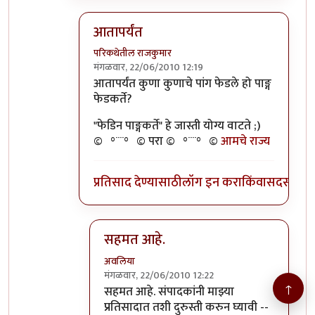
आतापर्यंत
परिकथेतील राजकुमार
मंगळवार, 22/06/2010 12:19
In reply to
>>तुमचेपण
by
अवलिया
आतापर्यंत कुणा कुणाचे पांग फेडले हो पाङ्ग
फेडकर्ते?
"फेडिन पाङ्गकर्ते" हे जास्ती योग्य वाटते ;)
©º°¨¨°º© परा ©º°¨¨°º©
आमचे राज्य
प्रतिसाद देण्यासाठी
लॉग इन करा
किंवा
सदस्य व्हा
सहमत आहे.
अवलिया
मंगळवार, 22/06/2010 12:22
↑
In reply to
आतापर्यंत
by
परिकथेतील राजकुमार
सहमत आहे. संपादकांनी माझ्या
प्रतिसादात तशी दुरुस्ती करुन घ्यावी --