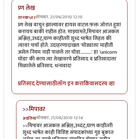
प्र्ण लेख
सोमवार, 21/06/2010 12:10
शानबा५१२
प्र्ण लेख वाचुन झाल्यावर हायस वाटल.फक्त जोरात हुश!
करायच बाकी राहील होत. माझ्यामते,मिपावर आजकल
अश्लिल्,उध्दट्,घाण काहीतरी शुध्द भाषेत लिहल की
त्यावर चर्चा होते. उदाहरणादाखल 'घोड्याला माहीती
असेल नियम नाही पाळले तर घोडा............' हा 'unicorn
घोडा' की काय त्या लेखावरचे प्रतिसाद व प्रतिसादाला
मिळालेले प्रतिसाद. धन्यवाद!
प्रतिसाद देण्यासाठी
लॉग इन करा
किंवा
सदस्य व्हा
>>मिपावर
सोमवार, 21/06/2010 12:14
अवलिया
In reply to
प्र्ण लेख
by
शानबा५१२
>>मिपावर आजकल अश्लिल्,उध्दट्,घाण काहीतरी
शुध्द भाषेत काही विशिष्ट संपादकांच्या गुड बुकात