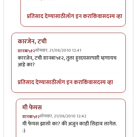
प्रतिसाद देण्यासाठी
लॉग इन करा
किंवा
सदस्य व्हा
कारजेन, टची
सोमवार, 21/06/2010 12:41
शानबा५१२
कारजेन, टची शानबा५१२, तुला हुरदयसरपशी म्हणायच
आहे का?
प्रतिसाद देण्यासाठी
लॉग इन करा
किंवा
सदस्य व्हा
मी फेमस
सोमवार, 21/06/2010 12:42
शानबा५१२
In reply to
कारजेन, टची
by
शानबा५१२
मी फेमस झालो का? की अजुन काही लिहाव लागेल.
:)