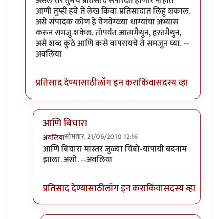
असेल तर तुमचे प्रतिसाद संपादित होणार नाहीत
आणी तुम्ही हवे ते लेख किंवा प्रतिसादात लिहु शकाल.
असे संपादक कोण हे वेगवेग्ळ्या धाग्यांचा अभ्यास
करुन समजु शकेल. तोपर्यंत आत्ममैथुन, हस्तमैथुन,
असे शब्द कुठे आणि कसे वापरायचे ते समजुन घ्या. --
अवलिया
प्रतिसाद देण्यासाठी
लॉग इन करा
किंवा
सदस्य व्हा
आणि बिचारा
सोमवार, 21/06/2010 12:16
अवलिया
In reply to
>>मिपावर
by
अवलिया
आणि बिचारा मास्तर जुळ्या चिंबो-यापायी बदनाम
झाला. असो. --अवलिया
प्रतिसाद देण्यासाठी
लॉग इन करा
किंवा
सदस्य व्हा