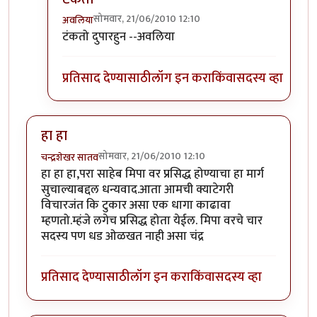
सोमवार, 21/06/2010 12:10
अवलिया
In reply to
कर की मग
by
परिकथेतील राजकुमार
टंकतो दुपारहुन --अवलिया
प्रतिसाद देण्यासाठी
लॉग इन करा
किंवा
सदस्य व्हा
हा हा
सोमवार, 21/06/2010 12:10
चन्द्रशेखर सातव
हा हा हा,परा साहेब मिपा वर प्रसिद्ध होण्याचा हा मार्ग
सुचाल्याबद्दल धन्यवाद.आता आमची क्याटेगरी
विचारजंत कि टुकार असा एक धागा काढावा
म्हणतो.म्हंजे लगेच प्रसिद्ध होता येईल. मिपा वरचे चार
सदस्य पण धड ओळखत नाही असा चंद्र
प्रतिसाद देण्यासाठी
लॉग इन करा
किंवा
सदस्य व्हा