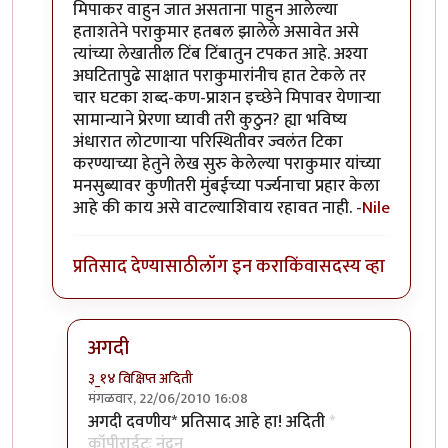
मिपाकर वाहुन जात असताना पाहुन आलेल्या
हताशतेने पराकुमार हतबल झालेले असावेत असे
त्यांच्या लेखातील टिंब टिंबातुन टपकत आहे. अश्या
अघटितापुढे साक्षात पराकुमारांनीच हात टेकले तर
चार घटका शब्द-कण-प्राशन इच्छेने मिपावर येणार्‍या
सामान्याने प्रेरणा घ्यावी तरी कुठुन? ह्या भविष्य
अंधारात लोटणार्‍या परिस्थितीवर ज्वलंत टिका
करण्याच्या हेतुने लेख सुरु केलेल्या पराकुमार यांच्या
मनसुब्यावर कुणीतरी मुंबईच्या पर्ज्यनाचा प्रहार केला
आहे की काय असे वाटल्याशिवाय रहावत नाही. -
Nile
प्रतिसाद देण्यासाठी
लॉग इन करा
किंवा
सदस्य व्हा
अगदी
३_१४ विक्षिप्त अदिती
मंगळवार, 22/06/2010 16:08
In reply to
सौंदर्यफु
by
Nile
अगदी दवणीय* प्रतिसाद आहे हा! अदिती
*
कॉपीराईटः नंदन