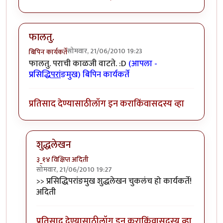
फालतु.
सोमवार, 21/06/2010 19:23
बिपिन कार्यकर्ते
फालतु. पराची काळजी वाटते. :D
(आपला -
प्रसिद्धि
परां
ङमुख) बिपिन कार्यकर्ते
प्रतिसाद देण्यासाठी
लॉग इन करा
किंवा
सदस्य व्हा
शुद्धलेखन
३_१४ विक्षिप्त अदिती
सोमवार, 21/06/2010 19:27
In reply to
फालतु.
by
बिपिन कार्यकर्ते
>> प्रसिद्धिपरांङमुख शुद्धलेखन चुकलंच हो कार्यकर्ते!
अदिती
प्रतिसाद देण्यासाठी
लॉग इन करा
किंवा
सदस्य व्हा