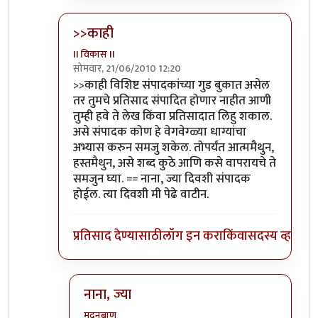
>>काही
II विकास II
सोमवार, 21/06/2010 12:20
In reply to
आणि बिचारा
by
अवलिया
>>काही विशिष्ट संपादकांच्या गुड बुकात असेल
तर तुमचे प्रतिसाद संपादित होणार नाहीत आणी
तुम्ही हवे ते लेख किंवा प्रतिसादात लिहु शकाल.
असे संपादक कोण हे वेगवेग्ळ्या धाग्यांचा
अभ्यास करुन समजु शकेल. तोपर्यंत आत्ममैथुन,
हस्तमैथुन, असे शब्द कुठे आणि कसे वापरायचे ते
समजुन घ्या. == नाना, ज्या दिवशी संपादक
होईल. त्या दिवशी मी पेढे वाटीन.
प्रतिसाद देण्यासाठी
लॉग इन करा
किंवा
सदस्य व्हा
नाना, ज्या
मदनबाण