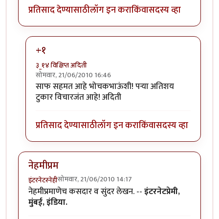
प्रतिसाद देण्यासाठी
लॉग इन करा
किंवा
सदस्य व्हा
+१
३_१४ विक्षिप्त अदिती
सोमवार, 21/06/2010 16:46
In reply to
परा, हा एक
by
भोचक
साफ सहमत आहे भोचकभाऊंशी! पर्‍या अतिशय
टुकार विचारजंत आहे! अदिती
प्रतिसाद देण्यासाठी
लॉग इन करा
किंवा
सदस्य व्हा
नेहमीप्रम
सोमवार, 21/06/2010 14:17
इंटरनेटस्नेही
नेहमीप्रमाणेच कसदार व सुंदर लेखन. --
इंटरनेटप्रेमी,
मुंबई, इंडिया.